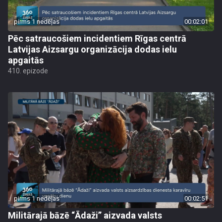
pirms 1 nedēļas
00:02:01
Pēc satraucošiem incidentiem Rīgas centrā
Latvijas Aizsargu organizācija dodas ielu
apgaitās
410. epizode
pirms 1 nedēļas
00:02:51
Militārajā bāzē “Ādaži” aizvada valsts