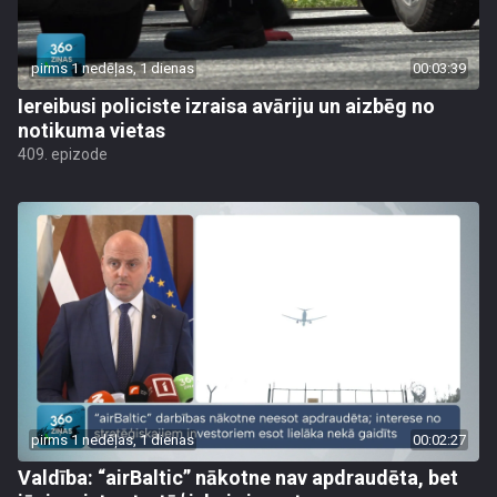
pirms 1 nedēļas, 1 dienas
00:03:39
Iereibusi policiste izraisa avāriju un aizbēg no
notikuma vietas
409. epizode
pirms 1 nedēļas, 1 dienas
00:02:27
Valdība: “airBaltic” nākotne nav apdraudēta, bet