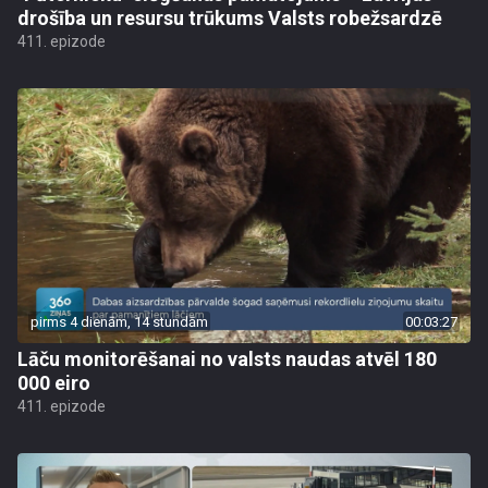
drošība un resursu trūkums Valsts robežsardzē
411. epizode
pirms 4 dienām, 14 stundām
00:03:27
Lāču monitorēšanai no valsts naudas atvēl 180
000 eiro
411. epizode