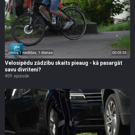
pirms 1 nedēļas, 1 dienas
00:03:33
Velosipēdu zādzību skaits pieaug - kā pasargāt
savu divriteni?
409. epizode