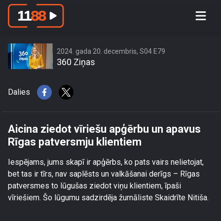
Aicina ziedot vīriešu apģērbu un
apavus Rīgas patversmju klientiem
2024. gada 20. decembris, S04 E79
360 Ziņas
Dalies
Aicina ziedot vīriešu apģērbu un apavus
Rīgas patversmju klientiem
Iespējams, jums skapī ir apģērbs, ko pats vairs nelietojat,
bet tas ir tīrs, nav saplēsts un valkāšanai derīgs – Rīgas
patversmes to lūgušas ziedot viņu klientiem, īpaši
vīriešiem. Šo lūgumu sadzirdēja žurnāliste Skaidrīte Nitiša.