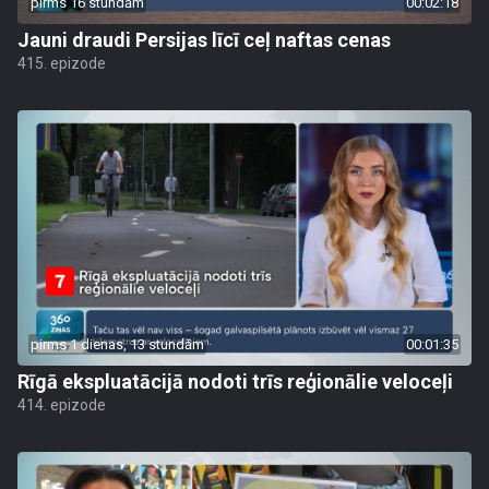
pirms 16 stundām
00:02:18
Jauni draudi Persijas līcī ceļ naftas cenas
415. epizode
pirms 1 dienas, 13 stundām
00:01:35
Rīgā ekspluatācijā nodoti trīs reģionālie veloceļi
414. epizode