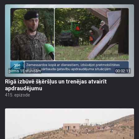
pirms 15 stundām
00:02:11
Rīgā izbūvē šķēršļus un trenējas atvairīt
apdraudējumu
415. epizode