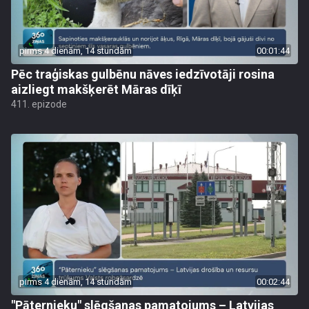
pirms 4 dienām, 14 stundām
00:01:44
Pēc traģiskas gulbēnu nāves iedzīvotāji rosina
aizliegt makšķerēt Māras dīķī
411. epizode
pirms 4 dienām, 14 stundām
00:02:44
"Pāternieku" slēgšanas pamatojums – Latvijas