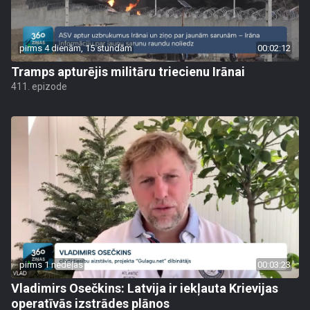
pirms 4 dienām, 15 stundām
00:02:12
Tramps apturējis militāru triecienu Irānai
411. epizode
pirms 1 nedēļas
00:03:23
Vladimirs Osečkins: Latvija ir iekļauta Krievijas
operatīvās izstrādes plānos