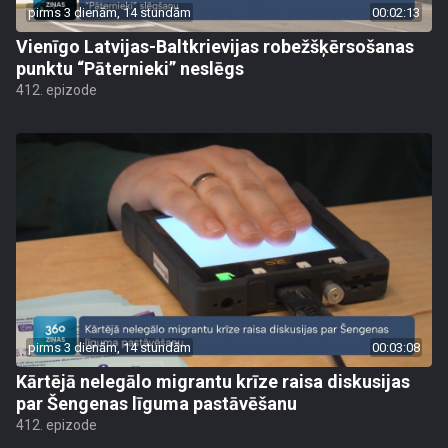
pirms 3 dienām, 14 stundām
00:02:13
Vienīgo Latvijas-Baltkrievijas robežšķērsošanas
punktu “Pāternieki” neslēgs
412. epizode
pirms 3 dienām, 14 stundām
00:03:08
Kārtējā nelegālo migrantu krīze raisa diskusijas
par Šengenas līguma pastāvēšanu
412. epizode