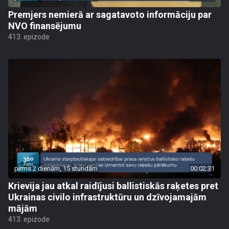
Premjers nemierā ar sagatavoto informāciju par
NVO finansējumu
413. epizode
pirms 2 dienām, 15 stundām
00:02:31
Krievija jau atkal raidījusi ballistiskās raķetes pret
Ukrainas civilo infrastruktūru un dzīvojamajām
mājām
413. epizode