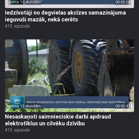
pirms 15 stundām
00:03:26
Iedzīvotāji no degvielas akcīzes samazinājuma
ieguvuši mazāk, nekā cerēts
415. epizode
pirms 15 stundām
00:02:47
Nesaskaņoti saimnieciskie darbi apdraud
elektrotīklus un cilvēku dzīvību
415. epizode