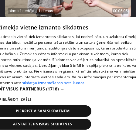
pirms 1 nedēļas, 1 dienas
00:05:05
Melleņu zelta drudzis: kas nosaka iepirkuma
 tīmekļa vietne izmanto sīkdatnes
cenu?
409. epizode
 tīmekļa vietnē tiek izmantotas sīkdatnes, lai nodrošinātu un uzlabotu tīmek
nes darbību., nosūtītu personalizētu reklāmu un satura ģenerēšanai, veiktu
āmas un satura mērījumus, auditorijas datu apkopošanu, kā arī produktu izst
zlabošanu. Zemāk sniedzam informāciju par visām sīkdatnēm, kuras tiek
ntotas mūsu tīmekļa vietnēs. Sīkdatnes var atšķirties atkarībā no apmeklētā
rneta vietnes sadaļas. Lietotājam jebkurā brīdī ir iespēja piekrist, atteikties va
īt savu piekrišanu. Piekrišanas sniegšana, kā arī tās atsaukšana vai mainīša
ecas uz visām interneta vietnes sadaļām. Vairāk informācijas par izmantotaj
atnēm skatīt
sīkdatņu izmantošanas noteikumos.
ĪT VISUS PARTNERUS
(1718) →
PIELĀGOT IZVĒLI
PIEKRIST VISĀM SĪKDATNĒM
pirms 1 nedēļas, 1 dienas
00:02:49
Ogas un sēnes šogad dārgākas, bet uzpirkšanas
ATSTĀT TEHNISKĀS SĪKDATNES
punktos to krietni mazāk