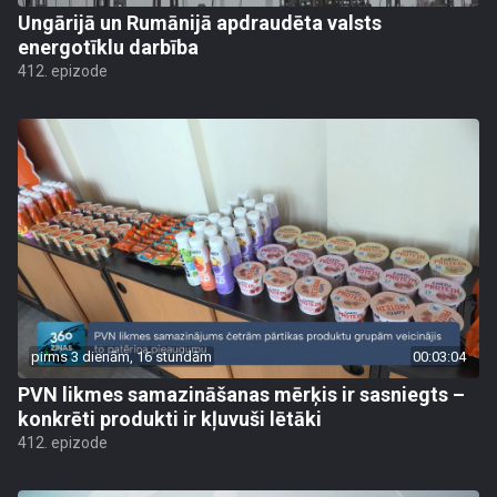
Ungārijā un Rumānijā apdraudēta valsts
energotīklu darbība
412. epizode
pirms 3 dienām, 16 stundām
00:03:04
PVN likmes samazināšanas mērķis ir sasniegts –
konkrēti produkti ir kļuvuši lētāki
412. epizode