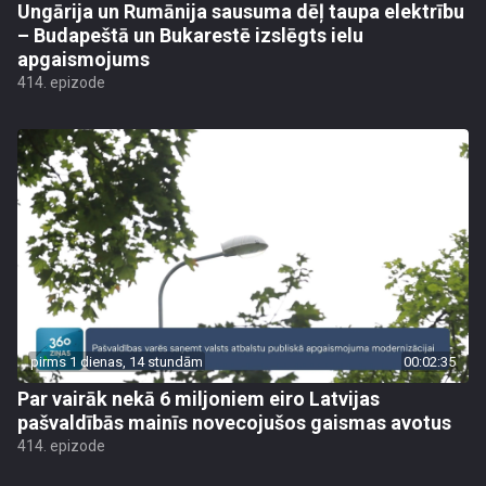
Ungārija un Rumānija sausuma dēļ taupa elektrību
– Budapeštā un Bukarestē izslēgts ielu
apgaismojums
414. epizode
pirms 1 dienas, 14 stundām
00:02:35
Par vairāk nekā 6 miljoniem eiro Latvijas
pašvaldībās mainīs novecojušos gaismas avotus
414. epizode