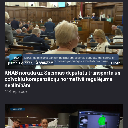
pirms 1 dienas, 14 stundām
00:03:42
KNAB norāda uz Saeimas deputātu transporta un
dzīvokļu kompensāciju normatīvā regulējuma
nepilnībām
414. epizode