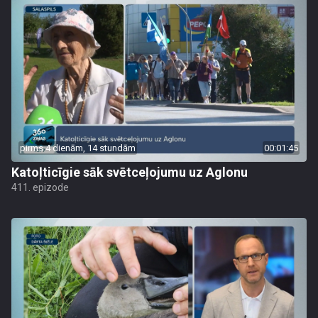
pirms 4 dienām, 14 stundām
00:01:45
Katoļticīgie sāk svētceļojumu uz Aglonu
411. epizode