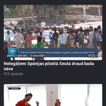
pirms 3 dienām, 15 stundām
00:02:10
Nelegāļiem Spānijas pilsētā Seutā draud bada
nāve
412. epizode