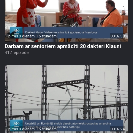
pirms 3 dienām, 15 stundām
00:02:38
Darbam ar senioriem apmācīti 20 dakteri Klauni
412. epizode
pirms 3 dienām, 16 stundām
00:02:24