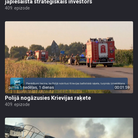
jāpiesaista stratēģiskais investors
409. epizode
pirms 1 nedēļas, 1 dienas
00:01:59
Polijā nogāzusies Krievijas raķete
409. epizode