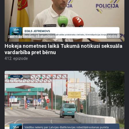
pirms 3 dienām, 13 stundām
00:01:02
Hokeja nometnes laikā Tukumā notikusi seksuāla
vardarbība pret bērnu
412. epizode