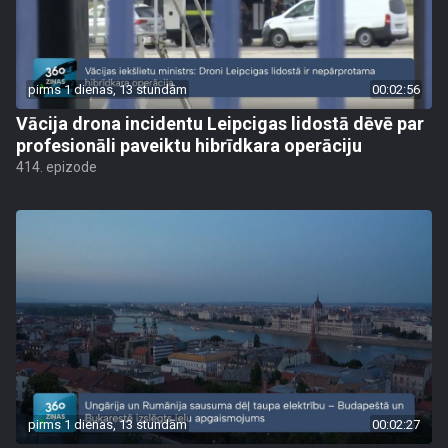
pirms 1 dienas, 13 stundām
00:02:56
Vācija drona incidentu Leipcigas lidostā dēvē par
profesionāli paveiktu hibrīdkara operāciju
414. epizode
pirms 1 dienas, 13 stundām
00:02:27