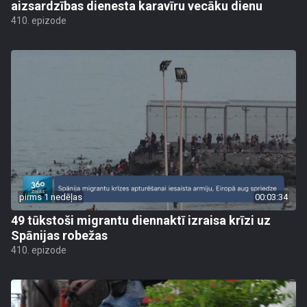
aizsardzības dienesta karavīru vecāku dienu
410. epizode
pirms 1 nedēļas
00:03:34
49 tūkstoši migrantu diennaktī izraisa krīzi uz
Spānijas robežas
410. epizode