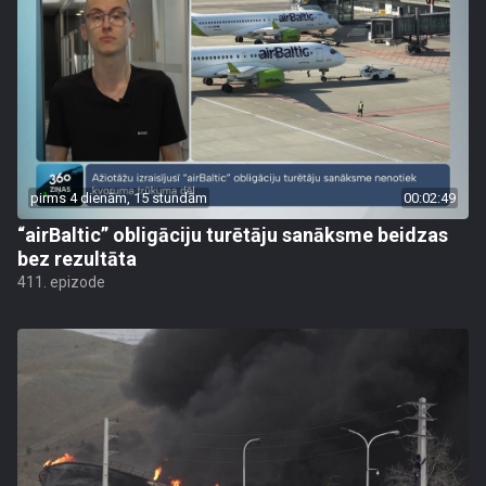
pirms 4 dienām, 15 stundām
00:02:49
“airBaltic” obligāciju turētāju sanāksme beidzas
bez rezultāta
411. epizode