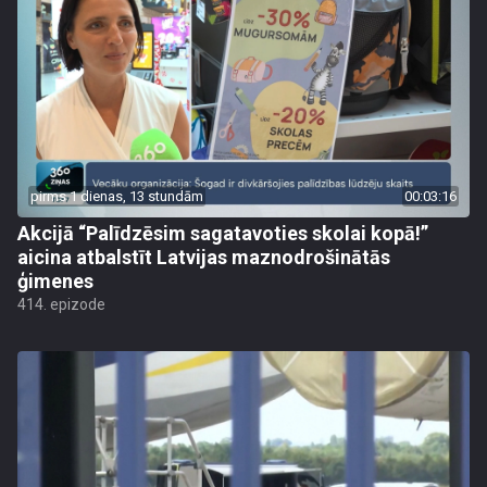
pirms 1 dienas, 13 stundām
00:03:16
Akcijā “Palīdzēsim sagatavoties skolai kopā!”
aicina atbalstīt Latvijas maznodrošinātās
ģimenes
414. epizode