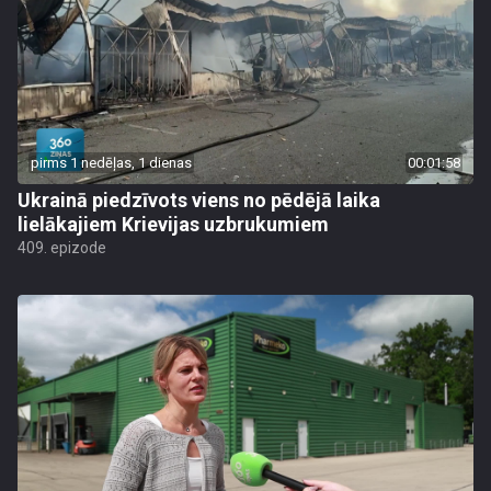
pirms 1 nedēļas, 1 dienas
00:01:58
Ukrainā piedzīvots viens no pēdējā laika
lielākajiem Krievijas uzbrukumiem
409. epizode