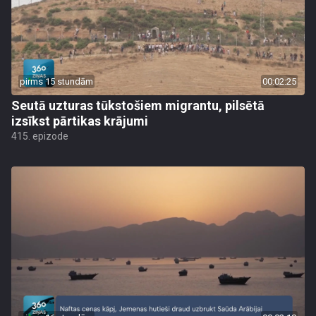
pirms 15 stundām
00:02:25
Seutā uzturas tūkstošiem migrantu, pilsētā
izsīkst pārtikas krājumi
415. epizode