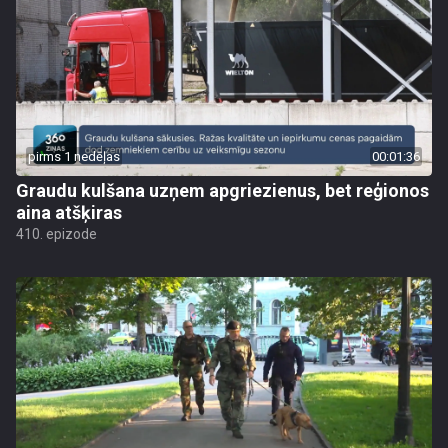
pirms 1 nedēļas
00:01:36
Graudu kulšana uzņem apgriezienus, bet reģionos
aina atšķiras
410. epizode