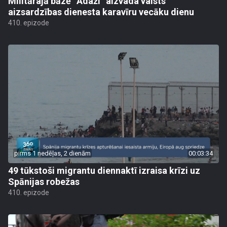
Militārajā bāzē “Ādaži” aizvada valsts
aizsardzības dienesta karavīru vecāku dienu
410. epizode
pirms 1 nedēļas, 2 dienām
00:03:34
49 tūkstoši migrantu diennaktī izraisa krīzi uz
Spānijas robežas
410. epizode