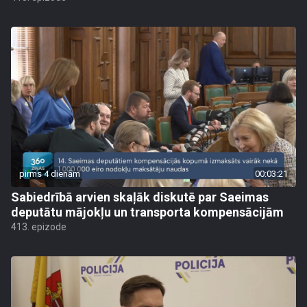
pirms 4 dienām
00:03:21
Sabiedrībā arvien skaļāk diskutē par Saeimas
deputātu mājokļu un transporta kompensācijām
413. epizode