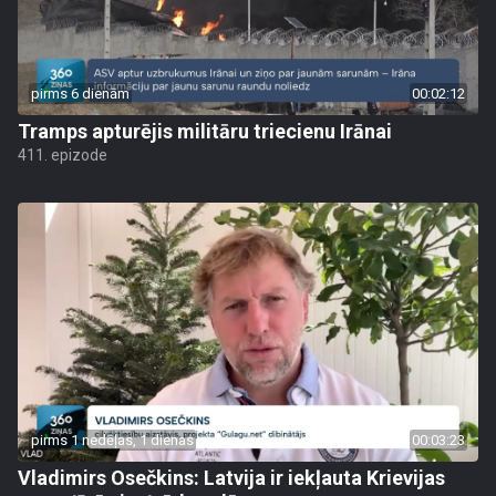
pirms 6 dienām
00:02:12
Tramps apturējis militāru triecienu Irānai
411. epizode
pirms 1 nedēļas, 1 dienas
00:03:23
Vladimirs Osečkins: Latvija ir iekļauta Krievijas