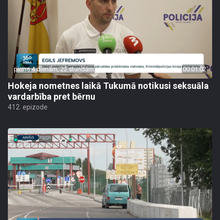
pirms 4 dienām, 22 stundām
00:01:02
Hokeja nometnes laikā Tukumā notikusi seksuāla
vardarbība pret bērnu
412. epizode