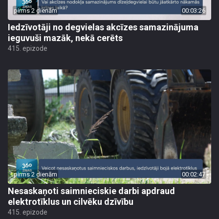
pirms 2 dienām
00:03:26
Iedzīvotāji no degvielas akcīzes samazinājuma
ieguvuši mazāk, nekā cerēts
415. epizode
pirms 2 dienām
00:02:47
Nesaskaņoti saimnieciskie darbi apdraud
elektrotīklus un cilvēku dzīvību
415. epizode