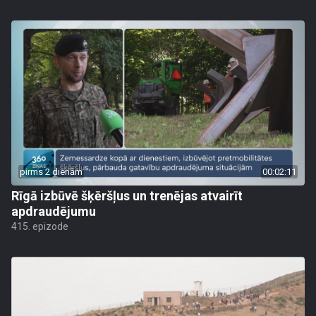
pirms 2 dienām
00:02:11
Rīgā izbūvē šķēršļus un trenējas atvairīt
apdraudējumu
415. epizode