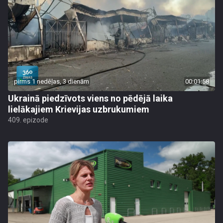
pirms 1 nedēļas, 3 dienām
00:01:58
Ukrainā piedzīvots viens no pēdējā laika
lielākajiem Krievijas uzbrukumiem
409. epizode