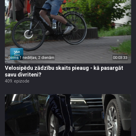
pirms 1 nedēļas, 2 dienām
00:03:33
Velosipēdu zādzību skaits pieaug - kā pasargāt
savu divriteni?
409. epizode