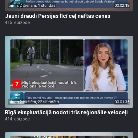
pirms 2 dienām, 1 stundas
00:02:18
Jauni draudi Persijas līcī ceļ naftas cenas
415. epizode
pirms 2 dienām, 22 stundām
00:01:35
Rīgā ekspluatācijā nodoti trīs reģionālie veloceļi
414. epizode