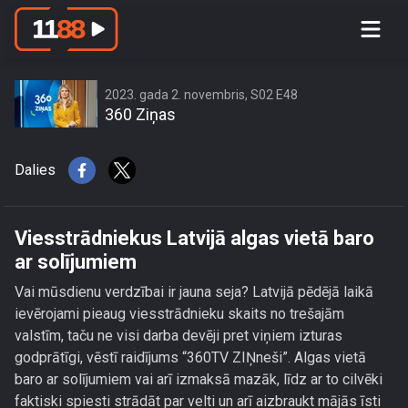
Viesstrādniekus Latvijā algas vietā
baro ar solījumiem
2023. gada 2. novembris, S02 E48
360 Ziņas
Dalies
Viesstrādniekus Latvijā algas vietā baro
ar solījumiem
Vai mūsdienu verdzībai ir jauna seja? Latvijā pēdējā laikā
ievērojami pieaug viesstrādnieku skaits no trešajām
valstīm, taču ne visi darba devēji pret viņiem izturas
godprātīgi, vēstī raidījums “360TV ZIŅneši”. Algas vietā
baro ar solījumiem vai arī izmaksā mazāk, līdz ar to cilvēki
faktiski spiesti strādāt par velti un arī aizbraukt mājās īsti