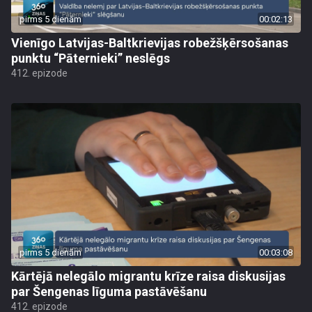
pirms 5 dienām
00:02:13
Vienīgo Latvijas-Baltkrievijas robežšķērsošanas
punktu “Pāternieki” neslēgs
412. epizode
pirms 5 dienām
00:03:08
Kārtējā nelegālo migrantu krīze raisa diskusijas
par Šengenas līguma pastāvēšanu
412. epizode