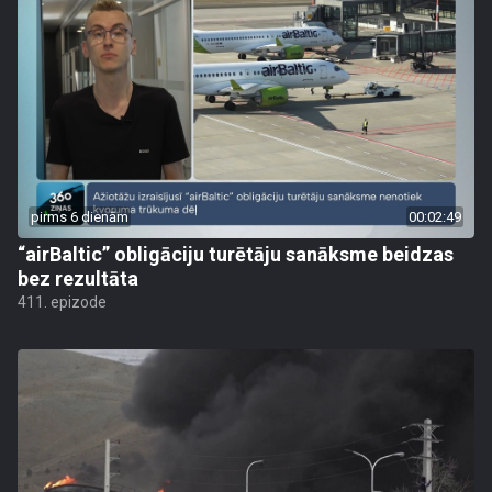
pirms 6 dienām
00:02:49
“airBaltic” obligāciju turētāju sanāksme beidzas
bez rezultāta
411. epizode