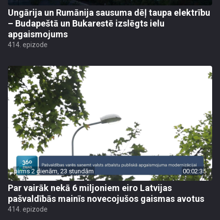
Ungārija un Rumānija sausuma dēļ taupa elektrību
– Budapeštā un Bukarestē izslēgts ielu
apgaismojums
414. epizode
pirms 2 dienām, 23 stundām
00:02:35
Par vairāk nekā 6 miljoniem eiro Latvijas
pašvaldībās mainīs novecojušos gaismas avotus
414. epizode