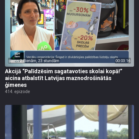
pirms 2 dienām, 23 stundām
00:03:16
Akcijā “Palīdzēsim sagatavoties skolai kopā!”
aicina atbalstīt Latvijas maznodrošinātās
ģimenes
414. epizode