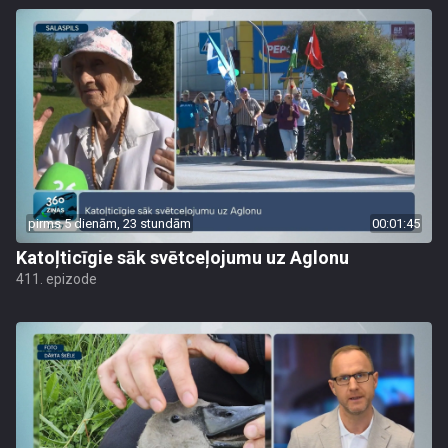
pirms 5 dienām, 23 stundām
00:01:45
Katoļticīgie sāk svētceļojumu uz Aglonu
411. epizode