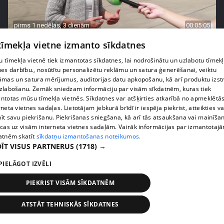
pirms 1 nedēļas, 3 dienām
00:05:05
Melleņu zelta drudzis: kas nosaka iepirkuma
 tīmekļa vietne izmanto sīkdatnes
cenu?
 tīmekļa vietnē tiek izmantotas sīkdatnes, lai nodrošinātu un uzlabotu tīmek
409. epizode
nes darbību., nosūtītu personalizētu reklāmu un satura ģenerēšanai, veiktu
āmas un satura mērījumus, auditorijas datu apkopošanu, kā arī produktu izst
zlabošanu. Zemāk sniedzam informāciju par visām sīkdatnēm, kuras tiek
ntotas mūsu tīmekļa vietnēs. Sīkdatnes var atšķirties atkarībā no apmeklētā
rneta vietnes sadaļas. Lietotājam jebkurā brīdī ir iespēja piekrist, atteikties va
īt savu piekrišanu. Piekrišanas sniegšana, kā arī tās atsaukšana vai mainīša
ecas uz visām interneta vietnes sadaļām. Vairāk informācijas par izmantotaj
atnēm skatīt
sīkdatņu izmantošanas noteikumos.
ĪT VISUS PARTNERUS
(1718) →
PIELĀGOT IZVĒLI
PIEKRIST VISĀM SĪKDATNĒM
pirms 1 nedēļas, 3 dienām
00:02:49
ATSTĀT TEHNISKĀS SĪKDATNES
Ogas un sēnes šogad dārgākas, bet uzpirkšanas
punktos to krietni mazāk