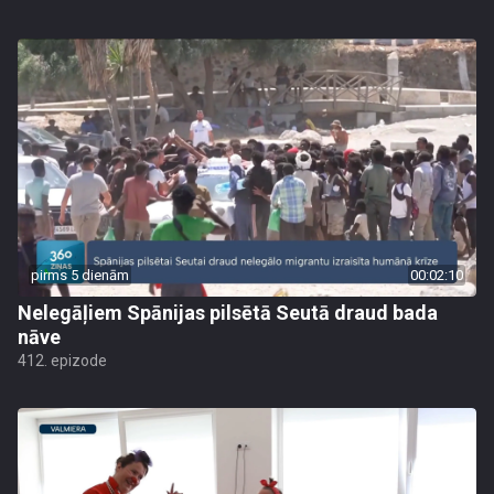
pirms 5 dienām
00:02:10
Nelegāļiem Spānijas pilsētā Seutā draud bada
nāve
412. epizode