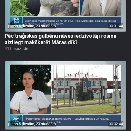
pirms 5 dienām, 23 stundām
00:01:44
Pēc traģiskas gulbēnu nāves iedzīvotāji rosina
aizliegt makšķerēt Māras dīķī
411. epizode
pirms 5 dienām, 23 stundām
00:02:44