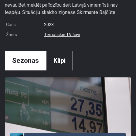
nevar. Bet meklēt palīdzību šeit Latvijā viņiem īsti nav
iespēju. Situāciju skaidro ziņnese Skirmante Baļčūte
Gads
2023
Žanrs
Tematiskie TV šovi
Sezonas
Klipi