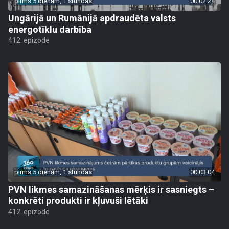
pirms 5 dienām, 1 stundas
00:02:24
Ungārijā un Rumānijā apdraudēta valsts
energotīklu darbība
412. epizode
pirms 5 dienām, 1 stundas
00:03:04
PVN likmes samazināšanas mērķis ir sasniegts –
konkrēti produkti ir kļuvuši lētāki
412. epizode