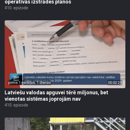
operatīvās izstrādes plānos
410. epizode
pirms 1 nedēļas, 1 dienas
00:02:21
Latviešu valodas apguvei tērē miljonus, bet
vienotas sistēmas joprojām nav
410. epizode