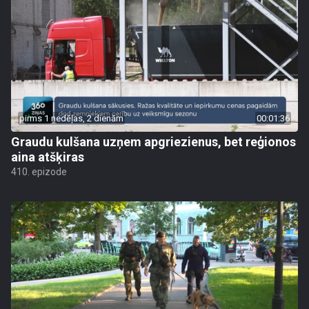
pirms 1 nedēļas, 2 dienām
00:01:36
Graudu kulšana uzņem apgriezienus, bet reģionos
aina atšķiras
410. epizode