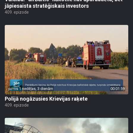
jāpiesaista stratēģiskais investors
409. epizode
pirms 1 nedēļas, 3 dienām
00:01:59
Polijā nogāzusies Krievijas raķete
409. epizode