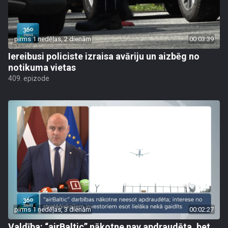
pirms 1 nedēļas, 2 dienām
00:03:39
Iereibusi policiste izraisa avāriju un aizbēg no
notikuma vietas
409. epizode
pirms 1 nedēļas, 3 dienām
00:02:27
Valdība: “airBaltic” nākotne nav apdraudēta, bet