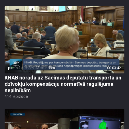
pirms 2 dienām, 23 stundām
00:03:42
KNAB norāda uz Saeimas deputātu transporta un
dzīvokļu kompensāciju normatīvā regulējuma
nepilnībām
414. epizode