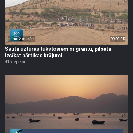
pirms 2 dienām
00:02:25
Seutā uzturas tūkstošiem migrantu, pilsētā
izsīkst pārtikas krājumi
415. epizode