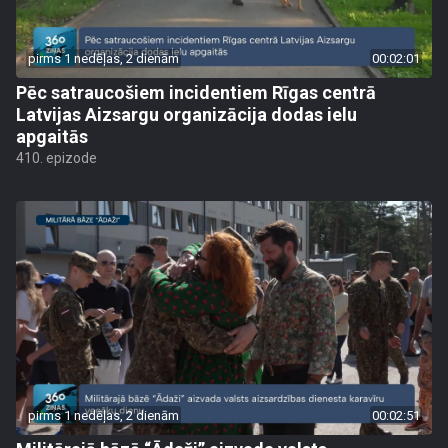
pirms 1 nedēļas, 2 dienām
00:02:01
Pēc satraucošiem incidentiem Rīgas centrā
Latvijas Aizsargu organizācija dodas ielu
apgaitās
410. epizode
pirms 1 nedēļas, 2 dienām
00:02:51