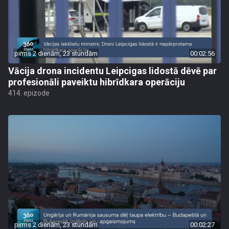
pirms 2 dienām, 23 stundām
00:02:56
Vācija drona incidentu Leipcigas lidostā dēvē par
profesionāli paveiktu hibrīdkara operāciju
414. epizode
pirms 2 dienām, 23 stundām
00:02:27