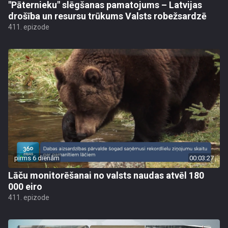
"Pāternieku" slēgšanas pamatojums – Latvijas
drošība un resursu trūkums Valsts robežsardzē
411. epizode
pirms 6 dienām
00:03:27
Lāču monitorēšanai no valsts naudas atvēl 180
000 eiro
411. epizode