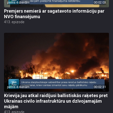
pirms 4 dienām
00:02:03
Premjers nemierā ar sagatavoto informāciju par
NVO finansējumu
413. epizode
pirms 4 dienām
00:02:31
Krievija jau atkal raidījusi ballistiskās raķetes pret
Ukrainas civilo infrastruktūru un dzīvojamajām
mājām
413. epizode