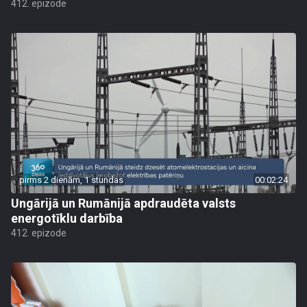
412. epizode
pirms 2 dienām, 1 stundas
00:02:24
Ungārijā un Rumānijā apdraudēta valsts
energotīklu darbība
412. epizode