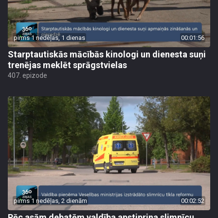
pirms 1 nedēļas, 1 dienas
00:01:56
Starptautiskās mācībās kinologi un dienesta suņi
trenējas meklēt sprāgstvielas
407. epizode
pirms 1 nedēļas, 2 dienām
00:02:52
Pēc asām debatēm valdība apstiprina slimnīcu