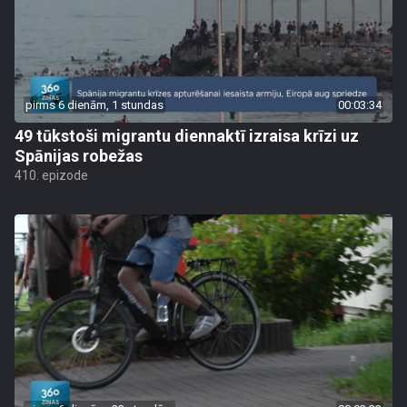
pirms 6 dienām, 1 stundas
00:03:34
49 tūkstoši migrantu diennaktī izraisa krīzi uz
Spānijas robežas
410. epizode