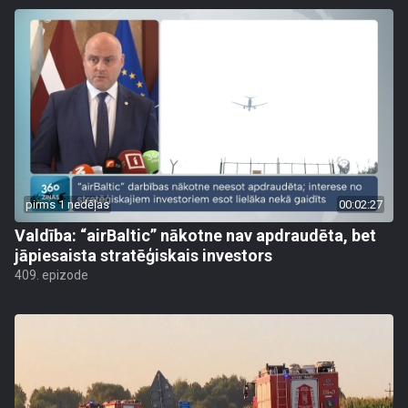
pirms 1 nedēļas
00:02:27
Valdība: “airBaltic” nākotne nav apdraudēta, bet
jāpiesaista stratēģiskais investors
409. epizode