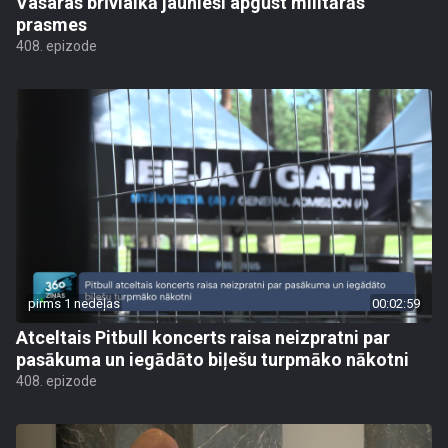
Vasaras brīvlaikā jaunieši apgūst militārās
prasmes
408. epizode
pirms 1 nedēļas
00:02:59
Atceltais Pitbull koncerts raisa neizpratni par
pasākuma un iegādāto biļešu turpmāko nākotni
408. epizode