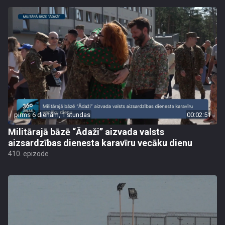
pirms 6 dienām, 1 stundas
00:02:51
Militārajā bāzē “Ādaži” aizvada valsts
aizsardzības dienesta karavīru vecāku dienu
410. epizode