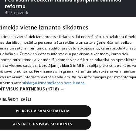
reformu
407. epizode
 tīmekļa vietne izmanto sīkdatnes
 tīmekļa vietnē tiek izmantotas sīkdatnes, lai nodrošinātu un uzlabotu tīmek
nes darbību., nosūtītu personalizētu reklāmu un satura ģenerēšanai, veiktu
āmas un satura mērījumus, auditorijas datu apkopošanu, kā arī produktu izst
zlabošanu. Zemāk sniedzam informāciju par visām sīkdatnēm, kuras tiek
ntotas mūsu tīmekļa vietnēs. Sīkdatnes var atšķirties atkarībā no apmeklētā
rneta vietnes sadaļas. Lietotājam jebkurā brīdī ir iespēja piekrist, atteikties va
īt savu piekrišanu. Piekrišanas sniegšana, kā arī tās atsaukšana vai mainīša
ecas uz visām interneta vietnes sadaļām. Vairāk informācijas par izmantotaj
atnēm skatīt
sīkdatņu izmantošanas noteikumos.
ĪT VISUS PARTNERUS
(1718) →
pirms 1 nedēļas, 2 dienām
00:02:47
PIELĀGOT IZVĒLI
Barkavā sākas kapelmeistaru mācības, lai nodotu
tautas muzicēšanas prasmes nākamajām
PIEKRIST VISĀM SĪKDATNĒM
paaudzēm
407. epizode
ATSTĀT TEHNISKĀS SĪKDATNES