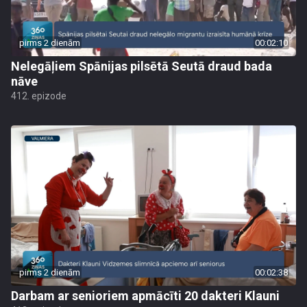
pirms 2 dienām
00:02:10
Nelegāļiem Spānijas pilsētā Seutā draud bada
nāve
412. epizode
pirms 2 dienām
00:02:38
Darbam ar senioriem apmācīti 20 dakteri Klauni