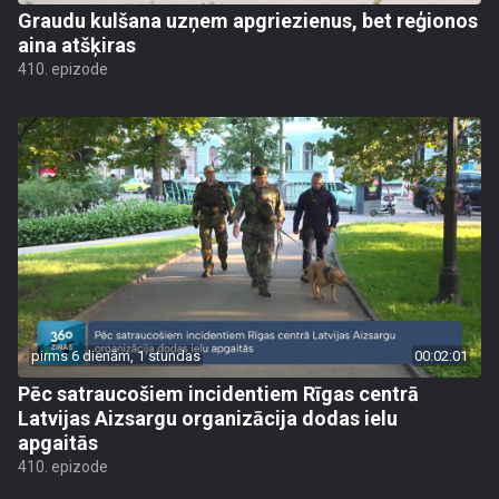
Graudu kulšana uzņem apgriezienus, bet reģionos
aina atšķiras
410. epizode
pirms 6 dienām, 1 stundas
00:02:01
Pēc satraucošiem incidentiem Rīgas centrā
Latvijas Aizsargu organizācija dodas ielu
apgaitās
410. epizode