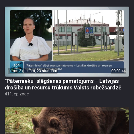
pirms 2 dienām, 23 stundām
00:02:44
"Pāternieku" slēgšanas pamatojums – Latvijas
drošība un resursu trūkums Valsts robežsardzē
411. epizode