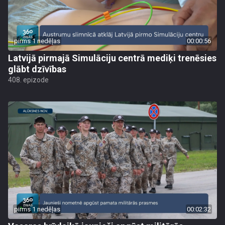
pirms 1 nedēļas
00:00:56
Latvijā pirmajā Simulāciju centrā mediķi trenēsies
glābt dzīvības
408. epizode
pirms 1 nedēļas
00:02:32