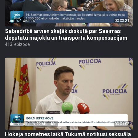
pirms 1 dienas
00:03:21
Sabiedrībā arvien skaļāk diskutē par Saeimas
deputātu mājokļu un transporta kompensācijām
413. epizode
pirms 1 dienas, 22 stundām
00:01:02
Hokeja nometnes laikā Tukumā notikusi seksuāla