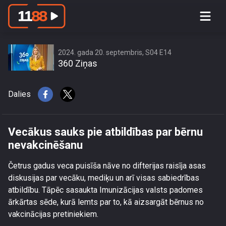
Vecākus sauks pie atbildības par
bērnu nevakcinēšanu
2024. gada 20. septembris, S04 E14
360 Ziņas
Dalies
Vecākus sauks pie atbildības par bērnu
nevakcinēšanu
Četrus gadus veca puisīša nāve no difterijas raisīja asas
diskusijas par vecāku, mediķu un arī visas sabiedrības
atbildību. Tāpēc sasaukta Imunizācijas valsts padomes
ārkārtas sēde, kurā lemts par to, kā aizsargāt bērnus no
vakcinācijas pretiniekiem.