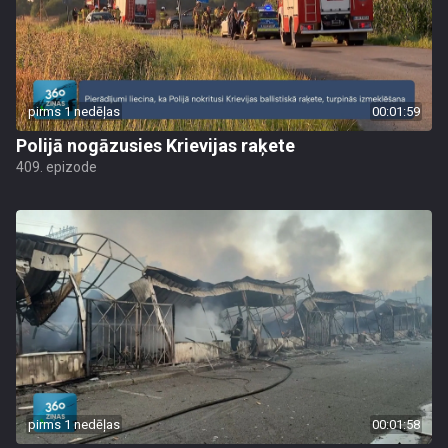
pirms 1 nedēļas
00:01:59
Polijā nogāzusies Krievijas raķete
409. epizode
pirms 1 nedēļas
00:01:58