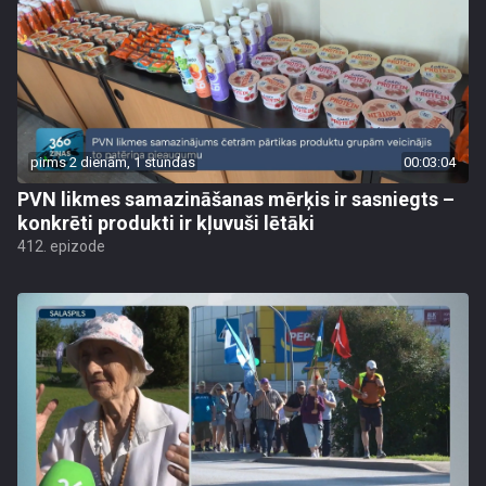
pirms 2 dienām, 1 stundas
00:03:04
PVN likmes samazināšanas mērķis ir sasniegts –
konkrēti produkti ir kļuvuši lētāki
412. epizode