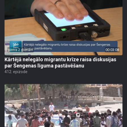
pirms 2 dienām
00:03:08
Kārtējā nelegālo migrantu krīze raisa diskusijas
par Šengenas līguma pastāvēšanu
412. epizode