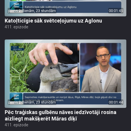
pirms 2 dienām, 23 stundām
00:01:45
Katoļticīgie sāk svētceļojumu uz Aglonu
411. epizode
pirms 2 dienām, 23 stundām
00:01:44
Pēc traģiskas gulbēnu nāves iedzīvotāji rosina
aizliegt makšķerēt Māras dīķī
411. epizode