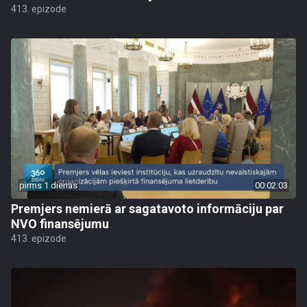
413. epizode
pirms 1 dienas
00:02:03
Premjers nemierā ar sagatavoto informāciju par
NVO finansējumu
413. epizode