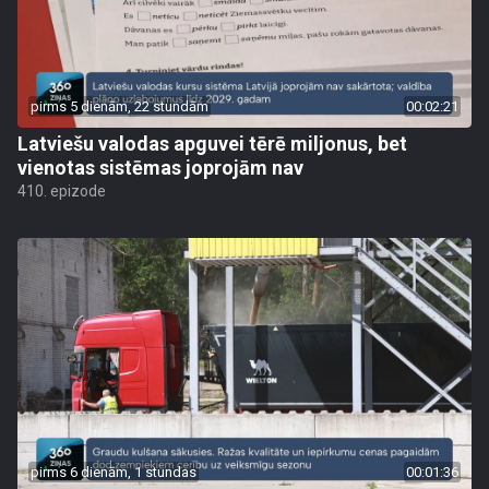
pirms 5 dienām, 22 stundām
00:02:21
Latviešu valodas apguvei tērē miljonus, bet
vienotas sistēmas joprojām nav
410. epizode
pirms 6 dienām, 1 stundas
00:01:36