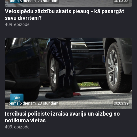
pirms 6 dienām, 23 stundām
00:03:33
Velosipēdu zādzību skaits pieaug - kā pasargāt
savu divriteni?
409. epizode
pirms 6 dienām, 23 stundām
00:03:39
Iereibusi policiste izraisa avāriju un aizbēg no
notikuma vietas
409. epizode