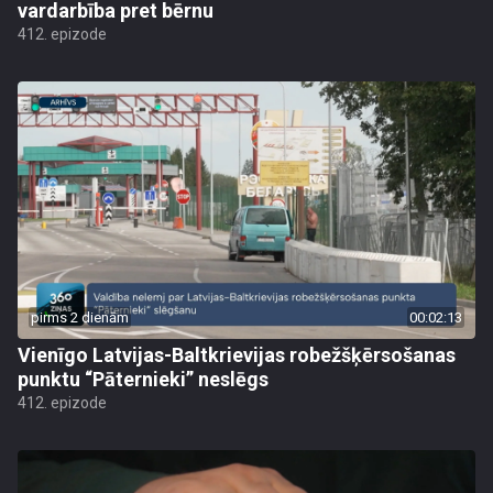
vardarbība pret bērnu
412. epizode
pirms 2 dienām
00:02:13
Vienīgo Latvijas-Baltkrievijas robežšķērsošanas
punktu “Pāternieki” neslēgs
412. epizode