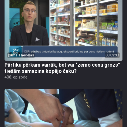
pirms 1 nedēļas
00:03:37
Pārtiku pērkam vairāk, bet vai “zemo cenu grozs”
tiešām samazina kopējo čeku?
408. epizode