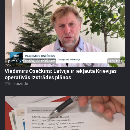
pirms 5 dienām, 22 stundām
00:03:23
Vladimirs Osečkins: Latvija ir iekļauta Krievijas
operatīvās izstrādes plānos
410. epizode