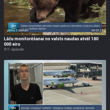
pirms 3 dienām
00:03:27
Lāču monitorēšanai no valsts naudas atvēl 180
000 eiro
411. epizode