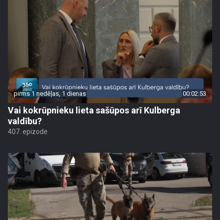
pirms 1 nedēļas, 1 dienas
00:02:53
Vai kokrūpnieku lieta sašūpos arī Kulberga
valdību?
407. epizode