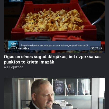
pirms 1 nedēļas
00:02:49
Ogas un sēnes šogad dārgākas, bet uzpirkšanas
punktos to krietni mazāk
409. epizode