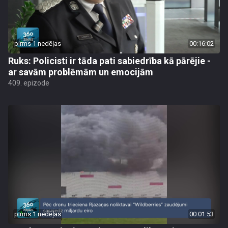
pirms 1 nedēļas
00:16:02
Ruks: Policisti ir tāda pati sabiedrība kā pārējie -
ar savām problēmām un emocijām
409. epizode
pirms 1 nedēļas
00:01:53