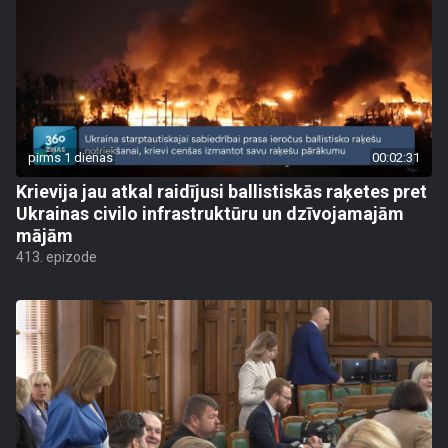
pirms 1 dienas
00:02:31
Krievija jau atkal raidījusi ballistiskās raķetes pret
Ukrainas civilo infrastruktūru un dzīvojamajām
mājām
413. epizode