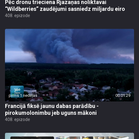
Pēc dronu trieciena Rjazaņas noliktavai
“Wildberries” zaudējumi sasniedz miljardu eiro
408. epizode
pirms 1 nedēļas
00:01:29
Francijā fiksē jaunu dabas parādību -
pirokumolonimbu jeb uguns mākoni
408. epizode