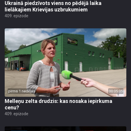
Ukrainā piedzīvots viens no pēdējā laika
lielākajiem Krievijas uzbrukumiem
409. epizode
pirms 1 nedēļas
00:05:05
Melleņu zelta drudzis: kas nosaka iepirkuma
cenu?
409. epizode