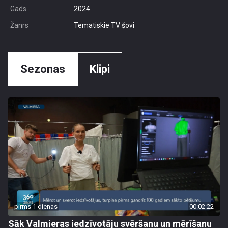
Gads
2024
Žanrs
Tematiskie TV šovi
Sezonas
Klipi
pirms 1 dienas
00:02:22
Sāk Valmieras iedzīvotāju svēršanu un mērīšanu