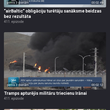
pirms 3 dienām
00:02:49
“airBaltic” obligāciju turētāju sanāksme beidzas
bez rezultāta
411. epizode
pirms 3 dienām
00:02:12
Tramps apturējis militāru triecienu Irānai
411. epizode