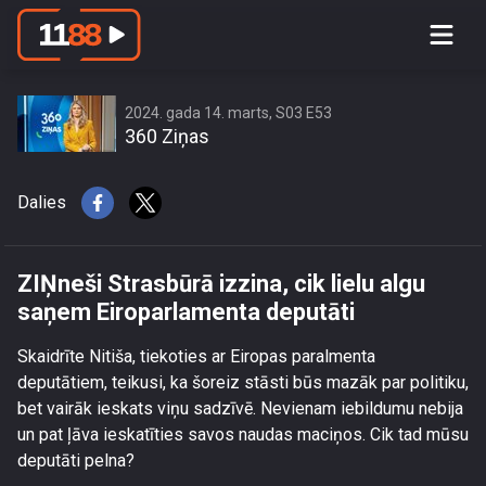
ZIŅneši Strasbūrā izzina, cik lielu algu
saņem Eiroparlamenta deputāti
2024. gada 14. marts, S03 E53
360 Ziņas
Dalies
ZIŅneši Strasbūrā izzina, cik lielu algu
saņem Eiroparlamenta deputāti
Skaidrīte Nitiša, tiekoties ar Eiropas paralmenta
deputātiem, teikusi, ka šoreiz stāsti būs mazāk par politiku,
bet vairāk ieskats viņu sadzīvē. Nevienam iebildumu nebija
un pat ļāva ieskatīties savos naudas maciņos. Cik tad mūsu
deputāti pelna?