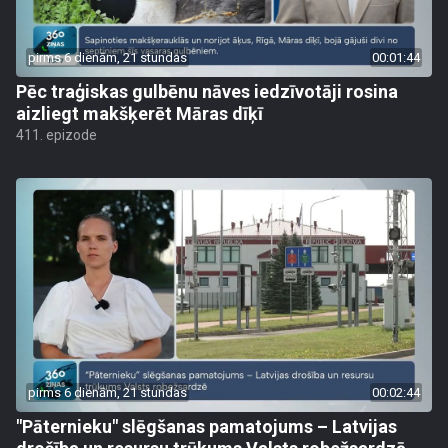
pirms 6 dienām, 21 stundas
00:01:44
Pēc traģiskas gulbēnu nāves iedzīvotāji rosina
aizliegt makšķerēt Māras dīķī
411. epizode
pirms 6 dienām, 21 stundas
00:02:44
"Pāternieku" slēgšanas pamatojums – Latvijas