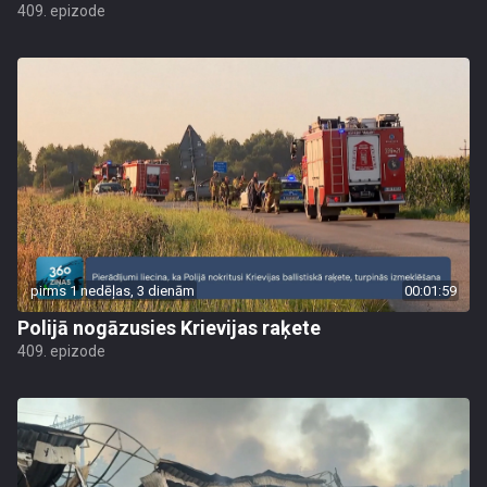
409. epizode
pirms 1 nedēļas, 3 dienām
00:01:59
Polijā nogāzusies Krievijas raķete
409. epizode