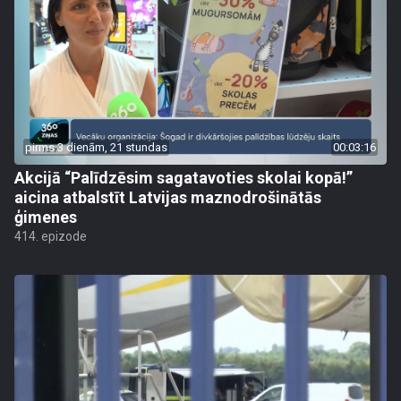
pirms 3 dienām, 21 stundas
00:03:16
Akcijā “Palīdzēsim sagatavoties skolai kopā!”
aicina atbalstīt Latvijas maznodrošinātās
ģimenes
414. epizode