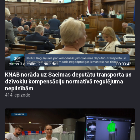
pirms 3 dienām, 21 stundas
00:03:42
KNAB norāda uz Saeimas deputātu transporta un
dzīvokļu kompensāciju normatīvā regulējuma
nepilnībām
414. epizode