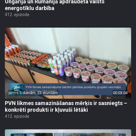
Ungārijā un Rumānijā apdraudēta valsts
energotīklu darbība
412. epizode
pirms 5 dienām, 23 stundām
00:03:04
PVN likmes samazināšanas mērķis ir sasniegts –
konkrēti produkti ir kļuvuši lētāki
412. epizode