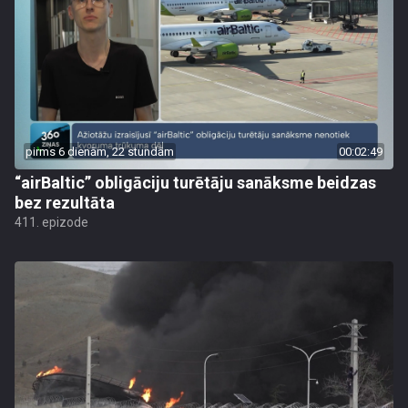
pirms 6 dienām, 22 stundām
00:02:49
“airBaltic” obligāciju turētāju sanāksme beidzas
bez rezultāta
411. epizode