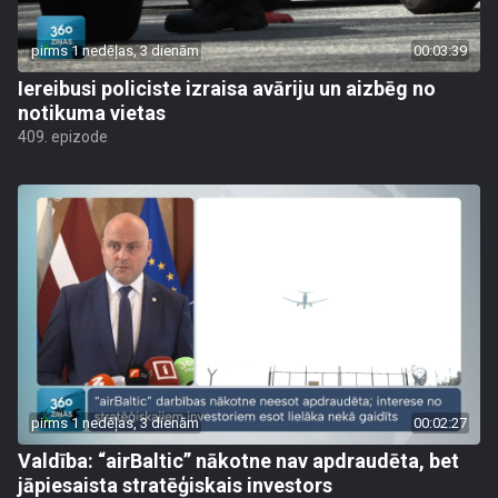
pirms 1 nedēļas, 3 dienām
00:03:39
Iereibusi policiste izraisa avāriju un aizbēg no
notikuma vietas
409. epizode
pirms 1 nedēļas, 3 dienām
00:02:27
Valdība: “airBaltic” nākotne nav apdraudēta, bet
jāpiesaista stratēģiskais investors