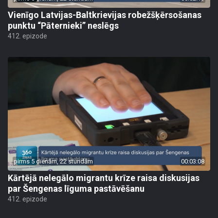
Vienīgo Latvijas-Baltkrievijas robežšķērsošanas
punktu “Pāternieki” neslēgs
412. epizode
pirms 5 dienām, 22 stundām
00:03:08
Kārtējā nelegālo migrantu krīze raisa diskusijas
par Šengenas līguma pastāvēšanu
412. epizode