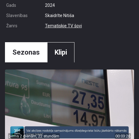
Gads
2024
Slavenības
Skaidrīte Nitiša
Žanrs
Tematiskie TV šovi
Sezonas
Klipi
pirms 2 dienām, 22 stundām
00:03:26