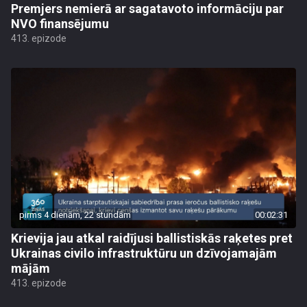
Premjers nemierā ar sagatavoto informāciju par
NVO finansējumu
413. epizode
pirms 4 dienām, 22 stundām
00:02:31
Krievija jau atkal raidījusi ballistiskās raķetes pret
Ukrainas civilo infrastruktūru un dzīvojamajām
mājām
413. epizode