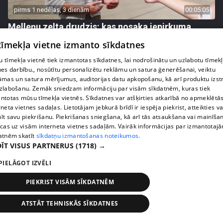
pirms 1 nedēļas, 3 dienām
00:05:05
Melleņu zelta drudzis: kas nosaka iepirkuma
cenu?
 tīmekļa vietne izmanto sīkdatnes
409. epizode
 tīmekļa vietnē tiek izmantotas sīkdatnes, lai nodrošinātu un uzlabotu tīmek
nes darbību., nosūtītu personalizētu reklāmu un satura ģenerēšanai, veiktu
āmas un satura mērījumus, auditorijas datu apkopošanu, kā arī produktu izst
zlabošanu. Zemāk sniedzam informāciju par visām sīkdatnēm, kuras tiek
ntotas mūsu tīmekļa vietnēs. Sīkdatnes var atšķirties atkarībā no apmeklētā
rneta vietnes sadaļas. Lietotājam jebkurā brīdī ir iespēja piekrist, atteikties va
īt savu piekrišanu. Piekrišanas sniegšana, kā arī tās atsaukšana vai mainīša
ecas uz visām interneta vietnes sadaļām. Vairāk informācijas par izmantotaj
atnēm skatīt
sīkdatņu izmantošanas noteikumos.
ĪT VISUS PARTNERUS
(1718) →
PIELĀGOT IZVĒLI
pirms 1 nedēļas, 3 dienām
00:02:49
PIEKRIST VISĀM SĪKDATNĒM
Ogas un sēnes šogad dārgākas, bet uzpirkšanas
punktos to krietni mazāk
ATSTĀT TEHNISKĀS SĪKDATNES
409. epizode