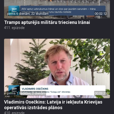
pirms 6 dienām, 22 stundām
00:02:12
Tramps apturējis militāru triecienu Irānai
411. epizode
pirms 1 nedēļas, 2 dienām
00:03:23
Vladimirs Osečkins: Latvija ir iekļauta Krievijas
operatīvās izstrādes plānos
410. epizode