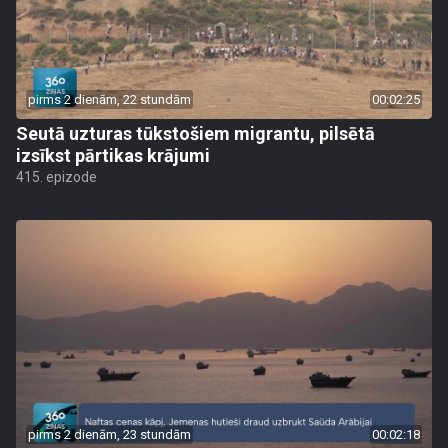
pirms 2 dienām, 22 stundām
00:02:25
Seutā uzturas tūkstošiem migrantu, pilsētā
izsīkst pārtikas krājumi
415. epizode
pirms 2 dienām, 23 stundām
00:02:18