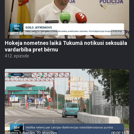
pirms 5 dienām, 20 stundām
00:01:02
Hokeja nometnes laikā Tukumā notikusi seksuāla
vardarbība pret bērnu
412. epizode
pirms 5 dienām, 22 stundām
00:02:13