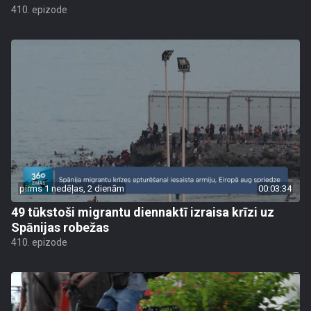
410. epizode
pirms 1 nedēļas, 2 dienām
00:03:34
49 tūkstoši migrantu diennaktī izraisa krīzi uz
Spānijas robežas
410. epizode