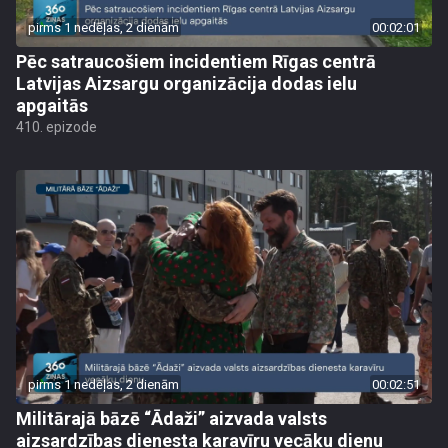
pirms 1 nedēļas, 2 dienām
00:02:01
Pēc satraucošiem incidentiem Rīgas centrā
Latvijas Aizsargu organizācija dodas ielu
apgaitās
410. epizode
pirms 1 nedēļas, 2 dienām
00:02:51
Militārajā bāzē “Ādaži” aizvada valsts
aizsardzības dienesta karavīru vecāku dienu