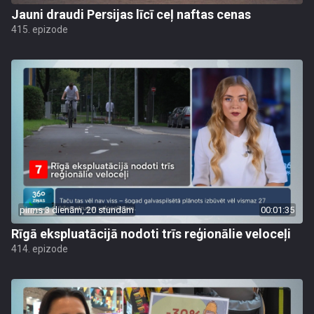
Jauni draudi Persijas līcī ceļ naftas cenas
415. epizode
pirms 3 dienām, 20 stundām
00:01:35
Rīgā ekspluatācijā nodoti trīs reģionālie veloceļi
414. epizode