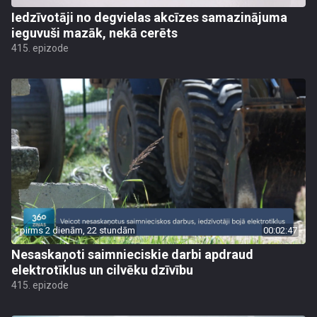
Iedzīvotāji no degvielas akcīzes samazinājuma
ieguvuši mazāk, nekā cerēts
415. epizode
pirms 2 dienām, 22 stundām
00:02:47
Nesaskaņoti saimnieciskie darbi apdraud
elektrotīklus un cilvēku dzīvību
415. epizode