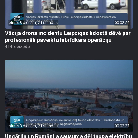
pirms 3 dienām, 21 stundas
00:02:56
Vācija drona incidentu Leipcigas lidostā dēvē par
profesionāli paveiktu hibrīdkara operāciju
414. epizode
pirms 3 dienām, 21 stundas
00:02:27
Ungārija un Rumānija sausuma dēļ taupa elektrību