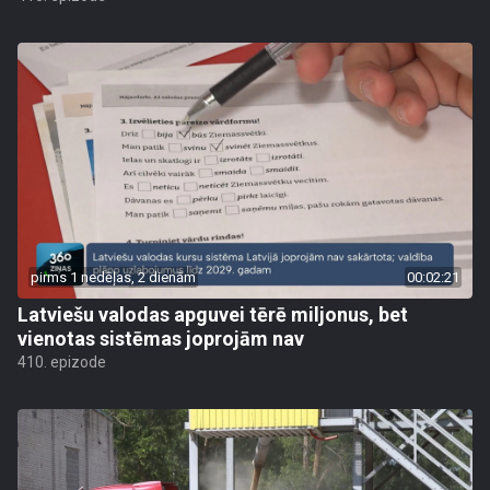
pirms 1 nedēļas, 2 dienām
00:02:21
Latviešu valodas apguvei tērē miljonus, bet
vienotas sistēmas joprojām nav
410. epizode