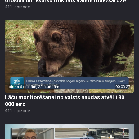
drošība un resursu trūkums Valsts robežsardzē
411. epizode
pirms 6 dienām, 22 stundām
00:03:27
Lāču monitorēšanai no valsts naudas atvēl 180
000 eiro
411. epizode