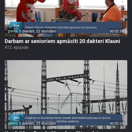
pirms 5 dienām, 22 stundām
00:02:38
Darbam ar senioriem apmācīti 20 dakteri Klauni
412. epizode
pirms 5 dienām, 23 stundām
00:02:24