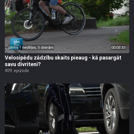
pirms 1 nedēļas, 3 dienām
00:03:33
Velosipēdu zādzību skaits pieaug - kā pasargāt
savu divriteni?
409. epizode