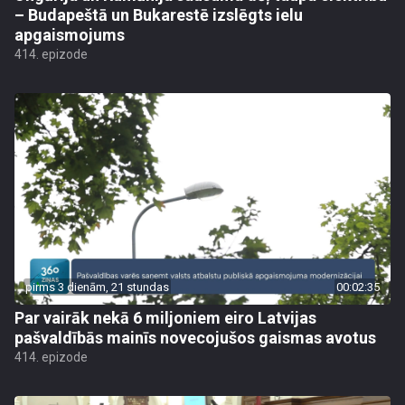
– Budapeštā un Bukarestē izslēgts ielu
apgaismojums
414. epizode
pirms 3 dienām, 21 stundas
00:02:35
Par vairāk nekā 6 miljoniem eiro Latvijas
pašvaldībās mainīs novecojušos gaismas avotus
414. epizode