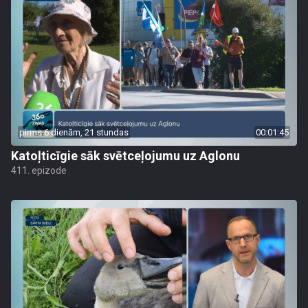
pirms 6 dienām, 21 stundas
00:01:45
Katoļticīgie sāk svētceļojumu uz Aglonu
411. epizode