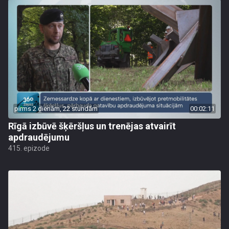
pirms 2 dienām, 22 stundām
00:02:11
Rīgā izbūvē šķēršļus un trenējas atvairīt
apdraudējumu
415. epizode