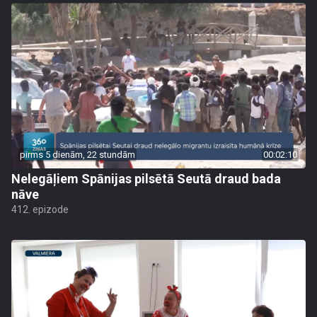
pirms 5 dienām, 22 stundām
00:02:10
Nelegāļiem Spānijas pilsētā Seutā draud bada
nāve
412. epizode