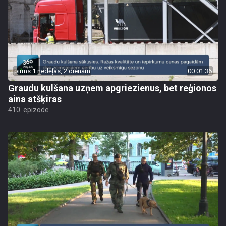
pirms 1 nedēļas, 2 dienām
00:01:36
Graudu kulšana uzņem apgriezienus, bet reģionos
aina atšķiras
410. epizode