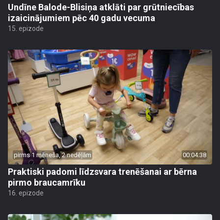
Undīne Balode-Blisiņa atklāti par grūtniecības
izaicinājumiem pēc 40 gadu vecuma
15. epizode
pirms 1 mēneša, 2 nedēļām
00:04:38
Praktiski padomi līdzsvara trenēšanai ar bērna
pirmo braucamrīku
16. epizode