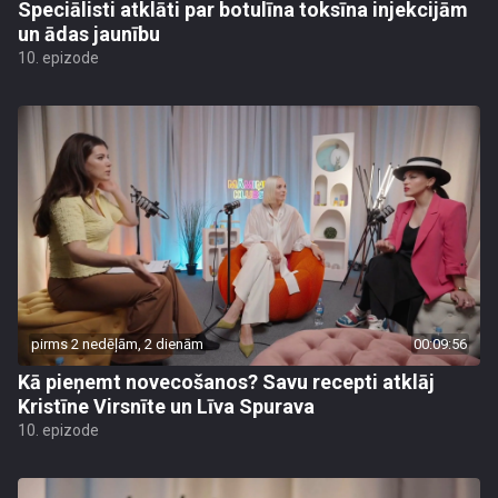
Speciālisti atklāti par botulīna toksīna injekcijām
un ādas jaunību
10. epizode
pirms 2 nedēļām, 2 dienām
00:09:56
Kā pieņemt novecošanos? Savu recepti atklāj
Kristīne Virsnīte un Līva Spurava
10. epizode