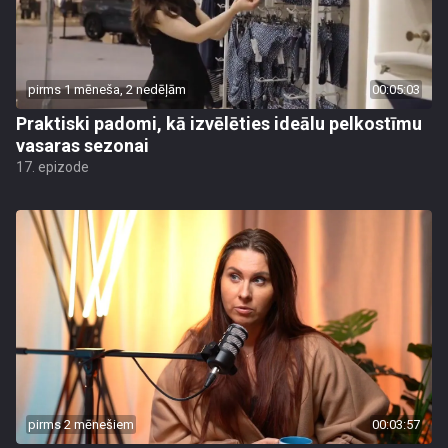
pirms 1 mēneša, 2 nedēļām
00:05:03
Praktiski padomi, kā izvēlēties ideālu pelkostīmu
vasaras sezonai
17. epizode
pirms 2 mēnešiem
00:03:57