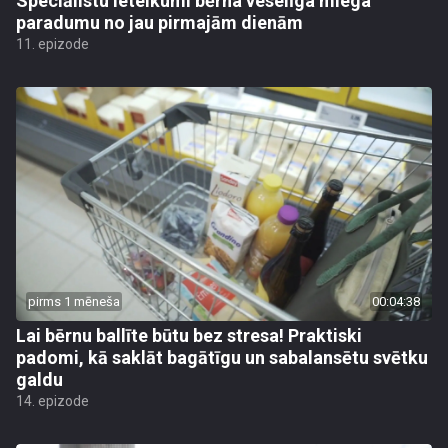
Speciālistu ieteikumi bērna veselīga miega
paradumu no jau pirmajām dienām
11. epizode
pirms 1 mēneša
00:04:38
Lai bērnu ballīte būtu bez stresa! Praktiski
padomi, kā saklāt bagātīgu un sabalansētu svētku
galdu
14. epizode