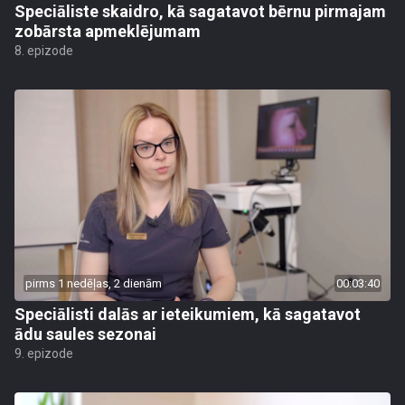
Speciāliste skaidro, kā sagatavot bērnu pirmajam
zobārsta apmeklējumam
8. epizode
pirms 1 nedēļas, 2 dienām
00:03:40
Speciālisti dalās ar ieteikumiem, kā sagatavot
ādu saules sezonai
9. epizode