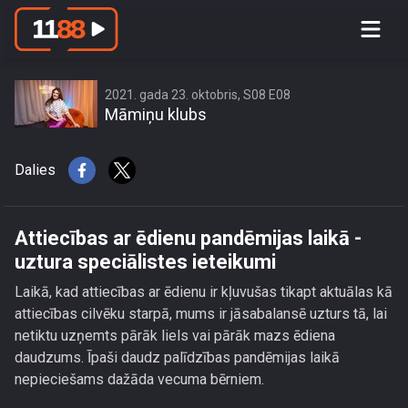
Attiecības ar ēdienu pandēmijas laikā -
uztura speciālistes ieteikumi
2021. gada 23. oktobris, S08 E08
Māmiņu klubs
Dalies
Attiecības ar ēdienu pandēmijas laikā -
uztura speciālistes ieteikumi
Laikā, kad attiecības ar ēdienu ir kļuvušas tikapt aktuālas kā
attiecības cilvēku starpā, mums ir jāsabalansē uzturs tā, lai
netiktu uzņemts pārāk liels vai pārāk mazs ēdiena
daudzums. Īpaši daudz palīdzības pandēmijas laikā
nepieciešams dažāda vecuma bērniem.