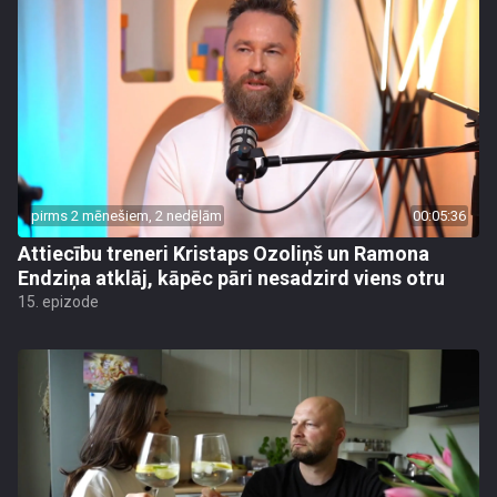
pirms 2 mēnešiem, 2 nedēļām
00:05:36
Attiecību treneri Kristaps Ozoliņš un Ramona
Endziņa atklāj, kāpēc pāri nesadzird viens otru
15. epizode