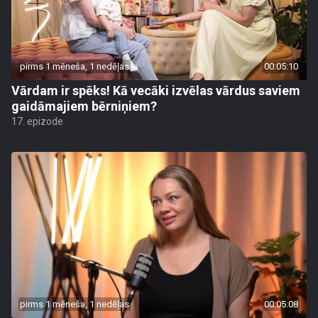
pirms 1 mēneša, 1 nedēļas
00:05:10
Vārdam ir spēks! Kā vecāki izvēlas vārdus saviem
gaidāmajiem bērniņiem?
17. epizode
pirms 1 mēneša, 1 nedēļas
00:05:08