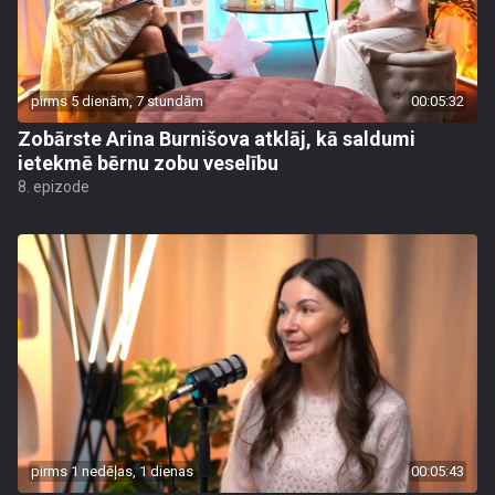
pirms 5 dienām, 7 stundām
00:05:32
Zobārste Arina Burnišova atklāj, kā saldumi
ietekmē bērnu zobu veselību
8. epizode
pirms 1 nedēļas, 1 dienas
00:05:43