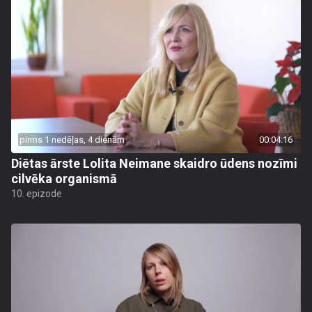
pirms 1 nedēļas, 4 dienām
00:04:16
Diētas ārste Lolita Neimane skaidro ūdens nozīmi
cilvēka organismā
10. epizode