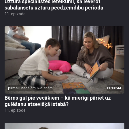
Uztura speciālistes ieteikumi, kā ievērot
sabalansētu uzturu pēcdzemdību periodā
11. epizode
pirms 3 nedēļām, 2 dienām
00:06:44
Bērns guļ pie vecākiem – kā mierīgi pāriet uz
gulēšanu atsevišķā istabā?
11. epizode