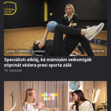
pirms 1 mēneša, 1 nedēļas
00:05:53
Speciālisti atklāj, kā māmiņām veiksmīgāk
stiprināt vēdera presi sporta zālē
16. epizode