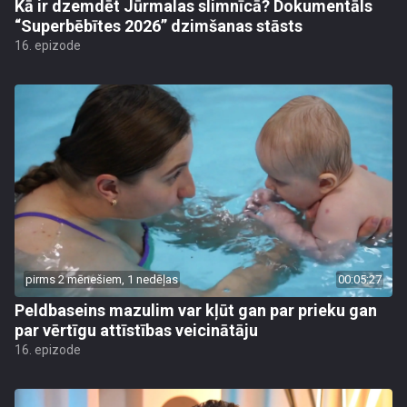
Kā ir dzemdēt Jūrmalas slimnīcā? Dokumentāls
“Superbēbītes 2026” dzimšanas stāsts
16. epizode
pirms 2 mēnešiem, 1 nedēļas
00:05:27
Peldbaseins mazulim var kļūt gan par prieku gan
par vērtīgu attīstības veicinātāju
16. epizode