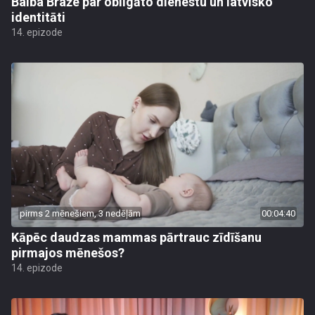
Baiba Braže par obligāto dienestu un latvisko
identitāti
14. epizode
pirms 2 mēnešiem, 3 nedēļām
00:04:40
Kāpēc daudzas mammas pārtrauc zīdīšanu
pirmajos mēnešos?
14. epizode