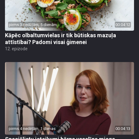
pirms 3 nedēļām, 5 dienām
00:04:12
Kāpēc olbaltumvielas ir tik būtiskas mazuļa
attīstībai? Padomi visai ģimenei
12. epizode
pirms 4 nedēļām, 1 dienas
00:04:13