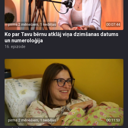
pirms 2 mēnešiem, 1 nedēļas
00:07:44
Ko par Tavu bērnu atklāj viņa dzimšanas datums
un numeroloģija
16. epizode
pirms 2 mēnešiem, 1 nedēļas
00:11:53