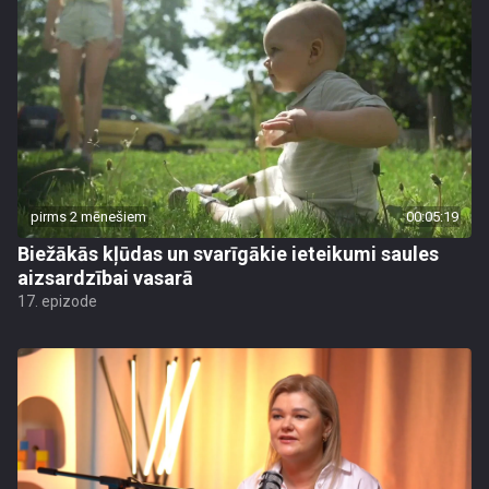
pirms 2 mēnešiem
00:05:19
Biežākās kļūdas un svarīgākie ieteikumi saules
aizsardzībai vasarā
17. epizode