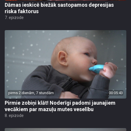
Dāmas ieskicē biežāk sastopamos depresijas
riska faktorus
7. epizode
pirms 2 dienām, 7 stundām
00:05:43
Pirmie zobiņi klāt! Noderīgi padomi jaunajiem
vecākiem par mazuļu mutes veselību
8. epizode