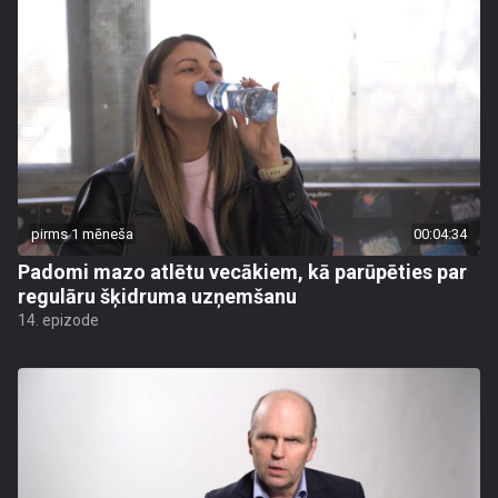
pirms 1 mēneša
00:04:34
Padomi mazo atlētu vecākiem, kā parūpēties par
regulāru šķidruma uzņemšanu
14. epizode