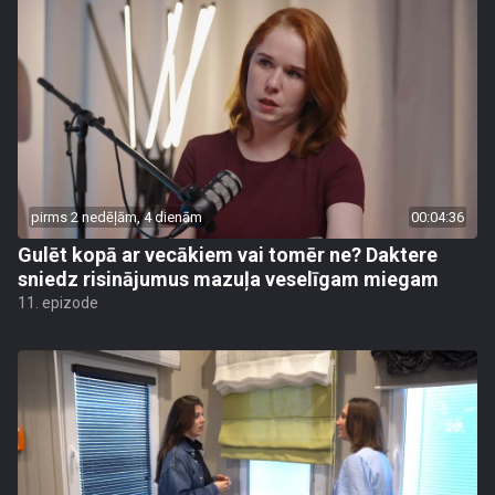
pirms 2 nedēļām, 4 dienām
00:04:36
Gulēt kopā ar vecākiem vai tomēr ne? Daktere
sniedz risinājumus mazuļa veselīgam miegam
11. epizode