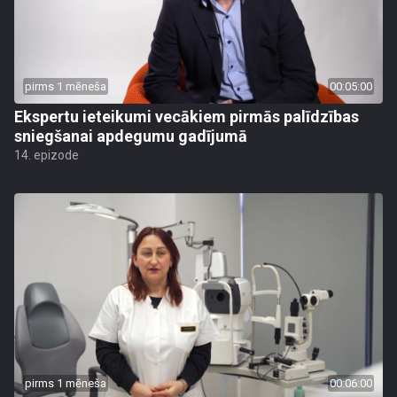
pirms 1 mēneša
00:05:00
Ekspertu ieteikumi vecākiem pirmās palīdzības
sniegšanai apdegumu gadījumā
14. epizode
pirms 1 mēneša
00:06:00