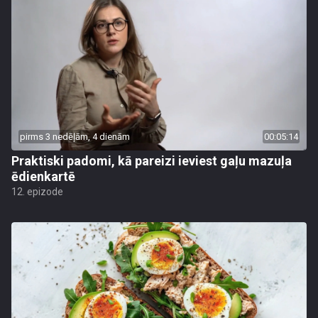
pirms 3 nedēļām, 4 dienām
00:05:14
Praktiski padomi, kā pareizi ieviest gaļu mazuļa
ēdienkartē
12. epizode