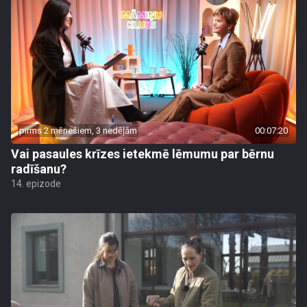
pirms 2 mēnešiem, 3 nedēļām
00:07:20
Vai pasaules krīzes ietekmē lēmumu par bērnu
radīšanu?
14. epizode