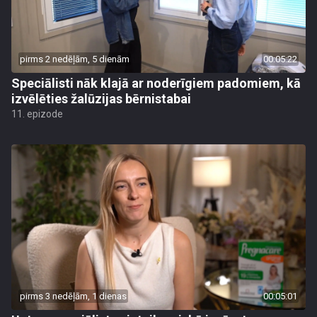
pirms 2 nedēļām, 5 dienām
00:05:22
Speciālisti nāk klajā ar noderīgiem padomiem, kā
izvēlēties žalūzijas bērnistabai
11. epizode
pirms 3 nedēļām, 1 dienas
00:05:01