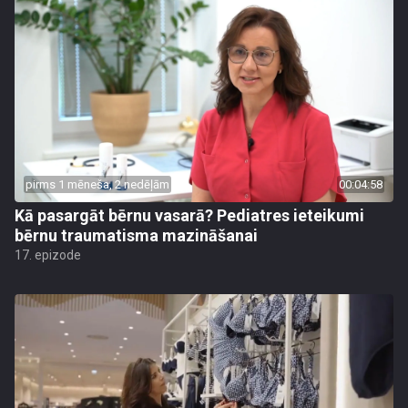
pirms 1 mēneša, 2 nedēļām
00:04:58
Kā pasargāt bērnu vasarā? Pediatres ieteikumi
bērnu traumatisma mazināšanai
17. epizode