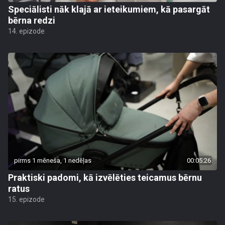
Speciālisti nāk klajā ar ieteikumiem, kā pasargāt
bērna redzi
14. epizode
pirms 1 mēneša, 1 nedēļas
00:05:26
Praktiski padomi, kā izvēlēties teicamus bērnu
ratus
15. epizode