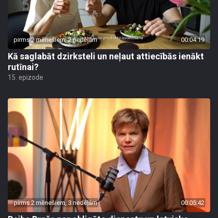
pirms 2 mēnešiem, 2 nedēļām
00:04:19
Kā saglabāt dzirksteli un neļaut attiecībās ienākt
rutīnai?
15. epizode
pirms 2 mēnešiem, 3 nedēļām
00:05:42