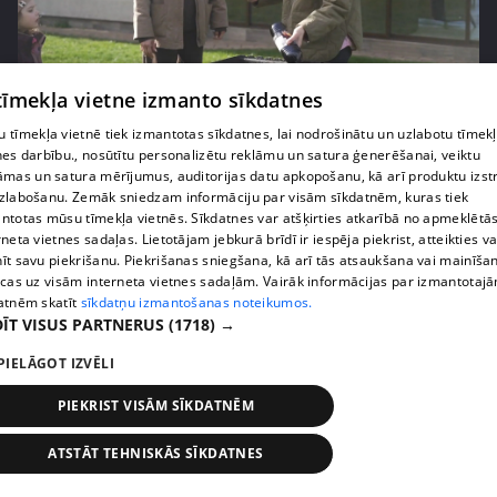
pirms 3 mēnešiem
00:06:24
 tīmekļa vietne izmanto sīkdatnes
Grila sezonā lieliski iespējams ievērot veselīga
 tīmekļa vietnē tiek izmantotas sīkdatnes, lai nodrošinātu un uzlabotu tīmek
uztura principus
nes darbību., nosūtītu personalizētu reklāmu un satura ģenerēšanai, veiktu
13. epizode
āmas un satura mērījumus, auditorijas datu apkopošanu, kā arī produktu izst
zlabošanu. Zemāk sniedzam informāciju par visām sīkdatnēm, kuras tiek
ntotas mūsu tīmekļa vietnēs. Sīkdatnes var atšķirties atkarībā no apmeklētā
rneta vietnes sadaļas. Lietotājam jebkurā brīdī ir iespēja piekrist, atteikties va
īt savu piekrišanu. Piekrišanas sniegšana, kā arī tās atsaukšana vai mainīša
ecas uz visām interneta vietnes sadaļām. Vairāk informācijas par izmantotaj
atnēm skatīt
sīkdatņu izmantošanas noteikumos.
ĪT VISUS PARTNERUS
(1718) →
PIELĀGOT IZVĒLI
PIEKRIST VISĀM SĪKDATNĒM
ATSTĀT TEHNISKĀS SĪKDATNES
pirms 3 mēnešiem
00:07:06
Veselības sākas ar mikrobiomu, ar ko to barot, lai