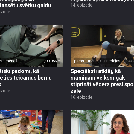
lansētu svētku galdu
14. epizode
pizode
s 1 mēneša
00:05:26
pirms 1 mēneša, 1 nedēļas
00:
tiski padomi, kā
Speciālisti atklāj, kā
lēties teicamus bērnu
māmiņām veiksmīgāk
s
stiprināt vēdera presi spo
zālē
pizode
16. epizode