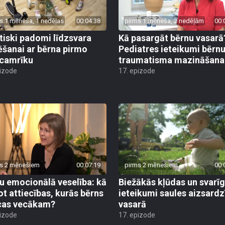
s 1 mēneša, 1 nedēļas
00:04:38
pirms 1 mēneša, 2 nedēļām
00:
tiski padomi līdzsvara
Kā pasargāt bērnu vasarā
ēšanai ar bērna pirmo
Pediatres ieteikumi bērn
camrīku
traumatisma mazināšana
pizode
17. epizode
s 2 mēnešiem
00:07:19
pirms 2 mēnešiem
00:
u emocionālā veselība: kā
Biežākās kļūdas un svarī
ot attiecības, kurās bērns
ieteikumi saules aizsardz
cas vecākam?
vasarā
pizode
17. epizode