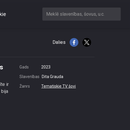
kie
Meklē slavenības, šovus, u.c.
ciestās vardarbības
Dalies
ās
Gads
2023
Slavenības
Dita Grauda
te ir
Žanrs
Tematiskie TV šovi
bija