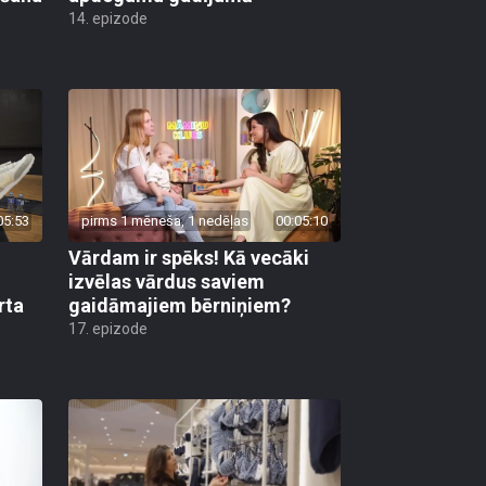
14. epizode
05:53
pirms 1 mēneša, 1 nedēļas
00:05:10
Vārdam ir spēks! Kā vecāki
izvēlas vārdus saviem
rta
gaidāmajiem bērniņiem?
17. epizode