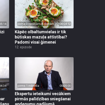
05:14
pirms 3 nedēļām, 4 dienām
00:04:12
izi
Kāpēc olbaltumvielas ir tik
būtiskas mazuļa attīstībai?
Padomi visai ģimenei
12. epizode
04:34
pirms 1 mēneša
00:05:00
Ekspertu ieteikumi vecākiem
par
pirmās palīdzības sniegšanai
mšanu
apdegumu gadījumā