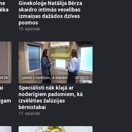
ane
Ginekoloģe Natālija Bērza
vēka
skaidro intīmās veselības
izmaiņas dažādos dzīves
posmos
10. epizode
04:36
pirms 2 nedēļām, 4 dienām
00:05:22
ai
Speciālisti nāk klajā ar
noderīgiem padomiem, kā
līgam
izvēlēties žalūzijas
bērnistabai
11. epizode