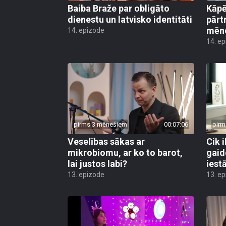
Baiba Braže par obligāto
Kāp
dienestu un latvisko identitāti
pārt
mēn
14. epizode
14. e
pirms 3 mēnešiem
00:07:06
pirm
Veselības sākas ar
Cik i
mikrobiomu, ar ko to barot,
gaid
lai justos labi?
iest
13. epizode
13. e