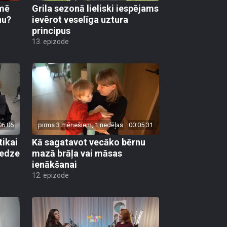
kmē
Grila sezonā lieliski iespējams
nu?
ievērot veselīga uztura
principus
13. epizode
06:06
pirms 3 mēnešiem, 1 nedēļas
00:05:31
tikai
Kā sagatavot vecāko bērnu
redze
mazā brāļa vai māsas
ienākšanai
12. epizode