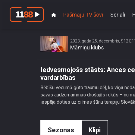
Pašmāju TV šovi
Seriāli
F
Iedvesmojošs stāst
2023. gada 25. decembris, S12 E1
Māmiņu klubs
Iedvesmojošs stāsts: Ances ceļ
vardarbības
Bēbīšu vecumā gūto traumu dēļ, ko viņa nodarī
savas audžumammas drošajās rokās – nu mazaj
iespēja doties uz cilmes šūnu terapiju Slovāki
Sezonas
Klipi