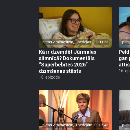
pirms 2 mēnešiem, 1 nedēļas
00:11:53
pirm
Kā ir dzemdēt Jūrmalas
Peld
slimnīcā? Dokumentāls
gan 
“Superbēbītes 2026”
attī
dzimšanas stāsts
16. e
16. epizode
pirms 2 mēnešiem, 3 nedēļām
00:05:42
pirm