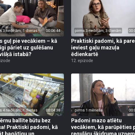
s 3 nedēļām, 1 dienas
00:06:44
pirms 3 nedēļām, 3 dienām
00:
s guļ pie vecākiem – kā
Praktiski padomi, kā pare
īgi pāriet uz gulēšanu
ieviest gaļu mazuļa
višķā istabā?
ēdienkartē
pizode
12. epizode
s 4 nedēļām, 1 dienas
00:04:38
pirms 1 mēneša
00:
bērnu ballīte būtu bez
Padomi mazo atlētu
sa! Praktiski padomi, kā
vecākiem, kā parūpēties 
āt bagātīgu un
regulāru šķidruma uzņe