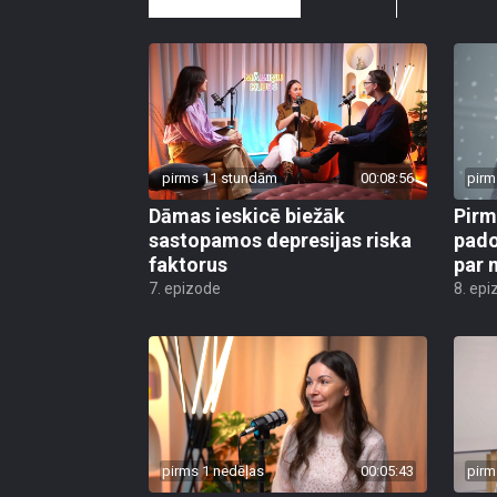
pirms 11 stundām
00:08:56
pirm
Dāmas ieskicē biežāk
Pirm
sastopamos depresijas riska
pado
faktorus
par 
7. epizode
8. epi
pirms 1 nedēļas
00:05:43
pirm