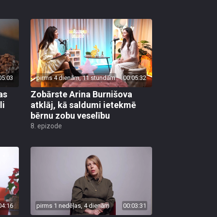
05:03
pirms 4 dienām, 11 stundām
00:05:32
as
Zobārste Arina Burnišova
li
atklāj, kā saldumi ietekmē
bērnu zobu veselību
8. epizode
04:16
pirms 1 nedēļas, 4 dienām
00:03:31