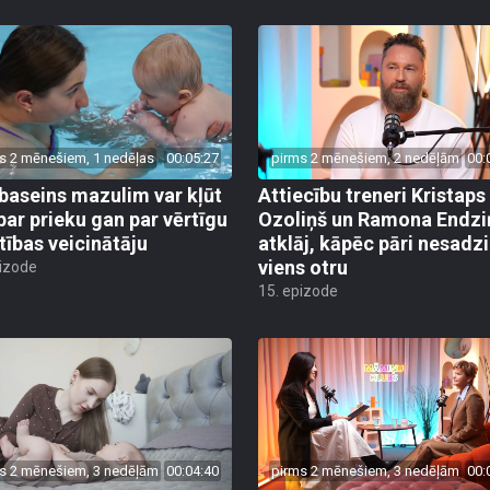
s 2 mēnešiem, 1 nedēļas
00:05:27
pirms 2 mēnešiem, 2 nedēļām
00:
baseins mazulim var kļūt
Attiecību treneri Kristaps
par prieku gan par vērtīgu
Ozoliņš un Ramona Endzi
stības veicinātāju
atklāj, kāpēc pāri nesadz
viens otru
pizode
15. epizode
s 2 mēnešiem, 3 nedēļām
00:04:40
pirms 2 mēnešiem, 3 nedēļām
00: