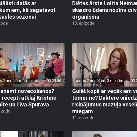
iālisti dalās ar
Diētas ārste Lolita Neim
ikumiem, kā sagatavot
skaidro ūdens nozīmi cil
saules sezonai
organismā
zode
10. epizode
s 2 nedēļām, 1 dienas
00:09:56
pirms 2 nedēļām, 3 dienām
00:
ieņemt novecošanos?
Gulēt kopā ar vecākiem v
 recepti atklāj Kristīne
tomēr ne? Daktere sniedz
nīte un Līva Spurava
risinājumus mazuļa vese
miegam
pizode
11. epizode