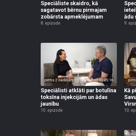
Speciāliste skaidro, kā
Spec
sagatavot bērnu pirmajam
iete
zobārsta apmeklējumam
ādu 
8. epizode
9. epi
pirms 2 nedēļām
00:05:16
pirm
Speciālisti atklāti par botulīna
Kā p
toksīna injekcijām un ādas
Savu
jaunību
Virs
10. epizode
10. e