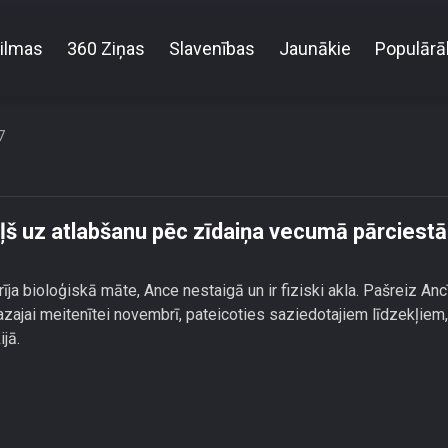
ilmas
360 Ziņas
Slavenības
Jaunākie
Populārā
s: Ances ceļš uz atlabšanu pēc zīdaiņa vecumā pār
7
š uz atlabšanu pēc zīdaiņa vecumā pārciest
ja bioloģiskā māte, Ance nestaigā un ir fiziski akla. Pašreiz Ancī
ai meitenītei novembrī, pateicoties saziedotajiem līdzekļiem, 
jā.