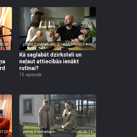
05:36
pirms 2 mēnešiem, 2 nedēļām
00:04:19
Kā saglabāt dzirksteli un
ņa
neļaut attiecībās ienākt
ird
rutīnai?
15. epizode
07:20
pirms 3 mēnešiem
00:06:24