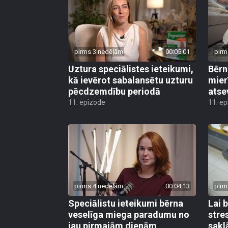
pirms 3 nedēļām
00:05:01
pirm
Uztura speciālistes ieteikumi,
Bērn
kā ievērot sabalansētu uzturu
mier
pēcdzemdību periodā
atse
11. epizode
11. e
pirms 4 nedēļām
00:04:13
pirm
Speciālistu ieteikumi bērna
Lai 
veselīga miega paradumu no
stre
jau pirmajām dienām
sakl