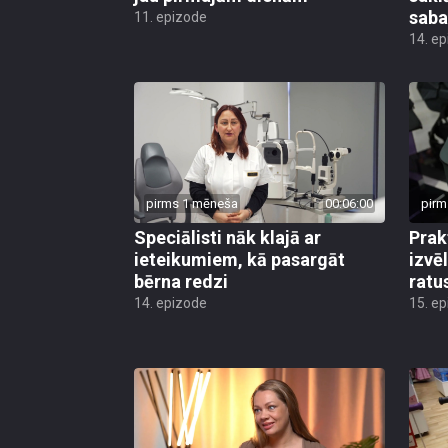
saba
11. epizode
14. e
pirms 1 mēneša
00:06:00
pirm
Speciālisti nāk klajā ar
Prak
ieteikumiem, kā pasargāt
izvē
bērna redzi
ratu
14. epizode
15. e