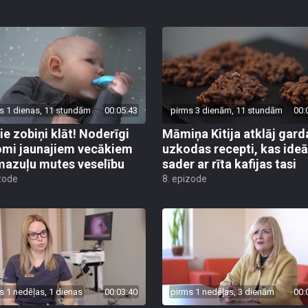
s 1 dienas, 11 stundām
00:05:43
pirms 3 dienām, 11 stundām
00:
ie zobiņi klāt! Noderīgi
Māmiņa Kitija atklāj gard
mi jaunajiem vecākiem
uzkodas recepti, kas ideā
mazuļu mutes veselību
sader ar rīta kafijas tasi
zode
8. epizode
s 1 nedēļas, 1 dienas
00:03:40
pirms 1 nedēļas, 3 dienām
00: