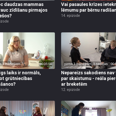
ēc daudzas mammas
Vai pasaules krīzes iete
rauc zīdīšanu pirmajos
lēmumu par bērnu radīša
ešos?
14. epizode
pizode
s 3 mēnešiem
00:05:00
pirms 3 mēnešiem, 1 nedēļas
00:
lgs laiks ir normāls,
Nepareizs sakodiens nav 
ot grūtniecības
par skaistumu - reāla pie
āšanos?
ar breketēm
pizode
12. epizode