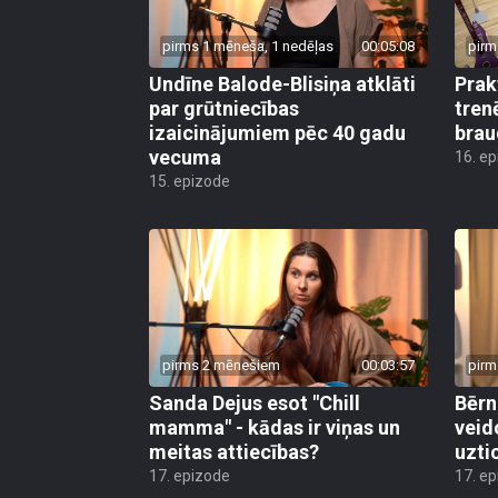
pirms 1 mēneša, 1 nedēļas
00:05:08
pirm
Undīne Balode-Blisiņa atklāti
Prak
par grūtniecības
tren
izaicinājumiem pēc 40 gadu
brau
vecuma
16. e
15. epizode
pirms 2 mēnešiem
00:03:57
pirm
Sanda Dejus esot "Chill
Bērn
mamma" - kādas ir viņas un
veid
meitas attiecības?
uzti
17. epizode
17. e