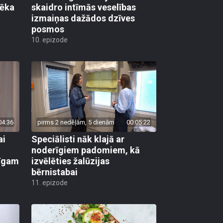
vēka
skaidro intīmās veselības
izmaiņas dažādos dzīves
posmos
10. epizode
04:36
pirms 2 nedēļām, 5 dienām
00:05:22
ai
Speciālisti nāk klajā ar
noderīgiem padomiem, kā
līgam
izvēlēties žalūzijas
bērnistabai
11. epizode