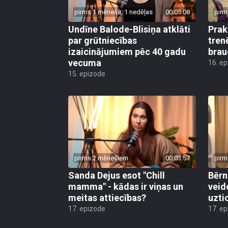
pirms 1 mēneša, 1 nedēļas
00:05:08
pirm
Undīne Balode-Blisiņa atklāti
Prak
par grūtniecības
tren
izaicinājumiem pēc 40 gadu
brau
vecuma
16. e
15. epizode
pirms 2 mēnešiem
00:03:57
pirm
Sanda Dejus esot "Chill
Bērn
mamma" - kādas ir viņas un
veid
meitas attiecības?
uzti
17. epizode
17. e