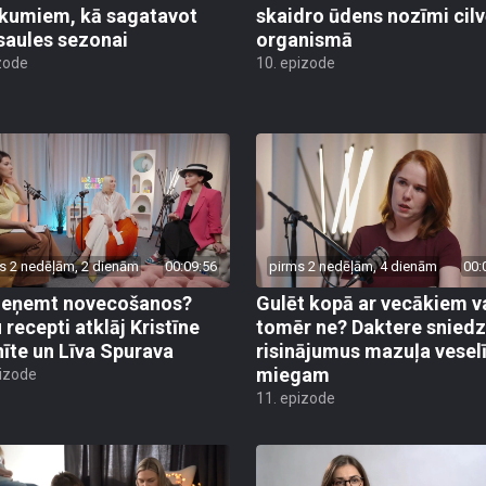
ikumiem, kā sagatavot
skaidro ūdens nozīmi cil
saules sezonai
organismā
zode
10. epizode
s 2 nedēļām, 2 dienām
00:09:56
pirms 2 nedēļām, 4 dienām
00:
ieņemt novecošanos?
Gulēt kopā ar vecākiem v
 recepti atklāj Kristīne
tomēr ne? Daktere sniedz
nīte un Līva Spurava
risinājumus mazuļa vese
miegam
pizode
11. epizode