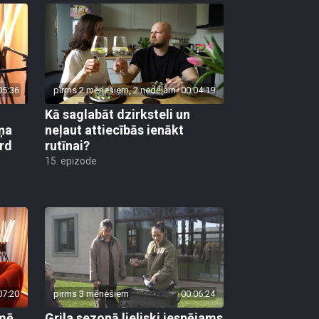
05:36
pirms 2 mēnešiem, 2 nedēļām
00:04:19
Kā saglabāt dzirksteli un
ņa
neļaut attiecībās ienākt
ird
rutīnai?
15. epizode
07:20
pirms 3 mēnešiem
00:06:24
kmē
Grila sezonā lieliski iespējams