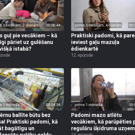
s 3 nedēļām, 2 dienām
00:06:44
pirms 3 nedēļām, 4 dienām
00:
s guļ pie vecākiem – kā
Praktiski padomi, kā pare
īgi pāriet uz gulēšanu
ieviest gaļu mazuļa
višķā istabā?
ēdienkartē
pizode
12. epizode
s 1 mēneša
00:04:38
pirms 1 mēneša
00:
bērnu ballīte būtu bez
Padomi mazo atlētu
sa! Praktiski padomi, kā
vecākiem, kā parūpēties 
āt bagātīgu un
regulāru šķidruma uzņe
lansētu svētku galdu
14. epizode