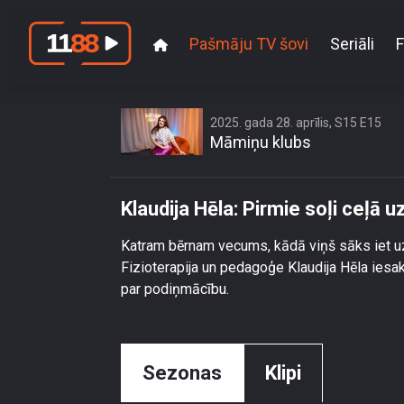
Pašmāju TV šovi
Seriāli
F
Klaudij
2025. gada 28. aprīlis, S15 E15
Māmiņu klubs
Klaudija Hēla: Pirmie soļi ceļā
Katram bērnam vecums, kādā viņš sāks iet uz p
Fizioterapija un pedagoģe Klaudija Hēla ies
par podiņmācību.
Sezonas
Klipi