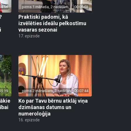
04:58
pirms 1 mēneša, 2 nedēļām
00:05:03
?
Praktiski padomi, kā
u
izvēlēties ideālu pelkostīmu
i
vasaras sezonai
17. epizode
05:19
pirms 2 mēnešiem, 1 nedēļas
00:07:44
gākie
Ko par Tavu bērnu atklāj viņa
ībai
dzimšanas datums un
numeroloģija
16. epizode