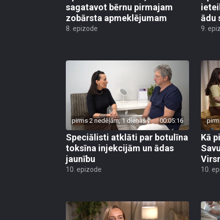
sagatavot bērnu pirmajam
iete
zobārsta apmeklējumam
ādu 
8. epizode
9. epi
pirms 2 nedēļām, 1 dienas
00:05:16
pirm
Speciālisti atklāti par botulīna
Kā p
toksīna injekcijām un ādas
Savu
jaunību
Virs
10. epizode
10. e