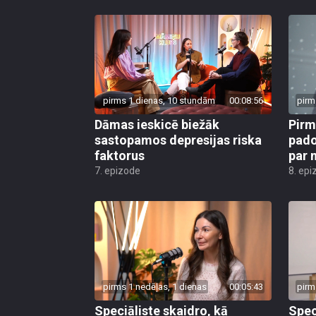
pirms 1 dienas, 10 stundām
00:08:56
pirm
Dāmas ieskicē biežāk
Pirm
sastopamos depresijas riska
pado
faktorus
par 
7. epizode
8. epi
pirms 1 nedēļas, 1 dienas
00:05:43
pirm
Speciāliste skaidro, kā
Spec