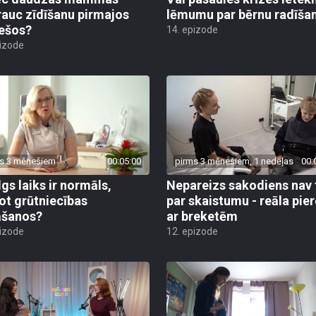
rauc zīdīšanu pirmajos
lēmumu par bērnu radīša
ešos?
14. epizode
pizode
s 3 mēnešiem
00:05:00
pirms 3 mēnešiem, 1 nedēļas
00:
lgs laiks ir normāls,
Nepareizs sakodiens nav 
ot grūtniecības
par skaistumu - reāla pie
āšanos?
ar breketēm
pizode
12. epizode