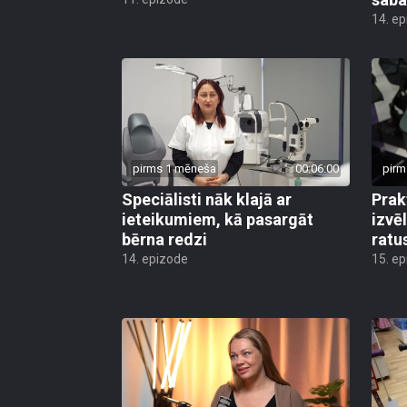
14. e
pirms 1 mēneša
00:06:00
pirm
Speciālisti nāk klajā ar
Prak
ieteikumiem, kā pasargāt
izvē
bērna redzi
ratu
14. epizode
15. e