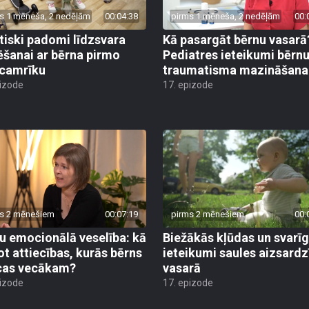
s 1 mēneša, 2 nedēļām
00:04:38
pirms 1 mēneša, 2 nedēļām
00:
tiski padomi līdzsvara
Kā pasargāt bērnu vasarā
ēšanai ar bērna pirmo
Pediatres ieteikumi bērn
camrīku
traumatisma mazināšana
pizode
17. epizode
s 2 mēnešiem
00:07:19
pirms 2 mēnešiem
00:
u emocionālā veselība: kā
Biežākās kļūdas un svarī
ot attiecības, kurās bērns
ieteikumi saules aizsardz
cas vecākam?
vasarā
pizode
17. epizode