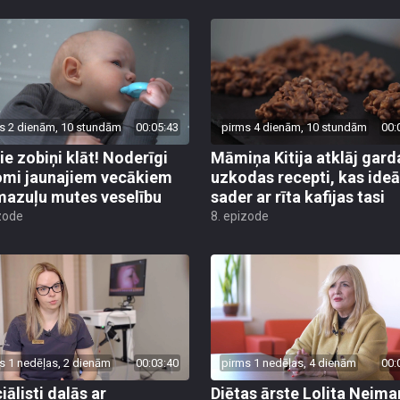
s 2 dienām, 10 stundām
00:05:43
pirms 4 dienām, 10 stundām
00:
ie zobiņi klāt! Noderīgi
Māmiņa Kitija atklāj gard
mi jaunajiem vecākiem
uzkodas recepti, kas ideā
mazuļu mutes veselību
sader ar rīta kafijas tasi
zode
8. epizode
s 1 nedēļas, 2 dienām
00:03:40
pirms 1 nedēļas, 4 dienām
00:
iālisti dalās ar
Diētas ārste Lolita Neim