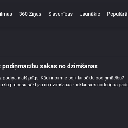
ilmas
360 Ziņas
Slavenības
Jaunākie
Populārā
a Hēla: Pirmie soļi ceļā uz podiņmācību sākas no d
 uz podiņmācību sākas no dzimšanas
odiņa ir atšķirīgs. Kādi ir pirmie soļi, lai sāktu podiņmācību?
aku šo procesu sākt jau no dzimšanas - ieklausies noderīgos pa