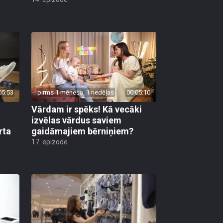
05:53
pirms 1 mēneša, 1 nedēļas
00:05:10
Vārdam ir spēks! Kā vecāki
izvēlas vārdus saviem
rta
gaidāmajiem bērniņiem?
17. epizode