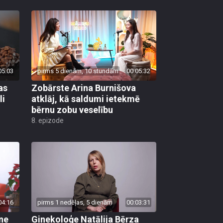
05:03
pirms 5 dienām, 10 stundām
00:05:32
as
Zobārste Arina Burnišova
li
atklāj, kā saldumi ietekmē
bērnu zobu veselību
8. epizode
04:16
pirms 1 nedēļas, 5 dienām
00:03:31
ane
Ginekoloģe Natālija Bērza