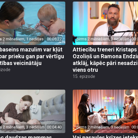
s 2 mēnešiem, 1 nedēļas
00:05:27
pirms 2 mēnešiem, 2 nedēļām
00:
baseins mazulim var kļūt
Attiecību treneri Kristaps
par prieku gan par vērtīgu
Ozoliņš un Ramona Endzi
stības veicinātāju
atklāj, kāpēc pāri nesadz
viens otru
pizode
15. epizode
s 2 mēnešiem, 3 nedēļām
00:04:40
pirms 2 mēnešiem, 3 nedēļām
00:
ēc daudzas mammas
Vai pasaules krīzes iete