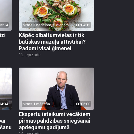
05:14
pirms 3 nedēļām, 5 dienām
00:04:12
izi
Kāpēc olbaltumvielas ir tik
būtiskas mazuļa attīstībai?
Padomi visai ģimenei
12. epizode
04:34
pirms 1 mēneša
00:05:00
Ekspertu ieteikumi vecākiem
par
pirmās palīdzības sniegšanai
mšanu
apdegumu gadījumā
14. epizode