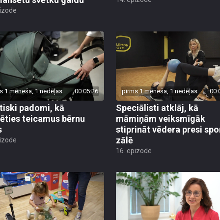
pizode
s 1 mēneša, 1 nedēļas
00:05:26
pirms 1 mēneša, 1 nedēļas
00:
tiski padomi, kā
Speciālisti atklāj, kā
lēties teicamus bērnu
māmiņām veiksmīgāk
s
stiprināt vēdera presi spo
zālē
pizode
16. epizode