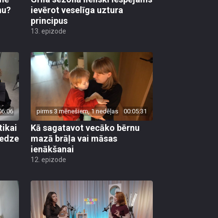
nu?
ievērot veselīga uztura
principus
13. epizode
06:06
pirms 3 mēnešiem, 1 nedēļas
00:05:31
tikai
Kā sagatavot vecāko bērnu
redze
mazā brāļa vai māsas
ienākšanai
12. epizode