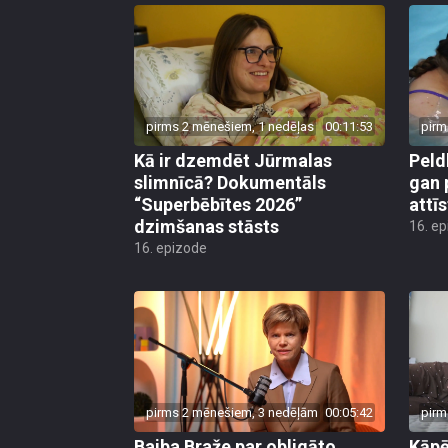
pirms 2 mēnešiem, 1 nedēļas
00:11:53
pirm
Kā ir dzemdēt Jūrmalas
Peld
slimnīcā? Dokumentāls
gan 
“Superbēbītes 2026”
attī
dzimšanas stāsts
16. e
16. epizode
pirms 2 mēnešiem, 3 nedēļām
00:05:42
pirm
Baiba Braže par obligāto
Kāp