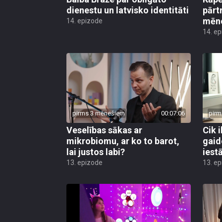
dienestu un latvisko identitāti
pārt
mēn
14. epizode
14. e
pirms 3 mēnešiem
00:07:06
pirm
Veselības sākas ar
Cik i
mikrobiomu, ar ko to barot,
gaid
lai justos labi?
iest
13. epizode
13. e