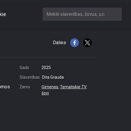
kie
Meklē slavenības, šovus, u.c.
zimšanas
Dalies
Gads
2025
Slavenības
Dita Grauda
domos
Žanrs
Ģimenes
,
Tematiskie TV
šovi