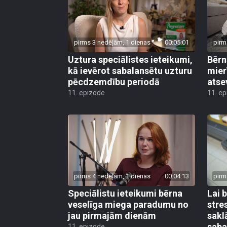
pirms 3 nedēļām, 1 dienas
00:05:01
pirm
Uztura speciālistes ieteikumi,
Bērn
kā ievērot sabalansētu uzturu
mier
pēcdzemdību periodā
atse
11. epizode
11. e
pirms 4 nedēļām, 1 dienas
00:04:13
pirm
Speciālistu ieteikumi bērna
Lai 
veselīga miega paradumu no
stre
jau pirmajām dienām
sakl
saba
11. epizode