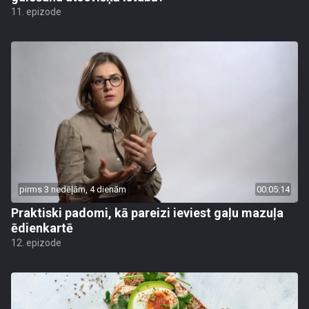
11. epizode
pirms 3 nedēļām, 4 dienām
00:05:14
Praktiski padomi, kā pareizi ieviest gaļu mazuļa
ēdienkartē
12. epizode