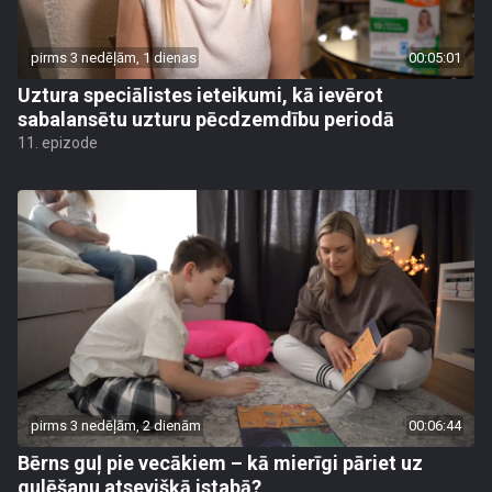
pirms 3 nedēļām, 1 dienas
00:05:01
Uztura speciālistes ieteikumi, kā ievērot
sabalansētu uzturu pēcdzemdību periodā
11. epizode
pirms 3 nedēļām, 2 dienām
00:06:44
Bērns guļ pie vecākiem – kā mierīgi pāriet uz
gulēšanu atsevišķā istabā?