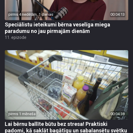
pirms 4 nedēļām, 1 dienas
00:04:13
Speciālistu ieteikumi bērna veselīga miega
paradumu no jau pirmajām dienām
11. epizode
pirms 1 mēneša
00:04:38
Lai bērnu ballīte būtu bez stresa! Praktiski
padomi, kā saklāt bagātīgu un sabalansētu svētku