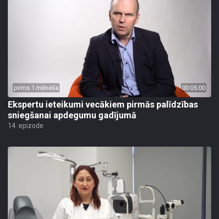
pirms 1 mēneša
00:05:00
Ekspertu ieteikumi vecākiem pirmās palīdzības
sniegšanai apdegumu gadījumā
14. epizode