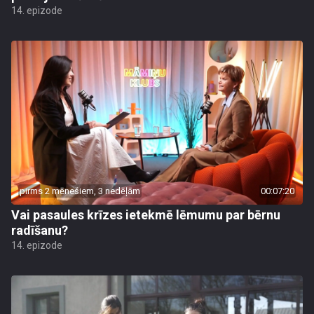
14. epizode
pirms 2 mēnešiem, 3 nedēļām
00:07:20
Vai pasaules krīzes ietekmē lēmumu par bērnu
radīšanu?
14. epizode