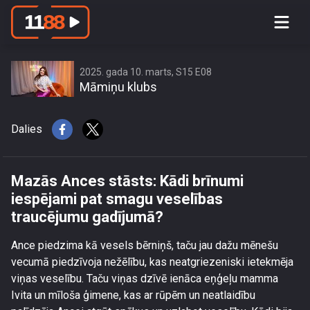
Mazās Ances stāsts: Kādi brīnumi
iespējami pat smagu veselības
traucējumu gadījumā?
2025. gada 10. marts, S15 E08
Māmiņu klubs
Dalies
Mazās Ances stāsts: Kādi brīnumi
iespējami pat smagu veselības
traucējumu gadījumā?
Ance piedzima kā vesels bērniņš, taču jau dažu mēnešu
vecumā piedzīvoja nežēlību, kas neatgriezeniski ietekmēja
viņas veselību. Taču viņas dzīvē ienāca eņģeļu mamma
Ivita un mīloša ģimene, kas ar rūpēm un neatlaidību