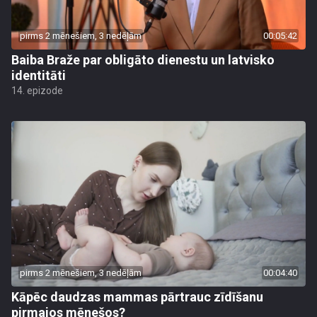
pirms 2 mēnešiem, 3 nedēļām
00:05:42
Baiba Braže par obligāto dienestu un latvisko
identitāti
14. epizode
pirms 2 mēnešiem, 3 nedēļām
00:04:40
Kāpēc daudzas mammas pārtrauc zīdīšanu
pirmajos mēnešos?