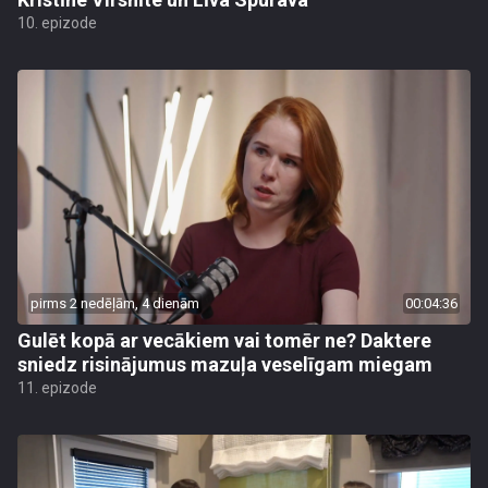
10. epizode
pirms 2 nedēļām, 4 dienām
00:04:36
Gulēt kopā ar vecākiem vai tomēr ne? Daktere
sniedz risinājumus mazuļa veselīgam miegam
11. epizode