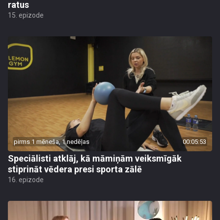
ratus
15. epizode
pirms 1 mēneša, 1 nedēļas
00:05:53
Speciālisti atklāj, kā māmiņām veiksmīgāk
stiprināt vēdera presi sporta zālē
16. epizode