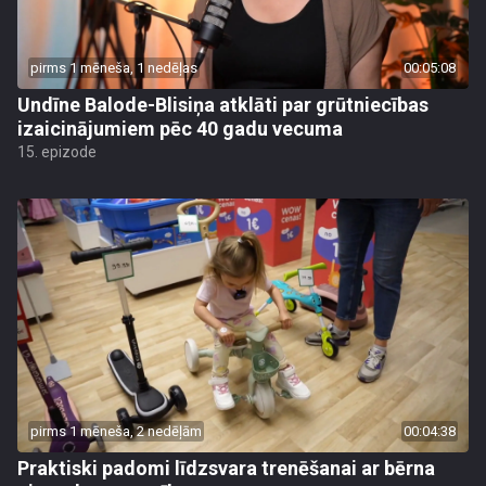
pirms 1 mēneša, 1 nedēļas
00:05:08
Undīne Balode-Blisiņa atklāti par grūtniecības
izaicinājumiem pēc 40 gadu vecuma
15. epizode
pirms 1 mēneša, 2 nedēļām
00:04:38
Praktiski padomi līdzsvara trenēšanai ar bērna