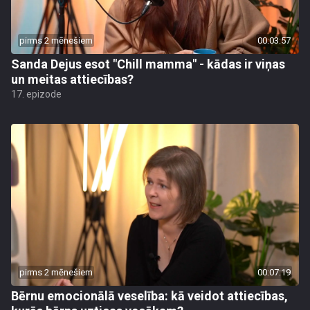
pirms 2 mēnešiem
00:03:57
Sanda Dejus esot "Chill mamma" - kādas ir viņas
un meitas attiecības?
17. epizode
pirms 2 mēnešiem
00:07:19
Bērnu emocionālā veselība: kā veidot attiecības,