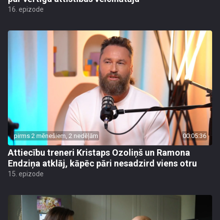
16. epizode
pirms 2 mēnešiem, 2 nedēļām
00:05:36
Attiecību treneri Kristaps Ozoliņš un Ramona
Endziņa atklāj, kāpēc pāri nesadzird viens otru
15. epizode