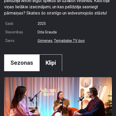
palīdzēja Ancei atgūt spēkus un uzlabot veselību. Kādi bija
viņas lielākie izaicinājumi, un kas palīdzēja sasniegt
pārmaiņas? Skaties šo sirsnīgo un iedvesmojošo stāstu!
Gads
2025
Slavenības
Dita Grauda
Žanrs
Ģimenes
,
Tematiskie TV šovi
Sezonas
Klipi