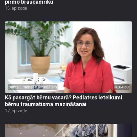
pirmo braucamrīku
16. epizode
pirms 1 mēneša, 2 nedēļām
00:04:58
Kā pasargāt bērnu vasarā? Pediatres ieteikumi
bērnu traumatisma mazināšanai
17. epizode