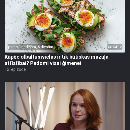
pirms 3 nedēļām, 5 dienām
00:04:12
Kāpēc olbaltumvielas ir tik būtiskas mazuļa
attīstībai? Padomi visai ģimenei
12. epizode