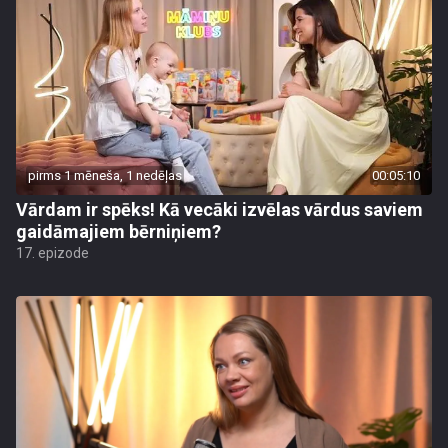
pirms 1 mēneša, 1 nedēļas
00:05:10
Vārdam ir spēks! Kā vecāki izvēlas vārdus saviem
gaidāmajiem bērniņiem?
17. epizode