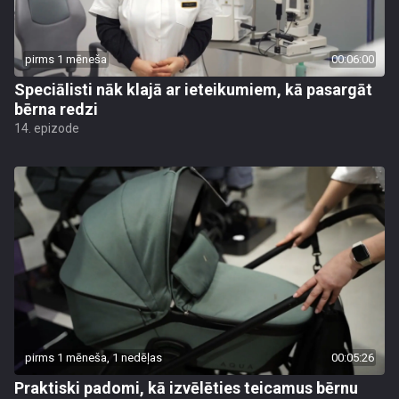
pirms 1 mēneša
00:06:00
Speciālisti nāk klajā ar ieteikumiem, kā pasargāt
bērna redzi
14. epizode
pirms 1 mēneša, 1 nedēļas
00:05:26
Praktiski padomi, kā izvēlēties teicamus bērnu