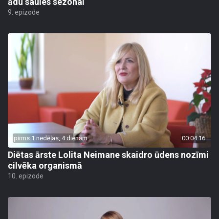
ādu saules sezonai
9. epizode
pirms 1 nedēļas, 4 dienām
00:04:16
Diētas ārste Lolita Neimane skaidro ūdens nozīmi
cilvēka organismā
10. epizode