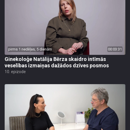
pirms 1 nedēļas, 5 dienām
00:03:31
Ginekoloģe Natālija Bērza skaidro intīmās
veselības izmaiņas dažādos dzīves posmos
10. epizode