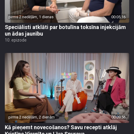
pirms 2 nedēļām, 1 dienas
00:05:16
Speciālisti atklāti par botulīna toksīna injekcijām
un ādas jaunību
10. epizode
pirms 2 nedēļām, 2 dienām
00:09:56
Kā pieņemt novecošanos? Savu recepti atklāj
Kristīne Virsnīte un Līva Spurava