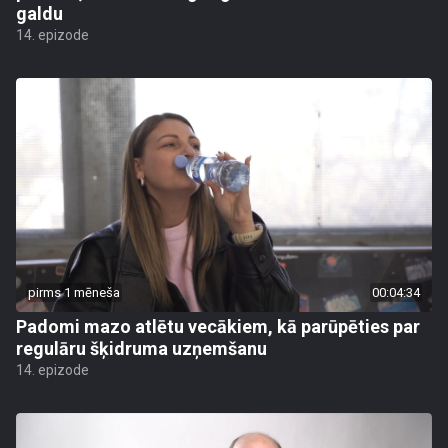
galdu
14. epizode
pirms 1 mēneša
00:04:34
Padomi mazo atlētu vecākiem, kā parūpēties par
regulāru šķidruma uzņemšanu
14. epizode