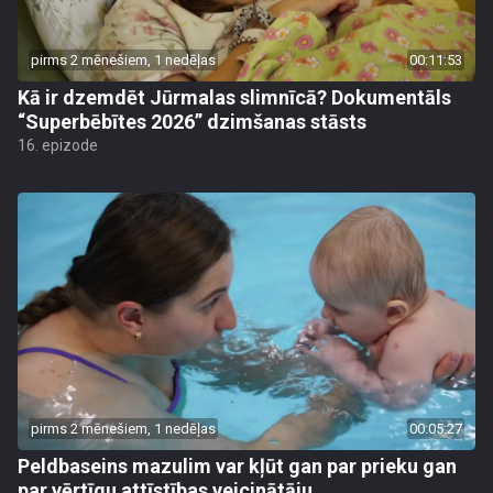
pirms 2 mēnešiem, 1 nedēļas
00:11:53
Kā ir dzemdēt Jūrmalas slimnīcā? Dokumentāls
“Superbēbītes 2026” dzimšanas stāsts
16. epizode
pirms 2 mēnešiem, 1 nedēļas
00:05:27
Peldbaseins mazulim var kļūt gan par prieku gan
par vērtīgu attīstības veicinātāju