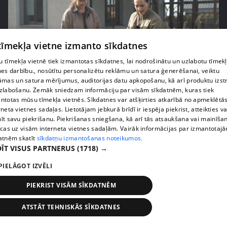
 tīmekļa vietne izmanto sīkdatnes
 tīmekļa vietnē tiek izmantotas sīkdatnes, lai nodrošinātu un uzlabotu tīmek
nes darbību., nosūtītu personalizētu reklāmu un satura ģenerēšanai, veiktu
āmas un satura mērījumus, auditorijas datu apkopošanu, kā arī produktu izst
pirms 3 mēnešiem
00:06:24
zlabošanu. Zemāk sniedzam informāciju par visām sīkdatnēm, kuras tiek
Grila sezonā lieliski iespējams ievērot veselīga
ntotas mūsu tīmekļa vietnēs. Sīkdatnes var atšķirties atkarībā no apmeklētā
uztura principus
rneta vietnes sadaļas. Lietotājam jebkurā brīdī ir iespēja piekrist, atteikties va
īt savu piekrišanu. Piekrišanas sniegšana, kā arī tās atsaukšana vai mainīša
13. epizode
ecas uz visām interneta vietnes sadaļām. Vairāk informācijas par izmantotaj
atnēm skatīt
sīkdatņu izmantošanas noteikumos.
ĪT VISUS PARTNERUS
(1718) →
PIELĀGOT IZVĒLI
PIEKRIST VISĀM SĪKDATNĒM
ATSTĀT TEHNISKĀS SĪKDATNES