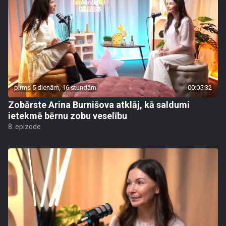
pirms 5 dienām, 16 stundām
00:05:32
Zobārste Arina Burnišova atklāj, kā saldumi
ietekmē bērnu zobu veselību
8. epizode