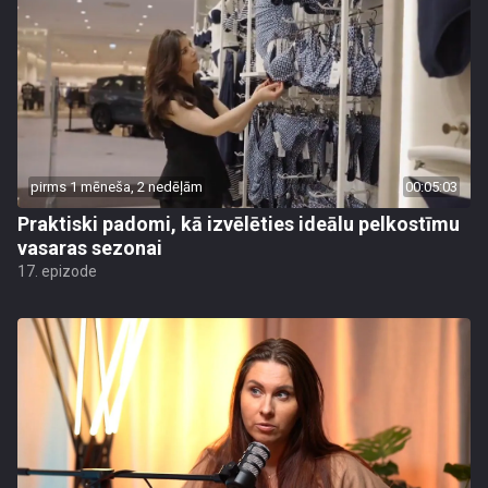
pirms 1 mēneša, 2 nedēļām
00:05:03
Praktiski padomi, kā izvēlēties ideālu pelkostīmu
vasaras sezonai
17. epizode