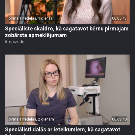
pirms 1 nedēļas, 1 dienas
00:05:43
Speciāliste skaidro, kā sagatavot bērnu pirmajam
zobārsta apmeklējumam
8. epizode
pirms 1 nedēļas, 2 dienām
00:03:40
Speciālisti dalās ar ieteikumiem, kā sagatavot