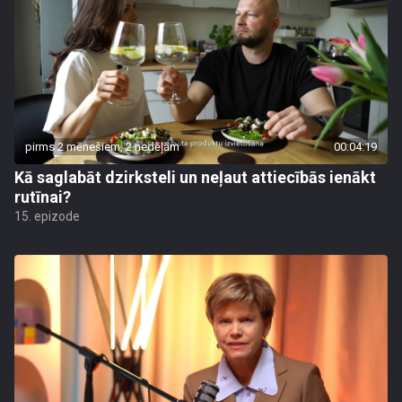
pirms 2 mēnešiem, 2 nedēļām
00:04:19
Kā saglabāt dzirksteli un neļaut attiecībās ienākt
rutīnai?
15. epizode