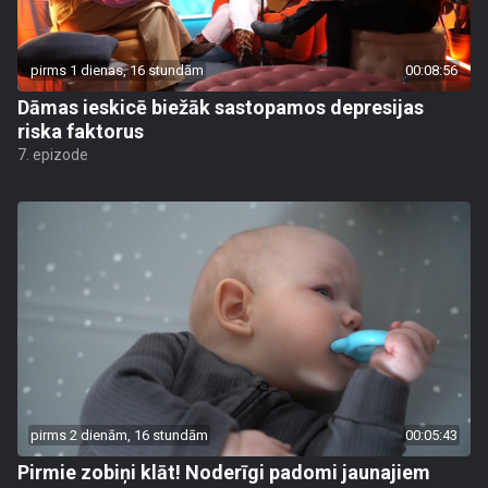
pirms 1 dienas, 16 stundām
00:08:56
Dāmas ieskicē biežāk sastopamos depresijas
riska faktorus
7. epizode
pirms 2 dienām, 16 stundām
00:05:43
Pirmie zobiņi klāt! Noderīgi padomi jaunajiem