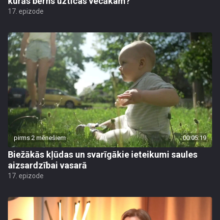
kurās bērns uzticas vecākam?
17. epizode
pirms 2 mēnešiem
00:05:19
Biežākās kļūdas un svarīgākie ieteikumi saules
aizsardzībai vasarā
17. epizode