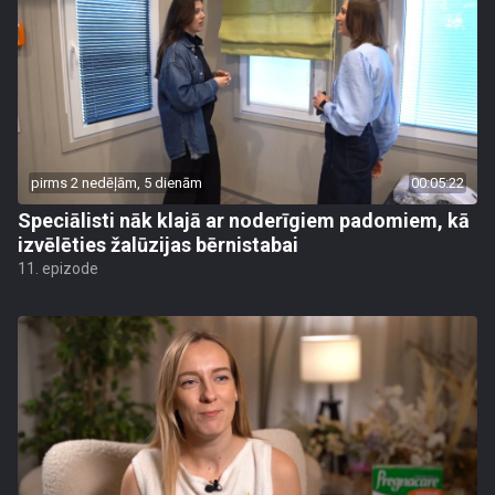
pirms 2 nedēļām, 5 dienām
00:05:22
Speciālisti nāk klajā ar noderīgiem padomiem, kā
izvēlēties žalūzijas bērnistabai
11. epizode