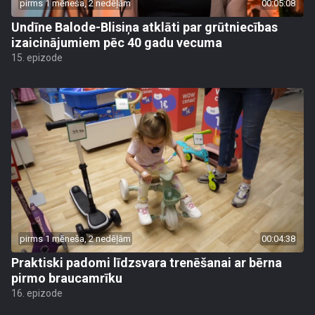
pirms 1 mēneša, 2 nedēļām
00:05:08
Undīne Balode-Blisiņa atklāti par grūtniecības
izaicinājumiem pēc 40 gadu vecuma
15. epizode
pirms 1 mēneša, 2 nedēļām
00:04:38
Praktiski padomi līdzsvara trenēšanai ar bērna
pirmo braucamrīku
16. epizode