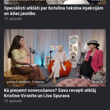
Speciālisti atklāti par botulīna toksīna injekcijām
un ādas jaunību
10. epizode
pirms 2 nedēļām, 3 dienām
00:09:56
Kā pieņemt novecošanos? Savu recepti atklāj
Kristīne Virsnīte un Līva Spurava
10. epizode