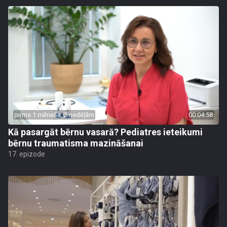
pirms 1 mēneša, 2 nedēļām
00:04:58
Kā pasargāt bērnu vasarā? Pediatres ieteikumi
bērnu traumatisma mazināšanai
17. epizode