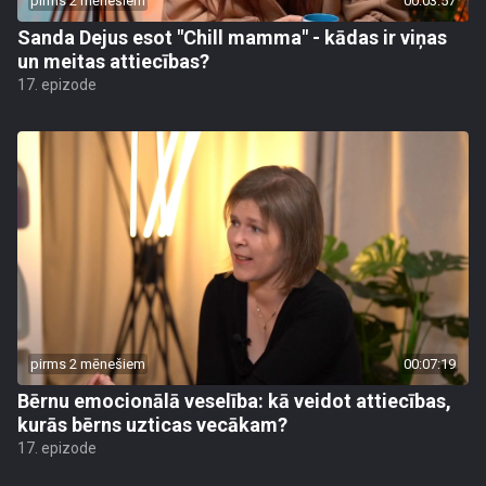
pirms 2 mēnešiem
00:03:57
Sanda Dejus esot "Chill mamma" - kādas ir viņas
un meitas attiecības?
17. epizode
pirms 2 mēnešiem
00:07:19
Bērnu emocionālā veselība: kā veidot attiecības,
kurās bērns uzticas vecākam?
17. epizode