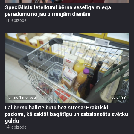
Speciālistu ieteikumi bērna veselīga miega
paradumu no jau pirmajām dienām
11. epizode
pirms 1 mēneša
00:04:38
Lai bērnu ballīte būtu bez stresa! Praktiski
padomi, kā saklāt bagātīgu un sabalansētu svētku
galdu
14. epizode