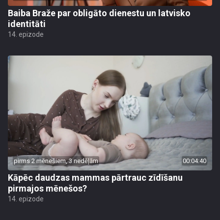
Baiba Braže par obligāto dienestu un latvisko
identitāti
14. epizode
pirms 2 mēnešiem, 3 nedēļām
00:04:40
Kāpēc daudzas mammas pārtrauc zīdīšanu
pirmajos mēnešos?
14. epizode