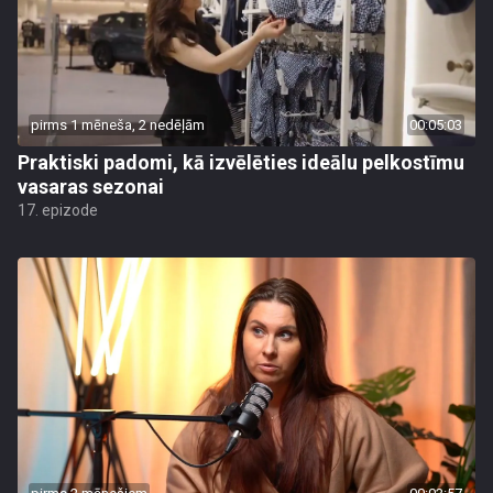
pirms 1 mēneša, 2 nedēļām
00:05:03
Praktiski padomi, kā izvēlēties ideālu pelkostīmu
vasaras sezonai
17. epizode