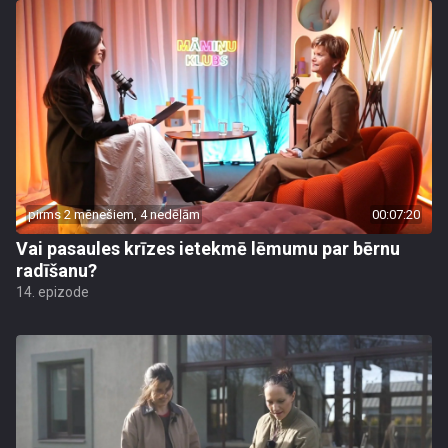
pirms 2 mēnešiem, 4 nedēļām
00:07:20
Vai pasaules krīzes ietekmē lēmumu par bērnu
radīšanu?
14. epizode