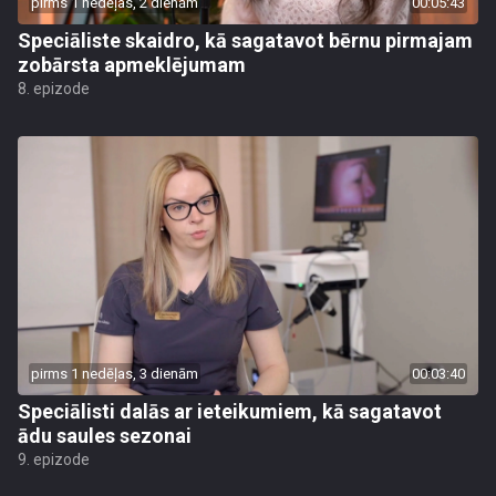
pirms 1 nedēļas, 2 dienām
00:05:43
Speciāliste skaidro, kā sagatavot bērnu pirmajam
zobārsta apmeklējumam
8. epizode
pirms 1 nedēļas, 3 dienām
00:03:40
Speciālisti dalās ar ieteikumiem, kā sagatavot
ādu saules sezonai
9. epizode