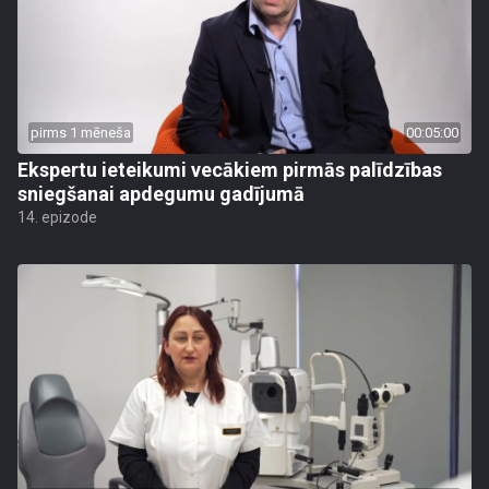
pirms 1 mēneša
00:05:00
Ekspertu ieteikumi vecākiem pirmās palīdzības
sniegšanai apdegumu gadījumā
14. epizode