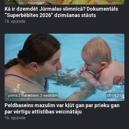
Kā ir dzemdēt Jūrmalas slimnīcā? Dokumentāls
“Superbēbītes 2026” dzimšanas stāsts
16. epizode
pirms 2 mēnešiem, 2 nedēļām
00:05:27
Peldbaseins mazulim var kļūt gan par prieku gan
par vērtīgu attīstības veicinātāju
16. epizode