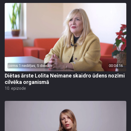
pirms 1 nedēļas, 5 dienām
00:04:16
Diētas ārste Lolita Neimane skaidro ūdens nozīmi
cilvēka organismā
10. epizode