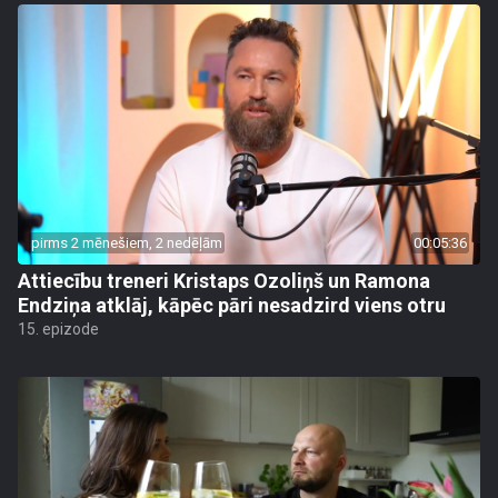
pirms 2 mēnešiem, 2 nedēļām
00:05:36
Attiecību treneri Kristaps Ozoliņš un Ramona
Endziņa atklāj, kāpēc pāri nesadzird viens otru
15. epizode