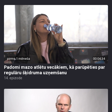
pirms 1 mēneša
00:04:34
Padomi mazo atlētu vecākiem, kā parūpēties par
regulāru šķidruma uzņemšanu
14. epizode