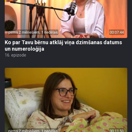
pirms 2 mēnešiem, 1 nedēļas
00:07:44
Ko par Tavu bērnu atklāj viņa dzimšanas datums
un numeroloģija
16. epizode
pirms 2 mēnešiem, 1 nedēļas
00:11:53