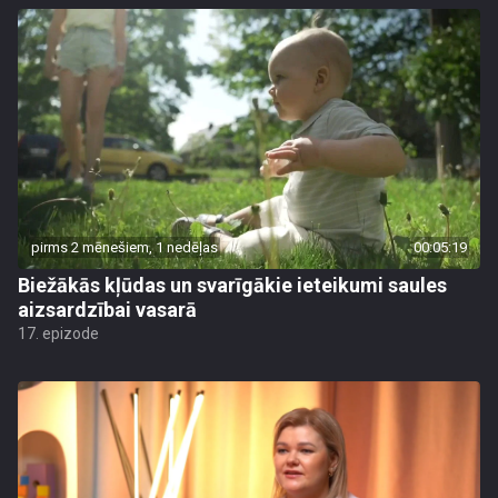
pirms 2 mēnešiem, 1 nedēļas
00:05:19
Biežākās kļūdas un svarīgākie ieteikumi saules
aizsardzībai vasarā
17. epizode