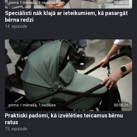
pirms 1 mēneša, 1 nedēļas
00:06:00
Speciālisti nāk klajā ar ieteikumiem, kā pasargāt
bērna redzi
14. epizode
pirms 1 mēneša, 1 nedēļas
00:05:26
Praktiski padomi, kā izvēlēties teicamus bērnu
ratus
15. epizode