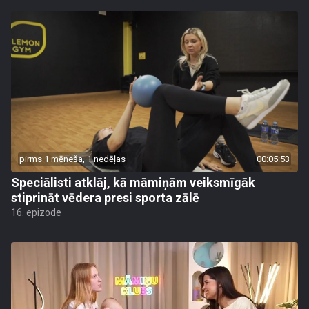
pirms 1 mēneša, 1 nedēļas
00:05:53
Speciālisti atklāj, kā māmiņām veiksmīgāk
stiprināt vēdera presi sporta zālē
16. epizode