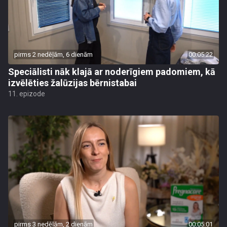
pirms 2 nedēļām, 6 dienām
00:05:22
Speciālisti nāk klajā ar noderīgiem padomiem, kā
izvēlēties žalūzijas bērnistabai
11. epizode
pirms 3 nedēļām, 2 dienām
00:05:01