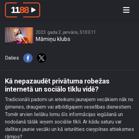
Kā nepazaudēt privātuma robežas
internetā un sociālo tīklu vidē?
2023. gada 2. janvāris, S10 E11
Māmiņu klubs
Dalies
Kā nepazaudēt privātuma robežas
internetā un sociālo tīklu vidē?
Tradicionāli padomi un ieteikumi jaunajiem vecākiem nāk no
ģimenes, draugiem vai atbildīgajiem veselības dienestiem.
Tomēr arvien lielāku lomu šīs informācijas iegūšanā un
nodošanā tālāk ieņem sociālie tīkli. Ar kādu saturu var
dalīties jaunie vecāki un kā ieturēties cieņpilnas attieksmes
rāmjos?