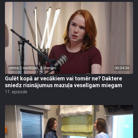
pirms 2 nedēļām, 5 dienām
00:04:36
Gulēt kopā ar vecākiem vai tomēr ne? Daktere
sniedz risinājumus mazuļa veselīgam miegam
11. epizode