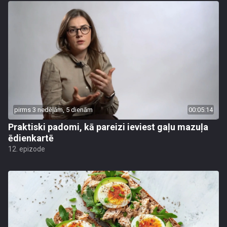
pirms 3 nedēļām, 5 dienām
00:05:14
Praktiski padomi, kā pareizi ieviest gaļu mazuļa
ēdienkartē
12. epizode