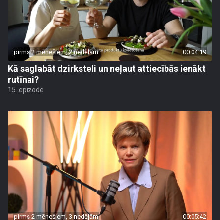
pirms 2 mēnešiem, 2 nedēļām
00:04:19
Kā saglabāt dzirksteli un neļaut attiecībās ienākt
rutīnai?
15. epizode
pirms 2 mēnešiem, 3 nedēļām
00:05:42