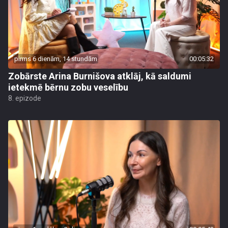
pirms 6 dienām, 14 stundām
00:05:32
Zobārste Arina Burnišova atklāj, kā saldumi
ietekmē bērnu zobu veselību
8. epizode