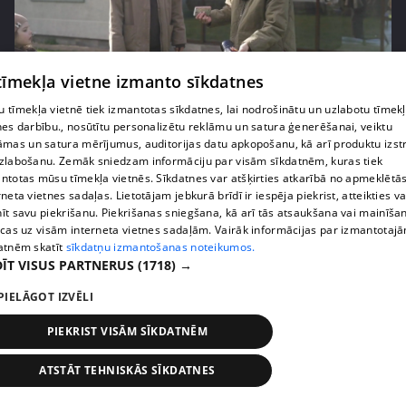
 tīmekļa vietne izmanto sīkdatnes
pirms 3 mēnešiem
00:06:24
 tīmekļa vietnē tiek izmantotas sīkdatnes, lai nodrošinātu un uzlabotu tīmek
Grila sezonā lieliski iespējams ievērot veselīga
nes darbību., nosūtītu personalizētu reklāmu un satura ģenerēšanai, veiktu
uztura principus
āmas un satura mērījumus, auditorijas datu apkopošanu, kā arī produktu izst
zlabošanu. Zemāk sniedzam informāciju par visām sīkdatnēm, kuras tiek
13. epizode
ntotas mūsu tīmekļa vietnēs. Sīkdatnes var atšķirties atkarībā no apmeklētā
rneta vietnes sadaļas. Lietotājam jebkurā brīdī ir iespēja piekrist, atteikties va
īt savu piekrišanu. Piekrišanas sniegšana, kā arī tās atsaukšana vai mainīša
ecas uz visām interneta vietnes sadaļām. Vairāk informācijas par izmantotaj
atnēm skatīt
sīkdatņu izmantošanas noteikumos.
ĪT VISUS PARTNERUS
(1718) →
PIELĀGOT IZVĒLI
PIEKRIST VISĀM SĪKDATNĒM
ATSTĀT TEHNISKĀS SĪKDATNES
pirms 3 mēnešiem
00:07:06