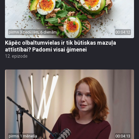
pirms 3 nedēļām, 6 dienām
00:04:12
Kāpēc olbaltumvielas ir tik būtiskas mazuļa
attīstībai? Padomi visai ģimenei
12. epizode
pirms 1 mēneša
00:04:13