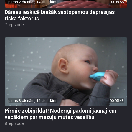
pirms 2 dienām, 14 stundām
00:08:56
Dāmas ieskicē biežāk sastopamos depresijas
riska faktorus
7. epizode
pirms 3 dienām, 14 stundām
00:05:43
Pirmie zobiņi klāt! Noderīgi padomi jaunajiem
vecākiem par mazuļu mutes veselību
8. epizode