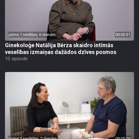
pirms 1 nedēļas, 6 dienām
00:03:31
Ginekoloģe Natālija Bērza skaidro intīmās
veselības izmaiņas dažādos dzīves posmos
10. epizode
pirms 2 nedēļām, 2 dienām
00:05:16