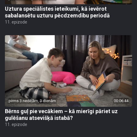
Uztura speciālistes ieteikumi, kā ievērot
sabalansētu uzturu pēcdzemdību periodā
11. epizode
pirms 3 nedēļām, 3 dienām
00:06:44
Bērns guļ pie vecākiem – kā mierīgi pāriet uz
gulēšanu atsevišķā istabā?
11. epizode