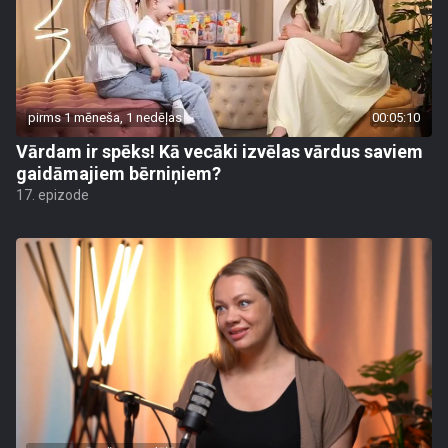
pirms 1 mēneša, 1 nedēļas
00:05:10
Vārdam ir spēks! Kā vecāki izvēlas vārdus saviem
gaidāmajiem bērniņiem?
17. epizode