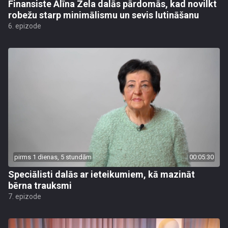
Finansiste Alīna Zela dalās pārdomās, kad novilkt
robežu starp minimālismu un sevis lutināšanu
6. epizode
pirms 1 dienas, 5 stundām
00:05:30
Speciālisti dalās ar ieteikumiem, kā mazināt
bērna trauksmi
7. epizode