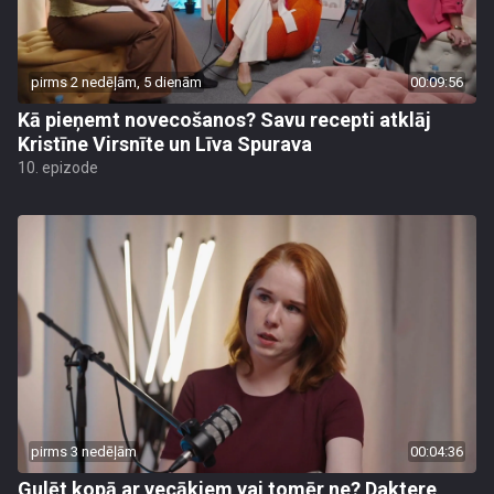
pirms 2 nedēļām, 5 dienām
00:09:56
Kā pieņemt novecošanos? Savu recepti atklāj
Kristīne Virsnīte un Līva Spurava
10. epizode
pirms 3 nedēļām
00:04:36
Gulēt kopā ar vecākiem vai tomēr ne? Daktere