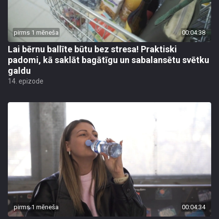
pirms 1 mēneša
00:04:38
Lai bērnu ballīte būtu bez stresa! Praktiski
padomi, kā saklāt bagātīgu un sabalansētu svētku
galdu
14. epizode
pirms 1 mēneša
00:04:34