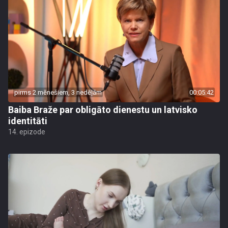
pirms 2 mēnešiem, 3 nedēļām
00:05:42
Baiba Braže par obligāto dienestu un latvisko
identitāti
14. epizode