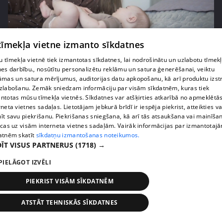
pirms 2 mēnešiem, 4 nedēļām
00:04:40
 tīmekļa vietne izmanto sīkdatnes
Kāpēc daudzas mammas pārtrauc zīdīšanu
 tīmekļa vietnē tiek izmantotas sīkdatnes, lai nodrošinātu un uzlabotu tīmek
pirmajos mēnešos?
nes darbību., nosūtītu personalizētu reklāmu un satura ģenerēšanai, veiktu
14. epizode
āmas un satura mērījumus, auditorijas datu apkopošanu, kā arī produktu izst
zlabošanu. Zemāk sniedzam informāciju par visām sīkdatnēm, kuras tiek
ntotas mūsu tīmekļa vietnēs. Sīkdatnes var atšķirties atkarībā no apmeklētā
rneta vietnes sadaļas. Lietotājam jebkurā brīdī ir iespēja piekrist, atteikties va
īt savu piekrišanu. Piekrišanas sniegšana, kā arī tās atsaukšana vai mainīša
ecas uz visām interneta vietnes sadaļām. Vairāk informācijas par izmantotaj
atnēm skatīt
sīkdatņu izmantošanas noteikumos.
ĪT VISUS PARTNERUS
(1718) →
PIELĀGOT IZVĒLI
PIEKRIST VISĀM SĪKDATNĒM
pirms 3 mēnešiem
00:07:20
ATSTĀT TEHNISKĀS SĪKDATNES
Vai pasaules krīzes ietekmē lēmumu par bērnu