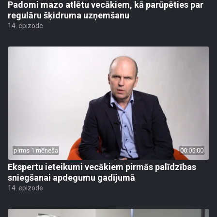
Padomi mazo atlētu vecākiem, kā parūpēties par
regulāru šķidruma uzņemšanu
14. epizode
pirms 1 mēneša
00:05:00
Ekspertu ieteikumi vecākiem pirmās palīdzības
sniegšanai apdegumu gadījumā
14. epizode