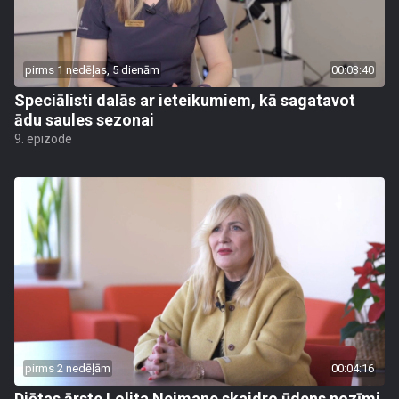
pirms 1 nedēļas, 5 dienām
00:03:40
Speciālisti dalās ar ieteikumiem, kā sagatavot
ādu saules sezonai
9. epizode
pirms 2 nedēļām
00:04:16
Diētas ārste Lolita Neimane skaidro ūdens nozīmi