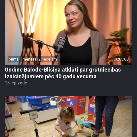
pirms 1 mēneša, 2 nedēļām
00:05:08
Undīne Balode-Blisiņa atklāti par grūtniecības
izaicinājumiem pēc 40 gadu vecuma
15. epizode