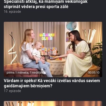
Speciālisti atklāj, kā māmiņām veiksmīgāk
stiprināt vēdera presi sporta zālē
16. epizode
pirms 1 mēneša, 1 nedēļas
00:05:10
Vārdam ir spēks! Kā vecāki izvēlas vārdus saviem
gaidāmajiem bērniņiem?
17. epizode