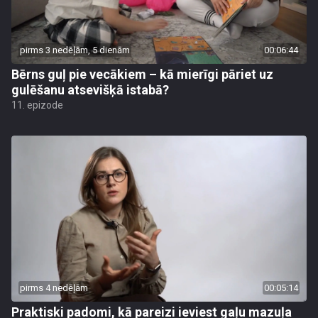
pirms 3 nedēļām, 5 dienām
00:06:44
Bērns guļ pie vecākiem – kā mierīgi pāriet uz
gulēšanu atsevišķā istabā?
11. epizode
pirms 4 nedēļām
00:05:14
Praktiski padomi, kā pareizi ieviest gaļu mazuļa