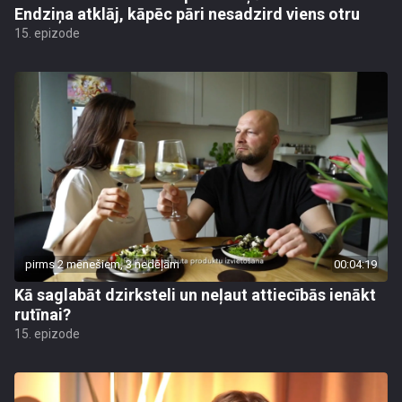
Endziņa atklāj, kāpēc pāri nesadzird viens otru
15. epizode
pirms 2 mēnešiem, 3 nedēļām
00:04:19
Kā saglabāt dzirksteli un neļaut attiecībās ienākt
rutīnai?
15. epizode