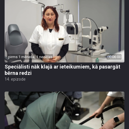
pirms 1 mēneša, 1 nedēļas
00:06:00
Speciālisti nāk klajā ar ieteikumiem, kā pasargāt
bērna redzi
14. epizode