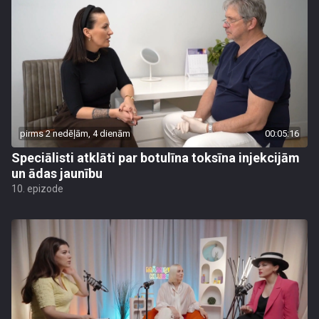
pirms 2 nedēļām, 4 dienām
00:05:16
Speciālisti atklāti par botulīna toksīna injekcijām
un ādas jaunību
10. epizode