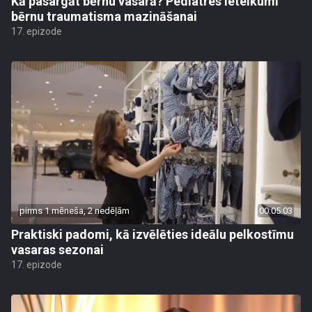
Kā pasargāt bērnu vasarā? Pediatres ieteikumi
bērnu traumatisma mazināšanai
17. epizode
pirms 1 mēneša, 2 nedēļām
00:05:03
Praktiski padomi, kā izvēlēties ideālu pelkostīmu
vasaras sezonai
17. epizode