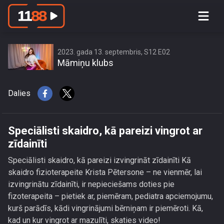
Speciālisti skaidro, kā pareizi vingrot
ar zīdainīti
2023. gada 13. septembris, S12 E02
Māmiņu klubs
Dalies
Speciālisti skaidro, kā pareizi vingrot ar
zīdainīti
Speciālisti skaidro, kā pareizi izvingrināt zīdainīti Kā
skaidro fizioterapeite Krista Pētersone – ne vienmēr, lai
izvingrinātu zīdainīti, ir nepieciešams doties pie
fizoterapeita – pietiek ar, piemēram, pediatra apciemojumu,
kurš parādīs, kādi vingrinājumi bērniņam ir piemēroti. Kā,
kad un kur vingrot ar mazulīti, skaties video!