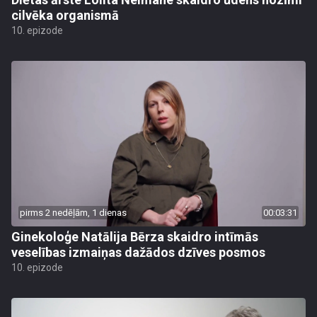
cilvēka organismā
10. epizode
pirms 2 nedēļām, 1 dienas
00:03:31
Ginekoloģe Natālija Bērza skaidro intīmās
veselības izmaiņas dažādos dzīves posmos
10. epizode