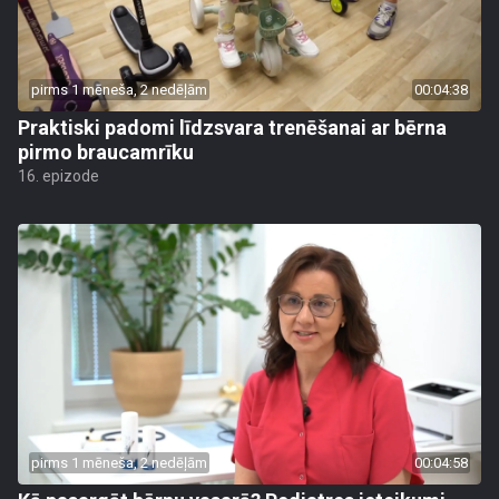
pirms 1 mēneša, 2 nedēļām
00:04:38
Praktiski padomi līdzsvara trenēšanai ar bērna
pirmo braucamrīku
16. epizode
pirms 1 mēneša, 2 nedēļām
00:04:58