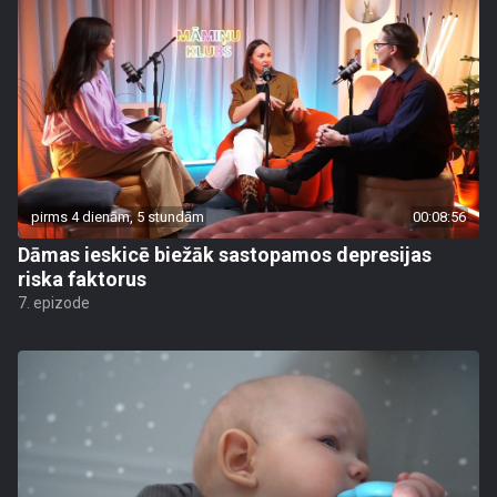
pirms 4 dienām, 5 stundām
00:08:56
Dāmas ieskicē biežāk sastopamos depresijas
riska faktorus
7. epizode