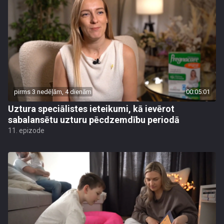
pirms 3 nedēļām, 4 dienām
00:05:01
Uztura speciālistes ieteikumi, kā ievērot
sabalansētu uzturu pēcdzemdību periodā
11. epizode