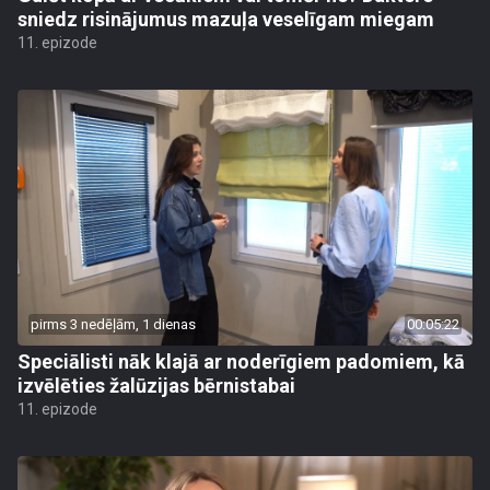
sniedz risinājumus mazuļa veselīgam miegam
11. epizode
pirms 3 nedēļām, 1 dienas
00:05:22
Speciālisti nāk klajā ar noderīgiem padomiem, kā
izvēlēties žalūzijas bērnistabai
11. epizode