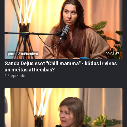
pirms 2 mēnešiem
00:03:57
Sanda Dejus esot "Chill mamma" - kādas ir viņas
un meitas attiecības?
17. epizode