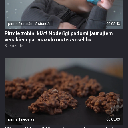
pirms 5 dienām, 5 stundām
00:05:43
Pirmie zobiņi klāt! Noderīgi padomi jaunajiem
vecākiem par mazuļu mutes veselību
8. epizode
pirms 1 nedēļas
00:05:03