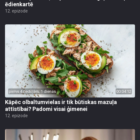
ēdienkartē
12. epizode
pirms 4 nedēļām, 1 dienas
00:04:12
Kāpēc olbaltumvielas ir tik būtiskas mazuļa
attīstībai? Padomi visai ģimenei
12. epizode