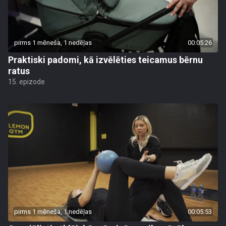
pirms 1 mēneša, 1 nedēļas
00:05:26
Praktiski padomi, kā izvēlēties teicamus bērnu
ratus
15. epizode
pirms 1 mēneša, 1 nedēļas
00:05:53