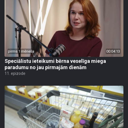
pirms 1 mēneša
00:04:13
Speciālistu ieteikumi bērna veselīga miega
paradumu no jau pirmajām dienām
11. epizode