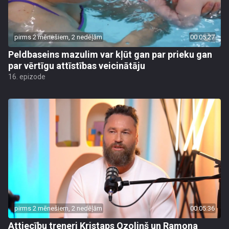
pirms 2 mēnešiem, 2 nedēļām
00:05:27
Peldbaseins mazulim var kļūt gan par prieku gan
par vērtīgu attīstības veicinātāju
16. epizode
pirms 2 mēnešiem, 2 nedēļām
00:05:36
Attiecību treneri Kristaps Ozoliņš un Ramona