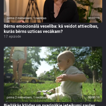
pirms 2 mēnešiem, 1 nedēļas
00:07:19
Bērnu emocionālā veselība: kā veidot attiecības,
kurās bērns uzticas vecākam?
17. epizode
pirms 2 mēnešiem, 1 nedēļas
00:05:19
Biežākās kļūdas un svarīgākie ieteikumi saules