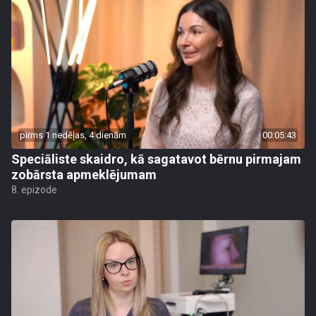
pirms 1 nedēļas, 4 dienām
00:05:43
Speciāliste skaidro, kā sagatavot bērnu pirmajam
zobārsta apmeklējumam
8. epizode