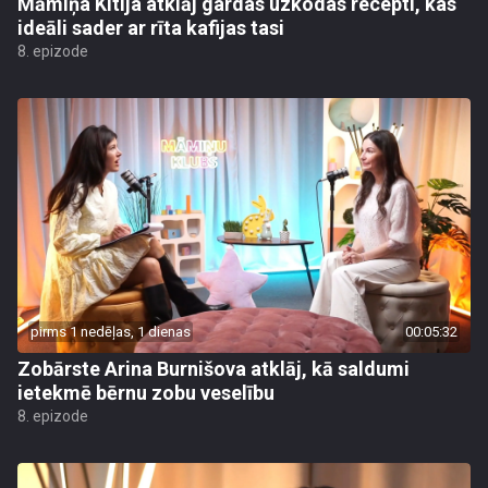
Māmiņa Kitija atklāj gardas uzkodas recepti, kas
ideāli sader ar rīta kafijas tasi
8. epizode
pirms 1 nedēļas, 1 dienas
00:05:32
Zobārste Arina Burnišova atklāj, kā saldumi
ietekmē bērnu zobu veselību
8. epizode