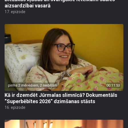
aizsardzībai vasarā
17. epizode
pirms 2 mēnešiem, 2 nedēļām
00:11:53
Kā ir dzemdēt Jūrmalas slimnīcā? Dokumentāls
“Superbēbītes 2026” dzimšanas stāsts
16. epizode