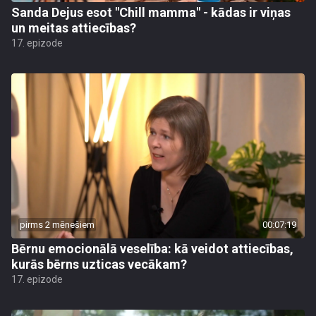
Sanda Dejus esot "Chill mamma" - kādas ir viņas
un meitas attiecības?
17. epizode
pirms 2 mēnešiem
00:07:19
Bērnu emocionālā veselība: kā veidot attiecības,
kurās bērns uzticas vecākam?
17. epizode