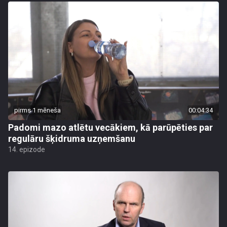
pirms 1 mēneša
00:04:34
Padomi mazo atlētu vecākiem, kā parūpēties par
regulāru šķidruma uzņemšanu
14. epizode