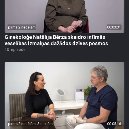
pirms 2 nedēļām
00:03:31
Ginekoloģe Natālija Bērza skaidro intīmās
veselības izmaiņas dažādos dzīves posmos
10. epizode
pirms 2 nedēļām, 3 dienām
00:05:16