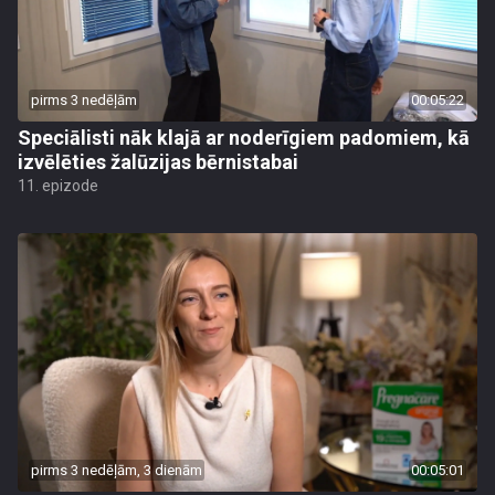
pirms 3 nedēļām
00:05:22
Speciālisti nāk klajā ar noderīgiem padomiem, kā
izvēlēties žalūzijas bērnistabai
11. epizode
pirms 3 nedēļām, 3 dienām
00:05:01