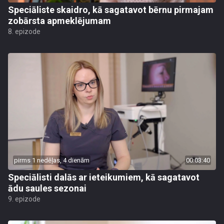
Speciāliste skaidro, kā sagatavot bērnu pirmajam
zobārsta apmeklējumam
8. epizode
pirms 1 nedēļas, 4 dienām
00:03:40
Speciālisti dalās ar ieteikumiem, kā sagatavot
ādu saules sezonai
9. epizode