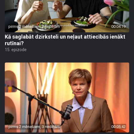
pirms 2 mēnešiem, 2 nedēļām
00:04:19
Kā saglabāt dzirksteli un neļaut attiecībās ienākt
rutīnai?
15. epizode
pirms 2 mēnešiem, 3 nedēļām
00:05:42