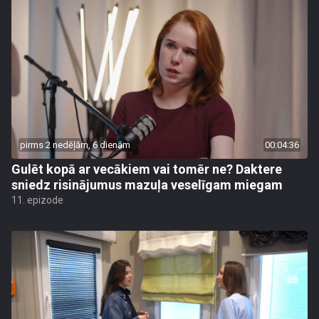
pirms 2 nedēļām, 6 dienām
00:04:36
Gulēt kopā ar vecākiem vai tomēr ne? Daktere
sniedz risinājumus mazuļa veselīgam miegam
11. epizode