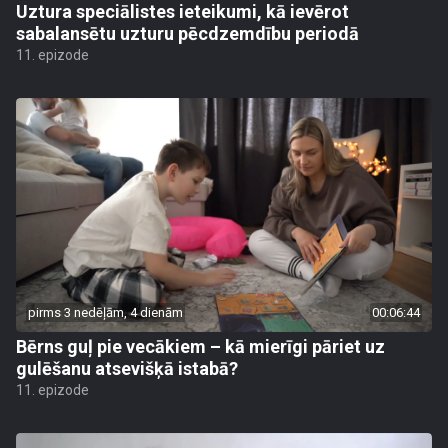
Uztura speciālistes ieteikumi, kā ievērot
sabalansētu uzturu pēcdzemdību periodā
11. epizode
pirms 3 nedēļām, 4 dienām
00:06:44
Bērns guļ pie vecākiem – kā mierīgi pāriet uz
gulēšanu atsevišķā istabā?
11. epizode