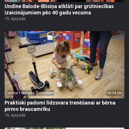
Undīne Balode-Blisiņa atklāti par grūtniecības
izaicinājumiem pēc 40 gadu vecuma
15. epizode
pirms 1 mēneša, 2 nedēļām
00:04:38
Praktiski padomi līdzsvara trenēšanai ar bērna
pirmo braucamrīku
16. epizode