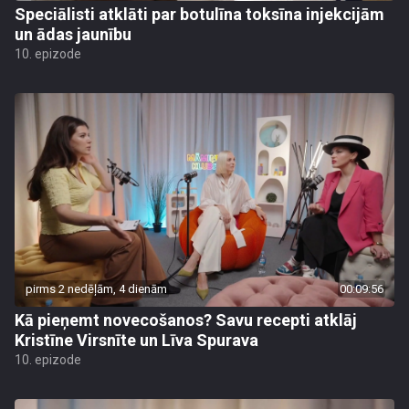
Speciālisti atklāti par botulīna toksīna injekcijām
un ādas jaunību
10. epizode
pirms 2 nedēļām, 4 dienām
00:09:56
Kā pieņemt novecošanos? Savu recepti atklāj
Kristīne Virsnīte un Līva Spurava
10. epizode