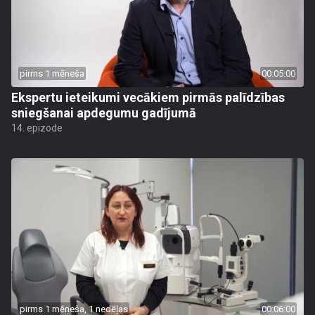
pirms 1 mēneša
00:05:00
Ekspertu ieteikumi vecākiem pirmās palīdzības
sniegšanai apdegumu gadījumā
14. epizode
pirms 1 mēneša, 1 nedēļas
00:06:00