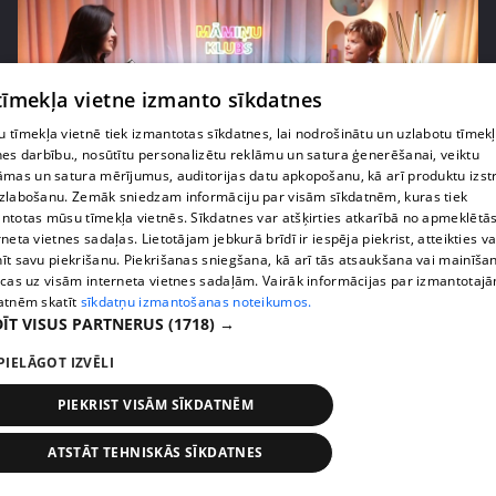
 tīmekļa vietne izmanto sīkdatnes
 tīmekļa vietnē tiek izmantotas sīkdatnes, lai nodrošinātu un uzlabotu tīmek
nes darbību., nosūtītu personalizētu reklāmu un satura ģenerēšanai, veiktu
āmas un satura mērījumus, auditorijas datu apkopošanu, kā arī produktu izst
zlabošanu. Zemāk sniedzam informāciju par visām sīkdatnēm, kuras tiek
ntotas mūsu tīmekļa vietnēs. Sīkdatnes var atšķirties atkarībā no apmeklētā
pirms 2 mēnešiem, 4 nedēļām
00:07:20
rneta vietnes sadaļas. Lietotājam jebkurā brīdī ir iespēja piekrist, atteikties va
Vai pasaules krīzes ietekmē lēmumu par bērnu
īt savu piekrišanu. Piekrišanas sniegšana, kā arī tās atsaukšana vai mainīša
radīšanu?
ecas uz visām interneta vietnes sadaļām. Vairāk informācijas par izmantotaj
atnēm skatīt
sīkdatņu izmantošanas noteikumos.
14. epizode
ĪT VISUS PARTNERUS
(1718) →
PIELĀGOT IZVĒLI
PIEKRIST VISĀM SĪKDATNĒM
ATSTĀT TEHNISKĀS SĪKDATNES