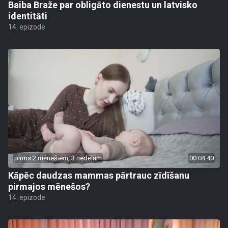
Baiba Braže par obligāto dienestu un latvisko
identitāti
14. epizode
pirms 2 mēnešiem, 3 nedēļām
00:04:40
Kāpēc daudzas mammas pārtrauc zīdīšanu
pirmajos mēnešos?
14. epizode