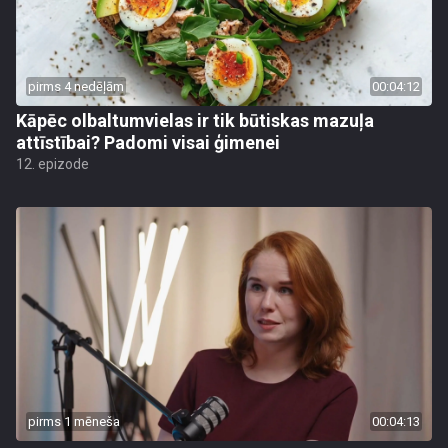
pirms 4 nedēļām
00:04:12
Kāpēc olbaltumvielas ir tik būtiskas mazuļa
attīstībai? Padomi visai ģimenei
12. epizode
pirms 1 mēneša
00:04:13