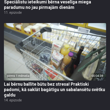
Speciālistu ieteikumi bērna veselīga miega
paradumu no jau pirmajām dienām
11. epizode
pirms 1 mēneša
00:04:38
Lai bērnu ballīte būtu bez stresa! Praktiski
padomi, kā saklāt bagātīgu un sabalansētu svētku
galdu
14. epizode