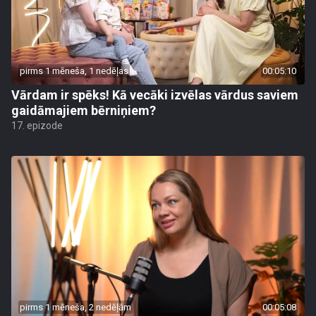
pirms 1 mēneša, 1 nedēļas
00:05:10
Vārdam ir spēks! Kā vecāki izvēlas vārdus saviem
gaidāmajiem bērniņiem?
17. epizode
pirms 1 mēneša, 2 nedēļām
00:05:08