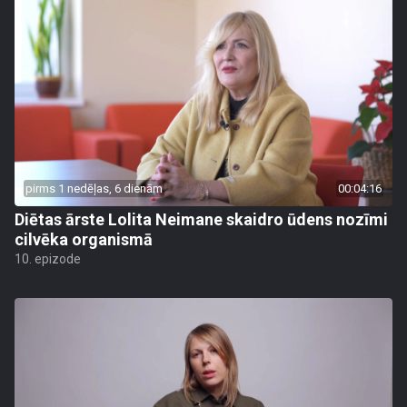
pirms 1 nedēļas, 6 dienām
00:04:16
Diētas ārste Lolita Neimane skaidro ūdens nozīmi
cilvēka organismā
10. epizode