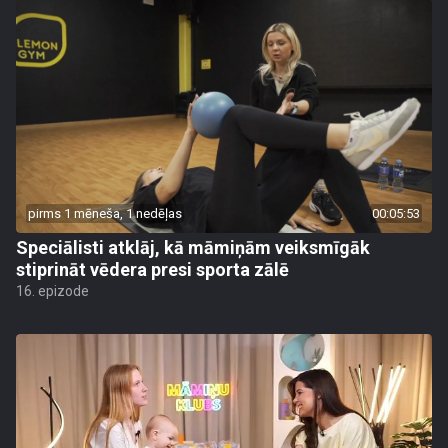
pirms 1 mēneša, 1 nedēļas
00:05:53
Speciālisti atklāj, kā māmiņām veiksmīgāk
stiprināt vēdera presi sporta zālē
16. epizode