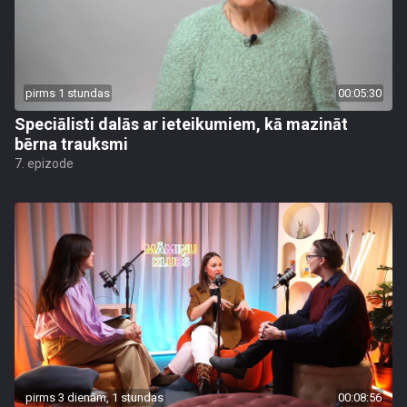
pirms 1 stundas
00:05:30
Speciālisti dalās ar ieteikumiem, kā mazināt
bērna trauksmi
7. epizode
pirms 3 dienām, 1 stundas
00:08:56