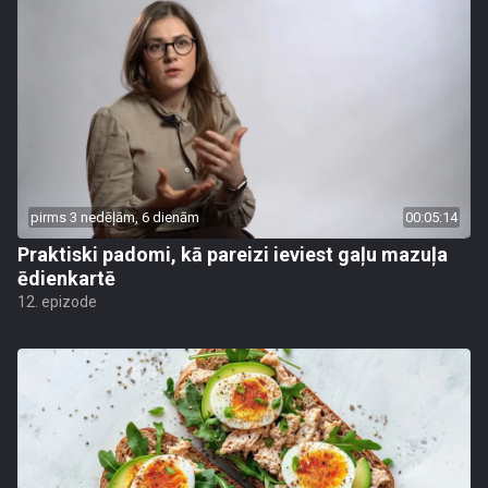
pirms 3 nedēļām, 6 dienām
00:05:14
Praktiski padomi, kā pareizi ieviest gaļu mazuļa
ēdienkartē
12. epizode