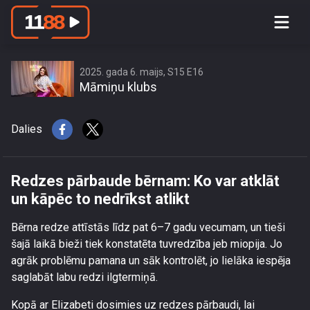
Redzes pārbaude bērnam: Ko var
atklāt un kāpēc to nedrīkst atlikt
2025. gada 6. maijs, S15 E16
Māmiņu klubs
Dalies
Redzes pārbaude bērnam: Ko var atklāt
un kāpēc to nedrīkst atlikt
Bērna redze attīstās līdz pat 6–7 gadu vecumam, un tieši
šajā laikā bieži tiek konstatēta tuvredzība jeb miopija. Jo
agrāk problēmu pamana un sāk kontrolēt, jo lielāka iespēja
saglabāt labu redzi ilgtermiņā.
Kopā ar Elizabeti dosimies uz redzes pārbaudi, lai