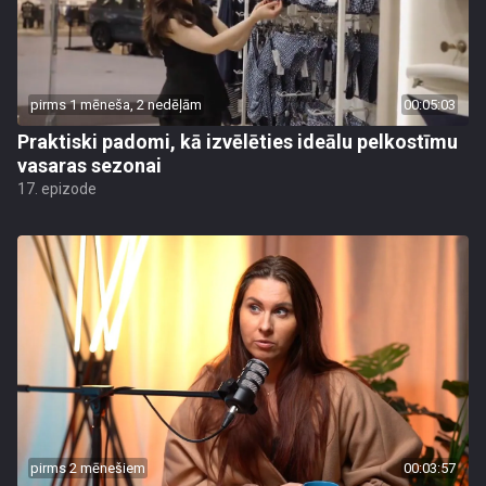
pirms 1 mēneša, 2 nedēļām
00:05:03
Praktiski padomi, kā izvēlēties ideālu pelkostīmu
vasaras sezonai
17. epizode
pirms 2 mēnešiem
00:03:57