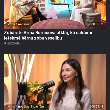
pirms 1 nedēļas
00:05:32
Zobārste Arina Burnišova atklāj, kā saldumi
ietekmē bērnu zobu veselību
8. epizode
pirms 1 nedēļas, 3 dienām
00:05:43