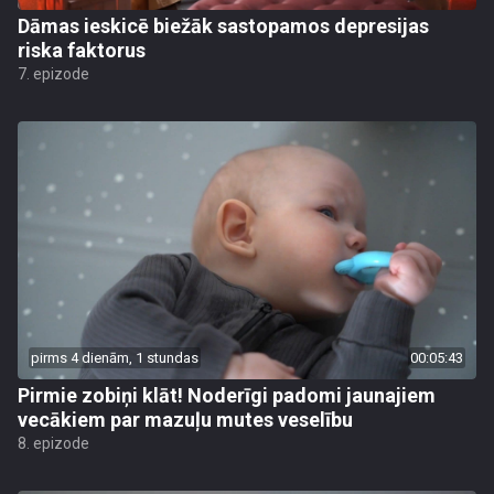
Dāmas ieskicē biežāk sastopamos depresijas
riska faktorus
7. epizode
pirms 4 dienām, 1 stundas
00:05:43
Pirmie zobiņi klāt! Noderīgi padomi jaunajiem
vecākiem par mazuļu mutes veselību
8. epizode