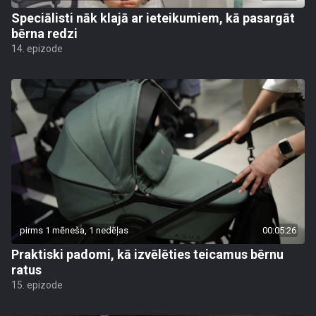
Speciālisti nāk klajā ar ieteikumiem, kā pasargāt
bērna redzi
14. epizode
pirms 1 mēneša, 1 nedēļas
00:05:26
Praktiski padomi, kā izvēlēties teicamus bērnu
ratus
15. epizode