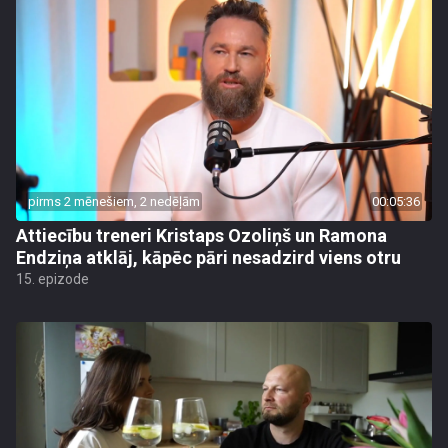
pirms 2 mēnešiem, 2 nedēļām
00:05:36
Attiecību treneri Kristaps Ozoliņš un Ramona
Endziņa atklāj, kāpēc pāri nesadzird viens otru
15. epizode