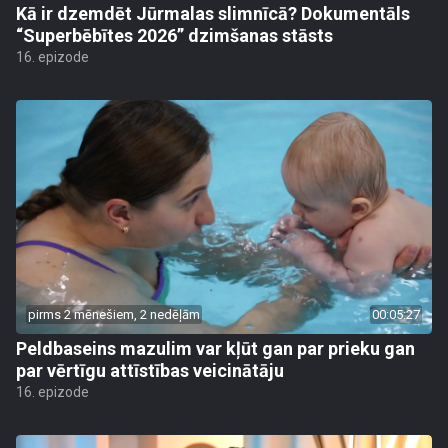
Kā ir dzemdēt Jūrmalas slimnīcā? Dokumentāls
“Superbēbītes 2026” dzimšanas stāsts
16. epizode
pirms 2 mēnešiem, 2 nedēļām
00:05:27
Peldbaseins mazulim var kļūt gan par prieku gan
par vērtīgu attīstības veicinātāju
16. epizode