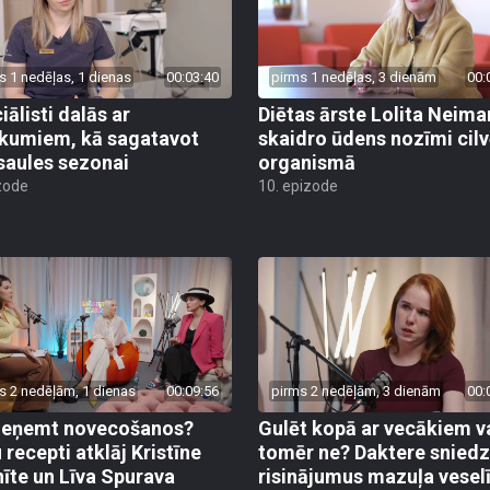
s 1 nedēļas, 1 dienas
00:03:40
pirms 1 nedēļas, 3 dienām
00:
iālisti dalās ar
Diētas ārste Lolita Neim
ikumiem, kā sagatavot
skaidro ūdens nozīmi cil
saules sezonai
organismā
zode
10. epizode
s 2 nedēļām, 1 dienas
00:09:56
pirms 2 nedēļām, 3 dienām
00:
ieņemt novecošanos?
Gulēt kopā ar vecākiem v
 recepti atklāj Kristīne
tomēr ne? Daktere sniedz
nīte un Līva Spurava
risinājumus mazuļa vese