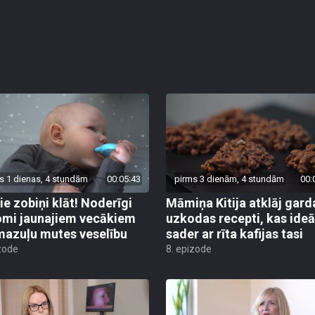
s 1 dienas, 4 stundām
00:05:43
pirms 3 dienām, 4 stundām
00:
ie zobiņi klāt! Noderīgi
Māmiņa Kitija atklāj gard
mi jaunajiem vecākiem
uzkodas recepti, kas ideā
mazuļu mutes veselību
sader ar rīta kafijas tasi
zode
8. epizode