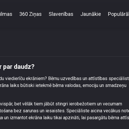
ilmas
360 Ziņas
Slavenības
Jaunākie
Populārā
Cik daudz ekrāna laika bērnam ir par daudz?
r par daudz?
ādu viedierīču ekrāniem? Bērnu uzvedības un attīstības speciālis
rāna laiks būtiski ietekmē bērna valodas, emociju un smadzeņu
vispār, bet vēlāk tiem jābūt stingri ierobežotiem un vecumam
ietošana bez sarunas un iesaistes. Speciāliste aicina vecākus not
 un izmantot ekrāna laiku tikai apzināti, lai pasargātu bērna attī