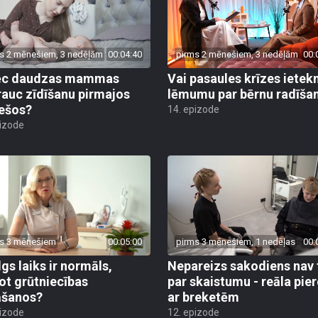
s 2 mēnešiem, 3 nedēļām
00:04:40
pirms 2 mēnešiem, 3 nedēļām
00:
ēc daudzas mammas
Vai pasaules krīzes iete
rauc zīdīšanu pirmajos
lēmumu par bērnu radīša
ešos?
14. epizode
pizode
s 3 mēnešiem
00:05:00
pirms 3 mēnešiem, 1 nedēļas
00:
lgs laiks ir normāls,
Nepareizs sakodiens nav 
ot grūtniecības
par skaistumu - reāla pie
āšanos?
ar breketēm
pizode
12. epizode