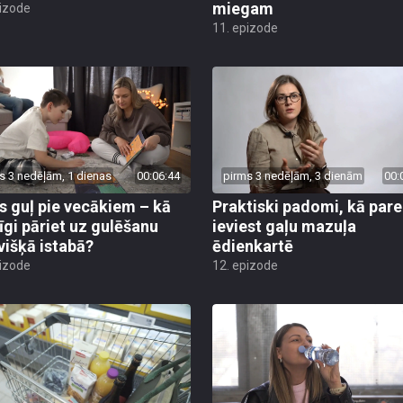
miegam
pizode
11. epizode
s 3 nedēļām, 1 dienas
00:06:44
pirms 3 nedēļām, 3 dienām
00:
s guļ pie vecākiem – kā
Praktiski padomi, kā pare
īgi pāriet uz gulēšanu
ieviest gaļu mazuļa
višķā istabā?
ēdienkartē
pizode
12. epizode