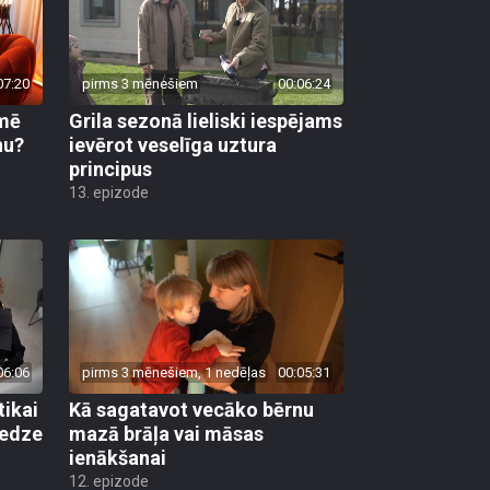
07:20
pirms 3 mēnešiem
00:06:24
kmē
Grila sezonā lieliski iespējams
nu?
ievērot veselīga uztura
principus
13. epizode
06:06
pirms 3 mēnešiem, 1 nedēļas
00:05:31
tikai
Kā sagatavot vecāko bērnu
redze
mazā brāļa vai māsas
ienākšanai
12. epizode