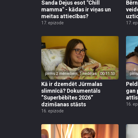
Sanda Dejus esot "Chill
Bērn
mamma" - kādas ir viņas un
veid
meitas attiecības?
uzti
17. epizode
17. e
pirms 2 mēnešiem, 1 nedēļas
00:11:53
pirm
Kā ir dzemdēt Jūrmalas
Peld
slimnīcā? Dokumentāls
gan 
“Superbēbītes 2026”
attī
dzimšanas stāsts
16. e
16. epizode