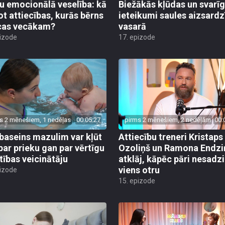
u emocionālā veselība: kā
Biežākās kļūdas un svarī
ot attiecības, kurās bērns
ieteikumi saules aizsardz
cas vecākam?
vasarā
pizode
17. epizode
s 2 mēnešiem, 1 nedēļas
00:05:27
pirms 2 mēnešiem, 2 nedēļām
00:
baseins mazulim var kļūt
Attiecību treneri Kristaps
par prieku gan par vērtīgu
Ozoliņš un Ramona Endzi
stības veicinātāju
atklāj, kāpēc pāri nesadz
viens otru
pizode
15. epizode