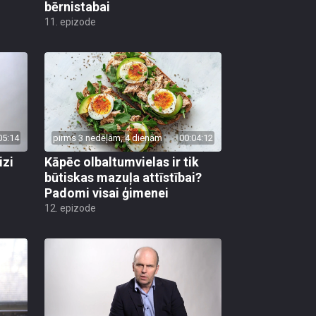
bērnistabai
11. epizode
05:14
pirms 3 nedēļām, 4 dienām
00:04:12
izi
Kāpēc olbaltumvielas ir tik
būtiskas mazuļa attīstībai?
Padomi visai ģimenei
12. epizode