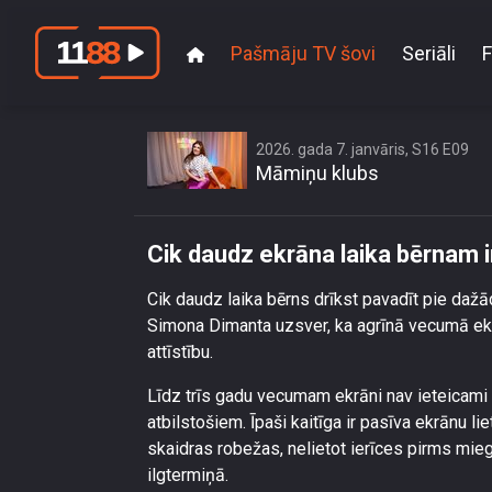
Pašmāju TV šovi
Seriāli
F
2026. gada 7. janvāris, S16 E09
Māmiņu klubs
Cik daudz ekrāna laika bērnam i
Cik daudz laika bērns drīkst pavadīt pie daž
Simona Dimanta uzsver, ka agrīnā vecumā ek
attīstību.
Līdz trīs gadu vecumam ekrāni nav ieteicami 
atbilstošiem. Īpaši kaitīga ir pasīva ekrānu l
skaidras robežas, nelietot ierīces pirms miega
ilgtermiņā.