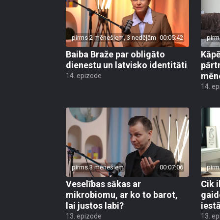
pirms 2 mēnešiem, 3 nedēļām
00:05:42
pirm
Baiba Braže par obligāto
Kāp
dienestu un latvisko identitāti
pārt
mēn
14. epizode
14. e
pirms 3 mēnešiem
00:07:06
pirm
Veselības sākas ar
Cik i
mikrobiomu, ar ko to barot,
gaid
lai justos labi?
iest
13. epizode
13. e