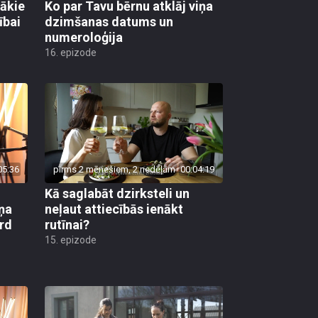
gākie
Ko par Tavu bērnu atklāj viņa
ībai
dzimšanas datums un
numeroloģija
16. epizode
05:36
pirms 2 mēnešiem, 2 nedēļām
00:04:19
Kā saglabāt dzirksteli un
ņa
neļaut attiecībās ienākt
ird
rutīnai?
15. epizode