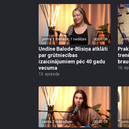
pirms 1 mēneša, 1 nedēļas
00:05:08
pirm
Undīne Balode-Blisiņa atklāti
Prak
par grūtniecības
tren
izaicinājumiem pēc 40 gadu
brau
vecuma
16. e
15. epizode
pirms 2 mēnešiem
00:03:57
pirm