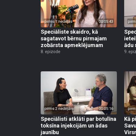
pirms 1 nedēļas
00:05:43
pirm
Speciāliste skaidro, kā
Spec
sagatavot bērnu pirmajam
iete
zobārsta apmeklējumam
ādu 
8. epizode
9. epi
pirms 2 nedēļām
00:05:16
pirm
Speciālisti atklāti par botulīna
Kā p
toksīna injekcijām un ādas
Savu
jaunību
Virs