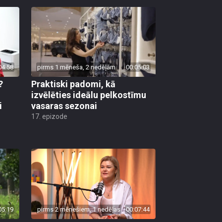
04:58
pirms 1 mēneša, 2 nedēļām
00:05:03
?
Praktiski padomi, kā
u
izvēlēties ideālu pelkostīmu
i
vasaras sezonai
17. epizode
05:19
pirms 2 mēnešiem, 1 nedēļas
00:07:44