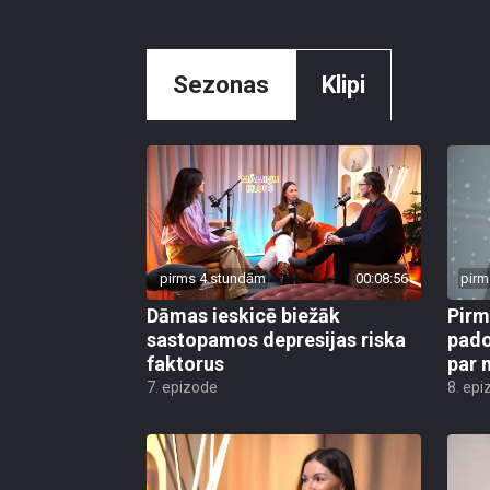
Sezonas
Klipi
pirms 4 stundām
00:08:56
pirm
Dāmas ieskicē biežāk
Pirm
sastopamos depresijas riska
pado
faktorus
par 
7. epizode
8. epi