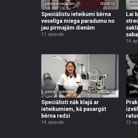
pirms 4 nedēļām
00:04:13
pirm
Speciālistu ieteikumi bērna
Lai 
veselīga miega paradumu no
stre
jau pirmajām dienām
sakl
saba
11. epizode
14. e
pirms 1 mēneša
00:06:00
pirm
Speciālisti nāk klajā ar
Prak
ieteikumiem, kā pasargāt
izvē
bērna redzi
ratu
14. epizode
15. e