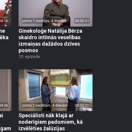
04:16
pirms 1 nedēļas, 4 dienām
00:03:31
ane
Ginekoloģe Natālija Bērza
vēka
skaidro intīmās veselības
izmaiņas dažādos dzīves
posmos
10. epizode
04:36
pirms 2 nedēļām, 4 dienām
00:05:22
ai
Speciālisti nāk klajā ar
noderīgiem padomiem, kā
līgam
izvēlēties žalūzijas