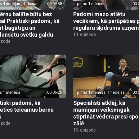
s 4 nedēļām, 1 dienas
00:04:38
pirms 1 mēneša
00:
bērnu ballīte būtu bez
Padomi mazo atlētu
sa! Praktiski padomi, kā
vecākiem, kā parūpēties 
āt bagātīgu un
regulāru šķidruma uzņe
lansētu svētku galdu
14. epizode
pizode
s 1 mēneša
00:05:26
pirms 1 mēneša, 1 nedēļas
00:
tiski padomi, kā
Speciālisti atklāj, kā
lēties teicamus bērnu
māmiņām veiksmīgāk
s
stiprināt vēdera presi spo
zālē
pizode
16. epizode