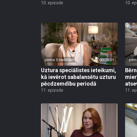
10. epizode
10. e
pirms 3 nedēļām
00:05:01
pirm
Uztura speciālistes ieteikumi,
Bērn
kā ievērot sabalansētu uzturu
mier
pēcdzemdību periodā
atse
11. epizode
11. e