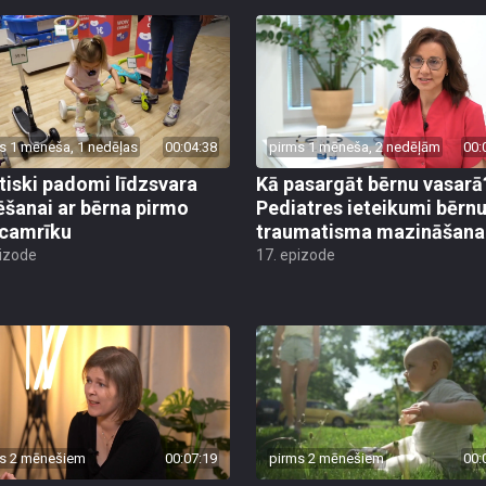
s 1 mēneša, 1 nedēļas
00:04:38
pirms 1 mēneša, 2 nedēļām
00:
tiski padomi līdzsvara
Kā pasargāt bērnu vasarā
ēšanai ar bērna pirmo
Pediatres ieteikumi bērn
camrīku
traumatisma mazināšana
pizode
17. epizode
s 2 mēnešiem
00:07:19
pirms 2 mēnešiem
00: