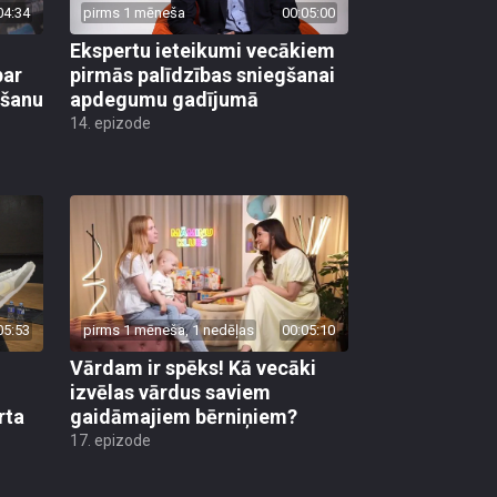
04:34
pirms 1 mēneša
00:05:00
Ekspertu ieteikumi vecākiem
par
pirmās palīdzības sniegšanai
mšanu
apdegumu gadījumā
14. epizode
05:53
pirms 1 mēneša, 1 nedēļas
00:05:10
Vārdam ir spēks! Kā vecāki
izvēlas vārdus saviem
rta
gaidāmajiem bērniņiem?
17. epizode