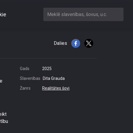
kie
Meklē slavenības, šovus, u.c.
Dalies
Gads
2025
Slavenības
Dita Grauda
te
Žanrs
Realitātes šovi
eikt
stību