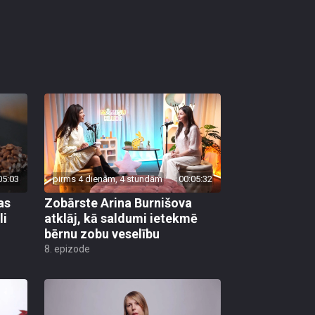
05:03
pirms 4 dienām, 4 stundām
00:05:32
as
Zobārste Arina Burnišova
li
atklāj, kā saldumi ietekmē
bērnu zobu veselību
8. epizode