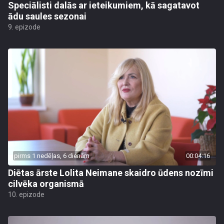
Speciālisti dalās ar ieteikumiem, kā sagatavot
ādu saules sezonai
9. epizode
pirms 1 nedēļas, 6 dienām
00:04:16
Diētas ārste Lolita Neimane skaidro ūdens nozīmi
cilvēka organismā
10. epizode