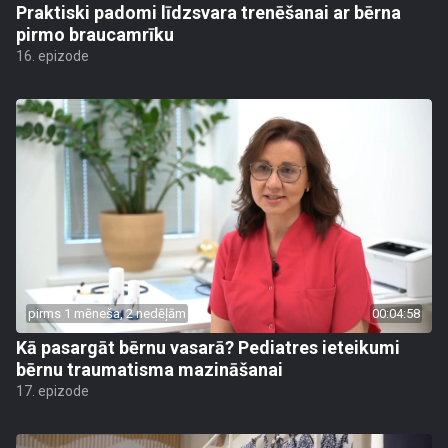
Praktiski padomi līdzsvara trenēšanai ar bērna
pirmo braucamrīku
16. epizode
pirms 1 mēneša, 2 nedēļām
00:04:58
Kā pasargāt bērnu vasarā? Pediatres ieteikumi
bērnu traumatisma mazināšanai
17. epizode