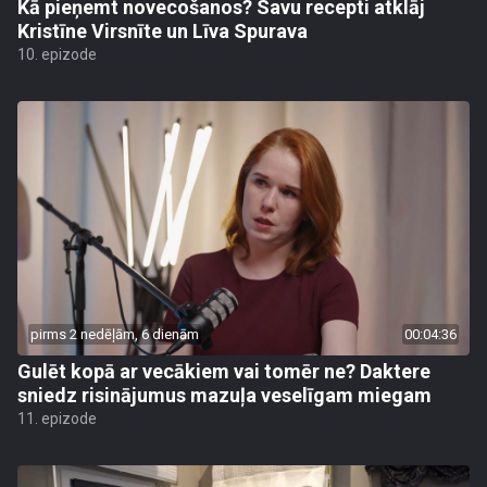
Kā pieņemt novecošanos? Savu recepti atklāj
Kristīne Virsnīte un Līva Spurava
10. epizode
pirms 2 nedēļām, 6 dienām
00:04:36
Gulēt kopā ar vecākiem vai tomēr ne? Daktere
sniedz risinājumus mazuļa veselīgam miegam
11. epizode