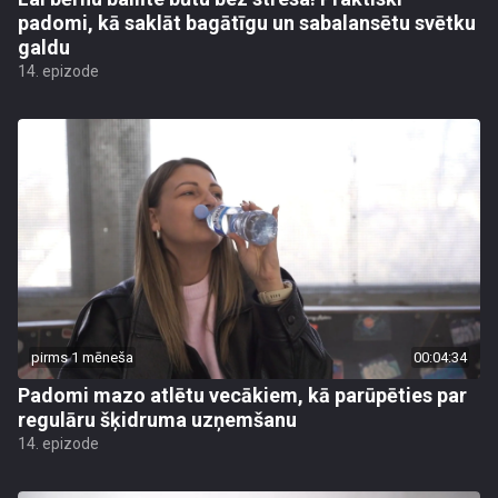
padomi, kā saklāt bagātīgu un sabalansētu svētku
galdu
14. epizode
pirms 1 mēneša
00:04:34
Padomi mazo atlētu vecākiem, kā parūpēties par
regulāru šķidruma uzņemšanu
14. epizode