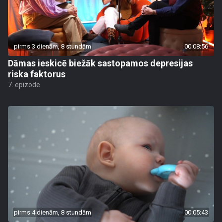
pirms 3 dienām, 8 stundām
00:08:56
Dāmas ieskicē biežāk sastopamos depresijas
riska faktorus
7. epizode
pirms 4 dienām, 8 stundām
00:05:43