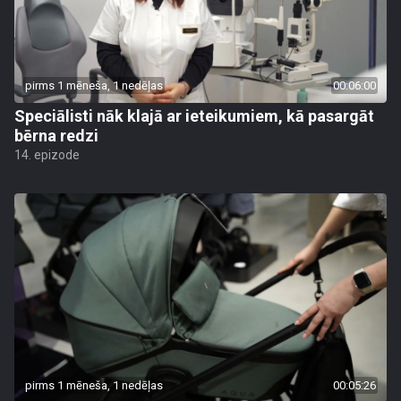
pirms 1 mēneša, 1 nedēļas
00:06:00
Speciālisti nāk klajā ar ieteikumiem, kā pasargāt
bērna redzi
14. epizode
pirms 1 mēneša, 1 nedēļas
00:05:26