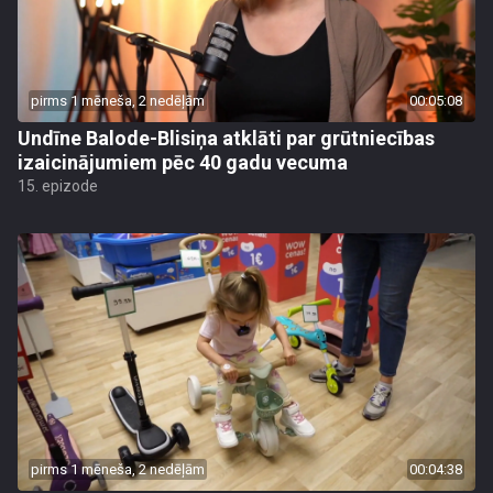
pirms 1 mēneša, 2 nedēļām
00:05:08
Undīne Balode-Blisiņa atklāti par grūtniecības
izaicinājumiem pēc 40 gadu vecuma
15. epizode
pirms 1 mēneša, 2 nedēļām
00:04:38