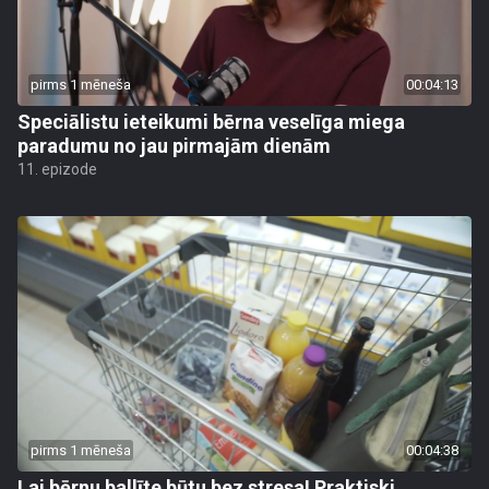
pirms 1 mēneša
00:04:13
Speciālistu ieteikumi bērna veselīga miega
paradumu no jau pirmajām dienām
11. epizode
pirms 1 mēneša
00:04:38
Lai bērnu ballīte būtu bez stresa! Praktiski