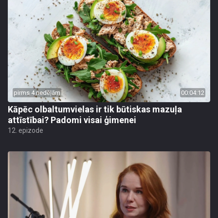
pirms 4 nedēļām
00:04:12
Kāpēc olbaltumvielas ir tik būtiskas mazuļa
attīstībai? Padomi visai ģimenei
12. epizode