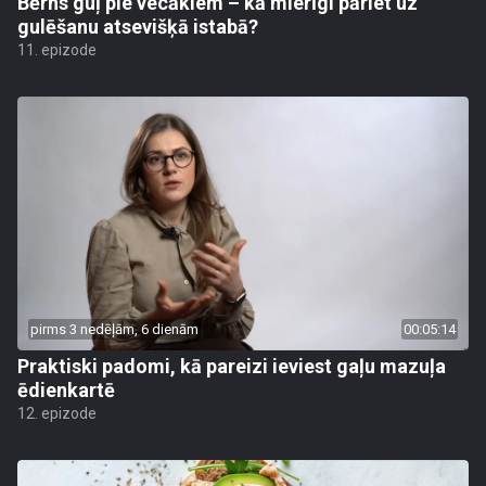
Bērns guļ pie vecākiem – kā mierīgi pāriet uz
gulēšanu atsevišķā istabā?
11. epizode
pirms 3 nedēļām, 6 dienām
00:05:14
Praktiski padomi, kā pareizi ieviest gaļu mazuļa
ēdienkartē
12. epizode