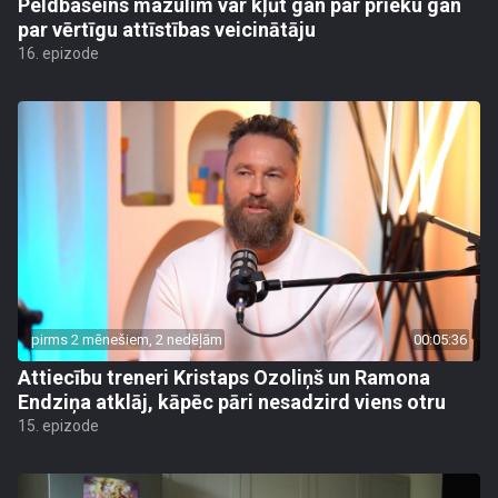
Peldbaseins mazulim var kļūt gan par prieku gan
par vērtīgu attīstības veicinātāju
16. epizode
pirms 2 mēnešiem, 2 nedēļām
00:05:36
Attiecību treneri Kristaps Ozoliņš un Ramona
Endziņa atklāj, kāpēc pāri nesadzird viens otru
15. epizode