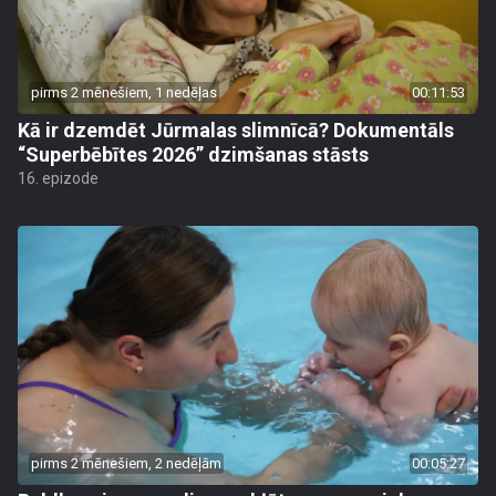
pirms 2 mēnešiem, 1 nedēļas
00:11:53
Kā ir dzemdēt Jūrmalas slimnīcā? Dokumentāls
“Superbēbītes 2026” dzimšanas stāsts
16. epizode
pirms 2 mēnešiem, 2 nedēļām
00:05:27