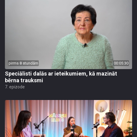
pirms 8 stundām
00:05:30
Speciālisti dalās ar ieteikumiem, kā mazināt
bērna trauksmi
7. epizode