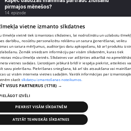
Kāpēc daudzas mammas pārtrauc zīdīšanu
pirmajos mēnešos?
14. epizode
 tīmekļa vietne izmanto sīkdatnes
 tīmekļa vietnē tiek izmantotas sīkdatnes, lai nodrošinātu un uzlabotu tīmek
nes darbību., nosūtītu personalizētu reklāmu un satura ģenerēšanai, veiktu
āmas un satura mērījumus, auditorijas datu apkopošanu, kā arī produktu izst
zlabošanu. Zemāk sniedzam informāciju par visām sīkdatnēm, kuras tiek
ntotas mūsu tīmekļa vietnēs. Sīkdatnes var atšķirties atkarībā no apmeklētā
rneta vietnes sadaļas. Lietotājam jebkurā brīdī ir iespēja piekrist, atteikties va
īt savu piekrišanu. Piekrišanas sniegšana, kā arī tās atsaukšana vai mainīša
ecas uz visām interneta vietnes sadaļām. Vairāk informācijas par izmantotaj
atnēm skatīt
sīkdatņu izmantošanas noteikumos.
ĪT VISUS PARTNERUS
(1718) →
pirms 2 mēnešiem, 4 nedēļām
00:07:20
PIELĀGOT IZVĒLI
Vai pasaules krīzes ietekmē lēmumu par bērnu
radīšanu?
PIEKRIST VISĀM SĪKDATNĒM
14. epizode
ATSTĀT TEHNISKĀS SĪKDATNES