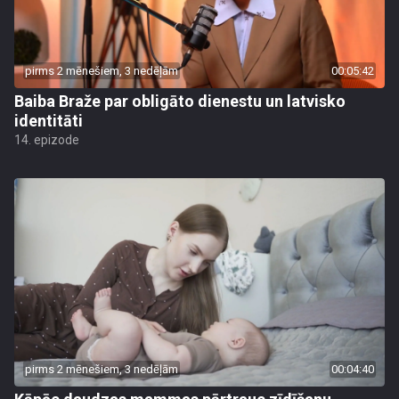
pirms 2 mēnešiem, 3 nedēļām
00:05:42
Baiba Braže par obligāto dienestu un latvisko
identitāti
14. epizode
pirms 2 mēnešiem, 3 nedēļām
00:04:40