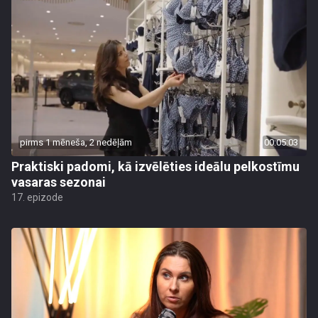
pirms 1 mēneša, 2 nedēļām
00:05:03
Praktiski padomi, kā izvēlēties ideālu pelkostīmu
vasaras sezonai
17. epizode