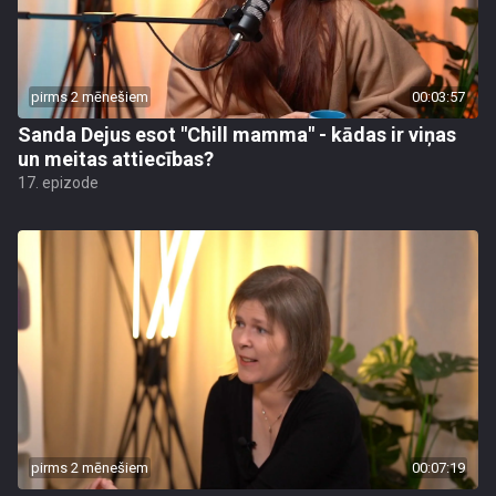
pirms 2 mēnešiem
00:03:57
Sanda Dejus esot "Chill mamma" - kādas ir viņas
un meitas attiecības?
17. epizode
pirms 2 mēnešiem
00:07:19