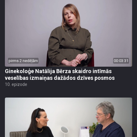
pirms 2 nedēļām
00:03:31
Ginekoloģe Natālija Bērza skaidro intīmās
veselības izmaiņas dažādos dzīves posmos
10. epizode