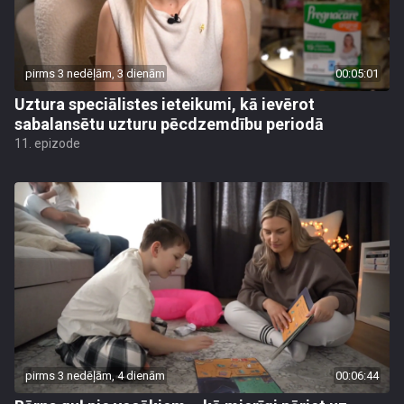
pirms 3 nedēļām, 3 dienām
00:05:01
Uztura speciālistes ieteikumi, kā ievērot
sabalansētu uzturu pēcdzemdību periodā
11. epizode
pirms 3 nedēļām, 4 dienām
00:06:44