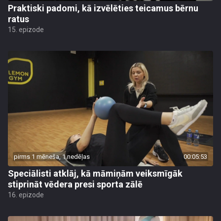
Praktiski padomi, kā izvēlēties teicamus bērnu
ratus
15. epizode
pirms 1 mēneša, 1 nedēļas
00:05:53
Speciālisti atklāj, kā māmiņām veiksmīgāk
stiprināt vēdera presi sporta zālē
16. epizode