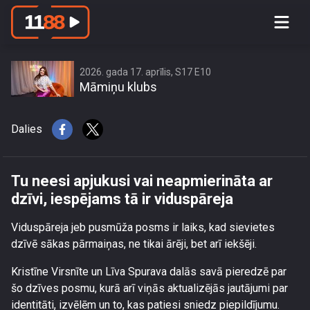
Tu neesi apjukusi vai neapmierināta ar
dzīvi, iespējams tā ir viduspāreja
2026. gada 17. aprīlis, S17 E10
Māmiņu klubs
Dalies
Tu neesi apjukusi vai neapmierināta ar
dzīvi, iespējams tā ir viduspāreja
Viduspāreja jeb pusmūža posms ir laiks, kad sievietes
dzīvē sākas pārmaiņas, ne tikai ārēji, bet arī iekšēji.
Kristīne Virsnīte un Līva Spurava dalās savā pieredzē par
šo dzīves posmu, kurā arī viņās aktualizējās jautājumi par
identitāti, izvēlēm un to, kas patiesi sniedz piepildījumu.