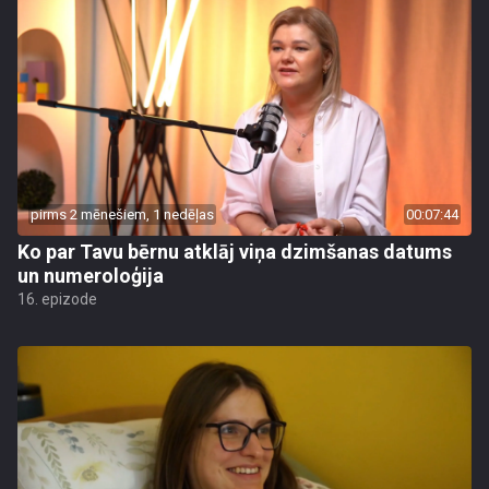
pirms 2 mēnešiem, 1 nedēļas
00:07:44
Ko par Tavu bērnu atklāj viņa dzimšanas datums
un numeroloģija
16. epizode