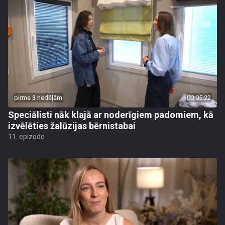
pirms 3 nedēļām
00:05:22
Speciālisti nāk klajā ar noderīgiem padomiem, kā
izvēlēties žalūzijas bērnistabai
11. epizode