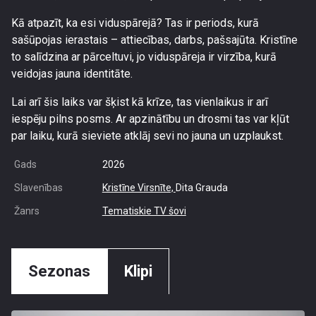
Kā atpazīt, ka esi viduspārejā? Tas ir periods, kurā
sašūpojas ierastais – attiecības, darbs, pašsajūta. Kristīne
to salīdzina ar pārceltuvi, jo viduspāreja ir virzība, kurā
veidojas jauna identitāte.
Lai arī šis laiks var šķist kā krīze, tas vienlaikus ir arī
iespēju pilns posms. Ar apzinātību un drosmi tas var kļūt
par laiku, kurā sieviete atklāj sevi no jauna un uzplaukst.
Gads
2026
Slavenības
Kristīne Virsnīte,
Dita Grauda
Žanrs
Tematiskie TV šovi
Sezonas
Klipi