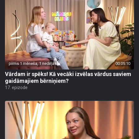
pirms 1 mēneša, 1 nedēļas
00:05:10
Vārdam ir spēks! Kā vecāki izvēlas vārdus saviem
gaidāmajiem bērniņiem?
17. epizode