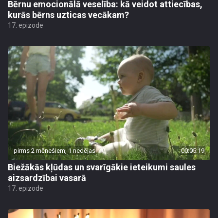
Bērnu emocionālā veselība: kā veidot attiecības,
kurās bērns uzticas vecākam?
17. epizode
pirms 2 mēnešiem, 1 nedēļas
00:05:19
Biežākās kļūdas un svarīgākie ieteikumi saules
aizsardzībai vasarā
17. epizode