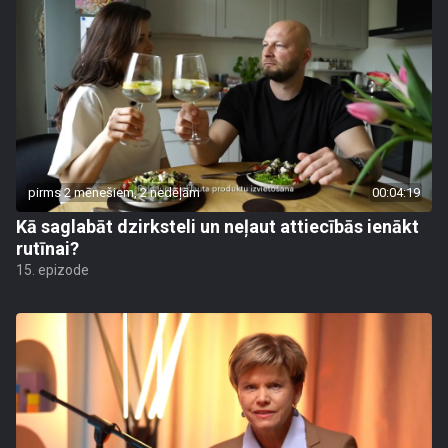
pirms 2 mēnešiem, 2 nedēļām
00:04:19
Kā saglabāt dzirksteli un neļaut attiecībās ienākt
rutīnai?
15. epizode