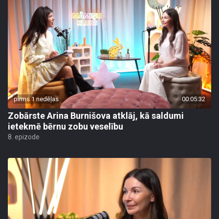
pirms 1 nedēļas
00:05:32
Zobārste Arina Burnišova atklāj, kā saldumi
ietekmē bērnu zobu veselību
8. epizode