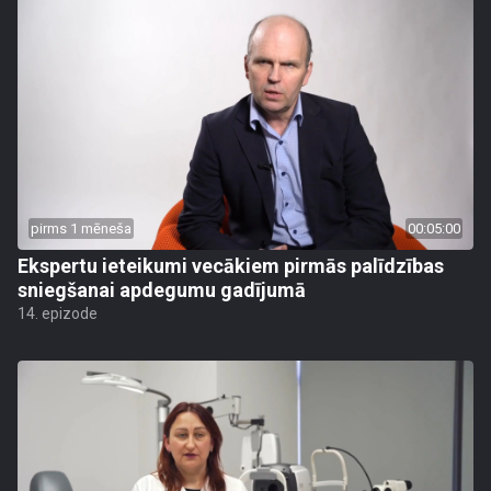
pirms 1 mēneša
00:05:00
Ekspertu ieteikumi vecākiem pirmās palīdzības
sniegšanai apdegumu gadījumā
14. epizode