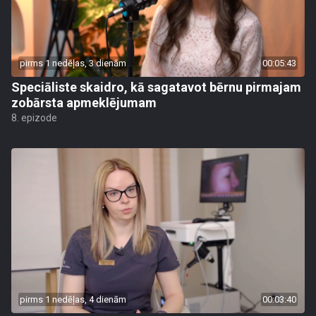
pirms 1 nedēļas, 3 dienām
00:05:43
Speciāliste skaidro, kā sagatavot bērnu pirmajam
zobārsta apmeklējumam
8. epizode
pirms 1 nedēļas, 4 dienām
00:03:40