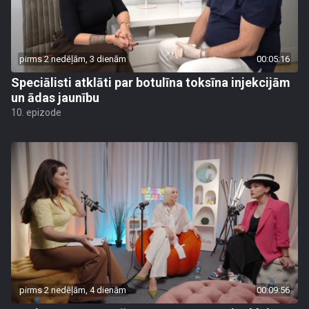
pirms 2 nedēļām, 3 dienām
00:05:16
Speciālisti atklāti par botulīna toksīna injekcijām
un ādas jaunību
10. epizode
pirms 2 nedēļām, 4 dienām
00:09:56