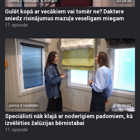
pirms 2 nedēļām, 6 dienām
00:04:36
Gulēt kopā ar vecākiem vai tomēr ne? Daktere
sniedz risinājumus mazuļa veselīgam miegam
11. epizode
pirms 3 nedēļām
00:05:22
Speciālisti nāk klajā ar noderīgiem padomiem, kā
izvēlēties žalūzijas bērnistabai
11. epizode