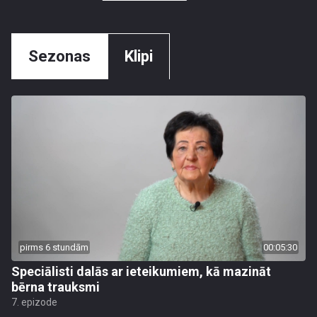
Sezonas
Klipi
pirms 6 stundām
00:05:30
Speciālisti dalās ar ieteikumiem, kā mazināt
bērna trauksmi
7. epizode