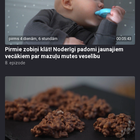
pirms 4 dienām, 6 stundām
00:05:43
Pirmie zobiņi klāt! Noderīgi padomi jaunajiem
vecākiem par mazuļu mutes veselību
8. epizode