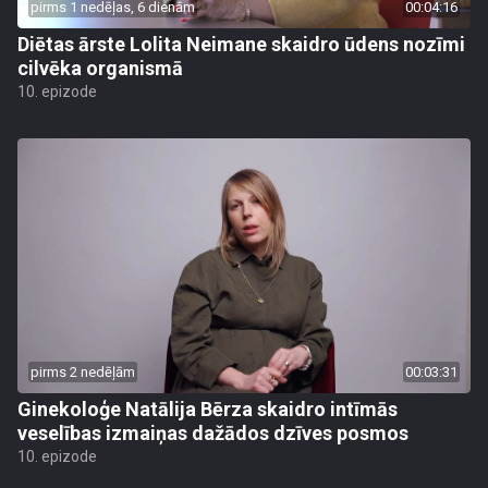
pirms 1 nedēļas, 6 dienām
00:04:16
Diētas ārste Lolita Neimane skaidro ūdens nozīmi
cilvēka organismā
10. epizode
pirms 2 nedēļām
00:03:31
Ginekoloģe Natālija Bērza skaidro intīmās
veselības izmaiņas dažādos dzīves posmos
10. epizode