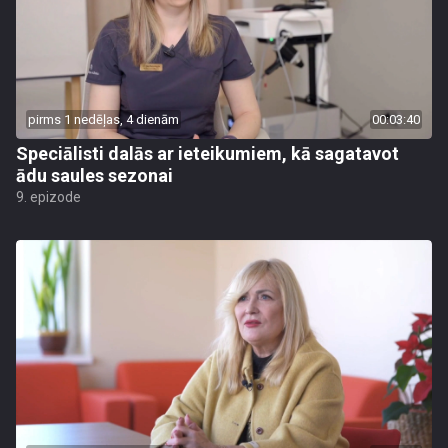
pirms 1 nedēļas, 4 dienām
00:03:40
Speciālisti dalās ar ieteikumiem, kā sagatavot
ādu saules sezonai
9. epizode