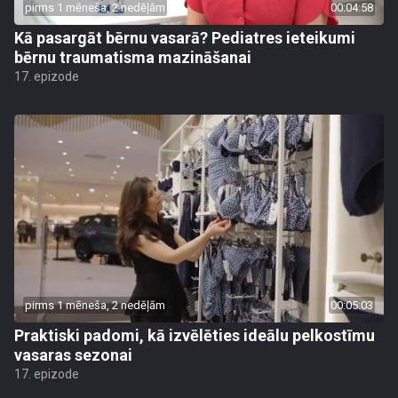
pirms 1 mēneša, 2 nedēļām
00:04:58
Kā pasargāt bērnu vasarā? Pediatres ieteikumi
bērnu traumatisma mazināšanai
17. epizode
pirms 1 mēneša, 2 nedēļām
00:05:03
Praktiski padomi, kā izvēlēties ideālu pelkostīmu
vasaras sezonai
17. epizode