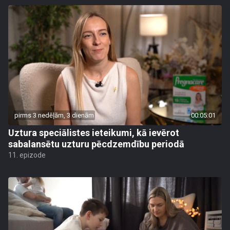
pirms 3 nedēļām, 3 dienām
00:05:01
Uztura speciālistes ieteikumi, kā ievērot
sabalansētu uzturu pēcdzemdību periodā
11. epizode