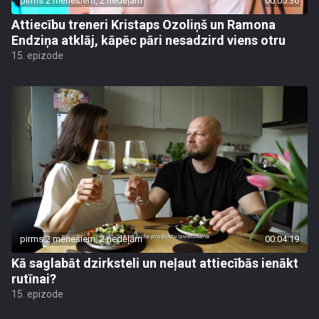
pirms 2 mēnešiem, 2 nedēļām
00:05:36
Attiecību treneri Kristaps Ozoliņš un Ramona
Endziņa atklāj, kāpēc pāri nesadzird viens otru
15. epizode
pirms 2 mēnešiem, 2 nedēļām
00:04:19
Kā saglabāt dzirksteli un neļaut attiecībās ienākt
rutīnai?
15. epizode