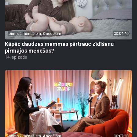
pirms 2 mēnešiem, 3 nedēļām
00:04:40
Kāpēc daudzas mammas pārtrauc zīdīšanu
pirmajos mēnešos?
14. epizode
pirms 2 mēnešiem, 4 nedēļām
00:07:20