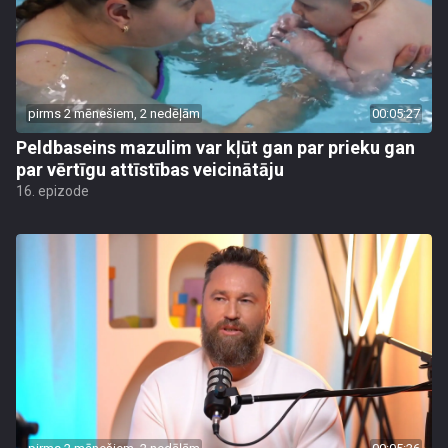
pirms 2 mēnešiem, 2 nedēļām
00:05:27
Peldbaseins mazulim var kļūt gan par prieku gan
par vērtīgu attīstības veicinātāju
16. epizode