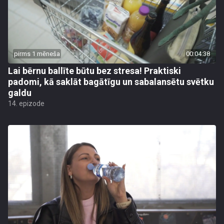
pirms 1 mēneša
00:04:38
Lai bērnu ballīte būtu bez stresa! Praktiski
padomi, kā saklāt bagātīgu un sabalansētu svētku
galdu
14. epizode