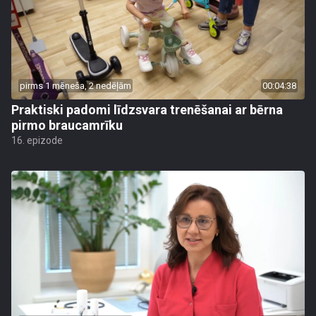
pirms 1 mēneša, 2 nedēļām
00:04:38
Praktiski padomi līdzsvara trenēšanai ar bērna
pirmo braucamrīku
16. epizode