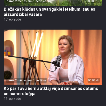
pirms 2 mēnešiem, 1 nedēļas
00:05:19
Biežākās kļūdas un svarīgākie ieteikumi saules
aizsardzībai vasarā
17. epizode
pirms 2 mēnešiem, 1 nedēļas
00:07:44
Ko par Tavu bērnu atklāj viņa dzimšanas datums
un numeroloģija
16. epizode