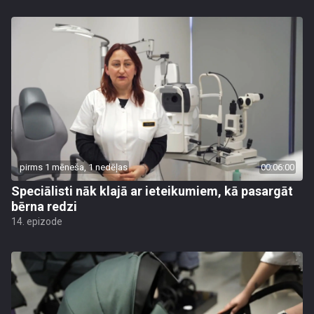
pirms 1 mēneša, 1 nedēļas
00:06:00
Speciālisti nāk klajā ar ieteikumiem, kā pasargāt
bērna redzi
14. epizode