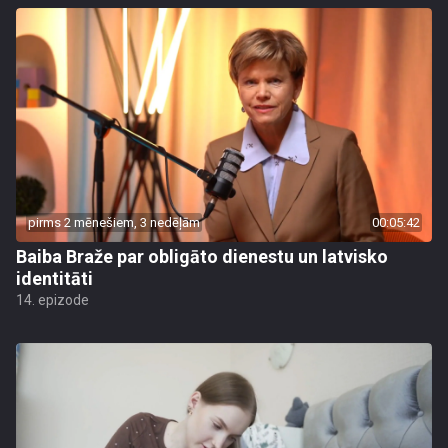
pirms 2 mēnešiem, 3 nedēļām
00:05:42
Baiba Braže par obligāto dienestu un latvisko
identitāti
14. epizode