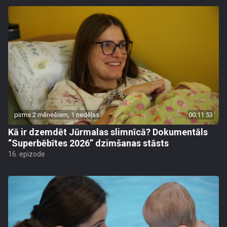
pirms 2 mēnešiem, 1 nedēļas
00:11:53
Kā ir dzemdēt Jūrmalas slimnīcā? Dokumentāls
“Superbēbītes 2026” dzimšanas stāsts
16. epizode