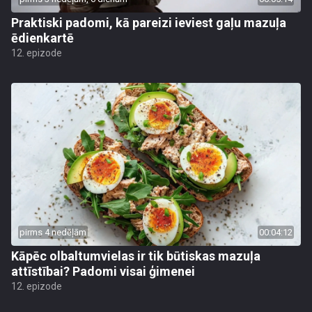
Praktiski padomi, kā pareizi ieviest gaļu mazuļa
ēdienkartē
12. epizode
pirms 4 nedēļām
00:04:12
Kāpēc olbaltumvielas ir tik būtiskas mazuļa
attīstībai? Padomi visai ģimenei
12. epizode