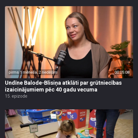
pirms 1 mēneša, 2 nedēļām
00:05:08
Undīne Balode-Blisiņa atklāti par grūtniecības
izaicinājumiem pēc 40 gadu vecuma
15. epizode