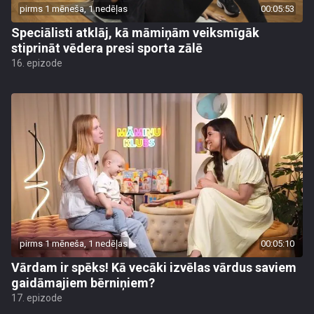
pirms 1 mēneša, 1 nedēļas
00:05:53
Speciālisti atklāj, kā māmiņām veiksmīgāk
stiprināt vēdera presi sporta zālē
16. epizode
pirms 1 mēneša, 1 nedēļas
00:05:10
Vārdam ir spēks! Kā vecāki izvēlas vārdus saviem
gaidāmajiem bērniņiem?
17. epizode