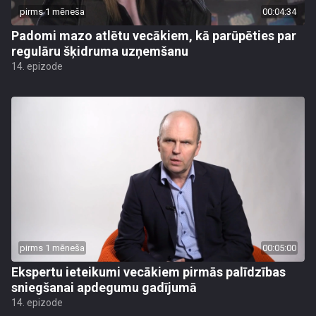
pirms 1 mēneša
00:04:34
Padomi mazo atlētu vecākiem, kā parūpēties par
regulāru šķidruma uzņemšanu
14. epizode
pirms 1 mēneša
00:05:00
Ekspertu ieteikumi vecākiem pirmās palīdzības
sniegšanai apdegumu gadījumā
14. epizode