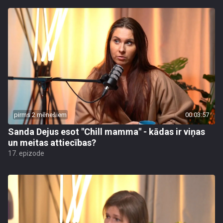
pirms 2 mēnešiem
00:03:57
Sanda Dejus esot "Chill mamma" - kādas ir viņas
un meitas attiecības?
17. epizode