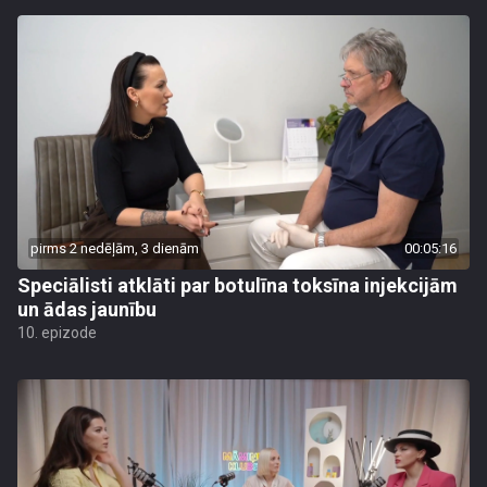
pirms 2 nedēļām, 3 dienām
00:05:16
Speciālisti atklāti par botulīna toksīna injekcijām
un ādas jaunību
10. epizode