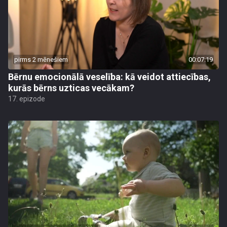
pirms 2 mēnešiem
00:07:19
Bērnu emocionālā veselība: kā veidot attiecības,
kurās bērns uzticas vecākam?
17. epizode