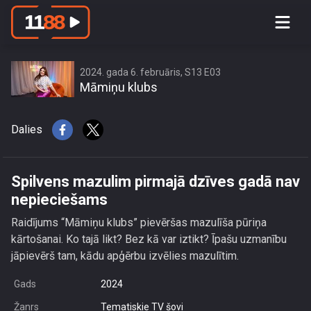
Spilvens mazulim pirmajā dzīves gadā
nav nepieciešams
2024. gada 6. februāris, S13 E03
Māmiņu klubs
Dalies
Spilvens mazulim pirmajā dzīves gadā nav
nepieciešams
Raidījums “Māmiņu klubs” pievēršas mazulīša pūriņa
kārtošanai. Ko tajā likt? Bez kā var iztikt? Īpašu uzmanību
jāpievērš tam, kādu apģērbu izvēlies mazulītim.
Gads
2024
Žanrs
Tematiskie TV šovi