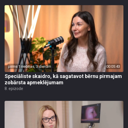
pirms 1 nedēļas, 3 dienām
00:05:43
Speciāliste skaidro, kā sagatavot bērnu pirmajam
zobārsta apmeklējumam
8. epizode