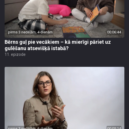
pirms 3 nedēļām, 4 dienām
00:06:44
Bērns guļ pie vecākiem – kā mierīgi pāriet uz
gulēšanu atsevišķā istabā?
11. epizode
pirms 3 nedēļām, 6 dienām
00:05:14