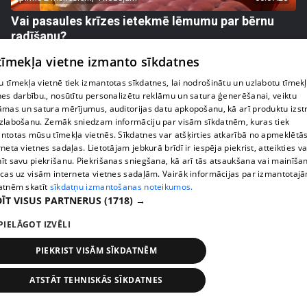
Vai pasaules krīzes ietekmē lēmumu par bērnu
radīšanu?
14. epizode
 tīmekļa vietne izmanto sīkdatnes
 tīmekļa vietnē tiek izmantotas sīkdatnes, lai nodrošinātu un uzlabotu tīmek
nes darbību., nosūtītu personalizētu reklāmu un satura ģenerēšanai, veiktu
āmas un satura mērījumus, auditorijas datu apkopošanu, kā arī produktu izst
zlabošanu. Zemāk sniedzam informāciju par visām sīkdatnēm, kuras tiek
ntotas mūsu tīmekļa vietnēs. Sīkdatnes var atšķirties atkarībā no apmeklētā
rneta vietnes sadaļas. Lietotājam jebkurā brīdī ir iespēja piekrist, atteikties va
īt savu piekrišanu. Piekrišanas sniegšana, kā arī tās atsaukšana vai mainīša
ecas uz visām interneta vietnes sadaļām. Vairāk informācijas par izmantotaj
atnēm skatīt
sīkdatņu izmantošanas noteikumos.
ĪT VISUS PARTNERUS
(1718) →
PIELĀGOT IZVĒLI
pirms 3 mēnešiem
00:06:24
Grila sezonā lieliski iespējams ievērot veselīga
PIEKRIST VISĀM SĪKDATNĒM
uztura principus
ATSTĀT TEHNISKĀS SĪKDATNES
13. epizode