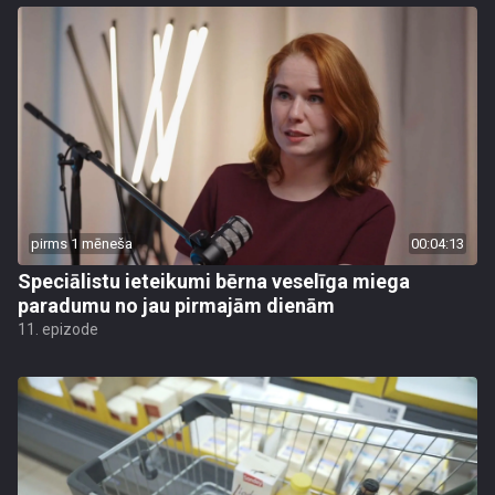
pirms 1 mēneša
00:04:13
Speciālistu ieteikumi bērna veselīga miega
paradumu no jau pirmajām dienām
11. epizode