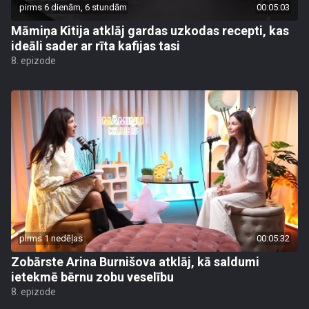
pirms 6 dienām, 6 stundām
00:05:03
Māmiņa Kitija atklāj gardas uzkodas recepti, kas
ideāli sader ar rīta kafijas tasi
8. epizode
pirms 1 nedēļas
00:05:32
Zobārste Arina Burnišova atklāj, kā saldumi
ietekmē bērnu zobu veselību
8. epizode