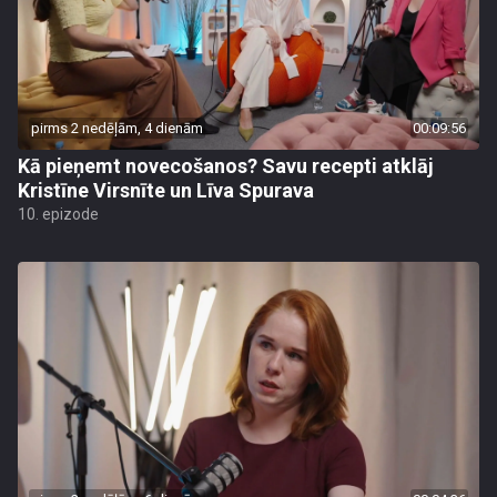
pirms 2 nedēļām, 4 dienām
00:09:56
Kā pieņemt novecošanos? Savu recepti atklāj
Kristīne Virsnīte un Līva Spurava
10. epizode