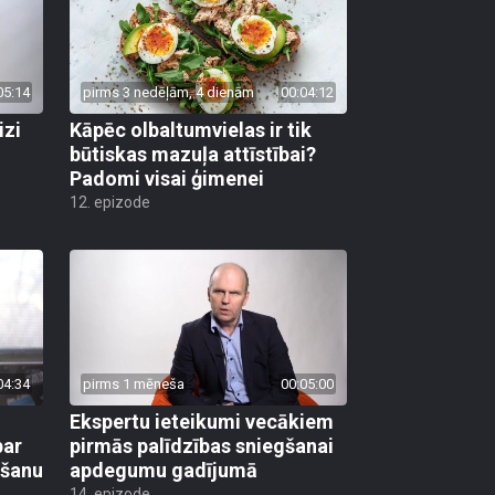
05:14
pirms 3 nedēļām, 4 dienām
00:04:12
izi
Kāpēc olbaltumvielas ir tik
būtiskas mazuļa attīstībai?
Padomi visai ģimenei
12. epizode
04:34
pirms 1 mēneša
00:05:00
Ekspertu ieteikumi vecākiem
par
pirmās palīdzības sniegšanai
mšanu
apdegumu gadījumā
14. epizode