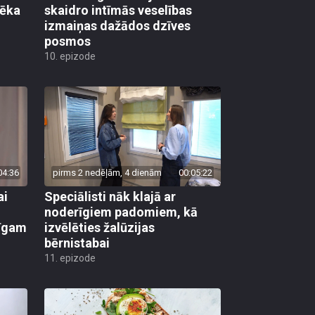
vēka
skaidro intīmās veselības
izmaiņas dažādos dzīves
posmos
10. epizode
04:36
pirms 2 nedēļām, 4 dienām
00:05:22
ai
Speciālisti nāk klajā ar
noderīgiem padomiem, kā
līgam
izvēlēties žalūzijas
bērnistabai
11. epizode