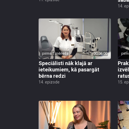
14. e
pirms 1 mēneša
00:06:00
pirm
Speciālisti nāk klajā ar
Prak
ieteikumiem, kā pasargāt
izvē
bērna redzi
ratu
14. epizode
15. e