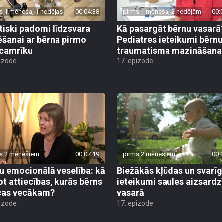
s 1 mēneša, 1 nedēļas
00:04:38
pirms 1 mēneša, 2 nedēļām
00:
tiski padomi līdzsvara
Kā pasargāt bērnu vasarā
ēšanai ar bērna pirmo
Pediatres ieteikumi bērn
camrīku
traumatisma mazināšana
pizode
17. epizode
s 2 mēnešiem
00:07:19
pirms 2 mēnešiem
00:
u emocionālā veselība: kā
Biežākās kļūdas un svarī
ot attiecības, kurās bērns
ieteikumi saules aizsardz
cas vecākam?
vasarā
pizode
17. epizode