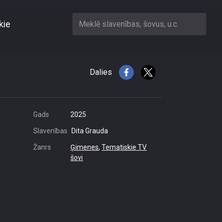
kie
Meklē slavenības, šovus, u.c.
kartē
Dalies
Gads
2025
Slavenības
Dita Grauda
Žanrs
Ģimenes
,
Tematiskie TV
šovi