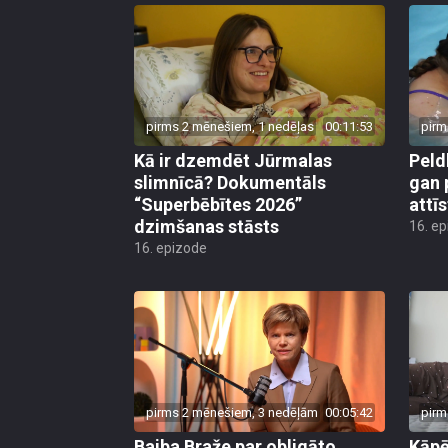
pirms 2 mēnešiem, 1 nedēļas
00:11:53
pirm
Kā ir dzemdēt Jūrmalas
Peld
slimnīcā? Dokumentāls
gan 
“Superbēbītes 2026”
attī
dzimšanas stāsts
16. e
16. epizode
pirms 2 mēnešiem, 3 nedēļām
00:05:42
pirm
Baiba Braže par obligāto
Kāp