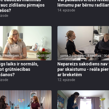
rauc zīdīšanu pirmajos
lēmumu par bērnu radīša
ešos?
14. epizode
pizode
s 3 mēnešiem
00:05:00
pirms 3 mēnešiem, 1 nedēļas
00:
lgs laiks ir normāls,
Nepareizs sakodiens nav 
ot grūtniecības
par skaistumu - reāla pie
āšanos?
ar breketēm
pizode
12. epizode