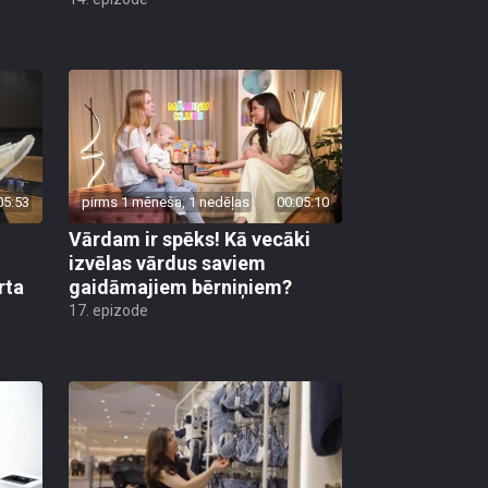
05:53
pirms 1 mēneša, 1 nedēļas
00:05:10
Vārdam ir spēks! Kā vecāki
izvēlas vārdus saviem
rta
gaidāmajiem bērniņiem?
17. epizode