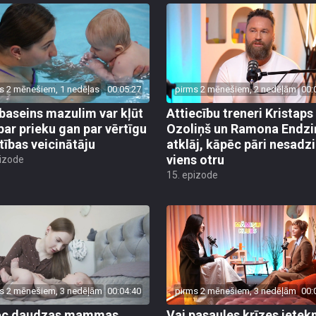
s 2 mēnešiem, 1 nedēļas
00:05:27
pirms 2 mēnešiem, 2 nedēļām
00:
baseins mazulim var kļūt
Attiecību treneri Kristaps
par prieku gan par vērtīgu
Ozoliņš un Ramona Endzi
stības veicinātāju
atklāj, kāpēc pāri nesadz
viens otru
pizode
15. epizode
s 2 mēnešiem, 3 nedēļām
00:04:40
pirms 2 mēnešiem, 3 nedēļām
00:
ēc daudzas mammas
Vai pasaules krīzes iete