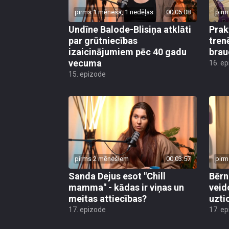
pirms 1 mēneša, 1 nedēļas
00:05:08
pirm
Undīne Balode-Blisiņa atklāti
Prak
par grūtniecības
tren
izaicinājumiem pēc 40 gadu
brau
vecuma
16. e
15. epizode
pirms 2 mēnešiem
00:03:57
pirm
Sanda Dejus esot "Chill
Bērn
mamma" - kādas ir viņas un
veid
meitas attiecības?
uzti
17. epizode
17. e