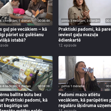
s 3 nedēļām, 1 dienas
00:06:44
pirms 3 nedēļām, 3 dienām
00:
s guļ pie vecākiem – kā
Praktiski padomi, kā pare
īgi pāriet uz gulēšanu
ieviest gaļu mazuļa
višķā istabā?
ēdienkartē
pizode
12. epizode
s 4 nedēļām, 1 dienas
00:04:38
pirms 1 mēneša
00:
bērnu ballīte būtu bez
Padomi mazo atlētu
sa! Praktiski padomi, kā
vecākiem, kā parūpēties 
āt bagātīgu un
regulāru šķidruma uzņe
lansētu svētku galdu
14. epizode