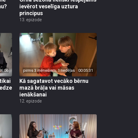
nu?
ievērot veselīga uztura
principus
13. epizode
06:06
pirms 3 mēnešiem, 1 nedēļas
00:05:31
tikai
Kā sagatavot vecāko bērnu
redze
mazā brāļa vai māsas
ienākšanai
12. epizode