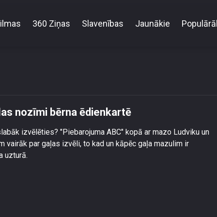
ilmas
360 Ziņas
Slavenības
Jaunākie
Populārā
ebarojuma ABC\": Viss par gaļas nozīmi bērna ēdien
ļas nozīmi bērna ēdienkartē
islabāk izvēlēties? "Piebarojuma ABC" kopā ar mazo Ludviku un
airāk par gaļas izvēli, to kad un kāpēc gaļa mazulim ir
a uzturā.