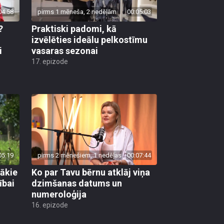
04:58
pirms 1 mēneša, 2 nedēļām
00:05:03
?
Praktiski padomi, kā
u
izvēlēties ideālu pelkostīmu
i
vasaras sezonai
17. epizode
05:19
pirms 2 mēnešiem, 1 nedēļas
00:07:44
gākie
Ko par Tavu bērnu atklāj viņa
ībai
dzimšanas datums un
numeroloģija
16. epizode