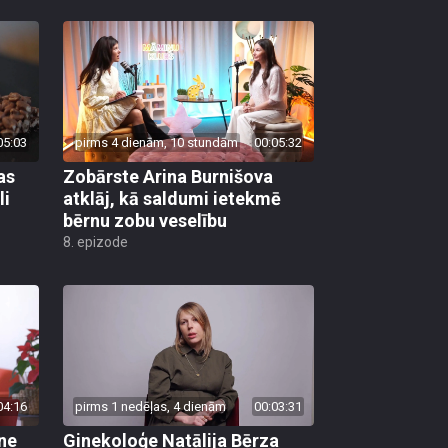
05:03
pirms 4 dienām, 10 stundām
00:05:32
as
Zobārste Arina Burnišova
li
atklāj, kā saldumi ietekmē
bērnu zobu veselību
8. epizode
04:16
pirms 1 nedēļas, 4 dienām
00:03:31
ane
Ginekoloģe Natālija Bērza