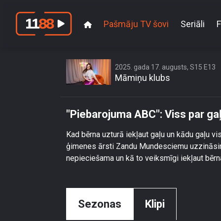
Pašmāju TV šovi
Seriāli
F
\"Pi
2025. gada 17. augusts, S15 E13
Māmiņu klubs
"Piebarojuma ABC": Viss par ga
Kad bērna uzturā iekļaut gaļu un kādu gaļu v
ģimenes ārsti Zandu Mundesciemu uzzināsim v
nepieciešama un kā to veiksmīgi iekļaut bērn
Sezonas
Klipi