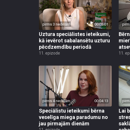
pirms 3 nedēļām
00:05:01
pirm
Uztura speciālistes ieteikumi,
Bērn
kā ievērot sabalansētu uzturu
mier
pēcdzemdību periodā
atse
11. epizode
11. e
pirms 4 nedēļām
00:04:13
pirm
Speciālistu ieteikumi bērna
Lai 
veselīga miega paradumu no
stre
jau pirmajām dienām
sakl
saba
11. epizode