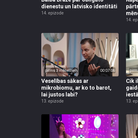
dienestu un latvisko identitāti
pārt
mēn
14. epizode
14. e
pirms 3 mēnešiem
00:07:06
pirm
Veselības sākas ar
Cik i
mikrobiomu, ar ko to barot,
gaid
lai justos labi?
iest
13. epizode
13. e