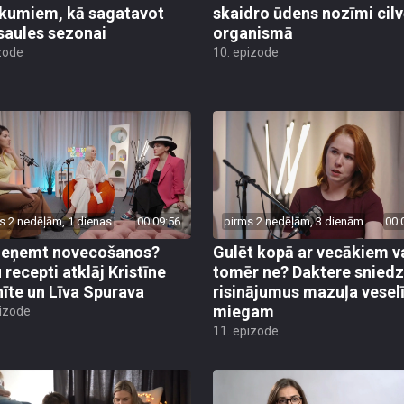
ikumiem, kā sagatavot
skaidro ūdens nozīmi cil
saules sezonai
organismā
zode
10. epizode
s 2 nedēļām, 1 dienas
00:09:56
pirms 2 nedēļām, 3 dienām
00:
ieņemt novecošanos?
Gulēt kopā ar vecākiem v
 recepti atklāj Kristīne
tomēr ne? Daktere sniedz
nīte un Līva Spurava
risinājumus mazuļa vese
miegam
pizode
11. epizode