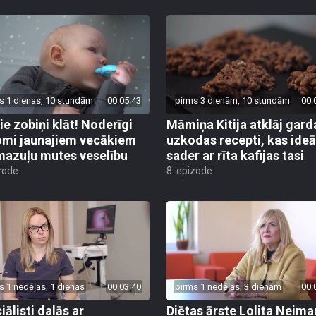
s 1 dienas, 10 stundām
00:05:43
pirms 3 dienām, 10 stundām
00:
ie zobiņi klāt! Noderīgi
Māmiņa Kitija atklāj gard
mi jaunajiem vecākiem
uzkodas recepti, kas ideā
mazuļu mutes veselību
sader ar rīta kafijas tasi
zode
8. epizode
s 1 nedēļas, 1 dienas
00:03:40
pirms 1 nedēļas, 3 dienām
00:
iālisti dalās ar
Diētas ārste Lolita Neim