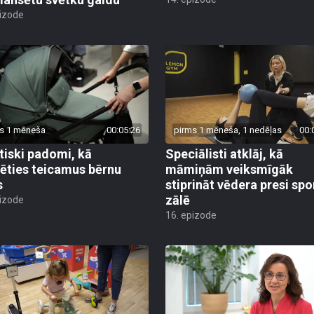
pizode
s 1 mēneša
00:05:26
pirms 1 mēneša, 1 nedēļas
00:
tiski padomi, kā
Speciālisti atklāj, kā
lēties teicamus bērnu
māmiņām veiksmīgāk
s
stiprināt vēdera presi spo
zālē
pizode
16. epizode