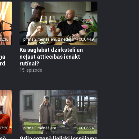
05:36
pirms 2 mēnešiem, 2 nedēļām
00:04:19
Kā saglabāt dzirksteli un
ņa
neļaut attiecībās ienākt
ird
rutīnai?
15. epizode
07:20
pirms 3 mēnešiem
00:06:24
kmē
Grila sezonā lieliski iespējams