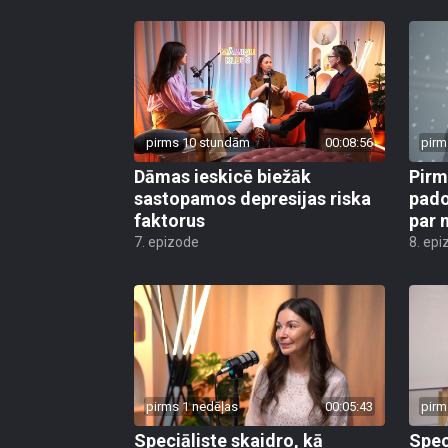
pirms 10 stundām
00:08:56
pirm
Dāmas ieskicē biežāk
Pirm
sastopamos depresijas riska
pado
faktorus
par 
7. epizode
8. epi
pirms 1 nedēļas
00:05:43
pirm
Speciāliste skaidro, kā
Spec