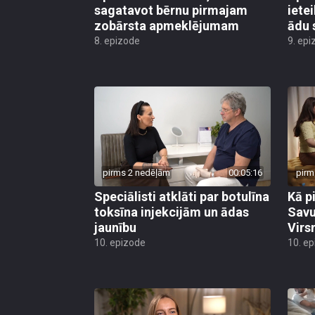
sagatavot bērnu pirmajam
iete
zobārsta apmeklējumam
ādu 
8. epizode
9. epi
pirms 2 nedēļām
00:05:16
pirm
Speciālisti atklāti par botulīna
Kā p
toksīna injekcijām un ādas
Savu
jaunību
Virs
10. epizode
10. e