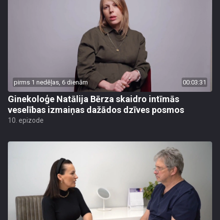
pirms 1 nedēļas, 6 dienām
00:03:31
Ginekoloģe Natālija Bērza skaidro intīmās
veselības izmaiņas dažādos dzīves posmos
10. epizode