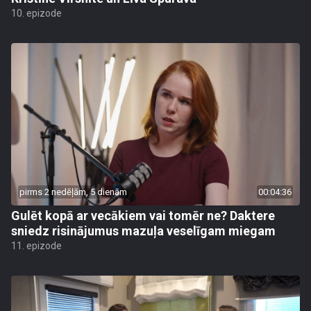
10. epizode
pirms 2 nedēļām, 5 dienām
00:04:36
Gulēt kopā ar vecākiem vai tomēr ne? Daktere
sniedz risinājumus mazuļa veselīgam miegam
11. epizode