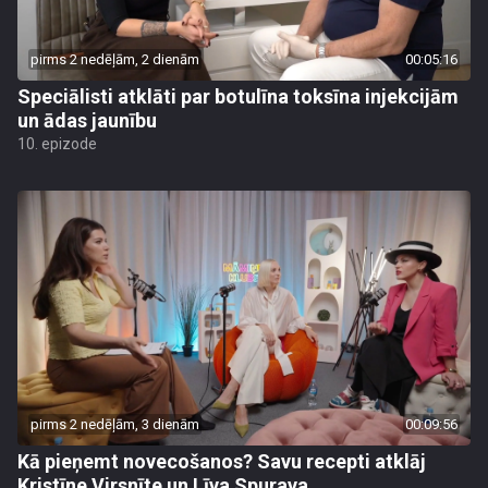
pirms 2 nedēļām, 2 dienām
00:05:16
Speciālisti atklāti par botulīna toksīna injekcijām
un ādas jaunību
10. epizode
pirms 2 nedēļām, 3 dienām
00:09:56
Kā pieņemt novecošanos? Savu recepti atklāj
Kristīne Virsnīte un Līva Spurava