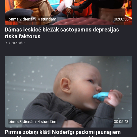
pirms 2 dienām, 4 stundām
00:08:56
Dāmas ieskicē biežāk sastopamos depresijas
riska faktorus
7. epizode
pirms 3 dienām, 4 stundām
00:05:43
Pirmie zobiņi klāt! Noderīgi padomi jaunajiem