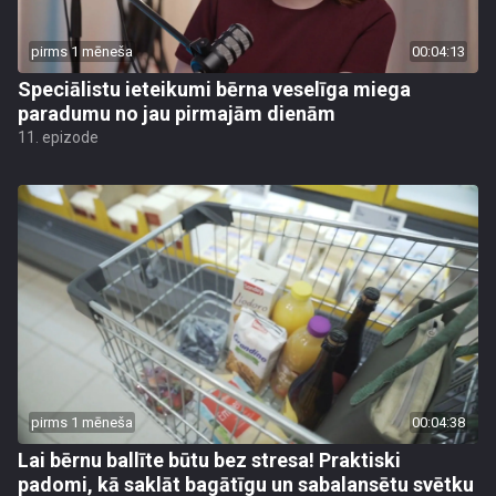
pirms 1 mēneša
00:04:13
Speciālistu ieteikumi bērna veselīga miega
paradumu no jau pirmajām dienām
11. epizode
pirms 1 mēneša
00:04:38
Lai bērnu ballīte būtu bez stresa! Praktiski
padomi, kā saklāt bagātīgu un sabalansētu svētku