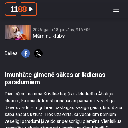
Imunitāte ģimenē sākas ar ikdienas
paradumiem
2026. gada 18. janvāris, S16 E06
Māmiņu klubs
Dalies
Imunitāte ģimenē sākas ar ikdienas
paradumiem
Divu bērnu mamma Kristīne kopā ar Jekaterīnu Āboliņu
skaidro, ka imunitātes stiprināšanas pamats ir veselīgs
dzīvesveids – regulāras pastaigas svaigā gaisā, kustība un
sabalansēts uzturs. Tiek uzsvērts, ka vecākiem bērniem
veselīgi paradumi jāveido ar personīgu piemēru. Vienlaikus