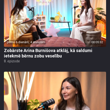
pirms 6 dienām, 4 stundām
00:05:32
Zobārste Arina Burnišova atklāj, kā saldumi
ietekmē bērnu zobu veselību
8. epizode