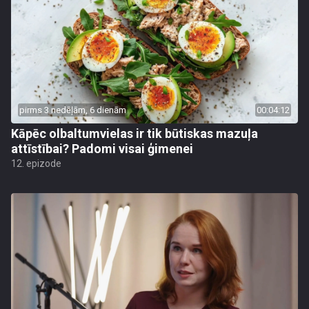
pirms 3 nedēļām, 6 dienām
00:04:12
Kāpēc olbaltumvielas ir tik būtiskas mazuļa
attīstībai? Padomi visai ģimenei
12. epizode