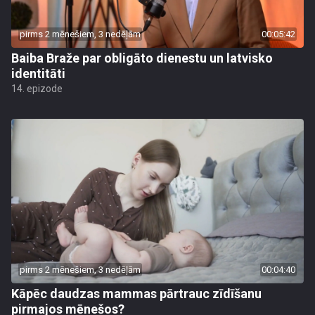
pirms 2 mēnešiem, 3 nedēļām
00:05:42
Baiba Braže par obligāto dienestu un latvisko
identitāti
14. epizode
pirms 2 mēnešiem, 3 nedēļām
00:04:40
Kāpēc daudzas mammas pārtrauc zīdīšanu
pirmajos mēnešos?