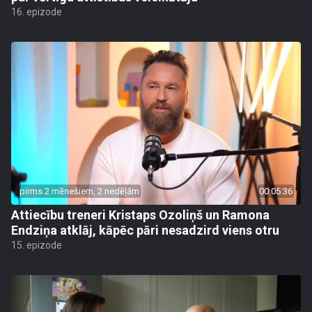
16. epizode
pirms 2 mēnešiem, 2 nedēļām
00:05:36
Attiecību treneri Kristaps Ozoliņš un Ramona
Endziņa atklāj, kāpēc pāri nesadzird viens otru
15. epizode