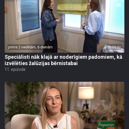
pirms 2 nedēļām, 6 dienām
00:05:22
Speciālisti nāk klajā ar noderīgiem padomiem, kā
izvēlēties žalūzijas bērnistabai
11. epizode