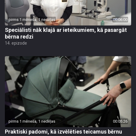
pirms 1 mēneša, 1 nedēļas
00:06:00
Speciālisti nāk klajā ar ieteikumiem, kā pasargāt
bērna redzi
14. epizode
pirms 1 mēneša, 1 nedēļas
00:05:26
Praktiski padomi, kā izvēlēties teicamus bērnu