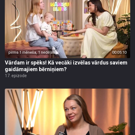
pirms 1 mēneša, 1 nedēļas
00:05:10
Vārdam ir spēks! Kā vecāki izvēlas vārdus saviem
gaidāmajiem bērniņiem?
17. epizode