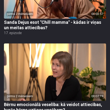
pirms 2 mēnešiem
00:03:57
Sanda Dejus esot "Chill mamma" - kādas ir viņas
un meitas attiecības?
17. epizode
pirms 2 mēnešiem
00:07:19
Bērnu emocionālā veselība: kā veidot attiecības,
kurās bērns uzticas vecākam?