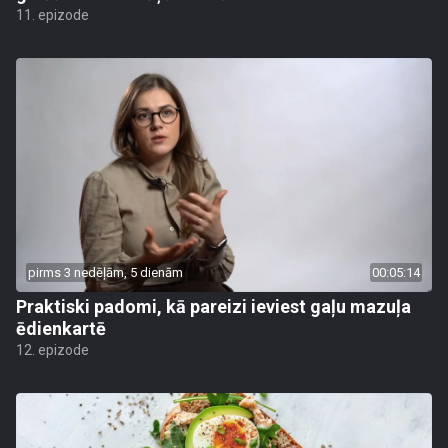
11. epizode
pirms 3 nedēļām, 5 dienām
00:05:14
Praktiski padomi, kā pareizi ieviest gaļu mazuļa
ēdienkartē
12. epizode