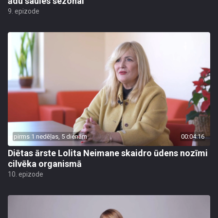
ādu saules sezonai
9. epizode
pirms 1 nedēļas, 5 dienām
00:04:16
Diētas ārste Lolita Neimane skaidro ūdens nozīmi
cilvēka organismā
10. epizode