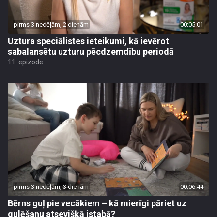
pirms 3 nedēļām, 2 dienām
00:05:01
Uztura speciālistes ieteikumi, kā ievērot
sabalansētu uzturu pēcdzemdību periodā
11. epizode
pirms 3 nedēļām, 3 dienām
00:06:44
Bērns guļ pie vecākiem – kā mierīgi pāriet uz
gulēšanu atsevišķā istabā?