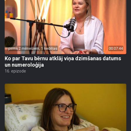
pirms 2 mēnešiem, 1 nedēļas
00:07:44
Ko par Tavu bērnu atklāj viņa dzimšanas datums
un numeroloģija
16. epizode