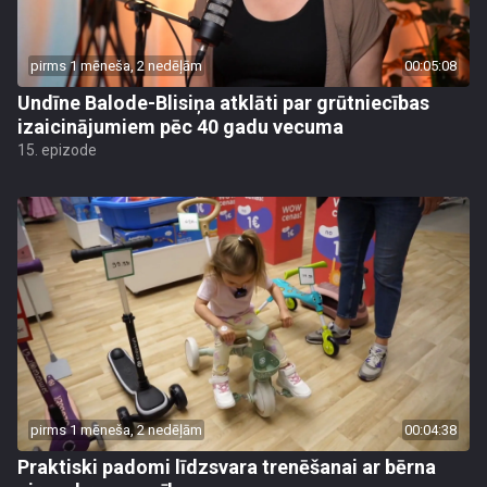
pirms 1 mēneša, 2 nedēļām
00:05:08
Undīne Balode-Blisiņa atklāti par grūtniecības
izaicinājumiem pēc 40 gadu vecuma
15. epizode
pirms 1 mēneša, 2 nedēļām
00:04:38
Praktiski padomi līdzsvara trenēšanai ar bērna