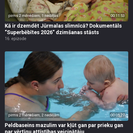
pirms 2 mēnešiem, 1 nedēļas
00:11:53
Kā ir dzemdēt Jūrmalas slimnīcā? Dokumentāls
“Superbēbītes 2026” dzimšanas stāsts
16. epizode
pirms 2 mēnešiem, 2 nedēļām
00:05:27
Peldbaseins mazulim var kļūt gan par prieku gan
par vērtīgu attīstības veicinātāju