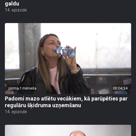
galdu
14. epizode
pirms 1 mēneša
00:04:34
Padomi mazo atlētu vecākiem, kā parūpēties par
regulāru šķidruma uzņemšanu
14. epizode