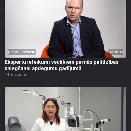
pirms 1 mēneša
00:05:00
Ekspertu ieteikumi vecākiem pirmās palīdzības
sniegšanai apdegumu gadījumā
14. epizode