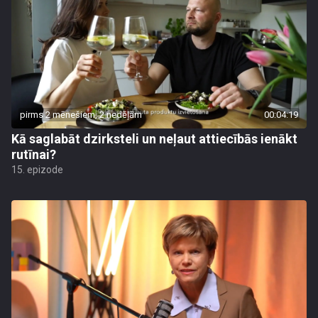
pirms 2 mēnešiem, 2 nedēļām
00:04:19
Kā saglabāt dzirksteli un neļaut attiecībās ienākt
rutīnai?
15. epizode