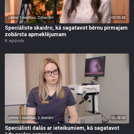
pirms 1 nedēļas, 2 dienām
00:05:43
Speciāliste skaidro, kā sagatavot bērnu pirmajam
zobārsta apmeklējumam
8. epizode
pirms 1 nedēļas, 3 dienām
00:03:40
Speciālisti dalās ar ieteikumiem, kā sagatavot