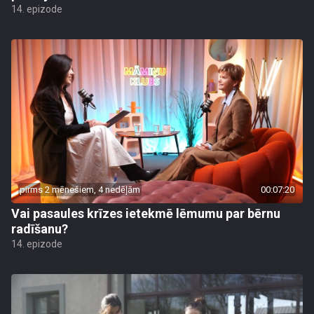
14. epizode
pirms 2 mēnešiem, 4 nedēļām
00:07:20
Vai pasaules krīzes ietekmē lēmumu par bērnu
radīšanu?
14. epizode