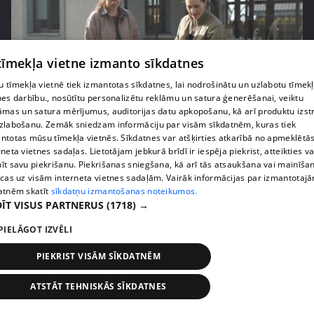
 tīmekļa vietne izmanto sīkdatnes
 tīmekļa vietnē tiek izmantotas sīkdatnes, lai nodrošinātu un uzlabotu tīmek
nes darbību., nosūtītu personalizētu reklāmu un satura ģenerēšanai, veiktu
āmas un satura mērījumus, auditorijas datu apkopošanu, kā arī produktu izst
pirms 3 mēnešiem
00:06:24
zlabošanu. Zemāk sniedzam informāciju par visām sīkdatnēm, kuras tiek
Grila sezonā lieliski iespējams ievērot veselīga
ntotas mūsu tīmekļa vietnēs. Sīkdatnes var atšķirties atkarībā no apmeklētā
uztura principus
rneta vietnes sadaļas. Lietotājam jebkurā brīdī ir iespēja piekrist, atteikties va
īt savu piekrišanu. Piekrišanas sniegšana, kā arī tās atsaukšana vai mainīša
13. epizode
ecas uz visām interneta vietnes sadaļām. Vairāk informācijas par izmantotaj
atnēm skatīt
sīkdatņu izmantošanas noteikumos.
ĪT VISUS PARTNERUS
(1718) →
PIELĀGOT IZVĒLI
PIEKRIST VISĀM SĪKDATNĒM
ATSTĀT TEHNISKĀS SĪKDATNES