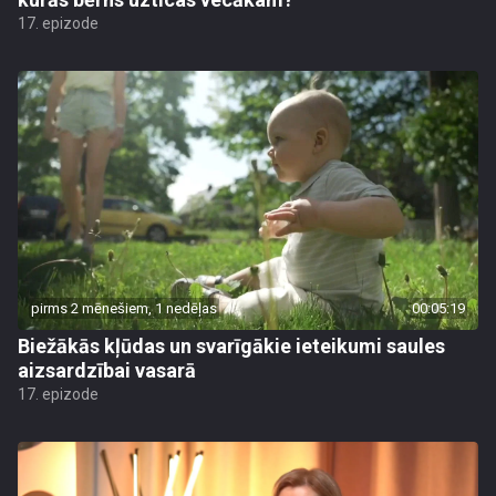
17. epizode
pirms 2 mēnešiem, 1 nedēļas
00:05:19
Biežākās kļūdas un svarīgākie ieteikumi saules
aizsardzībai vasarā
17. epizode