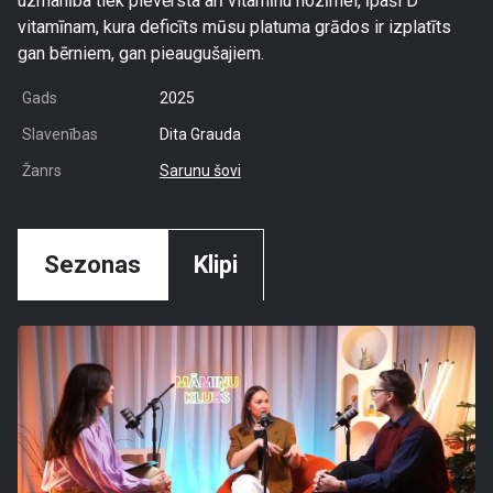
uzmanība tiek pievērsta arī vitamīnu nozīmei, īpaši D
vitamīnam, kura deficīts mūsu platuma grādos ir izplatīts
gan bērniem, gan pieaugušajiem.
Gads
2025
Slavenības
Dita Grauda
Žanrs
Sarunu šovi
Sezonas
Klipi