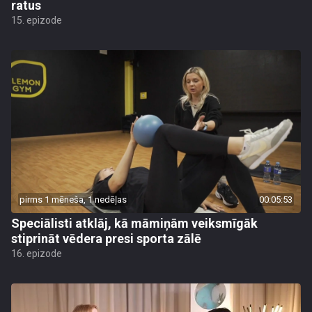
ratus
15. epizode
pirms 1 mēneša, 1 nedēļas
00:05:53
Speciālisti atklāj, kā māmiņām veiksmīgāk
stiprināt vēdera presi sporta zālē
16. epizode