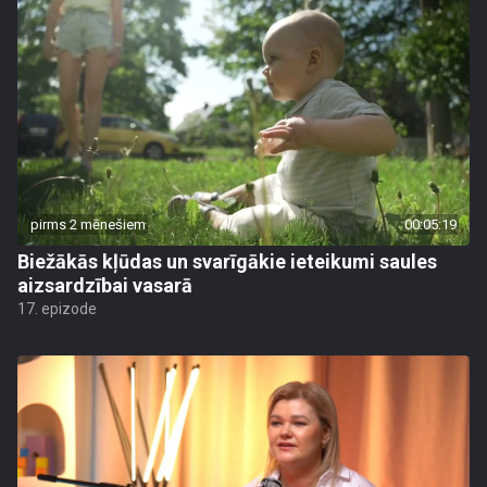
pirms 2 mēnešiem
00:05:19
Biežākās kļūdas un svarīgākie ieteikumi saules
aizsardzībai vasarā
17. epizode