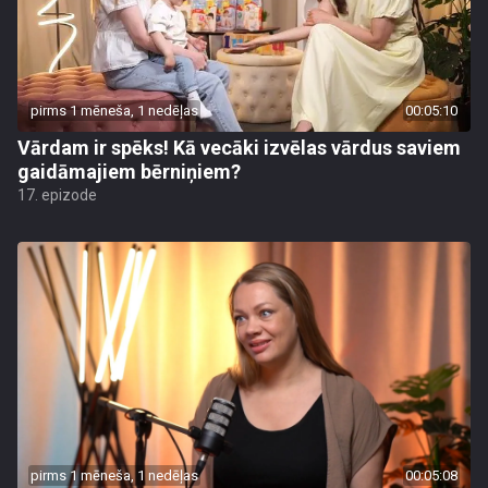
pirms 1 mēneša, 1 nedēļas
00:05:10
Vārdam ir spēks! Kā vecāki izvēlas vārdus saviem
gaidāmajiem bērniņiem?
17. epizode
pirms 1 mēneša, 1 nedēļas
00:05:08