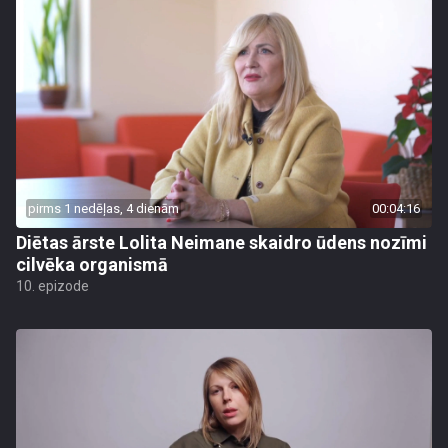
pirms 1 nedēļas, 4 dienām
00:04:16
Diētas ārste Lolita Neimane skaidro ūdens nozīmi
cilvēka organismā
10. epizode