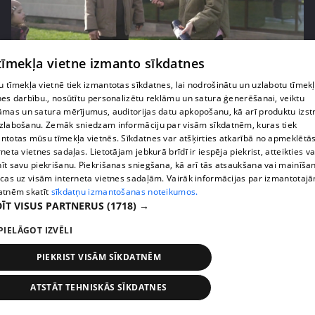
 tīmekļa vietne izmanto sīkdatnes
pirms 3 mēnešiem
00:06:24
Grila sezonā lieliski iespējams ievērot veselīga
 tīmekļa vietnē tiek izmantotas sīkdatnes, lai nodrošinātu un uzlabotu tīmek
nes darbību., nosūtītu personalizētu reklāmu un satura ģenerēšanai, veiktu
uztura principus
āmas un satura mērījumus, auditorijas datu apkopošanu, kā arī produktu izst
13. epizode
zlabošanu. Zemāk sniedzam informāciju par visām sīkdatnēm, kuras tiek
ntotas mūsu tīmekļa vietnēs. Sīkdatnes var atšķirties atkarībā no apmeklētā
rneta vietnes sadaļas. Lietotājam jebkurā brīdī ir iespēja piekrist, atteikties va
īt savu piekrišanu. Piekrišanas sniegšana, kā arī tās atsaukšana vai mainīša
ecas uz visām interneta vietnes sadaļām. Vairāk informācijas par izmantotaj
atnēm skatīt
sīkdatņu izmantošanas noteikumos.
ĪT VISUS PARTNERUS
(1718) →
PIELĀGOT IZVĒLI
PIEKRIST VISĀM SĪKDATNĒM
ATSTĀT TEHNISKĀS SĪKDATNES
pirms 3 mēnešiem
00:07:06