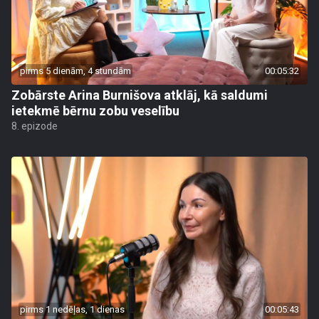
pirms 5 dienām, 4 stundām
00:05:32
Zobārste Arina Burnišova atklāj, kā saldumi
ietekmē bērnu zobu veselību
8. epizode
pirms 1 nedēļas, 1 dienas
00:05:43