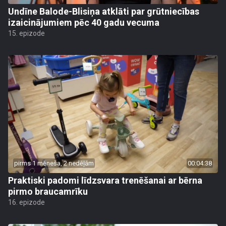
Undīne Balode-Blisiņa atklāti par grūtniecības
izaicinājumiem pēc 40 gadu vecuma
15. epizode
pirms 1 mēneša, 2 nedēļām
00:04:38
Praktiski padomi līdzsvara trenēšanai ar bērna
pirmo braucamrīku
16. epizode