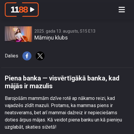
Piena banka — visvērtīgākā banka,
kad mājās ir mazulis
2025. gada 13. augusts, S15 E13
Māmiņu klubs
Dalies
Piena banka — visvērtīgākā banka, kad
mājās ir mazulis
Barojošām mammām dzīve rotē ap nākamo reizi, kad
vajadzēs zīdīt mazuli. Protams, ka mammas piens ir
neatsverams, bet arī mammai dažreiz ir nepieciešams
doties ārpus mājas. Kā veidot piena banku un kā pieniņu
uzglabāt, skaties sižetā!