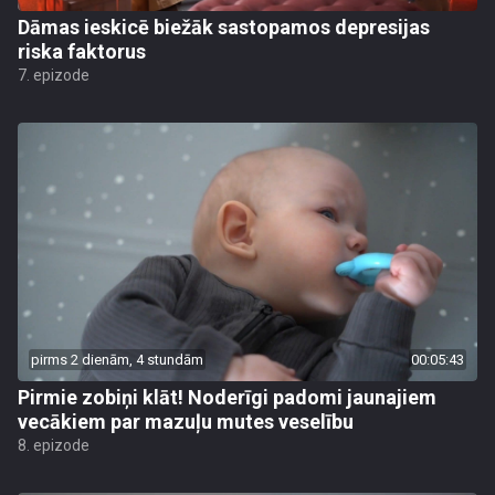
Dāmas ieskicē biežāk sastopamos depresijas
riska faktorus
7. epizode
pirms 2 dienām, 4 stundām
00:05:43
Pirmie zobiņi klāt! Noderīgi padomi jaunajiem
vecākiem par mazuļu mutes veselību
8. epizode