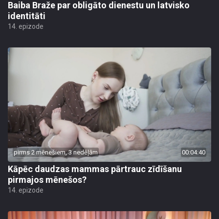
Baiba Braže par obligāto dienestu un latvisko
identitāti
14. epizode
pirms 2 mēnešiem, 3 nedēļām
00:04:40
Kāpēc daudzas mammas pārtrauc zīdīšanu
pirmajos mēnešos?
14. epizode