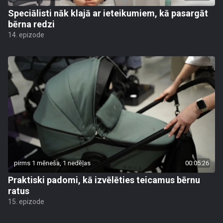
Speciālisti nāk klajā ar ieteikumiem, kā pasargāt
bērna redzi
14. epizode
pirms 1 mēneša, 1 nedēļas
00:05:26
Praktiski padomi, kā izvēlēties teicamus bērnu
ratus
15. epizode