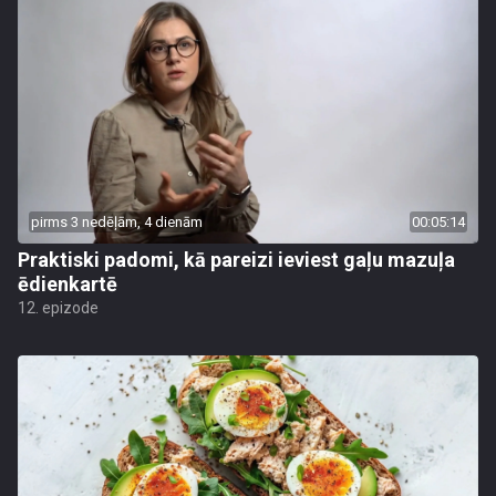
pirms 3 nedēļām, 4 dienām
00:05:14
Praktiski padomi, kā pareizi ieviest gaļu mazuļa
ēdienkartē
12. epizode