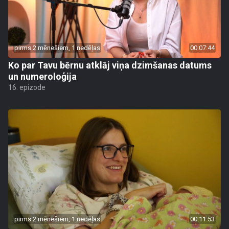
pirms 2 mēnešiem, 1 nedēļas
00:07:44
Ko par Tavu bērnu atklāj viņa dzimšanas datums
un numeroloģija
16. epizode
pirms 2 mēnešiem, 1 nedēļas
00:11:53