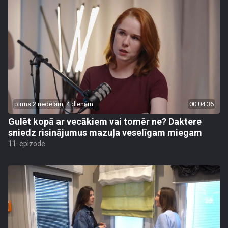
pirms 2 nedēļām, 4 dienām
00:04:36
Gulēt kopā ar vecākiem vai tomēr ne? Daktere
sniedz risinājumus mazuļa veselīgam miegam
11. epizode