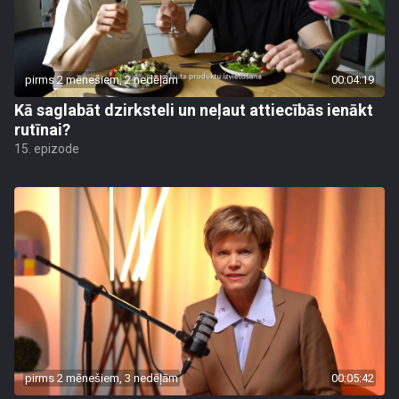
pirms 2 mēnešiem, 2 nedēļām
00:04:19
Kā saglabāt dzirksteli un neļaut attiecībās ienākt
rutīnai?
15. epizode
pirms 2 mēnešiem, 3 nedēļām
00:05:42