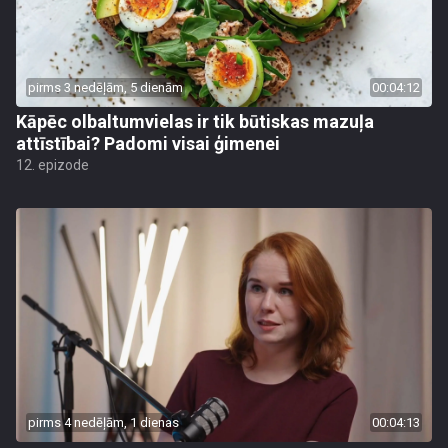
pirms 3 nedēļām, 5 dienām
00:04:12
Kāpēc olbaltumvielas ir tik būtiskas mazuļa
attīstībai? Padomi visai ģimenei
12. epizode
pirms 4 nedēļām, 1 dienas
00:04:13