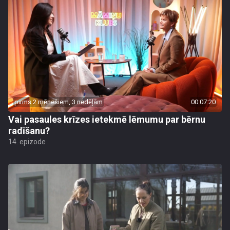
pirms 2 mēnešiem, 3 nedēļām
00:07:20
Vai pasaules krīzes ietekmē lēmumu par bērnu
radīšanu?
14. epizode