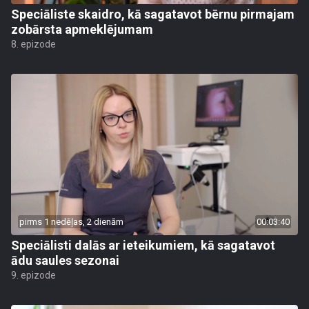
Speciāliste skaidro, kā sagatavot bērnu pirmajam
zobārsta apmeklējumam
8. epizode
pirms 1 nedēļas, 2 dienām
00:03:40
Speciālisti dalās ar ieteikumiem, kā sagatavot
ādu saules sezonai
9. epizode