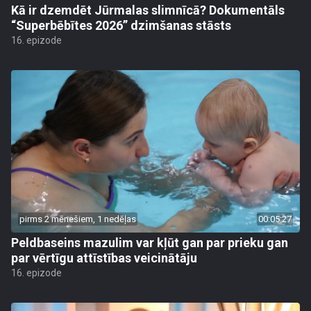
Kā ir dzemdēt Jūrmalas slimnīcā? Dokumentāls
“Superbēbītes 2026” dzimšanas stāsts
16. epizode
pirms 2 mēnešiem, 1 nedēļas
00:05:27
Peldbaseins mazulim var kļūt gan par prieku gan
par vērtīgu attīstības veicinātāju
16. epizode