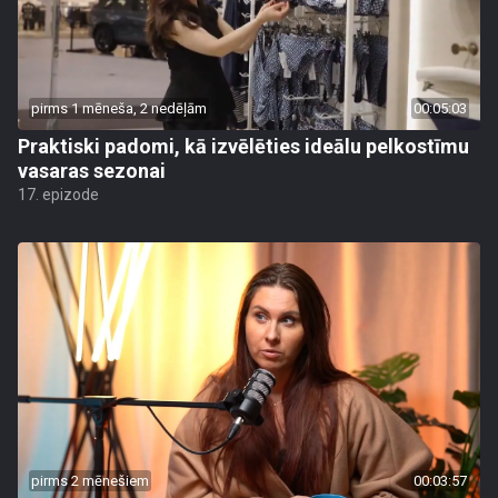
pirms 1 mēneša, 2 nedēļām
00:05:03
Praktiski padomi, kā izvēlēties ideālu pelkostīmu
vasaras sezonai
17. epizode
pirms 2 mēnešiem
00:03:57