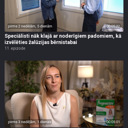
pirms 2 nedēļām, 5 dienām
00:05:22
Speciālisti nāk klajā ar noderīgiem padomiem, kā
izvēlēties žalūzijas bērnistabai
11. epizode
pirms 3 nedēļām, 1 dienas
00:05:01