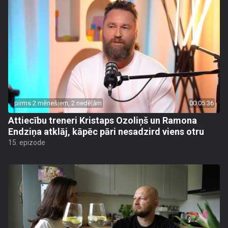
pirms 2 mēnešiem, 2 nedēļām
00:05:36
Attiecību treneri Kristaps Ozoliņš un Ramona
Endziņa atklāj, kāpēc pāri nesadzird viens otru
15. epizode