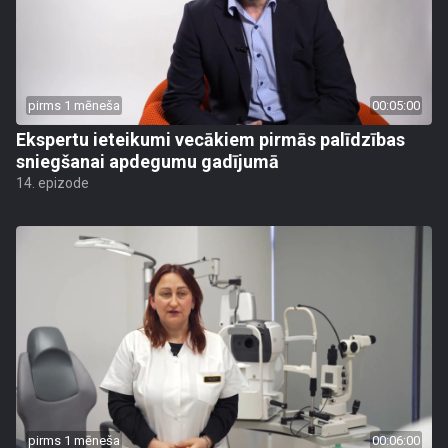
pirms 1 mēneša
00:05:00
Ekspertu ieteikumi vecākiem pirmās palīdzības
sniegšanai apdegumu gadījumā
14. epizode
pirms 1 mēneša
00:06:00