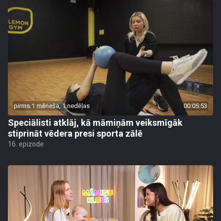
pirms 1 mēneša, 1 nedēļas
00:05:53
Speciālisti atklāj, kā māmiņām veiksmīgāk
stiprināt vēdera presi sporta zālē
16. epizode