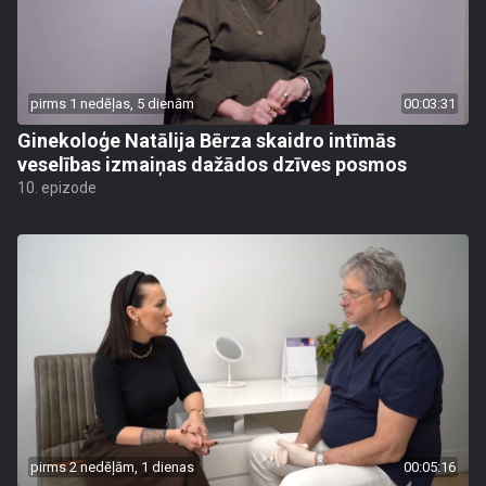
pirms 1 nedēļas, 5 dienām
00:03:31
Ginekoloģe Natālija Bērza skaidro intīmās
veselības izmaiņas dažādos dzīves posmos
10. epizode
pirms 2 nedēļām, 1 dienas
00:05:16