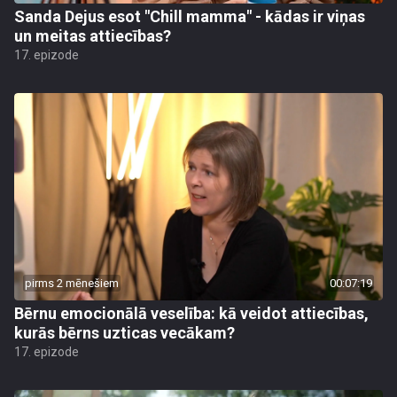
Sanda Dejus esot "Chill mamma" - kādas ir viņas
un meitas attiecības?
17. epizode
pirms 2 mēnešiem
00:07:19
Bērnu emocionālā veselība: kā veidot attiecības,
kurās bērns uzticas vecākam?
17. epizode