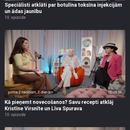
Speciālisti atklāti par botulīna toksīna injekcijām
un ādas jaunību
10. epizode
pirms 2 nedēļām, 2 dienām
00:09:56
Kā pieņemt novecošanos? Savu recepti atklāj
Kristīne Virsnīte un Līva Spurava
10. epizode