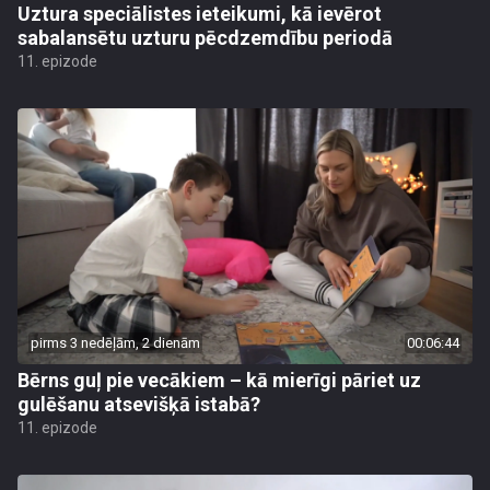
Uztura speciālistes ieteikumi, kā ievērot
sabalansētu uzturu pēcdzemdību periodā
11. epizode
pirms 3 nedēļām, 2 dienām
00:06:44
Bērns guļ pie vecākiem – kā mierīgi pāriet uz
gulēšanu atsevišķā istabā?
11. epizode