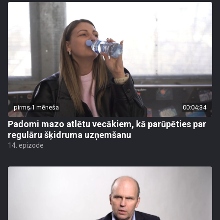
pirms 1 mēneša
00:04:34
Padomi mazo atlētu vecākiem, kā parūpēties par
regulāru šķidruma uzņemšanu
14. epizode