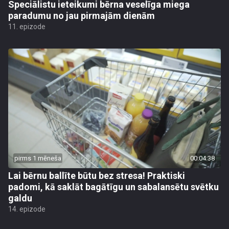
Speciālistu ieteikumi bērna veselīga miega
paradumu no jau pirmajām dienām
11. epizode
pirms 1 mēneša
00:04:38
Lai bērnu ballīte būtu bez stresa! Praktiski
padomi, kā saklāt bagātīgu un sabalansētu svētku
galdu
14. epizode