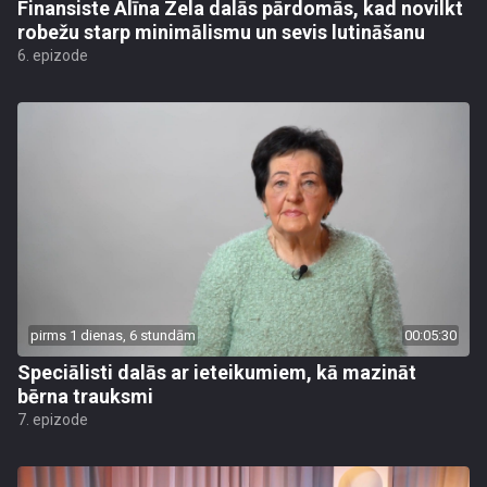
Finansiste Alīna Zela dalās pārdomās, kad novilkt
robežu starp minimālismu un sevis lutināšanu
6. epizode
pirms 1 dienas, 6 stundām
00:05:30
Speciālisti dalās ar ieteikumiem, kā mazināt
bērna trauksmi
7. epizode