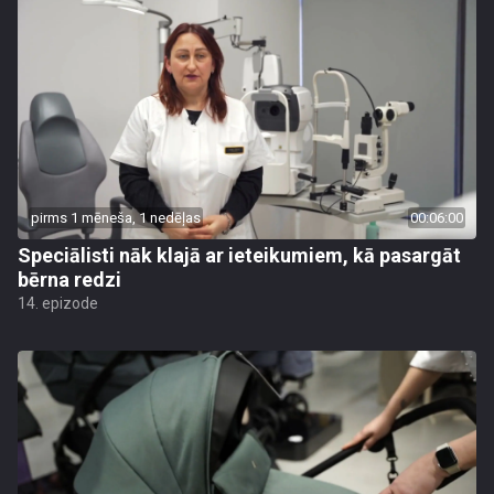
pirms 1 mēneša, 1 nedēļas
00:06:00
Speciālisti nāk klajā ar ieteikumiem, kā pasargāt
bērna redzi
14. epizode