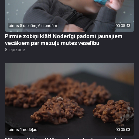
pirms 5 dienām, 6 stundām
00:05:43
Pirmie zobiņi klāt! Noderīgi padomi jaunajiem
vecākiem par mazuļu mutes veselību
8. epizode
pirms 1 nedēļas
00:05:03