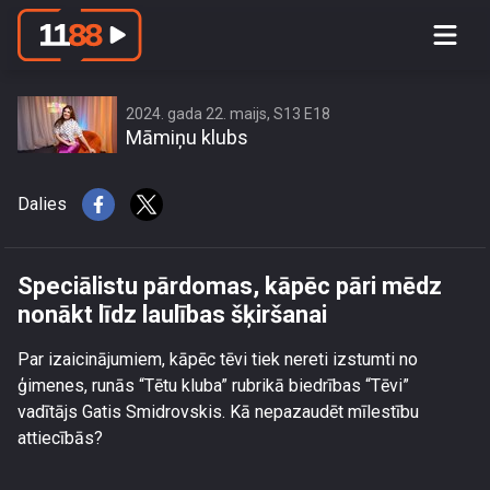
Speciālistu pārdomas, kāpēc pāri
mēdz nonākt līdz laulības šķiršanai
2024. gada 22. maijs, S13 E18
Māmiņu klubs
Dalies
Speciālistu pārdomas, kāpēc pāri mēdz
nonākt līdz laulības šķiršanai
Par izaicinājumiem, kāpēc tēvi tiek nereti izstumti no
ģimenes, runās “Tētu kluba” rubrikā biedrības “Tēvi”
vadītājs Gatis Smidrovskis. Kā nepazaudēt mīlestību
attiecībās?