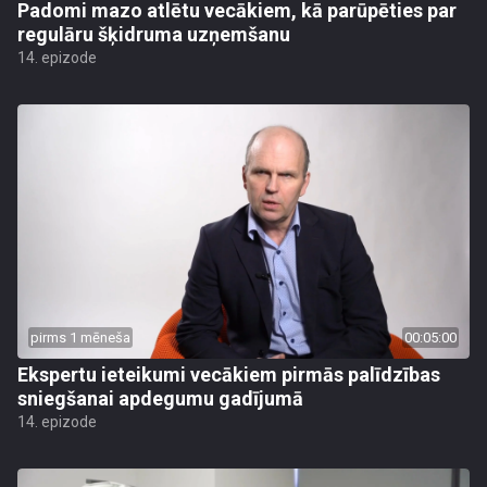
Padomi mazo atlētu vecākiem, kā parūpēties par
regulāru šķidruma uzņemšanu
14. epizode
pirms 1 mēneša
00:05:00
Ekspertu ieteikumi vecākiem pirmās palīdzības
sniegšanai apdegumu gadījumā
14. epizode