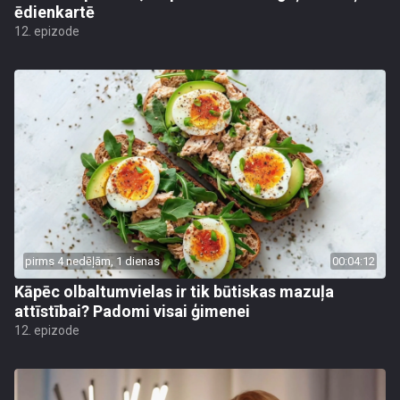
ēdienkartē
12. epizode
pirms 4 nedēļām, 1 dienas
00:04:12
Kāpēc olbaltumvielas ir tik būtiskas mazuļa
attīstībai? Padomi visai ģimenei
12. epizode