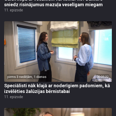
sniedz risinājumus mazuļa veselīgam miegam
11. epizode
pirms 3 nedēļām, 1 dienas
00:05:22
Speciālisti nāk klajā ar noderīgiem padomiem, kā
izvēlēties žalūzijas bērnistabai
11. epizode