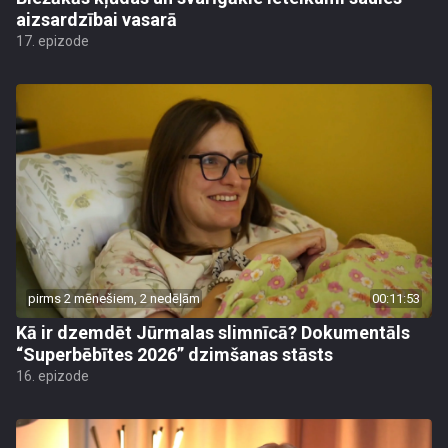
aizsardzībai vasarā
17. epizode
pirms 2 mēnešiem, 2 nedēļām
00:11:53
Kā ir dzemdēt Jūrmalas slimnīcā? Dokumentāls
“Superbēbītes 2026” dzimšanas stāsts
16. epizode