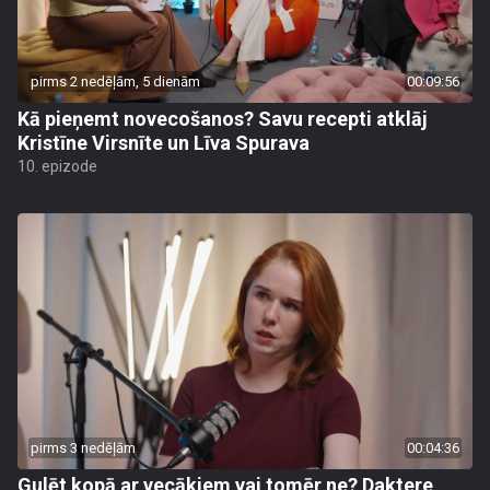
pirms 2 nedēļām, 5 dienām
00:09:56
Kā pieņemt novecošanos? Savu recepti atklāj
Kristīne Virsnīte un Līva Spurava
10. epizode
pirms 3 nedēļām
00:04:36
Gulēt kopā ar vecākiem vai tomēr ne? Daktere