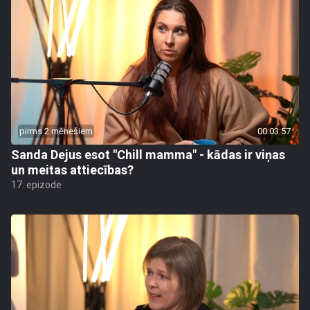
pirms 2 mēnešiem
00:03:57
Sanda Dejus esot "Chill mamma" - kādas ir viņas
un meitas attiecības?
17. epizode