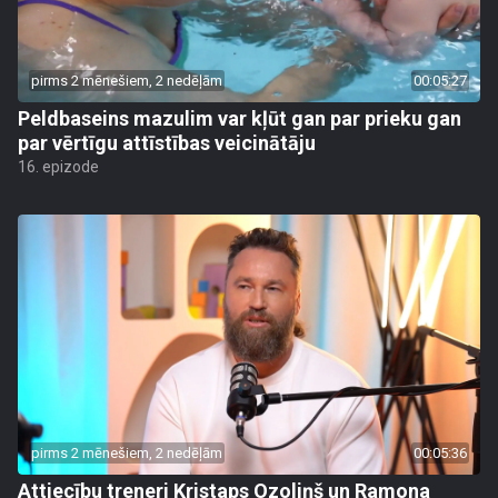
pirms 2 mēnešiem, 2 nedēļām
00:05:27
Peldbaseins mazulim var kļūt gan par prieku gan
par vērtīgu attīstības veicinātāju
16. epizode
pirms 2 mēnešiem, 2 nedēļām
00:05:36
Attiecību treneri Kristaps Ozoliņš un Ramona