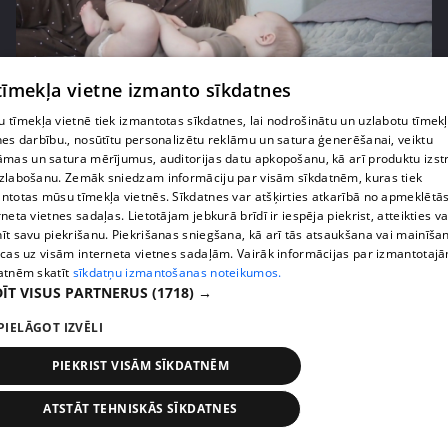
pirms 2 mēnešiem, 4 nedēļām
00:04:40
 tīmekļa vietne izmanto sīkdatnes
Kāpēc daudzas mammas pārtrauc zīdīšanu
 tīmekļa vietnē tiek izmantotas sīkdatnes, lai nodrošinātu un uzlabotu tīmek
pirmajos mēnešos?
nes darbību., nosūtītu personalizētu reklāmu un satura ģenerēšanai, veiktu
14. epizode
āmas un satura mērījumus, auditorijas datu apkopošanu, kā arī produktu izst
zlabošanu. Zemāk sniedzam informāciju par visām sīkdatnēm, kuras tiek
ntotas mūsu tīmekļa vietnēs. Sīkdatnes var atšķirties atkarībā no apmeklētā
rneta vietnes sadaļas. Lietotājam jebkurā brīdī ir iespēja piekrist, atteikties va
īt savu piekrišanu. Piekrišanas sniegšana, kā arī tās atsaukšana vai mainīša
ecas uz visām interneta vietnes sadaļām. Vairāk informācijas par izmantotaj
atnēm skatīt
sīkdatņu izmantošanas noteikumos.
ĪT VISUS PARTNERUS
(1718) →
PIELĀGOT IZVĒLI
PIEKRIST VISĀM SĪKDATNĒM
pirms 3 mēnešiem
00:07:20
ATSTĀT TEHNISKĀS SĪKDATNES
Vai pasaules krīzes ietekmē lēmumu par bērnu