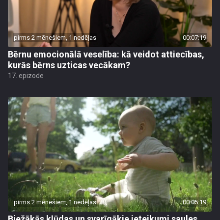
pirms 2 mēnešiem, 1 nedēļas
00:07:19
Bērnu emocionālā veselība: kā veidot attiecības,
kurās bērns uzticas vecākam?
17. epizode
pirms 2 mēnešiem, 1 nedēļas
00:05:19
Biežākās kļūdas un svarīgākie ieteikumi saules