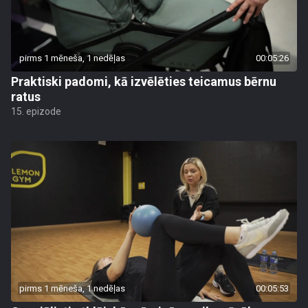
pirms 1 mēneša, 1 nedēļas
00:05:26
Praktiski padomi, kā izvēlēties teicamus bērnu
ratus
15. epizode
pirms 1 mēneša, 1 nedēļas
00:05:53