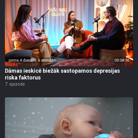
pirms 4 dienām, 6 stundām
00:08:56
Dāmas ieskicē biežāk sastopamos depresijas
riska faktorus
7. epizode