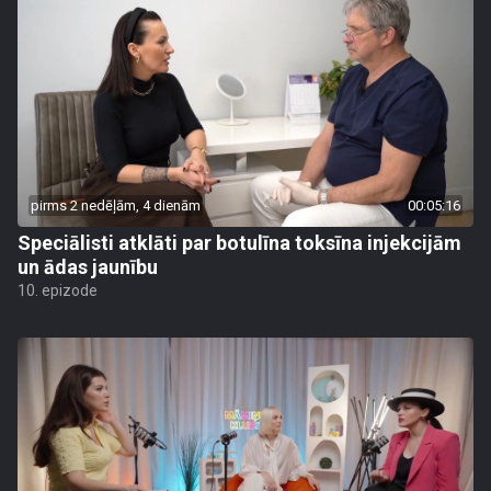
pirms 2 nedēļām, 4 dienām
00:05:16
Speciālisti atklāti par botulīna toksīna injekcijām
un ādas jaunību
10. epizode