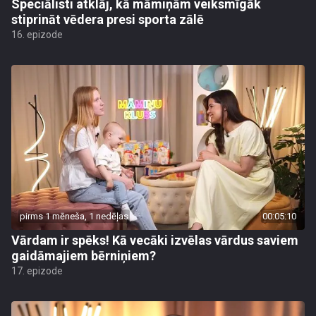
Speciālisti atklāj, kā māmiņām veiksmīgāk
stiprināt vēdera presi sporta zālē
16. epizode
pirms 1 mēneša, 1 nedēļas
00:05:10
Vārdam ir spēks! Kā vecāki izvēlas vārdus saviem
gaidāmajiem bērniņiem?
17. epizode