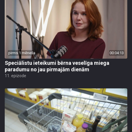
pirms 1 mēneša
00:04:13
Speciālistu ieteikumi bērna veselīga miega
paradumu no jau pirmajām dienām
11. epizode