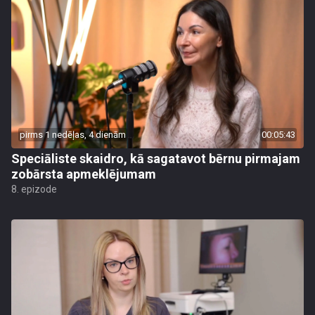
pirms 1 nedēļas, 4 dienām
00:05:43
Speciāliste skaidro, kā sagatavot bērnu pirmajam
zobārsta apmeklējumam
8. epizode