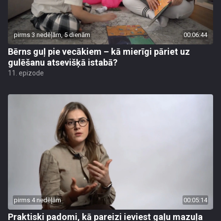
pirms 3 nedēļām, 5 dienām
00:06:44
Bērns guļ pie vecākiem – kā mierīgi pāriet uz
gulēšanu atsevišķā istabā?
11. epizode
pirms 4 nedēļām
00:05:14
Praktiski padomi, kā pareizi ieviest gaļu mazuļa