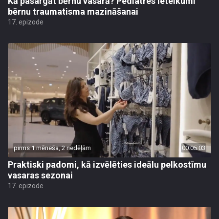
Kā pasargāt bērnu vasarā? Pediatres ieteikumi
bērnu traumatisma mazināšanai
17. epizode
pirms 1 mēneša, 2 nedēļām
00:05:03
Praktiski padomi, kā izvēlēties ideālu pelkostīmu
vasaras sezonai
17. epizode