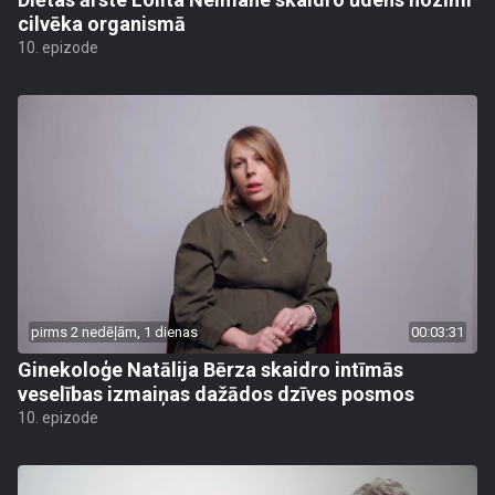
cilvēka organismā
10. epizode
pirms 2 nedēļām, 1 dienas
00:03:31
Ginekoloģe Natālija Bērza skaidro intīmās
veselības izmaiņas dažādos dzīves posmos
10. epizode