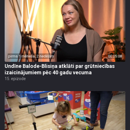
pirms 1 mēneša, 2 nedēļām
00:05:08
Undīne Balode-Blisiņa atklāti par grūtniecības
izaicinājumiem pēc 40 gadu vecuma
15. epizode