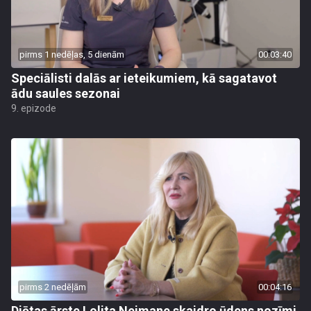
pirms 1 nedēļas, 5 dienām
00:03:40
Speciālisti dalās ar ieteikumiem, kā sagatavot
ādu saules sezonai
9. epizode
pirms 2 nedēļām
00:04:16
Diētas ārste Lolita Neimane skaidro ūdens nozīmi