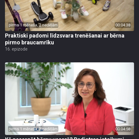
pirms 1 mēneša, 2 nedēļām
00:04:38
Praktiski padomi līdzsvara trenēšanai ar bērna
pirmo braucamrīku
16. epizode
pirms 1 mēneša, 2 nedēļām
00:04:58