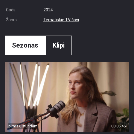
Gads
2024
Žanrs
Tematiskie TV šovi
Sezonas
Klipi
pirms 6 stundām
00:05:46