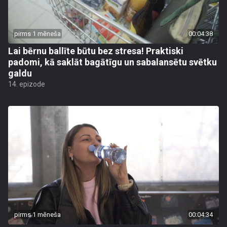
pirms 1 mēneša
00:04:38
Lai bērnu ballīte būtu bez stresa! Praktiski
padomi, kā saklāt bagātīgu un sabalansētu svētku
galdu
14. epizode
pirms 1 mēneša
00:04:34