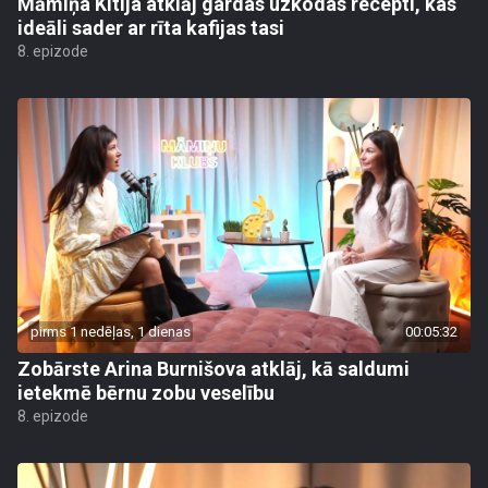
Māmiņa Kitija atklāj gardas uzkodas recepti, kas
ideāli sader ar rīta kafijas tasi
8. epizode
pirms 1 nedēļas, 1 dienas
00:05:32
Zobārste Arina Burnišova atklāj, kā saldumi
ietekmē bērnu zobu veselību
8. epizode