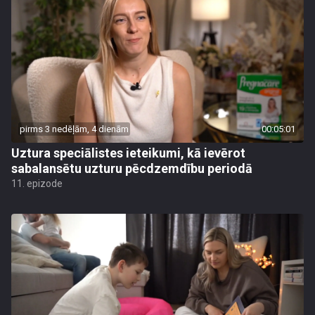
pirms 3 nedēļām, 4 dienām
00:05:01
Uztura speciālistes ieteikumi, kā ievērot
sabalansētu uzturu pēcdzemdību periodā
11. epizode