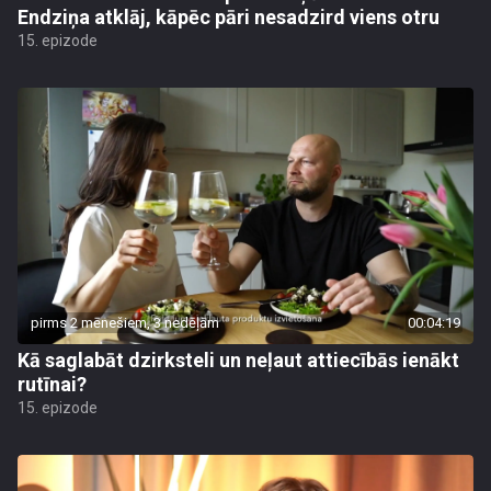
Endziņa atklāj, kāpēc pāri nesadzird viens otru
15. epizode
pirms 2 mēnešiem, 3 nedēļām
00:04:19
Kā saglabāt dzirksteli un neļaut attiecībās ienākt
rutīnai?
15. epizode