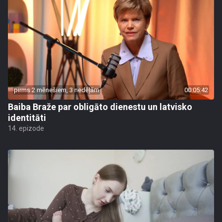
pirms 2 mēnešiem, 3 nedēļām
00:05:42
Baiba Braže par obligāto dienestu un latvisko
identitāti
14. epizode