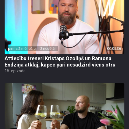
pirms 2 mēnešiem, 2 nedēļām
00:05:36
Attiecību treneri Kristaps Ozoliņš un Ramona
Endziņa atklāj, kāpēc pāri nesadzird viens otru
15. epizode