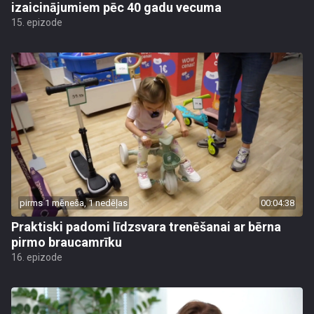
izaicinājumiem pēc 40 gadu vecuma
15. epizode
pirms 1 mēneša, 1 nedēļas
00:04:38
Praktiski padomi līdzsvara trenēšanai ar bērna
pirmo braucamrīku
16. epizode