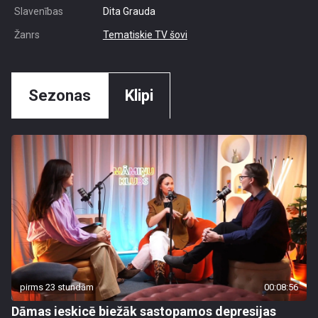
Slavenības
Dita Grauda
Žanrs
Tematiskie TV šovi
Sezonas
Klipi
pirms 23 stundām
00:08:56
Dāmas ieskicē biežāk sastopamos depresijas