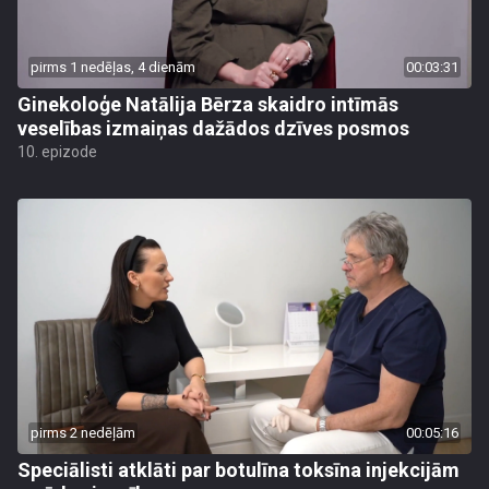
pirms 1 nedēļas, 4 dienām
00:03:31
Ginekoloģe Natālija Bērza skaidro intīmās
veselības izmaiņas dažādos dzīves posmos
10. epizode
pirms 2 nedēļām
00:05:16
Speciālisti atklāti par botulīna toksīna injekcijām