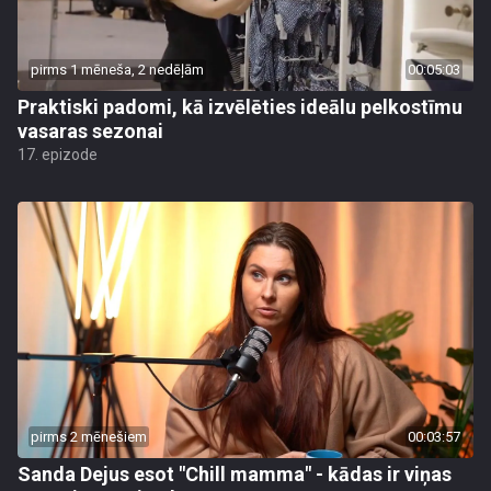
pirms 1 mēneša, 2 nedēļām
00:05:03
Praktiski padomi, kā izvēlēties ideālu pelkostīmu
vasaras sezonai
17. epizode
pirms 2 mēnešiem
00:03:57
Sanda Dejus esot "Chill mamma" - kādas ir viņas