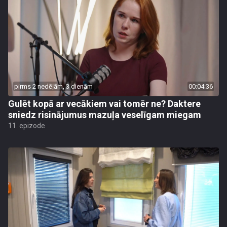
pirms 2 nedēļām, 3 dienām
00:04:36
Gulēt kopā ar vecākiem vai tomēr ne? Daktere
sniedz risinājumus mazuļa veselīgam miegam
11. epizode