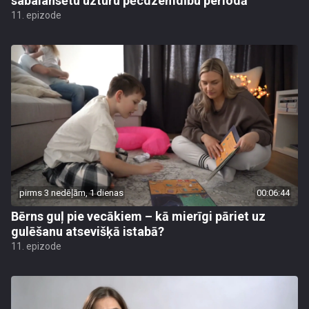
sabalansētu uzturu pēcdzemdību periodā
11. epizode
pirms 3 nedēļām, 1 dienas
00:06:44
Bērns guļ pie vecākiem – kā mierīgi pāriet uz
gulēšanu atsevišķā istabā?
11. epizode