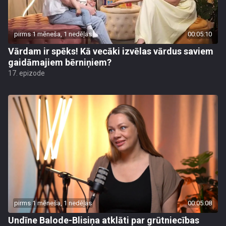
pirms 1 mēneša, 1 nedēļas
00:05:10
Vārdam ir spēks! Kā vecāki izvēlas vārdus saviem
gaidāmajiem bērniņiem?
17. epizode
pirms 1 mēneša, 1 nedēļas
00:05:08
Undīne Balode-Blisiņa atklāti par grūtniecības