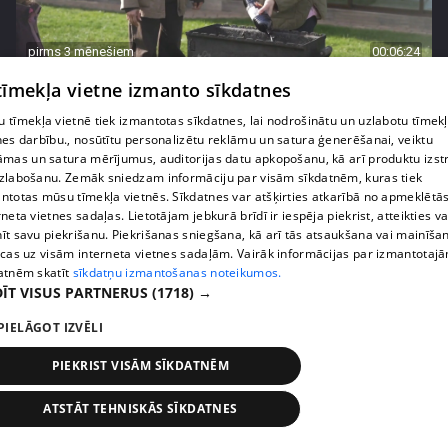
pirms 3 mēnešiem
00:06:24
Grila sezonā lieliski iespējams ievērot veselīga
 tīmekļa vietne izmanto sīkdatnes
uztura principus
 tīmekļa vietnē tiek izmantotas sīkdatnes, lai nodrošinātu un uzlabotu tīmek
13. epizode
nes darbību., nosūtītu personalizētu reklāmu un satura ģenerēšanai, veiktu
āmas un satura mērījumus, auditorijas datu apkopošanu, kā arī produktu izst
zlabošanu. Zemāk sniedzam informāciju par visām sīkdatnēm, kuras tiek
ntotas mūsu tīmekļa vietnēs. Sīkdatnes var atšķirties atkarībā no apmeklētā
rneta vietnes sadaļas. Lietotājam jebkurā brīdī ir iespēja piekrist, atteikties va
īt savu piekrišanu. Piekrišanas sniegšana, kā arī tās atsaukšana vai mainīša
ecas uz visām interneta vietnes sadaļām. Vairāk informācijas par izmantotaj
atnēm skatīt
sīkdatņu izmantošanas noteikumos.
ĪT VISUS PARTNERUS
(1718) →
PIELĀGOT IZVĒLI
PIEKRIST VISĀM SĪKDATNĒM
pirms 3 mēnešiem
00:07:06
ATSTĀT TEHNISKĀS SĪKDATNES
Veselības sākas ar mikrobiomu, ar ko to barot, lai
justos labi?