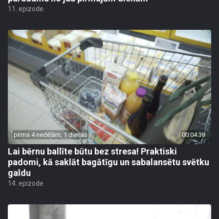
11. epizode
pirms 4 nedēļām, 1 dienas
00:04:38
Lai bērnu ballīte būtu bez stresa! Praktiski
padomi, kā saklāt bagātīgu un sabalansētu svētku
galdu
14. epizode