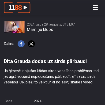
Dita Grauda dodas uz sirds pārbaudi
2024. gada 28. augusts, S13 E07
Māmiņu klubs
Dalies
Dita Grauda dodas uz sirds pārbaudi
Ja ģimenē ir bijušas kādas sirds veselības problēmas, tad
jau agrā vecumā nepieciešams pārbaudīt arī savas sirds
veselību. Cik bieži to veikt un ar ko sākt, skaties video!
Gads
2024