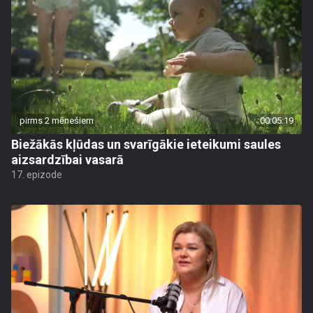
pirms 2 mēnešiem
00:05:19
Biežākās kļūdas un svarīgākie ieteikumi saules
aizsardzībai vasarā
17. epizode