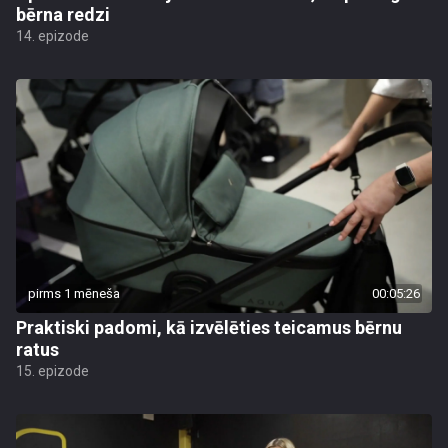
bērna redzi
14. epizode
pirms 1 mēneša
00:05:26
Praktiski padomi, kā izvēlēties teicamus bērnu
ratus
15. epizode