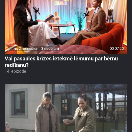
pirms 2 mēnešiem, 3 nedēļām
00:07:20
Vai pasaules krīzes ietekmē lēmumu par bērnu
radīšanu?
14. epizode