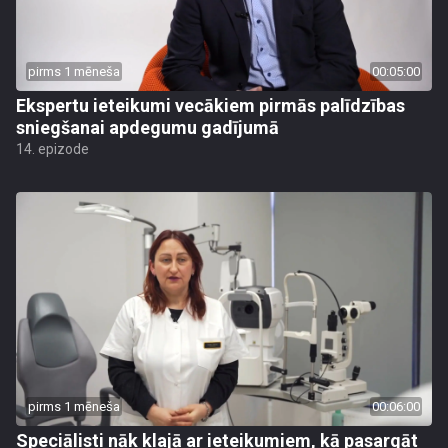
pirms 1 mēneša
00:05:00
Ekspertu ieteikumi vecākiem pirmās palīdzības
sniegšanai apdegumu gadījumā
14. epizode
pirms 1 mēneša
00:06:00
Speciālisti nāk klajā ar ieteikumiem, kā pasargāt