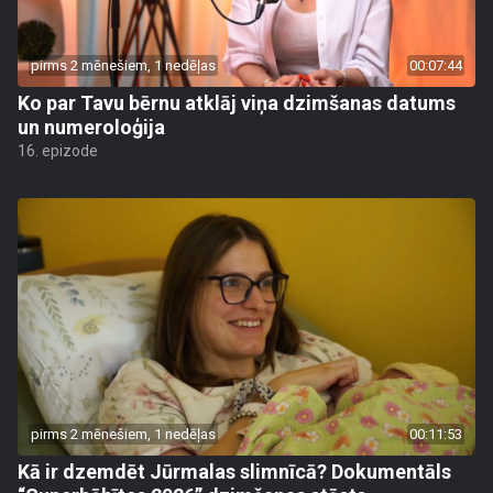
pirms 2 mēnešiem, 1 nedēļas
00:07:44
Ko par Tavu bērnu atklāj viņa dzimšanas datums
un numeroloģija
16. epizode
pirms 2 mēnešiem, 1 nedēļas
00:11:53
Kā ir dzemdēt Jūrmalas slimnīcā? Dokumentāls