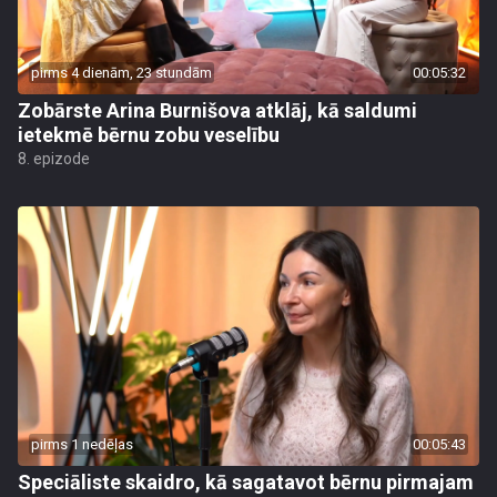
pirms 4 dienām, 23 stundām
00:05:32
Zobārste Arina Burnišova atklāj, kā saldumi
ietekmē bērnu zobu veselību
8. epizode
pirms 1 nedēļas
00:05:43
Speciāliste skaidro, kā sagatavot bērnu pirmajam