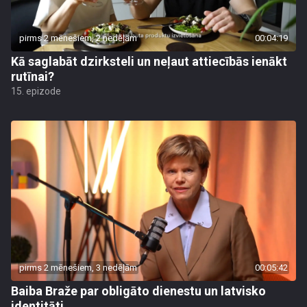
pirms 2 mēnešiem, 2 nedēļām
00:04:19
Kā saglabāt dzirksteli un neļaut attiecībās ienākt
rutīnai?
15. epizode
pirms 2 mēnešiem, 3 nedēļām
00:05:42
Baiba Braže par obligāto dienestu un latvisko
identitāti