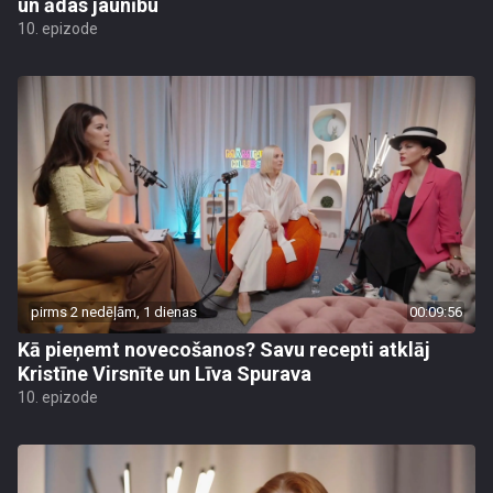
un ādas jaunību
10. epizode
pirms 2 nedēļām, 1 dienas
00:09:56
Kā pieņemt novecošanos? Savu recepti atklāj
Kristīne Virsnīte un Līva Spurava
10. epizode