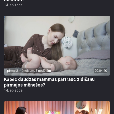
14. epizode
pirms 2 mēnešiem, 3 nedēļām
00:04:40
Kāpēc daudzas mammas pārtrauc zīdīšanu
pirmajos mēnešos?
14. epizode