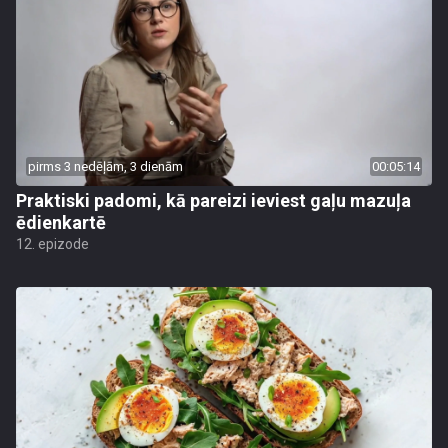
pirms 3 nedēļām, 3 dienām
00:05:14
Praktiski padomi, kā pareizi ieviest gaļu mazuļa
ēdienkartē
12. epizode