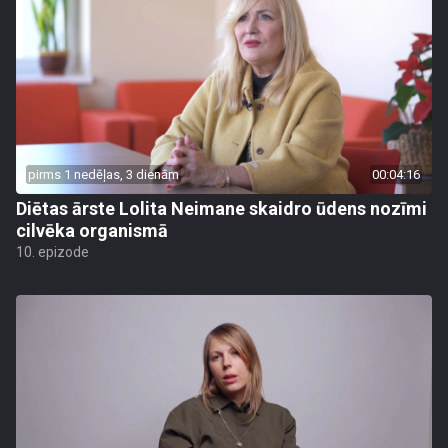
pirms 1 nedēļas, 3 dienām
00:04:16
Diētas ārste Lolita Neimane skaidro ūdens nozīmi
cilvēka organismā
10. epizode