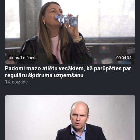
pirms 1 mēneša
00:04:34
Padomi mazo atlētu vecākiem, kā parūpēties par
regulāru šķidruma uzņemšanu
14. epizode