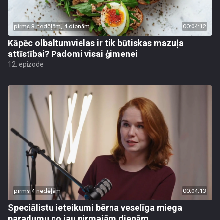
pirms 3 nedēļām, 4 dienām
00:04:12
Kāpēc olbaltumvielas ir tik būtiskas mazuļa
attīstībai? Padomi visai ģimenei
12. epizode
pirms 4 nedēļām
00:04:13
Speciālistu ieteikumi bērna veselīga miega
paradumu no jau pirmajām dienām