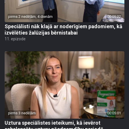
pirms 2 nedēļām, 4 dienām
00:05:22
Speciālisti nāk klajā ar noderīgiem padomiem, kā
izvēlēties žalūzijas bērnistabai
11. epizode
pirms 3 nedēļām
00:05:01
Uztura speciālistes ieteikumi, kā ievērot