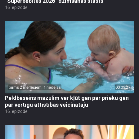
“Superbēbītes 2026” dzimšanas stāsts
16. epizode
pirms 2 mēnešiem, 1 nedēļas
00:05:27
Peldbaseins mazulim var kļūt gan par prieku gan
par vērtīgu attīstības veicinātāju
16. epizode