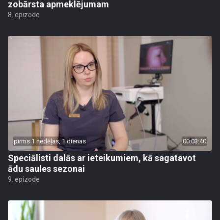
zobārsta apmeklējumam
8. epizode
pirms 1 nedēļas, 1 dienas
00:03:40
Speciālisti dalās ar ieteikumiem, kā sagatavot
ādu saules sezonai
9. epizode