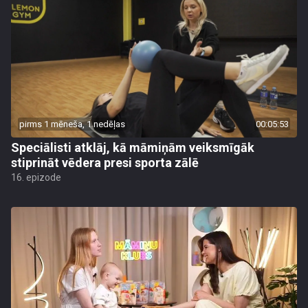
pirms 1 mēneša, 1 nedēļas
00:05:53
Speciālisti atklāj, kā māmiņām veiksmīgāk
stiprināt vēdera presi sporta zālē
16. epizode