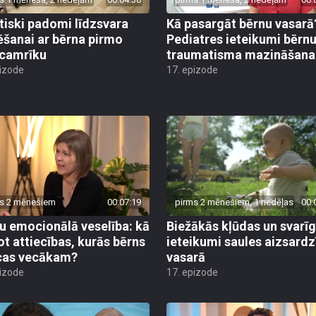
tiski padomi līdzsvara
Kā pasargāt bērnu vasarā
ēšanai ar bērna pirmo
Pediatres ieteikumi bērn
camrīku
traumatisma mazināšana
pizode
17. epizode
s 2 mēnešiem
00:07:19
pirms 2 mēnešiem, 1 nedēļas
00:
u emocionālā veselība: kā
Biežākās kļūdas un svarī
ot attiecības, kurās bērns
ieteikumi saules aizsardz
cas vecākam?
vasarā
pizode
17. epizode