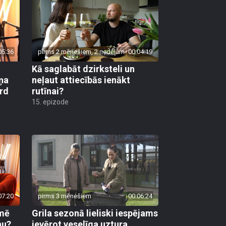
05:36
pirms 2 mēnešiem, 2 nedēļām
00:04:19
Kā saglabāt dzirksteli un
ņa
neļaut attiecībās ienākt
ird
rutīnai?
15. epizode
07:20
pirms 3 mēnešiem
00:06:24
kmē
Grila sezonā lieliski iespējams
nu?
ievērot veselīga uztura