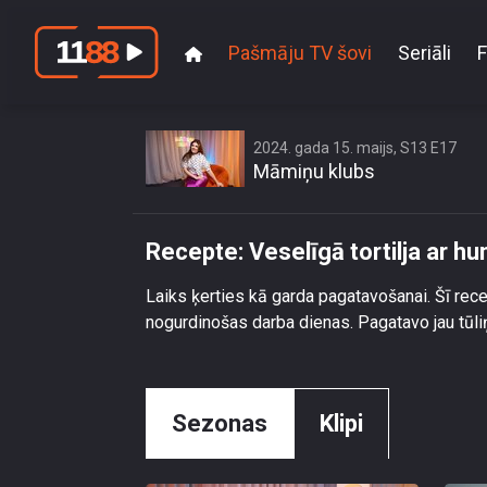
Pašmāju TV šovi
Seriāli
F
2024. gada 15. maijs, S13 E17
Māmiņu klubs
Recepte: Veselīgā tortilja ar h
Laiks ķerties kā garda pagatavošanai. Šī rece
nogurdinošas darba dienas. Pagatavo jau tūli
Sezonas
Klipi