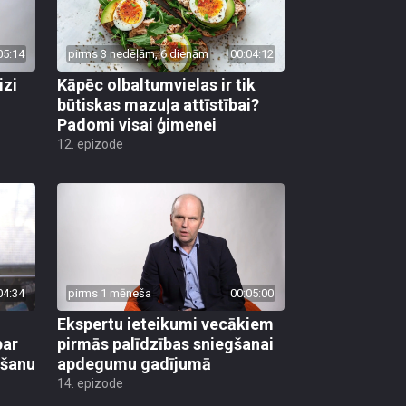
05:14
pirms 3 nedēļām, 6 dienām
00:04:12
izi
Kāpēc olbaltumvielas ir tik
būtiskas mazuļa attīstībai?
Padomi visai ģimenei
12. epizode
04:34
pirms 1 mēneša
00:05:00
Ekspertu ieteikumi vecākiem
par
pirmās palīdzības sniegšanai
mšanu
apdegumu gadījumā
14. epizode