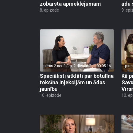
zobārsta apmeklējumam
ādu 
8. epizode
9. epi
pirms 2 nedēļām, 2 dienām
00:05:16
pirm
Speciālisti atklāti par botulīna
Kā p
toksīna injekcijām un ādas
Savu
jaunību
Virs
10. epizode
10. e