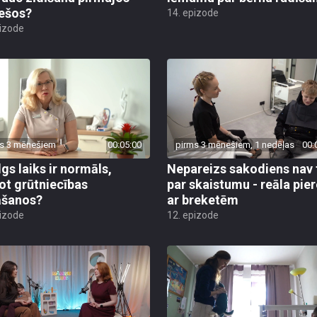
ešos?
14. epizode
pizode
s 3 mēnešiem
00:05:00
pirms 3 mēnešiem, 1 nedēļas
00:
lgs laiks ir normāls,
Nepareizs sakodiens nav 
ot grūtniecības
par skaistumu - reāla pie
āšanos?
ar breketēm
pizode
12. epizode