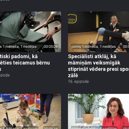
s 1 mēneša, 1 nedēļas
00:05:26
pirms 1 mēneša, 1 nedēļas
00:
tiski padomi, kā
Speciālisti atklāj, kā
lēties teicamus bērnu
māmiņām veiksmīgāk
s
stiprināt vēdera presi spo
zālē
pizode
16. epizode
s 1 mēneša, 2 nedēļām
00:04:38
pirms 1 mēneša, 2 nedēļām
00: