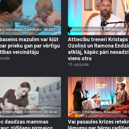
s 2 mēnešiem, 2 nedēļām
00:05:27
pirms 2 mēnešiem, 2 nedēļām
00:
baseins mazulim var kļūt
Attiecību treneri Kristaps
par prieku gan par vērtīgu
Ozoliņš un Ramona Endzi
stības veicinātāju
atklāj, kāpēc pāri nesadz
viens otru
pizode
15. epizode
s 2 mēnešiem, 3 nedēļām
00:04:40
pirms 2 mēnešiem, 4 nedēļām
00:
ēc daudzas mammas
Vai pasaules krīzes iete
rauc zīdīšanu pirmajos
lēmumu par bērnu radīša