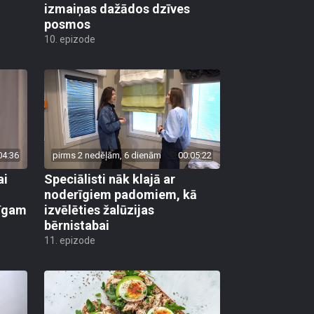
izmaiņas dažādos dzīves
posmos
10. epizode
04:36
pirms 2 nedēļām, 6 dienām
00:05:22
ai
Speciālisti nāk klajā ar
noderīgiem padomiem, kā
līgam
izvēlēties žalūzijas
bērnistabai
11. epizode