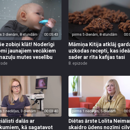
s 3 dienām, 8 stundām
00:05:43
pirms 5 dienām, 8 stundām
00:
ie zobiņi klāt! Noderīgi
Māmiņa Kitija atklāj gard
mi jaunajiem vecākiem
uzkodas recepti, kas ideā
mazuļu mutes veselību
sader ar rīta kafijas tasi
zode
8. epizode
s 1 nedēļas, 3 dienām
00:03:40
pirms 1 nedēļas, 5 dienām
00:
iālisti dalās ar
Diētas ārste Lolita Neim
ikumiem, kā sagatavot
skaidro ūdens nozīmi cil