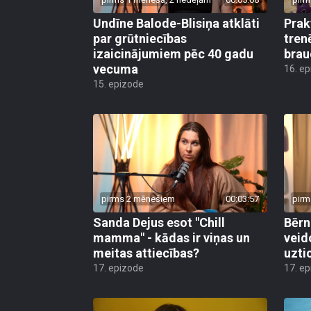
Undīne Balode-Blisiņa atklāti
Prak
par grūtniecības
tren
izaicinājumiem pēc 40 gadu
brau
vecuma
16. e
15. epizode
pirms 2 mēnešiem
00:03:57
pirm
Sanda Dejus esot "Chill
Bērn
mamma" - kādas ir viņas un
veid
meitas attiecības?
uzti
17. epizode
17. e