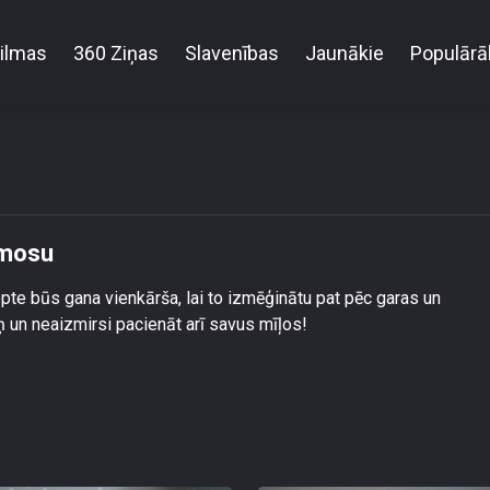
ilmas
360 Ziņas
Slavenības
Jaunākie
Populārā
Recepte: Veselīgā tortilja ar humosu
umosu
pte būs gana vienkārša, lai to izmēģinātu pat pēc garas un
ņ un neaizmirsi pacienāt arī savus mīļos!