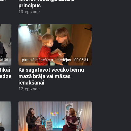
principus
13. epizode
06:06
pirms 3 mēnešiem, 1 nedēļas
00:05:31
tikai
Kā sagatavot vecāko bērnu
redze
mazā brāļa vai māsas
ienākšanai
12. epizode