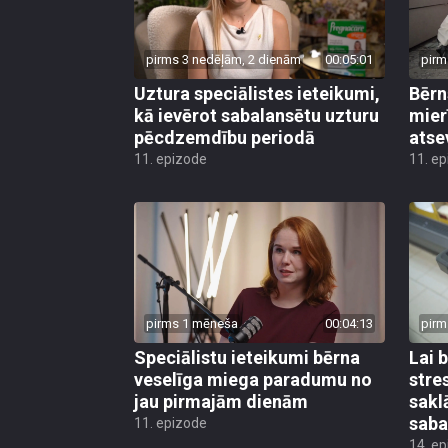
pirms 3 nedēļām, 2 dienām
00:05:01
pirm
Uztura speciālistes ieteikumi,
Bērn
kā ievērot sabalansētu uzturu
mier
pēcdzemdību periodā
atse
11. epizode
11. e
pirms 1 mēneša
00:04:13
pirm
Speciālistu ieteikumi bērna
Lai 
veselīga miega paradumu no
stre
jau pirmajām dienām
sakl
saba
11. epizode
14. e