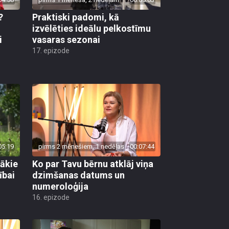
?
Praktiski padomi, kā
u
izvēlēties ideālu pelkostīmu
i
vasaras sezonai
17. epizode
05:19
pirms 2 mēnešiem, 1 nedēļas
00:07:44
gākie
Ko par Tavu bērnu atklāj viņa
ībai
dzimšanas datums un
numeroloģija
16. epizode