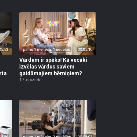
05:53
pirms 1 mēneša, 1 nedēļas
00:05:10
Vārdam ir spēks! Kā vecāki
izvēlas vārdus saviem
rta
gaidāmajiem bērniņiem?
17. epizode
04:58
pirms 1 mēneša, 2 nedēļām
00:05:03