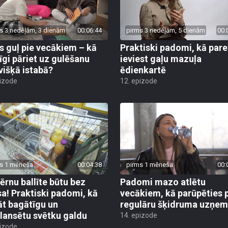
s 3 nedēļām, 3 dienām
00:06:44
pirms 3 nedēļām, 5 dienām
00:
s guļ pie vecākiem – kā
Praktiski padomi, kā pare
īgi pāriet uz gulēšanu
ieviest gaļu mazuļa
višķā istabā?
ēdienkartē
pizode
12. epizode
s 1 mēneša
00:04:38
pirms 1 mēneša
00:
bērnu ballīte būtu bez
Padomi mazo atlētu
sa! Praktiski padomi, kā
vecākiem, kā parūpēties 
āt bagātīgu un
regulāru šķidruma uzņe
lansētu svētku galdu
14. epizode
pizode