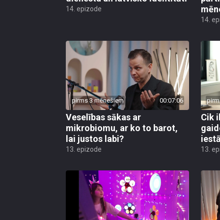
mēn
14. epizode
14. e
pirms 3 mēnešiem
00:07:06
pirm
Veselības sākas ar
Cik i
mikrobiomu, ar ko to barot,
gaid
lai justos labi?
iest
13. epizode
13. e