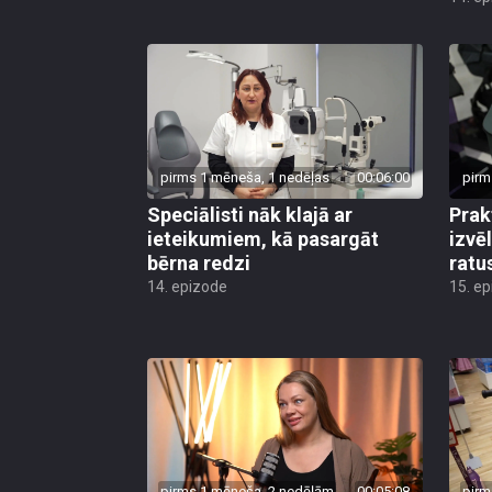
pirms 1 mēneša, 1 nedēļas
00:06:00
pirm
Speciālisti nāk klajā ar
Prak
ieteikumiem, kā pasargāt
izvē
bērna redzi
ratu
14. epizode
15. e
pirms 1 mēneša, 2 nedēļām
00:05:08
pirm