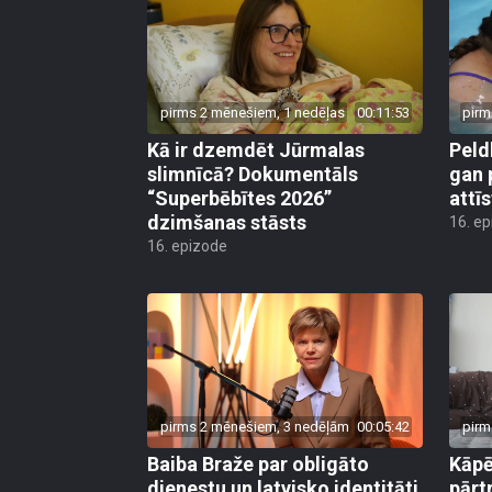
pirms 2 mēnešiem, 1 nedēļas
00:11:53
pirm
Kā ir dzemdēt Jūrmalas
Peld
slimnīcā? Dokumentāls
gan 
“Superbēbītes 2026”
attī
dzimšanas stāsts
16. e
16. epizode
pirms 2 mēnešiem, 3 nedēļām
00:05:42
pirm
Baiba Braže par obligāto
Kāp
dienestu un latvisko identitāti
pārt