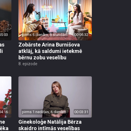
05:03
pirms 6 dienām, 8 stundām
00:05:32
as
Zobārste Arina Burnišova
li
atklāj, kā saldumi ietekmē
bērnu zobu veselību
8. epizode
04:16
pirms 1 nedēļas, 6 dienām
00:03:31
ane
Ginekoloģe Natālija Bērza
vēka
skaidro intīmās veselības