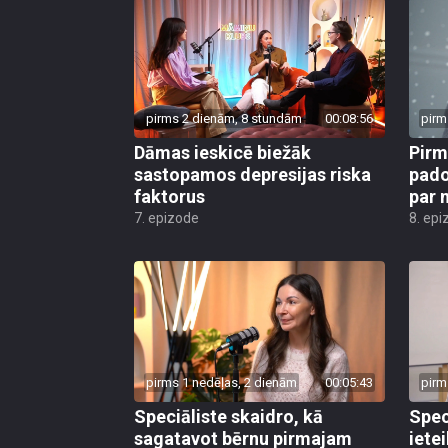
pirms 2 dienām, 8 stundām
00:08:56
pirm
Dāmas ieskicē biežāk
Pirm
sastopamos depresijas riska
pado
faktorus
par 
7. epizode
8. epi
pirms 1 nedēļas, 2 dienām
00:05:43
pirm
Speciāliste skaidro, kā
Spec
sagatavot bērnu pirmajam
iete