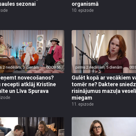
saules sezonai
organismā
zode
10. epizode
s 2 nedēļām, 3 dienām
00:09:56
pirms 2 nedēļām, 5 dienām
00:
ieņemt novecošanos?
Gulēt kopā ar vecākiem v
 recepti atklāj Kristīne
tomēr ne? Daktere sniedz
nīte un Līva Spurava
risinājumus mazuļa vese
miegam
pizode
11. epizode