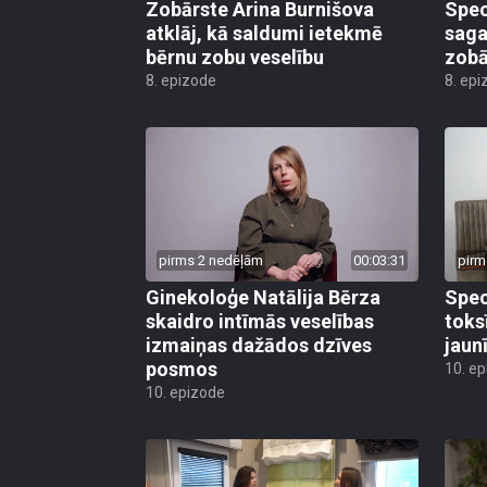
Zobārste Arina Burnišova
Spec
atklāj, kā saldumi ietekmē
saga
bērnu zobu veselību
zob
8. epizode
8. epi
pirms 2 nedēļām
00:03:31
pirm
Ginekoloģe Natālija Bērza
Speci
skaidro intīmās veselības
toks
izmaiņas dažādos dzīves
jaun
posmos
10. e
10. epizode