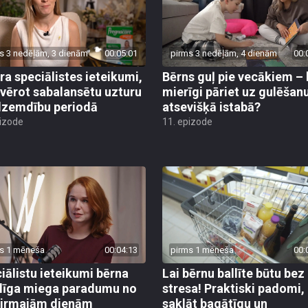
s 3 nedēļām, 3 dienām
00:05:01
pirms 3 nedēļām, 4 dienām
00:
ra speciālistes ieteikumi,
Bērns guļ pie vecākiem –
evērot sabalansētu uzturu
mierīgi pāriet uz gulēšan
zemdību periodā
atsevišķā istabā?
pizode
11. epizode
s 1 mēneša
00:04:13
pirms 1 mēneša
00:
iālistu ieteikumi bērna
Lai bērnu ballīte būtu bez
līga miega paradumu no
stresa! Praktiski padomi,
pirmajām dienām
saklāt bagātīgu un