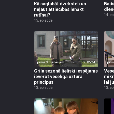
Kā saglabāt dzirksteli un
Baib
neļaut attiecībās ienākt
dien
rutīnai?
14. e
15. epizode
pirms 3 mēnešiem
00:06:24
pirm
Grila sezonā lieliski iespējams
Vese
ievērot veselīga uztura
mikr
principus
lai j
13. epizode
13. e