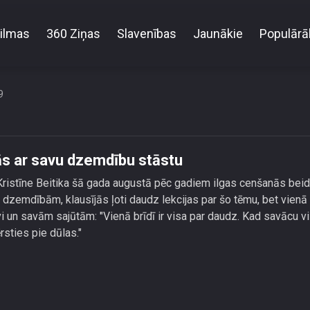
ilmas
360 Ziņas
Slavenības
Jaunākie
Populārā
fluencere Kristīne Beitika dalās ar savu dzemdību stā
9
lās ar savu dzemdību stāstu
Kristīne Beitika šā gada augustā pēc gadiem ilgas cenšanās bei
es dzemdībām, klausījās ļoti daudz lekcijas par šo tēmu, bet vienā 
i un savām sajūtām: "Vienā brīdī ir visa par daudz. Kad savācu v
sties pie dūlas."