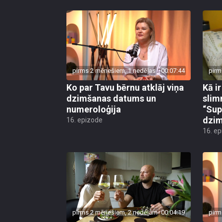
pirms 2 mēnešiem, 1 nedēļas
00:07:44
pirm
Ko par Tavu bērnu atklāj viņa
Kā i
dzimšanas datums un
slim
numeroloģija
“Sup
dzim
16. epizode
16. e
pirms 2 mēnešiem, 2 nedēļām
00:04:19
pirm