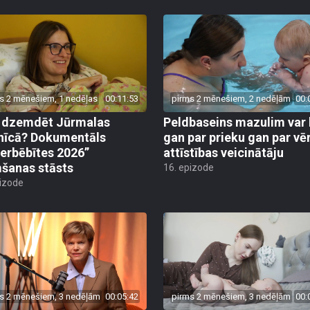
s 2 mēnešiem, 1 nedēļas
00:11:53
pirms 2 mēnešiem, 2 nedēļām
00:
r dzemdēt Jūrmalas
Peldbaseins mazulim var 
nīcā? Dokumentāls
gan par prieku gan par vē
erbēbītes 2026”
attīstības veicinātāju
šanas stāsts
16. epizode
pizode
s 2 mēnešiem, 3 nedēļām
00:05:42
pirms 2 mēnešiem, 3 nedēļām
00: