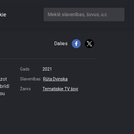
kie
Meklē slavenības, šovus, u.c.
stu
Dalies
Gads
2021
dzot
Slavenības
Rūta Dvinska
brīdī
Žanrs
Tematiskie TV šovi
isu