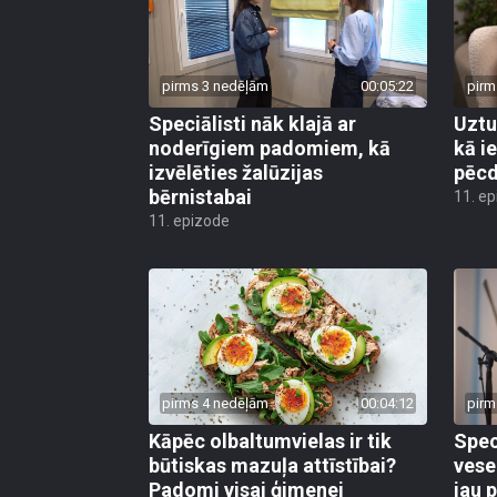
pirms 3 nedēļām
00:05:22
pirm
Speciālisti nāk klajā ar
Uztu
noderīgiem padomiem, kā
kā i
izvēlēties žalūzijas
pēcd
bērnistabai
11. e
11. epizode
pirms 4 nedēļām
00:04:12
pirm
Kāpēc olbaltumvielas ir tik
Spec
būtiskas mazuļa attīstībai?
vese
Padomi visai ģimenei
jau 