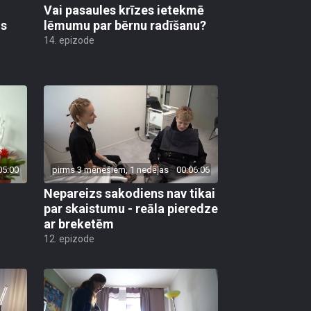
Vai pasaules krīzes ietekmē
os
lēmumu par bērnu radīšanu?
14. epizode
05:00
pirms 3 mēnešiem, 1 nedēļas
00:06:06
Nepareizs sakodiens nav tikai
par skaistumu - reāla pieredze
ar breketēm
12. epizode