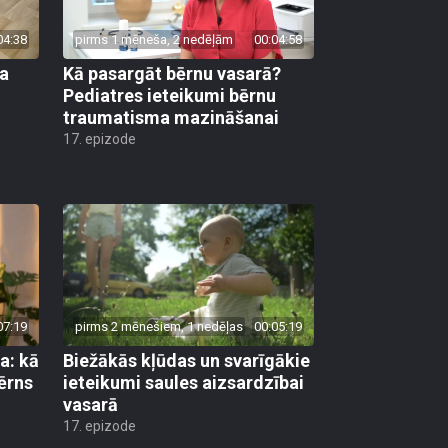
04:38
pirms 1 mēneša, 2 nedēļām
00:04:58
ra
Kā pasargāt bērnu vasarā?
o
Pediatres ieteikumi bērnu
traumatisma mazināšanai
17. epizode
07:19
pirms 2 mēnešiem, 1 nedēļas
00:05:19
a: kā
Biežākās kļūdas un svarīgākie
bērns
ieteikumi saules aizsardzībai
vasarā
17. epizode