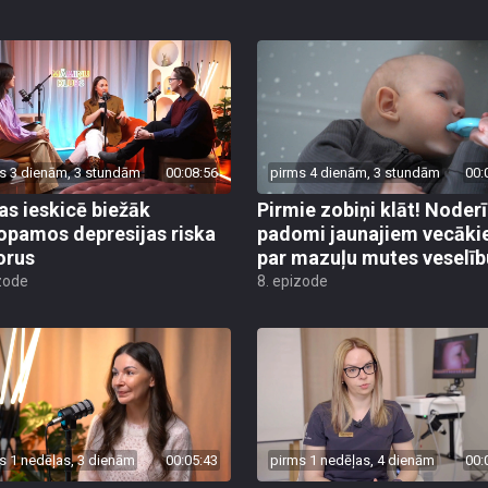
s 3 dienām, 3 stundām
00:08:56
pirms 4 dienām, 3 stundām
00:
s ieskicē biežāk
Pirmie zobiņi klāt! Noderī
opamos depresijas riska
padomi jaunajiem vecāk
orus
par mazuļu mutes veselīb
zode
8. epizode
s 1 nedēļas, 3 dienām
00:05:43
pirms 1 nedēļas, 4 dienām
00: