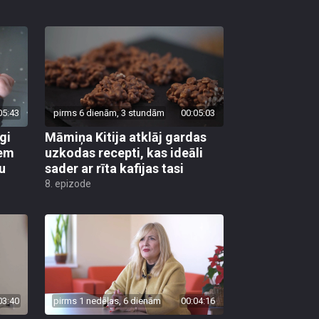
05:43
pirms 6 dienām, 3 stundām
00:05:03
gi
Māmiņa Kitija atklāj gardas
iem
uzkodas recepti, kas ideāli
u
sader ar rīta kafijas tasi
8. epizode
03:40
pirms 1 nedēļas, 6 dienām
00:04:16