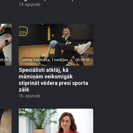
14. epizode
05:26
pirms 1 mēneša, 1 nedēļas
00:05:53
Speciālisti atklāj, kā
māmiņām veiksmīgāk
stiprināt vēdera presi sporta
zālē
16. epizode