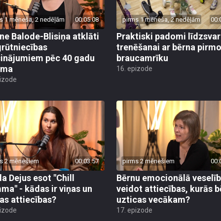
s 1 mēneša, 2 nedēļām
00:05:08
pirms 1 mēneša, 2 nedēļām
00:
ne Balode-Blisiņa atklāti
Praktiski padomi līdzsva
grūtniecības
trenēšanai ar bērna pirm
cinājumiem pēc 40 gadu
braucamrīku
uma
16. epizode
pizode
s 2 mēnešiem
00:03:57
pirms 2 mēnešiem
00:
a Dejus esot "Chill
Bērnu emocionālā veselīb
a" - kādas ir viņas un
veidot attiecības, kurās 
as attiecības?
uzticas vecākam?
pizode
17. epizode