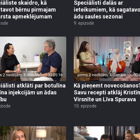
iāliste skaidro, kā
Speciālisti dalās ar
tavot bērnu pirmajam
ieteikumiem, kā sagatav
ārsta apmeklējumam
ādu saules sezonai
zode
9. epizode
s 2 nedēļām, 3 dienām
00:05:16
pirms 2 nedēļām, 4 dienām
00:
ālisti atklāti par botulīna
Kā pieņemt novecošanos
īna injekcijām un ādas
Savu recepti atklāj Kristī
ību
Virsnīte un Līva Spurava
pizode
10. epizode