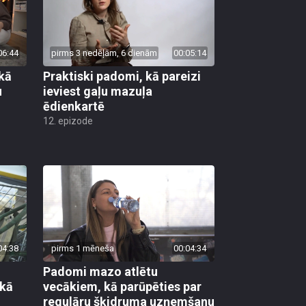
06:44
pirms 3 nedēļām, 6 dienām
00:05:14
 kā
Praktiski padomi, kā pareizi
u
ieviest gaļu mazuļa
ēdienkartē
12. epizode
04:38
pirms 1 mēneša
00:04:34
Padomi mazo atlētu
 kā
vecākiem, kā parūpēties par
regulāru šķidruma uzņemšanu