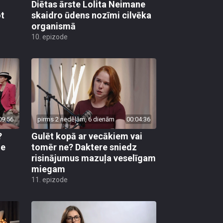
Diētas ārste Lolita Neimane
ot
skaidro ūdens nozīmi cilvēka
organismā
10. epizode
09:56
pirms 2 nedēļām, 6 dienām
00:04:36
?
Gulēt kopā ar vecākiem vai
ne
tomēr ne? Daktere sniedz
risinājumus mazuļa veselīgam
miegam
11. epizode