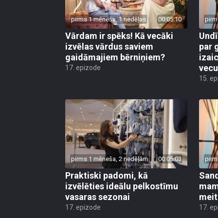
pirms 1 mēneša, 1 nedēļas
00:05:10
pirm
Vārdam ir spēks! Kā vecāki
Undī
izvēlas vārdus saviem
par 
gaidāmajiem bērniņiem?
izai
vec
17. epizode
15. e
pirms 1 mēneša, 2 nedēļām
00:05:03
pirm
Praktiski padomi, kā
Sand
izvēlēties ideālu pelkostīmu
mamm
vasaras sezonai
meit
17. epizode
17. e