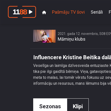
Pašmāju TV šovi
Seriāli
F
In
2021. gada 12. novembris, S08 E0
Māmiņu klubs
Influencere Kristīne Beitika da
Veselīga un laimīga dzīvesveida entuziaste 
tika pie ilgi gaidītā bērniņa. Viņa, gatavojoti
meta to malas, lai tomēr vērstu fokusu uz sev
informāciju un resursus, mans lēmums bija vēr
Sezonas
Klipi