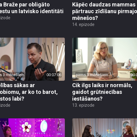
a Braže par obligāto
Kāpēc daudzas mammas
estu un latvisko identitāti
pārtrauc zīdīšanu pirmaj
mēnešos?
pizode
14. epizode
s 3 mēnešiem
00:07:06
pirms 3 mēnešiem
00:
lības sākas ar
Cik ilgs laiks ir normāls,
obiomu, ar ko to barot,
gaidot grūtniecības
ustos labi?
iestāšanos?
pizode
13. epizode