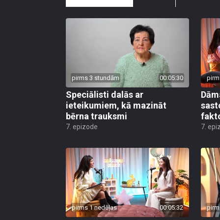
pirms 3 stundām
00:05:30
pirm
Speciālisti dalās ar
Dāma
ieteikumiem, kā mazināt
sast
bērna trauksmi
fakt
7. epizode
7. epi
pirms 1 nedēļas
00:05:32
pirm