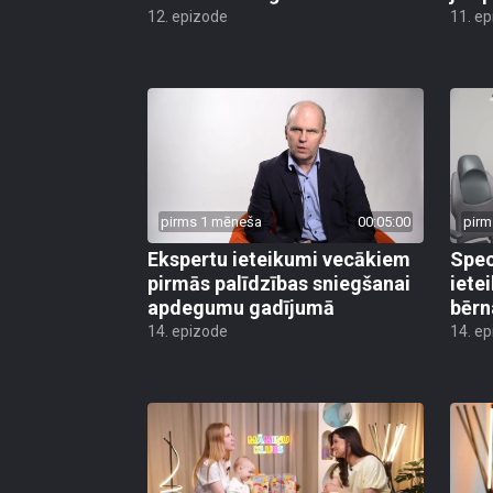
12. epizode
11. e
pirms 1 mēneša
00:05:00
pirm
Ekspertu ieteikumi vecākiem
Speci
pirmās palīdzības sniegšanai
iete
apdegumu gadījumā
bērn
14. epizode
14. e