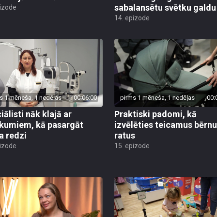
sabalansētu svētku galdu
pizode
14. epizode
s 1 mēneša, 1 nedēļas
00:06:00
pirms 1 mēneša, 1 nedēļas
00:
ālisti nāk klajā ar
Praktiski padomi, kā
ikumiem, kā pasargāt
izvēlēties teicamus bērnu
a redzi
ratus
pizode
15. epizode