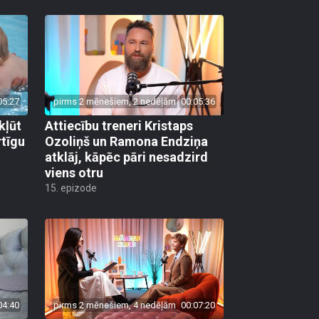
05:27
pirms 2 mēnešiem, 2 nedēļām
00:05:36
kļūt
Attiecību treneri Kristaps
rtīgu
Ozoliņš un Ramona Endziņa
atklāj, kāpēc pāri nesadzird
viens otru
15. epizode
04:40
pirms 2 mēnešiem, 4 nedēļām
00:07:20