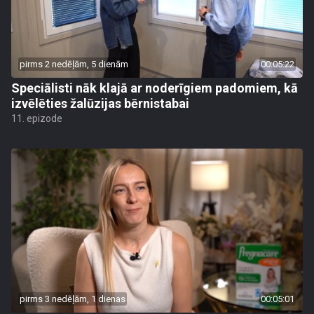
pirms 2 nedēļām, 5 dienām
00:05:22
Speciālisti nāk klajā ar noderīgiem padomiem, kā
izvēlēties žalūzijas bērnistabai
11. epizode
pirms 3 nedēļām, 1 dienas
00:05:01