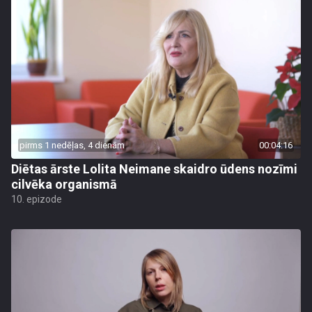
pirms 1 nedēļas, 4 dienām
00:04:16
Diētas ārste Lolita Neimane skaidro ūdens nozīmi
cilvēka organismā
10. epizode