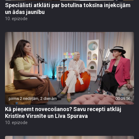
Speciālisti atklāti par botulīna toksīna injekcijām
un ādas jaunību
10. epizode
pirms 2 nedēļām, 2 dienām
00:09:56
Kā pieņemt novecošanos? Savu recepti atklāj
Kristīne Virsnīte un Līva Spurava
10. epizode