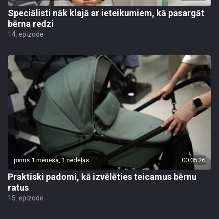
Speciālisti nāk klajā ar ieteikumiem, kā pasargāt
bērna redzi
14. epizode
pirms 1 mēneša, 1 nedēļas
00:05:26
Praktiski padomi, kā izvēlēties teicamus bērnu
ratus
15. epizode