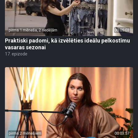
pirms 1 mēneša, 2 nedēļām
00:05:03
Praktiski padomi, kā izvēlēties ideālu pelkostīmu
vasaras sezonai
17. epizode
pirms 2 mēnešiem
00:03:57