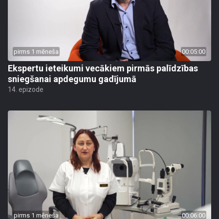
pirms 1 mēneša
00:05:00
Ekspertu ieteikumi vecākiem pirmās palīdzības
sniegšanai apdegumu gadījumā
14. epizode
pirms 1 mēneša
00:06:00