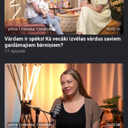
pirms 1 mēneša, 1 nedēļas
00:05:10
Vārdam ir spēks! Kā vecāki izvēlas vārdus saviem
gaidāmajiem bērniņiem?
17. epizode
pirms 1 mēneša, 1 nedēļas
00:05:08