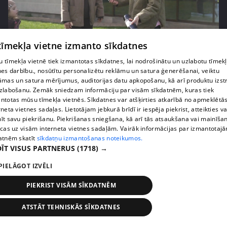
 tīmekļa vietne izmanto sīkdatnes
pirms 3 mēnešiem
00:06:24
Grila sezonā lieliski iespējams ievērot veselīga
 tīmekļa vietnē tiek izmantotas sīkdatnes, lai nodrošinātu un uzlabotu tīmek
nes darbību., nosūtītu personalizētu reklāmu un satura ģenerēšanai, veiktu
uztura principus
āmas un satura mērījumus, auditorijas datu apkopošanu, kā arī produktu izst
13. epizode
zlabošanu. Zemāk sniedzam informāciju par visām sīkdatnēm, kuras tiek
ntotas mūsu tīmekļa vietnēs. Sīkdatnes var atšķirties atkarībā no apmeklētā
rneta vietnes sadaļas. Lietotājam jebkurā brīdī ir iespēja piekrist, atteikties va
īt savu piekrišanu. Piekrišanas sniegšana, kā arī tās atsaukšana vai mainīša
ecas uz visām interneta vietnes sadaļām. Vairāk informācijas par izmantotaj
atnēm skatīt
sīkdatņu izmantošanas noteikumos.
ĪT VISUS PARTNERUS
(1718) →
PIELĀGOT IZVĒLI
PIEKRIST VISĀM SĪKDATNĒM
ATSTĀT TEHNISKĀS SĪKDATNES
pirms 3 mēnešiem
00:07:06