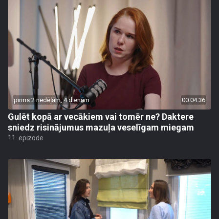
pirms 2 nedēļām, 4 dienām
00:04:36
Gulēt kopā ar vecākiem vai tomēr ne? Daktere
sniedz risinājumus mazuļa veselīgam miegam
11. epizode