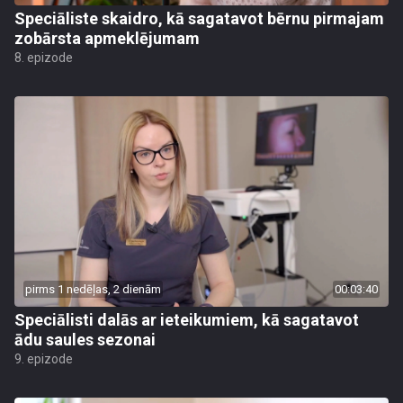
Speciāliste skaidro, kā sagatavot bērnu pirmajam
zobārsta apmeklējumam
8. epizode
pirms 1 nedēļas, 2 dienām
00:03:40
Speciālisti dalās ar ieteikumiem, kā sagatavot
ādu saules sezonai
9. epizode