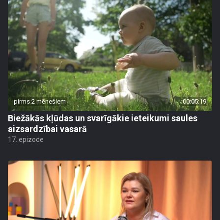
pirms 2 mēnešiem
00:05:19
Biežākās kļūdas un svarīgākie ieteikumi saules
aizsardzībai vasarā
17. epizode