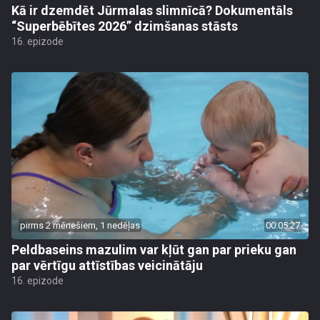
Kā ir dzemdēt Jūrmalas slimnīcā? Dokumentāls
“Superbēbītes 2026” dzimšanas stāsts
16. epizode
pirms 2 mēnešiem, 1 nedēļas
00:05:27
Peldbaseins mazulim var kļūt gan par prieku gan
par vērtīgu attīstības veicinātāju
16. epizode