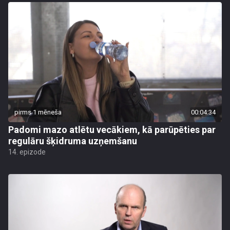
pirms 1 mēneša
00:04:34
Padomi mazo atlētu vecākiem, kā parūpēties par
regulāru šķidruma uzņemšanu
14. epizode