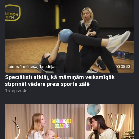
pirms 1 mēneša, 1 nedēļas
00:05:53
Speciālisti atklāj, kā māmiņām veiksmīgāk
stiprināt vēdera presi sporta zālē
16. epizode