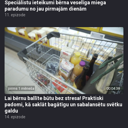
Speciālistu ieteikumi bērna veselīga miega
paradumu no jau pirmajām dienām
11. epizode
pirms 1 mēneša
00:04:38
Lai bērnu ballīte būtu bez stresa! Praktiski
padomi, kā saklāt bagātīgu un sabalansētu svētku
galdu
14. epizode