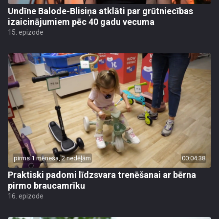
Undīne Balode-Blisiņa atklāti par grūtniecības
izaicinājumiem pēc 40 gadu vecuma
15. epizode
pirms 1 mēneša, 2 nedēļām
00:04:38
Praktiski padomi līdzsvara trenēšanai ar bērna
pirmo braucamrīku
16. epizode