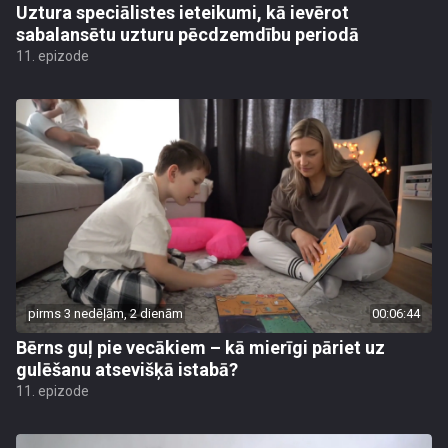
Uztura speciālistes ieteikumi, kā ievērot
sabalansētu uzturu pēcdzemdību periodā
11. epizode
pirms 3 nedēļām, 2 dienām
00:06:44
Bērns guļ pie vecākiem – kā mierīgi pāriet uz
gulēšanu atsevišķā istabā?
11. epizode