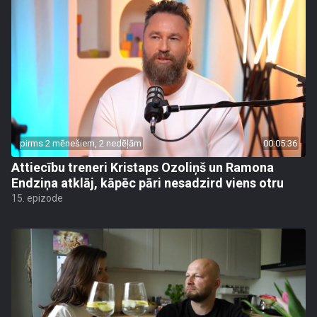
pirms 2 mēnešiem, 2 nedēļām
00:05:36
Attiecību treneri Kristaps Ozoliņš un Ramona
Endziņa atklāj, kāpēc pāri nesadzird viens otru
15. epizode