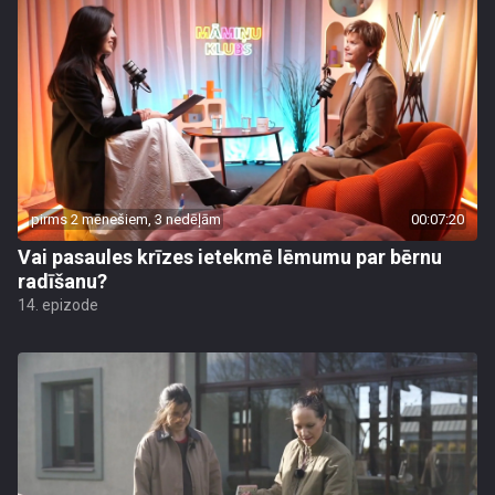
pirms 2 mēnešiem, 3 nedēļām
00:07:20
Vai pasaules krīzes ietekmē lēmumu par bērnu
radīšanu?
14. epizode