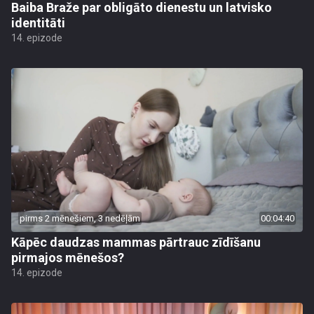
Baiba Braže par obligāto dienestu un latvisko
identitāti
14. epizode
pirms 2 mēnešiem, 3 nedēļām
00:04:40
Kāpēc daudzas mammas pārtrauc zīdīšanu
pirmajos mēnešos?
14. epizode