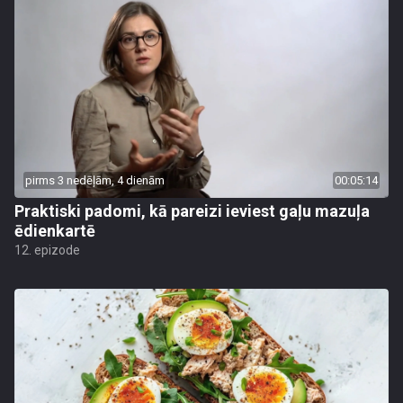
pirms 3 nedēļām, 4 dienām
00:05:14
Praktiski padomi, kā pareizi ieviest gaļu mazuļa
ēdienkartē
12. epizode