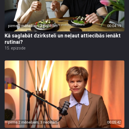
pirms 2 mēnešiem, 2 nedēļām
00:04:19
Kā saglabāt dzirksteli un neļaut attiecībās ienākt
rutīnai?
15. epizode
pirms 2 mēnešiem, 3 nedēļām
00:05:42