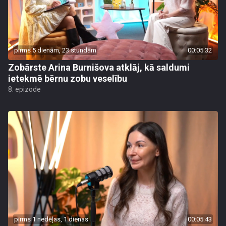
pirms 5 dienām, 23 stundām
00:05:32
Zobārste Arina Burnišova atklāj, kā saldumi
ietekmē bērnu zobu veselību
8. epizode
pirms 1 nedēļas, 1 dienas
00:05:43