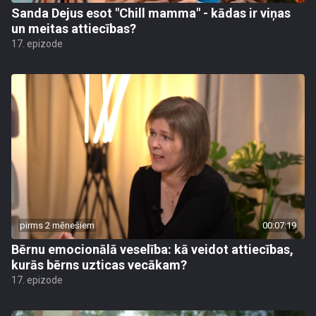
Sanda Dejus esot "Chill mamma" - kādas ir viņas
un meitas attiecības?
17. epizode
pirms 2 mēnešiem
00:07:19
Bērnu emocionālā veselība: kā veidot attiecības,
kurās bērns uzticas vecākam?
17. epizode