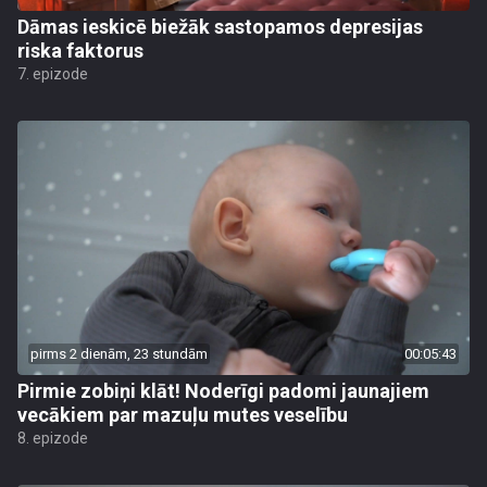
Dāmas ieskicē biežāk sastopamos depresijas
riska faktorus
7. epizode
pirms 2 dienām, 23 stundām
00:05:43
Pirmie zobiņi klāt! Noderīgi padomi jaunajiem
vecākiem par mazuļu mutes veselību
8. epizode