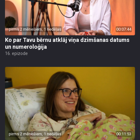
pirms 2 mēnešiem, 1 nedēļas
00:07:44
Ko par Tavu bērnu atklāj viņa dzimšanas datums
un numeroloģija
16. epizode
pirms 2 mēnešiem, 1 nedēļas
00:11:53