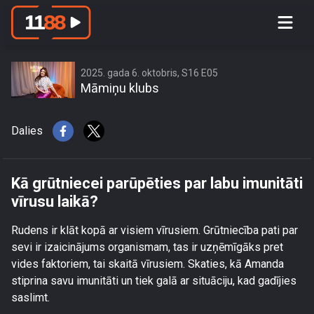
Kā grūtniecei parūpēties par labu
imunitāti vīrusu laikā?
2025. gada 6. oktobris, S16 E05
Māmiņu klubs
Dalies
Kā grūtniecei parūpēties par labu imunitāti
vīrusu laikā?
Rudens ir klāt kopā ar visiem vīrusiem. Grūtniecība pati par
sevi ir izaicinājums organismam, tas ir uzņēmīgāks pret
vides faktoriem, tai skaitā vīrusiem. Skaties, kā Amanda
stiprina savu imunitāti un tiek galā ar situāciju, kad gadījies
saslimt.