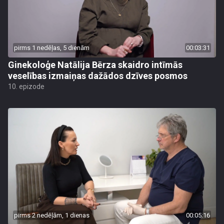
pirms 1 nedēļas, 5 dienām
00:03:31
Ginekoloģe Natālija Bērza skaidro intīmās
veselības izmaiņas dažādos dzīves posmos
10. epizode
pirms 2 nedēļām, 1 dienas
00:05:16