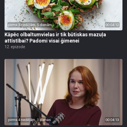
pirms 3 nedēļām, 5 dienām
00:04:12
Kāpēc olbaltumvielas ir tik būtiskas mazuļa
attīstībai? Padomi visai ģimenei
12. epizode
pirms 4 nedēļām, 1 dienas
00:04:13