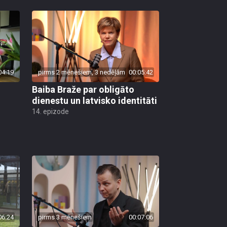
04:19
pirms 2 mēnešiem, 3 nedēļām
00:05:42
Baiba Braže par obligāto
dienestu un latvisko identitāti
14. epizode
06:24
pirms 3 mēnešiem
00:07:06