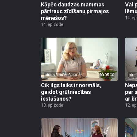
Kāpēc daudzas mammas
Vai 
pārtrauc zīdīšanu pirmajos
lēmu
mēnešos?
14. e
14. epizode
pirms 3 mēnešiem
00:05:00
pirm
Cik ilgs laiks ir normāls,
Nepa
gaidot grūtniecības
par 
iestāšanos?
ar b
13. epizode
12. e