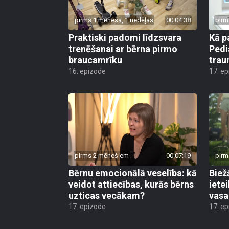
pirms 1 mēneša, 1 nedēļas
00:04:38
pirm
Praktiski padomi līdzsvara
Kā p
trenēšanai ar bērna pirmo
Pedi
braucamrīku
trau
16. epizode
17. e
pirms 2 mēnešiem
00:07:19
pirm
Bērnu emocionālā veselība: kā
Biež
veidot attiecības, kurās bērns
iete
uzticas vecākam?
vasa
17. epizode
17. e