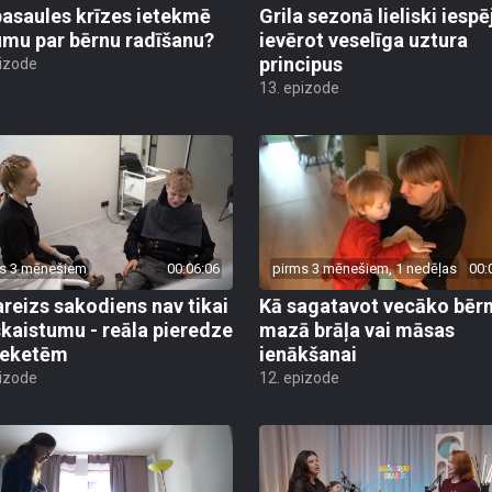
pasaules krīzes ietekmē
Grila sezonā lieliski iesp
mu par bērnu radīšanu?
ievērot veselīga uztura
principus
pizode
13. epizode
s 3 mēnešiem
00:06:06
pirms 3 mēnešiem, 1 nedēļas
00:
reizs sakodiens nav tikai
Kā sagatavot vecāko bēr
skaistumu - reāla pieredze
mazā brāļa vai māsas
reketēm
ienākšanai
pizode
12. epizode