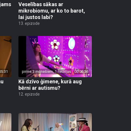
ējams
Veselības sākas ar
mikrobiomu, ar ko to barot,
lai justos labi?
13. epizode
05:31
pirms 3 mēnešiem, 1 nedēļas
00:05:36
nu
Kā dzīvo ģimene, kurā aug
bērni ar autismu?
12. epizode