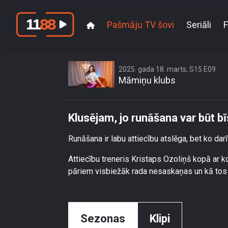
Pašmāju TV šovi
Seriāli
F
2025. gada 18. marts, S15 E09
Māmiņu klubs
Klusējam, jo runāšana var būt b
Runāšana ir labu attiecību atslēga, bet ko dar
Attiecību treneris Kristaps Ozoliņš kopā ar 
pāriem visbiežāk rada nesaskaņas un kā tos r
Sezonas
Klipi