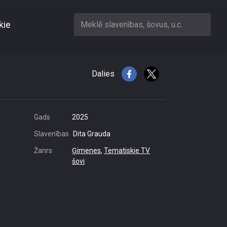
kie
Meklē slavenības, šovus, u.c.
Dalies
Gads
2025
Slavenības
Dita Grauda
Žanrs
Ģimenes
,
Tematiskie TV
šovi