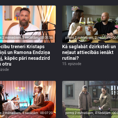
s 2 mēnešiem, 2 nedēļām
00:05:36
pirms 2 mēnešiem, 2 nedēļām
00:
ecību treneri Kristaps
Kā saglabāt dzirksteli un
iņš un Ramona Endziņa
neļaut attiecībās ienākt
āj, kāpēc pāri nesadzird
rutīnai?
s otru
15. epizode
pizode
s 2 mēnešiem, 3 nedēļām
00:07:20
pirms 2 mēnešiem, 4 nedēļām
00: