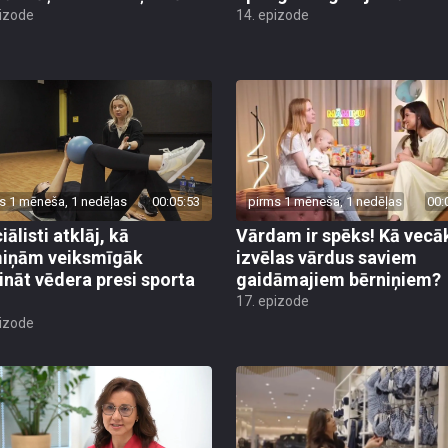
pizode
14. epizode
s 1 mēneša, 1 nedēļas
00:05:53
pirms 1 mēneša, 1 nedēļas
00:
ālisti atklāj, kā
Vārdam ir spēks! Kā vecā
iņām veiksmīgāk
izvēlas vārdus saviem
rināt vēdera presi sporta
gaidāmajiem bērniņiem?
17. epizode
pizode