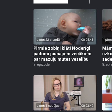
pirms 22 stundām
00:05:43
pirm
Pirmie zobiņi klāt! Noderīgi
Māmi
padomi jaunajiem vecākiem
uzko
par mazuļu mutes veselību
sader
8. epizode
8. epi
pirms 1 nedēļas
00:03:40
pirm