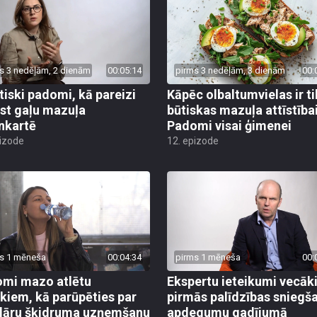
s 3 nedēļām, 2 dienām
00:05:14
pirms 3 nedēļām, 3 dienām
00:
tiski padomi, kā pareizi
Kāpēc olbaltumvielas ir ti
est gaļu mazuļa
būtiskas mazuļa attīstība
nkartē
Padomi visai ģimenei
pizode
12. epizode
s 1 mēneša
00:04:34
pirms 1 mēneša
00:
mi mazo atlētu
Ekspertu ieteikumi vecā
kiem, kā parūpēties par
pirmās palīdzības sniegš
lāru šķidruma uzņemšanu
apdegumu gadījumā