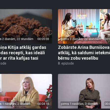
s 2 dienām, 22 stundām
00:05:03
pirms 3 dienām, 22 stundām
00:
ņa Kitija atklāj gardas
Zobārste Arina Burnišova
das recepti, kas ideāli
atklāj, kā saldumi ietekm
 ar rīta kafijas tasi
bērnu zobu veselību
zode
8. epizode
s 1 nedēļas, 2 dienām
00:04:16
pirms 1 nedēļas, 3 dienām
00: