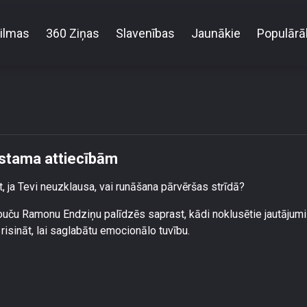
ilmas
360 Ziņas
Slavenības
Jaunākie
Populārā
Klusējam, jo runāšana var būt bīstama attiecībām
īstama attiecībām
īt, ja Tevi neuzklausa, vai runāšana pārvēršas strīdā?
kouču Ramonu Endziņu palīdzēs saprast, kādi noklusētie jautājumi
isināt, lai saglabātu emocionālo tuvību.