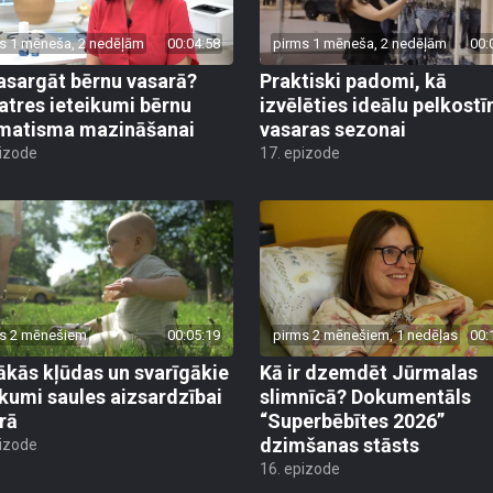
s 1 mēneša, 2 nedēļām
00:04:58
pirms 1 mēneša, 2 nedēļām
00:
asargāt bērnu vasarā?
Praktiski padomi, kā
atres ieteikumi bērnu
izvēlēties ideālu pelkost
matisma mazināšanai
vasaras sezonai
pizode
17. epizode
s 2 mēnešiem
00:05:19
pirms 2 mēnešiem, 1 nedēļas
00:
ākās kļūdas un svarīgākie
Kā ir dzemdēt Jūrmalas
ikumi saules aizsardzībai
slimnīcā? Dokumentāls
rā
“Superbēbītes 2026”
dzimšanas stāsts
pizode
16. epizode