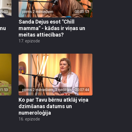
05:03
pirms 2 mēnešiem
00:03:57
Sanda Dejus esot "Chill
īmu
mamma" - kādas ir viņas un
meitas attiecības?
17. epizode
11:53
pirms 2 mēnešiem, 1 nedēļas
00:07:44
Ko par Tavu bērnu atklāj viņa
dzimšanas datums un
numeroloģija
16. epizode