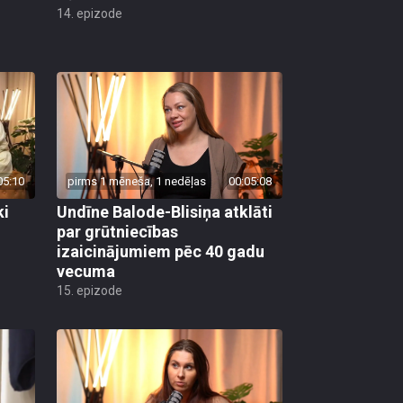
14. epizode
05:10
pirms 1 mēneša, 1 nedēļas
00:05:08
ki
Undīne Balode-Blisiņa atklāti
par grūtniecības
izaicinājumiem pēc 40 gadu
vecuma
15. epizode