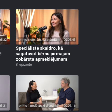
05:32
pirms 6 dienām, 22 stundām
00:05:43
Speciāliste skaidro, kā
ē
sagatavot bērnu pirmajam
zobārsta apmeklējumam
8. epizode
03:31
pirms 1 nedēļas, 6 dienām
00:05:16