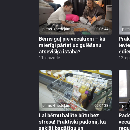
pirms 3 nedēļām
00:06:44
pirm
Bērns guļ pie vecākiem – kā
Prak
mierīgi pāriet uz gulēšanu
ievi
atsevišķā istabā?
ēdie
11. epizode
12. e
pirms 4 nedēļām
00:04:38
pirm
Lai bērnu ballīte būtu bez
Pado
stresa! Praktiski padomi, kā
vecā
saklāt bagātīgu un
regu