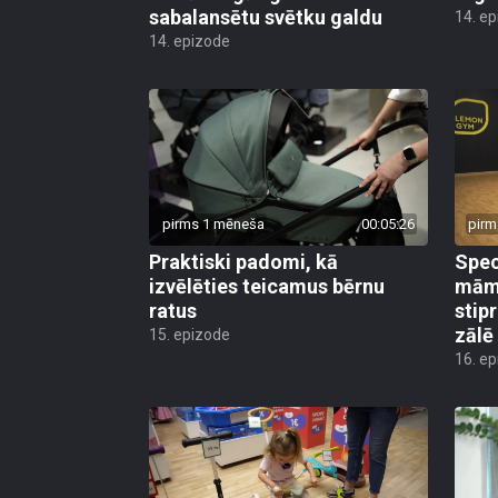
sabalansētu svētku galdu
14. e
14. epizode
pirms 1 mēneša
00:05:26
pirm
Praktiski padomi, kā
Speci
izvēlēties teicamus bērnu
mām
ratus
stip
zālē
15. epizode
16. e