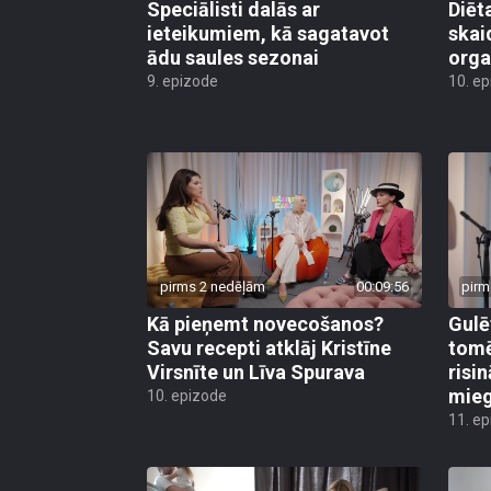
Speciālisti dalās ar
Diēt
ieteikumiem, kā sagatavot
skai
ādu saules sezonai
org
9. epizode
10. e
pirms 2 nedēļām
00:09:56
pirm
Kā pieņemt novecošanos?
Gulē
Savu recepti atklāj Kristīne
tomē
Virsnīte un Līva Spurava
risi
mie
10. epizode
11. e