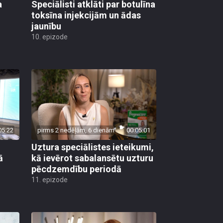
a
Speciālisti atklāti par botulīna
toksīna injekcijām un ādas
jaunību
10. epizode
05:22
pirms 2 nedēļām, 6 dienām
00:05:01
Uztura speciālistes ieteikumi,
ā
kā ievērot sabalansētu uzturu
pēcdzemdību periodā
11. epizode