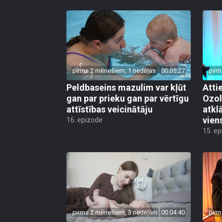
pirms 2 mēnešiem, 1 nedēļas
00:05:27
pirm
Peldbaseins mazulim var kļūt
Atti
gan par prieku gan par vērtīgu
Ozol
attīstības veicinātāju
atkl
vien
16. epizode
15. e
pirms 2 mēnešiem, 3 nedēļām
00:04:40
pirm