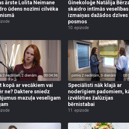
as ārste Lolita Neimane
Ginekoloģe Natālija Bērz
dro ūdens nozīmi cilvēka
skaidro intīmās veselības
anismā
izmaiņas dažādos dzīves
posmos
pizode
10. epizode
s 2 nedēļām, 2 dienām
00:04:36
pirms 2 nedēļām, 3 dienām
00:
t kopā ar vecākiem vai
Speciālisti nāk klajā ar
r ne? Daktere sniedz
noderīgiem padomiem, k
nājumus mazuļa veselīgam
izvēlēties žalūzijas
gam
bērnistabai
pizode
11. epizode