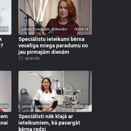
04:12
pirms 3 nedēļām, 6 dienām
00:04:13
k
Speciālistu ieteikumi bērna
i?
veselīga miega paradumu no
jau pirmajām dienām
11. epizode
05:00
pirms 1 mēneša
00:06:00
kiem
Speciālisti nāk klajā ar
anai
ieteikumiem, kā pasargāt
bērna redzi