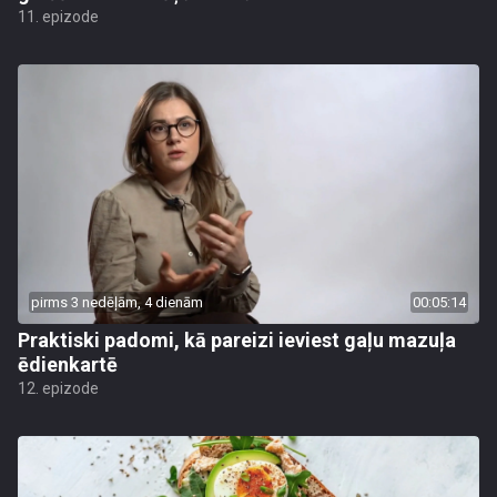
11. epizode
pirms 3 nedēļām, 4 dienām
00:05:14
Praktiski padomi, kā pareizi ieviest gaļu mazuļa
ēdienkartē
12. epizode