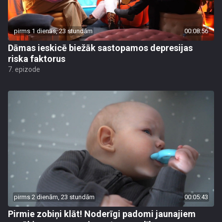
pirms 1 dienas, 23 stundām
00:08:56
Dāmas ieskicē biežāk sastopamos depresijas
riska faktorus
7. epizode
pirms 2 dienām, 23 stundām
00:05:43
Pirmie zobiņi klāt! Noderīgi padomi jaunajiem