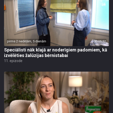
pirms 2 nedēļām, 5 dienām
00:05:22
Speciālisti nāk klajā ar noderīgiem padomiem, kā
izvēlēties žalūzijas bērnistabai
11. epizode