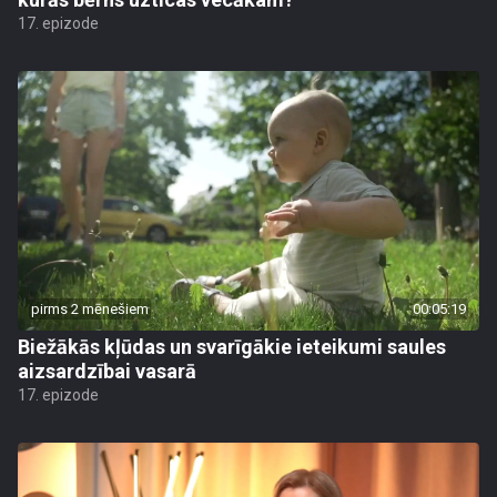
17. epizode
pirms 2 mēnešiem
00:05:19
Biežākās kļūdas un svarīgākie ieteikumi saules
aizsardzībai vasarā
17. epizode