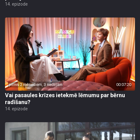
14. epizode
pirms 2 mēnešiem, 3 nedēļām
00:07:20
Vai pasaules krīzes ietekmē lēmumu par bērnu
radīšanu?
14. epizode