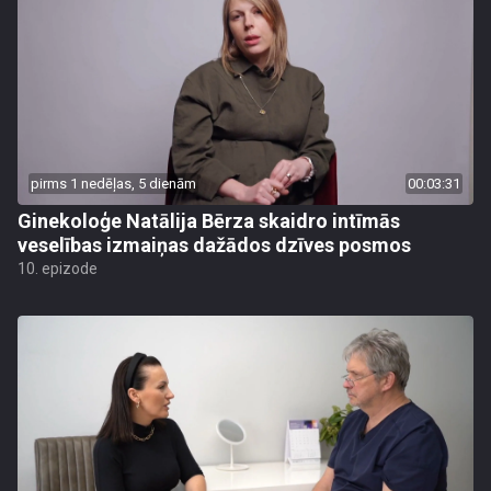
pirms 1 nedēļas, 5 dienām
00:03:31
Ginekoloģe Natālija Bērza skaidro intīmās
veselības izmaiņas dažādos dzīves posmos
10. epizode