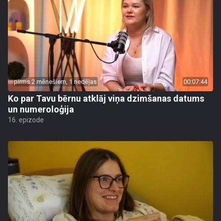
pirms 2 mēnešiem, 1 nedēļas
00:07:44
Ko par Tavu bērnu atklāj viņa dzimšanas datums
un numeroloģija
16. epizode