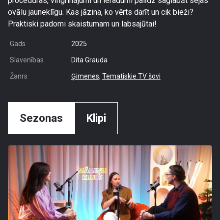
procedūras, vingrinājumi un ieradumi palīdz saglabāt sejas
ovālu jauneklīgu. Kas jāzina, ko vērts darīt un cik bieži?
Praktiski padomi skaistumam un labsajūtai!
Gads
2025
Slavenības
Dita Grauda
Žanrs
Ģimenes
,
Tematiskie TV šovi
Sezonas
Klipi