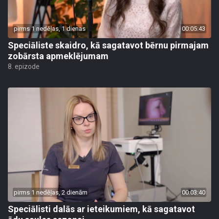
pirms 1 nedēļas, 1 dienas
00:05:43
Speciāliste skaidro, kā sagatavot bērnu pirmajam
zobārsta apmeklējumam
8. epizode
pirms 1 nedēļas, 2 dienām
00:03:40
Speciālisti dalās ar ieteikumiem, kā sagatavot