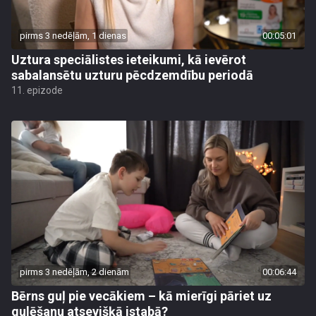
pirms 3 nedēļām, 1 dienas
00:05:01
Uztura speciālistes ieteikumi, kā ievērot
sabalansētu uzturu pēcdzemdību periodā
11. epizode
pirms 3 nedēļām, 2 dienām
00:06:44
Bērns guļ pie vecākiem – kā mierīgi pāriet uz
gulēšanu atsevišķā istabā?