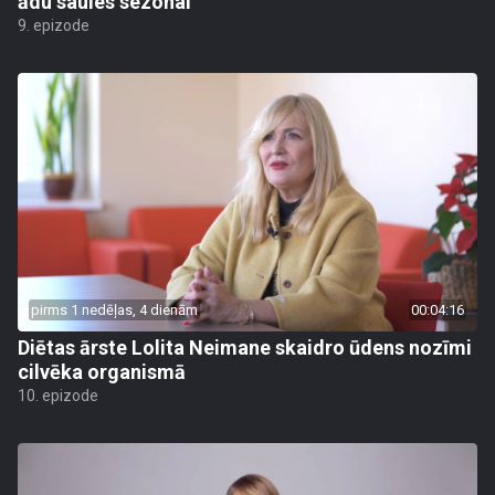
ādu saules sezonai
9. epizode
pirms 1 nedēļas, 4 dienām
00:04:16
Diētas ārste Lolita Neimane skaidro ūdens nozīmi
cilvēka organismā
10. epizode