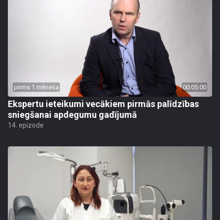
pirms 1 mēneša
00:05:00
Ekspertu ieteikumi vecākiem pirmās palīdzības
sniegšanai apdegumu gadījumā
14. epizode