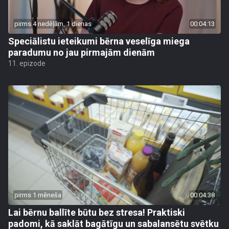
pirms 4 nedēļām, 1 dienas
00:04:13
Speciālistu ieteikumi bērna veselīga miega
paradumu no jau pirmajām dienām
11. epizode
pirms 1 mēneša
00:04:38
Lai bērnu ballīte būtu bez stresa! Praktiski
padomi, kā saklāt bagātīgu un sabalansētu svētku