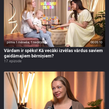
pirms 1 mēneša, 1 nedēļas
00:05:10
Vārdam ir spēks! Kā vecāki izvēlas vārdus saviem
gaidāmajiem bērniņiem?
17. epizode