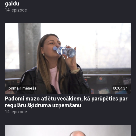
galdu
14. epizode
pirms 1 mēneša
00:04:34
Padomi mazo atlētu vecākiem, kā parūpēties par
regulāru šķidruma uzņemšanu
14. epizode