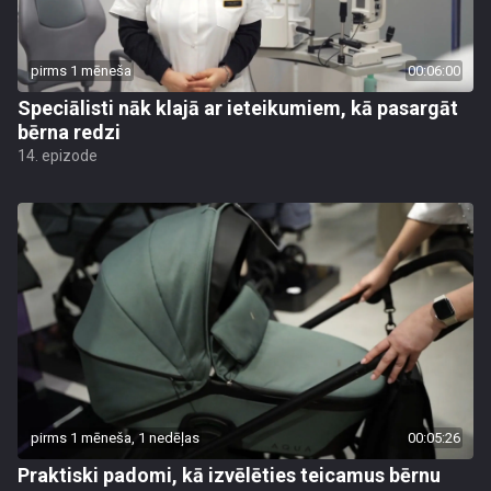
pirms 1 mēneša
00:06:00
Speciālisti nāk klajā ar ieteikumiem, kā pasargāt
bērna redzi
14. epizode
pirms 1 mēneša, 1 nedēļas
00:05:26
Praktiski padomi, kā izvēlēties teicamus bērnu