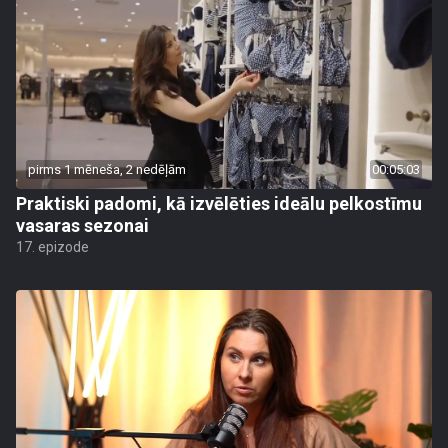
pirms 1 mēneša, 2 nedēļām
00:05:03
Praktiski padomi, kā izvēlēties ideālu pelkostīmu
vasaras sezonai
17. epizode