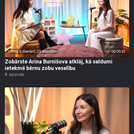
pirms 5 dienām, 23 stundām
00:05:32
Zobārste Arina Burnišova atklāj, kā saldumi
ietekmē bērnu zobu veselību
8. epizode