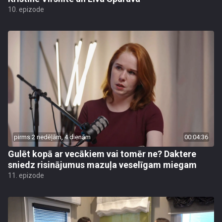
10. epizode
pirms 2 nedēļām, 4 dienām
00:04:36
Gulēt kopā ar vecākiem vai tomēr ne? Daktere
sniedz risinājumus mazuļa veselīgam miegam
11. epizode