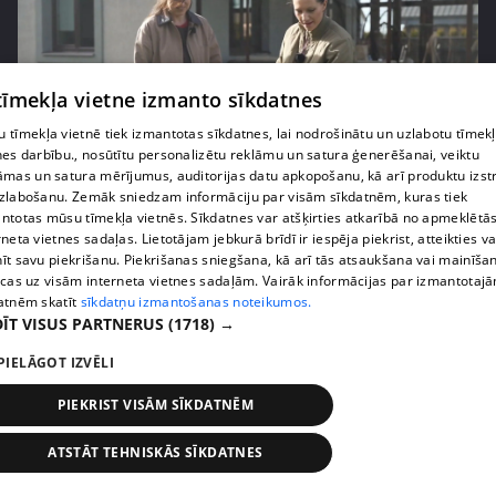
 tīmekļa vietne izmanto sīkdatnes
 tīmekļa vietnē tiek izmantotas sīkdatnes, lai nodrošinātu un uzlabotu tīmek
nes darbību., nosūtītu personalizētu reklāmu un satura ģenerēšanai, veiktu
āmas un satura mērījumus, auditorijas datu apkopošanu, kā arī produktu izst
pirms 3 mēnešiem
00:06:24
zlabošanu. Zemāk sniedzam informāciju par visām sīkdatnēm, kuras tiek
Grila sezonā lieliski iespējams ievērot veselīga
ntotas mūsu tīmekļa vietnēs. Sīkdatnes var atšķirties atkarībā no apmeklētā
uztura principus
rneta vietnes sadaļas. Lietotājam jebkurā brīdī ir iespēja piekrist, atteikties va
īt savu piekrišanu. Piekrišanas sniegšana, kā arī tās atsaukšana vai mainīša
13. epizode
ecas uz visām interneta vietnes sadaļām. Vairāk informācijas par izmantotaj
atnēm skatīt
sīkdatņu izmantošanas noteikumos.
ĪT VISUS PARTNERUS
(1718) →
PIELĀGOT IZVĒLI
PIEKRIST VISĀM SĪKDATNĒM
ATSTĀT TEHNISKĀS SĪKDATNES