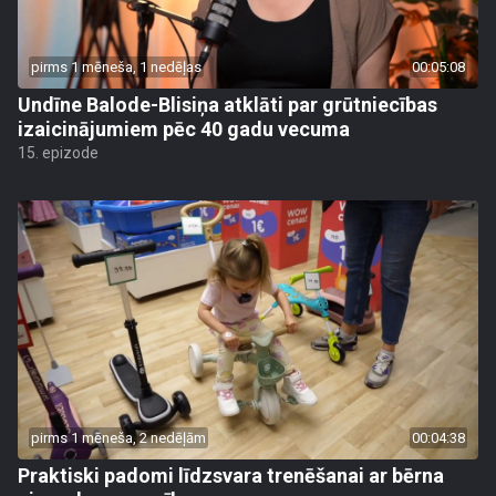
pirms 1 mēneša, 1 nedēļas
00:05:08
Undīne Balode-Blisiņa atklāti par grūtniecības
izaicinājumiem pēc 40 gadu vecuma
15. epizode
pirms 1 mēneša, 2 nedēļām
00:04:38
Praktiski padomi līdzsvara trenēšanai ar bērna