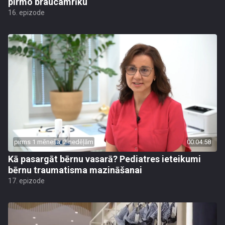
pirmo braucamrīku
16. epizode
pirms 1 mēneša, 2 nedēļām
00:04:58
Kā pasargāt bērnu vasarā? Pediatres ieteikumi
bērnu traumatisma mazināšanai
17. epizode