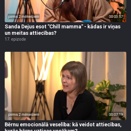
pirms 2 mēnešiem
00:03:57
Sanda Dejus esot "Chill mamma" - kādas ir viņas
un meitas attiecības?
17. epizode
pirms 2 mēnešiem
00:07:19
Bērnu emocionālā veselība: kā veidot attiecības,
kurās bērns uzticas vecākam?