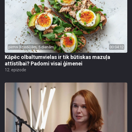
pirms 3 nedēļām, 5 dienām
00:04:12
Kāpēc olbaltumvielas ir tik būtiskas mazuļa
attīstībai? Padomi visai ģimenei
12. epizode