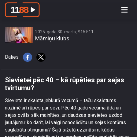
Sievietei pēc 40 – kā rūpēties par
sejas tvirtumu?
2025. gada 30. marts, S15 E11
Māmiņu klubs
Dalies
Sievietei pēc 40 – kā rūpēties par sejas
tvirtumu?
Sieviete ir skaista jebkurā vecumā – taču skaistums
nozīmē arī rūpes par sevi. Pēc 40 gadu vecuma āda un
sejas ovāls sāk mainīties, un daudzas sievietes uzdod
jautājumu: ko darīt, lai vaigi nenoslīdētu un sejas kontūras
saglabātu stingrumu? Šajā sižetā uzzināsim, kādas