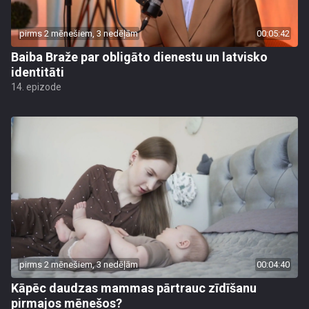
pirms 2 mēnešiem, 3 nedēļām
00:05:42
Baiba Braže par obligāto dienestu un latvisko
identitāti
14. epizode
pirms 2 mēnešiem, 3 nedēļām
00:04:40
Kāpēc daudzas mammas pārtrauc zīdīšanu
pirmajos mēnešos?