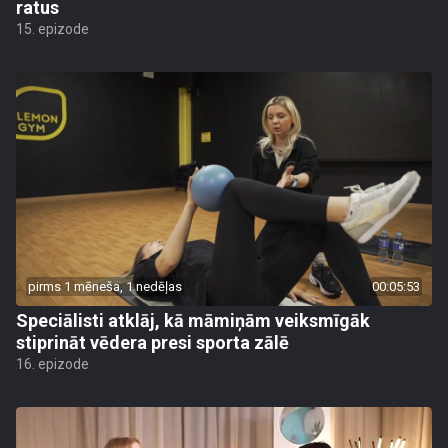
ratus
15. epizode
pirms 1 mēneša, 1 nedēļas
00:05:53
Speciālisti atklāj, kā māmiņām veiksmīgāk
stiprināt vēdera presi sporta zālē
16. epizode