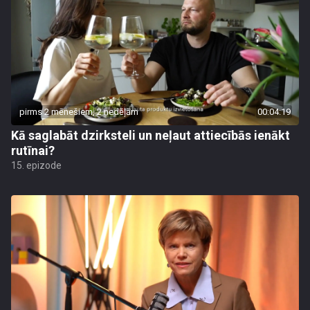
pirms 2 mēnešiem, 2 nedēļām
00:04:19
Kā saglabāt dzirksteli un neļaut attiecībās ienākt
rutīnai?
15. epizode