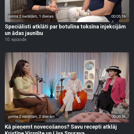
pirms 2 nedēļām, 1 dienas
00:05:16
Speciālisti atklāti par botulīna toksīna injekcijām
un ādas jaunību
10. epizode
pirms 2 nedēļām, 2 dienām
00:09:56
Kā pieņemt novecošanos? Savu recepti atklāj
Kristīne Virsnīte un Līva Spurava