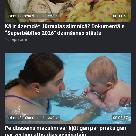
pirms 2 mēnešiem, 1 nedēļas
00:11:53
Kā ir dzemdēt Jūrmalas slimnīcā? Dokumentāls
“Superbēbītes 2026” dzimšanas stāsts
16. epizode
pirms 2 mēnešiem, 1 nedēļas
00:05:27
Peldbaseins mazulim var kļūt gan par prieku gan
par vērtīgu attīstības veicinātāju