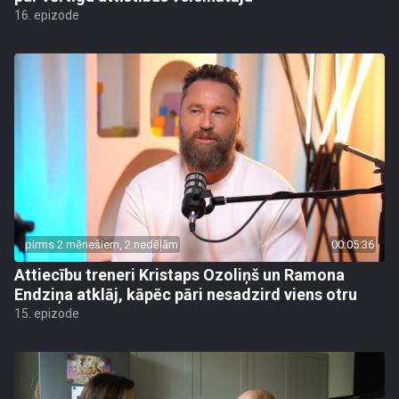
16. epizode
pirms 2 mēnešiem, 2 nedēļām
00:05:36
Attiecību treneri Kristaps Ozoliņš un Ramona
Endziņa atklāj, kāpēc pāri nesadzird viens otru
15. epizode