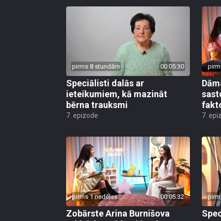
pirms 8 stundām
00:05:30
pirm
Speciālisti dalās ar
Dāma
ieteikumiem, kā mazināt
sast
bērna trauksmi
fakt
7. epizode
7. epi
pirms 1 nedēļas
00:05:32
pirm
Zobārste Arina Burnišova
Spec