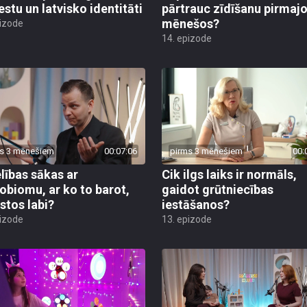
estu un latvisko identitāti
pārtrauc zīdīšanu pirmaj
mēnešos?
pizode
14. epizode
s 3 mēnešiem
00:07:06
pirms 3 mēnešiem
00:
lības sākas ar
Cik ilgs laiks ir normāls,
obiomu, ar ko to barot,
gaidot grūtniecības
ustos labi?
iestāšanos?
pizode
13. epizode