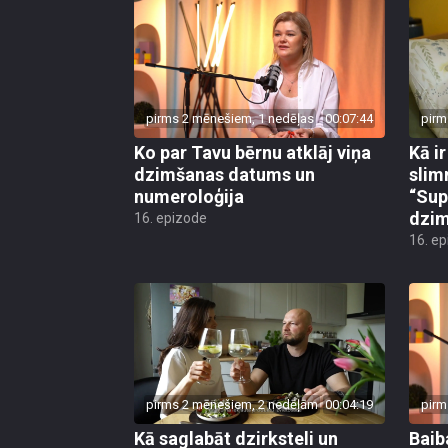
pirms 2 mēnešiem, 1 nedēļas
00:07:44
pirm
Ko par Tavu bērnu atklāj viņa
Kā i
dzimšanas datums un
slim
numeroloģija
“Sup
dzim
16. epizode
16. e
pirms 2 mēnešiem, 2 nedēļām
00:04:19
pirm
Kā saglabāt dzirksteli un
Baib