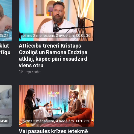
05:27
pirms 2 mēnešiem, 2 nedēļām
00:05:36
kļūt
Attiecību treneri Kristaps
rtīgu
Ozoliņš un Ramona Endziņa
atklāj, kāpēc pāri nesadzird
viens otru
15. epizode
04:40
pirms 2 mēnešiem, 4 nedēļām
00:07:20
Vai pasaules krīzes ietekmē