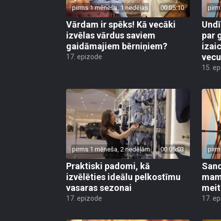
pirms 1 mēneša, 1 nedēļas
00:05:10
pirm
Vārdam ir spēks! Kā vecāki
Undī
izvēlas vārdus saviem
par 
gaidāmajiem bērniņiem?
izai
vec
17. epizode
15. e
pirms 1 mēneša, 2 nedēļām
00:05:03
pirm
Praktiski padomi, kā
Sand
izvēlēties ideālu pelkostīmu
mamm
vasaras sezonai
meit
17. epizode
17. e