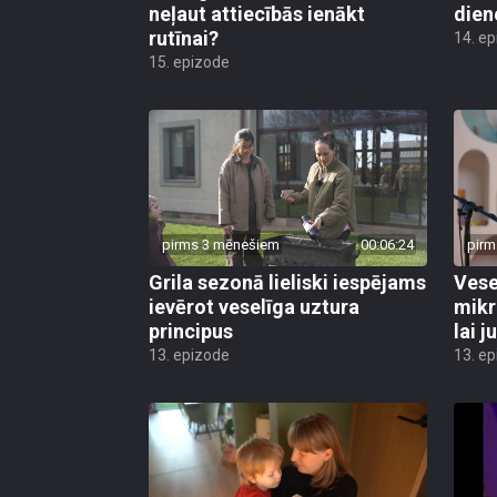
neļaut attiecībās ienākt
dien
rutīnai?
14. e
15. epizode
pirms 3 mēnešiem
00:06:24
pirm
Grila sezonā lieliski iespējams
Vese
ievērot veselīga uztura
mikr
principus
lai j
13. epizode
13. e