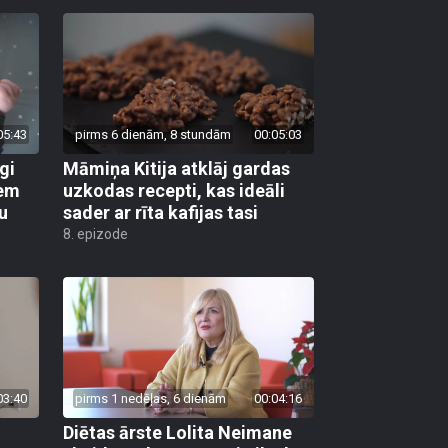
05:43
pirms 6 dienām, 8 stundām
00:05:03
gi
Māmiņa Kitija atklāj gardas
iem
uzkodas recepti, kas ideāli
u
sader ar rīta kafijas tasi
8. epizode
03:40
pirms 1 nedēļas, 6 dienām
00:04:16
Diētas ārste Lolita Neimane