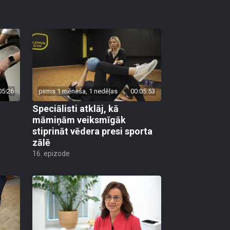
05:26
pirms 1 mēneša, 1 nedēļas
00:05:53
Speciālisti atklāj, kā
māmiņām veiksmīgāk
stiprināt vēdera presi sporta
zālē
16. epizode