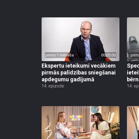
pirms 1 mēneša
00:05:00
pirm
Ekspertu ieteikumi vecākiem
Speci
pirmās palīdzības sniegšanai
iete
apdegumu gadījumā
bērn
14. epizode
14. e