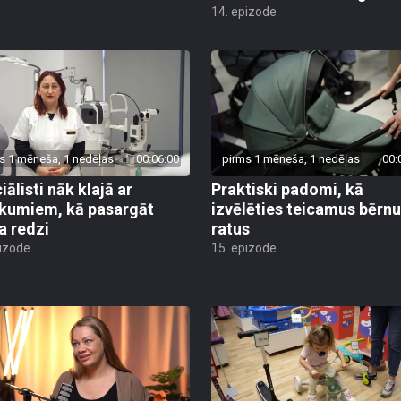
14. epizode
s 1 mēneša, 1 nedēļas
00:06:00
pirms 1 mēneša, 1 nedēļas
00:
ālisti nāk klajā ar
Praktiski padomi, kā
ikumiem, kā pasargāt
izvēlēties teicamus bērnu
a redzi
ratus
pizode
15. epizode