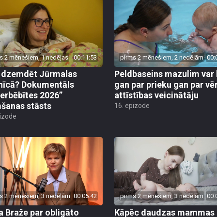
s 2 mēnešiem, 1 nedēļas
00:11:53
pirms 2 mēnešiem, 2 nedēļām
00:
r dzemdēt Jūrmalas
Peldbaseins mazulim var 
nīcā? Dokumentāls
gan par prieku gan par vē
erbēbītes 2026”
attīstības veicinātāju
šanas stāsts
16. epizode
pizode
s 2 mēnešiem, 3 nedēļām
00:05:42
pirms 2 mēnešiem, 3 nedēļām
00:
a Braže par obligāto
Kāpēc daudzas mammas