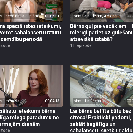
s 3 nedēļām, 3 dienām
00:05:01
pirms 3 nedēļām, 4 dienām
00:
ra speciālistes ieteikumi,
Bērns guļ pie vecākiem –
evērot sabalansētu uzturu
mierīgi pāriet uz gulēšan
zemdību periodā
atsevišķā istabā?
pizode
11. epizode
s 1 mēneša
00:04:13
pirms 1 mēneša
00:
iālistu ieteikumi bērna
Lai bērnu ballīte būtu bez
līga miega paradumu no
stresa! Praktiski padomi,
pirmajām dienām
saklāt bagātīgu un
sabalansētu svētku galdu
pizode