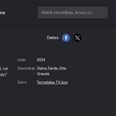
kie
Meklē slavenības, šovus, u.c.
ne Stakena
Dalies
Gads
2024
, vai
Slavenības
Diāna Zande, Dita
Grauda
dzi”
Žanrs
Tematiskie TV šovi