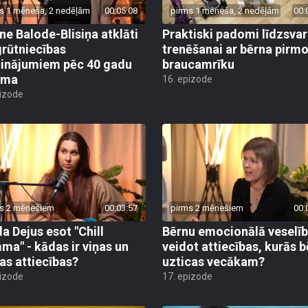
s 1 mēneša, 2 nedēļām
00:05:08
pirms 1 mēneša, 2 nedēļām
00:
ne Balode-Blisiņa atklāti
Praktiski padomi līdzsva
grūtniecības
trenēšanai ar bērna pirm
cinājumiem pēc 40 gadu
braucamrīku
uma
16. epizode
pizode
s 2 mēnešiem
00:03:57
pirms 2 mēnešiem
00:
a Dejus esot "Chill
Bērnu emocionālā veselīb
a" - kādas ir viņas un
veidot attiecības, kurās 
as attiecības?
uzticas vecākam?
pizode
17. epizode