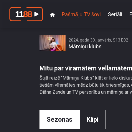
Pašmāju TV šovi
Seriāli
F
Mītu par 
2024. gada 30. janvāris, S13 E02
Māmiņu klubs
Mītu par vīramātēm vellamātēm 
Šajā reizē “Māmiņu Klubs” klāt ar lielo disku
tiešām vīramātes mēdz būtu tik briesmīgas,
Diāna Zande un TV personība un māmiņa ar vi
Sezonas
Klipi