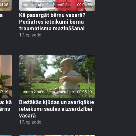
04:38
pirms 1 mēneša, 2 nedēļām
00:04:58
ra
Kā pasargāt bērnu vasarā?
o
Pediatres ieteikumi bērnu
traumatisma mazināšanai
17. epizode
07:19
pirms 2 mēnešiem, 1 nedēļas
00:05:19
a: kā
Biežākās kļūdas un svarīgākie
bērns
ieteikumi saules aizsardzībai
vasarā
17. epizode