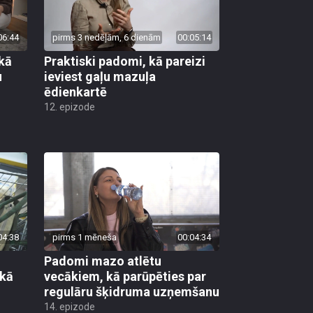
06:44
pirms 3 nedēļām, 6 dienām
00:05:14
 kā
Praktiski padomi, kā pareizi
u
ieviest gaļu mazuļa
ēdienkartē
12. epizode
04:38
pirms 1 mēneša
00:04:34
Padomi mazo atlētu
 kā
vecākiem, kā parūpēties par
regulāru šķidruma uzņemšanu
14. epizode