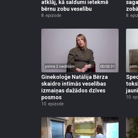
atklāj, kā saldumi ietekmē
saga
bērnu zobu veselību
zob
8. epizode
8. epi
pirms 2 nedēļām
00:03:31
pirm
Ginekoloģe Natālija Bērza
Speci
skaidro intīmās veselības
toks
izmaiņas dažādos dzīves
jaun
posmos
10. e
10. epizode