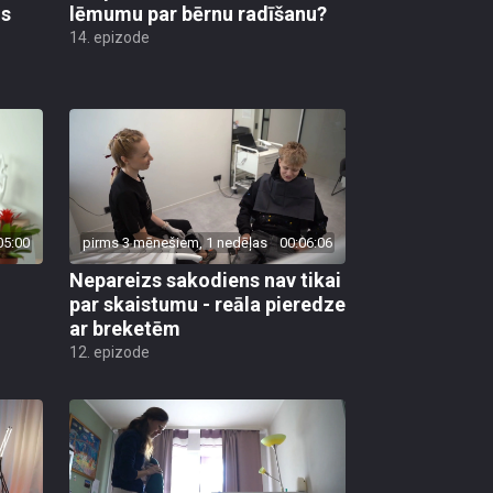
os
lēmumu par bērnu radīšanu?
14. epizode
05:00
pirms 3 mēnešiem, 1 nedēļas
00:06:06
Nepareizs sakodiens nav tikai
par skaistumu - reāla pieredze
ar breketēm
12. epizode