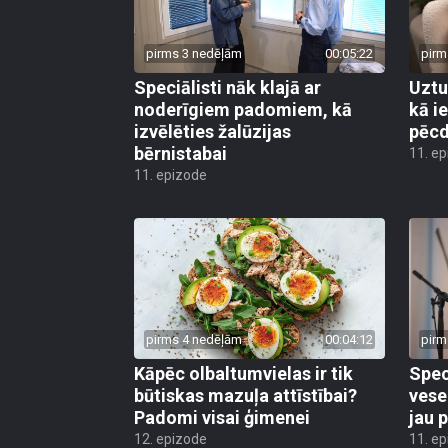
pirms 3 nedēļām
00:05:22
pirm
Speciālisti nāk klajā ar
Uztu
noderīgiem padomiem, kā
kā i
izvēlēties žalūzijas
pēcd
bērnistabai
11. e
11. epizode
pirms 4 nedēļām
00:04:12
pirm
Kāpēc olbaltumvielas ir tik
Spec
būtiskas mazuļa attīstībai?
vese
Padomi visai ģimenei
jau 
12. epizode
11. e