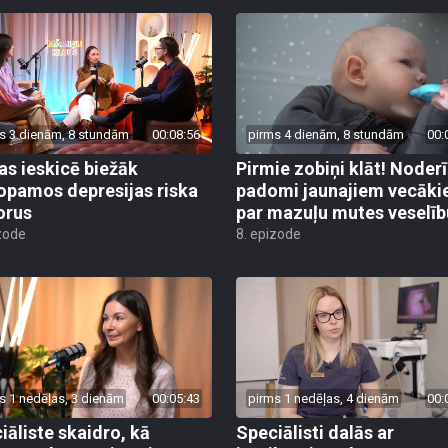
s 3 dienām, 8 stundām
00:08:56
pirms 4 dienām, 8 stundām
00:
s ieskicē biežāk
Pirmie zobiņi klāt! Noderī
opamos depresijas riska
padomi jaunajiem vecāk
orus
par mazuļu mutes veselīb
zode
8. epizode
s 1 nedēļas, 3 dienām
00:05:43
pirms 1 nedēļas, 4 dienām
00:
iāliste skaidro, kā
Speciālisti dalās ar