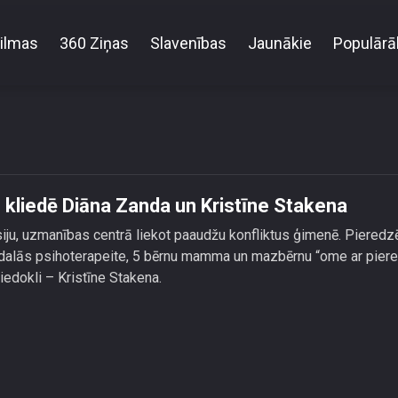
ilmas
360 Ziņas
Slavenības
Jaunākie
Populārā
vīramātēm vellamātēm kliedē Diāna Zanda un Kristī
kliedē Diāna Zanda un Kristīne Stakena
siju, uzmanības centrā liekot paaudžu konfliktus ģimenē. Pieredzē
 dalās psihoterapeite, 5 bērnu mamma un mazbērnu “ome ar piere
edokli – Kristīne Stakena.