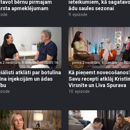
tavot bērnu pirmajam
ieteikumiem, kā sagatav
ārsta apmeklējumam
ādu saules sezonai
zode
9. epizode
s 2 nedēļām, 3 dienām
00:05:16
pirms 2 nedēļām, 4 dienām
00:
ālisti atklāti par botulīna
Kā pieņemt novecošanos
īna injekcijām un ādas
Savu recepti atklāj Kristī
ību
Virsnīte un Līva Spurava
pizode
10. epizode