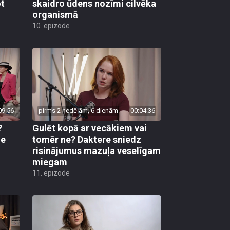
ot
skaidro ūdens nozīmi cilvēka
organismā
10. epizode
09:56
pirms 2 nedēļām, 6 dienām
00:04:36
?
Gulēt kopā ar vecākiem vai
ne
tomēr ne? Daktere sniedz
risinājumus mazuļa veselīgam
miegam
11. epizode