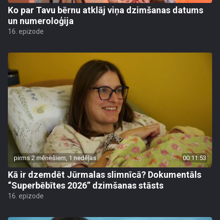
Ko par Tavu bērnu atklāj viņa dzimšanas datums
un numeroloģija
16. epizode
pirms 2 mēnešiem, 1 nedēļas
00:11:53
Kā ir dzemdēt Jūrmalas slimnīcā? Dokumentāls
“Superbēbītes 2026” dzimšanas stāsts
16. epizode