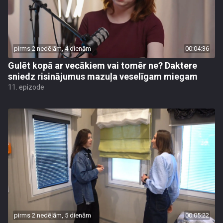
pirms 2 nedēļām, 4 dienām
00:04:36
Gulēt kopā ar vecākiem vai tomēr ne? Daktere
sniedz risinājumus mazuļa veselīgam miegam
11. epizode
pirms 2 nedēļām, 5 dienām
00:05:22