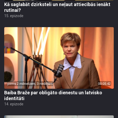
Kā saglabāt dzirksteli un neļaut attiecībās ienākt
rutīnai?
15. epizode
pirms 2 mēnešiem, 3 nedēļām
00:05:42
Baiba Braže par obligāto dienestu un latvisko
identitāti
14. epizode