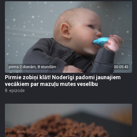
pirms 2 dienām, 8 stundām
00:05:43
Pirmie zobiņi klāt! Noderīgi padomi jaunajiem
vecākiem par mazuļu mutes veselību
8. epizode