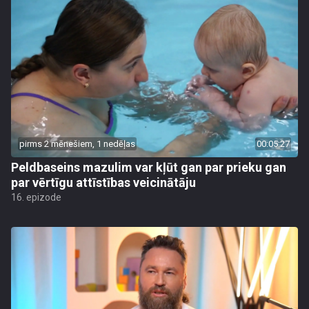
pirms 2 mēnešiem, 1 nedēļas
00:05:27
Peldbaseins mazulim var kļūt gan par prieku gan
par vērtīgu attīstības veicinātāju
16. epizode