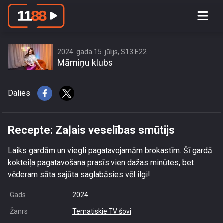
Recepte: Zaļais veselības smūtijs
2024. gada 15. jūlijs, S13 E22
Māmiņu klubs
Dalies
Recepte: Zaļais veselības smūtijs
Laiks gardām un viegli pagatavojamām brokastīm. Šī gardā
kokteiļa pagatavošana prasīs vien dažas minūtes, bet
vēderam sāta sajūta saglabāsies vēl ilgi!
Gads
2024
Žanrs
Tematiskie TV šovi