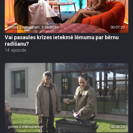
pirms 2 mēnešiem, 3 nedēļām
00:07:20
Vai pasaules krīzes ietekmē lēmumu par bērnu
radīšanu?
14. epizode
pirms 3 mēnešiem
00:06:24