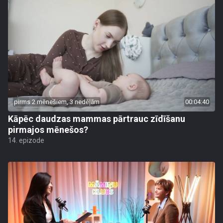
pirms 2 mēnešiem, 3 nedēļām
00:04:40
Kāpēc daudzas mammas pārtrauc zīdīšanu
pirmajos mēnešos?
14. epizode