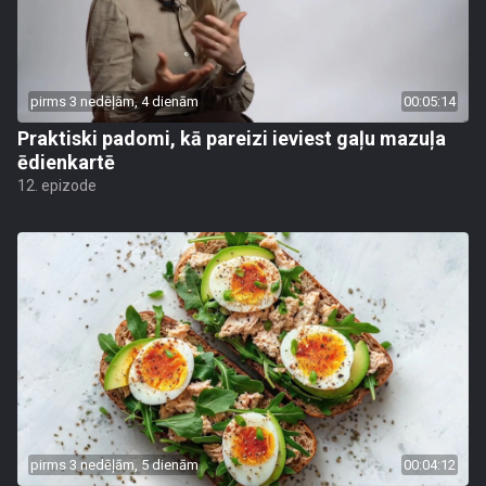
pirms 3 nedēļām, 4 dienām
00:05:14
Praktiski padomi, kā pareizi ieviest gaļu mazuļa
ēdienkartē
12. epizode
pirms 3 nedēļām, 5 dienām
00:04:12