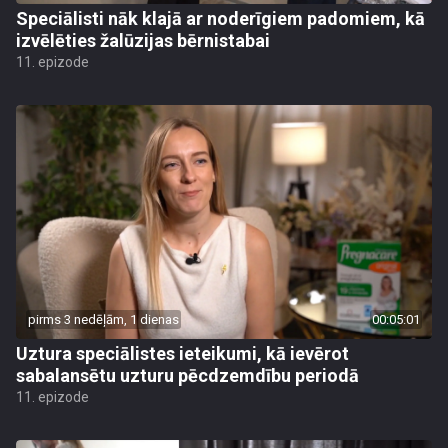
Speciālisti nāk klajā ar noderīgiem padomiem, kā
izvēlēties žalūzijas bērnistabai
11. epizode
pirms 3 nedēļām, 1 dienas
00:05:01
Uztura speciālistes ieteikumi, kā ievērot
sabalansētu uzturu pēcdzemdību periodā
11. epizode