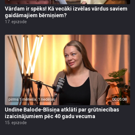
Vārdam ir spēks! Kā vecāki izvēlas vārdus saviem
gaidāmajiem bērniņiem?
17. epizode
pirms 1 mēneša, 1 nedēļas
00:05:08
Undīne Balode-Blisiņa atklāti par grūtniecības
izaicinājumiem pēc 40 gadu vecuma
15. epizode