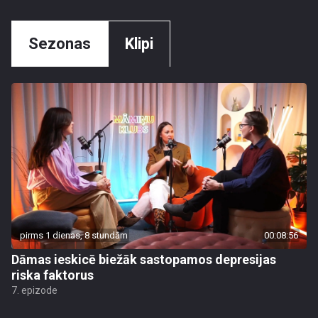
Sezonas
Klipi
pirms 1 dienas, 8 stundām
00:08:56
Dāmas ieskicē biežāk sastopamos depresijas
riska faktorus
7. epizode