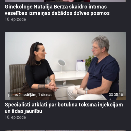
Ginekoloģe Natālija Bērza skaidro intīmās
veselības izmaiņas dažādos dzīves posmos
10. epizode
pirms 2 nedēļām, 1 dienas
00:05:16
Speciālisti atklāti par botulīna toksīna injekcijām
un ādas jaunību
10. epizode