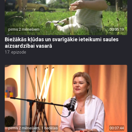
pirms 2 mēnešiem
00:05:19
Biežākās kļūdas un svarīgākie ieteikumi saules
aizsardzībai vasarā
17. epizode
pirms 2 mēnešiem, 1 nedēļas
00:07:44