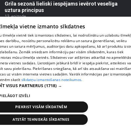
Grila sezonā lieliski iespējams ievērot veselīga
uztura principus
13. epizode
 tīmekļa vietne izmanto sīkdatnes
 tīmekļa vietnē tiek izmantotas sīkdatnes, lai nodrošinātu un uzlabotu tīmek
nes darbību., nosūtītu personalizētu reklāmu un satura ģenerēšanai, veiktu
āmas un satura mērījumus, auditorijas datu apkopošanu, kā arī produktu izst
zlabošanu. Zemāk sniedzam informāciju par visām sīkdatnēm, kuras tiek
ntotas mūsu tīmekļa vietnēs. Sīkdatnes var atšķirties atkarībā no apmeklētā
rneta vietnes sadaļas. Lietotājam jebkurā brīdī ir iespēja piekrist, atteikties va
īt savu piekrišanu. Piekrišanas sniegšana, kā arī tās atsaukšana vai mainīša
ecas uz visām interneta vietnes sadaļām. Vairāk informācijas par izmantotaj
atnēm skatīt
sīkdatņu izmantošanas noteikumos.
ĪT VISUS PARTNERUS
(1718) →
pirms 3 mēnešiem
00:07:06
PIELĀGOT IZVĒLI
Veselības sākas ar mikrobiomu, ar ko to barot, lai
PIEKRIST VISĀM SĪKDATNĒM
justos labi?
13. epizode
ATSTĀT TEHNISKĀS SĪKDATNES