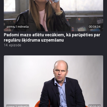
pirms 1 mēneša
00:04:34
Padomi mazo atlētu vecākiem, kā parūpēties par
regulāru šķidruma uzņemšanu
14. epizode
pirms 1 mēneša
00:05:00