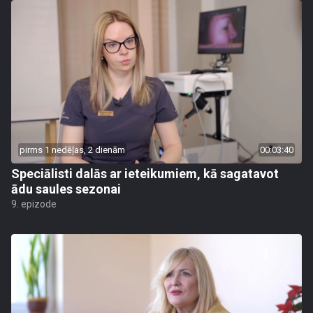
pirms 1 nedēļas, 2 dienām
00:03:40
Speciālisti dalās ar ieteikumiem, kā sagatavot
ādu saules sezonai
9. epizode