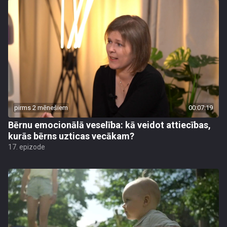
pirms 2 mēnešiem
00:07:19
Bērnu emocionālā veselība: kā veidot attiecības,
kurās bērns uzticas vecākam?
17. epizode