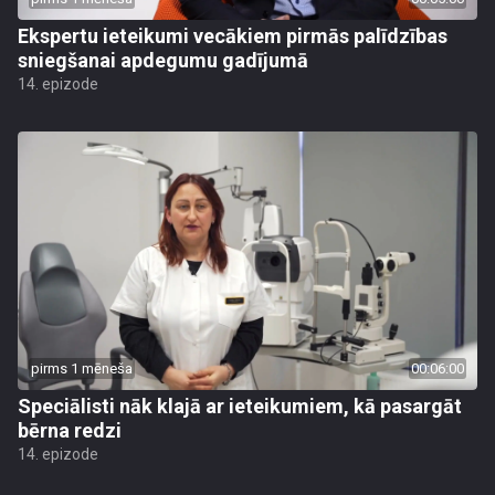
Ekspertu ieteikumi vecākiem pirmās palīdzības
sniegšanai apdegumu gadījumā
14. epizode
pirms 1 mēneša
00:06:00
Speciālisti nāk klajā ar ieteikumiem, kā pasargāt
bērna redzi
14. epizode