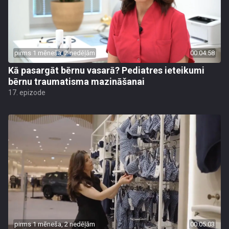
pirms 1 mēneša, 2 nedēļām
00:04:58
Kā pasargāt bērnu vasarā? Pediatres ieteikumi
bērnu traumatisma mazināšanai
17. epizode
pirms 1 mēneša, 2 nedēļām
00:05:03