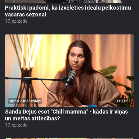
Praktiski padomi, kā izvēlēties ideālu pelkostīmu
vasaras sezonai
17. epizode
pirms 2 mēnešiem
00:03:57
Sanda Dejus esot "Chill mamma" - kādas ir viņas
un meitas attiecības?
17. epizode