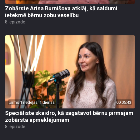
Zobārste Arina Burnišova atklāj, kā saldumi
ietekmē bērnu zobu veselību
8. epizode
pirms 1 nedēļas, 1 dienas
00:05:43
Speciāliste skaidro, kā sagatavot bērnu pirmajam
zobārsta apmeklējumam
8. epizode