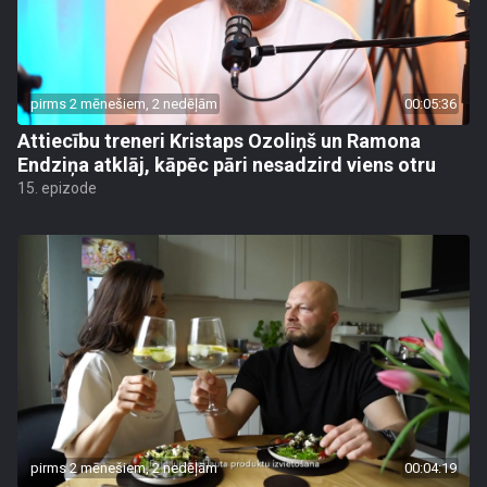
pirms 2 mēnešiem, 2 nedēļām
00:05:36
Attiecību treneri Kristaps Ozoliņš un Ramona
Endziņa atklāj, kāpēc pāri nesadzird viens otru
15. epizode
pirms 2 mēnešiem, 2 nedēļām
00:04:19