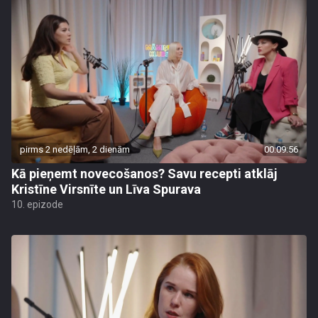
pirms 2 nedēļām, 2 dienām
00:09:56
Kā pieņemt novecošanos? Savu recepti atklāj
Kristīne Virsnīte un Līva Spurava
10. epizode