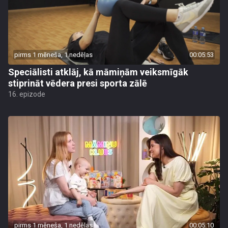
pirms 1 mēneša, 1 nedēļas
00:05:53
Speciālisti atklāj, kā māmiņām veiksmīgāk
stiprināt vēdera presi sporta zālē
16. epizode
pirms 1 mēneša, 1 nedēļas
00:05:10