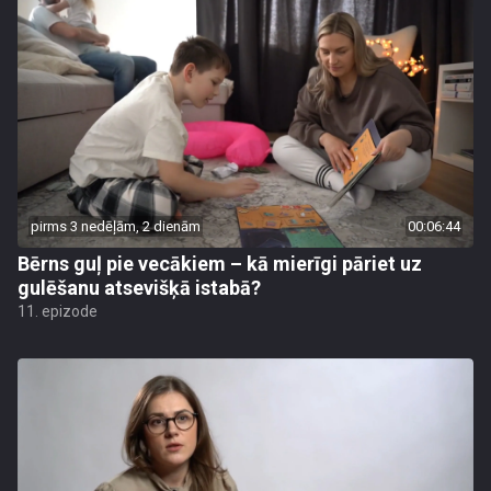
pirms 3 nedēļām, 2 dienām
00:06:44
Bērns guļ pie vecākiem – kā mierīgi pāriet uz
gulēšanu atsevišķā istabā?
11. epizode