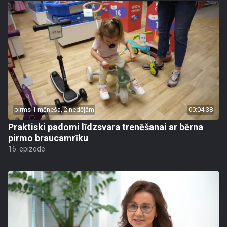
pirms 1 mēneša, 2 nedēļām
00:04:38
Praktiski padomi līdzsvara trenēšanai ar bērna
pirmo braucamrīku
16. epizode