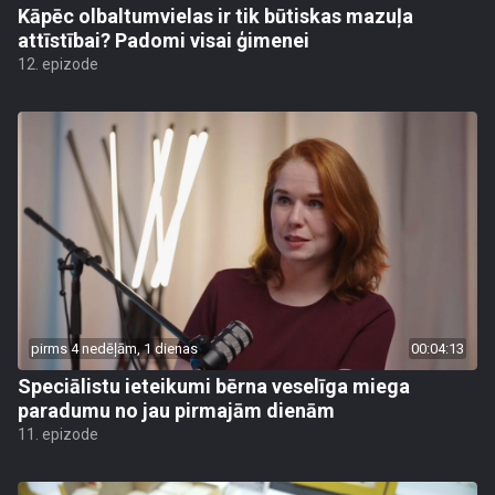
Kāpēc olbaltumvielas ir tik būtiskas mazuļa
attīstībai? Padomi visai ģimenei
12. epizode
pirms 4 nedēļām, 1 dienas
00:04:13
Speciālistu ieteikumi bērna veselīga miega
paradumu no jau pirmajām dienām
11. epizode