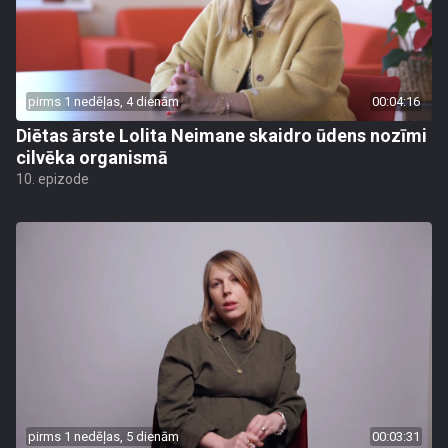
pirms 1 nedēļas, 4 dienām
00:04:16
Diētas ārste Lolita Neimane skaidro ūdens nozīmi
cilvēka organismā
10. epizode
pirms 1 nedēļas, 5 dienām
00:03:31