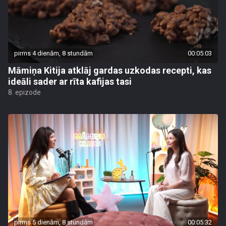
pirms 4 dienām, 8 stundām
00:05:03
Māmiņa Kitija atklāj gardas uzkodas recepti, kas
ideāli sader ar rīta kafijas tasi
8. epizode
pirms 5 dienām, 8 stundām
00:05:32