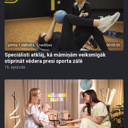
pirms 1 mēneša, 1 nedēļas
00:05:53
Speciālisti atklāj, kā māmiņām veiksmīgāk
stiprināt vēdera presi sporta zālē
16. epizode