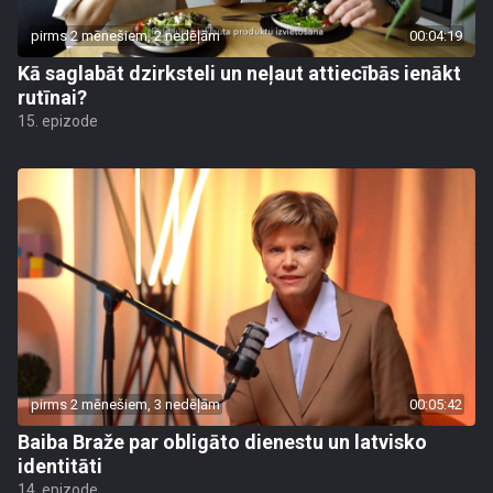
pirms 2 mēnešiem, 2 nedēļām
00:04:19
Kā saglabāt dzirksteli un neļaut attiecībās ienākt
rutīnai?
15. epizode
pirms 2 mēnešiem, 3 nedēļām
00:05:42
Baiba Braže par obligāto dienestu un latvisko
identitāti
14. epizode