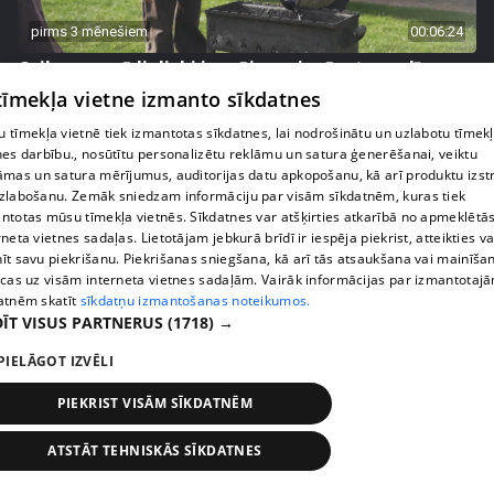
pirms 3 mēnešiem
00:06:24
Grila sezonā lieliski iespējams ievērot veselīga
uztura principus
 tīmekļa vietne izmanto sīkdatnes
13. epizode
 tīmekļa vietnē tiek izmantotas sīkdatnes, lai nodrošinātu un uzlabotu tīmek
nes darbību., nosūtītu personalizētu reklāmu un satura ģenerēšanai, veiktu
āmas un satura mērījumus, auditorijas datu apkopošanu, kā arī produktu izst
zlabošanu. Zemāk sniedzam informāciju par visām sīkdatnēm, kuras tiek
ntotas mūsu tīmekļa vietnēs. Sīkdatnes var atšķirties atkarībā no apmeklētā
rneta vietnes sadaļas. Lietotājam jebkurā brīdī ir iespēja piekrist, atteikties va
īt savu piekrišanu. Piekrišanas sniegšana, kā arī tās atsaukšana vai mainīša
ecas uz visām interneta vietnes sadaļām. Vairāk informācijas par izmantotaj
atnēm skatīt
sīkdatņu izmantošanas noteikumos.
ĪT VISUS PARTNERUS
(1718) →
PIELĀGOT IZVĒLI
pirms 3 mēnešiem
00:07:06
PIEKRIST VISĀM SĪKDATNĒM
Veselības sākas ar mikrobiomu, ar ko to barot, lai
ATSTĀT TEHNISKĀS SĪKDATNES
justos labi?
13. epizode