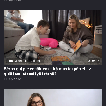
pirms 3 nedēļām, 2 dienām
00:06:44
Bērns guļ pie vecākiem – kā mierīgi pāriet uz
gulēšanu atsevišķā istabā?
11. epizode