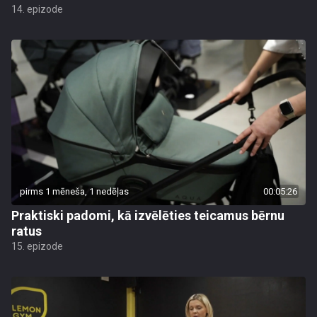
14. epizode
pirms 1 mēneša, 1 nedēļas
00:05:26
Praktiski padomi, kā izvēlēties teicamus bērnu
ratus
15. epizode