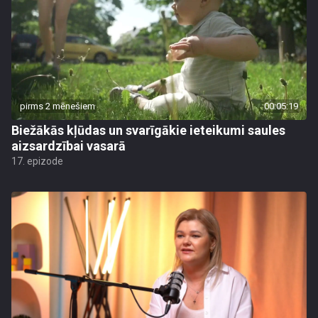
pirms 2 mēnešiem
00:05:19
Biežākās kļūdas un svarīgākie ieteikumi saules
aizsardzībai vasarā
17. epizode