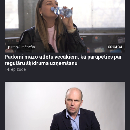
pirms 1 mēneša
00:04:34
Padomi mazo atlētu vecākiem, kā parūpēties par
regulāru šķidruma uzņemšanu
14. epizode