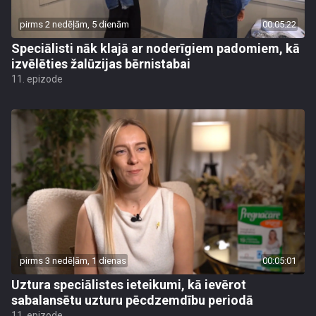
pirms 2 nedēļām, 5 dienām
00:05:22
Speciālisti nāk klajā ar noderīgiem padomiem, kā
izvēlēties žalūzijas bērnistabai
11. epizode
pirms 3 nedēļām, 1 dienas
00:05:01
Uztura speciālistes ieteikumi, kā ievērot
sabalansētu uzturu pēcdzemdību periodā
11. epizode