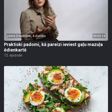
pirms 3 nedēļām, 4 dienām
00:05:14
Praktiski padomi, kā pareizi ieviest gaļu mazuļa
ēdienkartē
12. epizode