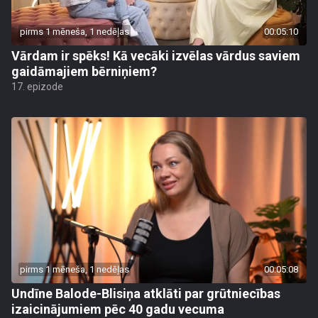
pirms 1 mēneša, 1 nedēļas
00:05:10
Vārdam ir spēks! Kā vecāki izvēlas vārdus saviem
gaidāmajiem bērniņiem?
17. epizode
pirms 1 mēneša, 1 nedēļas
00:05:08
Undīne Balode-Blisiņa atklāti par grūtniecības
izaicinājumiem pēc 40 gadu vecuma