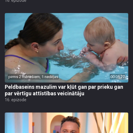
16. epizode
pirms 2 mēnešiem, 1 nedēļas
00:05:27
Peldbaseins mazulim var kļūt gan par prieku gan
par vērtīgu attīstības veicinātāju
16. epizode