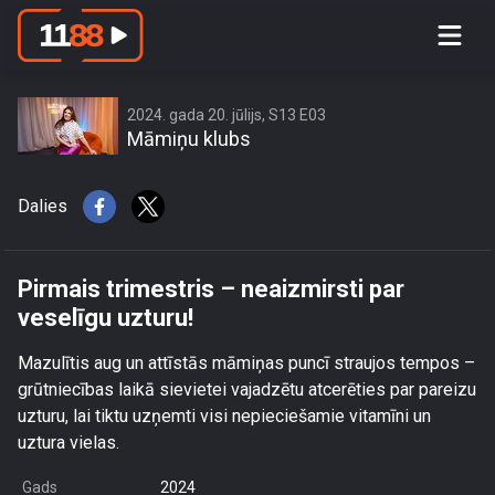
Pirmais trimestris – neaizmirsti par
veselīgu uzturu!
2024. gada 20. jūlijs, S13 E03
Māmiņu klubs
Dalies
Pirmais trimestris – neaizmirsti par
veselīgu uzturu!
Mazulītis aug un attīstās māmiņas puncī straujos tempos –
grūtniecības laikā sievietei vajadzētu atcerēties par pareizu
uzturu, lai tiktu uzņemti visi nepieciešamie vitamīni un
uztura vielas.
Gads
2024