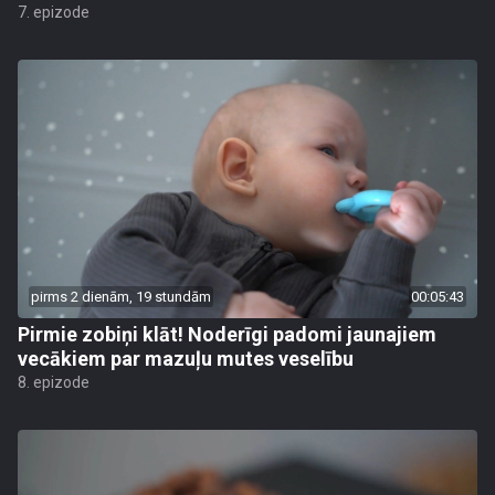
7. epizode
pirms 2 dienām, 19 stundām
00:05:43
Pirmie zobiņi klāt! Noderīgi padomi jaunajiem
vecākiem par mazuļu mutes veselību
8. epizode