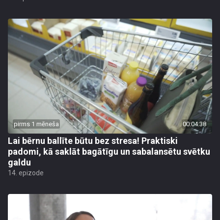
pirms 1 mēneša
00:04:38
Lai bērnu ballīte būtu bez stresa! Praktiski
padomi, kā saklāt bagātīgu un sabalansētu svētku
galdu
14. epizode