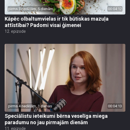
pirms 3 nedēļām, 5 dienām
00:04:12
Kāpēc olbaltumvielas ir tik būtiskas mazuļa
attīstībai? Padomi visai ģimenei
12. epizode
pirms 4 nedēļām, 1 dienas
00:04:13
Speciālistu ieteikumi bērna veselīga miega
paradumu no jau pirmajām dienām
11. epizode