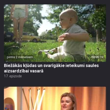
pirms 2 mēnešiem
00:05:19
Biežākās kļūdas un svarīgākie ieteikumi saules
aizsardzībai vasarā
17. epizode