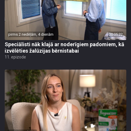
pirms 2 nedēļām, 4 dienām
00:05:22
Speciālisti nāk klajā ar noderīgiem padomiem, kā
izvēlēties žalūzijas bērnistabai
11. epizode