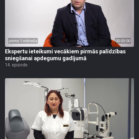
pirms 1 mēneša
00:05:00
Ekspertu ieteikumi vecākiem pirmās palīdzības
sniegšanai apdegumu gadījumā
14. epizode