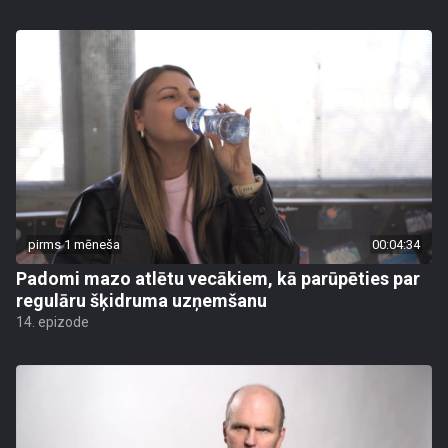
pirms 1 mēneša
00:04:34
Padomi mazo atlētu vecākiem, kā parūpēties par
regulāru šķidruma uzņemšanu
14. epizode