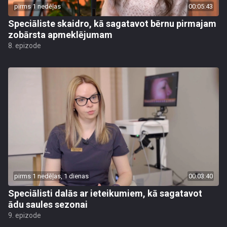
pirms 1 nedēļas
00:05:43
Speciāliste skaidro, kā sagatavot bērnu pirmajam
zobārsta apmeklējumam
8. epizode
pirms 1 nedēļas, 1 dienas
00:03:40
Speciālisti dalās ar ieteikumiem, kā sagatavot
ādu saules sezonai
9. epizode