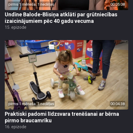
pirms 1 mēneša, 1 nedēļas
00:05:08
Undīne Balode-Blisiņa atklāti par grūtniecības
izaicinājumiem pēc 40 gadu vecuma
15. epizode
pirms 1 mēneša, 1 nedēļas
00:04:38
Praktiski padomi līdzsvara trenēšanai ar bērna
pirmo braucamrīku
16. epizode