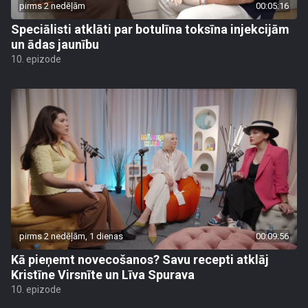
pirms 2 nedēļām
00:05:16
Speciālisti atklāti par botulīna toksīna injekcijām
un ādas jaunību
10. epizode
pirms 2 nedēļām, 1 dienas
00:09:56
Kā pieņemt novecošanos? Savu recepti atklāj
Kristīne Virsnīte un Līva Spurava
10. epizode