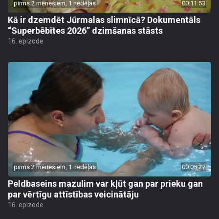
pirms 2 mēnešiem, 1 nedēļas
00:11:53
Kā ir dzemdēt Jūrmalas slimnīcā? Dokumentāls
“Superbēbītes 2026” dzimšanas stāsts
16. epizode
pirms 2 mēnešiem, 1 nedēļas
00:05:27
Peldbaseins mazulim var kļūt gan par prieku gan
par vērtīgu attīstības veicinātāju
16. epizode