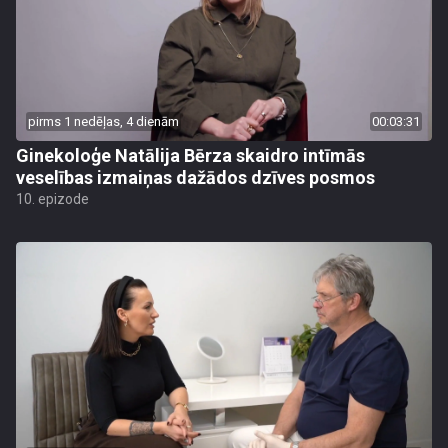
pirms 1 nedēļas, 4 dienām
00:03:31
Ginekoloģe Natālija Bērza skaidro intīmās
veselības izmaiņas dažādos dzīves posmos
10. epizode