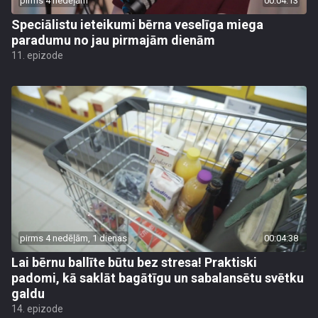
pirms 4 nedēļām
00:04:13
Speciālistu ieteikumi bērna veselīga miega
paradumu no jau pirmajām dienām
11. epizode
pirms 4 nedēļām, 1 dienas
00:04:38
Lai bērnu ballīte būtu bez stresa! Praktiski
padomi, kā saklāt bagātīgu un sabalansētu svētku
galdu
14. epizode