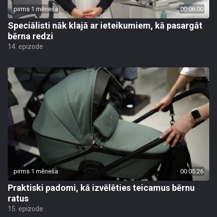
pirms 1 mēneša
00:06:00
Speciālisti nāk klajā ar ieteikumiem, kā pasargāt
bērna redzi
14. epizode
pirms 1 mēneša
00:05:26
Praktiski padomi, kā izvēlēties teicamus bērnu
ratus
15. epizode