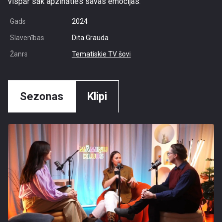
vispār sāk apzināties savas emocijas.
Gads
2024
Slavenības
Dita Grauda
Žanrs
Tematiskie TV šovi
Sezonas
Klipi