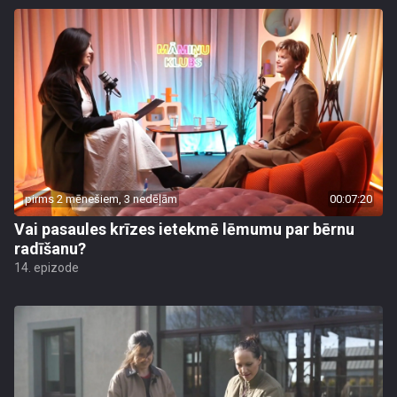
pirms 2 mēnešiem, 3 nedēļām
00:07:20
Vai pasaules krīzes ietekmē lēmumu par bērnu
radīšanu?
14. epizode