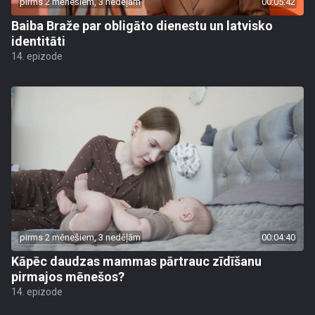
pirms 2 mēnešiem, 3 nedēļām
00:05:42
Baiba Braže par obligāto dienestu un latvisko
identitāti
14. epizode
pirms 2 mēnešiem, 3 nedēļām
00:04:40
Kāpēc daudzas mammas pārtrauc zīdīšanu
pirmajos mēnešos?
14. epizode