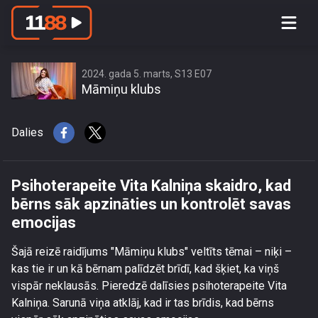
Psihoterapeite Vita Kalniņa skaidro,
kad bērns sāk apzināties un kontrolēt
savas emocijas
2024. gada 5. marts, S13 E07
Māmiņu klubs
Dalies
Psihoterapeite Vita Kalniņa skaidro, kad
bērns sāk apzināties un kontrolēt savas
emocijas
Šajā reizē raidījums "Māmiņu klubs" veltīts tēmai – niķi –
kas tie ir un kā bērnam palīdzēt brīdī, kad šķiet, ka viņš
vispār neklausās. Pieredzē dalīsies psihoterapeite Vita
Kalniņa. Sarunā viņa atklāj, kad ir tas brīdis, kad bērns