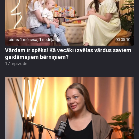
pirms 1 mēneša, 1 nedēļas
00:05:10
Vārdam ir spēks! Kā vecāki izvēlas vārdus saviem
gaidāmajiem bērniņiem?
17. epizode