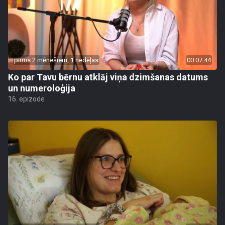
pirms 2 mēnešiem, 1 nedēļas
00:07:44
Ko par Tavu bērnu atklāj viņa dzimšanas datums
un numeroloģija
16. epizode