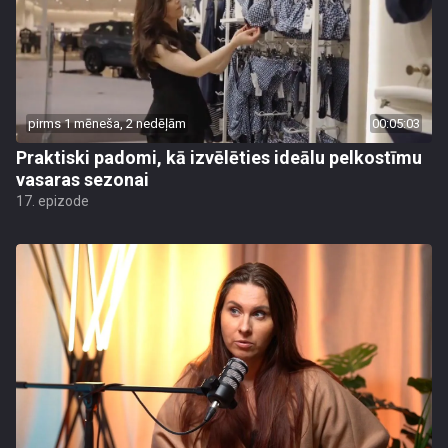
pirms 1 mēneša, 2 nedēļām
00:05:03
Praktiski padomi, kā izvēlēties ideālu pelkostīmu
vasaras sezonai
17. epizode