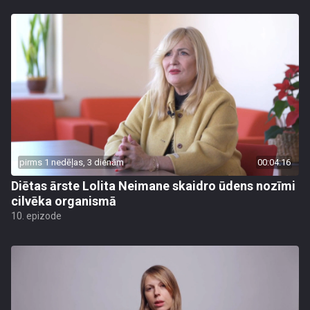
pirms 1 nedēļas, 3 dienām
00:04:16
Diētas ārste Lolita Neimane skaidro ūdens nozīmi
cilvēka organismā
10. epizode