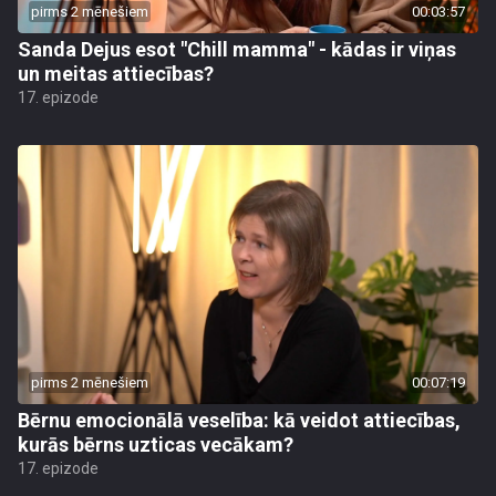
pirms 2 mēnešiem
00:03:57
Sanda Dejus esot "Chill mamma" - kādas ir viņas
un meitas attiecības?
17. epizode
pirms 2 mēnešiem
00:07:19
Bērnu emocionālā veselība: kā veidot attiecības,
kurās bērns uzticas vecākam?
17. epizode