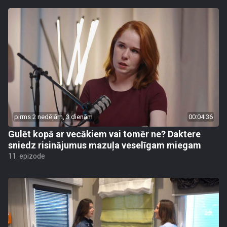
pirms 2 nedēļām, 3 dienām
00:04:36
Gulēt kopā ar vecākiem vai tomēr ne? Daktere
sniedz risinājumus mazuļa veselīgam miegam
11. epizode