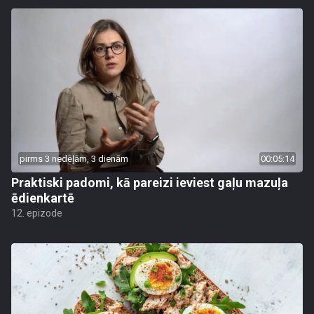
pirms 3 nedēļām, 3 dienām
00:05:14
Praktiski padomi, kā pareizi ieviest gaļu mazuļa
ēdienkartē
12. epizode