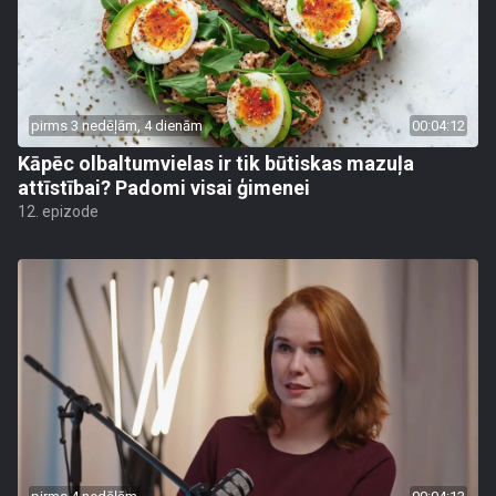
pirms 3 nedēļām, 4 dienām
00:04:12
Kāpēc olbaltumvielas ir tik būtiskas mazuļa
attīstībai? Padomi visai ģimenei
12. epizode