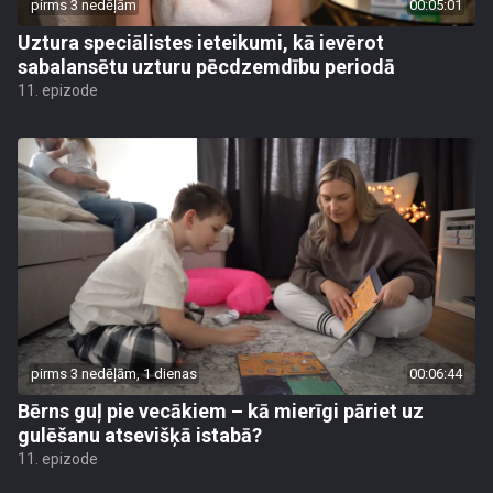
pirms 3 nedēļām
00:05:01
Uztura speciālistes ieteikumi, kā ievērot
sabalansētu uzturu pēcdzemdību periodā
11. epizode
pirms 3 nedēļām, 1 dienas
00:06:44
Bērns guļ pie vecākiem – kā mierīgi pāriet uz
gulēšanu atsevišķā istabā?
11. epizode