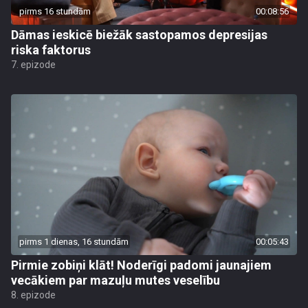
pirms 16 stundām
00:08:56
Dāmas ieskicē biežāk sastopamos depresijas
riska faktorus
7. epizode
pirms 1 dienas, 16 stundām
00:05:43
Pirmie zobiņi klāt! Noderīgi padomi jaunajiem
vecākiem par mazuļu mutes veselību
8. epizode