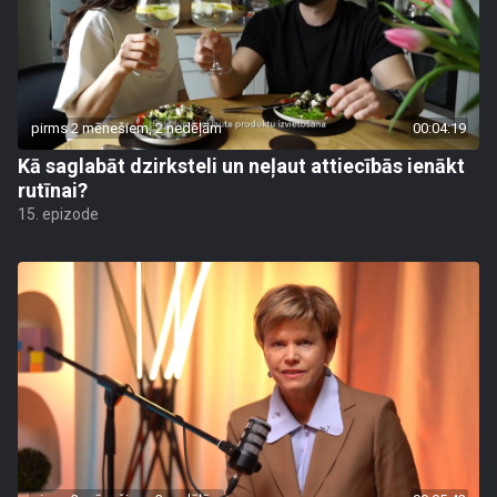
pirms 2 mēnešiem, 2 nedēļām
00:04:19
Kā saglabāt dzirksteli un neļaut attiecībās ienākt
rutīnai?
15. epizode