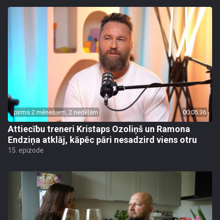
pirms 2 mēnešiem, 2 nedēļām
00:05:36
Attiecību treneri Kristaps Ozoliņš un Ramona
Endziņa atklāj, kāpēc pāri nesadzird viens otru
15. epizode