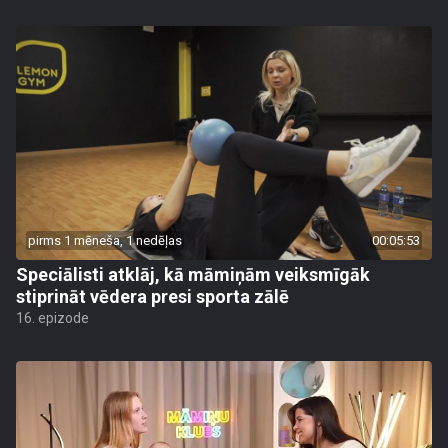
pirms 1 mēneša, 1 nedēļas
00:05:53
Speciālisti atklāj, kā māmiņām veiksmīgāk
stiprināt vēdera presi sporta zālē
16. epizode