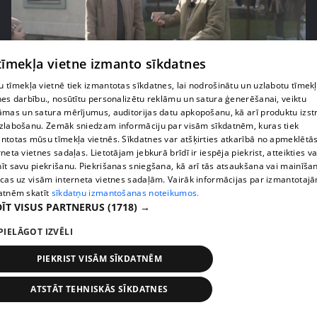
 tīmekļa vietne izmanto sīkdatnes
pirms 3 mēnešiem
00:06:24
 tīmekļa vietnē tiek izmantotas sīkdatnes, lai nodrošinātu un uzlabotu tīmek
nes darbību., nosūtītu personalizētu reklāmu un satura ģenerēšanai, veiktu
Grila sezonā lieliski iespējams ievērot veselīga
āmas un satura mērījumus, auditorijas datu apkopošanu, kā arī produktu izst
uztura principus
zlabošanu. Zemāk sniedzam informāciju par visām sīkdatnēm, kuras tiek
13. epizode
ntotas mūsu tīmekļa vietnēs. Sīkdatnes var atšķirties atkarībā no apmeklētā
rneta vietnes sadaļas. Lietotājam jebkurā brīdī ir iespēja piekrist, atteikties va
īt savu piekrišanu. Piekrišanas sniegšana, kā arī tās atsaukšana vai mainīša
ecas uz visām interneta vietnes sadaļām. Vairāk informācijas par izmantotaj
atnēm skatīt
sīkdatņu izmantošanas noteikumos.
ĪT VISUS PARTNERUS
(1718) →
PIELĀGOT IZVĒLI
PIEKRIST VISĀM SĪKDATNĒM
ATSTĀT TEHNISKĀS SĪKDATNES
pirms 3 mēnešiem
00:07:06