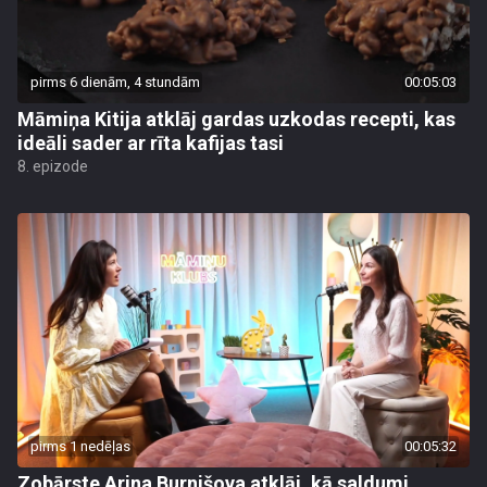
pirms 6 dienām, 4 stundām
00:05:03
Māmiņa Kitija atklāj gardas uzkodas recepti, kas
ideāli sader ar rīta kafijas tasi
8. epizode
pirms 1 nedēļas
00:05:32
Zobārste Arina Burnišova atklāj, kā saldumi