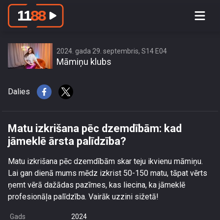
Matu izkrišana pēc dzemdībām: kad
jāmeklē ārsta palīdzība?
2024. gada 29. septembris, S14 E04
Māmiņu klubs
Dalies
Matu izkrišana pēc dzemdībām: kad
jāmeklē ārsta palīdzība?
Matu izkrišana pēc dzemdībām skar teju ikvienu māmiņu.
Lai gan dienā mums mēdz izkrist 50-150 matu, tāpat vērts
ņemt vērā dažādas pazīmes, kas liecina, ka jāmeklē
profesionāļa palīdzība. Vairāk uzzini sižetā!
Gads
2024