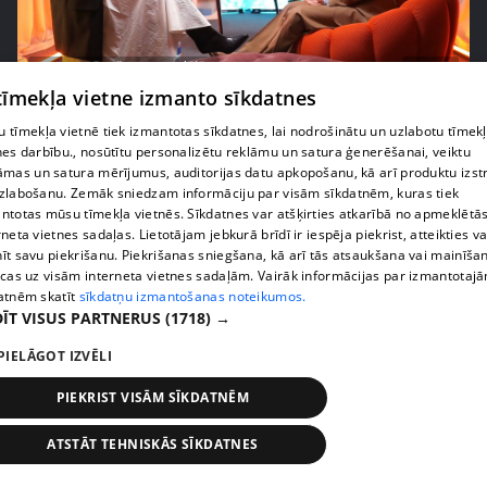
pirms 2 mēnešiem, 4 nedēļām
00:07:20
 tīmekļa vietne izmanto sīkdatnes
Vai pasaules krīzes ietekmē lēmumu par bērnu
radīšanu?
 tīmekļa vietnē tiek izmantotas sīkdatnes, lai nodrošinātu un uzlabotu tīmek
nes darbību., nosūtītu personalizētu reklāmu un satura ģenerēšanai, veiktu
14. epizode
āmas un satura mērījumus, auditorijas datu apkopošanu, kā arī produktu izst
zlabošanu. Zemāk sniedzam informāciju par visām sīkdatnēm, kuras tiek
ntotas mūsu tīmekļa vietnēs. Sīkdatnes var atšķirties atkarībā no apmeklētā
rneta vietnes sadaļas. Lietotājam jebkurā brīdī ir iespēja piekrist, atteikties va
īt savu piekrišanu. Piekrišanas sniegšana, kā arī tās atsaukšana vai mainīša
ecas uz visām interneta vietnes sadaļām. Vairāk informācijas par izmantotaj
atnēm skatīt
sīkdatņu izmantošanas noteikumos.
ĪT VISUS PARTNERUS
(1718) →
PIELĀGOT IZVĒLI
PIEKRIST VISĀM SĪKDATNĒM
pirms 3 mēnešiem
00:06:24
ATSTĀT TEHNISKĀS SĪKDATNES
Grila sezonā lieliski iespējams ievērot veselīga