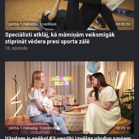
pirms 1 mēneša, 1 nedēļas
00:05:53
Speciālisti atklāj, kā māmiņām veiksmīgāk
stiprināt vēdera presi sporta zālē
16. epizode
pirms 1 mēneša, 1 nedēļas
00:05:10
Vārdam ir spēks! Kā vecāki izvēlas vārdus saviem