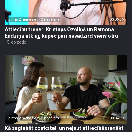
pirms 2 mēnešiem, 2 nedēļām
00:05:36
Attiecību treneri Kristaps Ozoliņš un Ramona
Endziņa atklāj, kāpēc pāri nesadzird viens otru
15. epizode
pirms 2 mēnešiem, 2 nedēļām
00:04:19
Kā saglabāt dzirksteli un neļaut attiecībās ienākt