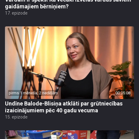
gaidāmajiem bērniņiem?
17. epizode
pirms 1 mēneša, 2 nedēļām
00:05:08
Undīne Balode-Blisiņa atklāti par grūtniecības
izaicinājumiem pēc 40 gadu vecuma
15. epizode