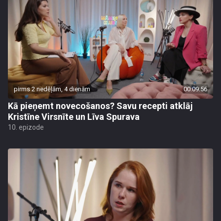
pirms 2 nedēļām, 4 dienām
00:09:56
Kā pieņemt novecošanos? Savu recepti atklāj
Kristīne Virsnīte un Līva Spurava
10. epizode