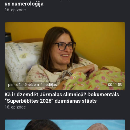
un numeroloģija
16. epizode
pirms 2 mēnešiem, 1 nedēļas
00:11:53
Kā ir dzemdēt Jūrmalas slimnīcā? Dokumentāls
“Superbēbītes 2026” dzimšanas stāsts
16. epizode