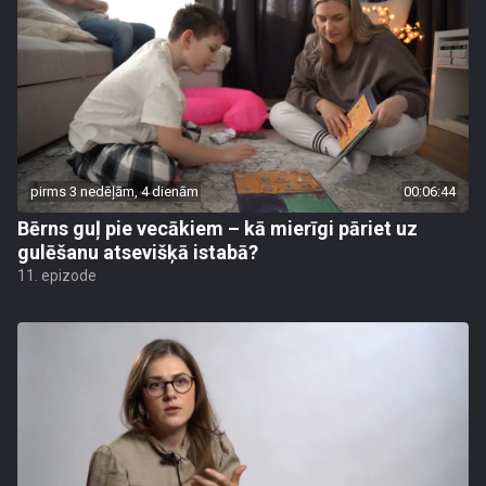
pirms 3 nedēļām, 4 dienām
00:06:44
Bērns guļ pie vecākiem – kā mierīgi pāriet uz
gulēšanu atsevišķā istabā?
11. epizode