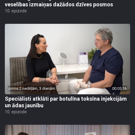
veselības izmaiņas dažādos dzīves posmos
10. epizode
pirms 2 nedēļām, 3 dienām
00:05:16
Speciālisti atklāti par botulīna toksīna injekcijām
un ādas jaunību
10. epizode