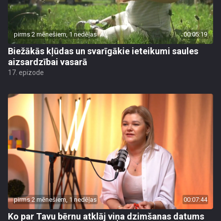
pirms 2 mēnešiem, 1 nedēļas
00:05:19
Biežākās kļūdas un svarīgākie ieteikumi saules
aizsardzībai vasarā
17. epizode
pirms 2 mēnešiem, 1 nedēļas
00:07:44
Ko par Tavu bērnu atklāj viņa dzimšanas datums