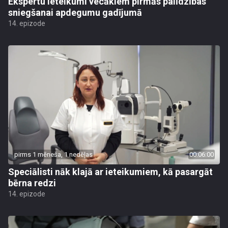
Ekspertu ieteikumi vecākiem pirmās palīdzības
sniegšanai apdegumu gadījumā
14. epizode
pirms 1 mēneša, 1 nedēļas
00:06:00
Speciālisti nāk klajā ar ieteikumiem, kā pasargāt
bērna redzi
14. epizode