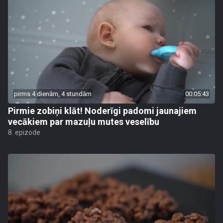
pirms 4 dienām, 4 stundām
00:05:43
Pirmie zobiņi klāt! Noderīgi padomi jaunajiem
vecākiem par mazuļu mutes veselību
8. epizode