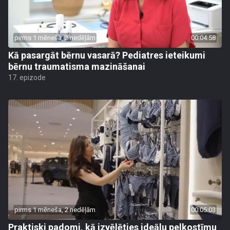
pirms 1 mēneša, 2 nedēļām
00:04:58
Kā pasargāt bērnu vasarā? Pediatres ieteikumi
bērnu traumatisma mazināšanai
17. epizode
pirms 1 mēneša, 2 nedēļām
00:05:03
Praktiski padomi, kā izvēlēties ideālu pelkostīmu