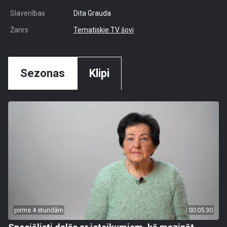
Slavenības
Dita Grauda
Žanrs
Tematiskie TV šovi
Sezonas
Klipi
pirms 4 stundām
00:05:30