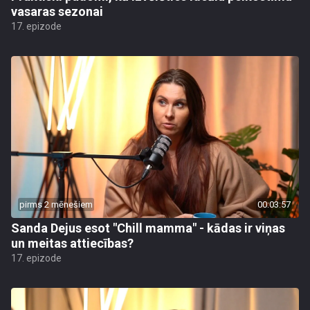
vasaras sezonai
17. epizode
pirms 2 mēnešiem
00:03:57
Sanda Dejus esot "Chill mamma" - kādas ir viņas
un meitas attiecības?
17. epizode