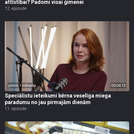
attīstībai? Padomi visai ģimenei
12. epizode
pirms 1 mēneša
00:04:13
Speciālistu ieteikumi bērna veselīga miega
paradumu no jau pirmajām dienām
11. epizode