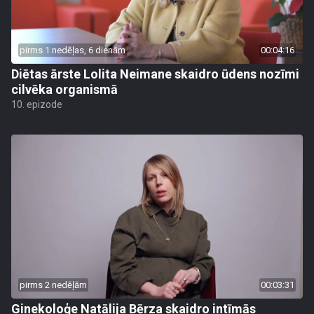
pirms 1 nedēļas, 6 dienām
00:04:16
Diētas ārste Lolita Neimane skaidro ūdens nozīmi
cilvēka organismā
10. epizode
pirms 2 nedēļām
00:03:31
Ginekoloģe Natālija Bērza skaidro intīmās