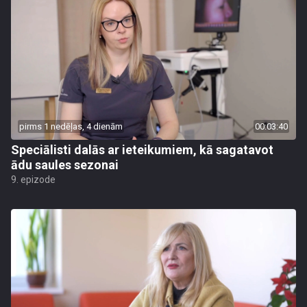
pirms 1 nedēļas, 4 dienām
00:03:40
Speciālisti dalās ar ieteikumiem, kā sagatavot
ādu saules sezonai
9. epizode