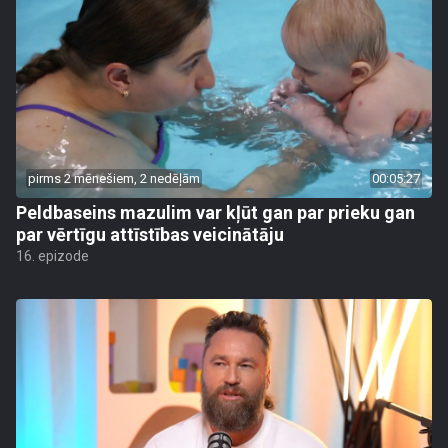
pirms 2 mēnešiem, 2 nedēļām
00:05:27
Peldbaseins mazulim var kļūt gan par prieku gan
par vērtīgu attīstības veicinātāju
16. epizode