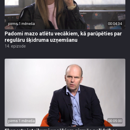
pirms 1 mēneša
00:04:34
Padomi mazo atlētu vecākiem, kā parūpēties par
regulāru šķidruma uzņemšanu
14. epizode
pirms 1 mēneša
00:05:00