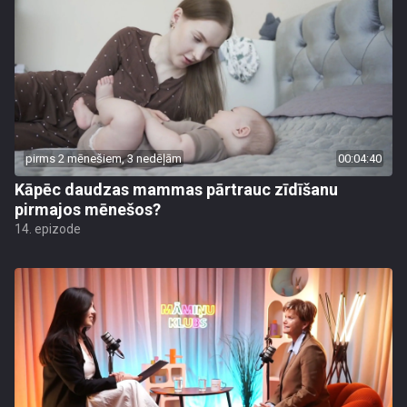
pirms 2 mēnešiem, 3 nedēļām
00:04:40
Kāpēc daudzas mammas pārtrauc zīdīšanu
pirmajos mēnešos?
14. epizode