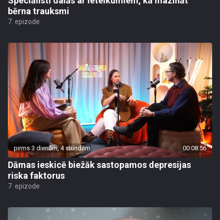
Speciālisti dalās ar ieteikumiem, kā mazināt
bērna trauksmi
7. epizode
pirms 3 dienām, 4 stundām
00:08:56
Dāmas ieskicē biežāk sastopamos depresijas
riska faktorus
7. epizode