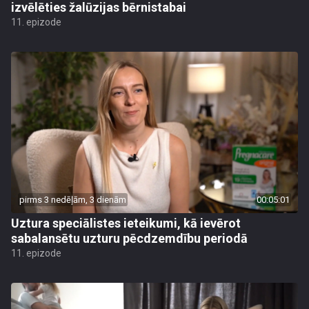
izvēlēties žalūzijas bērnistabai
11. epizode
pirms 3 nedēļām, 3 dienām
00:05:01
Uztura speciālistes ieteikumi, kā ievērot
sabalansētu uzturu pēcdzemdību periodā
11. epizode