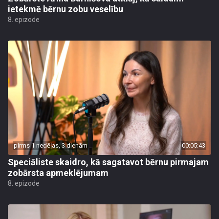
ietekmē bērnu zobu veselību
8. epizode
pirms 1 nedēļas, 3 dienām
00:05:43
Speciāliste skaidro, kā sagatavot bērnu pirmajam
zobārsta apmeklējumam
8. epizode