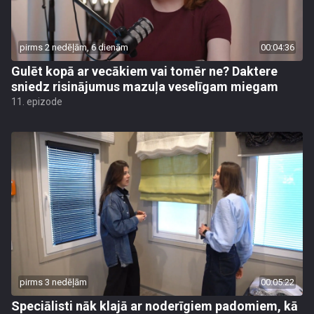
pirms 2 nedēļām, 6 dienām
00:04:36
Gulēt kopā ar vecākiem vai tomēr ne? Daktere
sniedz risinājumus mazuļa veselīgam miegam
11. epizode
pirms 3 nedēļām
00:05:22
Speciālisti nāk klajā ar noderīgiem padomiem, kā