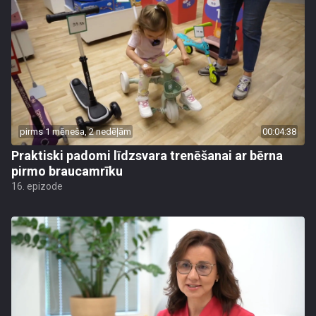
pirms 1 mēneša, 2 nedēļām
00:04:38
Praktiski padomi līdzsvara trenēšanai ar bērna
pirmo braucamrīku
16. epizode