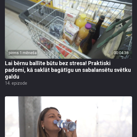
pirms 1 mēneša
00:04:38
Lai bērnu ballīte būtu bez stresa! Praktiski
padomi, kā saklāt bagātīgu un sabalansētu svētku
galdu
14. epizode