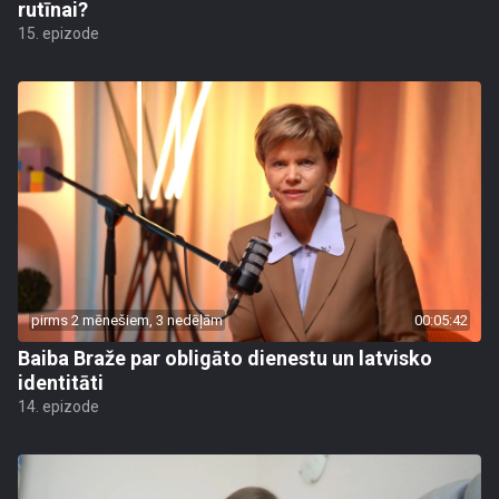
rutīnai?
15. epizode
pirms 2 mēnešiem, 3 nedēļām
00:05:42
Baiba Braže par obligāto dienestu un latvisko
identitāti
14. epizode