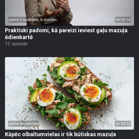
pirms 3 nedēļām, 6 dienām
00:05:14
Praktiski padomi, kā pareizi ieviest gaļu mazuļa
ēdienkartē
12. epizode
pirms 4 nedēļām
00:04:12
Kāpēc olbaltumvielas ir tik būtiskas mazuļa