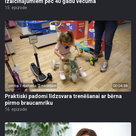
izaicinājumiem pēc 40 gadu vecuma
15. epizode
pirms 1 mēneša, 2 nedēļām
00:04:38
Praktiski padomi līdzsvara trenēšanai ar bērna
pirmo braucamrīku
16. epizode