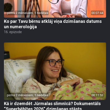
pirms 2 mēnešiem, 1 nedēļas
00:07:44
Ko par Tavu bērnu atklāj viņa dzimšanas datums
un numeroloģija
16. epizode
pirms 2 mēnešiem, 1 nedēļas
00:11:53
Kā ir dzemdēt Jūrmalas slimnīcā? Dokumentāls
“Superbēbītes 2026” dzimšanas stāsts