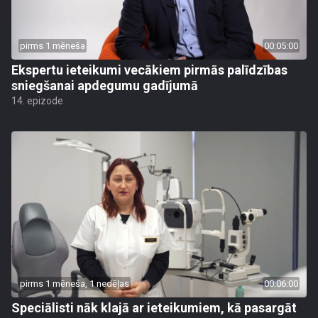
pirms 1 mēneša
00:05:00
Ekspertu ieteikumi vecākiem pirmās palīdzības
sniegšanai apdegumu gadījumā
14. epizode
pirms 1 mēneša, 1 nedēļas
00:06:00
Speciālisti nāk klajā ar ieteikumiem, kā pasargāt