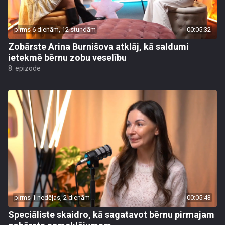
pirms 6 dienām, 12 stundām
00:05:32
Zobārste Arina Burnišova atklāj, kā saldumi
ietekmē bērnu zobu veselību
8. epizode
pirms 1 nedēļas, 2 dienām
00:05:43
Speciāliste skaidro, kā sagatavot bērnu pirmajam