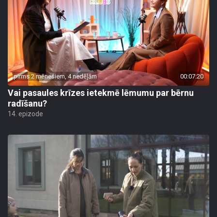
pirms 2 mēnešiem, 4 nedēļām
00:07:20
Vai pasaules krīzes ietekmē lēmumu par bērnu
radīšanu?
14. epizode