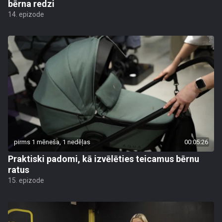
bērna redzi
14. epizode
pirms 1 mēneša, 1 nedēļas
00:05:26
Praktiski padomi, kā izvēlēties teicamus bērnu
ratus
15. epizode