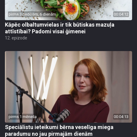
pirms 3 nedēļām, 6 dienām
00:04:12
Kāpēc olbaltumvielas ir tik būtiskas mazuļa
attīstībai? Padomi visai ģimenei
12. epizode
pirms 1 mēneša
00:04:13
Speciālistu ieteikumi bērna veselīga miega
paradumu no jau pirmajām dienām