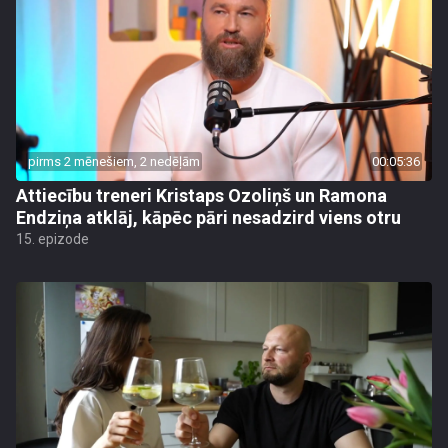
pirms 2 mēnešiem, 2 nedēļām
00:05:36
Attiecību treneri Kristaps Ozoliņš un Ramona
Endziņa atklāj, kāpēc pāri nesadzird viens otru
15. epizode