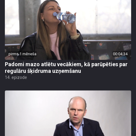
pirms 1 mēneša
00:04:34
Padomi mazo atlētu vecākiem, kā parūpēties par
regulāru šķidruma uzņemšanu
14. epizode