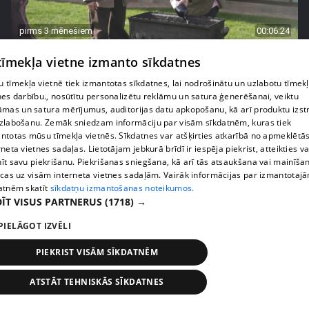
pirms 3 mēnešiem
00:06:24
Grila sezonā lieliski iespējams ievērot veselīga
 tīmekļa vietne izmanto sīkdatnes
uztura principus
 tīmekļa vietnē tiek izmantotas sīkdatnes, lai nodrošinātu un uzlabotu tīmek
13. epizode
nes darbību., nosūtītu personalizētu reklāmu un satura ģenerēšanai, veiktu
āmas un satura mērījumus, auditorijas datu apkopošanu, kā arī produktu izst
zlabošanu. Zemāk sniedzam informāciju par visām sīkdatnēm, kuras tiek
ntotas mūsu tīmekļa vietnēs. Sīkdatnes var atšķirties atkarībā no apmeklētā
rneta vietnes sadaļas. Lietotājam jebkurā brīdī ir iespēja piekrist, atteikties va
īt savu piekrišanu. Piekrišanas sniegšana, kā arī tās atsaukšana vai mainīša
ecas uz visām interneta vietnes sadaļām. Vairāk informācijas par izmantotaj
atnēm skatīt
sīkdatņu izmantošanas noteikumos.
ĪT VISUS PARTNERUS
(1718) →
PIELĀGOT IZVĒLI
PIEKRIST VISĀM SĪKDATNĒM
pirms 3 mēnešiem
00:07:06
ATSTĀT TEHNISKĀS SĪKDATNES
Veselības sākas ar mikrobiomu, ar ko to barot, lai
justos labi?