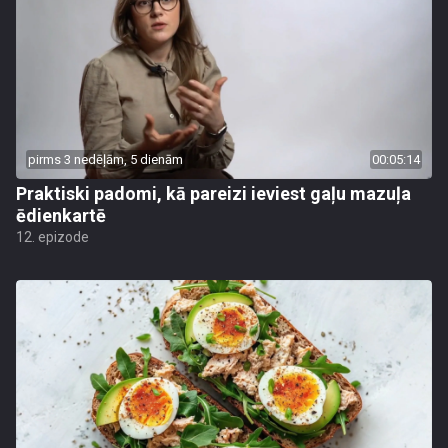
pirms 3 nedēļām, 5 dienām
00:05:14
Praktiski padomi, kā pareizi ieviest gaļu mazuļa
ēdienkartē
12. epizode