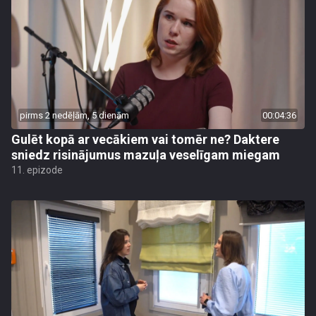
pirms 2 nedēļām, 5 dienām
00:04:36
Gulēt kopā ar vecākiem vai tomēr ne? Daktere
sniedz risinājumus mazuļa veselīgam miegam
11. epizode