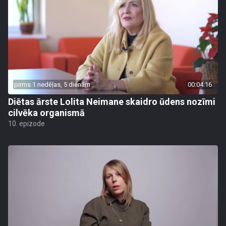
pirms 1 nedēļas, 5 dienām
00:04:16
Diētas ārste Lolita Neimane skaidro ūdens nozīmi
cilvēka organismā
10. epizode