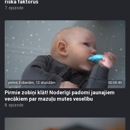
riska faktorus
7. epizode
pirms 3 dienām, 12 stundām
00:05:43
Pirmie zobiņi klāt! Noderīgi padomi jaunajiem
vecākiem par mazuļu mutes veselību
8. epizode