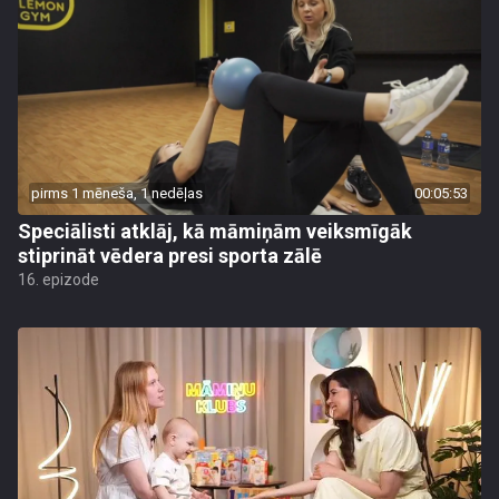
pirms 1 mēneša, 1 nedēļas
00:05:53
Speciālisti atklāj, kā māmiņām veiksmīgāk
stiprināt vēdera presi sporta zālē
16. epizode