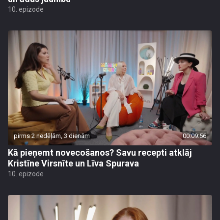
10. epizode
pirms 2 nedēļām, 3 dienām
00:09:56
Kā pieņemt novecošanos? Savu recepti atklāj
Kristīne Virsnīte un Līva Spurava
10. epizode