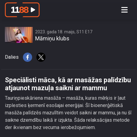
Speciālisti māca, kā ar masāžas
palīdzību atjaunot mazuļa saikni ar
mammu
2023. gada 18. maijs, S11 E17
Māmiņu klubs
Dalies
Speciālisti māca, kā ar masāžas palīdzību
atjaunot mazuļa saikni ar mammu
Tauriņpieskāriena masāža – masāža, kuras mērķis ir ļaut
izplesties ķermenī esošajai enerģijai. Šī bioenerģētiskā
masāža palīdzēs mazulītim veidot saikni ar mammu, ja nu šī
saikne dzemdību laikā ir izjukta. Šāda relaksācijas metode
der ikvienam bez vecuma ierobežojumiem.