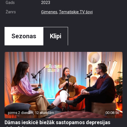
Gads
2023
Žanrs
Ģimenes
,
Tematiskie TV šovi
Sezonas
Klipi
pirms 2 dienām, 12 stundām
00:08:56
Dāmas ieskicē biežāk sastopamos depresijas