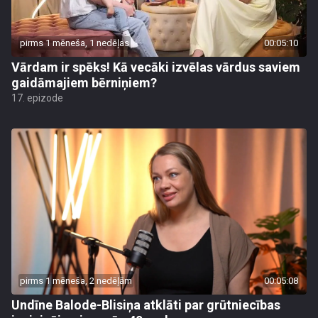
pirms 1 mēneša, 1 nedēļas
00:05:10
Vārdam ir spēks! Kā vecāki izvēlas vārdus saviem
gaidāmajiem bērniņiem?
17. epizode
pirms 1 mēneša, 2 nedēļām
00:05:08
Undīne Balode-Blisiņa atklāti par grūtniecības