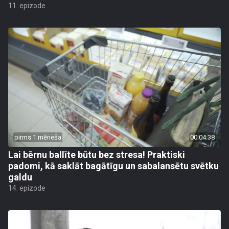
11. epizode
pirms 1 mēneša
00:04:38
Lai bērnu ballīte būtu bez stresa! Praktiski
padomi, kā saklāt bagātīgu un sabalansētu svētku
galdu
14. epizode