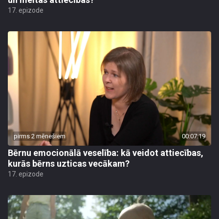
17. epizode
pirms 2 mēnešiem
00:07:19
Bērnu emocionālā veselība: kā veidot attiecības,
kurās bērns uzticas vecākam?
17. epizode