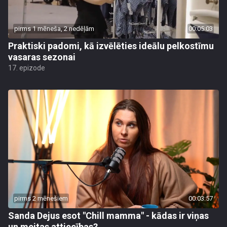
pirms 1 mēneša, 2 nedēļām
00:05:03
Praktiski padomi, kā izvēlēties ideālu pelkostīmu
vasaras sezonai
17. epizode
pirms 2 mēnešiem
00:03:57
Sanda Dejus esot "Chill mamma" - kādas ir viņas
un meitas attiecības?