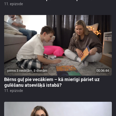
11. epizode
pirms 3 nedēļām, 3 dienām
00:06:44
Bērns guļ pie vecākiem – kā mierīgi pāriet uz
gulēšanu atsevišķā istabā?
11. epizode