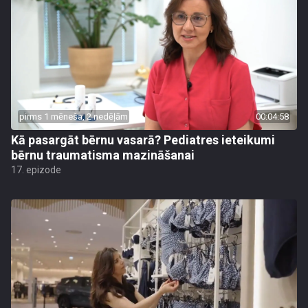
pirms 1 mēneša, 2 nedēļām
00:04:58
Kā pasargāt bērnu vasarā? Pediatres ieteikumi
bērnu traumatisma mazināšanai
17. epizode