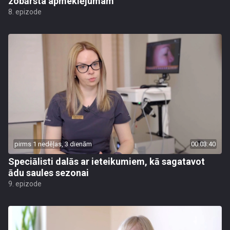
zobārsta apmeklējumam
8. epizode
pirms 1 nedēļas, 3 dienām
00:03:40
Speciālisti dalās ar ieteikumiem, kā sagatavot
ādu saules sezonai
9. epizode