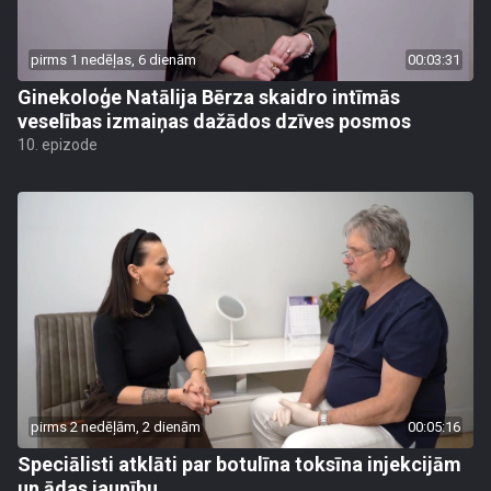
pirms 1 nedēļas, 6 dienām
00:03:31
Ginekoloģe Natālija Bērza skaidro intīmās
veselības izmaiņas dažādos dzīves posmos
10. epizode
pirms 2 nedēļām, 2 dienām
00:05:16
Speciālisti atklāti par botulīna toksīna injekcijām
un ādas jaunību