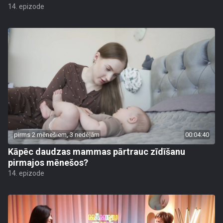
14. epizode
pirms 2 mēnešiem, 3 nedēļām
00:04:40
Kāpēc daudzas mammas pārtrauc zīdīšanu
pirmajos mēnešos?
14. epizode