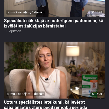
pirms 2 nedēļām, 6 dienām
00:05:22
Speciālisti nāk klajā ar noderīgiem padomiem, kā
izvēlēties žalūzijas bērnistabai
11. epizode
pirms 3 nedēļām, 2 dienām
00:05:01
Uztura speciālistes ieteikumi, kā ievērot
sabalansētu uzturu pēcdzemdību periodā