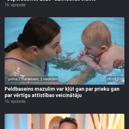
16. epizode
pirms 2 mēnešiem, 2 nedēļām
00:05:27
Peldbaseins mazulim var kļūt gan par prieku gan
par vērtīgu attīstības veicinātāju
16. epizode