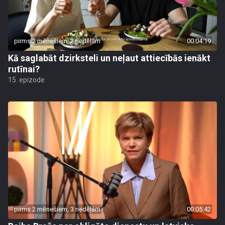
pirms 2 mēnešiem, 2 nedēļām
00:04:19
Kā saglabāt dzirksteli un neļaut attiecībās ienākt
rutīnai?
15. epizode
pirms 2 mēnešiem, 3 nedēļām
00:05:42