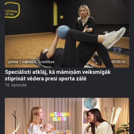
pirms 1 mēneša, 1 nedēļas
00:05:53
Speciālisti atklāj, kā māmiņām veiksmīgāk
stiprināt vēdera presi sporta zālē
16. epizode