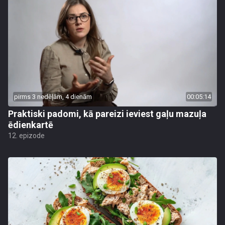
pirms 3 nedēļām, 4 dienām
00:05:14
Praktiski padomi, kā pareizi ieviest gaļu mazuļa
ēdienkartē
12. epizode