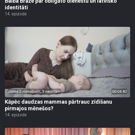
Baiba Braže par obligāto dienestu un latvisko
identitāti
14. epizode
pirms 2 mēnešiem, 3 nedēļām
00:04:40
Kāpēc daudzas mammas pārtrauc zīdīšanu
pirmajos mēnešos?
14. epizode