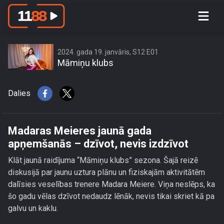
Madaras Meieres jaunā gada
apņemšanās – dzīvot, nevis izdzīvot
2024. gada 19. janvāris, S12 E01
Māmiņu klubs
Dalies
Madaras Meieres jaunā gada
apņemšanās – dzīvot, nevis izdzīvot
Klāt jaunā raidījuma “Māmiņu klubs” sezona. Šajā reizē
diskusijā par jaunu uztura plānu un fiziskajām aktivitātēm
dalīsies veselības trenere Madara Meiere. Viņa neslēps, ka
šo gadu vēlas dzīvot nedaudz lēnāk, nevis tikai skriet kā pa
galvu un kaklu.