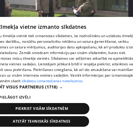
pirms 3 mēnešiem
00:06:24
 tīmekļa vietne izmanto sīkdatnes
Grila sezonā lieliski iespējams ievērot veselīga
 tīmekļa vietnē tiek izmantotas sīkdatnes, lai nodrošinātu un uzlabotu tīmek
uztura principus
nes darbību., nosūtītu personalizētu reklāmu un satura ģenerēšanai, veiktu
13. epizode
āmas un satura mērījumus, auditorijas datu apkopošanu, kā arī produktu izst
zlabošanu. Zemāk sniedzam informāciju par visām sīkdatnēm, kuras tiek
ntotas mūsu tīmekļa vietnēs. Sīkdatnes var atšķirties atkarībā no apmeklētā
rneta vietnes sadaļas. Lietotājam jebkurā brīdī ir iespēja piekrist, atteikties va
īt savu piekrišanu. Piekrišanas sniegšana, kā arī tās atsaukšana vai mainīša
ecas uz visām interneta vietnes sadaļām. Vairāk informācijas par izmantotaj
atnēm skatīt
sīkdatņu izmantošanas noteikumos.
ĪT VISUS PARTNERUS
(1718) →
PIELĀGOT IZVĒLI
PIEKRIST VISĀM SĪKDATNĒM
ATSTĀT TEHNISKĀS SĪKDATNES
pirms 3 mēnešiem
00:07:06
Veselības sākas ar mikrobiomu, ar ko to barot, lai