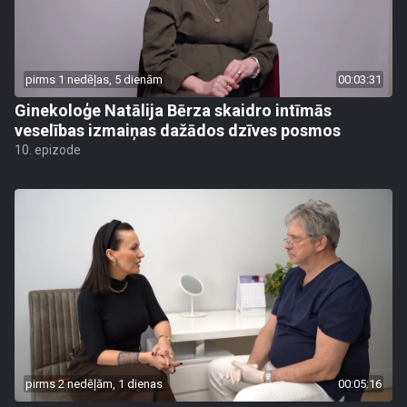
pirms 1 nedēļas, 5 dienām
00:03:31
Ginekoloģe Natālija Bērza skaidro intīmās
veselības izmaiņas dažādos dzīves posmos
10. epizode
pirms 2 nedēļām, 1 dienas
00:05:16