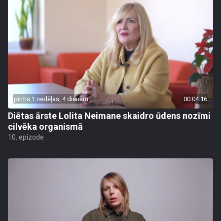
pirms 1 nedēļas, 4 dienām
00:04:16
Diētas ārste Lolita Neimane skaidro ūdens nozīmi
cilvēka organismā
10. epizode