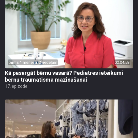
pirms 1 mēneša, 2 nedēļām
00:04:58
Kā pasargāt bērnu vasarā? Pediatres ieteikumi
bērnu traumatisma mazināšanai
17. epizode