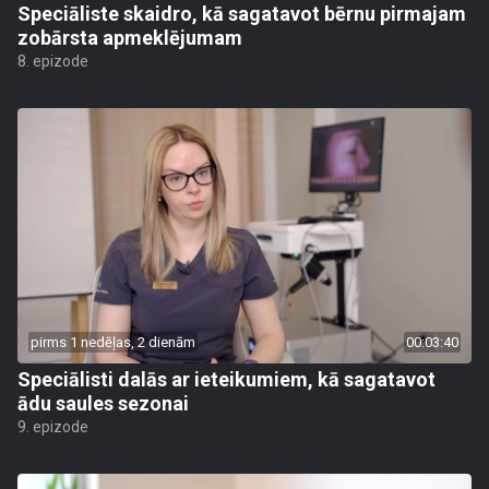
Speciāliste skaidro, kā sagatavot bērnu pirmajam
zobārsta apmeklējumam
8. epizode
pirms 1 nedēļas, 2 dienām
00:03:40
Speciālisti dalās ar ieteikumiem, kā sagatavot
ādu saules sezonai
9. epizode