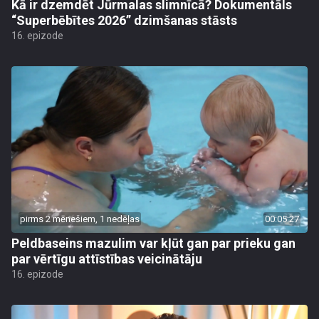
Kā ir dzemdēt Jūrmalas slimnīcā? Dokumentāls
“Superbēbītes 2026” dzimšanas stāsts
16. epizode
pirms 2 mēnešiem, 1 nedēļas
00:05:27
Peldbaseins mazulim var kļūt gan par prieku gan
par vērtīgu attīstības veicinātāju
16. epizode