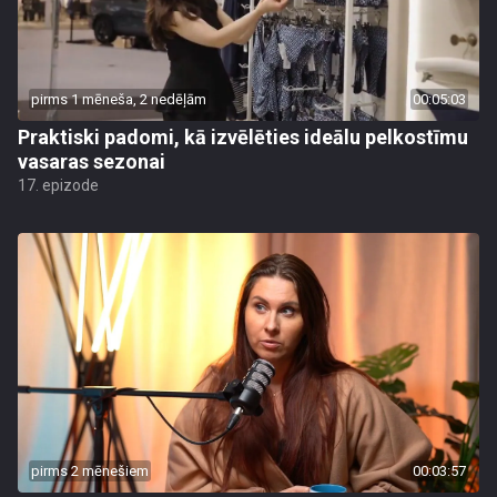
pirms 1 mēneša, 2 nedēļām
00:05:03
Praktiski padomi, kā izvēlēties ideālu pelkostīmu
vasaras sezonai
17. epizode
pirms 2 mēnešiem
00:03:57