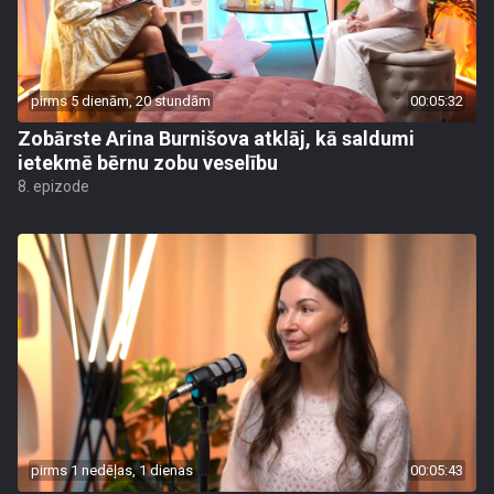
pirms 5 dienām, 20 stundām
00:05:32
Zobārste Arina Burnišova atklāj, kā saldumi
ietekmē bērnu zobu veselību
8. epizode
pirms 1 nedēļas, 1 dienas
00:05:43