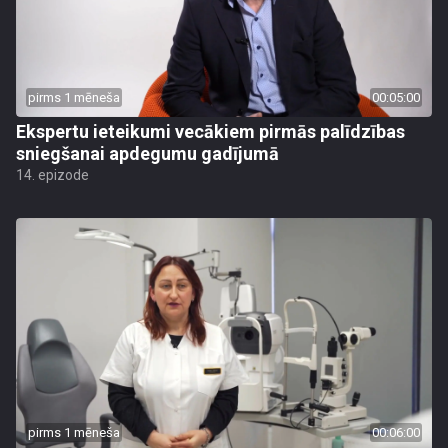
pirms 1 mēneša
00:05:00
Ekspertu ieteikumi vecākiem pirmās palīdzības
sniegšanai apdegumu gadījumā
14. epizode
pirms 1 mēneša
00:06:00