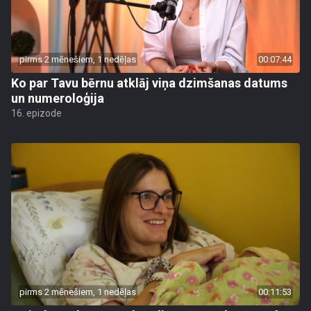
pirms 2 mēnešiem, 1 nedēļas
00:07:44
Ko par Tavu bērnu atklāj viņa dzimšanas datums
un numeroloģija
16. epizode
pirms 2 mēnešiem, 1 nedēļas
00:11:53