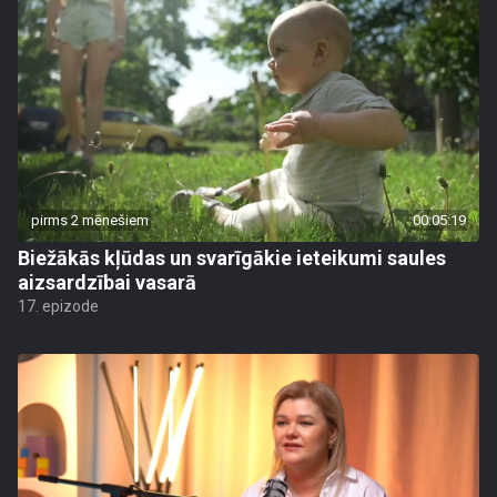
pirms 2 mēnešiem
00:05:19
Biežākās kļūdas un svarīgākie ieteikumi saules
aizsardzībai vasarā
17. epizode