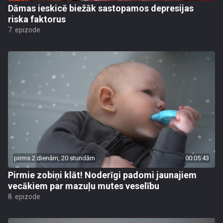
Dāmas ieskicē biežāk sastopamos depresijas
riska faktorus
7. epizode
pirms 2 dienām, 20 stundām
00:05:43
Pirmie zobiņi klāt! Noderīgi padomi jaunajiem
vecākiem par mazuļu mutes veselību
8. epizode