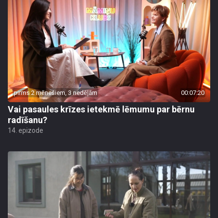
pirms 2 mēnešiem, 3 nedēļām
00:07:20
Vai pasaules krīzes ietekmē lēmumu par bērnu
radīšanu?
14. epizode