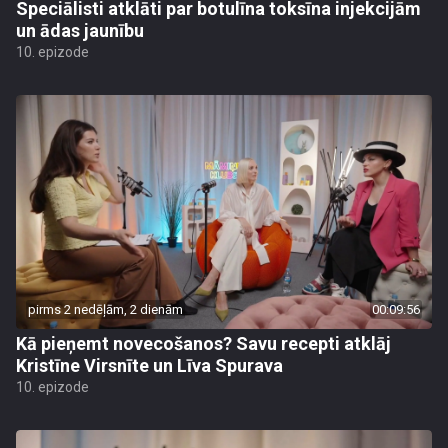
Speciālisti atklāti par botulīna toksīna injekcijām
un ādas jaunību
10. epizode
pirms 2 nedēļām, 2 dienām
00:09:56
Kā pieņemt novecošanos? Savu recepti atklāj
Kristīne Virsnīte un Līva Spurava
10. epizode