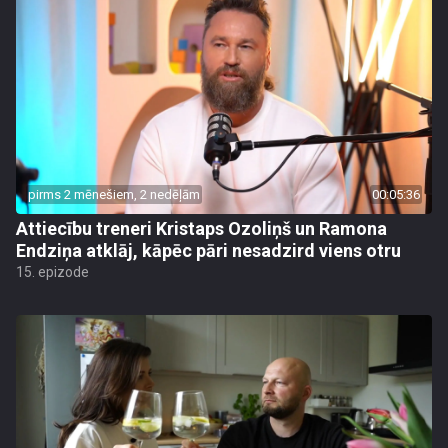
pirms 2 mēnešiem, 2 nedēļām
00:05:36
Attiecību treneri Kristaps Ozoliņš un Ramona
Endziņa atklāj, kāpēc pāri nesadzird viens otru
15. epizode