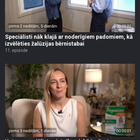
pirms 2 nedēļām, 5 dienām
00:05:22
Speciālisti nāk klajā ar noderīgiem padomiem, kā
izvēlēties žalūzijas bērnistabai
11. epizode
pirms 3 nedēļām, 1 dienas
00:05:01