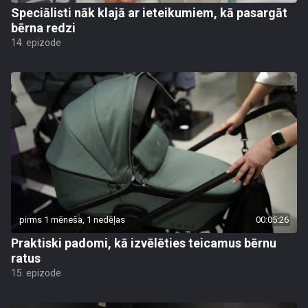
Speciālisti nāk klajā ar ieteikumiem, kā pasargāt
bērna redzi
14. epizode
pirms 1 mēneša, 1 nedēļas
00:05:26
Praktiski padomi, kā izvēlēties teicamus bērnu
ratus
15. epizode