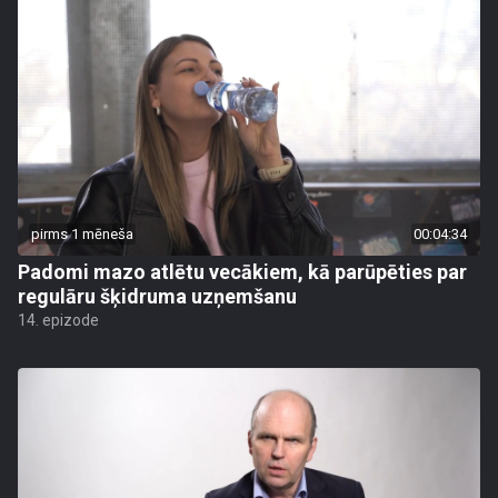
pirms 1 mēneša
00:04:34
Padomi mazo atlētu vecākiem, kā parūpēties par
regulāru šķidruma uzņemšanu
14. epizode