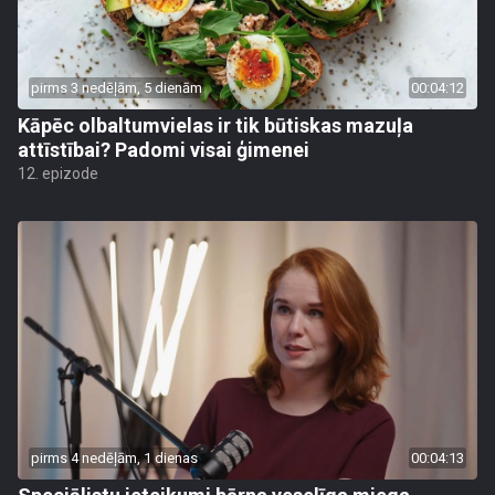
pirms 3 nedēļām, 5 dienām
00:04:12
Kāpēc olbaltumvielas ir tik būtiskas mazuļa
attīstībai? Padomi visai ģimenei
12. epizode
pirms 4 nedēļām, 1 dienas
00:04:13