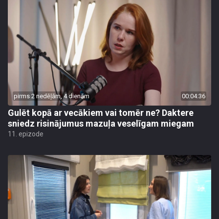
pirms 2 nedēļām, 4 dienām
00:04:36
Gulēt kopā ar vecākiem vai tomēr ne? Daktere
sniedz risinājumus mazuļa veselīgam miegam
11. epizode