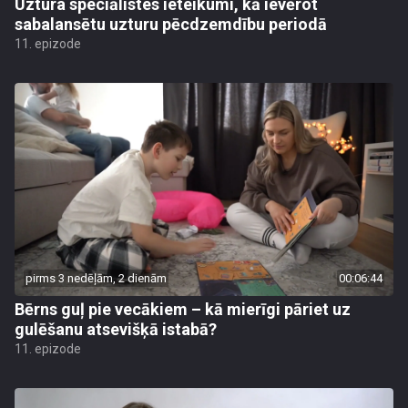
Uztura speciālistes ieteikumi, kā ievērot
sabalansētu uzturu pēcdzemdību periodā
11. epizode
pirms 3 nedēļām, 2 dienām
00:06:44
Bērns guļ pie vecākiem – kā mierīgi pāriet uz
gulēšanu atsevišķā istabā?
11. epizode