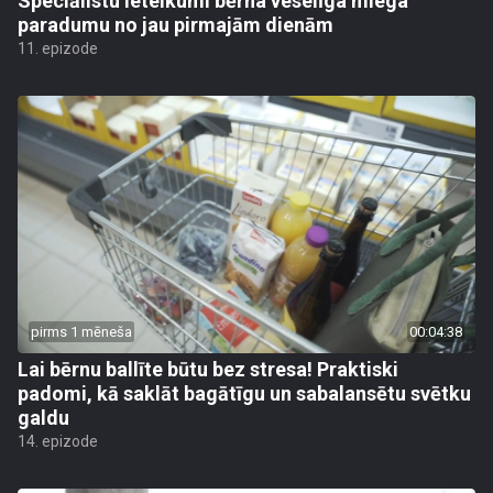
Speciālistu ieteikumi bērna veselīga miega
paradumu no jau pirmajām dienām
11. epizode
pirms 1 mēneša
00:04:38
Lai bērnu ballīte būtu bez stresa! Praktiski
padomi, kā saklāt bagātīgu un sabalansētu svētku
galdu
14. epizode