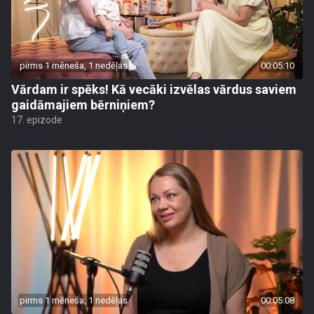
pirms 1 mēneša, 1 nedēļas
00:05:10
Vārdam ir spēks! Kā vecāki izvēlas vārdus saviem
gaidāmajiem bērniņiem?
17. epizode
pirms 1 mēneša, 1 nedēļas
00:05:08