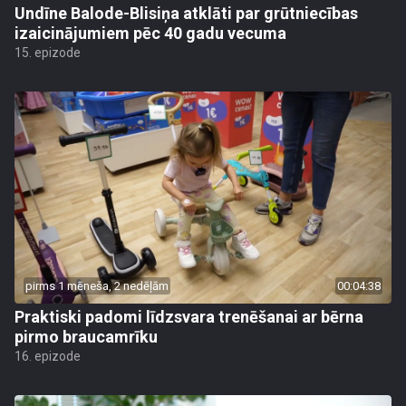
Undīne Balode-Blisiņa atklāti par grūtniecības
izaicinājumiem pēc 40 gadu vecuma
15. epizode
pirms 1 mēneša, 2 nedēļām
00:04:38
Praktiski padomi līdzsvara trenēšanai ar bērna
pirmo braucamrīku
16. epizode