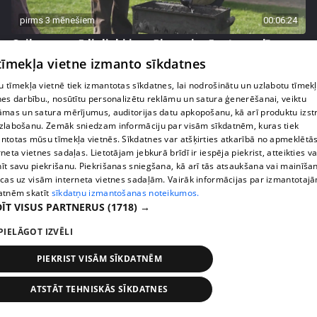
pirms 3 mēnešiem
00:06:24
Grila sezonā lieliski iespējams ievērot veselīga
uztura principus
 tīmekļa vietne izmanto sīkdatnes
13. epizode
 tīmekļa vietnē tiek izmantotas sīkdatnes, lai nodrošinātu un uzlabotu tīmek
nes darbību., nosūtītu personalizētu reklāmu un satura ģenerēšanai, veiktu
āmas un satura mērījumus, auditorijas datu apkopošanu, kā arī produktu izst
zlabošanu. Zemāk sniedzam informāciju par visām sīkdatnēm, kuras tiek
ntotas mūsu tīmekļa vietnēs. Sīkdatnes var atšķirties atkarībā no apmeklētā
rneta vietnes sadaļas. Lietotājam jebkurā brīdī ir iespēja piekrist, atteikties va
īt savu piekrišanu. Piekrišanas sniegšana, kā arī tās atsaukšana vai mainīša
ecas uz visām interneta vietnes sadaļām. Vairāk informācijas par izmantotaj
atnēm skatīt
sīkdatņu izmantošanas noteikumos.
ĪT VISUS PARTNERUS
(1718) →
PIELĀGOT IZVĒLI
pirms 3 mēnešiem
00:07:06
PIEKRIST VISĀM SĪKDATNĒM
Veselības sākas ar mikrobiomu, ar ko to barot, lai
ATSTĀT TEHNISKĀS SĪKDATNES
justos labi?
13. epizode