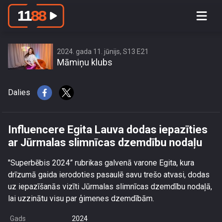
Influencere Egita Lauva dodas
iepazīties ar Jūrmalas slimnīcas
dzemdību nodaļu
2024. gada 11. jūnijs, S13 E21
Māmiņu klubs
Dalies
Influencere Egita Lauva dodas iepazīties
ar Jūrmalas slimnīcas dzemdību nodaļu
"Superbēbis 2024” rubrikas galvenā varone Egita, kura
drīzumā gaida ierodoties pasaulē savu trešo atvasi, dodas
uz iepazīšanās vizīti Jūrmalas slimnīcas dzemdību nodaļā,
lai uzzinātu visu par ģimenes dzemdībām.
Gads
2024