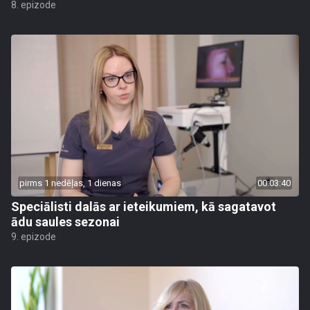
8. epizode
pirms 1 nedēļas, 1 dienas
00:03:40
Speciālisti dalās ar ieteikumiem, kā sagatavot
ādu saules sezonai
9. epizode