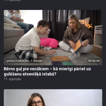
pirms 3 nedēļām, 1 dienas
00:06:44
Bērns guļ pie vecākiem – kā mierīgi pāriet uz
gulēšanu atsevišķā istabā?
11. epizode