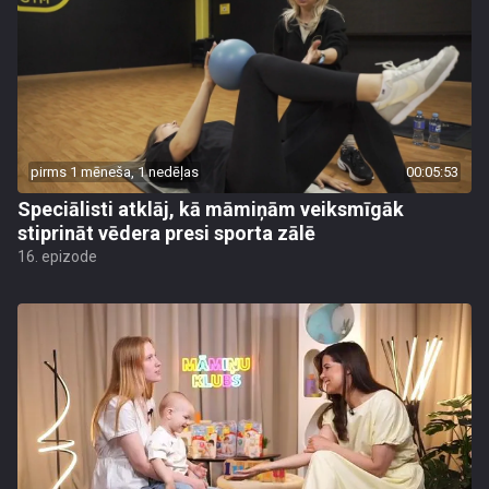
pirms 1 mēneša, 1 nedēļas
00:05:53
Speciālisti atklāj, kā māmiņām veiksmīgāk
stiprināt vēdera presi sporta zālē
16. epizode