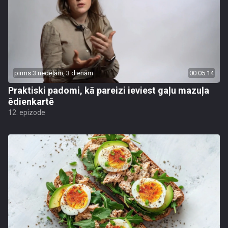
pirms 3 nedēļām, 3 dienām
00:05:14
Praktiski padomi, kā pareizi ieviest gaļu mazuļa
ēdienkartē
12. epizode