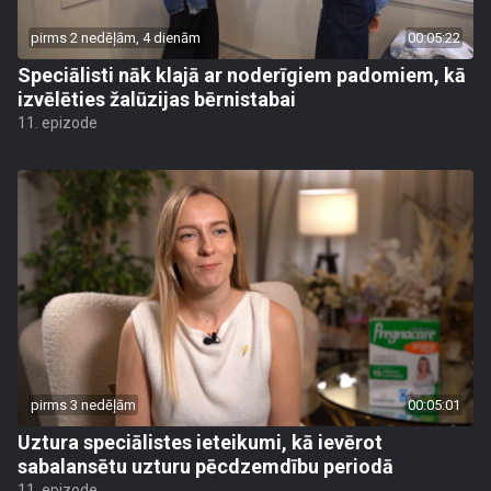
pirms 2 nedēļām, 4 dienām
00:05:22
Speciālisti nāk klajā ar noderīgiem padomiem, kā
izvēlēties žalūzijas bērnistabai
11. epizode
pirms 3 nedēļām
00:05:01
Uztura speciālistes ieteikumi, kā ievērot
sabalansētu uzturu pēcdzemdību periodā
11. epizode