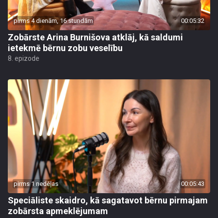
pirms 4 dienām, 16 stundām
00:05:32
Zobārste Arina Burnišova atklāj, kā saldumi
ietekmē bērnu zobu veselību
8. epizode
pirms 1 nedēļas
00:05:43
Speciāliste skaidro, kā sagatavot bērnu pirmajam
zobārsta apmeklējumam