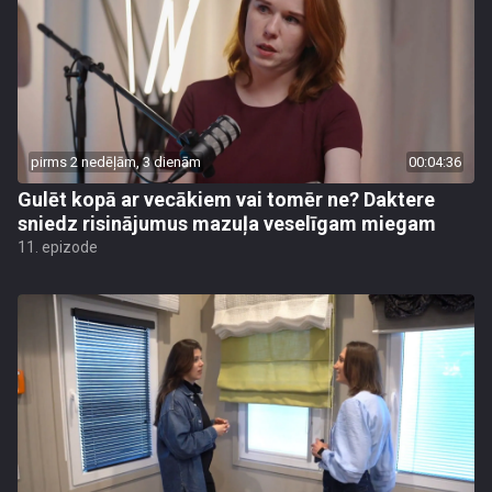
pirms 2 nedēļām, 3 dienām
00:04:36
Gulēt kopā ar vecākiem vai tomēr ne? Daktere
sniedz risinājumus mazuļa veselīgam miegam
11. epizode