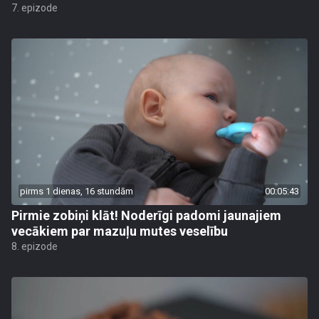
7. epizode
pirms 1 dienas, 16 stundām
00:05:43
Pirmie zobiņi klāt! Noderīgi padomi jaunajiem
vecākiem par mazuļu mutes veselību
8. epizode