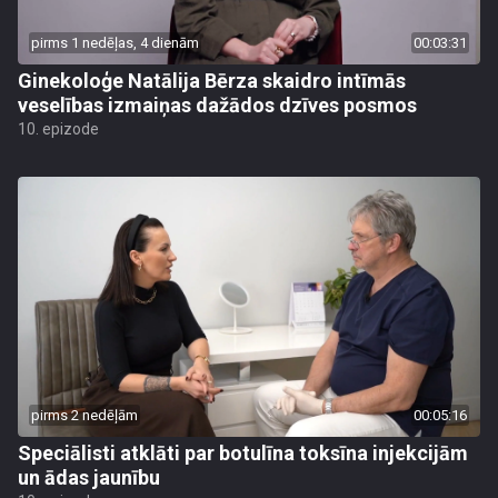
pirms 1 nedēļas, 4 dienām
00:03:31
Ginekoloģe Natālija Bērza skaidro intīmās
veselības izmaiņas dažādos dzīves posmos
10. epizode
pirms 2 nedēļām
00:05:16
Speciālisti atklāti par botulīna toksīna injekcijām
un ādas jaunību