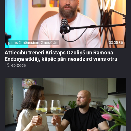
pirms 2 mēnešiem, 2 nedēļām
00:05:36
Attiecību treneri Kristaps Ozoliņš un Ramona
Endziņa atklāj, kāpēc pāri nesadzird viens otru
15. epizode