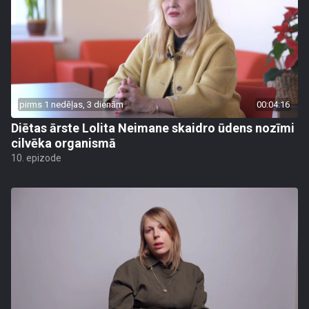
pirms 1 nedēļas, 3 dienām
00:04:16
Diētas ārste Lolita Neimane skaidro ūdens nozīmi
cilvēka organismā
10. epizode