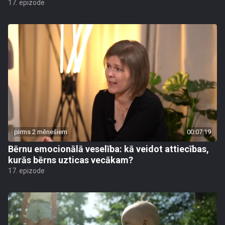
17. epizode
pirms 2 mēnešiem
00:07:19
Bērnu emocionālā veselība: kā veidot attiecības,
kurās bērns uzticas vecākam?
17. epizode