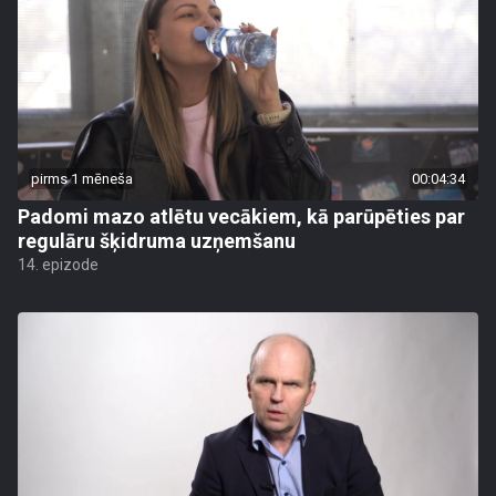
pirms 1 mēneša
00:04:34
Padomi mazo atlētu vecākiem, kā parūpēties par
regulāru šķidruma uzņemšanu
14. epizode