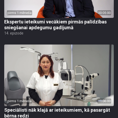
pirms 1 mēneša
00:05:00
Ekspertu ieteikumi vecākiem pirmās palīdzības
sniegšanai apdegumu gadījumā
14. epizode
pirms 1 mēneša
00:06:00
Speciālisti nāk klajā ar ieteikumiem, kā pasargāt
bērna redzi