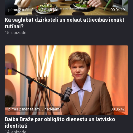
pirms 2 mēnešiem, 2 nedēļām
00:04:19
Kā saglabāt dzirksteli un neļaut attiecībās ienākt
rutīnai?
15. epizode
pirms 2 mēnešiem, 3 nedēļām
00:05:42
Baiba Braže par obligāto dienestu un latvisko
identitāti
14. epizode