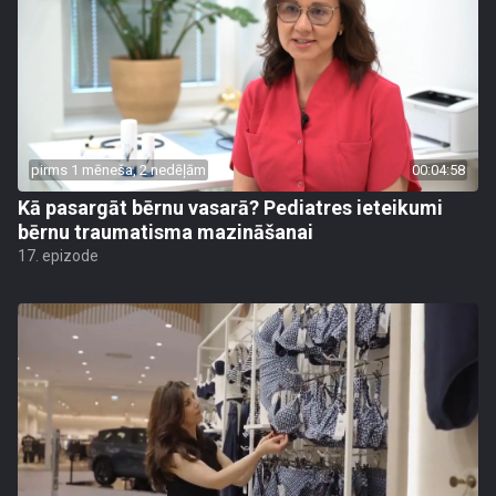
pirms 1 mēneša, 2 nedēļām
00:04:58
Kā pasargāt bērnu vasarā? Pediatres ieteikumi
bērnu traumatisma mazināšanai
17. epizode