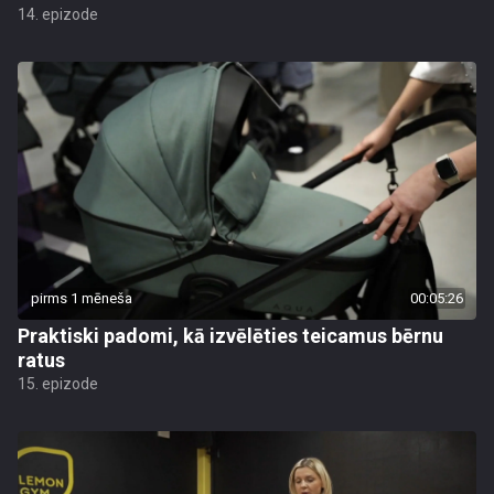
14. epizode
pirms 1 mēneša
00:05:26
Praktiski padomi, kā izvēlēties teicamus bērnu
ratus
15. epizode