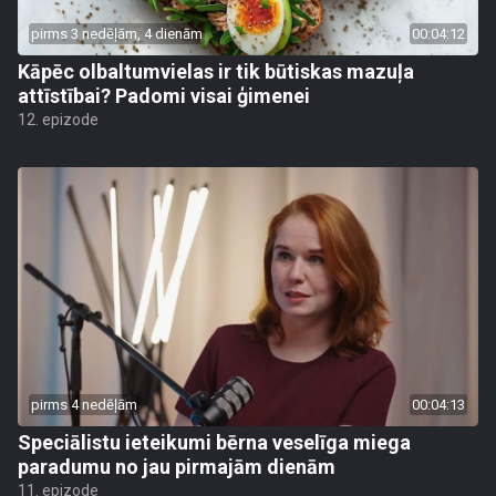
pirms 3 nedēļām, 4 dienām
00:04:12
Kāpēc olbaltumvielas ir tik būtiskas mazuļa
attīstībai? Padomi visai ģimenei
12. epizode
pirms 4 nedēļām
00:04:13
Speciālistu ieteikumi bērna veselīga miega
paradumu no jau pirmajām dienām
11. epizode