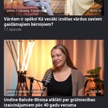
pirms 1 mēneša, 1 nedēļas
00:05:10
Vārdam ir spēks! Kā vecāki izvēlas vārdus saviem
gaidāmajiem bērniņiem?
17. epizode
pirms 1 mēneša, 1 nedēļas
00:05:08
Undīne Balode-Blisiņa atklāti par grūtniecības
izaicinājumiem pēc 40 gadu vecuma