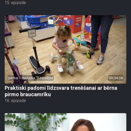
15. epizode
pirms 1 mēneša, 1 nedēļas
00:04:38
Praktiski padomi līdzsvara trenēšanai ar bērna
pirmo braucamrīku
16. epizode