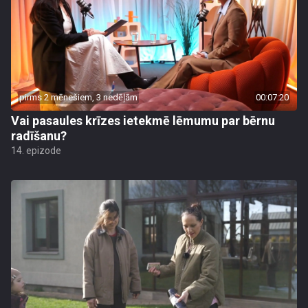
pirms 2 mēnešiem, 3 nedēļām
00:07:20
Vai pasaules krīzes ietekmē lēmumu par bērnu
radīšanu?
14. epizode