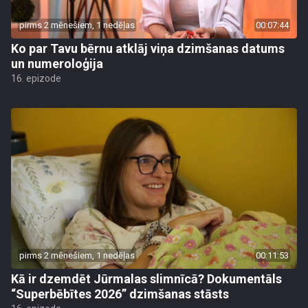
pirms 2 mēnešiem, 1 nedēļas
00:07:44
Ko par Tavu bērnu atklāj viņa dzimšanas datums
un numeroloģija
16. epizode
pirms 2 mēnešiem, 1 nedēļas
00:11:53
Kā ir dzemdēt Jūrmalas slimnīcā? Dokumentāls
“Superbēbītes 2026” dzimšanas stāsts