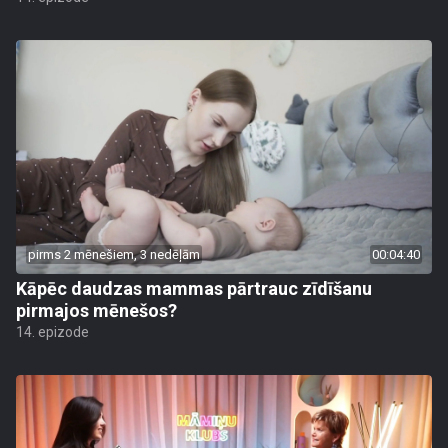
pirms 2 mēnešiem, 3 nedēļām
00:04:40
Kāpēc daudzas mammas pārtrauc zīdīšanu
pirmajos mēnešos?
14. epizode