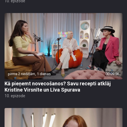
10. epizode
pirms 2 nedēļām, 1 dienas
00:09:56
Kā pieņemt novecošanos? Savu recepti atklāj
Kristīne Virsnīte un Līva Spurava
10. epizode