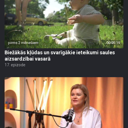
pirms 2 mēnešiem
00:05:19
Biežākās kļūdas un svarīgākie ieteikumi saules
aizsardzībai vasarā
17. epizode