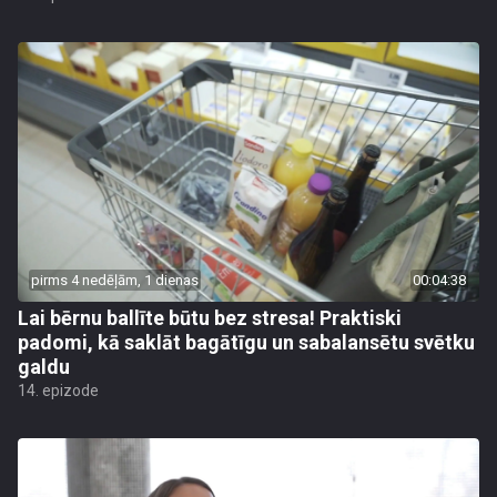
pirms 4 nedēļām, 1 dienas
00:04:38
Lai bērnu ballīte būtu bez stresa! Praktiski
padomi, kā saklāt bagātīgu un sabalansētu svētku
galdu
14. epizode