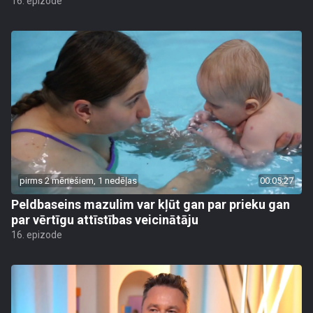
16. epizode
pirms 2 mēnešiem, 1 nedēļas
00:05:27
Peldbaseins mazulim var kļūt gan par prieku gan
par vērtīgu attīstības veicinātāju
16. epizode