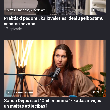
pirms 1 mēneša, 2 nedēļām
00:05:03
Praktiski padomi, kā izvēlēties ideālu pelkostīmu
vasaras sezonai
17. epizode
pirms 2 mēnešiem
00:03:57
Sanda Dejus esot "Chill mamma" - kādas ir viņas
un meitas attiecības?