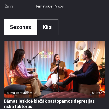
Žanrs
Tematiskie TV šovi
Sezonas
Klipi
pirms 16 stundām
00:08:56
Dāmas ieskicē biežāk sastopamos depresijas
riska faktorus