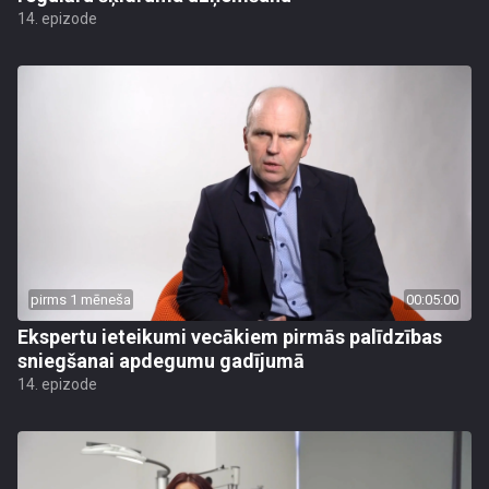
14. epizode
pirms 1 mēneša
00:05:00
Ekspertu ieteikumi vecākiem pirmās palīdzības
sniegšanai apdegumu gadījumā
14. epizode