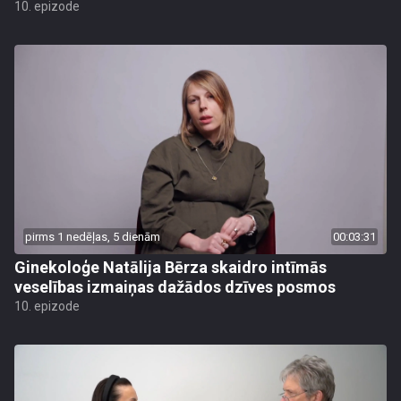
10. epizode
pirms 1 nedēļas, 5 dienām
00:03:31
Ginekoloģe Natālija Bērza skaidro intīmās
veselības izmaiņas dažādos dzīves posmos
10. epizode