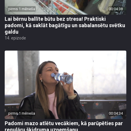
pirms 1 mēneša
00:04:38
Lai bērnu ballīte būtu bez stresa! Praktiski
padomi, kā saklāt bagātīgu un sabalansētu svētku
galdu
14. epizode
pirms 1 mēneša
00:04:34
Padomi mazo atlētu vecākiem, kā parūpēties par
regulāru šķidruma uzņemšanu