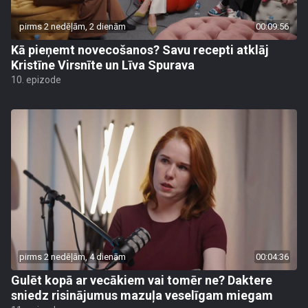
pirms 2 nedēļām, 2 dienām
00:09:56
Kā pieņemt novecošanos? Savu recepti atklāj
Kristīne Virsnīte un Līva Spurava
10. epizode
pirms 2 nedēļām, 4 dienām
00:04:36
Gulēt kopā ar vecākiem vai tomēr ne? Daktere
sniedz risinājumus mazuļa veselīgam miegam