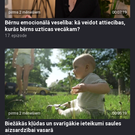
pirms 2 mēnešiem
00:07:19
Bērnu emocionālā veselība: kā veidot attiecības,
kurās bērns uzticas vecākam?
17. epizode
pirms 2 mēnešiem
00:05:19
Biežākās kļūdas un svarīgākie ieteikumi saules
aizsardzībai vasarā