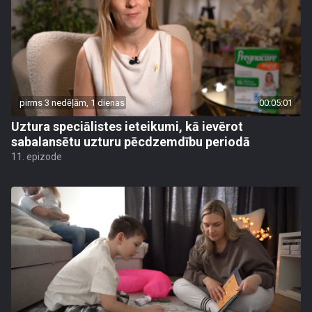
pirms 3 nedēļām, 1 dienas
00:05:01
Uztura speciālistes ieteikumi, kā ievērot
sabalansētu uzturu pēcdzemdību periodā
11. epizode