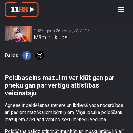
Peldbaseins mazulim var kļūt gan par
prieku gan par vērtīgu attīstības
veicinātāju
2026. gada 26. maijs, S17 E16
Māmiņu klubs
Dalies
Peldbaseins mazulim var kļūt gan par
prieku gan par vērtīgu attīstības
veicinātāju
Agnese ir peldēšanas trenere un ikdienā vada nodarbības
arī pašiem mazākajiem bērniņiem. Viņa iesaka peldēšanu
mazuļiem sākt aptuveni no sešu mēnešu vecuma.
Peldēšana palīdz stiprināt imunitāti un muskulatūru, kā arī