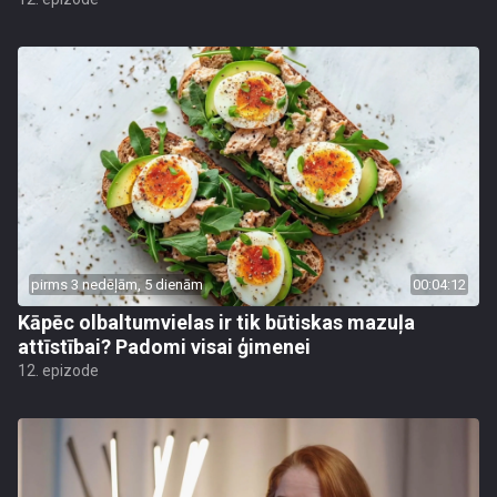
pirms 3 nedēļām, 5 dienām
00:04:12
Kāpēc olbaltumvielas ir tik būtiskas mazuļa
attīstībai? Padomi visai ģimenei
12. epizode