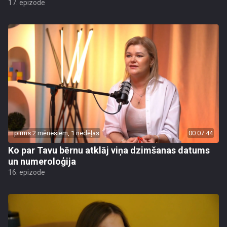
17. epizode
pirms 2 mēnešiem, 1 nedēļas
00:07:44
Ko par Tavu bērnu atklāj viņa dzimšanas datums
un numeroloģija
16. epizode