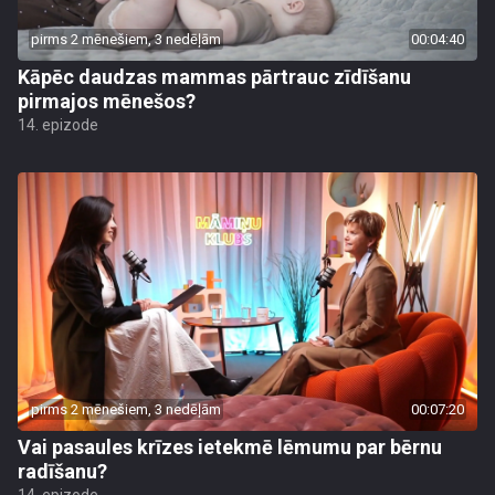
pirms 2 mēnešiem, 3 nedēļām
00:04:40
Kāpēc daudzas mammas pārtrauc zīdīšanu
pirmajos mēnešos?
14. epizode
pirms 2 mēnešiem, 3 nedēļām
00:07:20
Vai pasaules krīzes ietekmē lēmumu par bērnu
radīšanu?
14. epizode