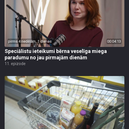
pirms 4 nedēļām, 1 dienas
00:04:13
Speciālistu ieteikumi bērna veselīga miega
paradumu no jau pirmajām dienām
11. epizode