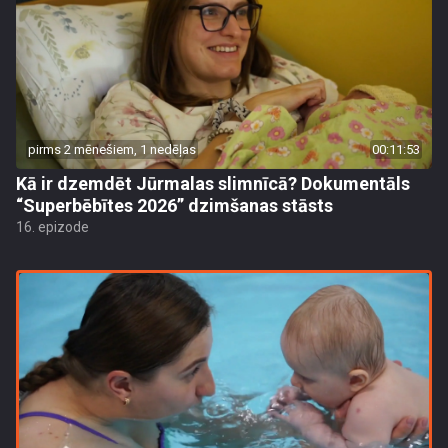
pirms 2 mēnešiem, 1 nedēļas
00:11:53
Kā ir dzemdēt Jūrmalas slimnīcā? Dokumentāls
“Superbēbītes 2026” dzimšanas stāsts
16. epizode