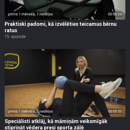
pirms 1 mēneša, 1 nedēļas
00:05:26
Praktiski padomi, kā izvēlēties teicamus bērnu
ratus
15. epizode
pirms 1 mēneša, 1 nedēļas
00:05:53
Speciālisti atklāj, kā māmiņām veiksmīgāk
stiprināt vēdera presi sporta zālē