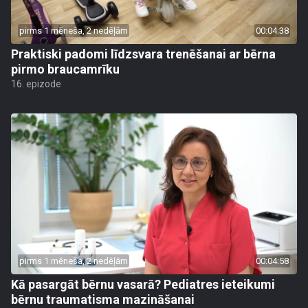
pirms 1 mēneša, 2 nedēļām
00:04:38
Praktiski padomi līdzsvara trenēšanai ar bērna
pirmo braucamrīku
16. epizode
pirms 1 mēneša, 2 nedēļām
00:04:58
Kā pasargāt bērnu vasarā? Pediatres ieteikumi
bērnu traumatisma mazināšanai