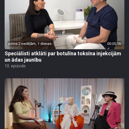
pirms 2 nedēļām, 1 dienas
00:05:16
Speciālisti atklāti par botulīna toksīna injekcijām
un ādas jaunību
10. epizode