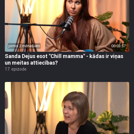
pirms 2 mēnešiem
00:03:57
Sanda Dejus esot "Chill mamma" - kādas ir viņas
un meitas attiecības?
17. epizode