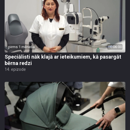
pirms 1 mēneša
00:06:00
Speciālisti nāk klajā ar ieteikumiem, kā pasargāt
bērna redzi
14. epizode