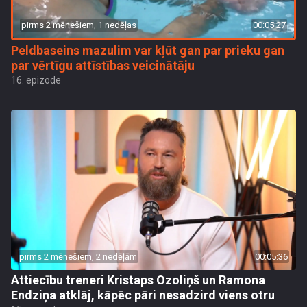
pirms 2 mēnešiem, 1 nedēļas
00:05:27
Peldbaseins mazulim var kļūt gan par prieku gan
par vērtīgu attīstības veicinātāju
16. epizode
pirms 2 mēnešiem, 2 nedēļām
00:05:36
Attiecību treneri Kristaps Ozoliņš un Ramona
Endziņa atklāj, kāpēc pāri nesadzird viens otru