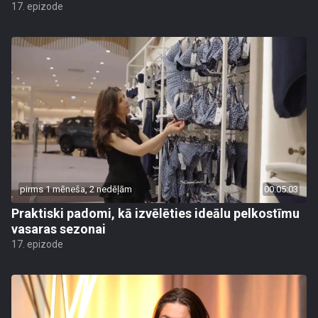
17. epizode
pirms 1 mēneša, 2 nedēļām
00:05:03
Praktiski padomi, kā izvēlēties ideālu pelkostīmu
vasaras sezonai
17. epizode