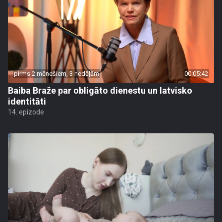
pirms 2 mēnešiem, 3 nedēļām
00:05:42
Baiba Braže par obligāto dienestu un latvisko
identitāti
14. epizode