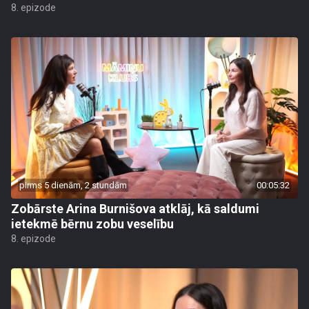
8. epizode
pirms 5 dienām, 2 stundām
00:05:32
Zobārste Arina Burnišova atklāj, kā saldumi
ietekmē bērnu zobu veselību
8. epizode