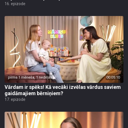
16. epizode
pirms 1 mēneša, 1 nedēļas
00:05:10
Vārdam ir spēks! Kā vecāki izvēlas vārdus saviem
gaidāmajiem bērniņiem?
17. epizode