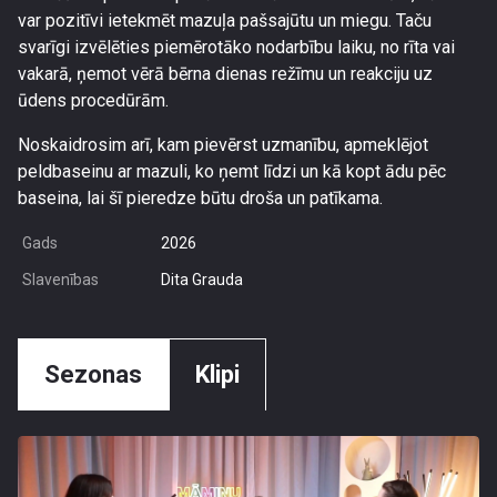
var pozitīvi ietekmēt mazuļa pašsajūtu un miegu. Taču
svarīgi izvēlēties piemērotāko nodarbību laiku, no rīta vai
vakarā, ņemot vērā bērna dienas režīmu un reakciju uz
ūdens procedūrām.
Noskaidrosim arī, kam pievērst uzmanību, apmeklējot
peldbaseinu ar mazuli, ko ņemt līdzi un kā kopt ādu pēc
baseina, lai šī pieredze būtu droša un patīkama.
Gads
2026
Slavenības
Dita Grauda
Sezonas
Klipi