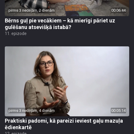
pirms 3 nedēļām, 2 dienām
00:06:44
Bērns guļ pie vecākiem – kā mierīgi pāriet uz
gulēšanu atsevišķā istabā?
11. epizode
pirms 3 nedēļām, 4 dienām
00:05:14
Praktiski padomi, kā pareizi ieviest gaļu mazuļa
ēdienkartē
12. epizode