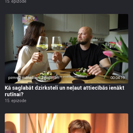
15. epizode
pirms 2 mēnešiem, 2 nedēļām
00:04:19
Kā saglabāt dzirksteli un neļaut attiecībās ienākt
rutīnai?
15. epizode