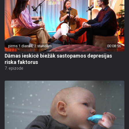
pirms 1 dienas, 2 stundām
00:08:56
Dāmas ieskicē biežāk sastopamos depresijas
riska faktorus
7. epizode