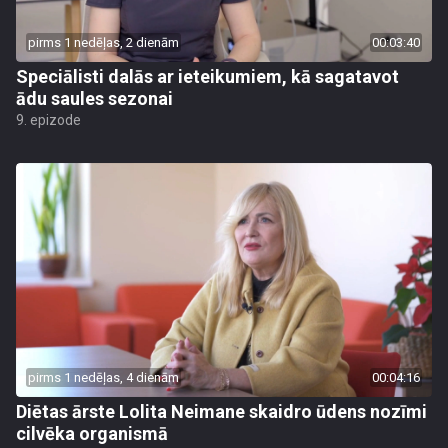
pirms 1 nedēļas, 2 dienām
00:03:40
Speciālisti dalās ar ieteikumiem, kā sagatavot
ādu saules sezonai
9. epizode
pirms 1 nedēļas, 4 dienām
00:04:16
Diētas ārste Lolita Neimane skaidro ūdens nozīmi
cilvēka organismā