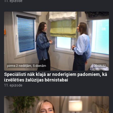
11. epizode
pirms 2 nedēļām, 5 dienām
00:05:22
Speciālisti nāk klajā ar noderīgiem padomiem, kā
izvēlēties žalūzijas bērnistabai
11. epizode