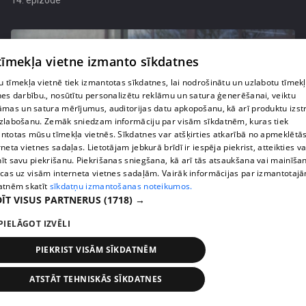
 tīmekļa vietne izmanto sīkdatnes
 tīmekļa vietnē tiek izmantotas sīkdatnes, lai nodrošinātu un uzlabotu tīmek
nes darbību., nosūtītu personalizētu reklāmu un satura ģenerēšanai, veiktu
āmas un satura mērījumus, auditorijas datu apkopošanu, kā arī produktu izst
zlabošanu. Zemāk sniedzam informāciju par visām sīkdatnēm, kuras tiek
ntotas mūsu tīmekļa vietnēs. Sīkdatnes var atšķirties atkarībā no apmeklētā
rneta vietnes sadaļas. Lietotājam jebkurā brīdī ir iespēja piekrist, atteikties va
īt savu piekrišanu. Piekrišanas sniegšana, kā arī tās atsaukšana vai mainīša
ecas uz visām interneta vietnes sadaļām. Vairāk informācijas par izmantotaj
pirms 3 mēnešiem
00:06:24
atnēm skatīt
sīkdatņu izmantošanas noteikumos.
Grila sezonā lieliski iespējams ievērot veselīga
ĪT VISUS PARTNERUS
(1718) →
uztura principus
PIELĀGOT IZVĒLI
13. epizode
PIEKRIST VISĀM SĪKDATNĒM
ATSTĀT TEHNISKĀS SĪKDATNES