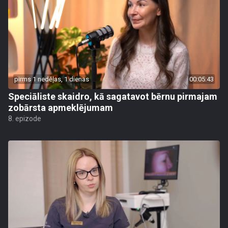
pirms 1 nedēļas, 1 dienas
00:05:43
Speciāliste skaidro, kā sagatavot bērnu pirmajam
zobārsta apmeklējumam
8. epizode