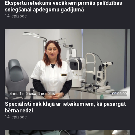
Ekspertu ieteikumi vecākiem pirmās palīdzības
sniegšanai apdegumu gadījumā
14. epizode
pirms 1 mēneša, 1 nedēļas
00:06:00
Speciālisti nāk klajā ar ieteikumiem, kā pasargāt
bērna redzi
14. epizode