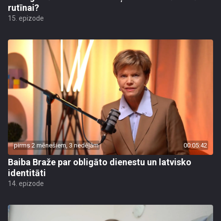
rutīnai?
15. epizode
pirms 2 mēnešiem, 3 nedēļām
00:05:42
Baiba Braže par obligāto dienestu un latvisko
identitāti
14. epizode