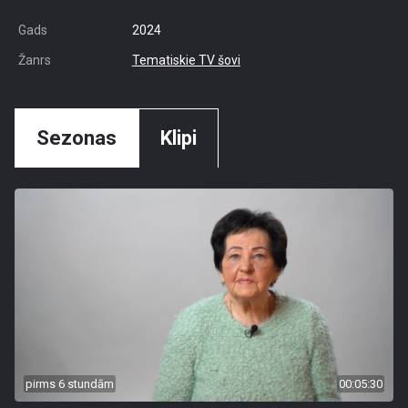
Gads
2024
Žanrs
Tematiskie TV šovi
Sezonas
Klipi
pirms 6 stundām
00:05:30