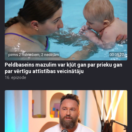
pirms 2 mēnešiem, 2 nedēļām
00:05:27
Peldbaseins mazulim var kļūt gan par prieku gan
par vērtīgu attīstības veicinātāju
16. epizode