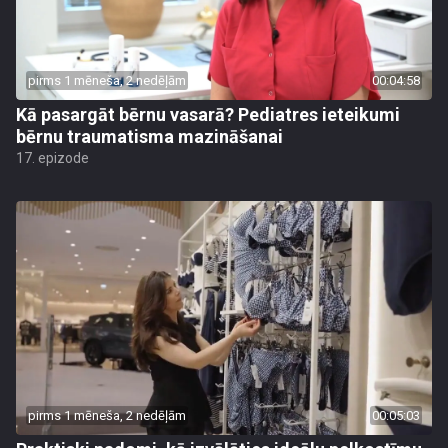
pirms 1 mēneša, 2 nedēļām
00:04:58
Kā pasargāt bērnu vasarā? Pediatres ieteikumi
bērnu traumatisma mazināšanai
17. epizode
pirms 1 mēneša, 2 nedēļām
00:05:03