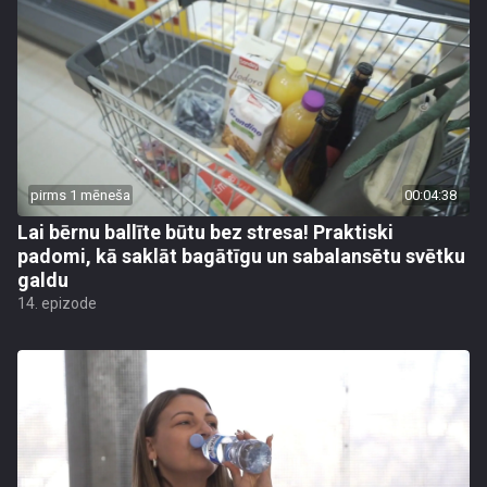
pirms 1 mēneša
00:04:38
Lai bērnu ballīte būtu bez stresa! Praktiski
padomi, kā saklāt bagātīgu un sabalansētu svētku
galdu
14. epizode