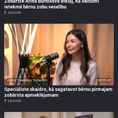
Zobārste Arina Burnišova atklāj, kā saldumi
ietekmē bērnu zobu veselību
8. epizode
pirms 1 nedēļas, 3 dienām
00:05:43
Speciāliste skaidro, kā sagatavot bērnu pirmajam
zobārsta apmeklējumam
8. epizode