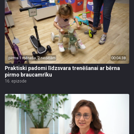
pirms 1 mēneša, 2 nedēļām
00:04:38
Praktiski padomi līdzsvara trenēšanai ar bērna
pirmo braucamrīku
16. epizode