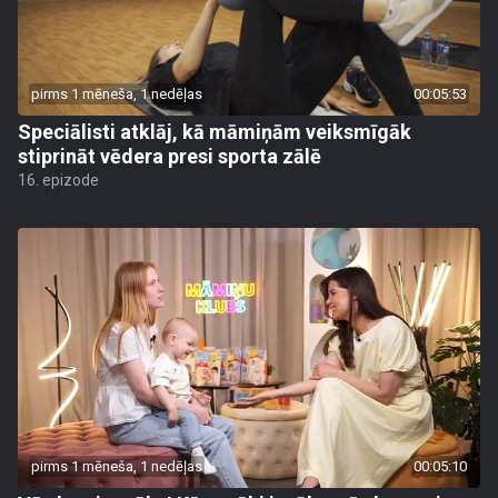
pirms 1 mēneša, 1 nedēļas
00:05:53
Speciālisti atklāj, kā māmiņām veiksmīgāk
stiprināt vēdera presi sporta zālē
16. epizode
pirms 1 mēneša, 1 nedēļas
00:05:10