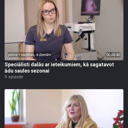
pirms 1 nedēļas, 4 dienām
00:03:40
Speciālisti dalās ar ieteikumiem, kā sagatavot
ādu saules sezonai
9. epizode