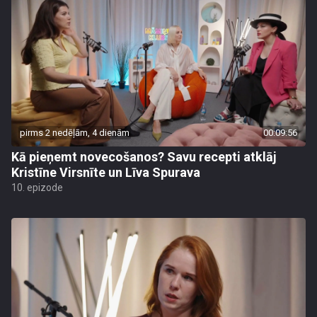
pirms 2 nedēļām, 4 dienām
00:09:56
Kā pieņemt novecošanos? Savu recepti atklāj
Kristīne Virsnīte un Līva Spurava
10. epizode