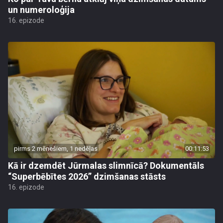
un numeroloģija
16. epizode
pirms 2 mēnešiem, 1 nedēļas
00:11:53
Kā ir dzemdēt Jūrmalas slimnīcā? Dokumentāls
“Superbēbītes 2026” dzimšanas stāsts
16. epizode