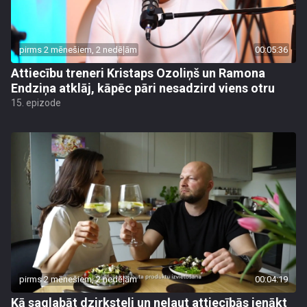
pirms 2 mēnešiem, 2 nedēļām
00:05:36
Attiecību treneri Kristaps Ozoliņš un Ramona
Endziņa atklāj, kāpēc pāri nesadzird viens otru
15. epizode
pirms 2 mēnešiem, 2 nedēļām
00:04:19
Kā saglabāt dzirksteli un neļaut attiecībās ienākt