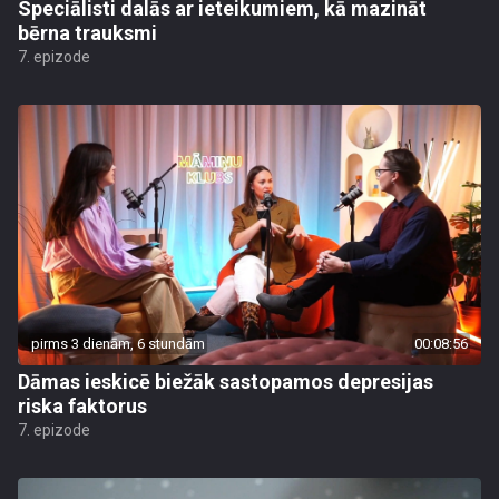
Speciālisti dalās ar ieteikumiem, kā mazināt
bērna trauksmi
7. epizode
pirms 3 dienām, 6 stundām
00:08:56
Dāmas ieskicē biežāk sastopamos depresijas
riska faktorus
7. epizode