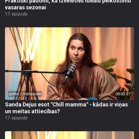
Praktiski padomi, kā izvēlēties ideālu pelkostīmu
vasaras sezonai
17. epizode
pirms 2 mēnešiem
00:03:57
Sanda Dejus esot "Chill mamma" - kādas ir viņas
un meitas attiecības?
17. epizode