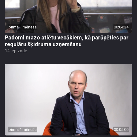
pirms 1 mēneša
00:04:34
Padomi mazo atlētu vecākiem, kā parūpēties par
regulāru šķidruma uzņemšanu
14. epizode
pirms 1 mēneša
00:05:00