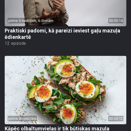
pirms 3 nedēļām, 6 dienām
00:05:14
Praktiski padomi, kā pareizi ieviest gaļu mazuļa
ēdienkartē
12. epizode
pirms 4 nedēļām
00:04:12
Kāpēc olbaltumvielas ir tik būtiskas mazuļa