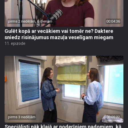
pirms 2 nedēļām, 6 dienām
00:04:36
Gulēt kopā ar vecākiem vai tomēr ne? Daktere
sniedz risinājumus mazuļa veselīgam miegam
11. epizode
pirms 3 nedēļām
00:05:22
Speciālisti nāk klajā ar noderīgiem padomiem, kā