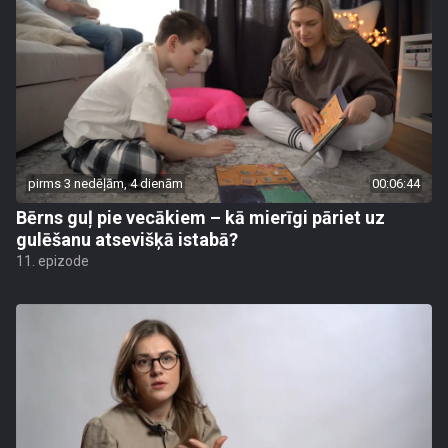
pirms 3 nedēļām, 4 dienām
00:06:44
Bērns guļ pie vecākiem – kā mierīgi pāriet uz
gulēšanu atsevišķā istabā?
11. epizode