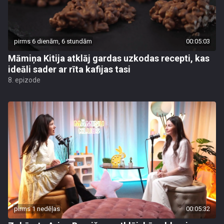
pirms 6 dienām, 6 stundām
00:05:03
Māmiņa Kitija atklāj gardas uzkodas recepti, kas
ideāli sader ar rīta kafijas tasi
8. epizode
pirms 1 nedēļas
00:05:32