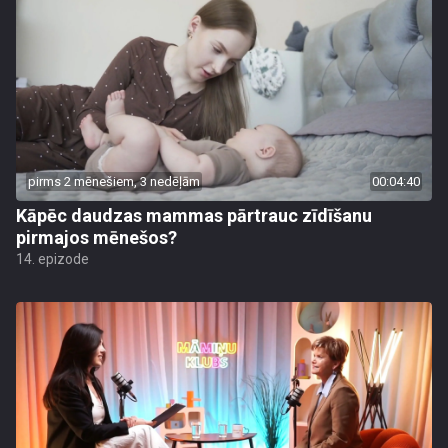
pirms 2 mēnešiem, 3 nedēļām
00:04:40
Kāpēc daudzas mammas pārtrauc zīdīšanu
pirmajos mēnešos?
14. epizode