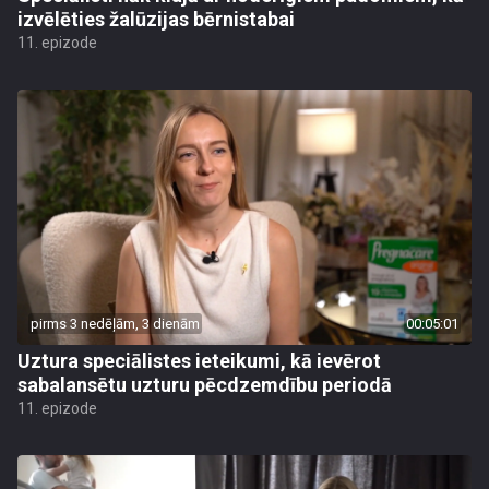
izvēlēties žalūzijas bērnistabai
11. epizode
pirms 3 nedēļām, 3 dienām
00:05:01
Uztura speciālistes ieteikumi, kā ievērot
sabalansētu uzturu pēcdzemdību periodā
11. epizode