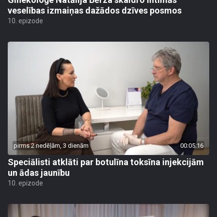
veselības izmaiņas dažādos dzīves posmos
10. epizode
pirms 2 nedēļām, 3 dienām
00:05:16
Speciālisti atklāti par botulīna toksīna injekcijām
un ādas jaunību
10. epizode