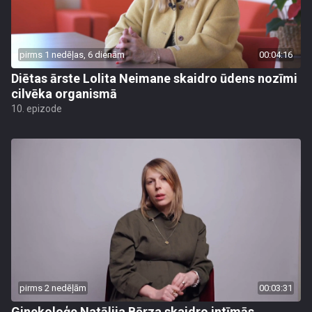
pirms 1 nedēļas, 6 dienām
00:04:16
Diētas ārste Lolita Neimane skaidro ūdens nozīmi
cilvēka organismā
10. epizode
pirms 2 nedēļām
00:03:31
Ginekoloģe Natālija Bērza skaidro intīmās