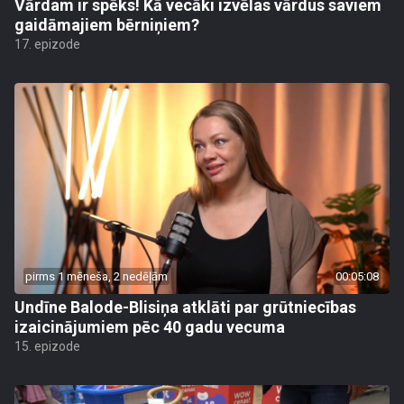
Vārdam ir spēks! Kā vecāki izvēlas vārdus saviem
gaidāmajiem bērniņiem?
17. epizode
pirms 1 mēneša, 2 nedēļām
00:05:08
Undīne Balode-Blisiņa atklāti par grūtniecības
izaicinājumiem pēc 40 gadu vecuma
15. epizode