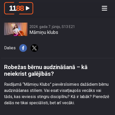
Robežas bērnu audzināšanā – kā
neiekrist galējībās?
2024. gada 7. jūnijs, S13 E21
Māmiņu klubs
Dalies
Robežas bērnu audzināšanā – kā
neiekrist galējībās?
Raidījumā “Māmiņu Klubs” pievērsīsimies dažādiem bērnu
audzināšanas stiliem. Vai esat visatļaujošs vecāks vai
tāds, kas ieviesis stingru disciplīnu? Kā ir labāk? Pieredzē
dalās ne tikai speciālisti, bet arī vecāki.