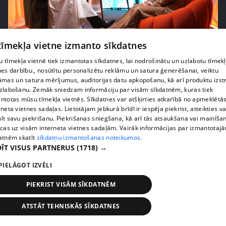
pirms 2 mēnešiem, 4 nedēļām
00:07:20
 tīmekļa vietne izmanto sīkdatnes
Vai pasaules krīzes ietekmē lēmumu par bērnu
 tīmekļa vietnē tiek izmantotas sīkdatnes, lai nodrošinātu un uzlabotu tīmek
radīšanu?
nes darbību., nosūtītu personalizētu reklāmu un satura ģenerēšanai, veiktu
14. epizode
āmas un satura mērījumus, auditorijas datu apkopošanu, kā arī produktu izst
zlabošanu. Zemāk sniedzam informāciju par visām sīkdatnēm, kuras tiek
ntotas mūsu tīmekļa vietnēs. Sīkdatnes var atšķirties atkarībā no apmeklētā
rneta vietnes sadaļas. Lietotājam jebkurā brīdī ir iespēja piekrist, atteikties va
īt savu piekrišanu. Piekrišanas sniegšana, kā arī tās atsaukšana vai mainīša
ecas uz visām interneta vietnes sadaļām. Vairāk informācijas par izmantotaj
atnēm skatīt
sīkdatņu izmantošanas noteikumos.
ĪT VISUS PARTNERUS
(1718) →
PIELĀGOT IZVĒLI
PIEKRIST VISĀM SĪKDATNĒM
pirms 3 mēnešiem
00:06:24
ATSTĀT TEHNISKĀS SĪKDATNES
Grila sezonā lieliski iespējams ievērot veselīga