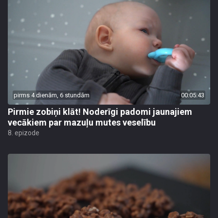
pirms 4 dienām, 6 stundām
00:05:43
Pirmie zobiņi klāt! Noderīgi padomi jaunajiem
vecākiem par mazuļu mutes veselību
8. epizode