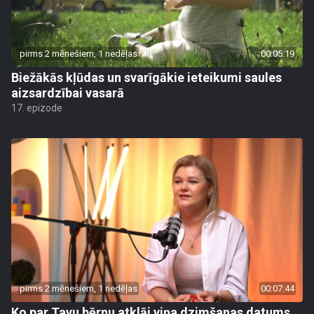
pirms 2 mēnešiem, 1 nedēļas
00:05:19
Biežākās kļūdas un svarīgākie ieteikumi saules
aizsardzībai vasarā
17. epizode
pirms 2 mēnešiem, 1 nedēļas
00:07:44
Ko par Tavu bērnu atklāj viņa dzimšanas datums