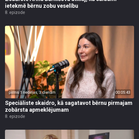
ietekmē bērnu zobu veselību
8. epizode
pirms 1 nedēļas, 3 dienām
00:05:43
Speciāliste skaidro, kā sagatavot bērnu pirmajam
zobārsta apmeklējumam
8. epizode