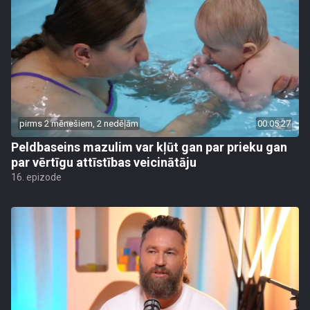
pirms 2 mēnešiem, 2 nedēļām
00:05:27
Peldbaseins mazulim var kļūt gan par prieku gan
par vērtīgu attīstības veicinātāju
16. epizode