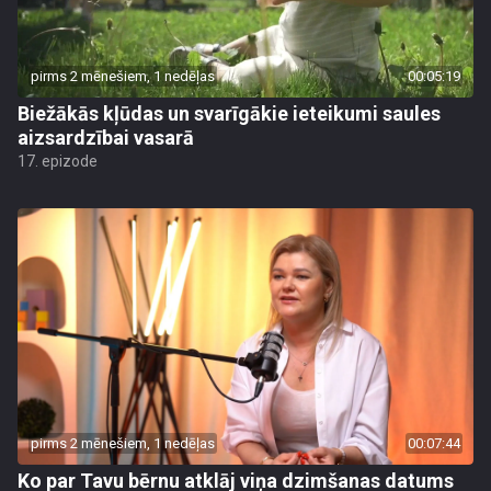
pirms 2 mēnešiem, 1 nedēļas
00:05:19
Biežākās kļūdas un svarīgākie ieteikumi saules
aizsardzībai vasarā
17. epizode
pirms 2 mēnešiem, 1 nedēļas
00:07:44
Ko par Tavu bērnu atklāj viņa dzimšanas datums