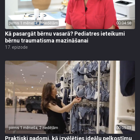
pirms 1 mēneša, 2 nedēļām
00:04:58
Kā pasargāt bērnu vasarā? Pediatres ieteikumi
bērnu traumatisma mazināšanai
17. epizode
pirms 1 mēneša, 2 nedēļām
00:05:03
Praktiski padomi, kā izvēlēties ideālu pelkostīmu