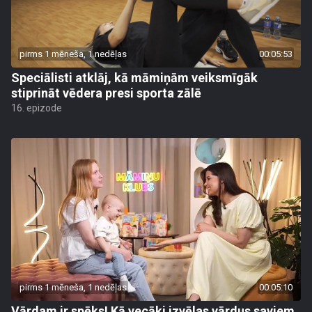
pirms 1 mēneša, 1 nedēļas
00:05:53
Speciālisti atklāj, kā māmiņām veiksmīgāk
stiprināt vēdera presi sporta zālē
16. epizode
pirms 1 mēneša, 1 nedēļas
00:05:10
Vārdam ir spēks! Kā vecāki izvēlas vārdus saviem