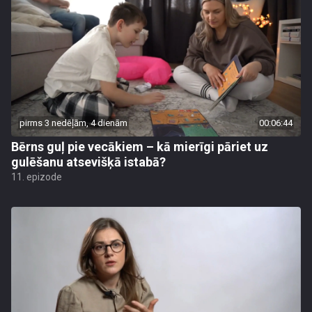
pirms 3 nedēļām, 4 dienām
00:06:44
Bērns guļ pie vecākiem – kā mierīgi pāriet uz
gulēšanu atsevišķā istabā?
11. epizode