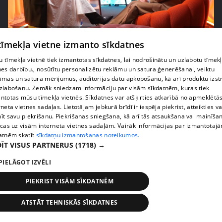
pirms 2 mēnešiem, 4 nedēļām
00:07:20
 tīmekļa vietne izmanto sīkdatnes
Vai pasaules krīzes ietekmē lēmumu par bērnu
radīšanu?
 tīmekļa vietnē tiek izmantotas sīkdatnes, lai nodrošinātu un uzlabotu tīmek
nes darbību., nosūtītu personalizētu reklāmu un satura ģenerēšanai, veiktu
14. epizode
āmas un satura mērījumus, auditorijas datu apkopošanu, kā arī produktu izst
zlabošanu. Zemāk sniedzam informāciju par visām sīkdatnēm, kuras tiek
ntotas mūsu tīmekļa vietnēs. Sīkdatnes var atšķirties atkarībā no apmeklētā
rneta vietnes sadaļas. Lietotājam jebkurā brīdī ir iespēja piekrist, atteikties va
īt savu piekrišanu. Piekrišanas sniegšana, kā arī tās atsaukšana vai mainīša
ecas uz visām interneta vietnes sadaļām. Vairāk informācijas par izmantotaj
atnēm skatīt
sīkdatņu izmantošanas noteikumos.
ĪT VISUS PARTNERUS
(1718) →
PIELĀGOT IZVĒLI
PIEKRIST VISĀM SĪKDATNĒM
pirms 3 mēnešiem
00:06:24
ATSTĀT TEHNISKĀS SĪKDATNES
Grila sezonā lieliski iespējams ievērot veselīga