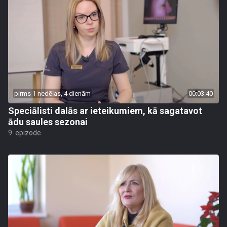
pirms 1 nedēļas, 4 dienām
00:03:40
Speciālisti dalās ar ieteikumiem, kā sagatavot
ādu saules sezonai
9. epizode