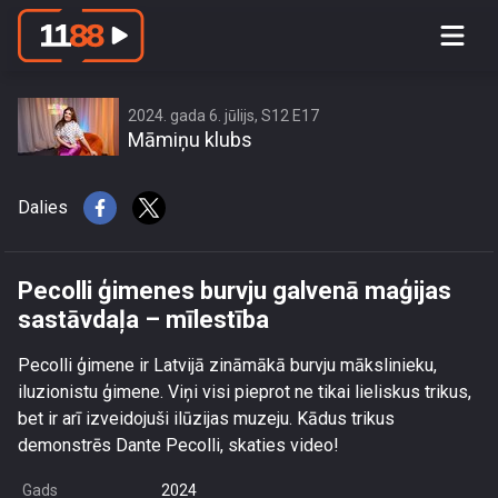
Pecolli ģimenes burvju galvenā
maģijas sastāvdaļa – mīlestība
2024. gada 6. jūlijs, S12 E17
Māmiņu klubs
Dalies
Pecolli ģimenes burvju galvenā maģijas
sastāvdaļa – mīlestība
Pecolli ģimene ir Latvijā zināmākā burvju mākslinieku,
iluzionistu ģimene. Viņi visi pieprot ne tikai lieliskus trikus,
bet ir arī izveidojuši ilūzijas muzeju. Kādus trikus
demonstrēs Dante Pecolli, skaties video!
Gads
2024