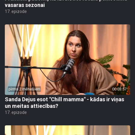
vasaras sezonai
17. epizode
pirms 2 mēnešiem
00:03:57
Sanda Dejus esot "Chill mamma" - kādas ir viņas
un meitas attiecības?
17. epizode