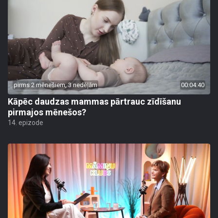
pirms 2 mēnešiem, 3 nedēļām
00:04:40
Kāpēc daudzas mammas pārtrauc zīdīšanu
pirmajos mēnešos?
14. epizode