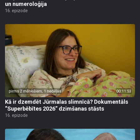
un numeroloģija
16. epizode
pirms 2 mēnešiem, 1 nedēļas
00:11:53
Kā ir dzemdēt Jūrmalas slimnīcā? Dokumentāls
“Superbēbītes 2026” dzimšanas stāsts
16. epizode