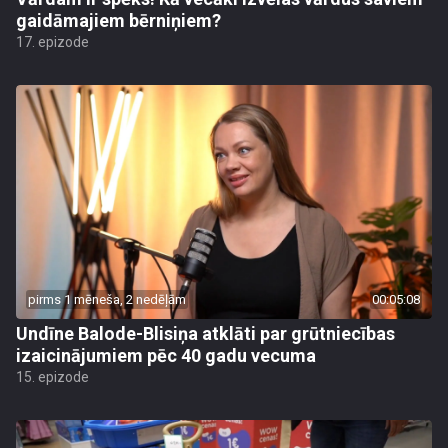
gaidāmajiem bērniņiem?
17. epizode
pirms 1 mēneša, 2 nedēļām
00:05:08
Undīne Balode-Blisiņa atklāti par grūtniecības
izaicinājumiem pēc 40 gadu vecuma
15. epizode