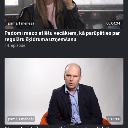
pirms 1 mēneša
00:04:34
Padomi mazo atlētu vecākiem, kā parūpēties par
regulāru šķidruma uzņemšanu
14. epizode
pirms 1 mēneša
00:05:00