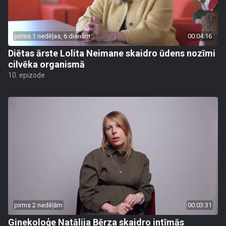
pirms 1 nedēļas, 6 dienām
00:04:16
Diētas ārste Lolita Neimane skaidro ūdens nozīmi
cilvēka organismā
10. epizode
pirms 2 nedēļām
00:03:31
Ginekoloģe Natālija Bērza skaidro intīmās