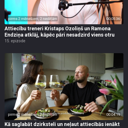
pirms 2 mēnešiem, 2 nedēļām
00:05:36
Attiecību treneri Kristaps Ozoliņš un Ramona
Endziņa atklāj, kāpēc pāri nesadzird viens otru
15. epizode
pirms 2 mēnešiem, 2 nedēļām
00:04:19
Kā saglabāt dzirksteli un neļaut attiecībās ienākt