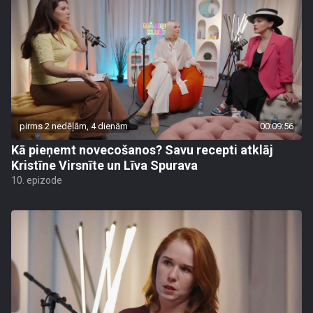
pirms 2 nedēļām, 4 dienām
00:09:56
Kā pieņemt novecošanos? Savu recepti atklāj
Kristīne Virsnīte un Līva Spurava
10. epizode