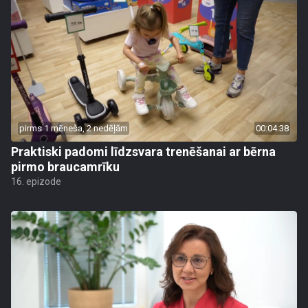
pirms 1 mēneša, 2 nedēļām
00:04:38
Praktiski padomi līdzsvara trenēšanai ar bērna
pirmo braucamrīku
16. epizode