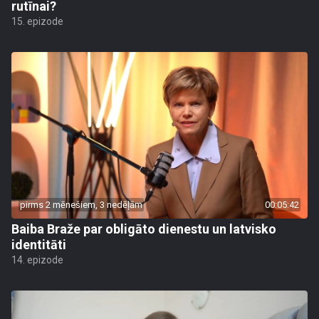
rutīnai?
15. epizode
pirms 2 mēnešiem, 3 nedēļām
00:05:42
Baiba Braže par obligāto dienestu un latvisko
identitāti
14. epizode