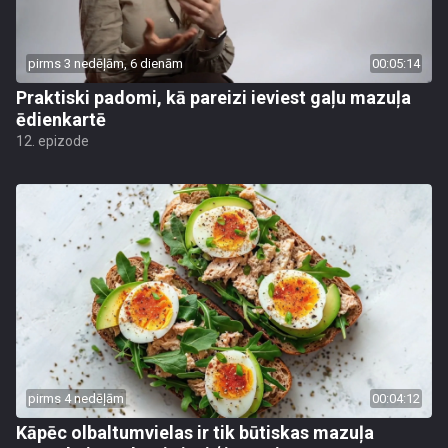
pirms 3 nedēļām, 6 dienām
00:05:14
Praktiski padomi, kā pareizi ieviest gaļu mazuļa
ēdienkartē
12. epizode
pirms 4 nedēļām
00:04:12
Kāpēc olbaltumvielas ir tik būtiskas mazuļa