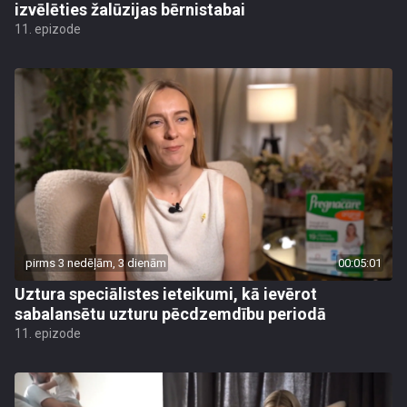
izvēlēties žalūzijas bērnistabai
11. epizode
pirms 3 nedēļām, 3 dienām
00:05:01
Uztura speciālistes ieteikumi, kā ievērot
sabalansētu uzturu pēcdzemdību periodā
11. epizode