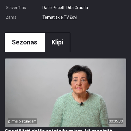
Slavenības
Dace Pecolli, Dita Grauda
Žanrs
Tematiskie TV šovi
Sezonas
Klipi
pirms 6 stundām
00:05:30