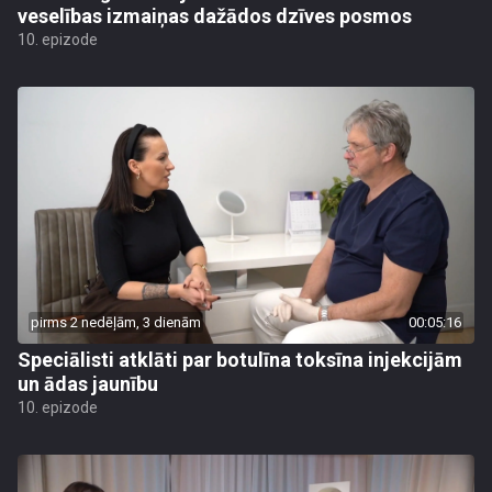
veselības izmaiņas dažādos dzīves posmos
10. epizode
pirms 2 nedēļām, 3 dienām
00:05:16
Speciālisti atklāti par botulīna toksīna injekcijām
un ādas jaunību
10. epizode