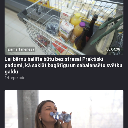
pirms 1 mēneša
00:04:38
Lai bērnu ballīte būtu bez stresa! Praktiski
padomi, kā saklāt bagātīgu un sabalansētu svētku
galdu
14. epizode