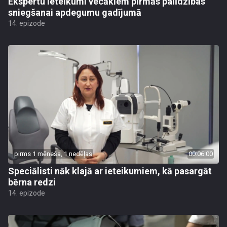
Ekspertu ieteikumi vecākiem pirmās palīdzības
sniegšanai apdegumu gadījumā
14. epizode
pirms 1 mēneša, 1 nedēļas
00:06:00
Speciālisti nāk klajā ar ieteikumiem, kā pasargāt
bērna redzi
14. epizode