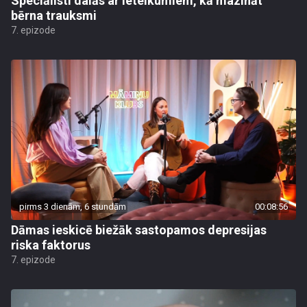
Speciālisti dalās ar ieteikumiem, kā mazināt
bērna trauksmi
7. epizode
pirms 3 dienām, 6 stundām
00:08:56
Dāmas ieskicē biežāk sastopamos depresijas
riska faktorus
7. epizode