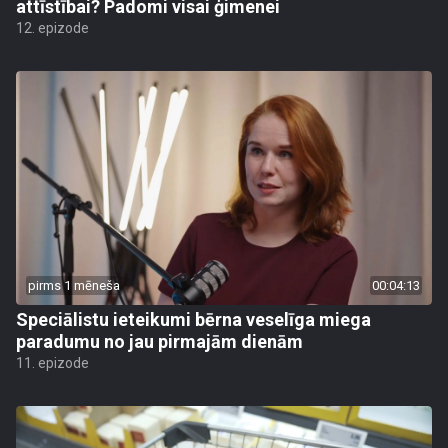
attīstībai? Padomi visai ģimenei
12. epizode
pirms 1 mēneša
00:04:13
Speciālistu ieteikumi bērna veselīga miega
paradumu no jau pirmajām dienām
11. epizode