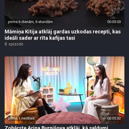
pirms 6 dienām, 6 stundām
00:05:03
Māmiņa Kitija atklāj gardas uzkodas recepti, kas
ideāli sader ar rīta kafijas tasi
8. epizode
pirms 1 nedēļas
00:05:32
Zobārste Arina Burnišova atklāj, kā saldumi