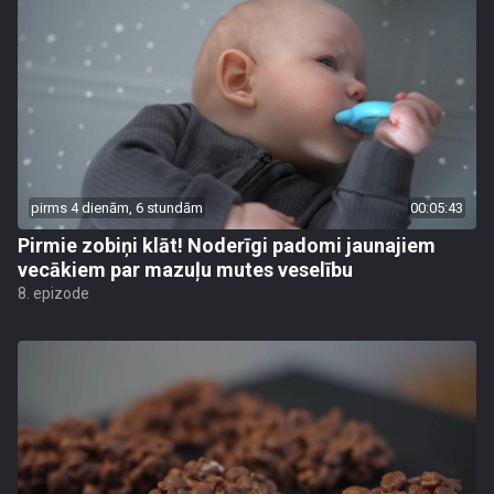
pirms 4 dienām, 6 stundām
00:05:43
Pirmie zobiņi klāt! Noderīgi padomi jaunajiem
vecākiem par mazuļu mutes veselību
8. epizode