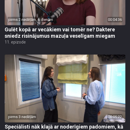
pirms 2 nedēļām, 6 dienām
00:04:36
Gulēt kopā ar vecākiem vai tomēr ne? Daktere
sniedz risinājumus mazuļa veselīgam miegam
11. epizode
pirms 3 nedēļām
00:05:22
Speciālisti nāk klajā ar noderīgiem padomiem, kā