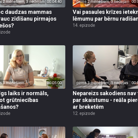
s 2 mēnešiem, 3 nedēļām
00:04:40
pirms 2 mēnešiem, 3 nedēļām
00:
ēc daudzas mammas
Vai pasaules krīzes iete
rauc zīdīšanu pirmajos
lēmumu par bērnu radīša
ešos?
14. epizode
pizode
s 3 mēnešiem
00:05:00
pirms 3 mēnešiem, 1 nedēļas
00:
lgs laiks ir normāls,
Nepareizs sakodiens nav 
ot grūtniecības
par skaistumu - reāla pie
āšanos?
ar breketēm
pizode
12. epizode