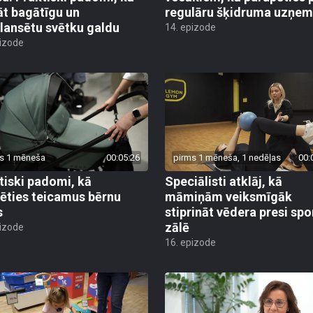
āt bagātīgu un
regulāru šķidruma uzņe
lansētu svētku galdu
14. epizode
pizode
s 1 mēneša
00:05:26
pirms 1 mēneša, 1 nedēļas
00:
tiski padomi, kā
Speciālisti atklāj, kā
lēties teicamus bērnu
māmiņām veiksmīgāk
s
stiprināt vēdera presi spo
zālē
pizode
16. epizode