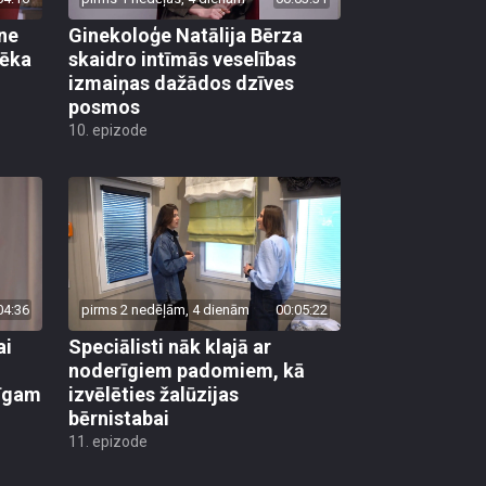
ane
Ginekoloģe Natālija Bērza
vēka
skaidro intīmās veselības
izmaiņas dažādos dzīves
posmos
10. epizode
04:36
pirms 2 nedēļām, 4 dienām
00:05:22
ai
Speciālisti nāk klajā ar
noderīgiem padomiem, kā
līgam
izvēlēties žalūzijas
bērnistabai
11. epizode