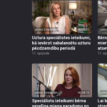
pirms 3 nedēļām
00:05:01
pirm
Uztura speciālistes ieteikumi,
Bērn
kā ievērot sabalansētu uzturu
mier
pēcdzemdību periodā
atse
11. epizode
11. e
pirms 4 nedēļām
00:04:13
pirm
Speciālistu ieteikumi bērna
Lai 
veselīga miega paradumu no
stre