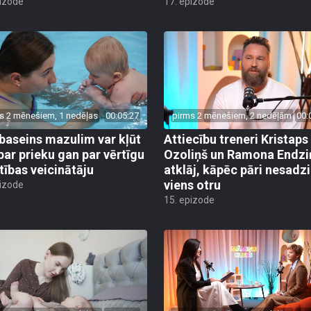
pizode
17. epizode
s 2 mēnešiem, 1 nedēļas
00:05:27
pirms 2 mēnešiem, 2 nedēļām
00:
baseins mazulim var kļūt
Attiecību treneri Kristaps
par prieku gan par vērtīgu
Ozoliņš un Ramona Endzi
stības veicinātāju
atklāj, kāpēc pāri nesadz
viens otru
pizode
15. epizode