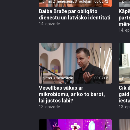
pirms 2 mēnešiem, 3 nedēļām
00:05:42
pirm
Baiba Braže par obligāto
Kāp
dienestu un latvisko identitāti
pārt
mēn
14. epizode
14. e
pirms 3 mēnešiem
00:07:06
pirm
Veselības sākas ar
Cik i
mikrobiomu, ar ko to barot,
gaid
lai justos labi?
iest
13. epizode
13. e