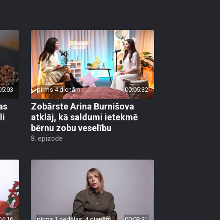
05:03
pirms 4 dienām
00:05:32
as
Zobārste Arina Burnišova
li
atklāj, kā saldumi ietekmē
bērnu zobu veselību
8. epizode
04:16
pirms 1 nedēļas, 4 dienām
00:03:31