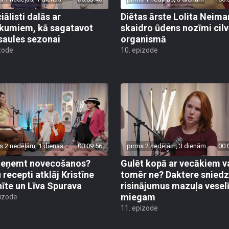
iālisti dalās ar
Diētas ārste Lolita Neim
ikumiem, kā sagatavot
skaidro ūdens nozīmi cil
saules sezonai
organismā
zode
10. epizode
s 2 nedēļām, 1 dienas
00:09:56
pirms 2 nedēļām, 3 dienām
00:
ieņemt novecošanos?
Gulēt kopā ar vecākiem v
 recepti atklāj Kristīne
tomēr ne? Daktere sniedz
nīte un Līva Spurava
risinājumus mazuļa vese
miegam
pizode
11. epizode