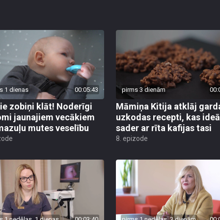
s 1 dienas
00:05:43
pirms 3 dienām
00:
ie zobiņi klāt! Noderīgi
Māmiņa Kitija atklāj gard
mi jaunajiem vecākiem
uzkodas recepti, kas ideā
mazuļu mutes veselību
sader ar rīta kafijas tasi
zode
8. epizode
s 1 nedēļas, 1 dienas
00:03:40
pirms 1 nedēļas, 3 dienām
00: