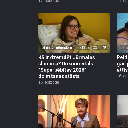
17. epizode
17. e
pirms 2 mēnešiem, 1 nedēļas
00:11:53
pirm
Kā ir dzemdēt Jūrmalas
Peld
slimnīcā? Dokumentāls
gan 
“Superbēbītes 2026”
attī
dzimšanas stāsts
16. e
16. epizode