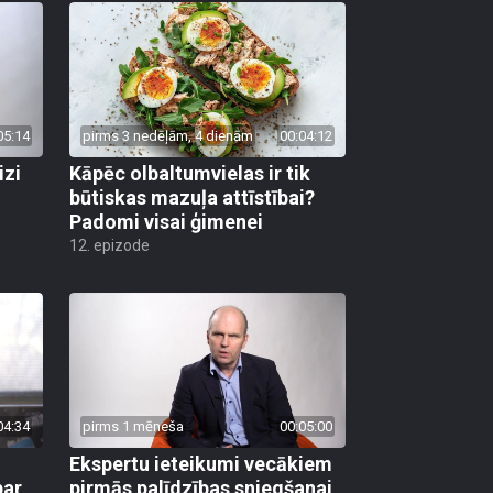
05:14
pirms 3 nedēļām, 4 dienām
00:04:12
izi
Kāpēc olbaltumvielas ir tik
būtiskas mazuļa attīstībai?
Padomi visai ģimenei
12. epizode
04:34
pirms 1 mēneša
00:05:00
Ekspertu ieteikumi vecākiem
par
pirmās palīdzības sniegšanai