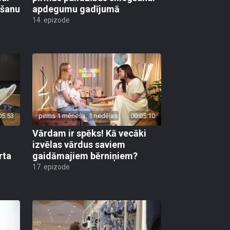
mšanu
apdegumu gadījumā
14. epizode
05:53
pirms 1 mēneša, 1 nedēļas
00:05:10
Vārdam ir spēks! Kā vecāki
izvēlas vārdus saviem
rta
gaidāmajiem bērniņiem?
17. epizode