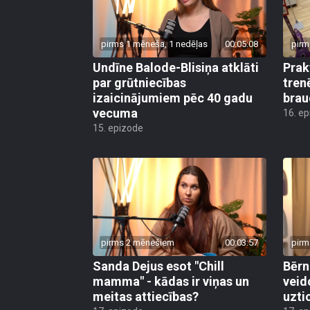
pirms 1 mēneša, 1 nedēļas
00:05:08
pirm
Undīne Balode-Blisiņa atklāti
Prak
par grūtniecības
tren
izaicinājumiem pēc 40 gadu
brau
vecuma
16. e
15. epizode
pirms 2 mēnešiem
00:03:57
pirm
Sanda Dejus esot "Chill
Bērn
mamma" - kādas ir viņas un
veid
meitas attiecības?
uzti