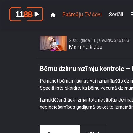
Pašmāju TV šovi
Seriāli
F
Bērnu dz
2026. gada 11. janvāris, S16 E03
Māmiņu klubs
Bērnu dzimumzīmju kontrole – k
Pamanot bērnam jaunas vai izmainījušās dzi
Speciālists skaidro, ka bērnu vecumā dzimumz
Izmeklēšanā tiek izmantota nesāpīga dermato
nepieciešamības gadījumā sekot to izmaiņā