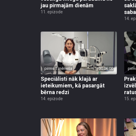
jau pirmajām dienām
sakl
saba
11. epizode
14. e
pirms 1 mēneša
00:06:00
pirm
Speciālisti nāk klajā ar
Prak
ieteikumiem, kā pasargāt
izvē
bērna redzi
ratu
14. epizode
15. e