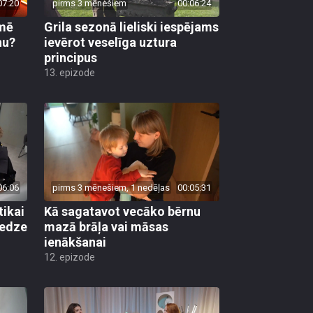
07:20
pirms 3 mēnešiem
00:06:24
kmē
Grila sezonā lieliski iespējams
nu?
ievērot veselīga uztura
principus
13. epizode
06:06
pirms 3 mēnešiem, 1 nedēļas
00:05:31
tikai
Kā sagatavot vecāko bērnu
redze
mazā brāļa vai māsas
ienākšanai
12. epizode