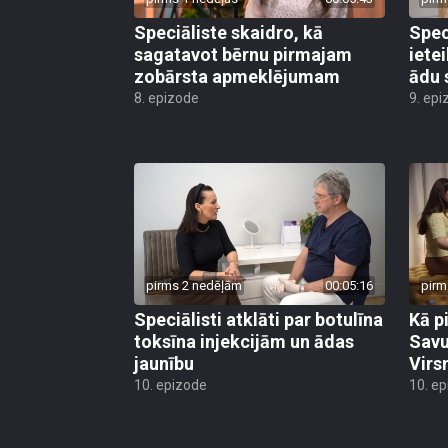
Speciāliste skaidro, kā
Spec
sagatavot bērnu pirmajam
iete
zobārsta apmeklējumam
ādu 
8. epizode
9. epi
pirms 2 nedēļām
00:05:16
pirm
Speciālisti atklāti par botulīna
Kā p
toksīna injekcijām un ādas
Savu
jaunību
Virs
10. epizode
10. e