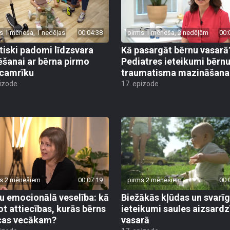
s 1 mēneša, 1 nedēļas
00:04:38
pirms 1 mēneša, 2 nedēļām
00:
tiski padomi līdzsvara
Kā pasargāt bērnu vasarā
ēšanai ar bērna pirmo
Pediatres ieteikumi bērn
camrīku
traumatisma mazināšana
pizode
17. epizode
s 2 mēnešiem
00:07:19
pirms 2 mēnešiem
00:
u emocionālā veselība: kā
Biežākās kļūdas un svarī
ot attiecības, kurās bērns
ieteikumi saules aizsardz
cas vecākam?
vasarā