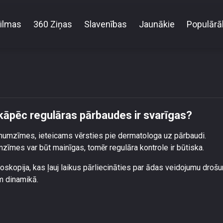
ilmas
360 Ziņas
Slavenības
Jaunākie
Populārā
imumzīmju kontrole – kāpēc regulāras pārbaudes ir 
āpēc regulāras pārbaudes ir svarīgas?
mumzīmes, ieteicams vērsties pie dermatologa uz pārbaudi.
īmes var būt mainīgas, tomēr regulāra kontrole ir būtiska.
skopija, kas ļauj laikus pārliecināties par ādas veidojumu droš
m dinamikā.