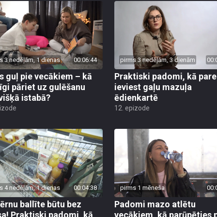
s 3 nedēļām, 1 dienas
00:06:44
pirms 3 nedēļām, 3 dienām
00:
s guļ pie vecākiem – kā
Praktiski padomi, kā pare
īgi pāriet uz gulēšanu
ieviest gaļu mazuļa
višķā istabā?
ēdienkartē
pizode
12. epizode
s 4 nedēļām, 1 dienas
00:04:38
pirms 1 mēneša
00:
bērnu ballīte būtu bez
Padomi mazo atlētu
sa! Praktiski padomi, kā
vecākiem, kā parūpēties 