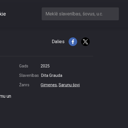
kie
Meklē slavenības, šovus, u.c.
svarīgas?
Dalies
Gads
2025
Slavenības
Dita Grauda
Žanrs
Ģimenes
,
Sarunu šovi
umu un