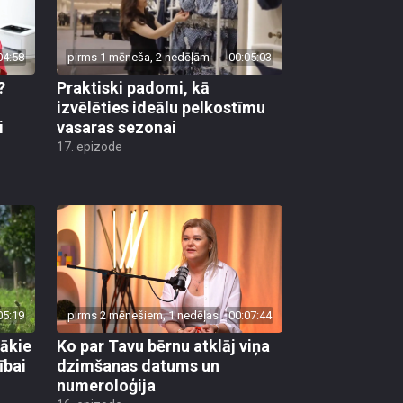
04:58
pirms 1 mēneša, 2 nedēļām
00:05:03
?
Praktiski padomi, kā
u
izvēlēties ideālu pelkostīmu
i
vasaras sezonai
17. epizode
05:19
pirms 2 mēnešiem, 1 nedēļas
00:07:44
gākie
Ko par Tavu bērnu atklāj viņa
ībai
dzimšanas datums un
numeroloģija