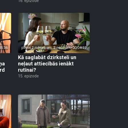
16. epizode
05:36
pirms 2 mēnešiem, 2 nedēļām
00:04:19
Kā saglabāt dzirksteli un
ņa
neļaut attiecībās ienākt
ird
rutīnai?
15. epizode