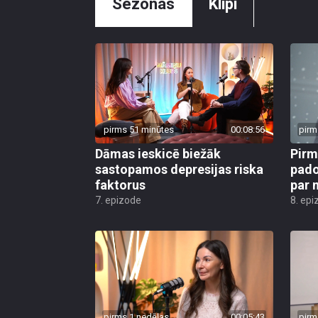
Sezonas
Klipi
pirms 51 minūtes
00:08:56
pirm
Dāmas ieskicē biežāk
Pirm
sastopamos depresijas riska
pado
faktorus
par 
7. epizode
8. epi
pirms 1 nedēļas
00:05:43
pirm