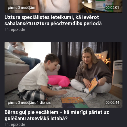
pirms 3 nedēļām
00:05:01
Uztura speciālistes ieteikumi, kā ievērot
sabalansētu uzturu pēcdzemdību periodā
11. epizode
pirms 3 nedēļām, 1 dienas
00:06:44
Bērns guļ pie vecākiem – kā mierīgi pāriet uz
gulēšanu atsevišķā istabā?
11. epizode