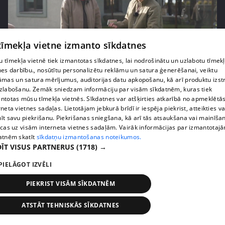
 tīmekļa vietne izmanto sīkdatnes
 tīmekļa vietnē tiek izmantotas sīkdatnes, lai nodrošinātu un uzlabotu tīmek
pirms 3 mēnešiem
00:06:24
nes darbību., nosūtītu personalizētu reklāmu un satura ģenerēšanai, veiktu
āmas un satura mērījumus, auditorijas datu apkopošanu, kā arī produktu izst
Grila sezonā lieliski iespējams ievērot veselīga
zlabošanu. Zemāk sniedzam informāciju par visām sīkdatnēm, kuras tiek
uztura principus
ntotas mūsu tīmekļa vietnēs. Sīkdatnes var atšķirties atkarībā no apmeklētā
13. epizode
rneta vietnes sadaļas. Lietotājam jebkurā brīdī ir iespēja piekrist, atteikties va
īt savu piekrišanu. Piekrišanas sniegšana, kā arī tās atsaukšana vai mainīša
ecas uz visām interneta vietnes sadaļām. Vairāk informācijas par izmantotaj
atnēm skatīt
sīkdatņu izmantošanas noteikumos.
ĪT VISUS PARTNERUS
(1718) →
PIELĀGOT IZVĒLI
PIEKRIST VISĀM SĪKDATNĒM
ATSTĀT TEHNISKĀS SĪKDATNES