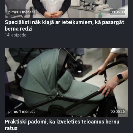
pirms 1 mēneša
00:06:00
Speciālisti nāk klajā ar ieteikumiem, kā pasargāt
bērna redzi
14. epizode
pirms 1 mēneša
00:05:26
Praktiski padomi, kā izvēlēties teicamus bērnu
ratus