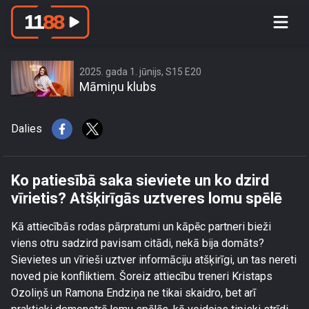
Ko patiesībā saka sieviete un ko dzird
vīrietis? Atšķirīgās uztveres lomu
spēlē
2025. gada 1. jūnijs, S15 E20
Māmiņu klubs
Dalies
Ko patiesībā saka sieviete un ko dzird
vīrietis? Atšķirīgās uztveres lomu spēlē
Kā attiecībās rodas pārpratumi un kāpēc partneri bieži
viens otru sadzird pavisam citādi, nekā bija domāts?
Sievietes un vīrieši uztver informāciju atšķirīgi, un tas nereti
noved pie konfliktiem. Šoreiz attiecību treneri Kristaps
Ozoliņš un Ramona Endziņa ne tikai skaidro, bet arī