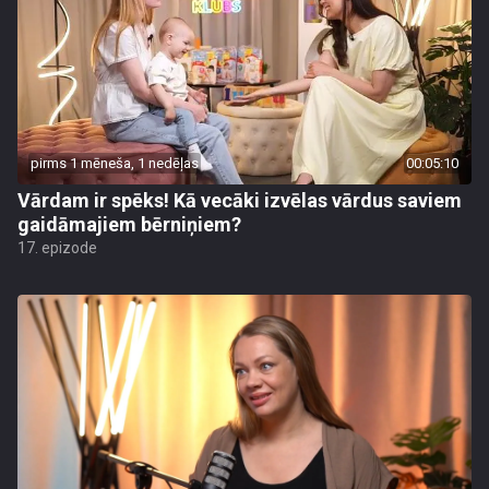
pirms 1 mēneša, 1 nedēļas
00:05:10
Vārdam ir spēks! Kā vecāki izvēlas vārdus saviem
gaidāmajiem bērniņiem?
17. epizode