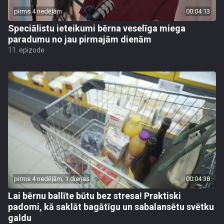
pirms 4 nedēļām
00:04:13
Speciālistu ieteikumi bērna veselīga miega
paradumu no jau pirmajām dienām
11. epizode
pirms 4 nedēļām, 1 dienas
00:04:38
Lai bērnu ballīte būtu bez stresa! Praktiski
padomi, kā saklāt bagātīgu un sabalansētu svētku
galdu