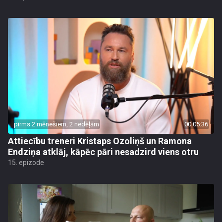
pirms 2 mēnešiem, 2 nedēļām
00:05:36
Attiecību treneri Kristaps Ozoliņš un Ramona
Endziņa atklāj, kāpēc pāri nesadzird viens otru
15. epizode