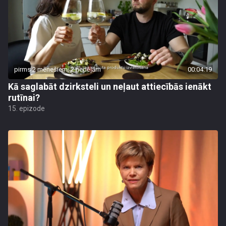
pirms 2 mēnešiem, 2 nedēļām
00:04:19
Kā saglabāt dzirksteli un neļaut attiecībās ienākt
rutīnai?
15. epizode