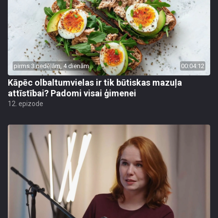
pirms 3 nedēļām, 4 dienām
00:04:12
Kāpēc olbaltumvielas ir tik būtiskas mazuļa
attīstībai? Padomi visai ģimenei
12. epizode