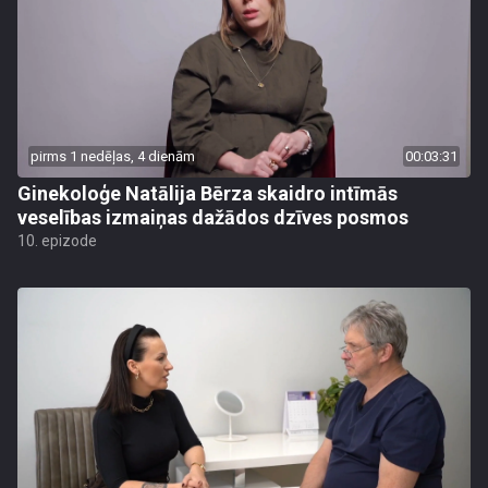
pirms 1 nedēļas, 4 dienām
00:03:31
Ginekoloģe Natālija Bērza skaidro intīmās
veselības izmaiņas dažādos dzīves posmos
10. epizode