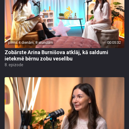
pirms 4 dienām, 8 stundām
00:05:32
Zobārste Arina Burnišova atklāj, kā saldumi
ietekmē bērnu zobu veselību
8. epizode