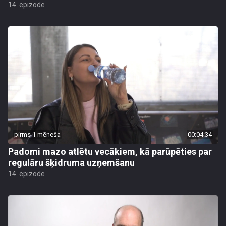
14. epizode
pirms 1 mēneša
00:04:34
Padomi mazo atlētu vecākiem, kā parūpēties par
regulāru šķidruma uzņemšanu
14. epizode