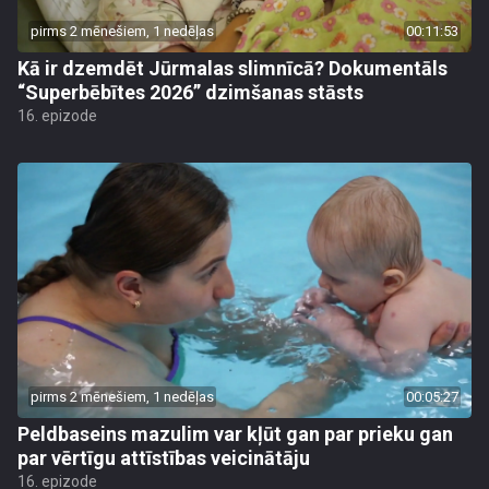
pirms 2 mēnešiem, 1 nedēļas
00:11:53
Kā ir dzemdēt Jūrmalas slimnīcā? Dokumentāls
“Superbēbītes 2026” dzimšanas stāsts
16. epizode
pirms 2 mēnešiem, 1 nedēļas
00:05:27
Peldbaseins mazulim var kļūt gan par prieku gan
par vērtīgu attīstības veicinātāju
16. epizode