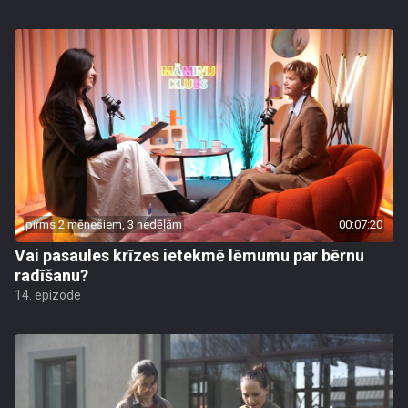
pirms 2 mēnešiem, 3 nedēļām
00:07:20
Vai pasaules krīzes ietekmē lēmumu par bērnu
radīšanu?
14. epizode