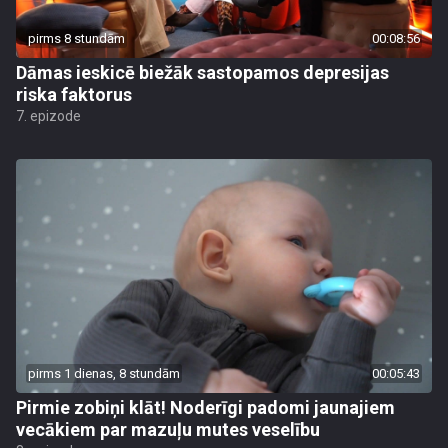
pirms 8 stundām
00:08:56
Dāmas ieskicē biežāk sastopamos depresijas
riska faktorus
7. epizode
pirms 1 dienas, 8 stundām
00:05:43
Pirmie zobiņi klāt! Noderīgi padomi jaunajiem
vecākiem par mazuļu mutes veselību