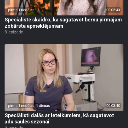
pirms 1 nedēļas
00:05:43
Speciāliste skaidro, kā sagatavot bērnu pirmajam
zobārsta apmeklējumam
8. epizode
pirms 1 nedēļas, 1 dienas
00:03:40
Speciālisti dalās ar ieteikumiem, kā sagatavot
ādu saules sezonai
9. epizode