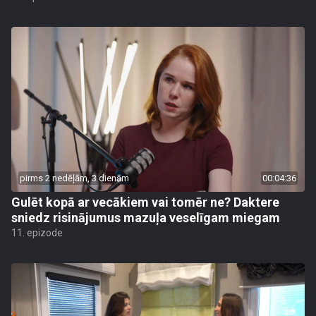
pirms 2 nedēļām, 3 dienām
00:04:36
Gulēt kopā ar vecākiem vai tomēr ne? Daktere
sniedz risinājumus mazuļa veselīgam miegam
11. epizode