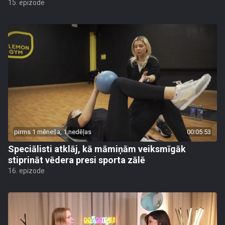
15. epizode
pirms 1 mēneša, 1 nedēļas
00:05:53
Speciālisti atklāj, kā māmiņām veiksmīgāk
stiprināt vēdera presi sporta zālē
16. epizode