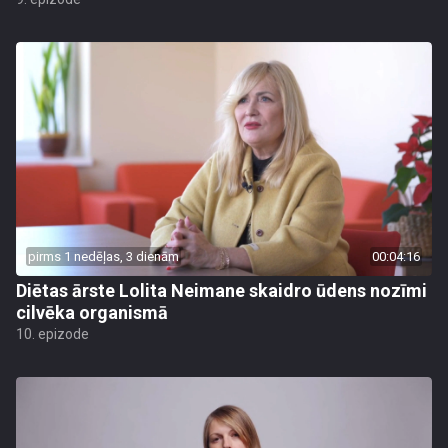
pirms 1 nedēļas, 3 dienām
00:04:16
Diētas ārste Lolita Neimane skaidro ūdens nozīmi
cilvēka organismā
10. epizode