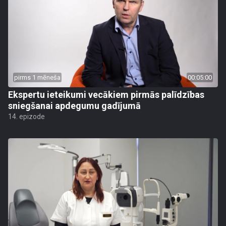
pirms 1 mēneša
00:05:00
Ekspertu ieteikumi vecākiem pirmās palīdzības
sniegšanai apdegumu gadījumā
14. epizode