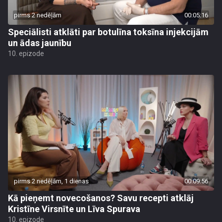
pirms 2 nedēļām
00:05:16
Speciālisti atklāti par botulīna toksīna injekcijām
un ādas jaunību
10. epizode
pirms 2 nedēļām, 1 dienas
00:09:56
Kā pieņemt novecošanos? Savu recepti atklāj
Kristīne Virsnīte un Līva Spurava
10. epizode