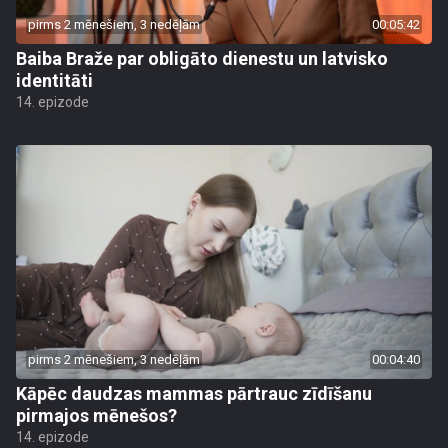
pirms 2 mēnešiem, 3 nedēļām
00:05:42
Baiba Braže par obligāto dienestu un latvisko
identitāti
14. epizode
pirms 2 mēnešiem, 3 nedēļām
00:04:40
Kāpēc daudzas mammas pārtrauc zīdīšanu
pirmajos mēnešos?
14. epizode