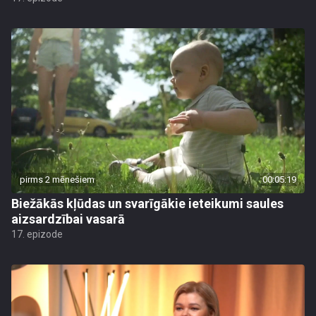
pirms 2 mēnešiem
00:05:19
Biežākās kļūdas un svarīgākie ieteikumi saules
aizsardzībai vasarā
17. epizode