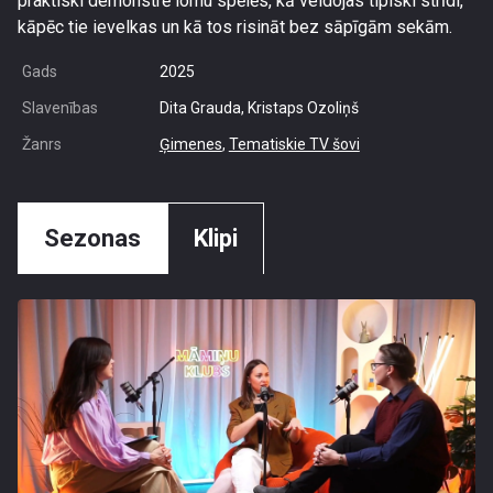
praktiski demonstrē lomu spēlēs, kā veidojas tipiski strīdi,
kāpēc tie ievelkas un kā tos risināt bez sāpīgām sekām.
Gads
2025
Slavenības
Dita Grauda, Kristaps Ozoliņš
Žanrs
Ģimenes
,
Tematiskie TV šovi
Sezonas
Klipi