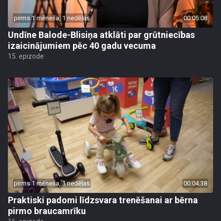
pirms 1 mēneša, 1 nedēļas
00:05:08
Undīne Balode-Blisiņa atklāti par grūtniecības
izaicinājumiem pēc 40 gadu vecuma
15. epizode
pirms 1 mēneša, 1 nedēļas
00:04:38
Praktiski padomi līdzsvara trenēšanai ar bērna
pirmo braucamrīku