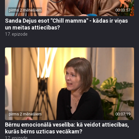
pirms 2 mēnešiem
00:03:57
Sanda Dejus esot "Chill mamma" - kādas ir viņas
un meitas attiecības?
17. epizode
pirms 2 mēnešiem
00:07:19
Bērnu emocionālā veselība: kā veidot attiecības,
kurās bērns uzticas vecākam?
17. epizode