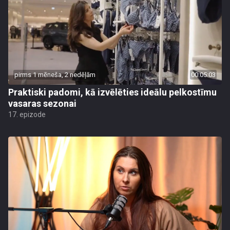
pirms 1 mēneša, 2 nedēļām
00:05:03
Praktiski padomi, kā izvēlēties ideālu pelkostīmu
vasaras sezonai
17. epizode