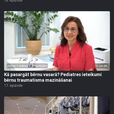
16. epizode
pirms 1 mēneša, 2 nedēļām
00:04:58
Kā pasargāt bērnu vasarā? Pediatres ieteikumi
bērnu traumatisma mazināšanai
17. epizode