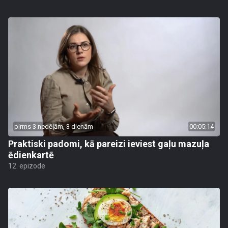
pirms 3 nedēļām, 3 dienām
00:05:14
Praktiski padomi, kā pareizi ieviest gaļu mazuļa
ēdienkartē
12. epizode