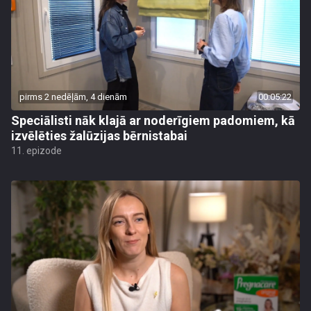
pirms 2 nedēļām, 4 dienām
00:05:22
Speciālisti nāk klajā ar noderīgiem padomiem, kā
izvēlēties žalūzijas bērnistabai
11. epizode