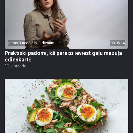
pirms 3 nedēļām, 3 dienām
00:05:14
Praktiski padomi, kā pareizi ieviest gaļu mazuļa
ēdienkartē
12. epizode