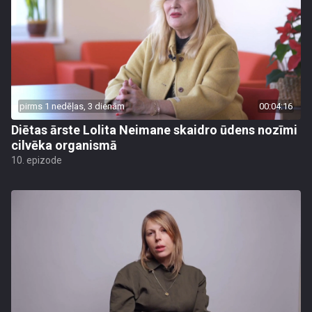
pirms 1 nedēļas, 3 dienām
00:04:16
Diētas ārste Lolita Neimane skaidro ūdens nozīmi
cilvēka organismā
10. epizode