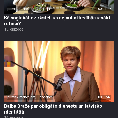
pirms 2 mēnešiem, 2 nedēļām
00:04:19
Kā saglabāt dzirksteli un neļaut attiecībās ienākt
rutīnai?
15. epizode
pirms 2 mēnešiem, 3 nedēļām
00:05:42
Baiba Braže par obligāto dienestu un latvisko
identitāti
14. epizode