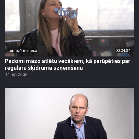
pirms 1 mēneša
00:04:34
Padomi mazo atlētu vecākiem, kā parūpēties par
regulāru šķidruma uzņemšanu
14. epizode