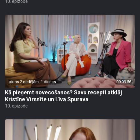
10. epizode
pirms 2 nedēļām, 1 dienas
00:09:56
Kā pieņemt novecošanos? Savu recepti atklāj
Kristīne Virsnīte un Līva Spurava
10. epizode