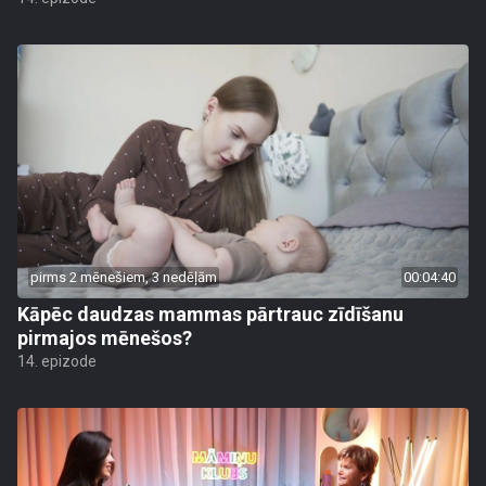
pirms 2 mēnešiem, 3 nedēļām
00:04:40
Kāpēc daudzas mammas pārtrauc zīdīšanu
pirmajos mēnešos?
14. epizode