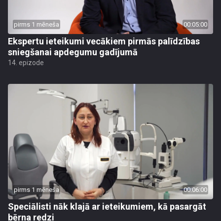
pirms 1 mēneša
00:05:00
Ekspertu ieteikumi vecākiem pirmās palīdzības
sniegšanai apdegumu gadījumā
14. epizode
pirms 1 mēneša
00:06:00
Speciālisti nāk klajā ar ieteikumiem, kā pasargāt
bērna redzi