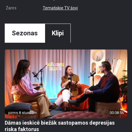
Žanrs
Tematiskie TV šovi
Sezonas
Klipi
pirms 8 stundām
00:08:56
Dāmas ieskicē biežāk sastopamos depresijas
riska faktorus