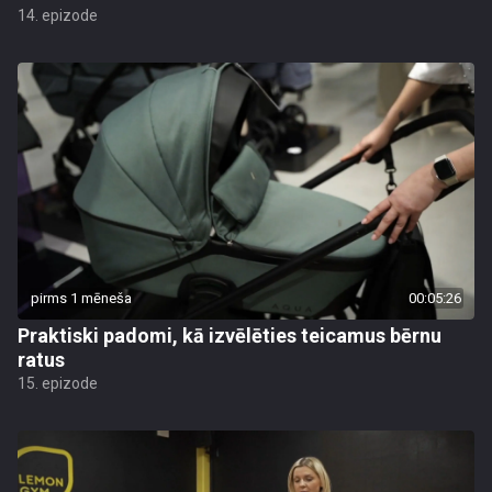
14. epizode
pirms 1 mēneša
00:05:26
Praktiski padomi, kā izvēlēties teicamus bērnu
ratus
15. epizode