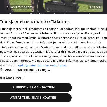
pirms 3 mēnešiem
00:06:24
Grila sezonā lieliski iespējams ievērot veselīga
uztura principus
 tīmekļa vietne izmanto sīkdatnes
13. epizode
 tīmekļa vietnē tiek izmantotas sīkdatnes, lai nodrošinātu un uzlabotu tīmek
nes darbību., nosūtītu personalizētu reklāmu un satura ģenerēšanai, veiktu
āmas un satura mērījumus, auditorijas datu apkopošanu, kā arī produktu izst
zlabošanu. Zemāk sniedzam informāciju par visām sīkdatnēm, kuras tiek
ntotas mūsu tīmekļa vietnēs. Sīkdatnes var atšķirties atkarībā no apmeklētā
rneta vietnes sadaļas. Lietotājam jebkurā brīdī ir iespēja piekrist, atteikties va
īt savu piekrišanu. Piekrišanas sniegšana, kā arī tās atsaukšana vai mainīša
ecas uz visām interneta vietnes sadaļām. Vairāk informācijas par izmantotaj
atnēm skatīt
sīkdatņu izmantošanas noteikumos.
ĪT VISUS PARTNERUS
(1718) →
PIELĀGOT IZVĒLI
pirms 3 mēnešiem
PIEKRIST VISĀM SĪKDATNĒM
00:07:06
Veselības sākas ar mikrobiomu, ar ko to barot, lai
ATSTĀT TEHNISKĀS SĪKDATNES
justos labi?
13. epizode