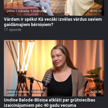
pirms 1 mēneša, 1 nedēļas
00:05:10
Vārdam ir spēks! Kā vecāki izvēlas vārdus saviem
gaidāmajiem bērniņiem?
17. epizode
pirms 1 mēneša, 1 nedēļas
00:05:08
Undīne Balode-Blisiņa atklāti par grūtniecības
izaicinājumiem pēc 40 gadu vecuma