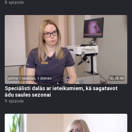
8. epizode
pirms 1 nedēļas, 1 dienas
00:03:40
Speciālisti dalās ar ieteikumiem, kā sagatavot
ādu saules sezonai
9. epizode