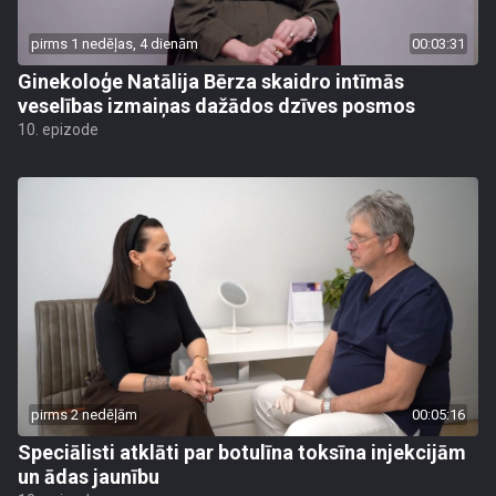
pirms 1 nedēļas, 4 dienām
00:03:31
Ginekoloģe Natālija Bērza skaidro intīmās
veselības izmaiņas dažādos dzīves posmos
10. epizode
pirms 2 nedēļām
00:05:16
Speciālisti atklāti par botulīna toksīna injekcijām
un ādas jaunību