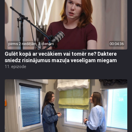
pirms 2 nedēļām, 3 dienām
00:04:36
Gulēt kopā ar vecākiem vai tomēr ne? Daktere
sniedz risinājumus mazuļa veselīgam miegam
11. epizode