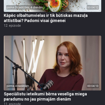
pirms 3 nedēļām, 4 dienām
00:04:12
Kāpēc olbaltumvielas ir tik būtiskas mazuļa
attīstībai? Padomi visai ģimenei
12. epizode
pirms 4 nedēļām
00:04:13
Speciālistu ieteikumi bērna veselīga miega
paradumu no jau pirmajām dienām
11. epizode