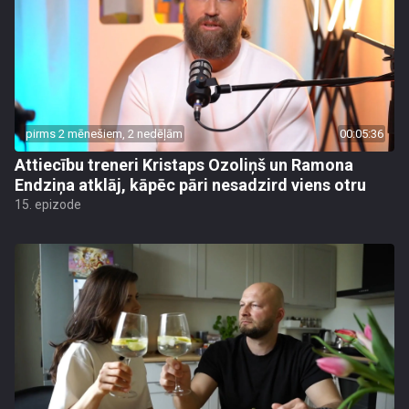
pirms 2 mēnešiem, 2 nedēļām
00:05:36
Attiecību treneri Kristaps Ozoliņš un Ramona
Endziņa atklāj, kāpēc pāri nesadzird viens otru
15. epizode