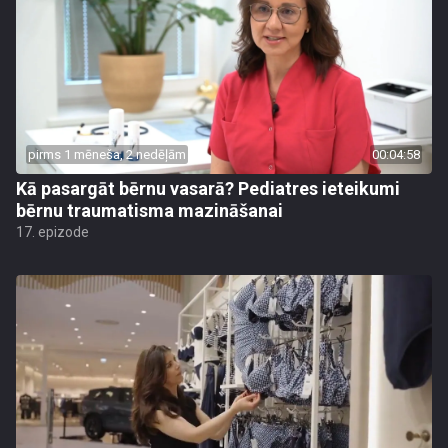
pirms 1 mēneša, 2 nedēļām
00:04:58
Kā pasargāt bērnu vasarā? Pediatres ieteikumi
bērnu traumatisma mazināšanai
17. epizode