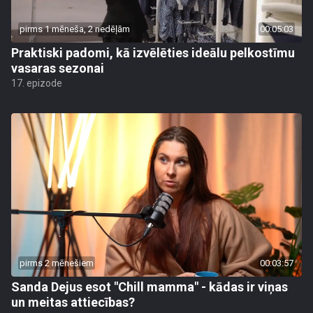
pirms 1 mēneša, 2 nedēļām
00:05:03
Praktiski padomi, kā izvēlēties ideālu pelkostīmu
vasaras sezonai
17. epizode
pirms 2 mēnešiem
00:03:57
Sanda Dejus esot "Chill mamma" - kādas ir viņas
un meitas attiecības?