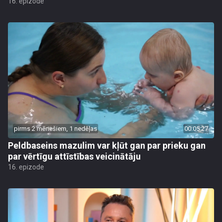
16. epizode
pirms 2 mēnešiem, 1 nedēļas
00:05:27
Peldbaseins mazulim var kļūt gan par prieku gan
par vērtīgu attīstības veicinātāju
16. epizode