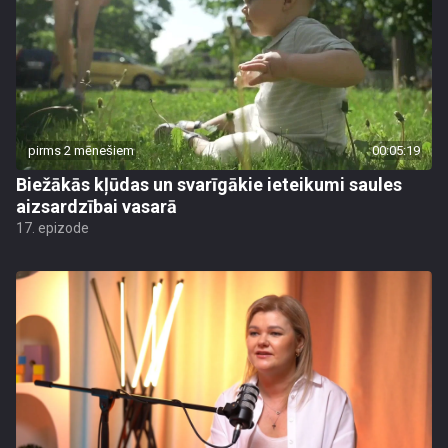
pirms 2 mēnešiem
00:05:19
Biežākās kļūdas un svarīgākie ieteikumi saules
aizsardzībai vasarā
17. epizode