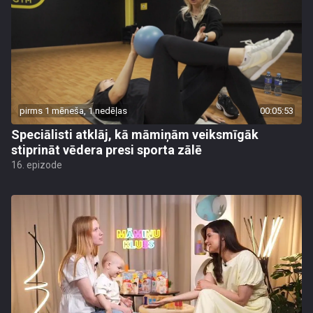
pirms 1 mēneša, 1 nedēļas
00:05:53
Speciālisti atklāj, kā māmiņām veiksmīgāk
stiprināt vēdera presi sporta zālē
16. epizode