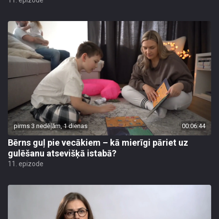
11. epizode
pirms 3 nedēļām, 1 dienas
00:06:44
Bērns guļ pie vecākiem – kā mierīgi pāriet uz
gulēšanu atsevišķā istabā?
11. epizode