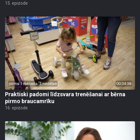
15. epizode
pirms 1 mēneša, 1 nedēļas
00:04:38
Praktiski padomi līdzsvara trenēšanai ar bērna
pirmo braucamrīku
16. epizode