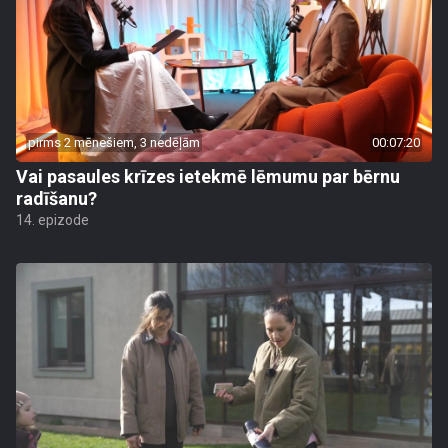
pirms 2 mēnešiem, 3 nedēļām
00:07:20
Vai pasaules krīzes ietekmē lēmumu par bērnu
radīšanu?
14. epizode