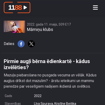
Pirmie augļi bērna ēdienkartē - kādus
izvēlēties?
2022. gada 11. maijs, S09 E17
Māmiņu klubs
Dalies
Pirmie augļi bērna ēdienkartē - kādus
izvēlēties?
Mazuļa piebarošana no pusgada vecuma un vēlāk. Kādus
augļus drīkst dot mazulim? - ārstu ieteikumi un mammu
pieredze par veselīgiem našķiem ikdienā un svētkos.
Gads
2022
Slavenības
Līva Spurava, Kristīne Beitika