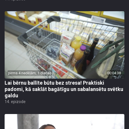
pirms 4 nedēļām, 1 dienas
00:04:38
Lai bērnu ballīte būtu bez stresa! Praktiski
padomi, kā saklāt bagātīgu un sabalansētu svētku
galdu
14. epizode