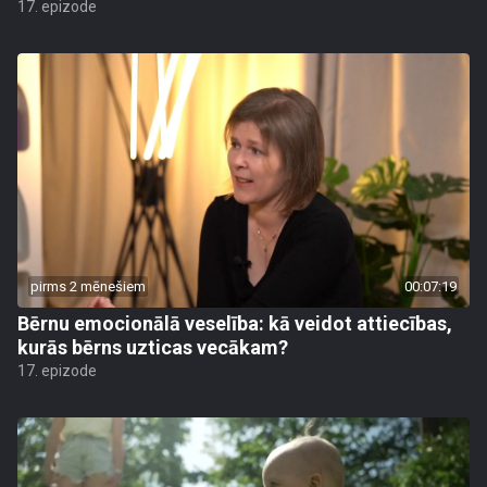
17. epizode
pirms 2 mēnešiem
00:07:19
Bērnu emocionālā veselība: kā veidot attiecības,
kurās bērns uzticas vecākam?
17. epizode