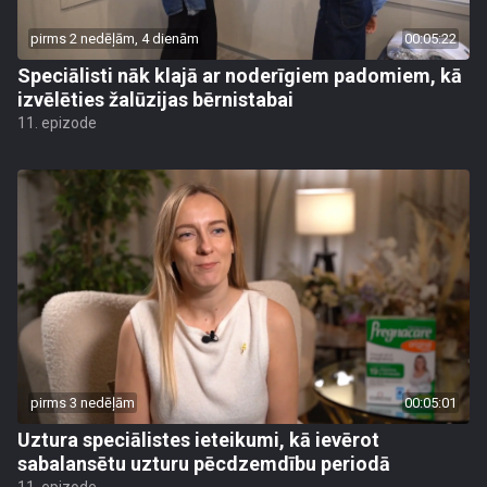
pirms 2 nedēļām, 4 dienām
00:05:22
Speciālisti nāk klajā ar noderīgiem padomiem, kā
izvēlēties žalūzijas bērnistabai
11. epizode
pirms 3 nedēļām
00:05:01
Uztura speciālistes ieteikumi, kā ievērot
sabalansētu uzturu pēcdzemdību periodā