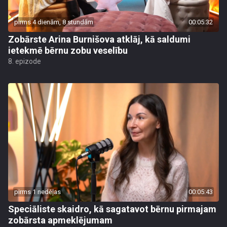
pirms 4 dienām, 8 stundām
00:05:32
Zobārste Arina Burnišova atklāj, kā saldumi
ietekmē bērnu zobu veselību
8. epizode
pirms 1 nedēļas
00:05:43
Speciāliste skaidro, kā sagatavot bērnu pirmajam
zobārsta apmeklējumam