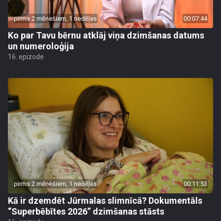
pirms 2 mēnešiem, 1 nedēļas
00:07:44
Ko par Tavu bērnu atklāj viņa dzimšanas datums
un numeroloģija
16. epizode
pirms 2 mēnešiem, 1 nedēļas
00:11:53
Kā ir dzemdēt Jūrmalas slimnīcā? Dokumentāls
“Superbēbītes 2026” dzimšanas stāsts