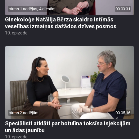
pirms 1 nedēļas, 4 dienām
00:03:31
Ginekoloģe Natālija Bērza skaidro intīmās
veselības izmaiņas dažādos dzīves posmos
10. epizode
pirms 2 nedēļām
00:05:16
Speciālisti atklāti par botulīna toksīna injekcijām
un ādas jaunību
10. epizode