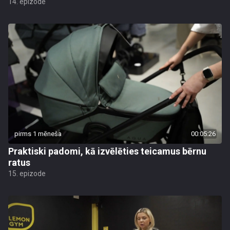
14. epizode
pirms 1 mēneša
00:05:26
Praktiski padomi, kā izvēlēties teicamus bērnu
ratus
15. epizode