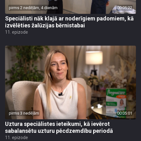
pirms 2 nedēļām, 4 dienām
00:05:22
Speciālisti nāk klajā ar noderīgiem padomiem, kā
izvēlēties žalūzijas bērnistabai
11. epizode
pirms 3 nedēļām
00:05:01
Uztura speciālistes ieteikumi, kā ievērot
sabalansētu uzturu pēcdzemdību periodā
11. epizode