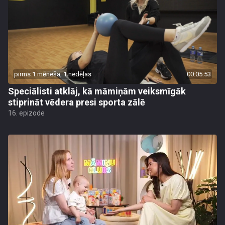
pirms 1 mēneša, 1 nedēļas
00:05:53
Speciālisti atklāj, kā māmiņām veiksmīgāk
stiprināt vēdera presi sporta zālē
16. epizode