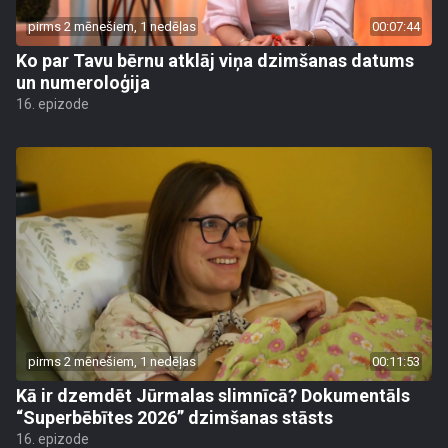
pirms 2 mēnešiem, 1 nedēļas
00:07:44
Ko par Tavu bērnu atklāj viņa dzimšanas datums
un numeroloģija
16. epizode
pirms 2 mēnešiem, 1 nedēļas
00:11:53
Kā ir dzemdēt Jūrmalas slimnīcā? Dokumentāls
“Superbēbītes 2026” dzimšanas stāsts
16. epizode