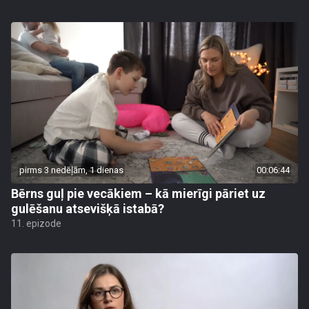
pirms 3 nedēļām, 1 dienas
00:06:44
Bērns guļ pie vecākiem – kā mierīgi pāriet uz
gulēšanu atsevišķā istabā?
11. epizode