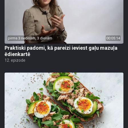
pirms 3 nedēļām, 3 dienām
00:05:14
Praktiski padomi, kā pareizi ieviest gaļu mazuļa
ēdienkartē
12. epizode