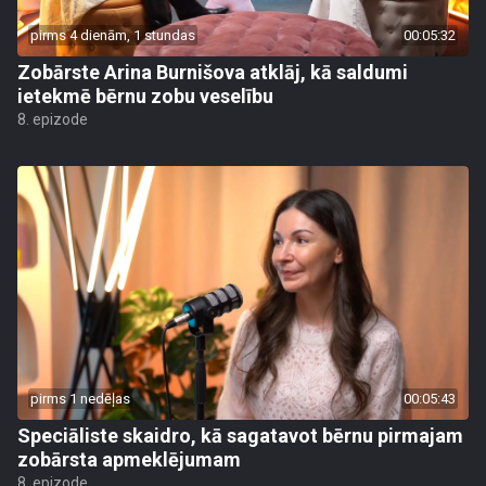
pirms 4 dienām, 1 stundas
00:05:32
Zobārste Arina Burnišova atklāj, kā saldumi
ietekmē bērnu zobu veselību
8. epizode
pirms 1 nedēļas
00:05:43
Speciāliste skaidro, kā sagatavot bērnu pirmajam
zobārsta apmeklējumam
8. epizode