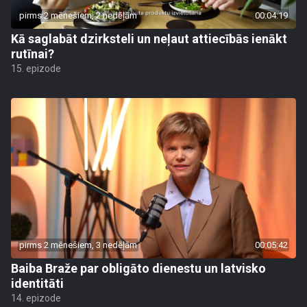
pirms 2 mēnešiem, 2 nedēļām
00:04:19
Kā saglabāt dzirksteli un neļaut attiecībās ienākt
rutīnai?
15. epizode
pirms 2 mēnešiem, 3 nedēļām
00:05:42
Baiba Braže par obligāto dienestu un latvisko
identitāti
14. epizode