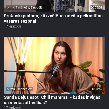
pirms 1 mēneša, 2 nedēļām
00:05:03
Praktiski padomi, kā izvēlēties ideālu pelkostīmu
vasaras sezonai
17. epizode
pirms 2 mēnešiem
00:03:57
Sanda Dejus esot "Chill mamma" - kādas ir viņas
un meitas attiecības?
17. epizode