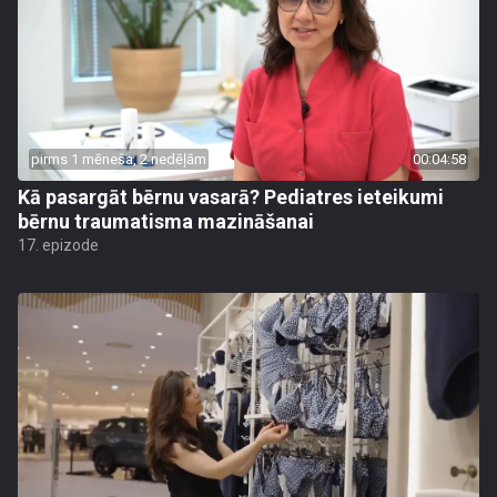
pirms 1 mēneša, 2 nedēļām
00:04:58
Kā pasargāt bērnu vasarā? Pediatres ieteikumi
bērnu traumatisma mazināšanai
17. epizode