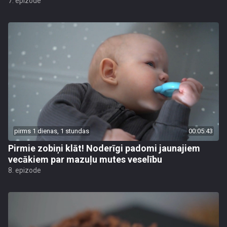
7. epizode
pirms 1 dienas, 1 stundas
00:05:43
Pirmie zobiņi klāt! Noderīgi padomi jaunajiem
vecākiem par mazuļu mutes veselību
8. epizode