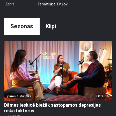
Žanrs
Tematiskie TV šovi
Sezonas
Klipi
pirms 1 stundas
00:08:56
Dāmas ieskicē biežāk sastopamos depresijas
riska faktorus