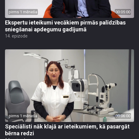
pirms 1 mēneša
00:05:00
Ekspertu ieteikumi vecākiem pirmās palīdzības
sniegšanai apdegumu gadījumā
14. epizode
pirms 1 mēneša
00:06:00
Speciālisti nāk klajā ar ieteikumiem, kā pasargāt
bērna redzi