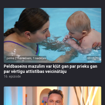
pirms 2 mēnešiem, 1 nedēļas
00:05:27
Peldbaseins mazulim var kļūt gan par prieku gan
par vērtīgu attīstības veicinātāju
16. epizode