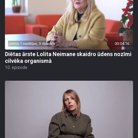
pirms 1 nedēļas, 3 dienām
00:04:16
Diētas ārste Lolita Neimane skaidro ūdens nozīmi
cilvēka organismā
10. epizode