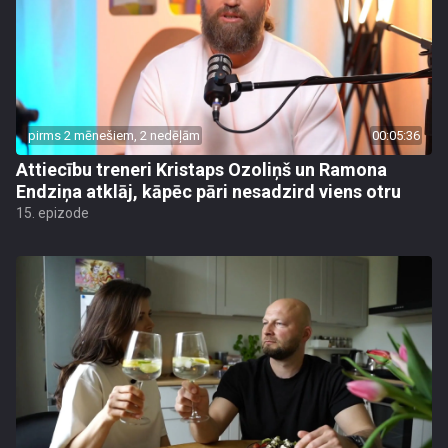
pirms 2 mēnešiem, 2 nedēļām
00:05:36
Attiecību treneri Kristaps Ozoliņš un Ramona
Endziņa atklāj, kāpēc pāri nesadzird viens otru
15. epizode