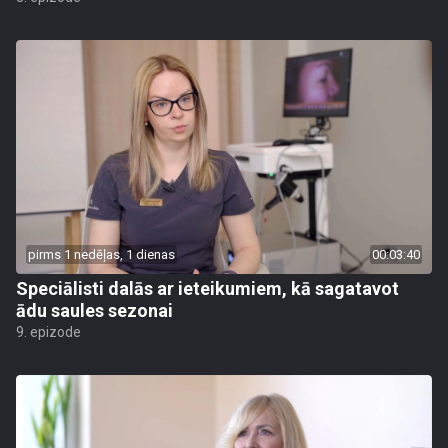
pirms 1 nedēļas, 1 dienas
00:03:40
Speciālisti dalās ar ieteikumiem, kā sagatavot
ādu saules sezonai
9. epizode