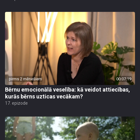
pirms 2 mēnešiem
00:07:19
Bērnu emocionālā veselība: kā veidot attiecības,
kurās bērns uzticas vecākam?
17. epizode