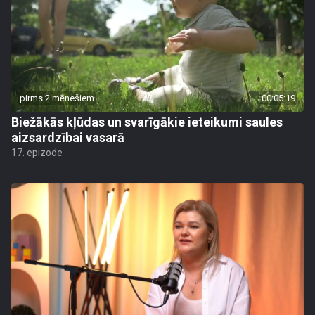
pirms 2 mēnešiem
00:05:19
Biežākās kļūdas un svarīgākie ieteikumi saules
aizsardzībai vasarā
17. epizode