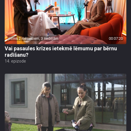
pirms 2 mēnešiem, 3 nedēļām
00:07:20
Vai pasaules krīzes ietekmē lēmumu par bērnu
radīšanu?
14. epizode