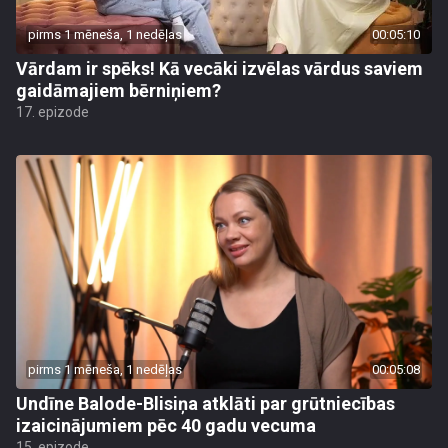
pirms 1 mēneša, 1 nedēļas
00:05:10
Vārdam ir spēks! Kā vecāki izvēlas vārdus saviem
gaidāmajiem bērniņiem?
17. epizode
pirms 1 mēneša, 1 nedēļas
00:05:08
Undīne Balode-Blisiņa atklāti par grūtniecības
izaicinājumiem pēc 40 gadu vecuma
15. epizode