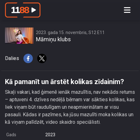
Kā pamanīt un ārstēt kolikas zīdainim?
2023. gada 15. novembris, S12 E11
Māmiņu klubs
Dalies
Kā pamanīt un ārstēt kolikas zīdainim?
Skaļi vakari, kad ģimenē ienāk mazulītis, nav nekāds retums
– aptuveni 4. dzīves nedēļā bērnam var sākties kolikas, kas
liek viņam būt raudulīgam un neapmierinātam ar visu
pasauli. Kādas ir pazīmes, ka jūsu mazulīti moka kolikas un
kā viņam palīdzēt, video skaidro speciālisti.
Gads
2023