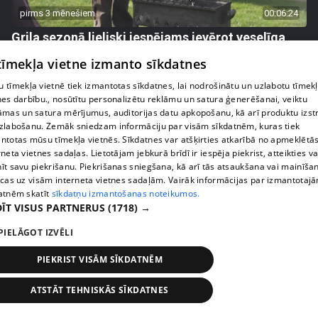
pirms 3 mēnešiem
00:06:24
Grila sezonā lieliski iespējams ievērot veselīga
uztura principus
 tīmekļa vietne izmanto sīkdatnes
13. epizode
 tīmekļa vietnē tiek izmantotas sīkdatnes, lai nodrošinātu un uzlabotu tīmek
nes darbību., nosūtītu personalizētu reklāmu un satura ģenerēšanai, veiktu
āmas un satura mērījumus, auditorijas datu apkopošanu, kā arī produktu izst
zlabošanu. Zemāk sniedzam informāciju par visām sīkdatnēm, kuras tiek
ntotas mūsu tīmekļa vietnēs. Sīkdatnes var atšķirties atkarībā no apmeklētā
rneta vietnes sadaļas. Lietotājam jebkurā brīdī ir iespēja piekrist, atteikties va
īt savu piekrišanu. Piekrišanas sniegšana, kā arī tās atsaukšana vai mainīša
ecas uz visām interneta vietnes sadaļām. Vairāk informācijas par izmantotaj
atnēm skatīt
sīkdatņu izmantošanas noteikumos.
ĪT VISUS PARTNERUS
(1718) →
PIELĀGOT IZVĒLI
pirms 3 mēnešiem
00:07:06
PIEKRIST VISĀM SĪKDATNĒM
Veselības sākas ar mikrobiomu, ar ko to barot, lai
justos labi?
ATSTĀT TEHNISKĀS SĪKDATNES
13. epizode