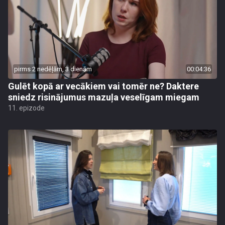
pirms 2 nedēļām, 3 dienām
00:04:36
Gulēt kopā ar vecākiem vai tomēr ne? Daktere
sniedz risinājumus mazuļa veselīgam miegam
11. epizode