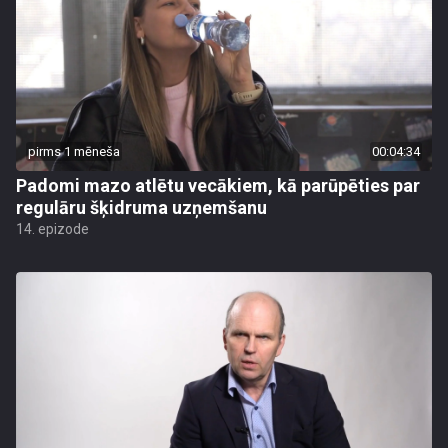
pirms 1 mēneša
00:04:34
Padomi mazo atlētu vecākiem, kā parūpēties par
regulāru šķidruma uzņemšanu
14. epizode