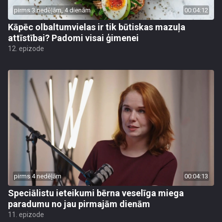
pirms 3 nedēļām, 4 dienām
00:04:12
Kāpēc olbaltumvielas ir tik būtiskas mazuļa
attīstībai? Padomi visai ģimenei
12. epizode
pirms 4 nedēļām
00:04:13
Speciālistu ieteikumi bērna veselīga miega
paradumu no jau pirmajām dienām
11. epizode