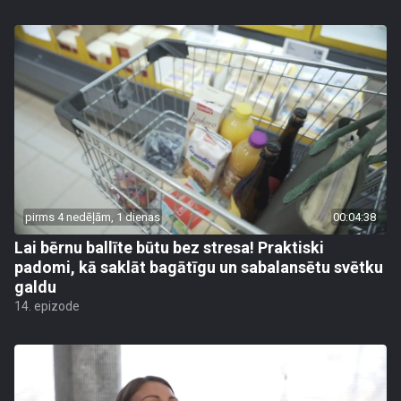
pirms 4 nedēļām, 1 dienas
00:04:38
Lai bērnu ballīte būtu bez stresa! Praktiski
padomi, kā saklāt bagātīgu un sabalansētu svētku
galdu
14. epizode