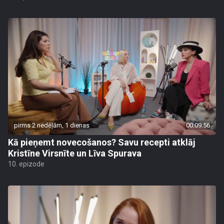
pirms 2 nedēļām, 1 dienas
00:09:56
Kā pieņemt novecošanos? Savu recepti atklāj
Kristīne Virsnīte un Līva Spurava
10. epizode