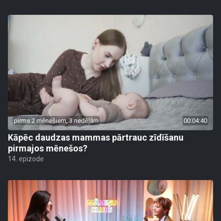
pirms 2 mēnešiem, 3 nedēļām
00:04:40
Kāpēc daudzas mammas pārtrauc zīdīšanu
pirmajos mēnešos?
14. epizode