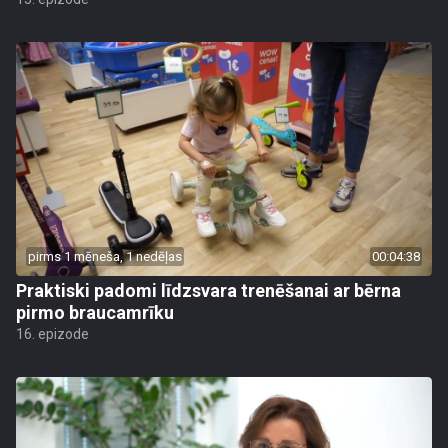
pirms 1 mēneša, 1 nedēļas
00:04:38
Praktiski padomi līdzsvara trenēšanai ar bērna
pirmo braucamrīku
16. epizode