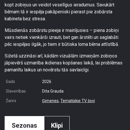
kopt zobiņus un veidot veselīgus ieradumus. Savukārt
bērnam tā ir iespēja pakāpeniski pierast pie zobārsta
kabineta bez stresa.
Mūsdienās zobārstu pieeja ir mainījusies – piena zobiņi
vairs netiek vienkārši izrauti, bet gan ārstēti un saglabāti
pēc iespējas ilgāk, jo tiem ir būtiska loma bērna attīstībā.
Sižetā uzzināsi arī, kādām vizuālām izmaiņām zobiņos
jāpievērš uzmanība ikdienas kopšanas laikā, lai problēmas
pamanītu laikus un novērstu tās savlaicīgi.
Gads
2026
Slavenības
Dita Grauda
Žanrs
Ģimenes
,
Tematiskie TV šovi
Sezonas
Klipi