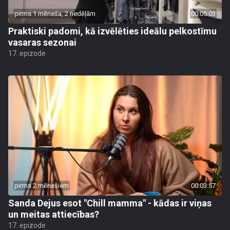
pirms 1 mēneša, 2 nedēļām
00:05:03
Praktiski padomi, kā izvēlēties ideālu pelkostīmu
vasaras sezonai
17. epizode
pirms 2 mēnešiem
00:03:57
Sanda Dejus esot "Chill mamma" - kādas ir viņas
un meitas attiecības?
17. epizode