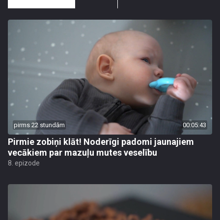
pirms 22 stundām
00:05:43
Pirmie zobiņi klāt! Noderīgi padomi jaunajiem
vecākiem par mazuļu mutes veselību
8. epizode