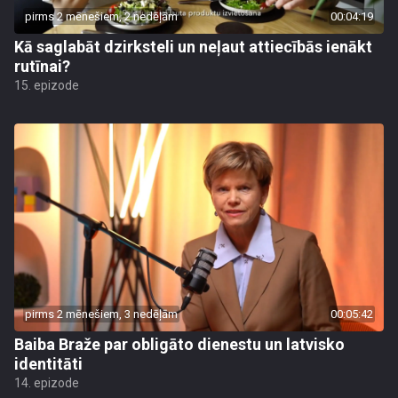
pirms 2 mēnešiem, 2 nedēļām
00:04:19
Kā saglabāt dzirksteli un neļaut attiecībās ienākt
rutīnai?
15. epizode
pirms 2 mēnešiem, 3 nedēļām
00:05:42
Baiba Braže par obligāto dienestu un latvisko
identitāti
14. epizode