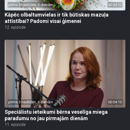
pirms 3 nedēļām, 3 dienām
00:04:12
Kāpēc olbaltumvielas ir tik būtiskas mazuļa
attīstībai? Padomi visai ģimenei
12. epizode
pirms 3 nedēļām, 6 dienām
00:04:13
Speciālistu ieteikumi bērna veselīga miega
paradumu no jau pirmajām dienām
11. epizode