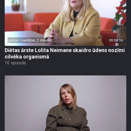
pirms 1 nedēļas, 2 dienām
00:04:16
Diētas ārste Lolita Neimane skaidro ūdens nozīmi
cilvēka organismā
10. epizode