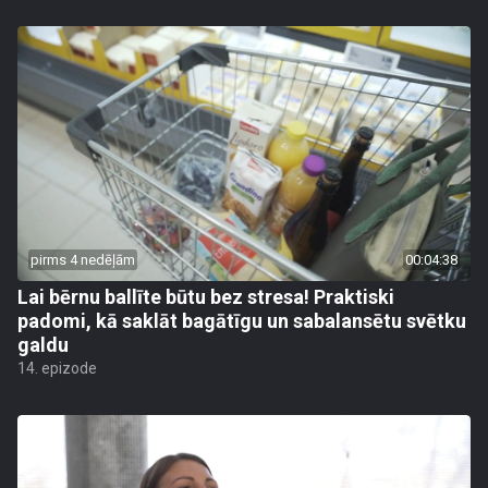
pirms 4 nedēļām
00:04:38
Lai bērnu ballīte būtu bez stresa! Praktiski
padomi, kā saklāt bagātīgu un sabalansētu svētku
galdu
14. epizode