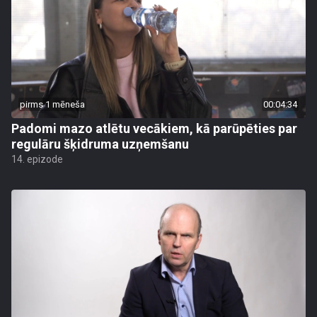
pirms 1 mēneša
00:04:34
Padomi mazo atlētu vecākiem, kā parūpēties par
regulāru šķidruma uzņemšanu
14. epizode