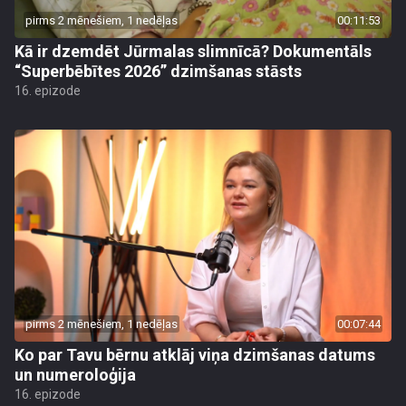
pirms 2 mēnešiem, 1 nedēļas
00:11:53
Kā ir dzemdēt Jūrmalas slimnīcā? Dokumentāls
“Superbēbītes 2026” dzimšanas stāsts
16. epizode
pirms 2 mēnešiem, 1 nedēļas
00:07:44
Ko par Tavu bērnu atklāj viņa dzimšanas datums
un numeroloģija
16. epizode