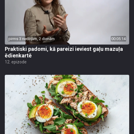
pirms 3 nedēļām, 2 dienām
00:05:14
Praktiski padomi, kā pareizi ieviest gaļu mazuļa
ēdienkartē
12. epizode