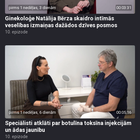
pirms 1 nedēļas, 3 dienām
00:03:31
Ginekoloģe Natālija Bērza skaidro intīmās
veselības izmaiņas dažādos dzīves posmos
10. epizode
pirms 1 nedēļas, 6 dienām
00:05:16
Speciālisti atklāti par botulīna toksīna injekcijām
un ādas jaunību
10. epizode