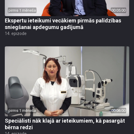
pirms 1 mēneša
00:05:00
Ekspertu ieteikumi vecākiem pirmās palīdzības
sniegšanai apdegumu gadījumā
14. epizode
pirms 1 mēneša
00:06:00
Speciālisti nāk klajā ar ieteikumiem, kā pasargāt
bērna redzi
14. epizode