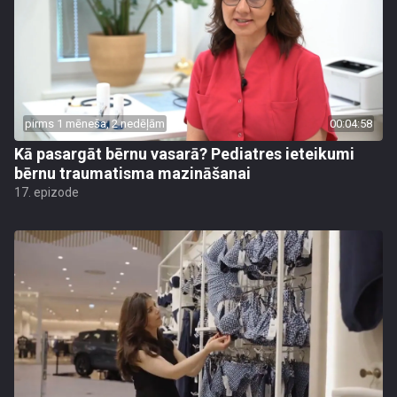
pirms 1 mēneša, 2 nedēļām
00:04:58
Kā pasargāt bērnu vasarā? Pediatres ieteikumi
bērnu traumatisma mazināšanai
17. epizode