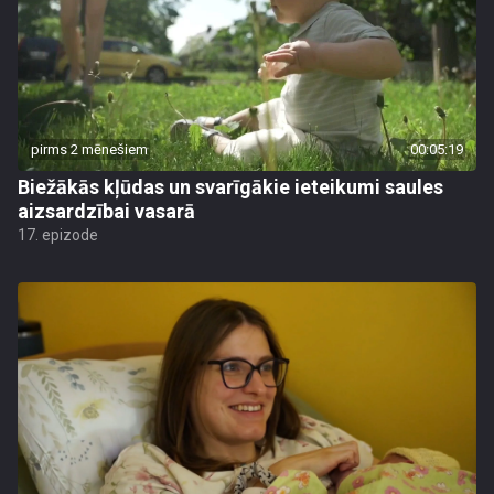
pirms 2 mēnešiem
00:05:19
Biežākās kļūdas un svarīgākie ieteikumi saules
aizsardzībai vasarā
17. epizode