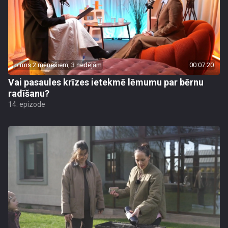
pirms 2 mēnešiem, 3 nedēļām
00:07:20
Vai pasaules krīzes ietekmē lēmumu par bērnu
radīšanu?
14. epizode