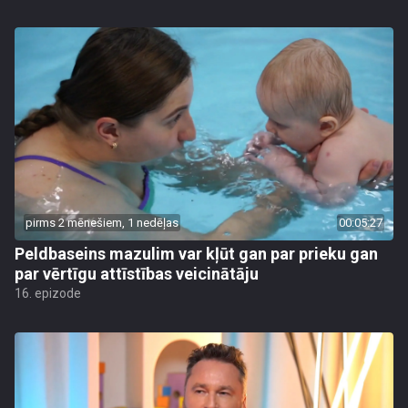
pirms 2 mēnešiem, 1 nedēļas
00:05:27
Peldbaseins mazulim var kļūt gan par prieku gan
par vērtīgu attīstības veicinātāju
16. epizode