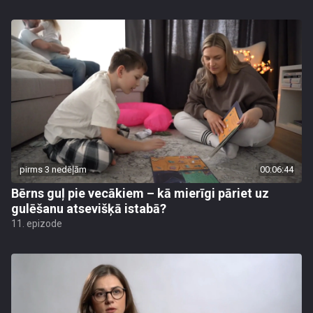
pirms 3 nedēļām
00:06:44
Bērns guļ pie vecākiem – kā mierīgi pāriet uz
gulēšanu atsevišķā istabā?
11. epizode