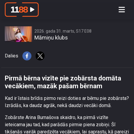
Pirmā bērna vizīte pie zobārsta
domāta vecākiem, mazāk pašam
bērnam
2026. gada 31. marts, S17 E08
Māmiņu klubs
Dalies
Pirmā bērna vizīte pie zobārsta domāta
vecākiem, mazāk pašam bērnam
Kad ir īstais brīdis pirmo reizi doties ar bērnu pie zobārsta?
Izrādās, ka daudz agrāk, nekā daudzi vecāki domā.
Zobārste Arina Burnašova skaidro, ka pirmā vizīte
ieteicama jau tad, kad parādās pirmie piena zobiņi. Šī
tikšanās vairāk paredzēta vecākiem, lai saprastu, kā pareizi