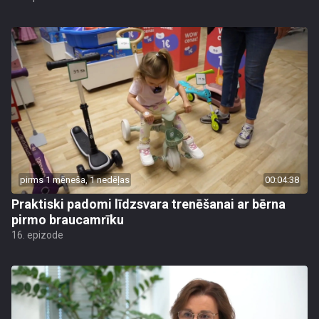
pirms 1 mēneša, 1 nedēļas
00:04:38
Praktiski padomi līdzsvara trenēšanai ar bērna
pirmo braucamrīku
16. epizode