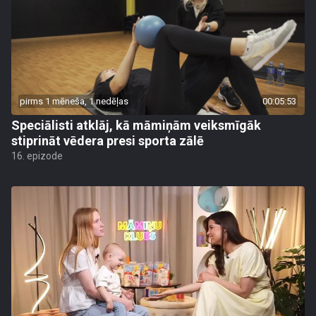
pirms 1 mēneša, 1 nedēļas
00:05:53
Speciālisti atklāj, kā māmiņām veiksmīgāk
stiprināt vēdera presi sporta zālē
16. epizode