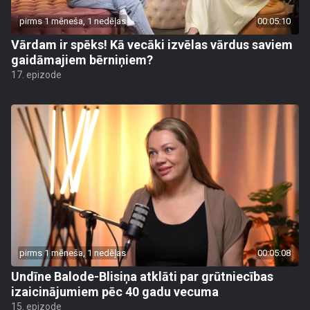
pirms 1 mēneša, 1 nedēļas
00:05:10
Vārdam ir spēks! Kā vecāki izvēlas vārdus saviem
gaidāmajiem bērniņiem?
17. epizode
pirms 1 mēneša, 1 nedēļas
00:05:08
Undīne Balode-Blisiņa atklāti par grūtniecības
izaicinājumiem pēc 40 gadu vecuma
15. epizode