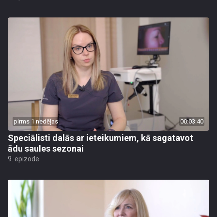
pirms 1 nedēļas
00:03:40
Speciālisti dalās ar ieteikumiem, kā sagatavot
ādu saules sezonai
9. epizode