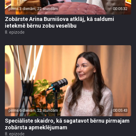
pirms 3 dienām, 22 stundām
00:05:32
Zobārste Arina Burnišova atklāj, kā saldumi
ietekmē bērnu zobu veselību
8. epizode
pirms 6 dienām, 22 stundām
00:05:43
Speciāliste skaidro, kā sagatavot bērnu pirmajam
zobārsta apmeklējumam
8. epizode