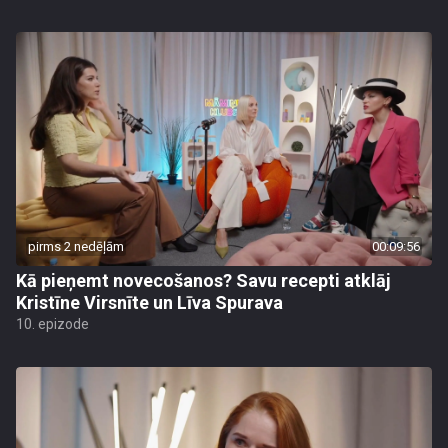
pirms 2 nedēļām
00:09:56
Kā pieņemt novecošanos? Savu recepti atklāj
Kristīne Virsnīte un Līva Spurava
10. epizode