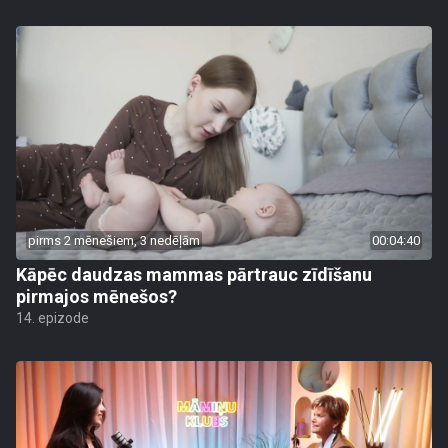
pirms 2 mēnešiem, 3 nedēļām
00:04:40
Kāpēc daudzas mammas pārtrauc zīdīšanu
pirmajos mēnešos?
14. epizode