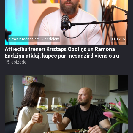
pirms 2 mēnešiem, 2 nedēļām
00:05:36
Attiecību treneri Kristaps Ozoliņš un Ramona
Endziņa atklāj, kāpēc pāri nesadzird viens otru
15. epizode