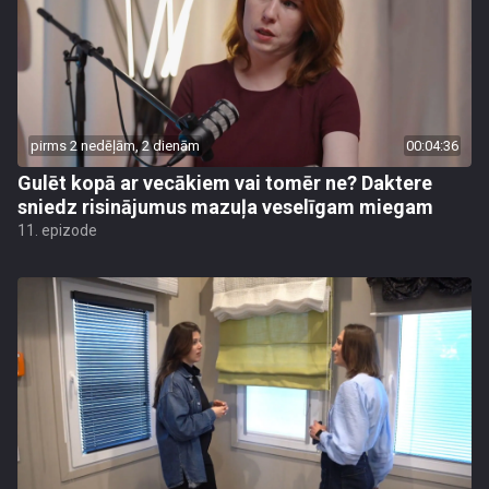
pirms 2 nedēļām, 2 dienām
00:04:36
Gulēt kopā ar vecākiem vai tomēr ne? Daktere
sniedz risinājumus mazuļa veselīgam miegam
11. epizode