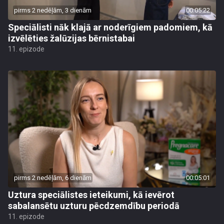
pirms 2 nedēļām, 3 dienām
00:05:22
Speciālisti nāk klajā ar noderīgiem padomiem, kā
izvēlēties žalūzijas bērnistabai
11. epizode
pirms 2 nedēļām, 6 dienām
00:05:01
Uztura speciālistes ieteikumi, kā ievērot
sabalansētu uzturu pēcdzemdību periodā
11. epizode