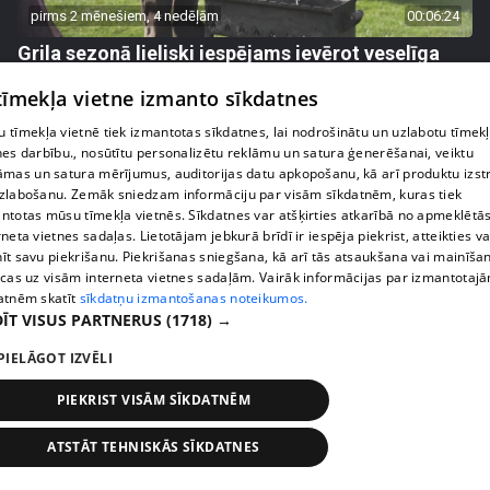
pirms 2 mēnešiem, 4 nedēļām
00:06:24
Grila sezonā lieliski iespējams ievērot veselīga
uztura principus
 tīmekļa vietne izmanto sīkdatnes
13. epizode
 tīmekļa vietnē tiek izmantotas sīkdatnes, lai nodrošinātu un uzlabotu tīmek
nes darbību., nosūtītu personalizētu reklāmu un satura ģenerēšanai, veiktu
āmas un satura mērījumus, auditorijas datu apkopošanu, kā arī produktu izst
zlabošanu. Zemāk sniedzam informāciju par visām sīkdatnēm, kuras tiek
ntotas mūsu tīmekļa vietnēs. Sīkdatnes var atšķirties atkarībā no apmeklētā
rneta vietnes sadaļas. Lietotājam jebkurā brīdī ir iespēja piekrist, atteikties va
īt savu piekrišanu. Piekrišanas sniegšana, kā arī tās atsaukšana vai mainīša
ecas uz visām interneta vietnes sadaļām. Vairāk informācijas par izmantotaj
atnēm skatīt
sīkdatņu izmantošanas noteikumos.
ĪT VISUS PARTNERUS
(1718) →
PIELĀGOT IZVĒLI
pirms 3 mēnešiem
00:07:06
PIEKRIST VISĀM SĪKDATNĒM
Veselības sākas ar mikrobiomu, ar ko to barot, lai
justos labi?
ATSTĀT TEHNISKĀS SĪKDATNES
13. epizode