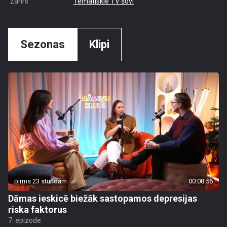
Žanrs
Tematiskie TV šovi
Sezonas
Klipi
pirms 23 stundām
00:08:56
Dāmas ieskicē biežāk sastopamos depresijas
riska faktorus
7. epizode