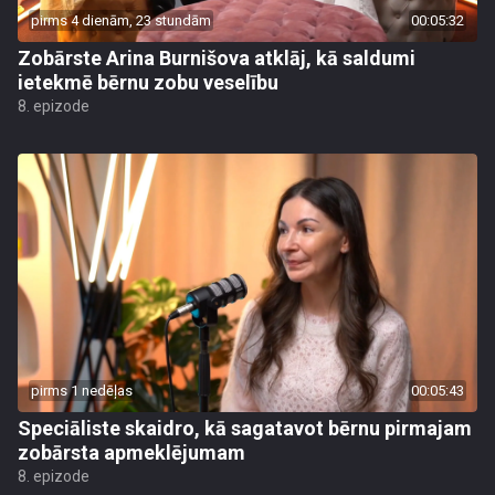
pirms 4 dienām, 23 stundām
00:05:32
Zobārste Arina Burnišova atklāj, kā saldumi
ietekmē bērnu zobu veselību
8. epizode
pirms 1 nedēļas
00:05:43
Speciāliste skaidro, kā sagatavot bērnu pirmajam
zobārsta apmeklējumam
8. epizode