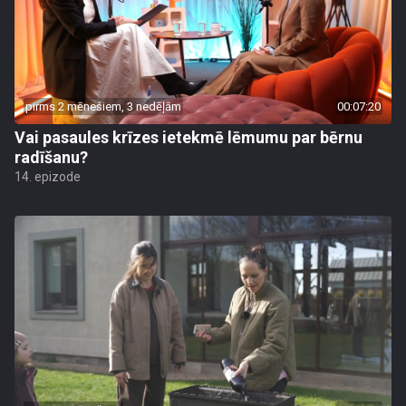
pirms 2 mēnešiem, 3 nedēļām
00:07:20
Vai pasaules krīzes ietekmē lēmumu par bērnu
radīšanu?
14. epizode