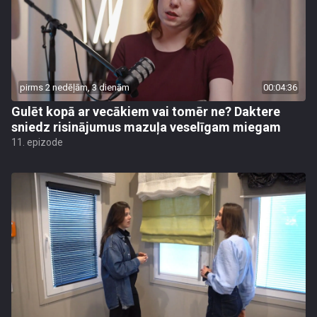
pirms 2 nedēļām, 3 dienām
00:04:36
Gulēt kopā ar vecākiem vai tomēr ne? Daktere
sniedz risinājumus mazuļa veselīgam miegam
11. epizode