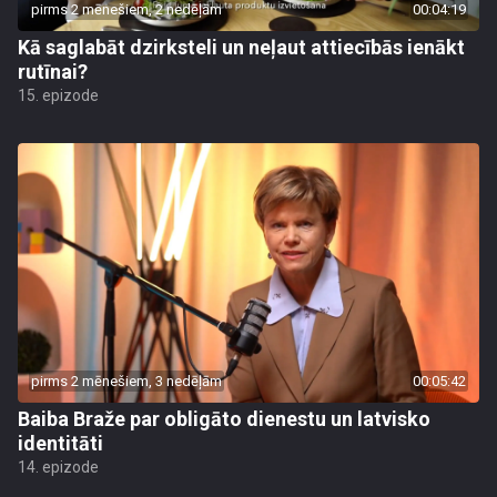
pirms 2 mēnešiem, 2 nedēļām
00:04:19
Kā saglabāt dzirksteli un neļaut attiecībās ienākt
rutīnai?
15. epizode
pirms 2 mēnešiem, 3 nedēļām
00:05:42
Baiba Braže par obligāto dienestu un latvisko
identitāti
14. epizode