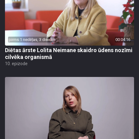
pirms 1 nedēļas, 3 dienām
00:04:16
Diētas ārste Lolita Neimane skaidro ūdens nozīmi
cilvēka organismā
10. epizode