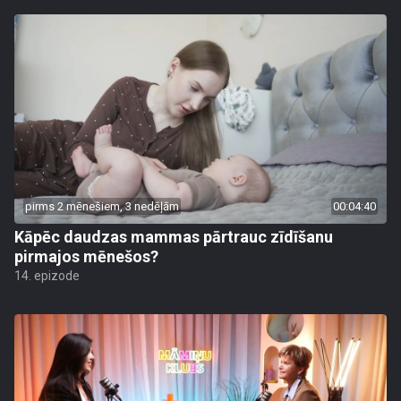
pirms 2 mēnešiem, 3 nedēļām
00:04:40
Kāpēc daudzas mammas pārtrauc zīdīšanu
pirmajos mēnešos?
14. epizode