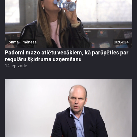
pirms 1 mēneša
00:04:34
Padomi mazo atlētu vecākiem, kā parūpēties par
regulāru šķidruma uzņemšanu
14. epizode