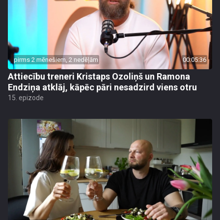
pirms 2 mēnešiem, 2 nedēļām
00:05:36
Attiecību treneri Kristaps Ozoliņš un Ramona
Endziņa atklāj, kāpēc pāri nesadzird viens otru
15. epizode