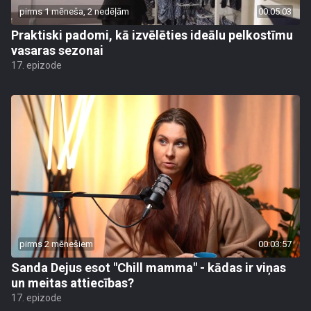
pirms 1 mēneša, 2 nedēļām
00:05:03
Praktiski padomi, kā izvēlēties ideālu pelkostīmu
vasaras sezonai
17. epizode
pirms 2 mēnešiem
00:03:57
Sanda Dejus esot "Chill mamma" - kādas ir viņas
un meitas attiecības?
17. epizode