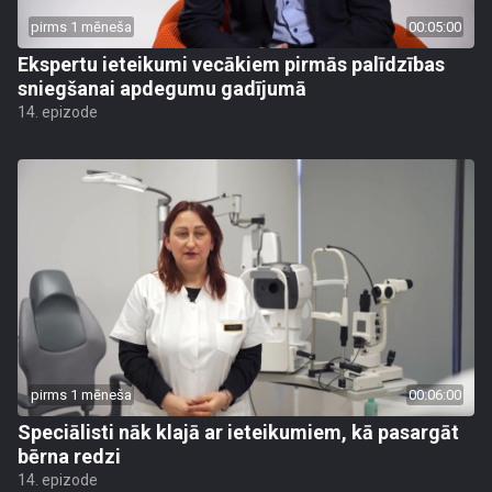
pirms 1 mēneša
00:05:00
Ekspertu ieteikumi vecākiem pirmās palīdzības
sniegšanai apdegumu gadījumā
14. epizode
pirms 1 mēneša
00:06:00
Speciālisti nāk klajā ar ieteikumiem, kā pasargāt
bērna redzi
14. epizode