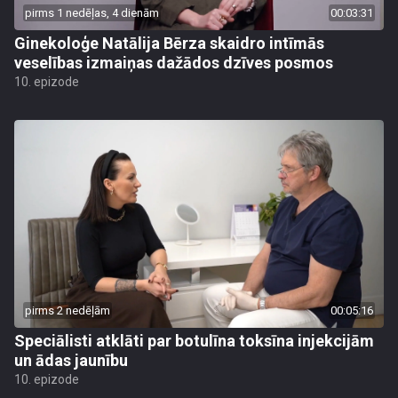
pirms 1 nedēļas, 4 dienām
00:03:31
Ginekoloģe Natālija Bērza skaidro intīmās
veselības izmaiņas dažādos dzīves posmos
10. epizode
pirms 2 nedēļām
00:05:16
Speciālisti atklāti par botulīna toksīna injekcijām
un ādas jaunību
10. epizode