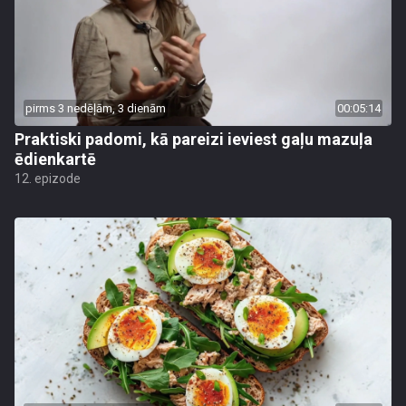
pirms 3 nedēļām, 3 dienām
00:05:14
Praktiski padomi, kā pareizi ieviest gaļu mazuļa
ēdienkartē
12. epizode