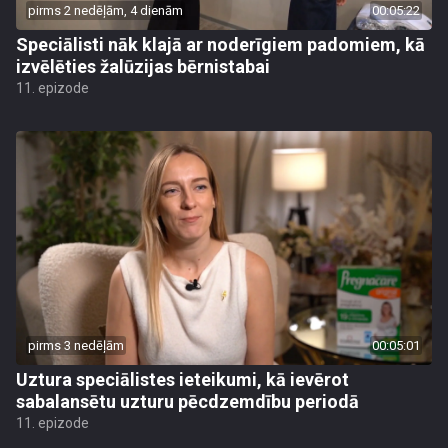
pirms 2 nedēļām, 4 dienām
00:05:22
Speciālisti nāk klajā ar noderīgiem padomiem, kā
izvēlēties žalūzijas bērnistabai
11. epizode
pirms 3 nedēļām
00:05:01
Uztura speciālistes ieteikumi, kā ievērot
sabalansētu uzturu pēcdzemdību periodā
11. epizode