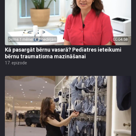
pirms 1 mēneša, 2 nedēļām
00:04:58
Kā pasargāt bērnu vasarā? Pediatres ieteikumi
bērnu traumatisma mazināšanai
17. epizode