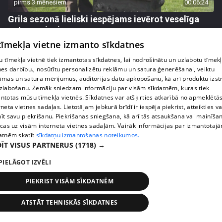
pirms 3 mēnešiem
00:06:24
Grila sezonā lieliski iespējams ievērot veselīga
uztura principus
13. epizode
 tīmekļa vietne izmanto sīkdatnes
 tīmekļa vietnē tiek izmantotas sīkdatnes, lai nodrošinātu un uzlabotu tīmek
nes darbību., nosūtītu personalizētu reklāmu un satura ģenerēšanai, veiktu
āmas un satura mērījumus, auditorijas datu apkopošanu, kā arī produktu izst
zlabošanu. Zemāk sniedzam informāciju par visām sīkdatnēm, kuras tiek
ntotas mūsu tīmekļa vietnēs. Sīkdatnes var atšķirties atkarībā no apmeklētā
rneta vietnes sadaļas. Lietotājam jebkurā brīdī ir iespēja piekrist, atteikties va
īt savu piekrišanu. Piekrišanas sniegšana, kā arī tās atsaukšana vai mainīša
ecas uz visām interneta vietnes sadaļām. Vairāk informācijas par izmantotaj
atnēm skatīt
sīkdatņu izmantošanas noteikumos.
ĪT VISUS PARTNERUS
(1718) →
PIELĀGOT IZVĒLI
pirms 3 mēnešiem
00:07:06
PIEKRIST VISĀM SĪKDATNĒM
Veselības sākas ar mikrobiomu, ar ko to barot, lai
justos labi?
ATSTĀT TEHNISKĀS SĪKDATNES
13. epizode