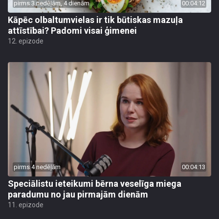
pirms 3 nedēļām, 4 dienām
00:04:12
Kāpēc olbaltumvielas ir tik būtiskas mazuļa
attīstībai? Padomi visai ģimenei
12. epizode
pirms 4 nedēļām
00:04:13
Speciālistu ieteikumi bērna veselīga miega
paradumu no jau pirmajām dienām
11. epizode