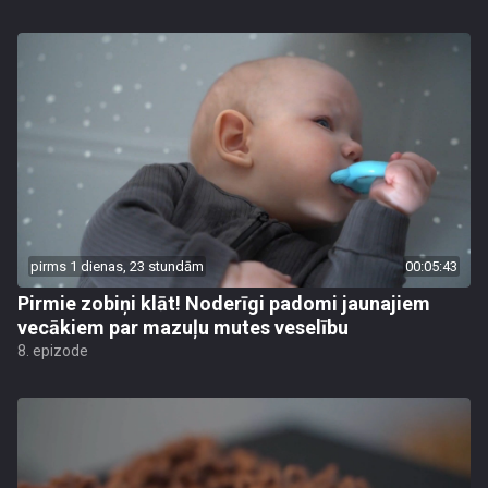
pirms 1 dienas, 23 stundām
00:05:43
Pirmie zobiņi klāt! Noderīgi padomi jaunajiem
vecākiem par mazuļu mutes veselību
8. epizode