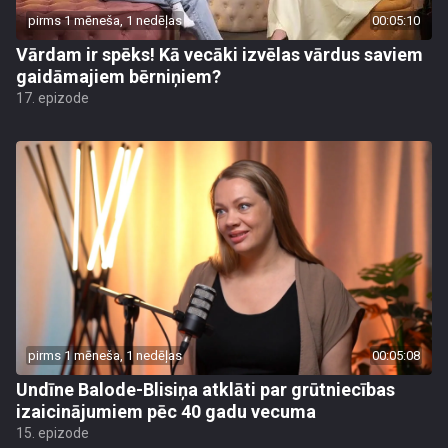
pirms 1 mēneša, 1 nedēļas
00:05:10
Vārdam ir spēks! Kā vecāki izvēlas vārdus saviem
gaidāmajiem bērniņiem?
17. epizode
pirms 1 mēneša, 1 nedēļas
00:05:08
Undīne Balode-Blisiņa atklāti par grūtniecības
izaicinājumiem pēc 40 gadu vecuma
15. epizode