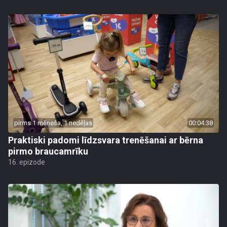
pirms 1 mēneša, 1 nedēļas
00:04:38
Praktiski padomi līdzsvara trenēšanai ar bērna
pirmo braucamrīku
16. epizode