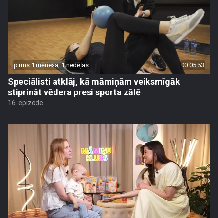
pirms 1 mēneša, 1 nedēļas
00:05:53
Speciālisti atklāj, kā māmiņām veiksmīgāk
stiprināt vēdera presi sporta zālē
16. epizode