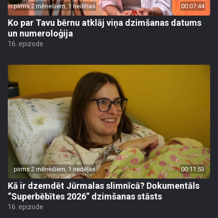
pirms 2 mēnešiem, 1 nedēļas
00:07:44
Ko par Tavu bērnu atklāj viņa dzimšanas datums
un numeroloģija
16. epizode
pirms 2 mēnešiem, 1 nedēļas
00:11:53
Kā ir dzemdēt Jūrmalas slimnīcā? Dokumentāls
“Superbēbītes 2026” dzimšanas stāsts
16. epizode