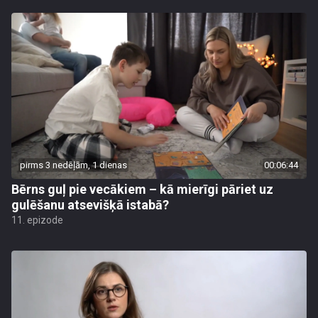
pirms 3 nedēļām, 1 dienas
00:06:44
Bērns guļ pie vecākiem – kā mierīgi pāriet uz
gulēšanu atsevišķā istabā?
11. epizode