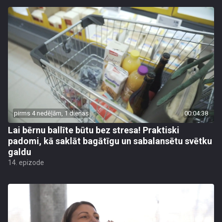
pirms 4 nedēļām, 1 dienas
00:04:38
Lai bērnu ballīte būtu bez stresa! Praktiski
padomi, kā saklāt bagātīgu un sabalansētu svētku
galdu
14. epizode