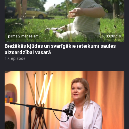
pirms 2 mēnešiem
00:05:19
Biežākās kļūdas un svarīgākie ieteikumi saules
aizsardzībai vasarā
17. epizode