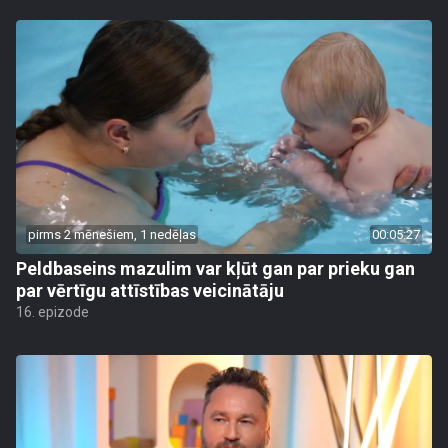
pirms 2 mēnešiem, 1 nedēļas
00:05:27
Peldbaseins mazulim var kļūt gan par prieku gan
par vērtīgu attīstības veicinātāju
16. epizode