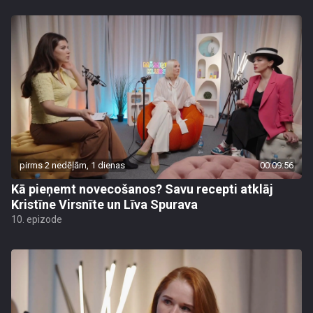
pirms 2 nedēļām, 1 dienas
00:09:56
Kā pieņemt novecošanos? Savu recepti atklāj
Kristīne Virsnīte un Līva Spurava
10. epizode