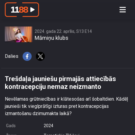
Trešdaļa jauniešu pirmajās attiecībās
kontracepciju nemaz neizmanto
2024. gada 22. aprīlis, S13 E14
Māmiņu klubs
Dalies
Trešdaļa jauniešu pirmajās attiecībās
kontracepciju nemaz neizmanto
Nevēlamas grūtniecības ir klātesošas arī šobaltdien. Kādēļ
jaunieši tik vieglprātīgi izturas pret kontracepcijas
izmantošanu dzimumakta laikā?
Gads
2024