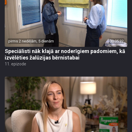
pirms 2 nedēļām, 5 dienām
00:05:22
Speciālisti nāk klajā ar noderīgiem padomiem, kā
izvēlēties žalūzijas bērnistabai
11. epizode