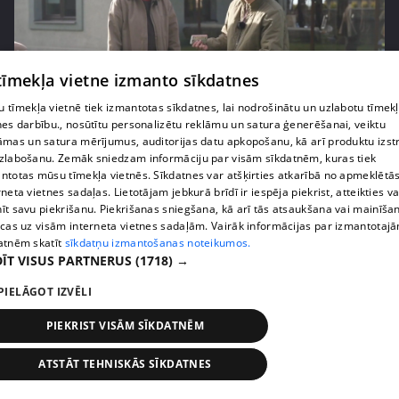
 tīmekļa vietne izmanto sīkdatnes
 tīmekļa vietnē tiek izmantotas sīkdatnes, lai nodrošinātu un uzlabotu tīmek
pirms 3 mēnešiem
00:06:24
nes darbību., nosūtītu personalizētu reklāmu un satura ģenerēšanai, veiktu
āmas un satura mērījumus, auditorijas datu apkopošanu, kā arī produktu izst
Grila sezonā lieliski iespējams ievērot veselīga
zlabošanu. Zemāk sniedzam informāciju par visām sīkdatnēm, kuras tiek
uztura principus
ntotas mūsu tīmekļa vietnēs. Sīkdatnes var atšķirties atkarībā no apmeklētā
13. epizode
rneta vietnes sadaļas. Lietotājam jebkurā brīdī ir iespēja piekrist, atteikties va
īt savu piekrišanu. Piekrišanas sniegšana, kā arī tās atsaukšana vai mainīša
ecas uz visām interneta vietnes sadaļām. Vairāk informācijas par izmantotaj
atnēm skatīt
sīkdatņu izmantošanas noteikumos.
ĪT VISUS PARTNERUS
(1718) →
PIELĀGOT IZVĒLI
PIEKRIST VISĀM SĪKDATNĒM
ATSTĀT TEHNISKĀS SĪKDATNES