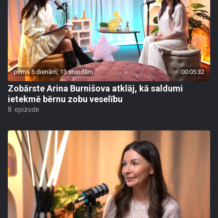
pirms 5 dienām, 13 stundām
00:05:32
Zobārste Arina Burnišova atklāj, kā saldumi
ietekmē bērnu zobu veselību
8. epizode