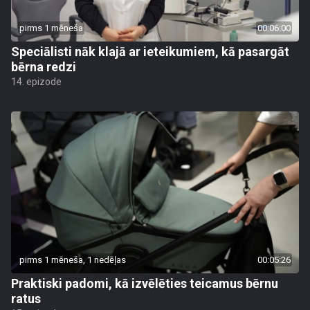
pirms 1 mēneša
00:06:00
Speciālisti nāk klajā ar ieteikumiem, kā pasargāt
bērna redzi
14. epizode
pirms 1 mēneša, 1 nedēļas
00:05:26
Praktiski padomi, kā izvēlēties teicamus bērnu
ratus