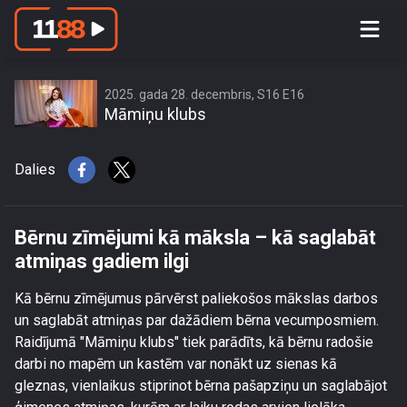
Bērnu zīmējumi kā māksla – kā
saglabāt atmiņas gadiem ilgi
2025. gada 28. decembris, S16 E16
Māmiņu klubs
Dalies
Bērnu zīmējumi kā māksla – kā saglabāt
atmiņas gadiem ilgi
Kā bērnu zīmējumus pārvērst paliekošos mākslas darbos
un saglabāt atmiņas par dažādiem bērna vecumposmiem.
Raidījumā "Māmiņu klubs" tiek parādīts, kā bērnu radošie
darbi no mapēm un kastēm var nonākt uz sienas kā
gleznas, vienlaikus stiprinot bērna pašapziņu un saglabājot