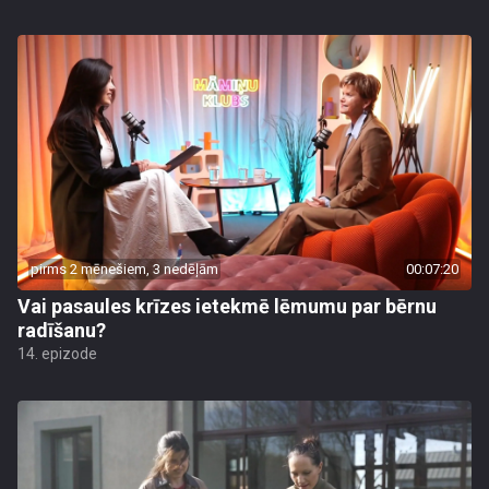
pirms 2 mēnešiem, 3 nedēļām
00:07:20
Vai pasaules krīzes ietekmē lēmumu par bērnu
radīšanu?
14. epizode