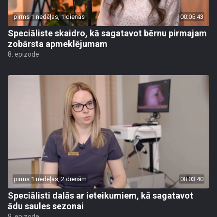
pirms 1 nedēļas, 1 dienas
00:05:43
Speciāliste skaidro, kā sagatavot bērnu pirmajam
zobārsta apmeklējumam
8. epizode
pirms 1 nedēļas, 2 dienām
00:03:40
Speciālisti dalās ar ieteikumiem, kā sagatavot
ādu saules sezonai
9. epizode