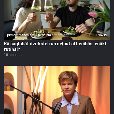
pirms 2 mēnešiem, 2 nedēļām
00:04:19
Kā saglabāt dzirksteli un neļaut attiecībās ienākt
rutīnai?
15. epizode