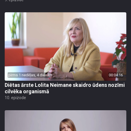
pirms 1 nedēļas, 4 dienām
00:04:16
Diētas ārste Lolita Neimane skaidro ūdens nozīmi
cilvēka organismā
10. epizode