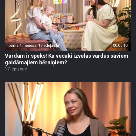
pirms 1 mēneša, 1 nedēļas
00:05:10
Vārdam ir spēks! Kā vecāki izvēlas vārdus saviem
gaidāmajiem bērniņiem?
17. epizode