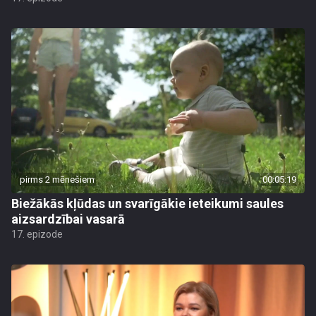
pirms 2 mēnešiem
00:05:19
Biežākās kļūdas un svarīgākie ieteikumi saules
aizsardzībai vasarā
17. epizode