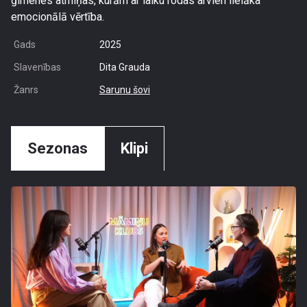
ģimenes atmiņas, kurām ar laiku rodas arvien lielāka
emocionālā vērtība.
Gads
2025
Slavenības
Dita Grauda
Žanrs
Sarunu šovi
Sezonas
Klipi