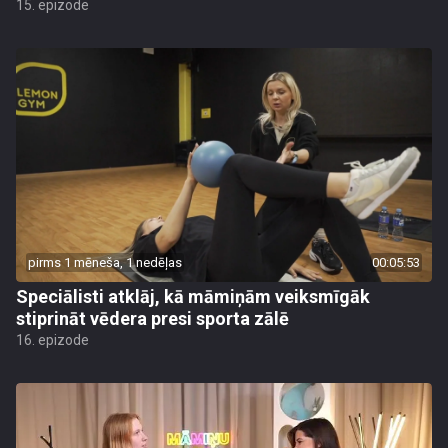
15. epizode
pirms 1 mēneša, 1 nedēļas
00:05:53
Speciālisti atklāj, kā māmiņām veiksmīgāk
stiprināt vēdera presi sporta zālē
16. epizode