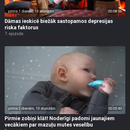
pirms 1 dienas, 13 stundām
00:08:56
Dāmas ieskicē biežāk sastopamos depresijas
riska faktorus
7. epizode
pirms 2 dienām, 13 stundām
00:05:43
Pirmie zobiņi klāt! Noderīgi padomi jaunajiem
vecākiem par mazuļu mutes veselību