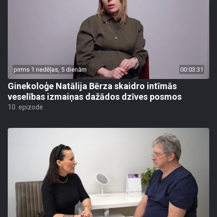
pirms 1 nedēļas, 5 dienām
00:03:31
Ginekoloģe Natālija Bērza skaidro intīmās
veselības izmaiņas dažādos dzīves posmos
10. epizode