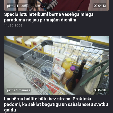
pirms 4 nedēļām, 1 dienas
00:04:13
Speciālistu ieteikumi bērna veselīga miega
paradumu no jau pirmajām dienām
11. epizode
pirms 1 mēneša
00:04:38
Lai bērnu ballīte būtu bez stresa! Praktiski
padomi, kā saklāt bagātīgu un sabalansētu svētku
galdu