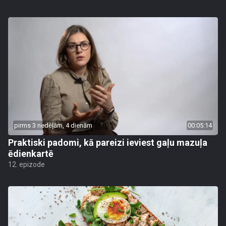
pirms 3 nedēļām, 4 dienām
00:05:14
Praktiski padomi, kā pareizi ieviest gaļu mazuļa
ēdienkartē
12. epizode