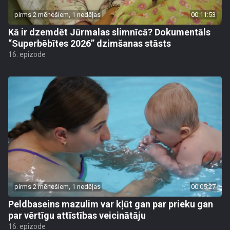
pirms 2 mēnešiem, 1 nedēļas
00:11:53
Kā ir dzemdēt Jūrmalas slimnīcā? Dokumentāls
“Superbēbītes 2026” dzimšanas stāsts
16. epizode
pirms 2 mēnešiem, 1 nedēļas
00:05:27
Peldbaseins mazulim var kļūt gan par prieku gan
par vērtīgu attīstības veicinātāju
16. epizode