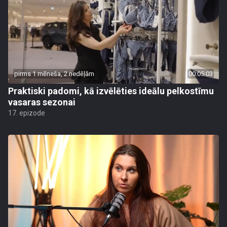
pirms 1 mēneša, 2 nedēļām
00:05:03
Praktiski padomi, kā izvēlēties ideālu pelkostīmu
vasaras sezonai
17. epizode