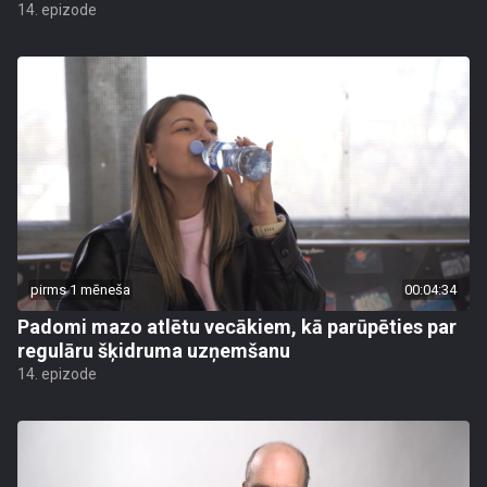
14. epizode
pirms 1 mēneša
00:04:34
Padomi mazo atlētu vecākiem, kā parūpēties par
regulāru šķidruma uzņemšanu
14. epizode