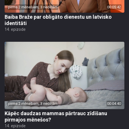
pirms 2 mēnešiem, 3 nedēļām
00:05:42
Baiba Braže par obligāto dienestu un latvisko
identitāti
14. epizode
pirms 2 mēnešiem, 3 nedēļām
00:04:40
Kāpēc daudzas mammas pārtrauc zīdīšanu
pirmajos mēnešos?
14. epizode