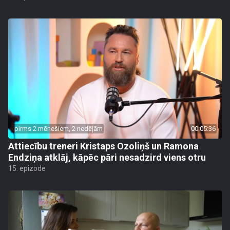
pirms 2 mēnešiem, 2 nedēļām
00:05:36
Attiecību treneri Kristaps Ozoliņš un Ramona
Endziņa atklāj, kāpēc pāri nesadzird viens otru
15. epizode