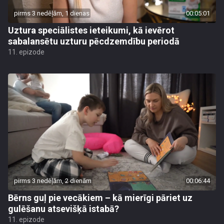
pirms 3 nedēļām, 1 dienas
00:05:01
Uztura speciālistes ieteikumi, kā ievērot
sabalansētu uzturu pēcdzemdību periodā
11. epizode
pirms 3 nedēļām, 2 dienām
00:06:44
Bērns guļ pie vecākiem – kā mierīgi pāriet uz
gulēšanu atsevišķā istabā?
11. epizode