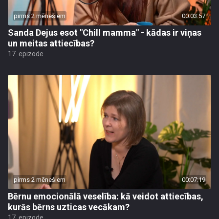
pirms 2 mēnešiem
00:03:57
Sanda Dejus esot "Chill mamma" - kādas ir viņas
un meitas attiecības?
17. epizode
pirms 2 mēnešiem
00:07:19
Bērnu emocionālā veselība: kā veidot attiecības,
kurās bērns uzticas vecākam?
17. epizode