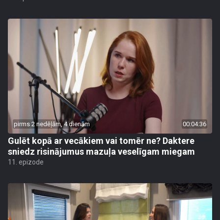
pirms 2 nedēļām, 4 dienām
00:04:36
Gulēt kopā ar vecākiem vai tomēr ne? Daktere
sniedz risinājumus mazuļa veselīgam miegam
11. epizode