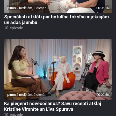
pirms 2 nedēļām, 1 dienas
00:05:16
Speciālisti atklāti par botulīna toksīna injekcijām
un ādas jaunību
10. epizode
pirms 2 nedēļām, 2 dienām
00:09:56
Kā pieņemt novecošanos? Savu recepti atklāj
Kristīne Virsnīte un Līva Spurava
10. epizode