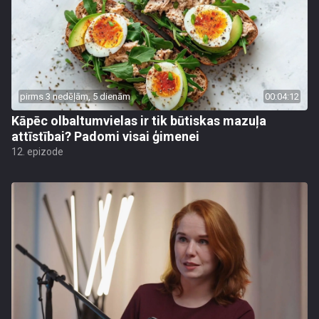
pirms 3 nedēļām, 5 dienām
00:04:12
Kāpēc olbaltumvielas ir tik būtiskas mazuļa
attīstībai? Padomi visai ģimenei
12. epizode