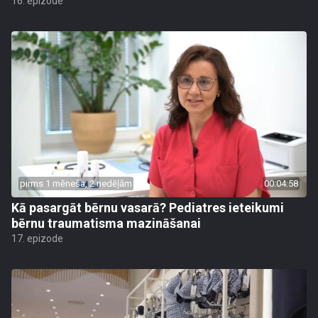
16. epizode
pirms 1 mēneša, 2 nedēļām
00:04:58
Kā pasargāt bērnu vasarā? Pediatres ieteikumi
bērnu traumatisma mazināšanai
17. epizode