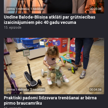
pirms 1 mēneša, 1 nedēļas
00:05:08
Undīne Balode-Blisiņa atklāti par grūtniecības
izaicinājumiem pēc 40 gadu vecuma
15. epizode
pirms 1 mēneša, 2 nedēļām
00:04:38
Praktiski padomi līdzsvara trenēšanai ar bērna
pirmo braucamrīku