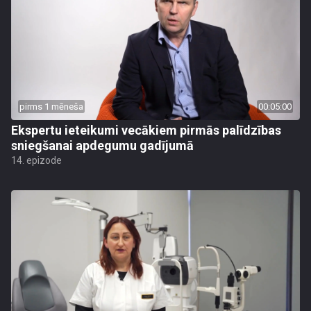
pirms 1 mēneša
00:05:00
Ekspertu ieteikumi vecākiem pirmās palīdzības
sniegšanai apdegumu gadījumā
14. epizode