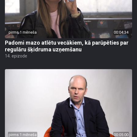
pirms 1 mēneša
00:04:34
Padomi mazo atlētu vecākiem, kā parūpēties par
regulāru šķidruma uzņemšanu
14. epizode
pirms 1 mēneša
00:05:00