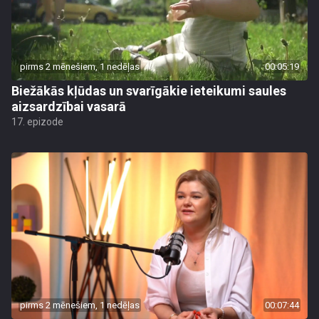
pirms 2 mēnešiem, 1 nedēļas
00:05:19
Biežākās kļūdas un svarīgākie ieteikumi saules
aizsardzībai vasarā
17. epizode
pirms 2 mēnešiem, 1 nedēļas
00:07:44