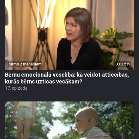
pirms 2 mēnešiem
00:07:19
Bērnu emocionālā veselība: kā veidot attiecības,
kurās bērns uzticas vecākam?
17. epizode