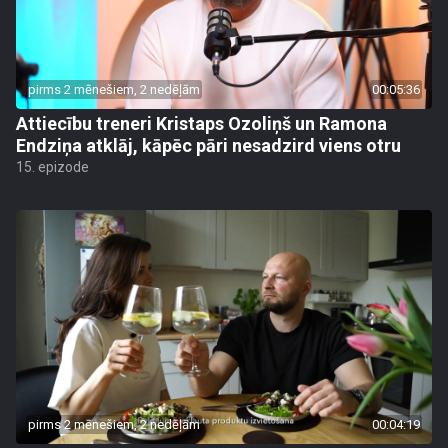
pirms 2 mēnešiem, 2 nedēļām
00:05:36
Attiecību treneri Kristaps Ozoliņš un Ramona
Endziņa atklāj, kāpēc pāri nesadzird viens otru
15. epizode
pirms 2 mēnešiem, 2 nedēļām
00:04:19