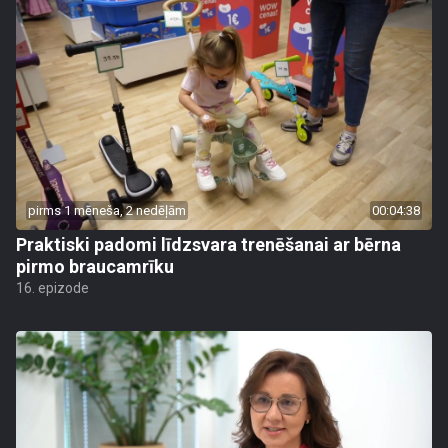
pirms 1 mēneša, 2 nedēļām
00:04:38
Praktiski padomi līdzsvara trenēšanai ar bērna
pirmo braucamrīku
16. epizode