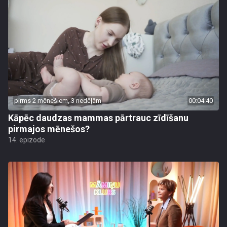
pirms 2 mēnešiem, 3 nedēļām
00:04:40
Kāpēc daudzas mammas pārtrauc zīdīšanu
pirmajos mēnešos?
14. epizode