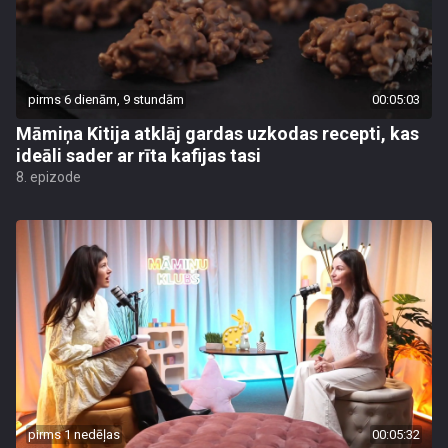
pirms 6 dienām, 9 stundām
00:05:03
Māmiņa Kitija atklāj gardas uzkodas recepti, kas
ideāli sader ar rīta kafijas tasi
8. epizode
pirms 1 nedēļas
00:05:32