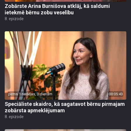
Zobārste Arina Burnišova atklāj, kā saldumi
ietekmē bērnu zobu veselību
8. epizode
pirms 1 nedēļas, 3 dienām
00:05:43
Speciāliste skaidro, kā sagatavot bērnu pirmajam
zobārsta apmeklējumam
8. epizode