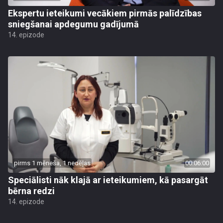
Ekspertu ieteikumi vecākiem pirmās palīdzības
sniegšanai apdegumu gadījumā
14. epizode
pirms 1 mēneša, 1 nedēļas
00:06:00
Speciālisti nāk klajā ar ieteikumiem, kā pasargāt
bērna redzi
14. epizode