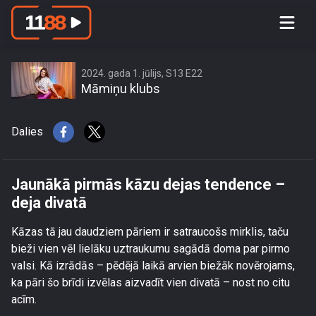
Jaunākā pirmās kāzu dejas tendence
– deja divatā
2024. gada 1. jūlijs, S13 E22
Māmiņu klubs
Dalies
Jaunākā pirmās kāzu dejas tendence –
deja divatā
Kāzas tā jau daudziem pāriem ir satraucošs mirklis, taču
bieži vien vēl lielāku uztraukumu sagādā doma par pirmo
valsi. Kā izrādās – pēdējā laikā arvien biežāk novērojams,
ka pāri šo brīdi izvēlas aizvadīt vien divatā – nost no citu
acīm.