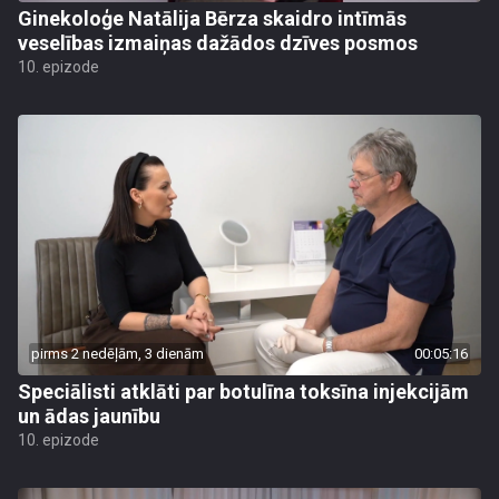
Ginekoloģe Natālija Bērza skaidro intīmās
veselības izmaiņas dažādos dzīves posmos
10. epizode
pirms 2 nedēļām, 3 dienām
00:05:16
Speciālisti atklāti par botulīna toksīna injekcijām
un ādas jaunību
10. epizode