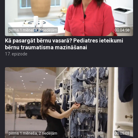
pirms 1 mēneša, 2 nedēļām
00:04:58
Kā pasargāt bērnu vasarā? Pediatres ieteikumi
bērnu traumatisma mazināšanai
17. epizode
pirms 1 mēneša, 2 nedēļām
00:05:03