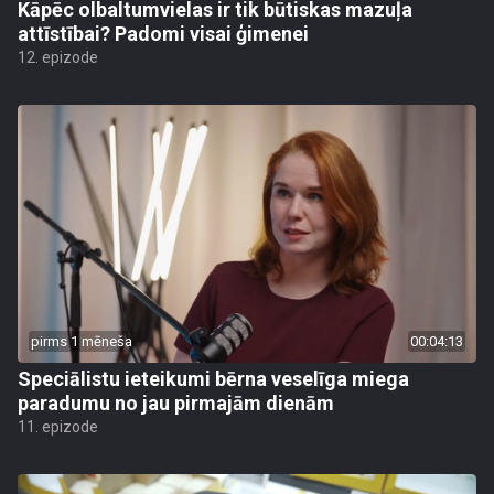
Kāpēc olbaltumvielas ir tik būtiskas mazuļa
attīstībai? Padomi visai ģimenei
12. epizode
pirms 1 mēneša
00:04:13
Speciālistu ieteikumi bērna veselīga miega
paradumu no jau pirmajām dienām
11. epizode