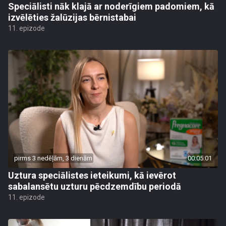
Speciālisti nāk klajā ar noderīgiem padomiem, kā
izvēlēties žalūzijas bērnistabai
11. epizode
pirms 3 nedēļām, 3 dienām
00:05:01
Uztura speciālistes ieteikumi, kā ievērot
sabalansētu uzturu pēcdzemdību periodā
11. epizode