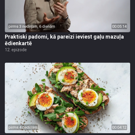
pirms 3 nedēļām, 6 dienām
00:05:14
Praktiski padomi, kā pareizi ieviest gaļu mazuļa
ēdienkartē
12. epizode
pirms 4 nedēļām
00:04:12