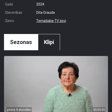
Gads
2024
Slavenības
Dita Grauda
Žanrs
Tematiskie TV šovi
Sezonas
Klipi
pirms 9 stundām
00:05:30