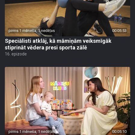
pirms 1 mēneša, 1 nedēļas
00:05:53
Speciālisti atklāj, kā māmiņām veiksmīgāk
stiprināt vēdera presi sporta zālē
16. epizode
pirms 1 mēneša, 1 nedēļas
00:05:10