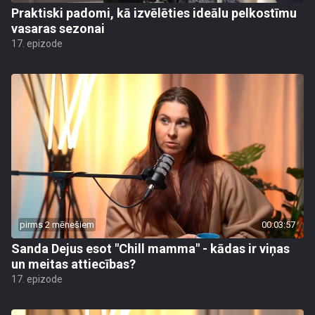
Praktiski padomi, kā izvēlēties ideālu pelkostīmu
vasaras sezonai
17. epizode
pirms 2 mēnešiem
00:03:57
Sanda Dejus esot "Chill mamma" - kādas ir viņas
un meitas attiecības?
17. epizode