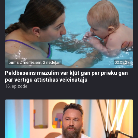
pirms 2 mēnešiem, 2 nedēļām
00:05:27
Peldbaseins mazulim var kļūt gan par prieku gan
par vērtīgu attīstības veicinātāju
16. epizode