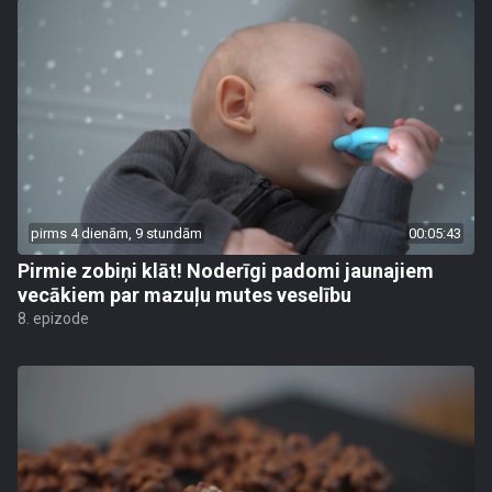
pirms 4 dienām, 9 stundām
00:05:43
Pirmie zobiņi klāt! Noderīgi padomi jaunajiem
vecākiem par mazuļu mutes veselību
8. epizode