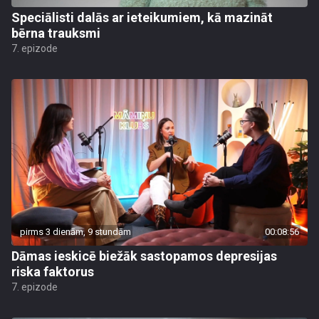
Speciālisti dalās ar ieteikumiem, kā mazināt
bērna trauksmi
7. epizode
pirms 3 dienām, 9 stundām
00:08:56
Dāmas ieskicē biežāk sastopamos depresijas
riska faktorus
7. epizode