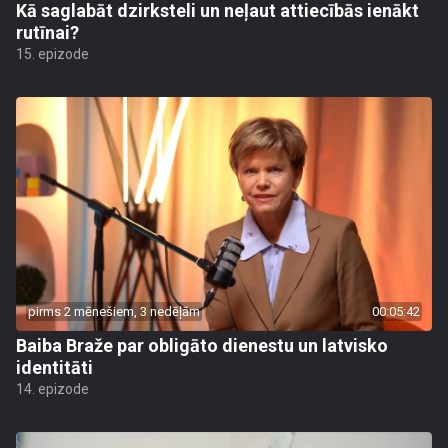
Kā saglabāt dzirksteli un neļaut attiecībās ienākt
rutīnai?
15. epizode
pirms 2 mēnešiem, 3 nedēļām
00:05:42
Baiba Braže par obligāto dienestu un latvisko
identitāti
14. epizode