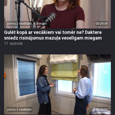
pirms 2 nedēļām, 6 dienām
00:04:36
Gulēt kopā ar vecākiem vai tomēr ne? Daktere
sniedz risinājumus mazuļa veselīgam miegam
11. epizode
pirms 3 nedēļām
00:05:22