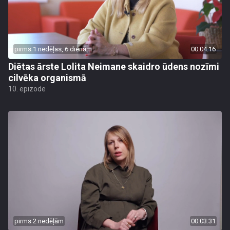
pirms 1 nedēļas, 6 dienām
00:04:16
Diētas ārste Lolita Neimane skaidro ūdens nozīmi
cilvēka organismā
10. epizode
pirms 2 nedēļām
00:03:31