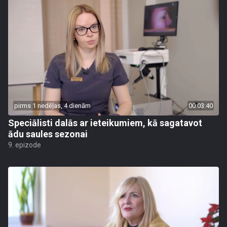
pirms 1 nedēļas, 4 dienām
00:03:40
Speciālisti dalās ar ieteikumiem, kā sagatavot
ādu saules sezonai
9. epizode