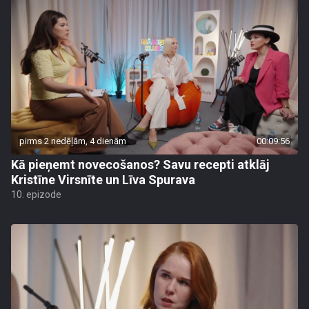
pirms 2 nedēļām, 4 dienām
00:09:56
Kā pieņemt novecošanos? Savu recepti atklāj
Kristīne Virsnīte un Līva Spurava
10. epizode