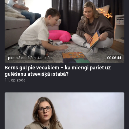
pirms 3 nedēļām, 4 dienām
00:06:44
Bērns guļ pie vecākiem – kā mierīgi pāriet uz
gulēšanu atsevišķā istabā?
11. epizode