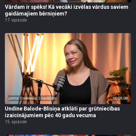
Vārdam ir spēks! Kā vecāki izvēlas vārdus saviem
gaidāmajiem bērniņiem?
17. epizode
pirms 1 mēneša, 2 nedēļām
00:05:08
Undīne Balode-Blisiņa atklāti par grūtniecības
izaicinājumiem pēc 40 gadu vecuma
15. epizode