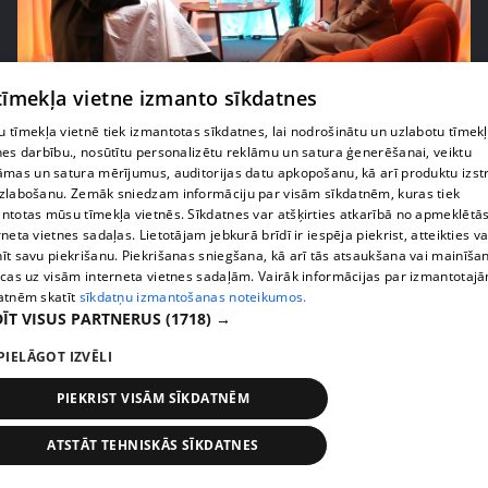
 tīmekļa vietne izmanto sīkdatnes
pirms 2 mēnešiem, 4 nedēļām
00:07:20
Vai pasaules krīzes ietekmē lēmumu par bērnu
 tīmekļa vietnē tiek izmantotas sīkdatnes, lai nodrošinātu un uzlabotu tīmek
nes darbību., nosūtītu personalizētu reklāmu un satura ģenerēšanai, veiktu
radīšanu?
āmas un satura mērījumus, auditorijas datu apkopošanu, kā arī produktu izst
14. epizode
zlabošanu. Zemāk sniedzam informāciju par visām sīkdatnēm, kuras tiek
ntotas mūsu tīmekļa vietnēs. Sīkdatnes var atšķirties atkarībā no apmeklētā
rneta vietnes sadaļas. Lietotājam jebkurā brīdī ir iespēja piekrist, atteikties va
īt savu piekrišanu. Piekrišanas sniegšana, kā arī tās atsaukšana vai mainīša
ecas uz visām interneta vietnes sadaļām. Vairāk informācijas par izmantotaj
atnēm skatīt
sīkdatņu izmantošanas noteikumos.
ĪT VISUS PARTNERUS
(1718) →
PIELĀGOT IZVĒLI
PIEKRIST VISĀM SĪKDATNĒM
ATSTĀT TEHNISKĀS SĪKDATNES
pirms 3 mēnešiem
00:06:24