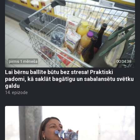
pirms 1 mēneša
00:04:38
Lai bērnu ballīte būtu bez stresa! Praktiski
padomi, kā saklāt bagātīgu un sabalansētu svētku
galdu
14. epizode