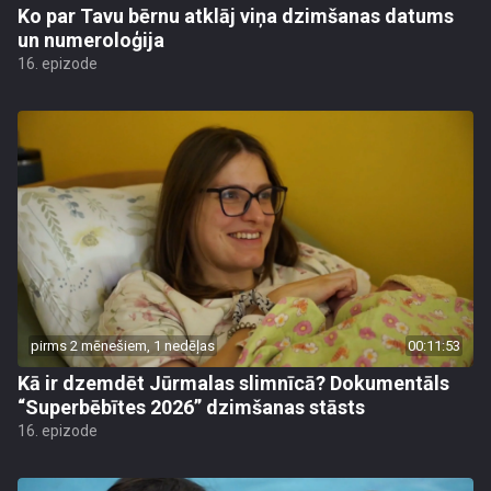
Ko par Tavu bērnu atklāj viņa dzimšanas datums
un numeroloģija
16. epizode
pirms 2 mēnešiem, 1 nedēļas
00:11:53
Kā ir dzemdēt Jūrmalas slimnīcā? Dokumentāls
“Superbēbītes 2026” dzimšanas stāsts
16. epizode