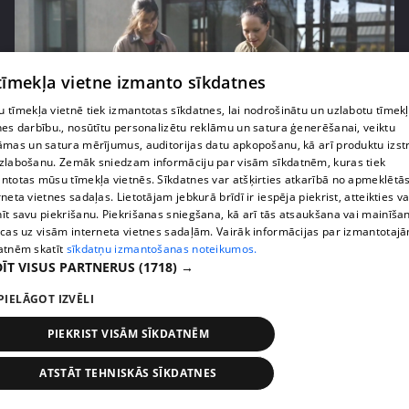
 tīmekļa vietne izmanto sīkdatnes
 tīmekļa vietnē tiek izmantotas sīkdatnes, lai nodrošinātu un uzlabotu tīmek
nes darbību., nosūtītu personalizētu reklāmu un satura ģenerēšanai, veiktu
āmas un satura mērījumus, auditorijas datu apkopošanu, kā arī produktu izst
zlabošanu. Zemāk sniedzam informāciju par visām sīkdatnēm, kuras tiek
pirms 3 mēnešiem
00:06:24
ntotas mūsu tīmekļa vietnēs. Sīkdatnes var atšķirties atkarībā no apmeklētā
Grila sezonā lieliski iespējams ievērot veselīga
rneta vietnes sadaļas. Lietotājam jebkurā brīdī ir iespēja piekrist, atteikties va
īt savu piekrišanu. Piekrišanas sniegšana, kā arī tās atsaukšana vai mainīša
uztura principus
ecas uz visām interneta vietnes sadaļām. Vairāk informācijas par izmantotaj
13. epizode
atnēm skatīt
sīkdatņu izmantošanas noteikumos.
ĪT VISUS PARTNERUS
(1718) →
PIELĀGOT IZVĒLI
PIEKRIST VISĀM SĪKDATNĒM
ATSTĀT TEHNISKĀS SĪKDATNES