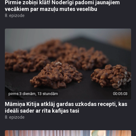
Pirmie zobiņi klāt! Noderīgi padomi jaunajiem
vecākiem par mazuļu mutes veselību
8. epizode
pirms 3 dienām, 13 stundām
00:05:03
Māmiņa Kitija atklāj gardas uzkodas recepti, kas
ideāli sader ar rīta kafijas tasi
8. epizode