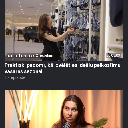
pirms 1 mēneša, 2 nedēļām
00:05:03
Praktiski padomi, kā izvēlēties ideālu pelkostīmu
vasaras sezonai
17. epizode