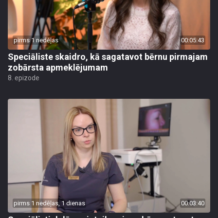
pirms 1 nedēļas
00:05:43
Speciāliste skaidro, kā sagatavot bērnu pirmajam
zobārsta apmeklējumam
8. epizode
pirms 1 nedēļas, 1 dienas
00:03:40