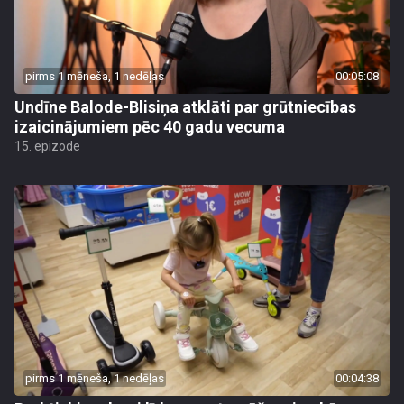
pirms 1 mēneša, 1 nedēļas
00:05:08
Undīne Balode-Blisiņa atklāti par grūtniecības
izaicinājumiem pēc 40 gadu vecuma
15. epizode
pirms 1 mēneša, 1 nedēļas
00:04:38