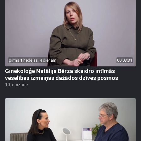
pirms 1 nedēļas, 4 dienām
00:03:31
Ginekoloģe Natālija Bērza skaidro intīmās
veselības izmaiņas dažādos dzīves posmos
10. epizode