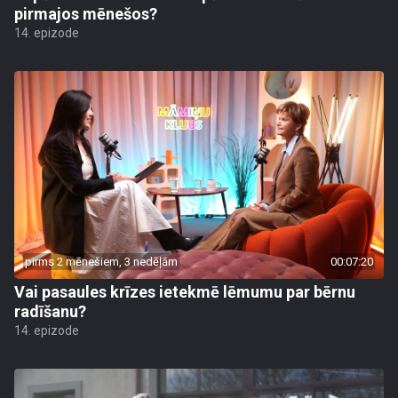
pirmajos mēnešos?
14. epizode
pirms 2 mēnešiem, 3 nedēļām
00:07:20
Vai pasaules krīzes ietekmē lēmumu par bērnu
radīšanu?
14. epizode