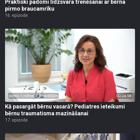
Praktiski padomi līdzsvara trenēšanai ar bērna
pirmo braucamrīku
16. epizode
pirms 1 mēneša, 2 nedēļām
00:04:58
Kā pasargāt bērnu vasarā? Pediatres ieteikumi
bērnu traumatisma mazināšanai
17. epizode