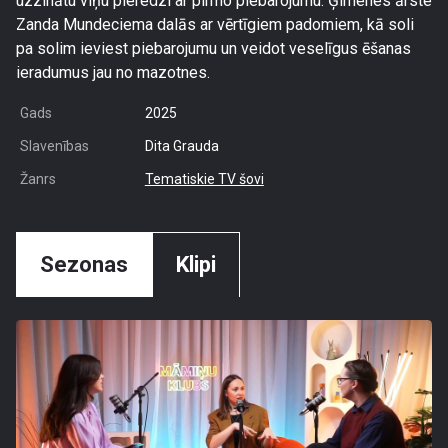
uzzinātu viņu pieredzi ar pirmo piebarojumu. Ģimenes ārste
Zanda Mundeciema dalās ar vērtīgiem padomiem, kā soli
pa solim ieviest piebarojumu un veidot veselīgus ēšanas
ieradumus jau no mazotnes.
Gads
2025
Slavenības
Dita Grauda
Žanrs
Tematiskie TV šovi
Sezonas
Klipi