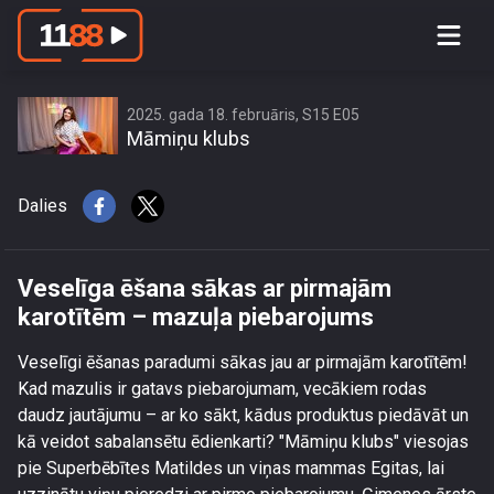
Veselīga ēšana sākas ar pirmajām
karotītēm – mazuļa piebarojums
2025. gada 18. februāris, S15 E05
Māmiņu klubs
Dalies
Veselīga ēšana sākas ar pirmajām
karotītēm – mazuļa piebarojums
Veselīgi ēšanas paradumi sākas jau ar pirmajām karotītēm!
Kad mazulis ir gatavs piebarojumam, vecākiem rodas
daudz jautājumu – ar ko sākt, kādus produktus piedāvāt un
kā veidot sabalansētu ēdienkarti? "Māmiņu klubs" viesojas
pie Superbēbītes Matildes un viņas mammas Egitas, lai