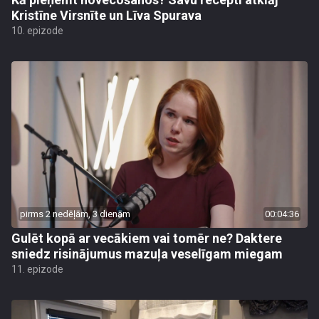
Kristīne Virsnīte un Līva Spurava
10. epizode
pirms 2 nedēļām, 3 dienām
00:04:36
Gulēt kopā ar vecākiem vai tomēr ne? Daktere
sniedz risinājumus mazuļa veselīgam miegam
11. epizode