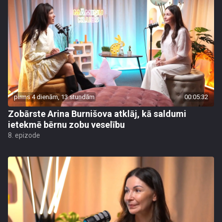
pirms 4 dienām, 13 stundām
00:05:32
Zobārste Arina Burnišova atklāj, kā saldumi
ietekmē bērnu zobu veselību
8. epizode