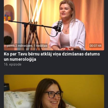
pirms 2 mēnešiem, 1 nedēļas
00:07:44
Ko par Tavu bērnu atklāj viņa dzimšanas datums
un numeroloģija
16. epizode