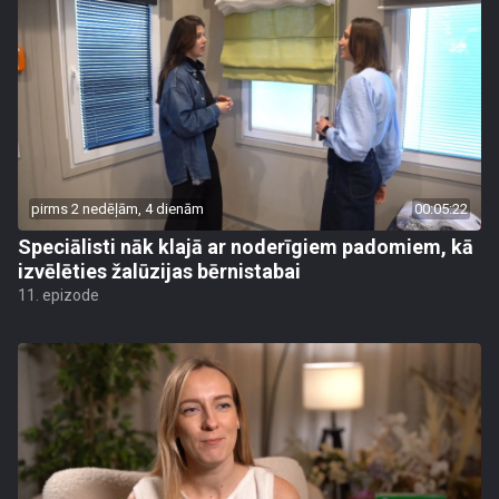
pirms 2 nedēļām, 4 dienām
00:05:22
Speciālisti nāk klajā ar noderīgiem padomiem, kā
izvēlēties žalūzijas bērnistabai
11. epizode