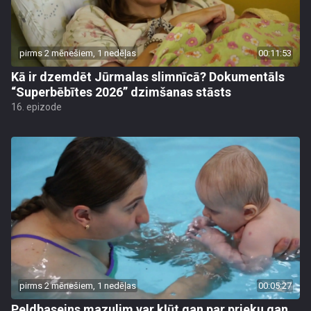
pirms 2 mēnešiem, 1 nedēļas
00:11:53
Kā ir dzemdēt Jūrmalas slimnīcā? Dokumentāls
“Superbēbītes 2026” dzimšanas stāsts
16. epizode
pirms 2 mēnešiem, 1 nedēļas
00:05:27
Peldbaseins mazulim var kļūt gan par prieku gan