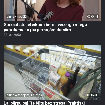
pirms 4 nedēļām
00:04:13
Speciālistu ieteikumi bērna veselīga miega
paradumu no jau pirmajām dienām
11. epizode
pirms 4 nedēļām, 1 dienas
00:04:38
Lai bērnu ballīte būtu bez stresa! Praktiski