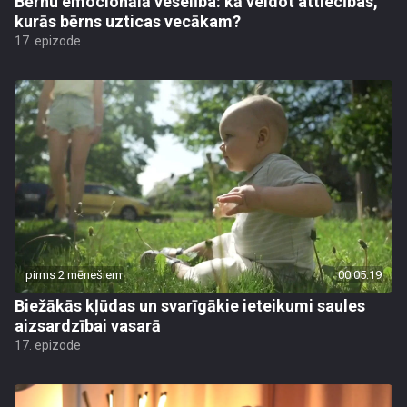
Bērnu emocionālā veselība: kā veidot attiecības,
kurās bērns uzticas vecākam?
17. epizode
pirms 2 mēnešiem
00:05:19
Biežākās kļūdas un svarīgākie ieteikumi saules
aizsardzībai vasarā
17. epizode