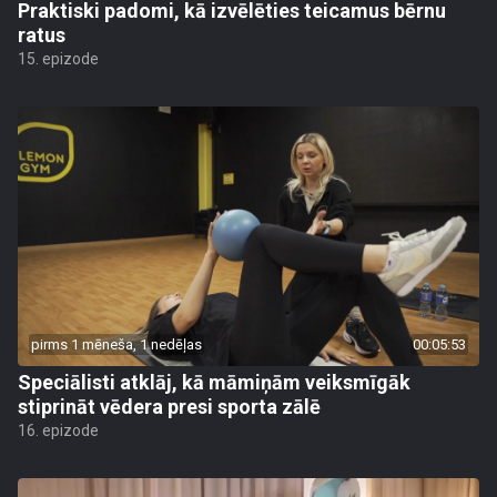
Praktiski padomi, kā izvēlēties teicamus bērnu
ratus
15. epizode
pirms 1 mēneša, 1 nedēļas
00:05:53
Speciālisti atklāj, kā māmiņām veiksmīgāk
stiprināt vēdera presi sporta zālē
16. epizode