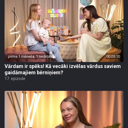
pirms 1 mēneša, 1 nedēļas
00:05:10
Vārdam ir spēks! Kā vecāki izvēlas vārdus saviem
gaidāmajiem bērniņiem?
17. epizode