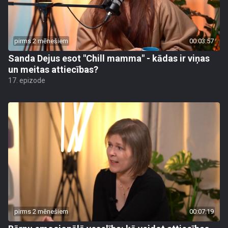
pirms 2 mēnešiem
00:03:57
Sanda Dejus esot "Chill mamma" - kādas ir viņas
un meitas attiecības?
17. epizode
pirms 2 mēnešiem
00:07:19