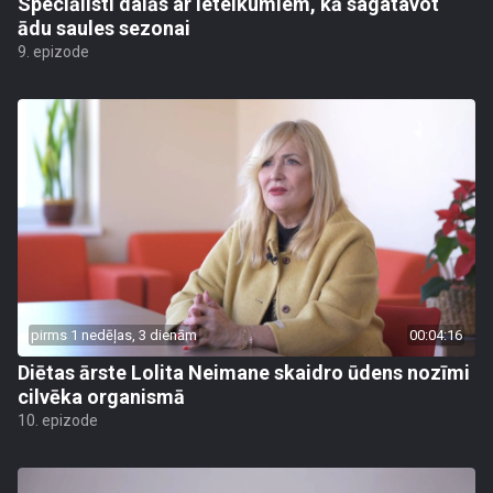
Speciālisti dalās ar ieteikumiem, kā sagatavot
ādu saules sezonai
9. epizode
pirms 1 nedēļas, 3 dienām
00:04:16
Diētas ārste Lolita Neimane skaidro ūdens nozīmi
cilvēka organismā
10. epizode