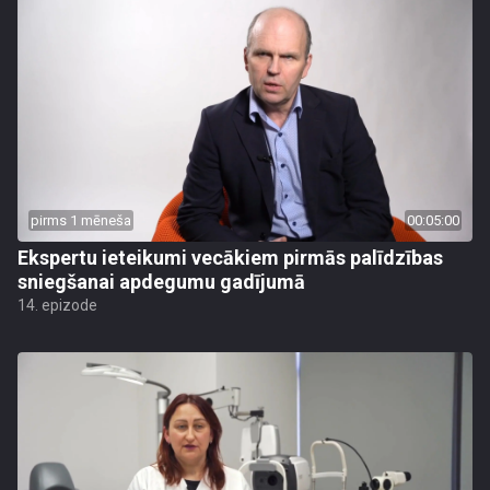
pirms 1 mēneša
00:05:00
Ekspertu ieteikumi vecākiem pirmās palīdzības
sniegšanai apdegumu gadījumā
14. epizode