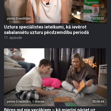
pirms 3 nedēļām
00:05:01
Uztura speciālistes ieteikumi, kā ievērot
sabalansētu uzturu pēcdzemdību periodā
11. epizode
pirms 3 nedēļām, 1 dienas
00:06:44
Bērns guļ pie vecākiem – kā mierīgi pāriet uz