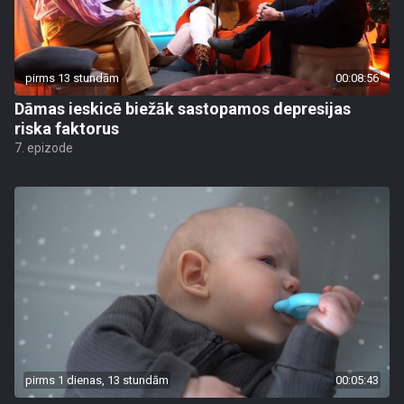
pirms 13 stundām
00:08:56
Dāmas ieskicē biežāk sastopamos depresijas
riska faktorus
7. epizode
pirms 1 dienas, 13 stundām
00:05:43