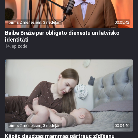
pirms 2 mēnešiem, 3 nedēļām
00:05:42
Baiba Braže par obligāto dienestu un latvisko
identitāti
14. epizode
pirms 2 mēnešiem, 3 nedēļām
00:04:40
Kāpēc daudzas mammas pārtrauc zīdīšanu