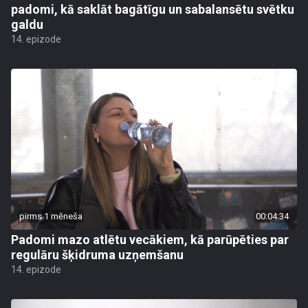
padomi, kā saklāt bagātīgu un sabalansētu svētku
galdu
14. epizode
pirms 1 mēneša
00:04:34
Padomi mazo atlētu vecākiem, kā parūpēties par
regulāru šķidruma uzņemšanu
14. epizode