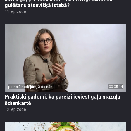
gulēšanu atsevišķā istabā?
11. epizode
pirms 3 nedēļām, 3 dienām
00:05:14
Praktiski padomi, kā pareizi ieviest gaļu mazuļa
ēdienkartē
12. epizode