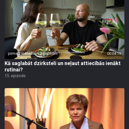
pirms 2 mēnešiem, 2 nedēļām
00:04:19
Kā saglabāt dzirksteli un neļaut attiecībās ienākt
rutīnai?
15. epizode