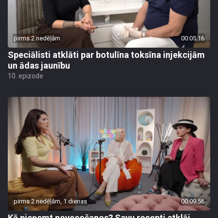
pirms 2 nedēļām
00:05:16
Speciālisti atklāti par botulīna toksīna injekcijām
un ādas jaunību
10. epizode
pirms 2 nedēļām, 1 dienas
00:09:56
Kā pieņemt novecošanos? Savu recepti atklāj