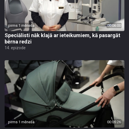
pirms 1 mēneša
00:06:00
Speciālisti nāk klajā ar ieteikumiem, kā pasargāt
bērna redzi
14. epizode
pirms 1 mēneša
00:05:26