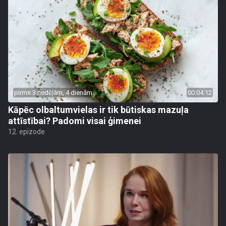
pirms 3 nedēļām, 4 dienām
00:04:12
Kāpēc olbaltumvielas ir tik būtiskas mazuļa
attīstībai? Padomi visai ģimenei
12. epizode