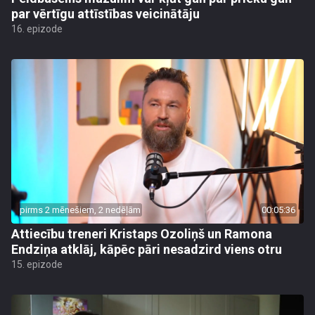
par vērtīgu attīstības veicinātāju
16. epizode
pirms 2 mēnešiem, 2 nedēļām
00:05:36
Attiecību treneri Kristaps Ozoliņš un Ramona
Endziņa atklāj, kāpēc pāri nesadzird viens otru
15. epizode