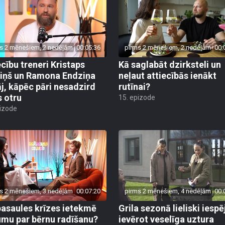
s 2 mēnešiem, 2 nedēļām
00:05:36
pirms 2 mēnešiem, 2 nedēļām
00:
ecību treneri Kristaps
Kā saglabāt dzirksteli un
iņš un Ramona Endziņa
neļaut attiecībās ienākt
āj, kāpēc pāri nesadzird
rutīnai?
s otru
15. epizode
pizode
s 2 mēnešiem, 3 nedēļām
00:07:20
pirms 2 mēnešiem, 4 nedēļām
00:
pasaules krīzes ietekmē
Grila sezonā lieliski iesp
mu par bērnu radīšanu?
ievērot veselīga uztura