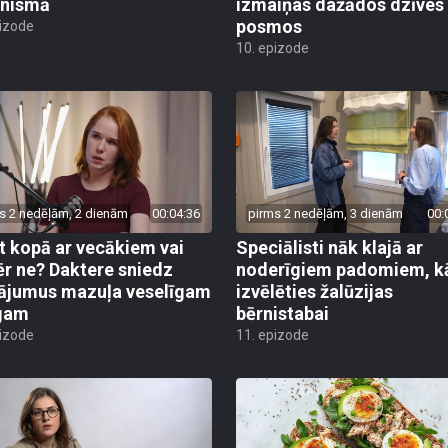
anismā
izmaiņas dažādos dzīves
posmos
pizode
10. epizode
s 2 nedēļām, 2 dienām
00:04:36
pirms 2 nedēļām, 3 dienām
00:
t kopā ar vecākiem vai
Speciālisti nāk klajā ar
r ne? Daktere sniedz
noderīgiem padomiem, k
nājumus mazuļa veselīgam
izvēlēties žalūzijas
gam
bērnistabai
pizode
11. epizode