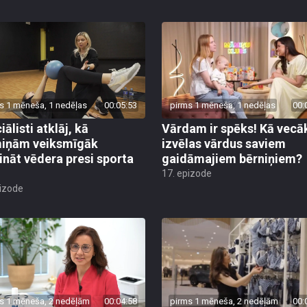
s 1 mēneša, 1 nedēļas
00:05:53
pirms 1 mēneša, 1 nedēļas
00:
ālisti atklāj, kā
Vārdam ir spēks! Kā vecā
iņām veiksmīgāk
izvēlas vārdus saviem
rināt vēdera presi sporta
gaidāmajiem bērniņiem?
17. epizode
pizode
s 1 mēneša, 2 nedēļām
00:04:58
pirms 1 mēneša, 2 nedēļām
00: