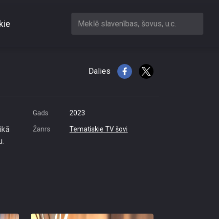
kie
Meklē slavenības, šovus, u.c.
Dalies
Gads
2023
ikā
Žanrs
Tematiskie TV šovi
u.