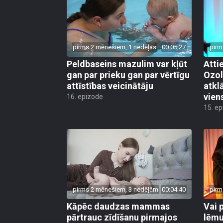
pirms 2 mēnešiem, 1 nedēļas
00:05:27
pirm
Peldbaseins mazulim var kļūt
Atti
gan par prieku gan par vērtīgu
Ozol
attīstības veicinātāju
atkl
vien
16. epizode
15. e
pirms 2 mēnešiem, 3 nedēļām
00:04:40
pirm
Kāpēc daudzas mammas
Vai 
pārtrauc zīdīšanu pirmajos
lēmu