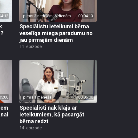
04:12
pirms 3 nedēļām, 6 dienām
00:04:13
k
Speciālistu ieteikumi bērna
i?
veselīga miega paradumu no
jau pirmajām dienām
11. epizode
05:00
pirms 1 mēneša
00:06:00
kiem
Speciālisti nāk klajā ar
anai
ieteikumiem, kā pasargāt
bērna redzi
14. epizode