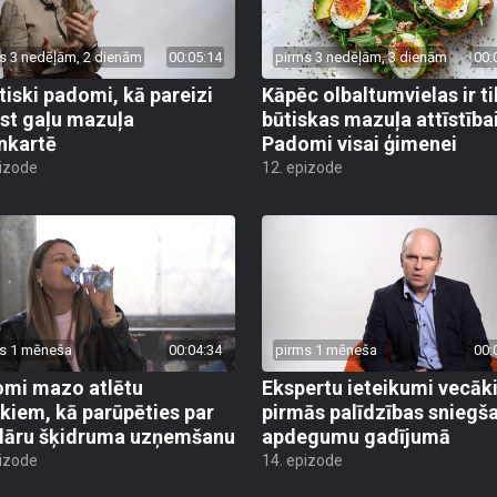
s 3 nedēļām, 2 dienām
00:05:14
pirms 3 nedēļām, 3 dienām
00:
tiski padomi, kā pareizi
Kāpēc olbaltumvielas ir ti
est gaļu mazuļa
būtiskas mazuļa attīstība
nkartē
Padomi visai ģimenei
pizode
12. epizode
s 1 mēneša
00:04:34
pirms 1 mēneša
00:
mi mazo atlētu
Ekspertu ieteikumi vecā
kiem, kā parūpēties par
pirmās palīdzības sniegš
lāru šķidruma uzņemšanu
apdegumu gadījumā
pizode
14. epizode