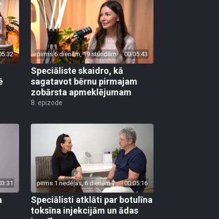
05:32
pirms 6 dienām, 19 stundām
00:05:43
Speciāliste skaidro, kā
ē
sagatavot bērnu pirmajam
zobārsta apmeklējumam
8. epizode
03:31
pirms 1 nedēļas, 6 dienām
00:05:16
a
Speciālisti atklāti par botulīna
toksīna injekcijām un ādas