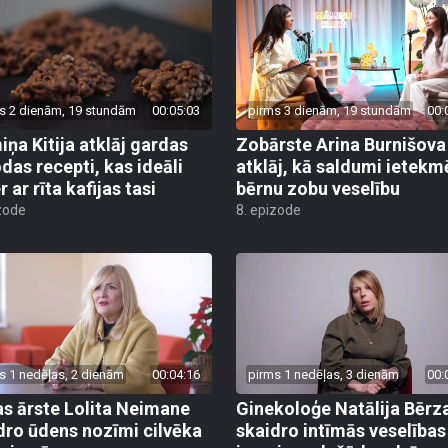
s 2 dienām, 19 stundām
00:05:03
pirms 3 dienām, 19 stundām
00:
ņa Kitija atklāj gardas
Zobārste Arina Burnišova
das recepti, kas ideāli
atklāj, kā saldumi ietekm
 ar rīta kafijas tasi
bērnu zobu veselību
zode
8. epizode
s 1 nedēļas, 2 dienām
00:04:16
pirms 1 nedēļas, 3 dienām
00:
as ārste Lolita Neimane
Ginekoloģe Natālija Bērz
dro ūdens nozīmi cilvēka
skaidro intīmās veselības