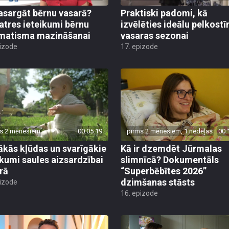
asargāt bērnu vasarā?
Praktiski padomi, kā
atres ieteikumi bērnu
izvēlēties ideālu pelkost
matisma mazināšanai
vasaras sezonai
pizode
17. epizode
s 2 mēnešiem
00:05:19
pirms 2 mēnešiem, 1 nedēļas
00:
ākās kļūdas un svarīgākie
Kā ir dzemdēt Jūrmalas
ikumi saules aizsardzībai
slimnīcā? Dokumentāls
rā
“Superbēbītes 2026”
dzimšanas stāsts
pizode
16. epizode