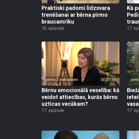
Praktiski padomi līdzsvara
Kā p
trenēšanai ar bērna pirmo
Pedi
braucamrīku
trau
16. epizode
17. e
pirms 2 mēnešiem
00:07:19
pirm
Bērnu emocionālā veselība: kā
Biež
veidot attiecības, kurās bērns
iete
uzticas vecākam?
vasa
17. epizode
17. e