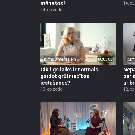
mēnešos?
14. e
14. epizode
pirms 3 mēnešiem
00:05:00
pirm
Cik ilgs laiks ir normāls,
Nepa
gaidot grūtniecības
par 
iestāšanos?
ar b
13. epizode
12. e