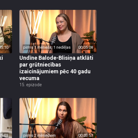
05:10
pirms 1 mēneša, 1 nedēļas
00:05:08
ki
Undīne Balode-Blisiņa atklāti
par grūtniecības
izaicinājumiem pēc 40 gadu
vecuma
15. epizode
05:03
pirms 2 mēnešiem
00:03:57