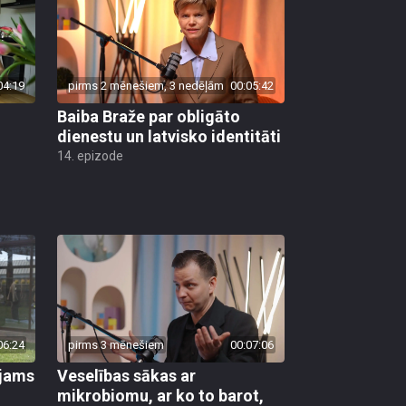
04:19
pirms 2 mēnešiem, 3 nedēļām
00:05:42
Baiba Braže par obligāto
dienestu un latvisko identitāti
14. epizode
06:24
pirms 3 mēnešiem
00:07:06
ējams
Veselības sākas ar
mikrobiomu, ar ko to barot,