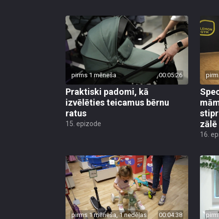
pirms 1 mēneša
00:05:26
pirm
Praktiski padomi, kā
Speci
izvēlēties teicamus bērnu
mām
ratus
stip
zālē
15. epizode
16. e
pirms 1 mēneša, 1 nedēļas
00:04:38
pirm