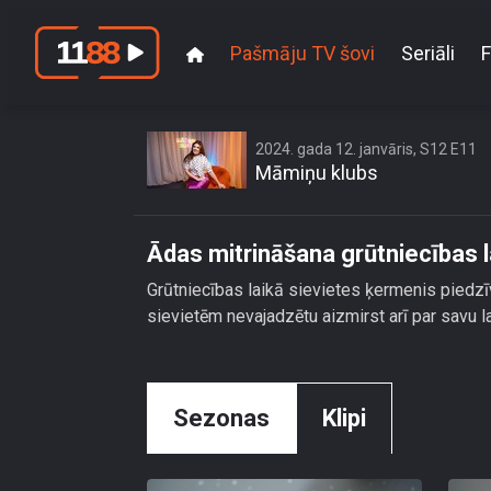
Pašmāju TV šovi
Seriāli
F
2024. gada 12. janvāris, S12 E11
Māmiņu klubs
Ādas mitrināšana grūtniecības l
Grūtniecības laikā sievietes ķermenis piedzīv
sievietēm nevajadzētu aizmirst arī par savu 
Sezonas
Klipi