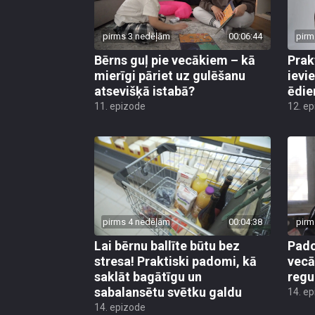
pirms 3 nedēļām
00:06:44
pirm
Bērns guļ pie vecākiem – kā
Prak
mierīgi pāriet uz gulēšanu
ievi
atsevišķā istabā?
ēdie
11. epizode
12. e
pirms 4 nedēļām
00:04:38
pirm
Lai bērnu ballīte būtu bez
Pado
stresa! Praktiski padomi, kā
vecā
saklāt bagātīgu un
regu
sabalansētu svētku galdu
14. e
14. epizode