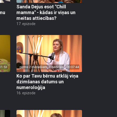
Sanda Dejus esot "Chill
īmu
mamma" - kādas ir viņas un
meitas attiecības?
17. epizode
11:53
pirms 2 mēnešiem, 1 nedēļas
00:07:44
Ko par Tavu bērnu atklāj viņa
dzimšanas datums un
numeroloģija
16. epizode