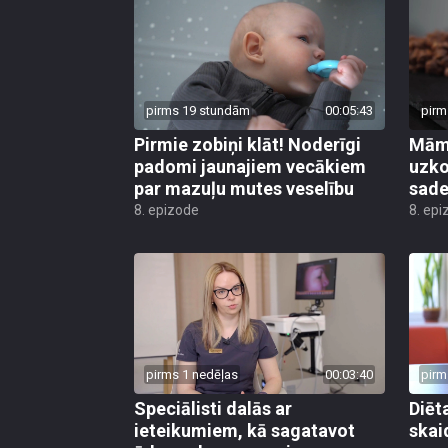
pirms 19 stundām
00:05:43
pirm
Pirmie zobiņi klāt! Noderīgi
Māmi
padomi jaunajiem vecākiem
uzko
par mazuļu mutes veselību
sader
8. epizode
8. epi
pirms 1 nedēļas
00:03:40
pirm
Speciālisti dalās ar
Diēt
ieteikumiem, kā sagatavot
skai