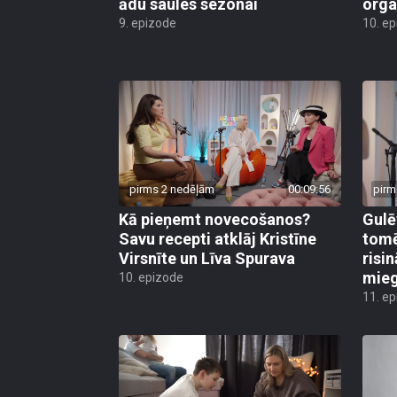
ādu saules sezonai
org
9. epizode
10. e
pirms 2 nedēļām
00:09:56
pirm
Kā pieņemt novecošanos?
Gulē
Savu recepti atklāj Kristīne
tomē
Virsnīte un Līva Spurava
risi
mie
10. epizode
11. e