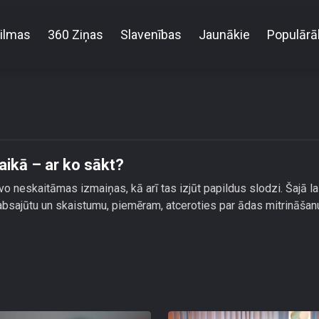
ilmas
360 Ziņas
Slavenības
Jaunākie
Populārā
Ādas mitrināšana grūtniecības laikā – ar ko sākt?
aikā – ar ko sākt?
o neskaitāmas izmaiņas, kā arī tas izjūt papildus slodzi. Šajā la
labsajūtu un skaistumu, piemēram, atceroties par ādas mitrināšan