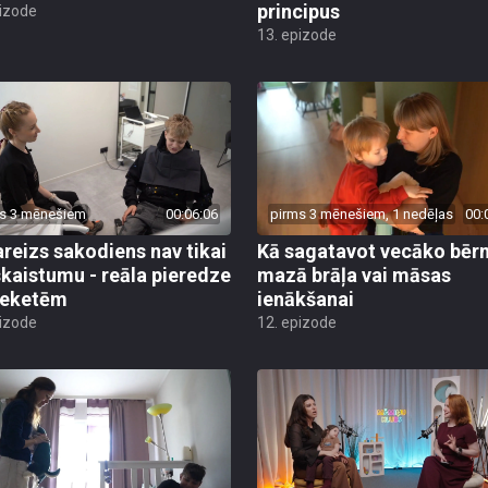
principus
pizode
13. epizode
s 3 mēnešiem
00:06:06
pirms 3 mēnešiem, 1 nedēļas
00:
reizs sakodiens nav tikai
Kā sagatavot vecāko bēr
skaistumu - reāla pieredze
mazā brāļa vai māsas
reketēm
ienākšanai
pizode
12. epizode