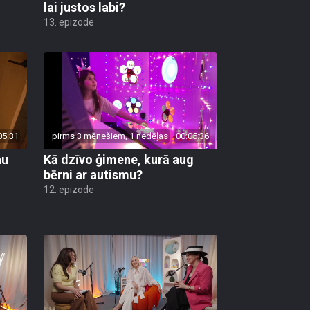
lai justos labi?
13. epizode
05:31
pirms 3 mēnešiem, 1 nedēļas
00:05:36
nu
Kā dzīvo ģimene, kurā aug
bērni ar autismu?
12. epizode