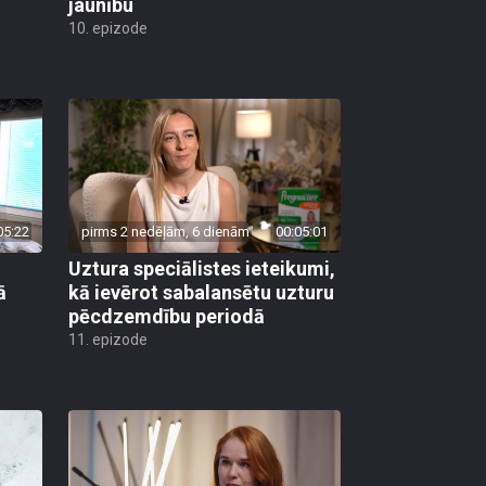
jaunību
10. epizode
05:22
pirms 2 nedēļām, 6 dienām
00:05:01
Uztura speciālistes ieteikumi,
ā
kā ievērot sabalansētu uzturu
pēcdzemdību periodā
11. epizode