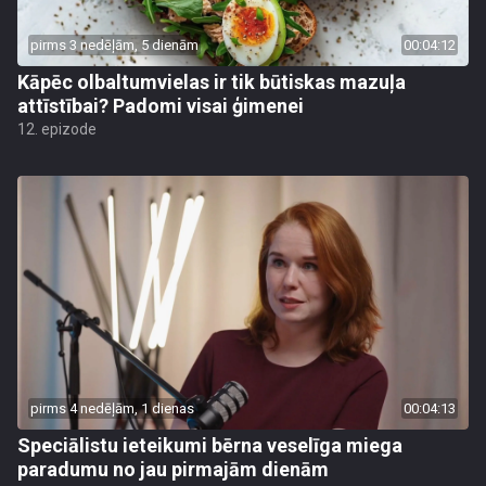
pirms 3 nedēļām, 5 dienām
00:04:12
Kāpēc olbaltumvielas ir tik būtiskas mazuļa
attīstībai? Padomi visai ģimenei
12. epizode
pirms 4 nedēļām, 1 dienas
00:04:13
Speciālistu ieteikumi bērna veselīga miega
paradumu no jau pirmajām dienām