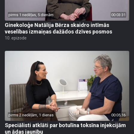
pirms 1 nedēļas, 5 dienām
00:03:31
Ginekoloģe Natālija Bērza skaidro intīmās
veselības izmaiņas dažādos dzīves posmos
10. epizode
pirms 2 nedēļām, 1 dienas
00:05:16
Speciālisti atklāti par botulīna toksīna injekcijām
un ādas jaunību