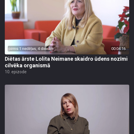
pirms 1 nedēļas, 4 dienām
00:04:16
Diētas ārste Lolita Neimane skaidro ūdens nozīmi
cilvēka organismā
10. epizode