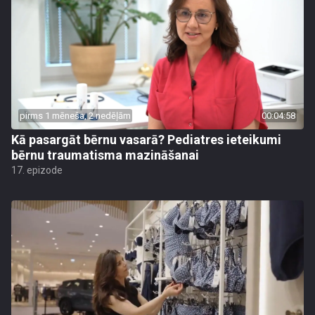
pirms 1 mēneša, 2 nedēļām
00:04:58
Kā pasargāt bērnu vasarā? Pediatres ieteikumi
bērnu traumatisma mazināšanai
17. epizode