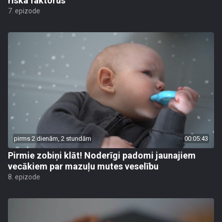
riska faktorus
7. epizode
pirms 2 dienām, 2 stundām
00:05:43
Pirmie zobiņi klāt! Noderīgi padomi jaunajiem
vecākiem par mazuļu mutes veselību
8. epizode