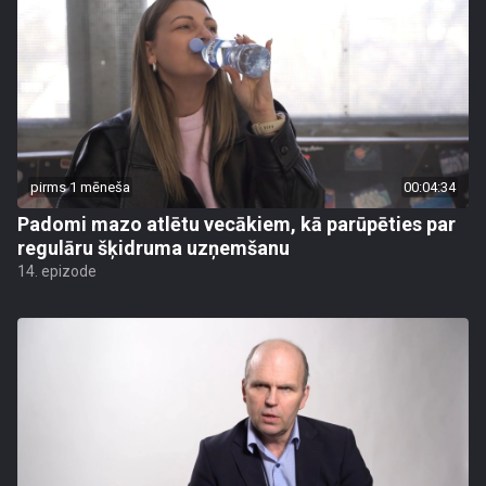
pirms 1 mēneša
00:04:34
Padomi mazo atlētu vecākiem, kā parūpēties par
regulāru šķidruma uzņemšanu
14. epizode