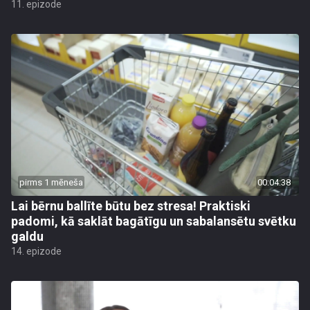
11. epizode
pirms 1 mēneša
00:04:38
Lai bērnu ballīte būtu bez stresa! Praktiski
padomi, kā saklāt bagātīgu un sabalansētu svētku
galdu
14. epizode