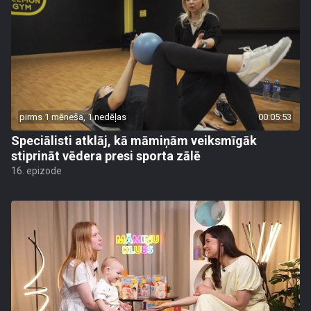
pirms 1 mēneša, 1 nedēļas
00:05:53
Speciālisti atklāj, kā māmiņām veiksmīgāk
stiprināt vēdera presi sporta zālē
16. epizode