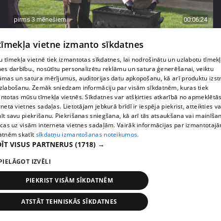
pirms 3 mēnešiem
00:06:24
Grila sezonā lieliski iespējams ievērot veselīga
 tīmekļa vietne izmanto sīkdatnes
uztura principus
13. epizode
 tīmekļa vietnē tiek izmantotas sīkdatnes, lai nodrošinātu un uzlabotu tīmek
nes darbību., nosūtītu personalizētu reklāmu un satura ģenerēšanai, veiktu
āmas un satura mērījumus, auditorijas datu apkopošanu, kā arī produktu izst
zlabošanu. Zemāk sniedzam informāciju par visām sīkdatnēm, kuras tiek
ntotas mūsu tīmekļa vietnēs. Sīkdatnes var atšķirties atkarībā no apmeklētā
rneta vietnes sadaļas. Lietotājam jebkurā brīdī ir iespēja piekrist, atteikties va
īt savu piekrišanu. Piekrišanas sniegšana, kā arī tās atsaukšana vai mainīša
ecas uz visām interneta vietnes sadaļām. Vairāk informācijas par izmantotaj
atnēm skatīt
sīkdatņu izmantošanas noteikumos.
ĪT VISUS PARTNERUS
(1718) →
PIELĀGOT IZVĒLI
PIEKRIST VISĀM SĪKDATNĒM
pirms 3 mēnešiem
00:07:06
Veselības sākas ar mikrobiomu, ar ko to barot, lai
ATSTĀT TEHNISKĀS SĪKDATNES
justos labi?