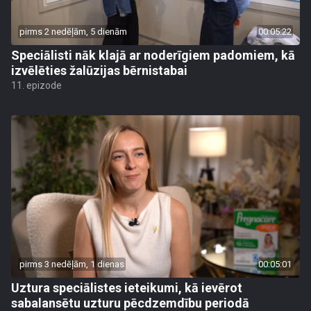
pirms 2 nedēļām, 5 dienām
00:05:22
Speciālisti nāk klajā ar noderīgiem padomiem, kā
izvēlēties žalūzijas bērnistabai
11. epizode
pirms 3 nedēļām, 1 dienas
00:05:01
Uztura speciālistes ieteikumi, kā ievērot
sabalansētu uzturu pēcdzemdību periodā