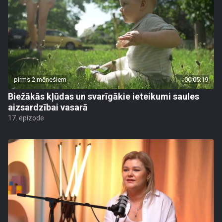
pirms 2 mēnešiem
00:05:19
Biežākās kļūdas un svarīgākie ieteikumi saules
aizsardzībai vasarā
17. epizode