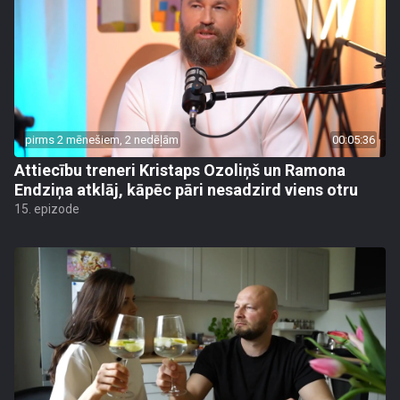
pirms 2 mēnešiem, 2 nedēļām
00:05:36
Attiecību treneri Kristaps Ozoliņš un Ramona
Endziņa atklāj, kāpēc pāri nesadzird viens otru
15. epizode