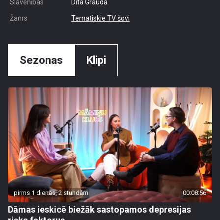
Slavenības
Dita Grauda
Žanrs
Tematiskie TV šovi
Sezonas
Klipi
pirms 1 dienas, 2 stundām
00:08:56
Dāmas ieskicē biežāk sastopamos depresijas