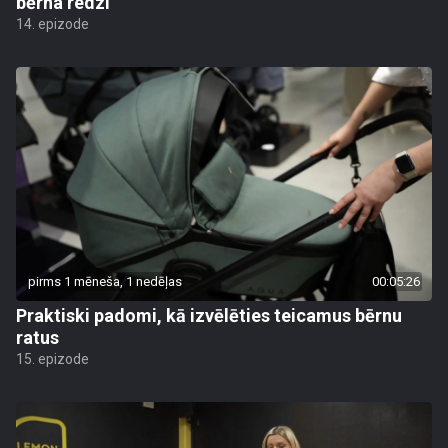
bērna redzi
14. epizode
pirms 1 mēneša, 1 nedēļas
00:05:26
Praktiski padomi, kā izvēlēties teicamus bērnu
ratus
15. epizode