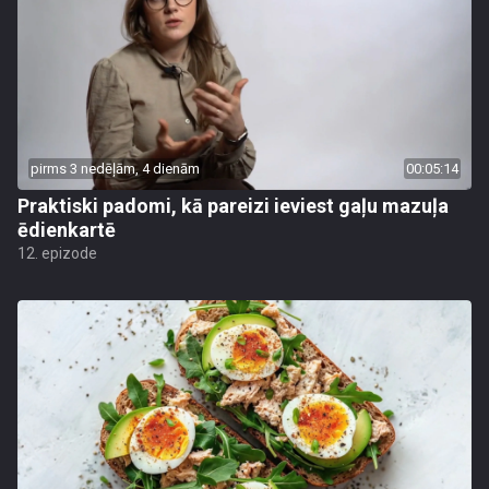
pirms 3 nedēļām, 4 dienām
00:05:14
Praktiski padomi, kā pareizi ieviest gaļu mazuļa
ēdienkartē
12. epizode