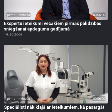
pirms 1 mēneša
00:05:00
Ekspertu ieteikumi vecākiem pirmās palīdzības
sniegšanai apdegumu gadījumā
14. epizode
pirms 1 mēneša
00:06:00
Speciālisti nāk klajā ar ieteikumiem, kā pasargāt