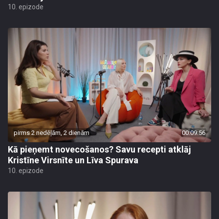
10. epizode
pirms 2 nedēļām, 2 dienām
00:09:56
Kā pieņemt novecošanos? Savu recepti atklāj
Kristīne Virsnīte un Līva Spurava
10. epizode