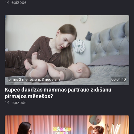
14. epizode
pirms 2 mēnešiem, 3 nedēļām
00:04:40
Kāpēc daudzas mammas pārtrauc zīdīšanu
pirmajos mēnešos?
14. epizode