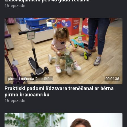
15. epizode
pirms 1 mēneša, 2 nedēļām
00:04:38
Praktiski padomi līdzsvara trenēšanai ar bērna
pirmo braucamrīku
16. epizode