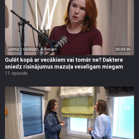
pirms 2 nedēļām, 4 dienām
00:04:36
Gulēt kopā ar vecākiem vai tomēr ne? Daktere
sniedz risinājumus mazuļa veselīgam miegam
11. epizode