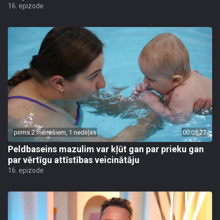
16. epizode
pirms 2 mēnešiem, 1 nedēļas
00:05:27
Peldbaseins mazulim var kļūt gan par prieku gan
par vērtīgu attīstības veicinātāju
16. epizode