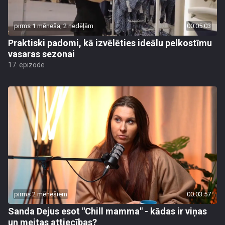
pirms 1 mēneša, 2 nedēļām
00:05:03
Praktiski padomi, kā izvēlēties ideālu pelkostīmu
vasaras sezonai
17. epizode
pirms 2 mēnešiem
00:03:57
Sanda Dejus esot "Chill mamma" - kādas ir viņas
un meitas attiecības?