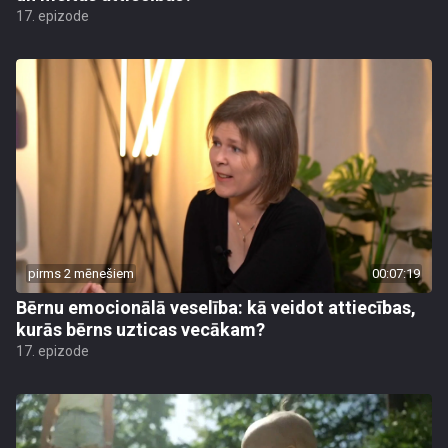
17. epizode
pirms 2 mēnešiem
00:07:19
Bērnu emocionālā veselība: kā veidot attiecības,
kurās bērns uzticas vecākam?
17. epizode