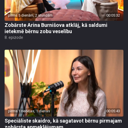
pirms 5 dienām, 2 stundām
00:05:32
Zobārste Arina Burnišova atklāj, kā saldumi
ietekmē bērnu zobu veselību
8. epizode
pirms 1 nedēļas, 1 dienas
00:05:43
Speciāliste skaidro, kā sagatavot bērnu pirmajam
zobārsta apmeklējumam