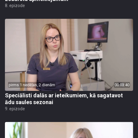
8. epizode
pirms 1 nedēļas, 2 dienām
00:03:40
Speciālisti dalās ar ieteikumiem, kā sagatavot
ādu saules sezonai
9. epizode