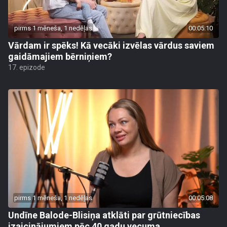
pirms 1 mēneša, 1 nedēļas
00:05:10
Vārdam ir spēks! Kā vecāki izvēlas vārdus saviem
gaidāmajiem bērniņiem?
17. epizode
pirms 1 mēneša, 1 nedēļas
00:05:08
Undīne Balode-Blisiņa atklāti par grūtniecības
izaicinājumiem pēc 40 gadu vecuma