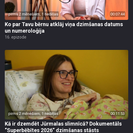
pirms 2 mēnešiem, 1 nedēļas
00:07:44
Ko par Tavu bērnu atklāj viņa dzimšanas datums
un numeroloģija
16. epizode
pirms 2 mēnešiem, 1 nedēļas
00:11:53
Kā ir dzemdēt Jūrmalas slimnīcā? Dokumentāls
“Superbēbītes 2026” dzimšanas stāsts