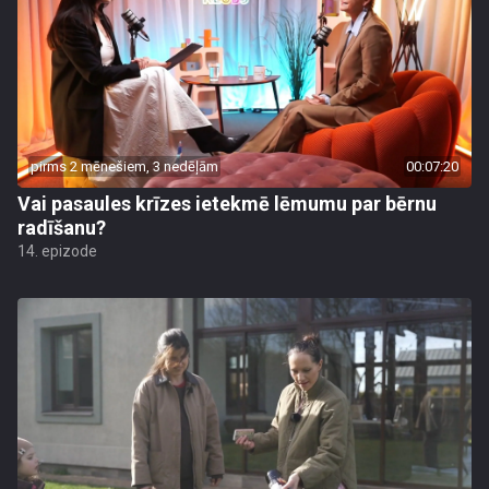
pirms 2 mēnešiem, 3 nedēļām
00:07:20
Vai pasaules krīzes ietekmē lēmumu par bērnu
radīšanu?
14. epizode