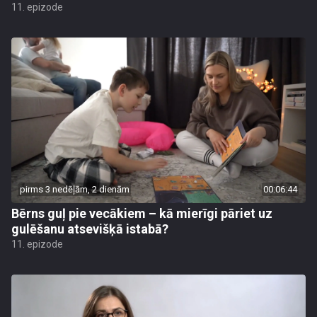
11. epizode
pirms 3 nedēļām, 2 dienām
00:06:44
Bērns guļ pie vecākiem – kā mierīgi pāriet uz
gulēšanu atsevišķā istabā?
11. epizode