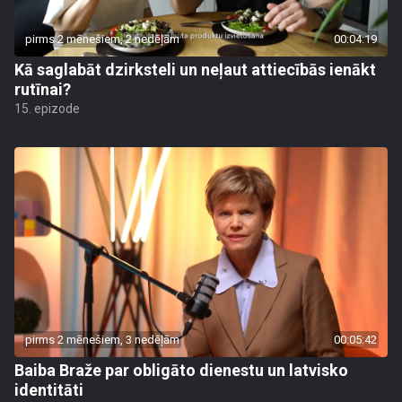
pirms 2 mēnešiem, 2 nedēļām
00:04:19
Kā saglabāt dzirksteli un neļaut attiecībās ienākt
rutīnai?
15. epizode
pirms 2 mēnešiem, 3 nedēļām
00:05:42
Baiba Braže par obligāto dienestu un latvisko
identitāti