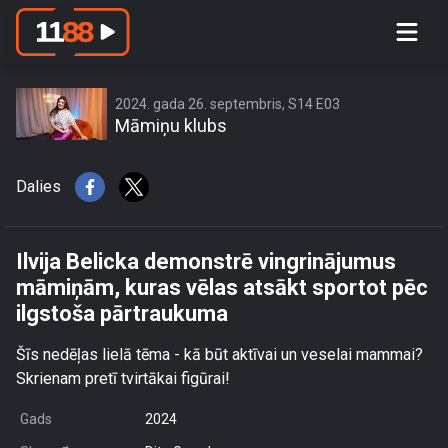
Ilvija Belicka demonstrē vingrinājumus
māmiņām, kuras vēlas atsākt sportot
pēc ilgstoša pārtraukuma
2024. gada 26. septembris, S14 E03
Māmiņu klubs
Dalies
Ilvija Belicka demonstrē vingrinājumus
māmiņām, kuras vēlas atsākt sportot pēc
ilgstoša pārtraukuma
Šīs nedēļas lielā tēma - kā būt aktīvai un veselai mammai?
Skrienam pretī tvirtākai figūrai!
Gads
2024