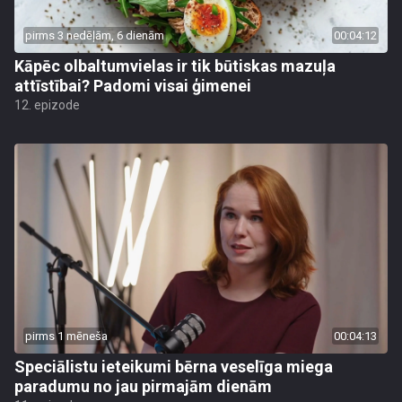
pirms 3 nedēļām, 6 dienām
00:04:12
Kāpēc olbaltumvielas ir tik būtiskas mazuļa
attīstībai? Padomi visai ģimenei
12. epizode
pirms 1 mēneša
00:04:13
Speciālistu ieteikumi bērna veselīga miega
paradumu no jau pirmajām dienām