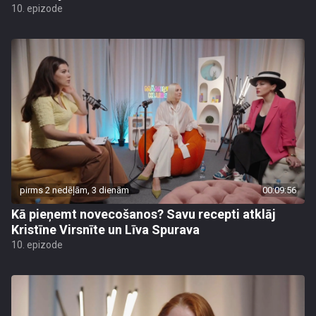
10. epizode
pirms 2 nedēļām, 3 dienām
00:09:56
Kā pieņemt novecošanos? Savu recepti atklāj
Kristīne Virsnīte un Līva Spurava
10. epizode