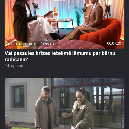
pirms 2 mēnešiem, 4 nedēļām
00:07:20
Vai pasaules krīzes ietekmē lēmumu par bērnu
radīšanu?
14. epizode