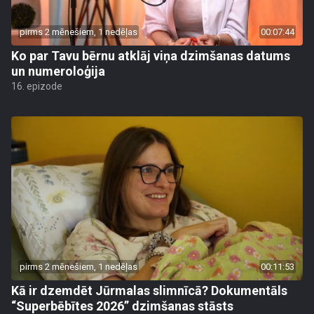
pirms 2 mēnešiem, 1 nedēļas
00:07:44
Ko par Tavu bērnu atklāj viņa dzimšanas datums
un numeroloģija
16. epizode
pirms 2 mēnešiem, 1 nedēļas
00:11:53
Kā ir dzemdēt Jūrmalas slimnīcā? Dokumentāls
“Superbēbītes 2026” dzimšanas stāsts