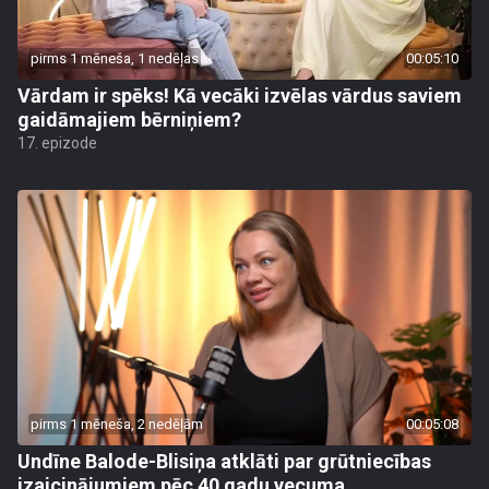
pirms 1 mēneša, 1 nedēļas
00:05:10
Vārdam ir spēks! Kā vecāki izvēlas vārdus saviem
gaidāmajiem bērniņiem?
17. epizode
pirms 1 mēneša, 2 nedēļām
00:05:08
Undīne Balode-Blisiņa atklāti par grūtniecības
izaicinājumiem pēc 40 gadu vecuma