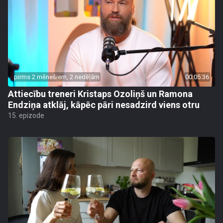
pirms 2 mēnešiem, 2 nedēļām
00:05:36
Attiecību treneri Kristaps Ozoliņš un Ramona
Endziņa atklāj, kāpēc pāri nesadzird viens otru
15. epizode