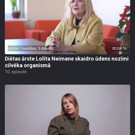
pirms 1 nedēļas, 5 dienām
00:04:16
Diētas ārste Lolita Neimane skaidro ūdens nozīmi
cilvēka organismā
10. epizode