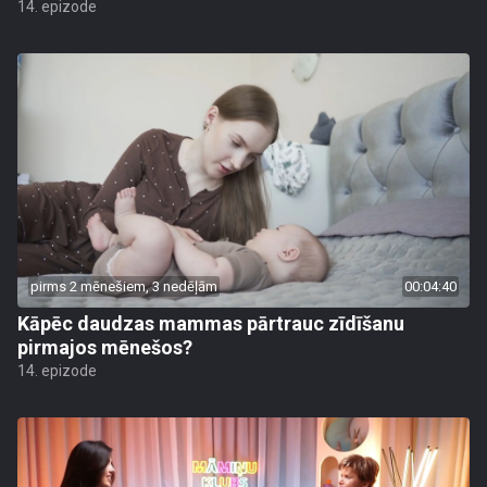
14. epizode
pirms 2 mēnešiem, 3 nedēļām
00:04:40
Kāpēc daudzas mammas pārtrauc zīdīšanu
pirmajos mēnešos?
14. epizode