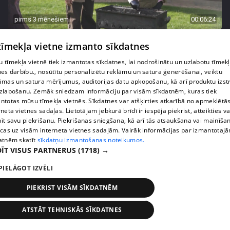
pirms 3 mēnešiem
00:06:24
Grila sezonā lieliski iespējams ievērot veselīga
 tīmekļa vietne izmanto sīkdatnes
uztura principus
13. epizode
 tīmekļa vietnē tiek izmantotas sīkdatnes, lai nodrošinātu un uzlabotu tīmek
nes darbību., nosūtītu personalizētu reklāmu un satura ģenerēšanai, veiktu
āmas un satura mērījumus, auditorijas datu apkopošanu, kā arī produktu izst
zlabošanu. Zemāk sniedzam informāciju par visām sīkdatnēm, kuras tiek
ntotas mūsu tīmekļa vietnēs. Sīkdatnes var atšķirties atkarībā no apmeklētā
rneta vietnes sadaļas. Lietotājam jebkurā brīdī ir iespēja piekrist, atteikties va
īt savu piekrišanu. Piekrišanas sniegšana, kā arī tās atsaukšana vai mainīša
ecas uz visām interneta vietnes sadaļām. Vairāk informācijas par izmantotaj
atnēm skatīt
sīkdatņu izmantošanas noteikumos.
ĪT VISUS PARTNERUS
(1718) →
PIELĀGOT IZVĒLI
PIEKRIST VISĀM SĪKDATNĒM
pirms 3 mēnešiem
00:07:06
Veselības sākas ar mikrobiomu, ar ko to barot, lai
ATSTĀT TEHNISKĀS SĪKDATNES
justos labi?