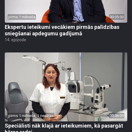
pirms 1 mēneša
00:05:00
Ekspertu ieteikumi vecākiem pirmās palīdzības
sniegšanai apdegumu gadījumā
14. epizode
pirms 1 mēneša, 1 nedēļas
00:06:00
Speciālisti nāk klajā ar ieteikumiem, kā pasargāt