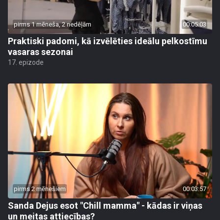
pirms 1 mēneša, 2 nedēļām
00:05:03
Praktiski padomi, kā izvēlēties ideālu pelkostīmu
vasaras sezonai
17. epizode
pirms 2 mēnešiem
00:03:57
Sanda Dejus esot "Chill mamma" - kādas ir viņas
un meitas attiecības?