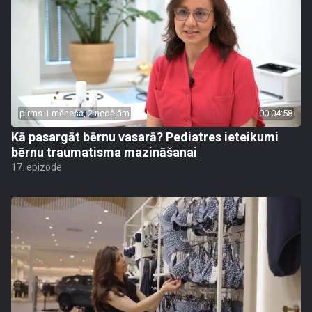
pirms 1 mēneša, 2 nedēļām
00:04:58
Kā pasargāt bērnu vasarā? Pediatres ieteikumi
bērnu traumatisma mazināšanai
17. epizode