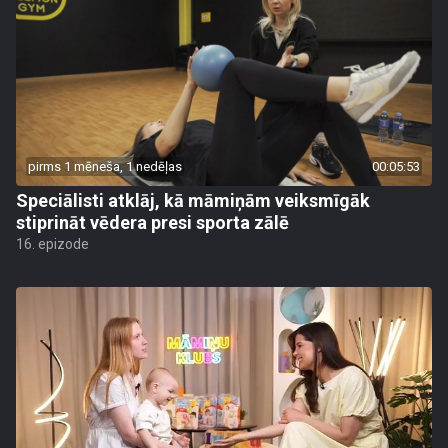
pirms 1 mēneša, 1 nedēļas
00:05:53
Speciālisti atklāj, kā māmiņām veiksmīgāk
stiprināt vēdera presi sporta zālē
16. epizode