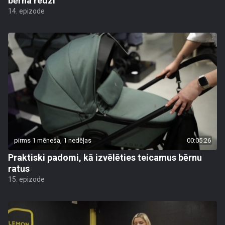
bērna redzi
14. epizode
pirms 1 mēneša, 1 nedēļas
00:05:26
Praktiski padomi, kā izvēlēties teicamus bērnu
ratus
15. epizode