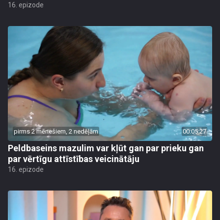
16. epizode
pirms 2 mēnešiem, 2 nedēļām
00:05:27
Peldbaseins mazulim var kļūt gan par prieku gan
par vērtīgu attīstības veicinātāju
16. epizode