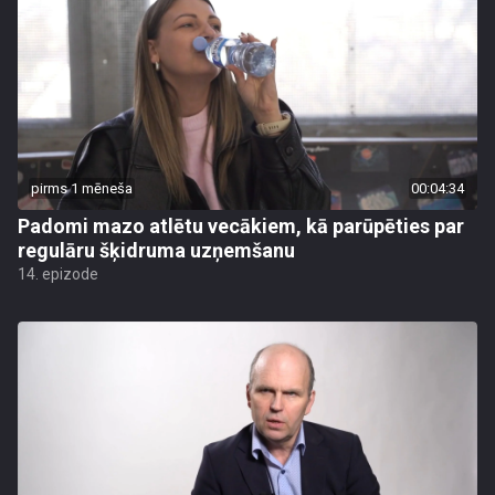
pirms 1 mēneša
00:04:34
Padomi mazo atlētu vecākiem, kā parūpēties par
regulāru šķidruma uzņemšanu
14. epizode