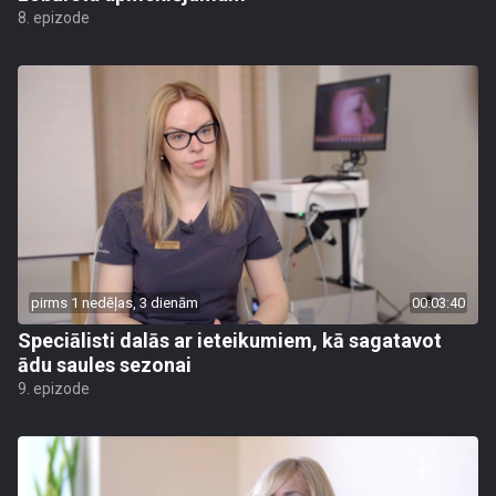
8. epizode
pirms 1 nedēļas, 3 dienām
00:03:40
Speciālisti dalās ar ieteikumiem, kā sagatavot
ādu saules sezonai
9. epizode