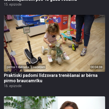
15. epizode
pirms 1 mēneša, 2 nedēļām
00:04:38
Praktiski padomi līdzsvara trenēšanai ar bērna
pirmo braucamrīku
16. epizode