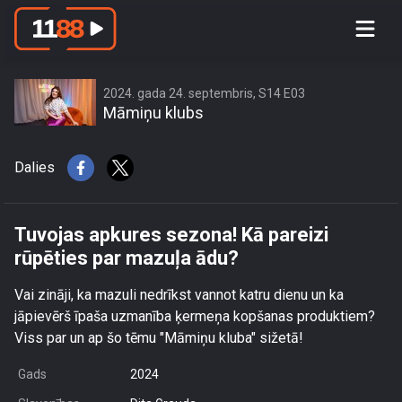
Tuvojas apkures sezona! Kā pareizi
rūpēties par mazuļa ādu?
2024. gada 24. septembris, S14 E03
Māmiņu klubs
Dalies
Tuvojas apkures sezona! Kā pareizi
rūpēties par mazuļa ādu?
Vai zināji, ka mazuli nedrīkst vannot katru dienu un ka
jāpievērš īpaša uzmanība ķermeņa kopšanas produktiem?
Viss par un ap šo tēmu "Māmiņu kluba" sižetā!
Gads
2024