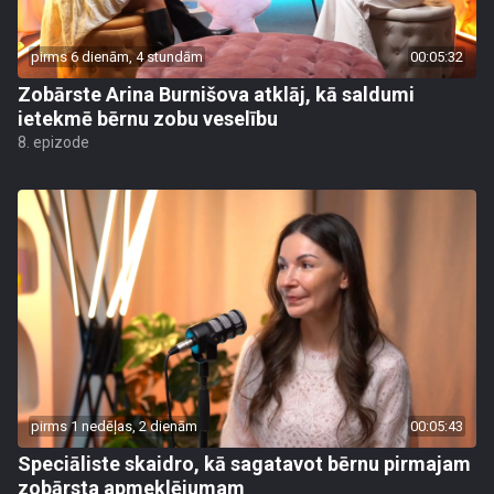
pirms 6 dienām, 4 stundām
00:05:32
Zobārste Arina Burnišova atklāj, kā saldumi
ietekmē bērnu zobu veselību
8. epizode
pirms 1 nedēļas, 2 dienām
00:05:43
Speciāliste skaidro, kā sagatavot bērnu pirmajam
zobārsta apmeklējumam