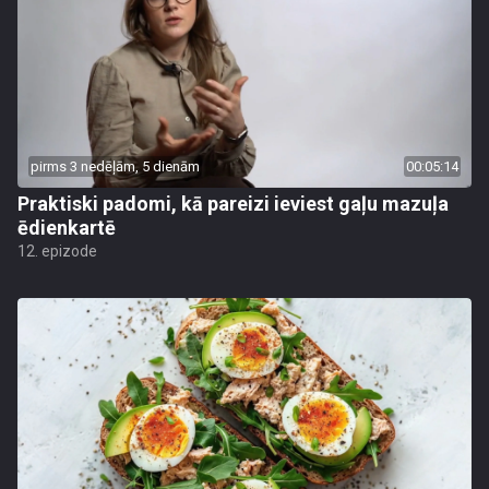
pirms 3 nedēļām, 5 dienām
00:05:14
Praktiski padomi, kā pareizi ieviest gaļu mazuļa
ēdienkartē
12. epizode