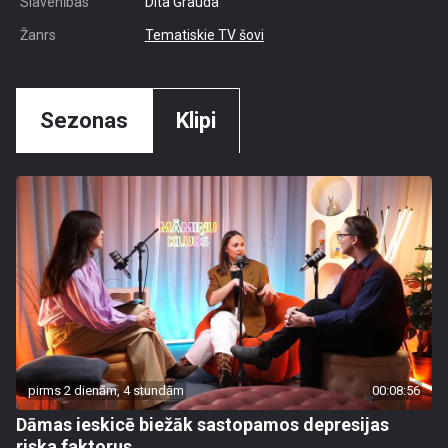
Slavenības
Dita Grauda
Žanrs
Tematiskie TV šovi
Sezonas
Klipi
pirms 2 dienām, 4 stundām
00:08:56
Dāmas ieskicē biežāk sastopamos depresijas
riska faktorus