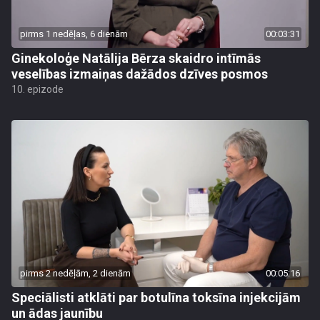
pirms 1 nedēļas, 6 dienām
00:03:31
Ginekoloģe Natālija Bērza skaidro intīmās
veselības izmaiņas dažādos dzīves posmos
10. epizode
pirms 2 nedēļām, 2 dienām
00:05:16
Speciālisti atklāti par botulīna toksīna injekcijām
un ādas jaunību