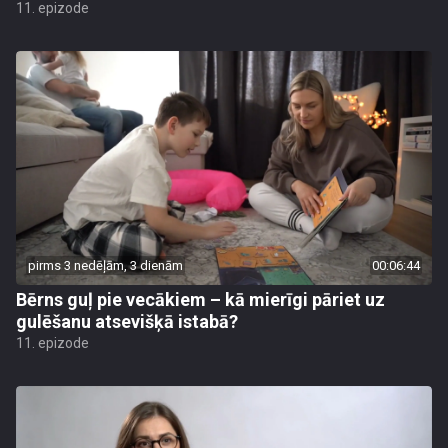
11. epizode
pirms 3 nedēļām, 3 dienām
00:06:44
Bērns guļ pie vecākiem – kā mierīgi pāriet uz
gulēšanu atsevišķā istabā?
11. epizode