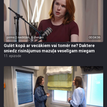
pirms 2 nedēļām, 5 dienām
00:04:36
Gulēt kopā ar vecākiem vai tomēr ne? Daktere
sniedz risinājumus mazuļa veselīgam miegam
11. epizode