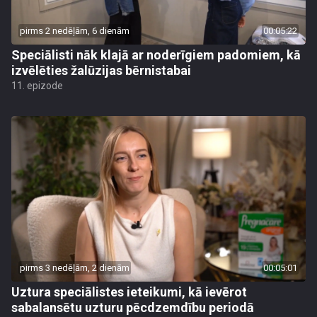
pirms 2 nedēļām, 6 dienām
00:05:22
Speciālisti nāk klajā ar noderīgiem padomiem, kā
izvēlēties žalūzijas bērnistabai
11. epizode
pirms 3 nedēļām, 2 dienām
00:05:01
Uztura speciālistes ieteikumi, kā ievērot
sabalansētu uzturu pēcdzemdību periodā