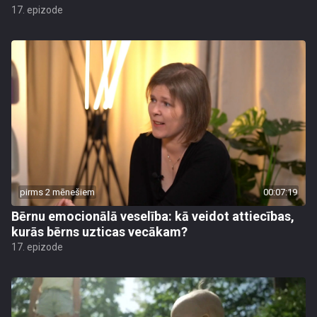
17. epizode
pirms 2 mēnešiem
00:07:19
Bērnu emocionālā veselība: kā veidot attiecības,
kurās bērns uzticas vecākam?
17. epizode