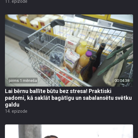
11. epizode
pirms 1 mēneša
00:04:38
Lai bērnu ballīte būtu bez stresa! Praktiski
padomi, kā saklāt bagātīgu un sabalansētu svētku
galdu
14. epizode