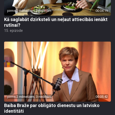
pirms 2 mēnešiem, 2 nedēļām
00:04:19
Kā saglabāt dzirksteli un neļaut attiecībās ienākt
rutīnai?
15. epizode
pirms 2 mēnešiem, 3 nedēļām
00:05:42
Baiba Braže par obligāto dienestu un latvisko
identitāti