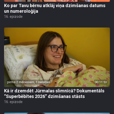
Ko par Tavu bērnu atklāj viņa dzimšanas datums
un numeroloģija
16. epizode
pirms 2 mēnešiem, 1 nedēļas
00:11:53
Kā ir dzemdēt Jūrmalas slimnīcā? Dokumentāls
“Superbēbītes 2026” dzimšanas stāsts
16. epizode