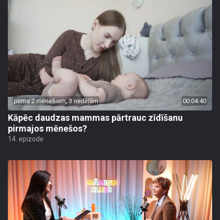
pirms 2 mēnešiem, 3 nedēļām
00:04:40
Kāpēc daudzas mammas pārtrauc zīdīšanu
pirmajos mēnešos?
14. epizode