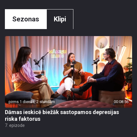
Sezonas
Klipi
pirms 1 dienas, 2 stundām
00:08:56
Dāmas ieskicē biežāk sastopamos depresijas
riska faktorus
7. epizode