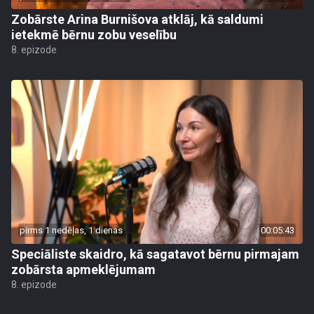
Zobārste Arina Burnišova atklāj, kā saldumi
ietekmē bērnu zobu veselību
8. epizode
pirms 1 nedēļas, 1 dienas
00:05:43
Speciāliste skaidro, kā sagatavot bērnu pirmajam
zobārsta apmeklējumam
8. epizode