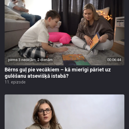
pirms 3 nedēļām, 2 dienām
00:06:44
Bērns guļ pie vecākiem – kā mierīgi pāriet uz
gulēšanu atsevišķā istabā?
11. epizode