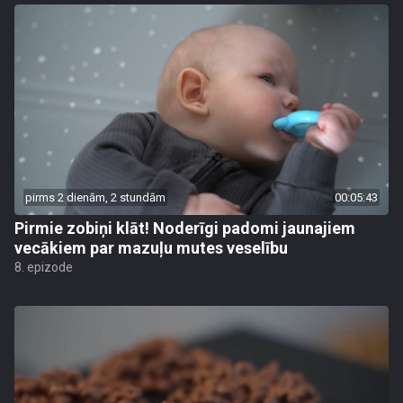
pirms 2 dienām, 2 stundām
00:05:43
Pirmie zobiņi klāt! Noderīgi padomi jaunajiem
vecākiem par mazuļu mutes veselību
8. epizode