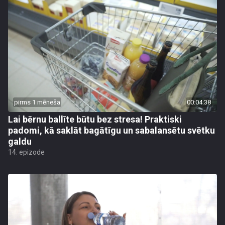
pirms 1 mēneša
00:04:38
Lai bērnu ballīte būtu bez stresa! Praktiski
padomi, kā saklāt bagātīgu un sabalansētu svētku
galdu
14. epizode