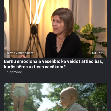
pirms 2 mēnešiem
00:07:19
Bērnu emocionālā veselība: kā veidot attiecības,
kurās bērns uzticas vecākam?
17. epizode