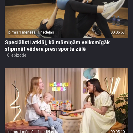
pirms 1 mēneša, 1 nedēļas
00:05:53
Speciālisti atklāj, kā māmiņām veiksmīgāk
stiprināt vēdera presi sporta zālē
16. epizode
pirms 1 mēneša, 1 nedēļas
00:05:10