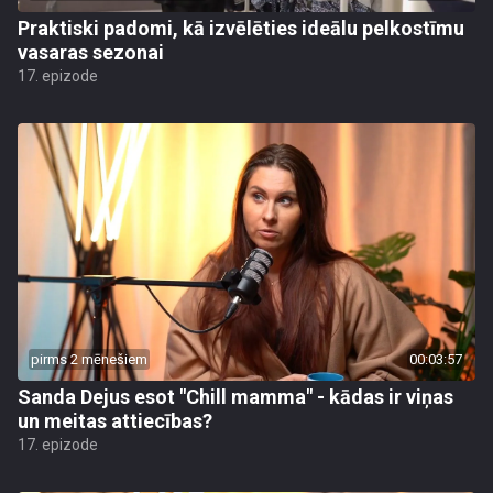
Praktiski padomi, kā izvēlēties ideālu pelkostīmu
vasaras sezonai
17. epizode
pirms 2 mēnešiem
00:03:57
Sanda Dejus esot "Chill mamma" - kādas ir viņas
un meitas attiecības?
17. epizode