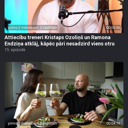
pirms 2 mēnešiem, 2 nedēļām
00:05:36
Attiecību treneri Kristaps Ozoliņš un Ramona
Endziņa atklāj, kāpēc pāri nesadzird viens otru
15. epizode
pirms 2 mēnešiem, 2 nedēļām
00:04:19