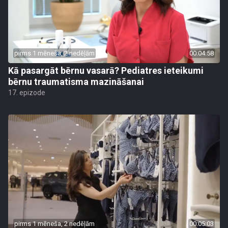
pirms 1 mēneša, 2 nedēļām
00:04:58
Kā pasargāt bērnu vasarā? Pediatres ieteikumi
bērnu traumatisma mazināšanai
17. epizode
pirms 1 mēneša, 2 nedēļām
00:05:03