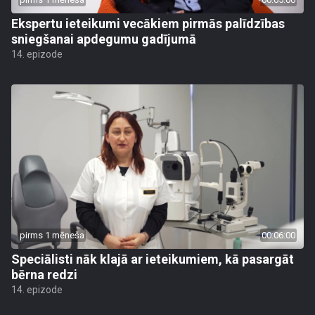
Ekspertu ieteikumi vecākiem pirmās palīdzības
sniegšanai apdegumu gadījumā
14. epizode
pirms 1 mēneša
00:06:00
Speciālisti nāk klajā ar ieteikumiem, kā pasargāt
bērna redzi
14. epizode