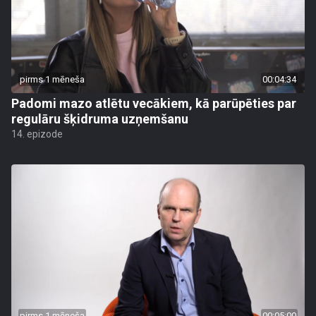
pirms 1 mēneša
00:04:34
Padomi mazo atlētu vecākiem, kā parūpēties par
regulāru šķidruma uzņemšanu
14. epizode
pirms 1 mēneša
00:05:00