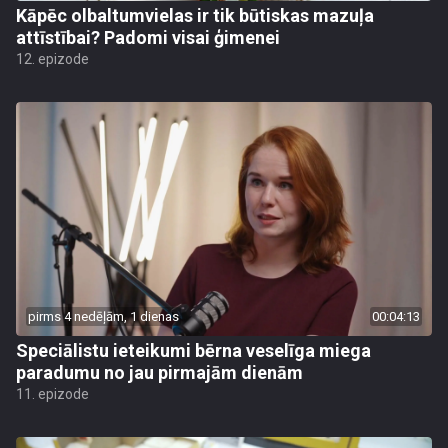
Kāpēc olbaltumvielas ir tik būtiskas mazuļa
attīstībai? Padomi visai ģimenei
12. epizode
pirms 4 nedēļām, 1 dienas
00:04:13
Speciālistu ieteikumi bērna veselīga miega
paradumu no jau pirmajām dienām
11. epizode