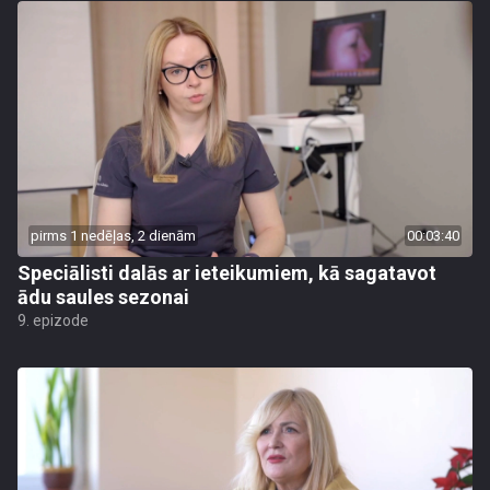
pirms 1 nedēļas, 2 dienām
00:03:40
Speciālisti dalās ar ieteikumiem, kā sagatavot
ādu saules sezonai
9. epizode