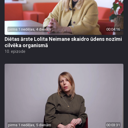
pirms 1 nedēļas, 4 dienām
00:04:16
Diētas ārste Lolita Neimane skaidro ūdens nozīmi
cilvēka organismā
10. epizode
pirms 1 nedēļas, 5 dienām
00:03:31