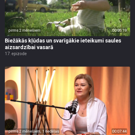
pirms 2 mēnešiem
00:05:19
Biežākās kļūdas un svarīgākie ieteikumi saules
aizsardzībai vasarā
17. epizode
pirms 2 mēnešiem, 1 nedēļas
00:07:44