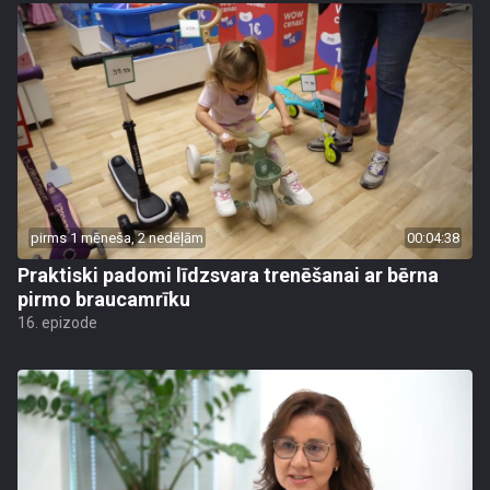
pirms 1 mēneša, 2 nedēļām
00:04:38
Praktiski padomi līdzsvara trenēšanai ar bērna
pirmo braucamrīku
16. epizode