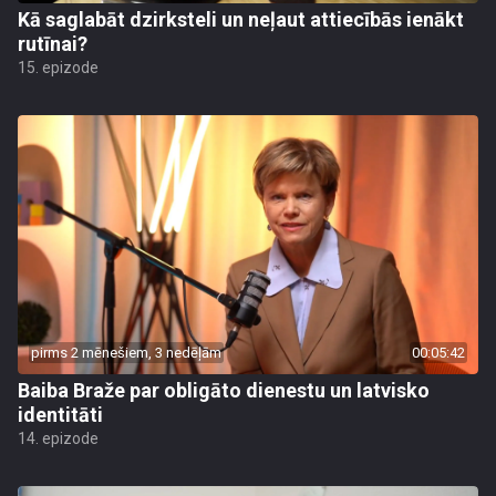
Kā saglabāt dzirksteli un neļaut attiecībās ienākt
rutīnai?
15. epizode
pirms 2 mēnešiem, 3 nedēļām
00:05:42
Baiba Braže par obligāto dienestu un latvisko
identitāti
14. epizode