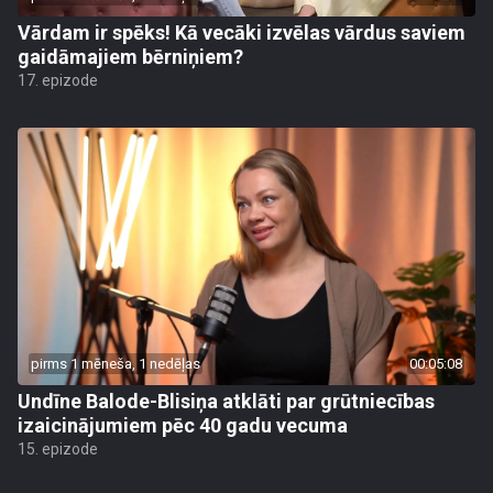
Vārdam ir spēks! Kā vecāki izvēlas vārdus saviem
gaidāmajiem bērniņiem?
17. epizode
pirms 1 mēneša, 1 nedēļas
00:05:08
Undīne Balode-Blisiņa atklāti par grūtniecības
izaicinājumiem pēc 40 gadu vecuma
15. epizode