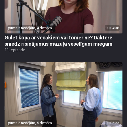
pirms 2 nedēļām, 4 dienām
00:04:36
Gulēt kopā ar vecākiem vai tomēr ne? Daktere
sniedz risinājumus mazuļa veselīgam miegam
11. epizode
pirms 2 nedēļām, 5 dienām
00:05:22