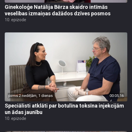
Ginekoloģe Natālija Bērza skaidro intīmās
veselības izmaiņas dažādos dzīves posmos
10. epizode
pirms 2 nedēļām, 1 dienas
00:05:16
Speciālisti atklāti par botulīna toksīna injekcijām
un ādas jaunību
10. epizode