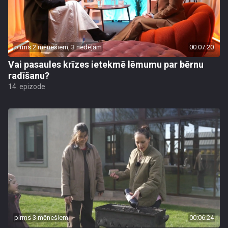
pirms 2 mēnešiem, 3 nedēļām
00:07:20
Vai pasaules krīzes ietekmē lēmumu par bērnu
radīšanu?
14. epizode
pirms 3 mēnešiem
00:06:24