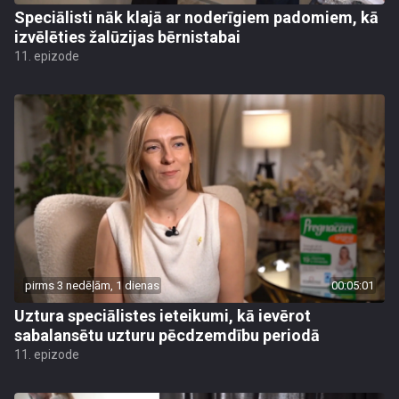
Speciālisti nāk klajā ar noderīgiem padomiem, kā
izvēlēties žalūzijas bērnistabai
11. epizode
pirms 3 nedēļām, 1 dienas
00:05:01
Uztura speciālistes ieteikumi, kā ievērot
sabalansētu uzturu pēcdzemdību periodā
11. epizode