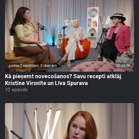
pirms 2 nedēļām, 2 dienām
00:09:56
Kā pieņemt novecošanos? Savu recepti atklāj
Kristīne Virsnīte un Līva Spurava
10. epizode