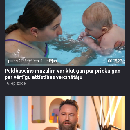
pirms 2 mēnešiem, 1 nedēļas
00:05:27
Peldbaseins mazulim var kļūt gan par prieku gan
par vērtīgu attīstības veicinātāju
16. epizode