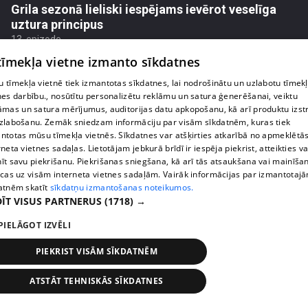
Grila sezonā lieliski iespējams ievērot veselīga
uztura principus
13. epizode
 tīmekļa vietne izmanto sīkdatnes
 tīmekļa vietnē tiek izmantotas sīkdatnes, lai nodrošinātu un uzlabotu tīmek
nes darbību., nosūtītu personalizētu reklāmu un satura ģenerēšanai, veiktu
āmas un satura mērījumus, auditorijas datu apkopošanu, kā arī produktu izst
zlabošanu. Zemāk sniedzam informāciju par visām sīkdatnēm, kuras tiek
ntotas mūsu tīmekļa vietnēs. Sīkdatnes var atšķirties atkarībā no apmeklētā
rneta vietnes sadaļas. Lietotājam jebkurā brīdī ir iespēja piekrist, atteikties va
īt savu piekrišanu. Piekrišanas sniegšana, kā arī tās atsaukšana vai mainīša
ecas uz visām interneta vietnes sadaļām. Vairāk informācijas par izmantotaj
atnēm skatīt
sīkdatņu izmantošanas noteikumos.
ĪT VISUS PARTNERUS
(1718) →
pirms 3 mēnešiem
00:07:06
PIELĀGOT IZVĒLI
Veselības sākas ar mikrobiomu, ar ko to barot, lai
PIEKRIST VISĀM SĪKDATNĒM
justos labi?
13. epizode
ATSTĀT TEHNISKĀS SĪKDATNES