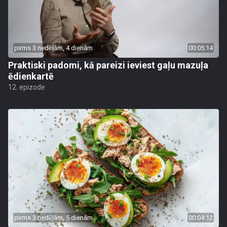
pirms 3 nedēļām, 4 dienām
00:05:14
Praktiski padomi, kā pareizi ieviest gaļu mazuļa
ēdienkartē
12. epizode
pirms 3 nedēļām, 5 dienām
00:04:12