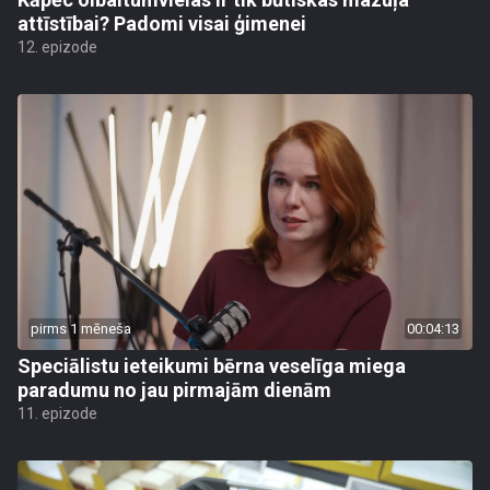
attīstībai? Padomi visai ģimenei
12. epizode
pirms 1 mēneša
00:04:13
Speciālistu ieteikumi bērna veselīga miega
paradumu no jau pirmajām dienām
11. epizode