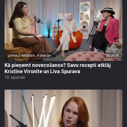
pirms 2 nedēļām, 4 dienām
00:09:56
Kā pieņemt novecošanos? Savu recepti atklāj
Kristīne Virsnīte un Līva Spurava
10. epizode