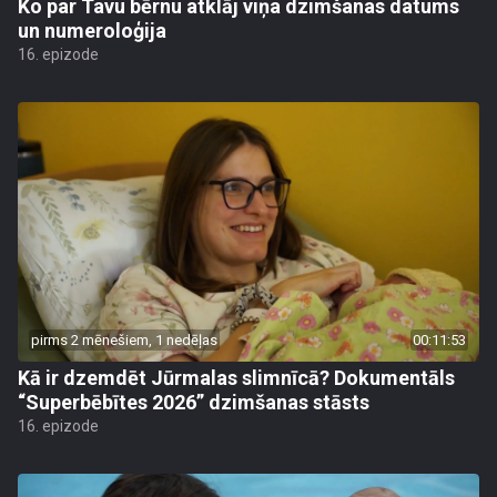
Ko par Tavu bērnu atklāj viņa dzimšanas datums
un numeroloģija
16. epizode
pirms 2 mēnešiem, 1 nedēļas
00:11:53
Kā ir dzemdēt Jūrmalas slimnīcā? Dokumentāls
“Superbēbītes 2026” dzimšanas stāsts
16. epizode