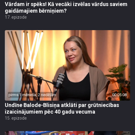
Vārdam ir spēks! Kā vecāki izvēlas vārdus saviem
gaidāmajiem bērniņiem?
17. epizode
pirms 1 mēneša, 2 nedēļām
00:05:08
Undīne Balode-Blisiņa atklāti par grūtniecības
izaicinājumiem pēc 40 gadu vecuma
15. epizode