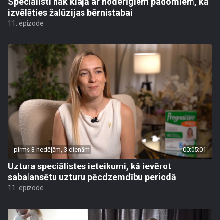
Speciālisti nāk klajā ar noderīgiem padomiem, kā
izvēlēties žalūzijas bērnistabai
11. epizode
pirms 3 nedēļām, 3 dienām
00:05:01
Uztura speciālistes ieteikumi, kā ievērot
sabalansētu uzturu pēcdzemdību periodā
11. epizode