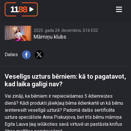
Veselīgs uzturs bērniem: kā to
pagatavot, kad laika galīgi nav?
2025. gada 24. decembris, S16 E02
Māmiņu klubs
Dalies
Veselīgs uzturs bērniem: kā to pagatavot,
kad laika galīgi nav?
Vai zināji, ka bērniem ir nepieciešamas 5 ēdienreizes
dienā? Kādi produkti jāiekļauj bērna ēdienkartē un kā bērnu
ieinteresēt veselīgā uzturā? Padomā dalās sertificēta
uztura speciāliste Anna Piskurjova, bet trīs bērnu māmiņa
Egita Lauva ļauj ielūkoties savā virtuvē un pastāsta knifus