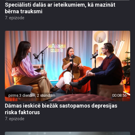
Speciālisti dalās ar ieteikumiem, kā mazināt
bērna trauksmi
7. epizode
pirms 3 dienām, 2 stundām
00:08:56
Dāmas ieskicē biežāk sastopamos depresijas
riska faktorus
7. epizode