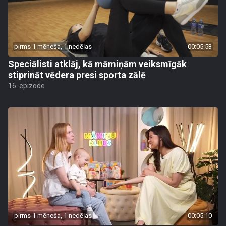
pirms 1 mēneša, 1 nedēļas
00:05:53
Speciālisti atklāj, kā māmiņām veiksmīgāk
stiprināt vēdera presi sporta zālē
16. epizode
pirms 1 mēneša, 1 nedēļas
00:05:10