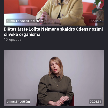
pirms 1 nedēļas, 6 dienām
00:04:16
Diētas ārste Lolita Neimane skaidro ūdens nozīmi
cilvēka organismā
10. epizode
pirms 2 nedēļām
00:03:31