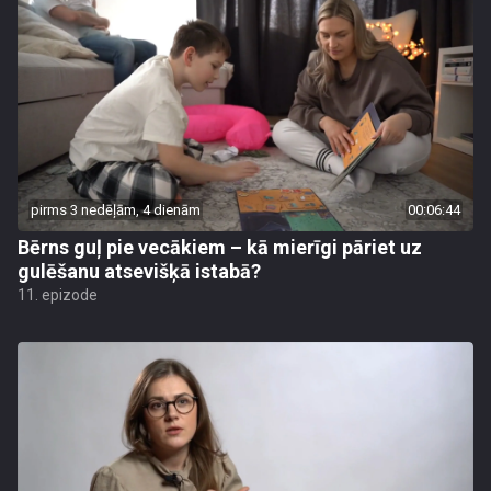
pirms 3 nedēļām, 4 dienām
00:06:44
Bērns guļ pie vecākiem – kā mierīgi pāriet uz
gulēšanu atsevišķā istabā?
11. epizode