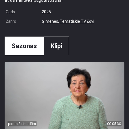
ātras maltītes pagatavošanā.
Gads
2025
Žanrs
Ģimenes
,
Tematiskie TV šovi
Sezonas
Klipi
pirms 2 stundām
00:05:30