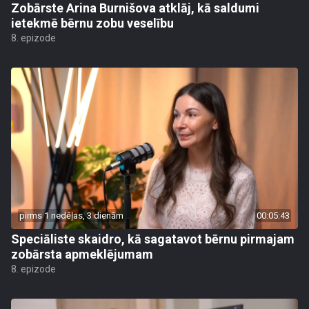
Zobārste Arina Burnišova atklāj, kā saldumi
ietekmē bērnu zobu veselību
8. epizode
pirms 1 nedēļas, 3 dienām
00:05:43
Speciāliste skaidro, kā sagatavot bērnu pirmajam
zobārsta apmeklējumam
8. epizode