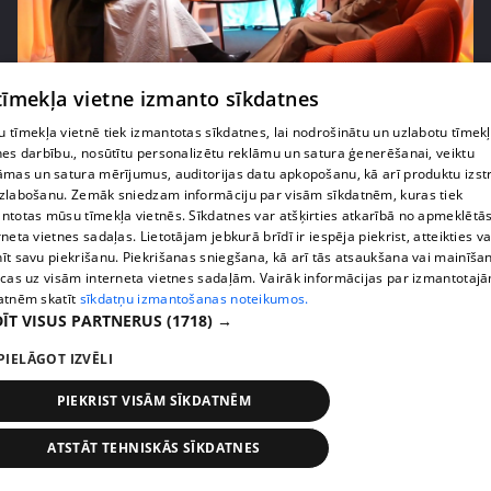
pirms 2 mēnešiem, 4 nedēļām
00:07:20
 tīmekļa vietne izmanto sīkdatnes
Vai pasaules krīzes ietekmē lēmumu par bērnu
 tīmekļa vietnē tiek izmantotas sīkdatnes, lai nodrošinātu un uzlabotu tīmek
radīšanu?
nes darbību., nosūtītu personalizētu reklāmu un satura ģenerēšanai, veiktu
14. epizode
āmas un satura mērījumus, auditorijas datu apkopošanu, kā arī produktu izst
zlabošanu. Zemāk sniedzam informāciju par visām sīkdatnēm, kuras tiek
ntotas mūsu tīmekļa vietnēs. Sīkdatnes var atšķirties atkarībā no apmeklētā
rneta vietnes sadaļas. Lietotājam jebkurā brīdī ir iespēja piekrist, atteikties va
īt savu piekrišanu. Piekrišanas sniegšana, kā arī tās atsaukšana vai mainīša
ecas uz visām interneta vietnes sadaļām. Vairāk informācijas par izmantotaj
atnēm skatīt
sīkdatņu izmantošanas noteikumos.
ĪT VISUS PARTNERUS
(1718) →
PIELĀGOT IZVĒLI
PIEKRIST VISĀM SĪKDATNĒM
ATSTĀT TEHNISKĀS SĪKDATNES
pirms 3 mēnešiem
00:06:24
Grila sezonā lieliski iespējams ievērot veselīga