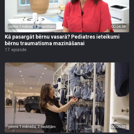
pirms 1 mēneša, 2 nedēļām
00:04:58
Kā pasargāt bērnu vasarā? Pediatres ieteikumi
bērnu traumatisma mazināšanai
17. epizode
pirms 1 mēneša, 2 nedēļām
00:05:03