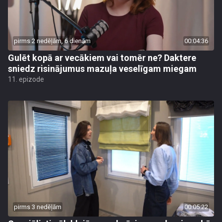
pirms 2 nedēļām, 6 dienām
00:04:36
Gulēt kopā ar vecākiem vai tomēr ne? Daktere
sniedz risinājumus mazuļa veselīgam miegam
11. epizode
pirms 3 nedēļām
00:05:22