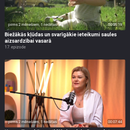
pirms 2 mēnešiem, 1 nedēļas
00:05:19
Biežākās kļūdas un svarīgākie ieteikumi saules
aizsardzībai vasarā
17. epizode
pirms 2 mēnešiem, 1 nedēļas
00:07:44