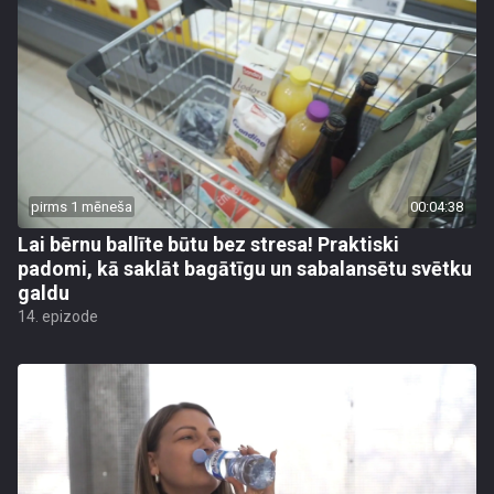
pirms 1 mēneša
00:04:38
Lai bērnu ballīte būtu bez stresa! Praktiski
padomi, kā saklāt bagātīgu un sabalansētu svētku
galdu
14. epizode