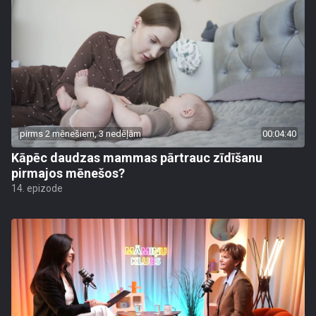
pirms 2 mēnešiem, 3 nedēļām
00:04:40
Kāpēc daudzas mammas pārtrauc zīdīšanu
pirmajos mēnešos?
14. epizode