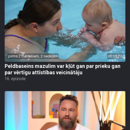
pirms 2 mēnešiem, 2 nedēļām
00:05:27
Peldbaseins mazulim var kļūt gan par prieku gan
par vērtīgu attīstības veicinātāju
16. epizode