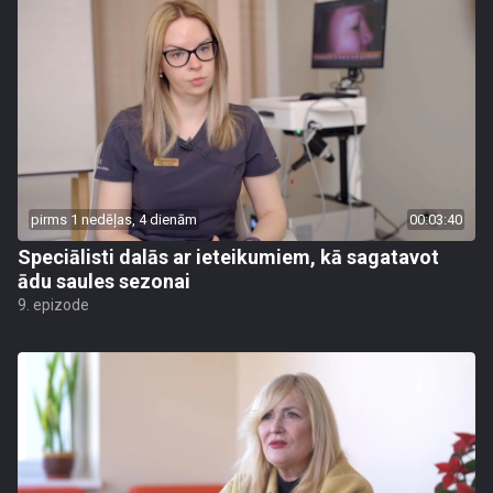
pirms 1 nedēļas, 4 dienām
00:03:40
Speciālisti dalās ar ieteikumiem, kā sagatavot
ādu saules sezonai
9. epizode