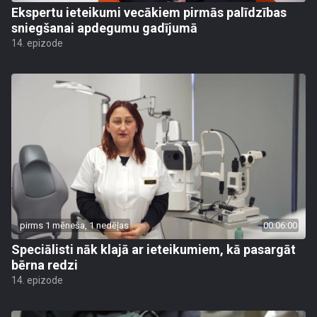
Ekspertu ieteikumi vecākiem pirmās palīdzības
sniegšanai apdegumu gadījumā
14. epizode
pirms 1 mēneša, 1 nedēļas
00:06:00
Speciālisti nāk klajā ar ieteikumiem, kā pasargāt
bērna redzi
14. epizode