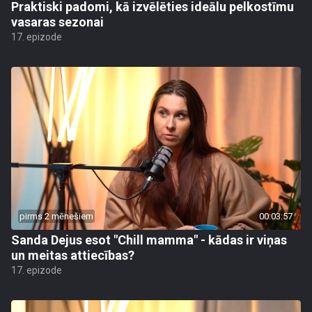
Praktiski padomi, kā izvēlēties ideālu pelkostīmu
vasaras sezonai
17. epizode
pirms 2 mēnešiem
00:03:57
Sanda Dejus esot "Chill mamma" - kādas ir viņas
un meitas attiecības?
17. epizode