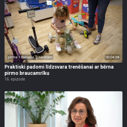
pirms 1 mēneša, 2 nedēļām
00:04:38
Praktiski padomi līdzsvara trenēšanai ar bērna
pirmo braucamrīku
16. epizode