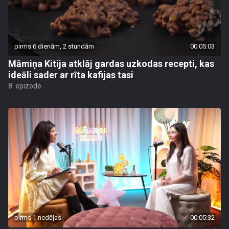
pirms 6 dienām, 2 stundām
00:05:03
Māmiņa Kitija atklāj gardas uzkodas recepti, kas
ideāli sader ar rīta kafijas tasi
8. epizode
pirms 1 nedēļas
00:05:32