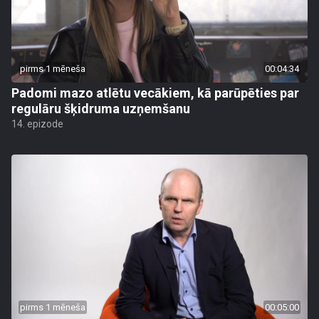
pirms 1 mēneša
00:04:34
Padomi mazo atlētu vecākiem, kā parūpēties par
regulāru šķidruma uzņemšanu
14. epizode
pirms 1 mēneša
00:05:00