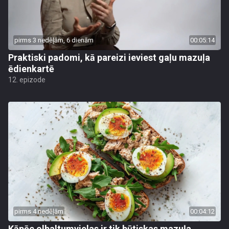
pirms 3 nedēļām, 6 dienām
00:05:14
Praktiski padomi, kā pareizi ieviest gaļu mazuļa
ēdienkartē
12. epizode
pirms 4 nedēļām
00:04:12
Kāpēc olbaltumvielas ir tik būtiskas mazuļa