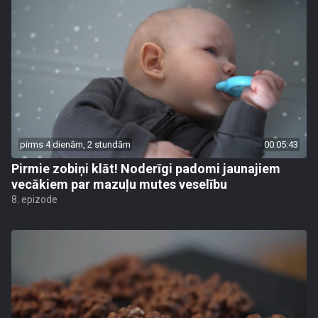
pirms 4 dienām, 2 stundām
00:05:43
Pirmie zobiņi klāt! Noderīgi padomi jaunajiem
vecākiem par mazuļu mutes veselību
8. epizode