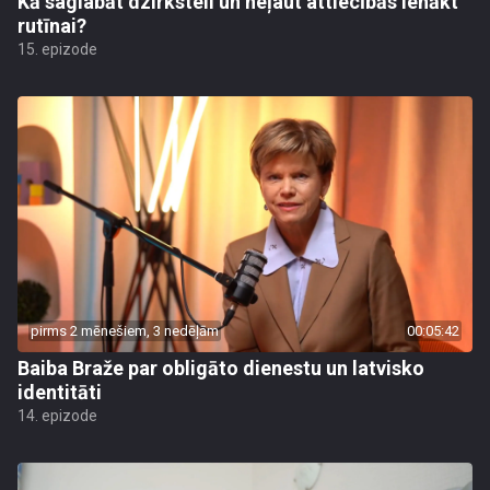
Kā saglabāt dzirksteli un neļaut attiecībās ienākt
rutīnai?
15. epizode
pirms 2 mēnešiem, 3 nedēļām
00:05:42
Baiba Braže par obligāto dienestu un latvisko
identitāti
14. epizode