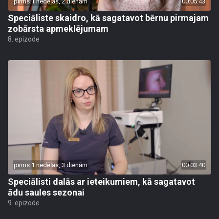
pirms 1 nedēļas, 2 dienām
00:05:43
Speciāliste skaidro, kā sagatavot bērnu pirmajam
zobārsta apmeklējumam
8. epizode
pirms 1 nedēļas, 3 dienām
00:03:40
Speciālisti dalās ar ieteikumiem, kā sagatavot
ādu saules sezonai
9. epizode