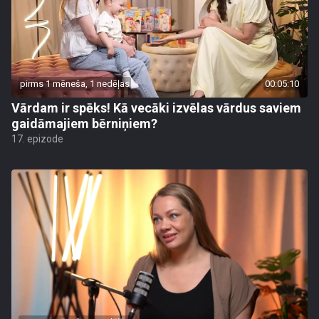
pirms 1 mēneša, 1 nedēļas
00:05:10
Vārdam ir spēks! Kā vecāki izvēlas vārdus saviem
gaidāmajiem bērniņiem?
17. epizode