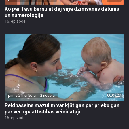
Ko par Tavu bērnu atklāj viņa dzimšanas datums
un numeroloģija
16. epizode
pirms 2 mēnešiem, 2 nedēļām
00:05:27
Peldbaseins mazulim var kļūt gan par prieku gan
par vērtīgu attīstības veicinātāju
16. epizode