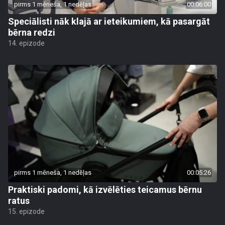
pirms 1 mēneša, 1 nedēļas
00:06:00
Speciālisti nāk klajā ar ieteikumiem, kā pasargāt
bērna redzi
14. epizode
pirms 1 mēneša, 1 nedēļas
00:05:26
Praktiski padomi, kā izvēlēties teicamus bērnu
ratus
15. epizode