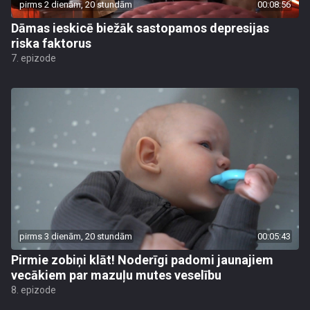
pirms 2 dienām, 20 stundām
00:08:56
Dāmas ieskicē biežāk sastopamos depresijas
riska faktorus
7. epizode
pirms 3 dienām, 20 stundām
00:05:43
Pirmie zobiņi klāt! Noderīgi padomi jaunajiem
vecākiem par mazuļu mutes veselību
8. epizode