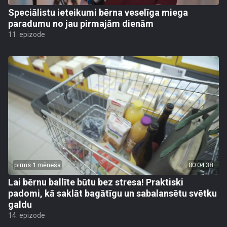
Speciālistu ieteikumi bērna veselīga miega
paradumu no jau pirmajām dienām
11. epizode
pirms 1 mēneša
00:04:38
Lai bērnu ballīte būtu bez stresa! Praktiski
padomi, kā saklāt bagātīgu un sabalansētu svētku
galdu
14. epizode