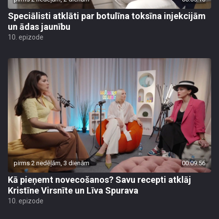
Speciālisti atklāti par botulīna toksīna injekcijām
un ādas jaunību
10. epizode
pirms 2 nedēļām, 3 dienām
00:09:56
Kā pieņemt novecošanos? Savu recepti atklāj
Kristīne Virsnīte un Līva Spurava
10. epizode