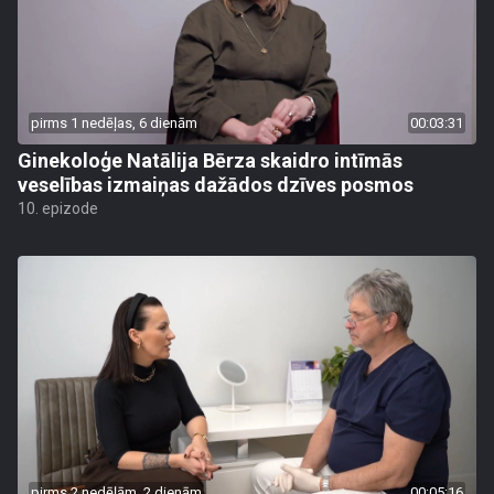
pirms 1 nedēļas, 6 dienām
00:03:31
Ginekoloģe Natālija Bērza skaidro intīmās
veselības izmaiņas dažādos dzīves posmos
10. epizode
pirms 2 nedēļām, 2 dienām
00:05:16