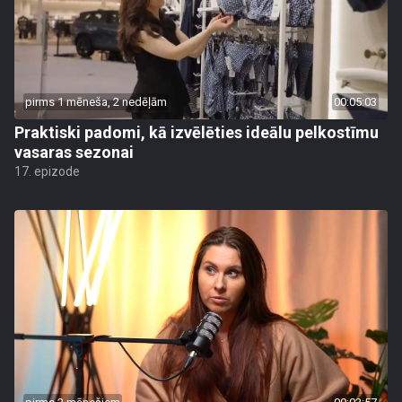
pirms 1 mēneša, 2 nedēļām
00:05:03
Praktiski padomi, kā izvēlēties ideālu pelkostīmu
vasaras sezonai
17. epizode