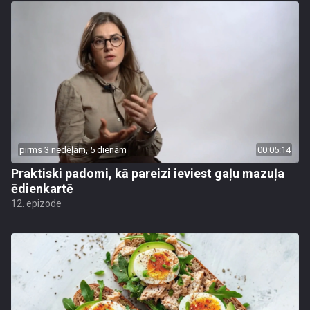
pirms 3 nedēļām, 5 dienām
00:05:14
Praktiski padomi, kā pareizi ieviest gaļu mazuļa
ēdienkartē
12. epizode