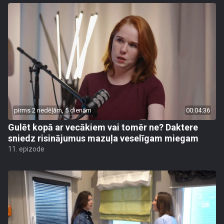
pirms 2 nedēļām, 5 dienām
00:04:36
Gulēt kopā ar vecākiem vai tomēr ne? Daktere
sniedz risinājumus mazuļa veselīgam miegam
11. epizode