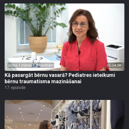
pirms 1 mēneša, 2 nedēļām
00:04:58
Kā pasargāt bērnu vasarā? Pediatres ieteikumi
bērnu traumatisma mazināšanai
17. epizode