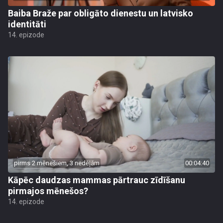
Baiba Braže par obligāto dienestu un latvisko
identitāti
14. epizode
pirms 2 mēnešiem, 3 nedēļām
00:04:40
Kāpēc daudzas mammas pārtrauc zīdīšanu
pirmajos mēnešos?
14. epizode