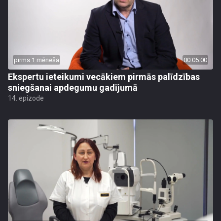
pirms 1 mēneša
00:05:00
Ekspertu ieteikumi vecākiem pirmās palīdzības
sniegšanai apdegumu gadījumā
14. epizode