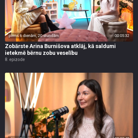
pirms 6 dienām, 20 stundām
00:05:32
Zobārste Arina Burnišova atklāj, kā saldumi
ietekmē bērnu zobu veselību
8. epizode