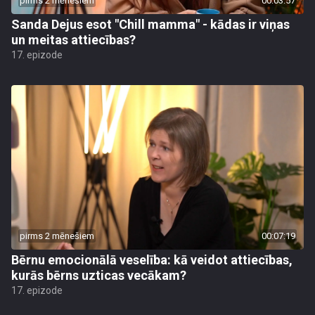
pirms 2 mēnešiem
00:03:57
Sanda Dejus esot "Chill mamma" - kādas ir viņas
un meitas attiecības?
17. epizode
pirms 2 mēnešiem
00:07:19
Bērnu emocionālā veselība: kā veidot attiecības,
kurās bērns uzticas vecākam?
17. epizode